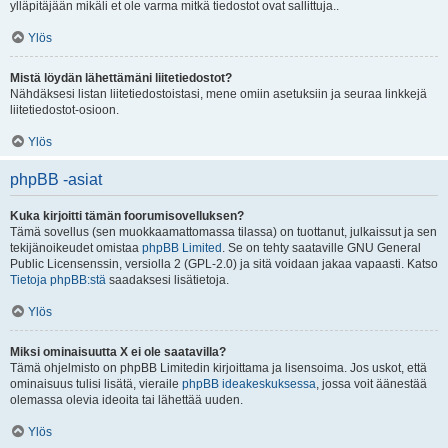
ylläpitäjään mikäli et ole varma mitkä tiedostot ovat sallittuja..
Ylös
Mistä löydän lähettämäni liitetiedostot?
Nähdäksesi listan liitetiedostoistasi, mene omiin asetuksiin ja seuraa linkkejä
liitetiedostot-osioon.
Ylös
phpBB -asiat
Kuka kirjoitti tämän foorumisovelluksen?
Tämä sovellus (sen muokkaamattomassa tilassa) on tuottanut, julkaissut ja sen
tekijänoikeudet omistaa
phpBB Limited
. Se on tehty saataville GNU General
Public Licensenssin, versiolla 2 (GPL-2.0) ja sitä voidaan jakaa vapaasti. Katso
Tietoja phpBB:stä
saadaksesi lisätietoja.
Ylös
Miksi ominaisuutta X ei ole saatavilla?
Tämä ohjelmisto on phpBB Limitedin kirjoittama ja lisensoima. Jos uskot, että
ominaisuus tulisi lisätä, vieraile
phpBB ideakeskuksessa
, jossa voit äänestää
olemassa olevia ideoita tai lähettää uuden.
Ylös