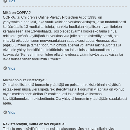
Ylös
Mikä on COPPA?
COPPA, tai Children’s Online Privacy Protection Act of 1998, on
yhdysvaltalainen laki, joka vaatii kaikkien verkkosivustojen, jotka mahdollisesti
keräävät alle 13-vuotiailta tietoja, hankkia huoltajan kirjallisen luvan tietojen
keräämiseen alle 13-vuotiaalta. Jos olet epävarma koskeeko tämä sinua
rekisteröityvänä käyttäjänä tai verkkosivua jolle olet rekisteröitymässä, ota
yhteyttä oikeudelliseen neuvonantajaan saadaksesi apua. Huomaa, että
phpBB Limited ja tämän foorumin omistajat eivät voi antaa lakineuvontaa ja
eivät ole yhteyshenkilöitä minkäänlaisissa lakiasioissa, lukuunottamatta
kysymystä “Keneen minun tulee olla yhteydessä väärinkäytöstapauksissa tai
lakiasioissa tähän foorumiin liittyen?”.
Ylös
Miksi en voi rekisteröityä?
On mahdollista, että foorumin ylläpitäjä on poistanut rekisteröinnin käytöstä
estääkseen uusia vierailijoita rekisteröitymästä. Foorumin ylläpitäjä on voinut
myös asettaa porttikiellon IP-osoitteellesi tai estänyt valitsemasi
käyttäjätunnuksen rekisteröinnin. Ota yhteyttä foorumin ylläpitäjään saadaksesi
apua.
Ylös
Rekisteröidyin, mutta en voi kirjautua!
Tarkista ensin käyttäjätunnuksesi ja salasanasi. Jos ne ovat oikein, yksi