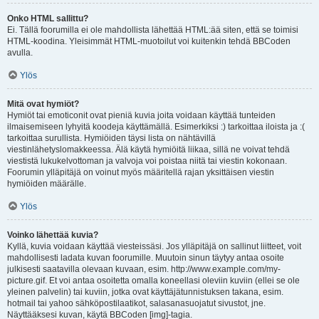
Onko HTML sallittu?
Ei. Tällä foorumilla ei ole mahdollista lähettää HTML:ää siten, että se toimisi
HTML-koodina. Yleisimmät HTML-muotoilut voi kuitenkin tehdä BBCoden
avulla.
Ylös
Mitä ovat hymiöt?
Hymiöt tai emoticonit ovat pieniä kuvia joita voidaan käyttää tunteiden
ilmaisemiseen lyhyitä koodeja käyttämällä. Esimerkiksi :) tarkoittaa iloista ja :(
tarkoittaa surullista. Hymiöiden täysi lista on nähtävillä
viestinlähetyslomakkeessa. Älä käytä hymiöitä liikaa, sillä ne voivat tehdä
viestistä lukukelvottoman ja valvoja voi poistaa niitä tai viestin kokonaan.
Foorumin ylläpitäjä on voinut myös määritellä rajan yksittäisen viestin
hymiöiden määrälle.
Ylös
Voinko lähettää kuvia?
Kyllä, kuvia voidaan käyttää viesteissäsi. Jos ylläpitäjä on sallinut liitteet, voit
mahdollisesti ladata kuvan foorumille. Muutoin sinun täytyy antaa osoite
julkisesti saatavilla olevaan kuvaan, esim. http://www.example.com/my-
picture.gif. Et voi antaa osoitetta omalla koneellasi oleviin kuviin (ellei se ole
yleinen palvelin) tai kuviin, jotka ovat käyttäjätunnistuksen takana, esim.
hotmail tai yahoo sähköpostilaatikot, salasanasuojatut sivustot, jne.
Näyttääksesi kuvan, käytä BBCoden [img]-tagia.