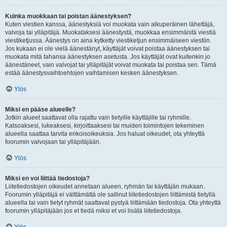
Kuinka muokkaan tai poistan äänestyksen?
Kuten viestien kanssa, äänestyksiä voi muokata vain alkuperäinen lähettäjä,
valvoja tai ylläpitäjä. Muokataksesi äänestystä, muokkaa ensimmäistä viestiä
viestiketjussa. Äänestys on aina kytketty viestiketjun ensimmäiseen viestiin.
Jos kukaan ei ole vielä äänestänyt, käyttäjät voivat poistaa äänestyksen tai
muokata mitä tahansa äänestyksen asetusta. Jos käyttäjät ovat kuitenkin jo
äänestäneet, vain valvojat tai ylläpitäjät voivat muokata tai poistaa sen. Tämä
estää äänestysvaihtoehtojen vaihtamisen kesken äänestyksen.
Ylös
Miksi en pääse alueelle?
Jotkin alueet saattavat olla rajattu vain tietyille käyttäjille tai ryhmille.
Katsoaksesi, lukeaksesi, kirjoittaaksesi tai muiden toimintojen tekeminen
alueella saattaa tarvita erikoisoikeuksia. Jos haluat oikeudet, ota yhteyttä
foorumin valvojaan tai ylläpitäjään.
Ylös
Miksi en voi liittää tiedostoja?
Liitetiedostojen oikeudet annetaan alueen, ryhmän tai käyttäjän mukaan.
Foorumin ylläpitäjä ei välttämättä ole sallinut liitetiedostojen liittämistä tietyllä
alueella tai vain tietyt ryhmät saattavat pystyä liittämään tiedostoja. Ota yhteyttä
foorumin ylläpitäjään jos et tiedä miksi et voi lisätä liitetiedostoja.