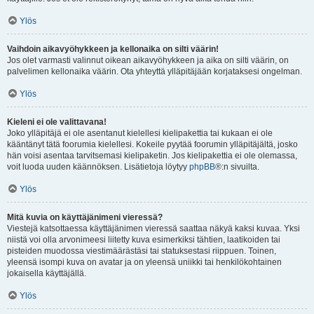
Ylös
Vaihdoin aikavyöhykkeen ja kellonaika on silti väärin!
Jos olet varmasti valinnut oikean aikavyöhykkeen ja aika on silti väärin, on
palvelimen kellonaika väärin. Ota yhteyttä ylläpitäjään korjataksesi ongelman.
Ylös
Kieleni ei ole valittavana!
Joko ylläpitäjä ei ole asentanut kielellesi kielipakettia tai kukaan ei ole
kääntänyt tätä foorumia kielellesi. Kokeile pyytää foorumin ylläpitäjältä, josko
hän voisi asentaa tarvitsemasi kielipaketin. Jos kielipakettia ei ole olemassa,
voit luoda uuden käännöksen. Lisätietoja löytyy
phpBB
®:n sivuilta.
Ylös
Mitä kuvia on käyttäjänimeni vieressä?
Viestejä katsottaessa käyttäjänimen vieressä saattaa näkyä kaksi kuvaa. Yksi
niistä voi olla arvonimeesi liitetty kuva esimerkiksi tähtien, laatikoiden tai
pisteiden muodossa viestimäärästäsi tai statuksestasi riippuen. Toinen,
yleensä isompi kuva on avatar ja on yleensä uniikki tai henkilökohtainen
jokaisella käyttäjällä.
Ylös