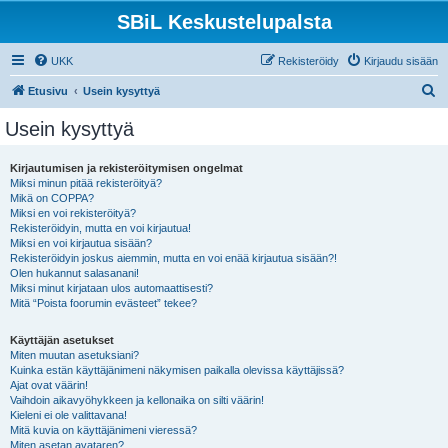
SBiL Keskustelupalsta
UKK
Rekisteröidy
Kirjaudu sisään
E
Etusivu
Usein kysyttyä
t
Usein kysyttyä
s
i
Kirjautumisen ja rekisteröitymisen ongelmat
Miksi minun pitää rekisteröityä?
Mikä on COPPA?
Miksi en voi rekisteröityä?
Rekisteröidyin, mutta en voi kirjautua!
Miksi en voi kirjautua sisään?
Rekisteröidyin joskus aiemmin, mutta en voi enää kirjautua sisään?!
Olen hukannut salasanani!
Miksi minut kirjataan ulos automaattisesti?
Mitä “Poista foorumin evästeet” tekee?
Käyttäjän asetukset
Miten muutan asetuksiani?
Kuinka estän käyttäjänimeni näkymisen paikalla olevissa käyttäjissä?
Ajat ovat väärin!
Vaihdoin aikavyöhykkeen ja kellonaika on silti väärin!
Kieleni ei ole valittavana!
Mitä kuvia on käyttäjänimeni vieressä?
Miten asetan avataren?