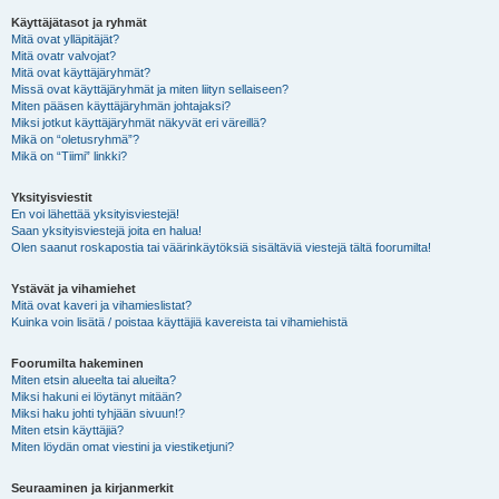
Käyttäjätasot ja ryhmät
Mitä ovat ylläpitäjät?
Mitä ovatr valvojat?
Mitä ovat käyttäjäryhmät?
Missä ovat käyttäjäryhmät ja miten liityn sellaiseen?
Miten pääsen käyttäjäryhmän johtajaksi?
Miksi jotkut käyttäjäryhmät näkyvät eri väreillä?
Mikä on “oletusryhmä”?
Mikä on “Tiimi” linkki?
Yksityisviestit
En voi lähettää yksityisviestejä!
Saan yksityisviestejä joita en halua!
Olen saanut roskapostia tai väärinkäytöksiä sisältäviä viestejä tältä foorumilta!
Ystävät ja vihamiehet
Mitä ovat kaveri ja vihamieslistat?
Kuinka voin lisätä / poistaa käyttäjiä kavereista tai vihamiehistä
Foorumilta hakeminen
Miten etsin alueelta tai alueilta?
Miksi hakuni ei löytänyt mitään?
Miksi haku johti tyhjään sivuun!?
Miten etsin käyttäjiä?
Miten löydän omat viestini ja viestiketjuni?
Seuraaminen ja kirjanmerkit