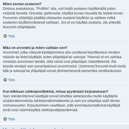
Miten asetan avataren?
Omissa asetuksissa, “Profiilin” alla, voit lisätä avataren käyttämällä jotain
neljästä tavasta: Gravatar, galleriasta, käyttää kuvaa muualta tai ladata kuvan.
Foorumin ylläpitäjä päättää otetaanko avataret käyttöön ja valitsee mitkä
avatarien käyttöönottotavat sallitaan. Jos et voi käyttää avataria, ota yhteyttä
foorumin ylläpitäjään.
Ylös
Mikä on arvonimi ja miten vaihdan sen?
Arvonimet, jotka näkyvät käyttäjänimesi alla osoittavat kirjoittamiesi viestien
määrän tai tietyt käyttäjät, kuten ylläpitäjät tai valvojat. Yleensä et voi vaihtaa
minkään arvonimen tekstiä, sillä nämä ovat ylläpitäjän määrittelemiä. Älä
kirjoita viestejä vain parantaaksesi arvonimeäsi. Useimmat foorumit eivät siedä
tätä ja valvojat tai ylläpitäjät voivat yksinkertaisesti pienentää viestilaskuriasi.
Ylös
Kun klikkaan sähköpostilinkkiä, minua pyydetään kirjautumaan?
Vain rekisteröityneet käyttäjät voivat lähettää sähköpostia muille käyttäjille
sisäänrakennetulla sähköpostilomakkeella ja vain jos ylläpitäjä sallii tämän
ominaisuuden. Kirjautuminen vaaditaan, jotta tunnistautumattomat käyttäjät
eivät voisi väärinkäyttää sähköpostijärjestelmää.
Ylös