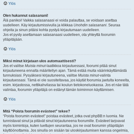
Ylös
Olen hukannut salasanani!
Älä panikoi! Vaikka salasanaasi ei voida palauttaa, se voidaan asettaa
uudelleen. Käy kirjautumissivulla ja klikkaa
Unohdin salasanani
. Seuraa
ohjeita ja sinun pitäisi kohta pystyä kirjautumaan uudelleen.
Jos et pysty asettamaan salasanaasi uudelleen, ota yhteyttä foorumin
ylläpitäjään.
Ylös
Miksi minut kirjataan ulos automaattisesti?
Jos et valitse
Muista minut
-laatikkoa kirjautuessasi, foorumi pitää sinut
kirjautuneena ennalta määritellyn ajan. Tämä estää muita väärinkäyttämästä
tunnuksiasi. Pysyäksesi kirjautuneena, valitse
Muista minut
-valinta
kirjautuessasi. Tämä ei ole suositeltavaa, jos käytät foorumia jaetulta koneelta,
esim. kirjastossa, nettikahvilassa tai koulun tietokoneluokassa. Jos et näe tätä
valintaa, foorumin ylläpitäjä on estänyt tämän toiminnon käyttämisen.
Ylös
Mitä “Poista foorumin evästeet” tekee?
“Poista foorumin evästeet” poistaa evästeet, jotka ovat phpBB:n luomia. Ne
tunnistavat sinut ja pitävät sinut kirjautuneena foorumille. Evästeet tarjoavat
myös toimintoja, kuten luettujen seurantaa, jos ne ovat foorumin ylläpitäjän
käyttöönottamia. Jos sinulla on sisään tai uloskirjautumisen kanssa ongelmia,