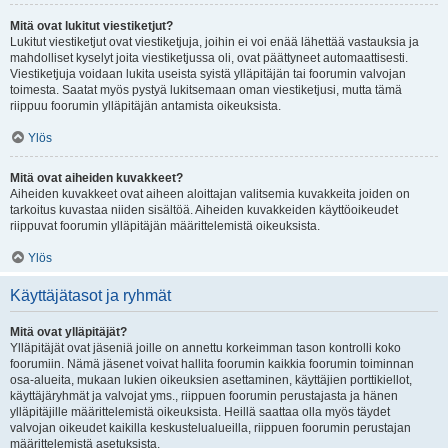
Mitä ovat lukitut viestiketjut?
Lukitut viestiketjut ovat viestiketjuja, joihin ei voi enää lähettää vastauksia ja
mahdolliset kyselyt joita viestiketjussa oli, ovat päättyneet automaattisesti.
Viestiketjuja voidaan lukita useista syistä ylläpitäjän tai foorumin valvojan
toimesta. Saatat myös pystyä lukitsemaan oman viestiketjusi, mutta tämä
riippuu foorumin ylläpitäjän antamista oikeuksista.
Ylös
Mitä ovat aiheiden kuvakkeet?
Aiheiden kuvakkeet ovat aiheen aloittajan valitsemia kuvakkeita joiden on
tarkoitus kuvastaa niiden sisältöä. Aiheiden kuvakkeiden käyttöoikeudet
riippuvat foorumin ylläpitäjän määrittelemistä oikeuksista.
Ylös
Käyttäjätasot ja ryhmät
Mitä ovat ylläpitäjät?
Ylläpitäjät ovat jäseniä joille on annettu korkeimman tason kontrolli koko
foorumiin. Nämä jäsenet voivat hallita foorumin kaikkia foorumin toiminnan
osa-alueita, mukaan lukien oikeuksien asettaminen, käyttäjien porttikiellot,
käyttäjäryhmät ja valvojat yms., riippuen foorumin perustajasta ja hänen
ylläpitäjille määrittelemistä oikeuksista. Heillä saattaa olla myös täydet
valvojan oikeudet kaikilla keskustelualueilla, riippuen foorumin perustajan
määrittelemistä asetuksista.