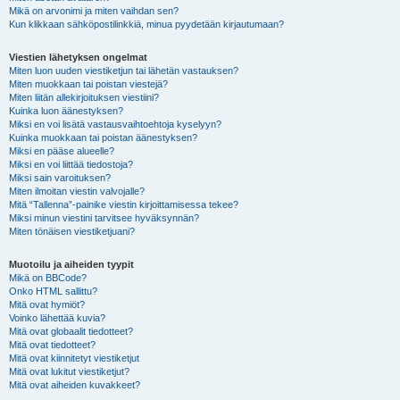
Mikä on arvonimi ja miten vaihdan sen?
Kun klikkaan sähköpostilinkkiä, minua pyydetään kirjautumaan?
Viestien lähetyksen ongelmat
Miten luon uuden viestiketjun tai lähetän vastauksen?
Miten muokkaan tai poistan viestejä?
Miten liitän allekirjoituksen viestiini?
Kuinka luon äänestyksen?
Miksi en voi lisätä vastausvaihtoehtoja kyselyyn?
Kuinka muokkaan tai poistan äänestyksen?
Miksi en pääse alueelle?
Miksi en voi liittää tiedostoja?
Miksi sain varoituksen?
Miten ilmoitan viestin valvojalle?
Mitä “Tallenna”-painike viestin kirjoittamisessa tekee?
Miksi minun viestini tarvitsee hyväksynnän?
Miten tönäisen viestiketjuani?
Muotoilu ja aiheiden tyypit
Mikä on BBCode?
Onko HTML sallittu?
Mitä ovat hymiöt?
Voinko lähettää kuvia?
Mitä ovat globaalit tiedotteet?
Mitä ovat tiedotteet?
Mitä ovat kiinnitetyt viestiketjut
Mitä ovat lukitut viestiketjut?
Mitä ovat aiheiden kuvakkeet?