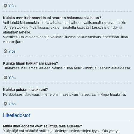
Ylös
Kuinka teen kirjanmerkin tai seuraan haluamaani aihetta?
Voit tehdä kirjanmekin tai tilata haluamasi aiheen valitsemalla sopivan linkin
“Aiheen työkalut” -valikossa, joka on sijoitettu kätevästi keskustelun ylä- ja
alalaidan lähelle.
Viestiketjuun vastaaminen ja valinta “Huomauta kun vastaus lähetetään” tilaa
viestiketjun.
Ylös
Kuinka tilaan haluamani alueen?
Tilataksesi haluamasi alueen, valitse “Tilaa alue” -linkki, aluesivun alalaidassa.
Ylös
Kuinka poistan tilaukseni?
Poistaaksesi tilauksiasi, mene omiin asetuksiisi ja seuraa linkkejä tilauksiisi.
Ylös
Liitetiedostot
Mitkä liitetiedostot ovat sallittuja tällä alueella?
Ylläpitäjä voi määrätä sallitut ja kielletyt liitetiedostojen tyypit. Ota yhteys