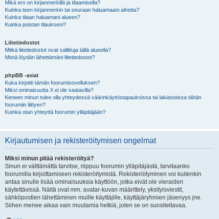
Mikä ero on kirjanmerkillä ja tilaamisella?
Kuinka teen kirjanmerkin tai seuraan haluamaani aihetta?
Kuinka tilaan haluamani alueen?
Kuinka poistan tilaukseni?
Liitetiedostot
Mitkä liitetiedostot ovat sallittuja tällä alueella?
Mistä löydän lähettämäni liitetiedostot?
phpBB -asiat
Kuka kirjoitti tämän foorumisovelluksen?
Miksi ominaisuutta X ei ole saatavilla?
Keneen minun tulee olla yhteydessä väärinkäytöstapauksissa tai lakiasioissa tähän
foorumiin liittyen?
Kuinka otan yhteyttä foorumin ylläpitäjään?
Kirjautumisen ja rekisteröitymisen ongelmat
Miksi minun pitää rekisteröityä?
Sinun ei välttämättä tarvitse, riippuu foorumin ylläpitäjästä, tarvitaanko
foorumilla kirjoittamiseen rekisteröitymistä. Rekisteröityminen voi kuitenkin
antaa sinulle lisää ominaisuuksia käyttöön, jotka eivät ole vieraiden
käytettävissä. Näitä ovat mm. avatar-kuvan määrittely, yksityisviestit,
sähköpostien lähettäminen muille käyttäjille, käyttäjäryhmien jäsenyys jne.
Siihen menee aikaa vain muutamia hetkiä, joten se on suositeltavaa.