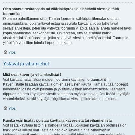
Olen saanut roskapostia tai väärinkäytöksiä sisältäviä viestejä tältä
foorumilta!
Olemme pahoillamme siitä. Tämän foorumin sähköpostilomake sisältää
ominaisuuksia, jotka yrittävät estää ja seurata käyttäjiä, jotka lähettävät
sellaisia viestejä, joten ota yhteyttä foorumin ylläpitäjään ja lähetä hänelle täysi
kopio saamastasi sähköpostista. On tärkeää, että se sisältää kaikki
otsaketiedot sähköpostista, jotka sisältävät viestin lähettäjän tiedot. Foorumin
ylläpitäjä voi sitten toimia tarpeen mukaan.
Ylös
Ystävät ja vihamiehet
Mitä ovat kaveri ja vihamieslistat?
Voit käyttää näitä listoja muiden foorumin käyttäjien organisointiin.
Kaverilistalle lisätään käyttäjiä omien asetusten kautta. Tämä auttaa nopeasti
näkemään jos he ovat paikalla ja yksityisviestien lähettämisessä. Teemasta
riippuen näiden käyttäjien viestit saatetaan myös korostaa. Jos lisäät käyttäjän
vihamieheksi, kaikki käyttäjän kirjoittamat viestit piilotetaan oletuksena.
Ylös
Kuinka voin lisätä / poistaa käyttäjiä kavereista tai vihamiehistä
Voit lisätä käyttäjiä listoihisi kahdella tapaa. Jokaisen käyttäjän profiilissa on
linkki jonka kautta voit lisätä heidät joko kavereihin tai vihamiehiin.