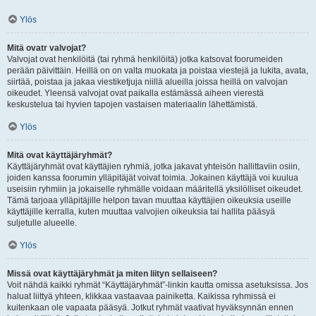
Ylös
Mitä ovatr valvojat?
Valvojat ovat henkilöitä (tai ryhmä henkilöitä) jotka katsovat foorumeiden
perään päivittäin. Heillä on on valta muokata ja poistaa viestejä ja lukita, avata,
siirtää, poistaa ja jakaa viestiketjuja niillä alueilla joissa heillä on valvojan
oikeudet. Yleensä valvojat ovat paikalla estämässä aiheen vierestä
keskustelua tai hyvien tapojen vastaisen materiaalin lähettämistä.
Ylös
Mitä ovat käyttäjäryhmät?
Käyttäjäryhmät ovat käyttäjien ryhmiä, jotka jakavat yhteisön hallittaviin osiin,
joiden kanssa foorumin ylläpitäjät voivat toimia. Jokainen käyttäjä voi kuulua
useisiin ryhmiin ja jokaiselle ryhmälle voidaan määritellä yksilölliset oikeudet.
Tämä tarjoaa ylläpitäjille helpon tavan muuttaa käyttäjien oikeuksia useille
käyttäjille kerralla, kuten muuttaa valvojien oikeuksia tai hallita pääsyä
suljetulle alueelle.
Ylös
Missä ovat käyttäjäryhmät ja miten liityn sellaiseen?
Voit nähdä kaikki ryhmät “Käyttäjäryhmät”-linkin kautta omissa asetuksissa. Jos
haluat liittyä yhteen, klikkaa vastaavaa painiketta. Kaikissa ryhmissä ei
kuitenkaan ole vapaata pääsyä. Jotkut ryhmät vaativat hyväksynnän ennen