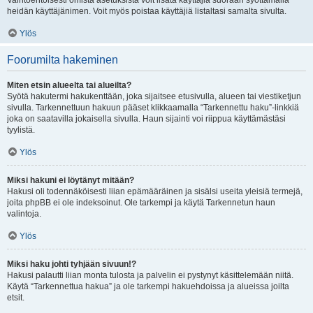
Vaihtoehtoisesti omista asetuksista voit lisätä käyttäjiä suoraan syöttämällä
heidän käyttäjänimen. Voit myös poistaa käyttäjiä listaltasi samalta sivulta.
Ylös
Foorumilta hakeminen
Miten etsin alueelta tai alueilta?
Syötä hakutermi hakukenttään, joka sijaitsee etusivulla, alueen tai viestiketjun
sivulla. Tarkennettuun hakuun pääset klikkaamalla “Tarkennettu haku”-linkkiä
joka on saatavilla jokaisella sivulla. Haun sijainti voi riippua käyttämästäsi
tyylistä.
Ylös
Miksi hakuni ei löytänyt mitään?
Hakusi oli todennäköisesti liian epämääräinen ja sisälsi useita yleisiä termejä,
joita phpBB ei ole indeksoinut. Ole tarkempi ja käytä Tarkennetun haun
valintoja.
Ylös
Miksi haku johti tyhjään sivuun!?
Hakusi palautti liian monta tulosta ja palvelin ei pystynyt käsittelemään niitä.
Käytä “Tarkennettua hakua” ja ole tarkempi hakuehdoissa ja alueissa joilta
etsit.