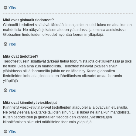
Ylös
Mitä ovat globaalit tiedotteet?
Globaalit tiedotteet sisältävät tärkeää tietoa ja sinun tulisi lukea ne aina kun on
mahdolista. Ne näkyvät jokaisen alueen ylälaidassa ja omissa asetuksissa.
Globaalien tiedotteiden oikeudet myöntää foorumin ylläpitäjä.
Ylös
Mitä ovat tiedotteet?
Tiedotteet usein sisältävät tärkeää tietoa foorumista jota olet lukemassa ja siksi
ne tulisi lukea aina kun mahdollista. Tiedotteet näkyvät jokaisen sivun
ylälaidassa niillä foorumeilla joihin ne on lähetetty. Kuten globaalien
tiedotteiden kohdalla, tiedotteiden lähettämisen oikeudet antaa foorumin
ylläpitäjä.
Ylös
Mitä ovat kiinnitetyt viestiketjut
Kiinnitetyt viestiketjut näkyvät tiedotteiden alapuolella ja ovat vain etusivulla.
Ne ovat yleensä aika tärkeitä, joten sinun tulisi lukea ne aina kun mahdollista.
Kuten tiedotteiden ja globaalien tiedotteiden kanssa, viestiketjujen
kiinnittämisen oikeudet määrittelee foorumin ylläpitäjä.
Ylös