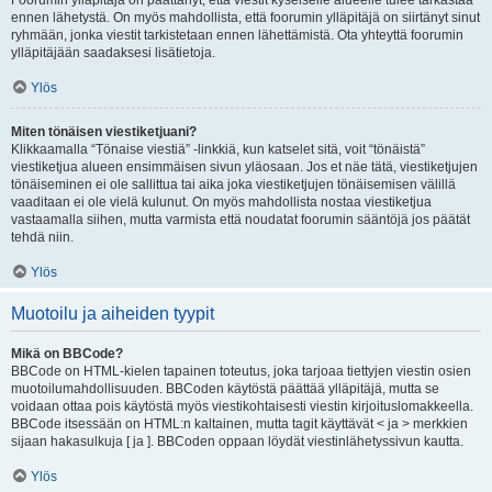
Foorumin ylläpitäjä on päättänyt, että viestit kyseiselle alueelle tulee tarkastaa
ennen lähetystä. On myös mahdollista, että foorumin ylläpitäjä on siirtänyt sinut
ryhmään, jonka viestit tarkistetaan ennen lähettämistä. Ota yhteyttä foorumin
ylläpitäjään saadaksesi lisätietoja.
Ylös
Miten tönäisen viestiketjuani?
Klikkaamalla “Tönaise viestiä” -linkkiä, kun katselet sitä, voit “tönäistä”
viestiketjua alueen ensimmäisen sivun yläosaan. Jos et näe tätä, viestiketjujen
tönäiseminen ei ole sallittua tai aika joka viestiketjujen tönäisemisen välillä
vaaditaan ei ole vielä kulunut. On myös mahdollista nostaa viestiketjua
vastaamalla siihen, mutta varmista että noudatat foorumin sääntöjä jos päätät
tehdä niin.
Ylös
Muotoilu ja aiheiden tyypit
Mikä on BBCode?
BBCode on HTML-kielen tapainen toteutus, joka tarjoaa tiettyjen viestin osien
muotoilumahdollisuuden. BBCoden käytöstä päättää ylläpitäjä, mutta se
voidaan ottaa pois käytöstä myös viestikohtaisesti viestin kirjoituslomakkeella.
BBCode itsessään on HTML:n kaltainen, mutta tagit käyttävät < ja > merkkien
sijaan hakasulkuja [ ja ]. BBCoden oppaan löydät viestinlähetyssivun kautta.
Ylös