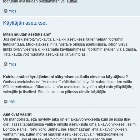
foorumin evästeiden poistaminen voi auttaa.
Ylös
Käyttäjän asetukset
Miten muutan asetuksiani?
Jos olet rekisteröitynyt käyttäjä, kaikki asetuksesi tallennetaan foorumin
tietokantaan. Muokataksesi niitä, vieraile omissa asetuksissa, johon vievä
linkki löytyy yleensä klikkaamalla käyttäjänimeäsi foorumin sivujen ylälaidassa.
Tätä kautta voit muokata asetuksiasi ja valintojasi.
Ylös
Kuinka estän käyttäjänimeni näkymisen paikalla olevissa käyttäjissä?
Omissa asetuksissasi, “Asetukset”-välilehdellä, löydät mahdollisuuden valita
Piilota paikallaolo
. Ottamalla tämän asetuksen käyttöön näyt vain ylläpitäjille,
valvojille ja itsellesi. Sinut lasketaan piilossa oleviin käyttäjiin.
Ylös
Ajat ovat väärin!
On mahdollista, että näytetty aika on eri aikavyöhykkeeltä kuin se jossa itse
olet. Tässä tapauksessa valitse omista asetuksista oma aikavyöhykkeesi, esim.
Lontoo, Pariisi, New York, Sidney, jne. Huomaathan, että aikavyöhykkeen
vaihtaminen, kuten monet muutkin asetukset ovat vain rekisteröityneille
käyttäjille. Jos et ole rekisteröitynyt, tämä on hyvä aika tehdä niin.