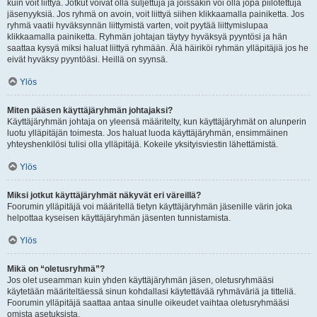
kuin voit liittyä. Jotkut voivat olla suljettuja ja joissakin voi olla jopa piilotettuja
jäsenyyksiä. Jos ryhmä on avoin, voit liittyä siihen klikkaamalla painiketta. Jos
ryhmä vaatii hyväksynnän liittymistä varten, voit pyytää liittymislupaa
klikkaamalla painiketta. Ryhmän johtajan täytyy hyväksyä pyyntösi ja hän
saattaa kysyä miksi haluat liittyä ryhmään. Älä häiriköi ryhmän ylläpitäjiä jos he
eivät hyväksy pyyntöäsi. Heillä on syynsä.
Ylös
Miten pääsen käyttäjäryhmän johtajaksi?
Käyttäjäryhmän johtaja on yleensä määritelty, kun käyttäjäryhmät on alunperin
luotu ylläpitäjän toimesta. Jos haluat luoda käyttäjäryhmän, ensimmäinen
yhteyshenkilösi tulisi olla ylläpitäjä. Kokeile yksityisviestin lähettämistä.
Ylös
Miksi jotkut käyttäjäryhmät näkyvät eri väreillä?
Foorumin ylläpitäjä voi määritellä tietyn käyttäjäryhmän jäsenille värin joka
helpottaa kyseisen käyttäjäryhmän jäsenten tunnistamista.
Ylös
Mikä on “oletusryhmä”?
Jos olet useamman kuin yhden käyttäjäryhmän jäsen, oletusryhmääsi
käytetään määriteltäessä sinun kohdallasi käytettävää ryhmäväriä ja titteliä.
Foorumin ylläpitäjä saattaa antaa sinulle oikeudet vaihtaa oletusryhmääsi
omista asetuksista.