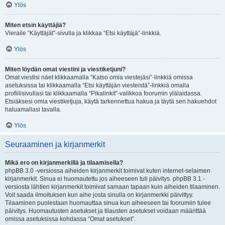
Ylös
Miten etsin käyttäjiä?
Vieraile “Käyttäjät”-sivulla ja klikkaa “Etsi käyttäjä”-linkkiä.
Ylös
Miten löydän omat viestini ja viestiketjuni?
Omat viestisi näet klikkaamalla “Katso omia viestejäsi”-linkkiä omissa
asetuksissa tai klikkaamalla “Etsi käyttäjän viesteistä”-linkkiä omalla
profiilisivullasi tai klikkaamalla “Pikalinkit”-valikkoa foorumin ylälaidassa.
Etsiäksesi omia viestiketjuja, käytä tarkennettua hakua ja täytä sen hakuehdot
haluamallasi tavalla.
Ylös
Seuraaminen ja kirjanmerkit
Mikä ero on kirjanmerkillä ja tilaamisella?
phpBB 3.0 -versiossa aiheiden kirjanmerkit toimivat kuten internet-selaimen
kirjanmerkit. Sinua ei huomautettu jos aiheeseen tuli päivitys. phpBB 3.1 -
versiosta lähtien kirjanmerkit toimivat samaan tapaan kuin aiheiden tilaaminen.
Voit saada ilmoituksen kun aihe josta sinulla on kirjanmerkki päivittyy.
Tilaaminen puolestaan huomauttaa sinua kun aiheeseen tai foorumiin tulee
päivitys. Huomautusten asetukset ja tilausten asetukset voidaan määrittää
omissa asetuksissa kohdassa “Omat asetukset”.