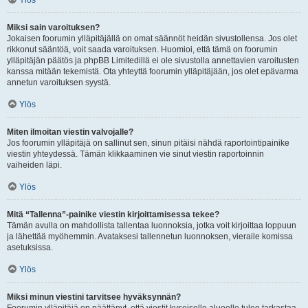
Ylös
Miksi sain varoituksen?
Jokaisen foorumin ylläpitäjällä on omat säännöt heidän sivustollensa. Jos olet
rikkonut sääntöä, voit saada varoituksen. Huomioi, että tämä on foorumin
ylläpitäjän päätös ja phpBB Limitedillä ei ole sivustolla annettavien varoitusten
kanssa mitään tekemistä. Ota yhteyttä foorumin ylläpitäjään, jos olet epävarma
annetun varoituksen syystä.
Ylös
Miten ilmoitan viestin valvojalle?
Jos foorumin ylläpitäjä on sallinut sen, sinun pitäisi nähdä raportointipainike
viestin yhteydessä. Tämän klikkaaminen vie sinut viestin raportoinnin
vaiheiden läpi.
Ylös
Mitä “Tallenna”-painike viestin kirjoittamisessa tekee?
Tämän avulla on mahdollista tallentaa luonnoksia, jotka voit kirjoittaa loppuun
ja lähettää myöhemmin. Avataksesi tallennetun luonnoksen, vieraile komissa
asetuksissa.
Ylös
Miksi minun viestini tarvitsee hyväksynnän?