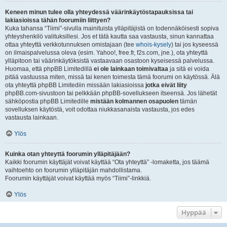
Keneen minun tulee olla yhteydessä väärinkäytöstapauksissa tai
lakiasioissa tähän foorumiin liittyen?
Kuka tahansa “Tiimi”-sivulla mainituista ylläpitäjistä on todennäköisesti sopiva
yhteyshenkilö valituksillesi. Jos et tätä kautta saa vastausta, sinun kannattaa
ottaa yhteyttä verkkotunnuksen omistajaan (tee
whois-kysely
) tai jos kyseessä
on ilmaispalvelussa oleva (esim. Yahoo!, free.fr, f2s.com, jne.), ota yhteyttä
ylläpitoon tai väärinkäytöksistä vastaavaan osastoon kyseisessä palvelussa.
Huomaa, että phpBB Limitedillä
ei ole lainkaan toimivaltaa
ja sitä ei voida
pitää vastuussa miten, missä tai kenen toimesta tämä foorumi on käytössä. Älä
ota yhteyttä phpBB Limitediin missään lakiasioissa
jotka eivät liity
phpBB.com-sivustoon tai pelkkään phpBB-sovellukseen itseensä. Jos lähetät
sähköpostia phpBB Limitedille
mistään kolmannen osapuolen
tämän
sovelluksen käytöstä, voit odottaa niukkasanaista vastausta, jos edes
vastausta lainkaan.
Ylös
Kuinka otan yhteyttä foorumin ylläpitäjään?
Kaikki foorumin käyttäjät voivat käyttää “Ota yhteyttä” -lomaketta, jos täämä
vaihtoehto on foorumin ylläpitäjän mahdollistama.
Foorumin käyttäjät voivat käyttää myös “Tiimi”-linkkiä.
Ylös
Hyppää