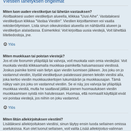
Viestien lähetyksen ongelmat
Miten luon uuden viestiketjun tai lähetän vastauksen?
Aloittaaksesi uuden viestiketjun alueella, klikkaa "Uusi Aihe". Vastataksesi
viestiketjuun klikkaa "Vastaa Viestiin". Viestien kirjoittaminen voi vaatia
rekisteröitymisen. Lista sinun oikeuksistasi alueella on nähtävillä alueen ja
viestiketjun alalaidassa. Esimerkiksi: Voit kirjoittaa uusia viestejä, Voit lähettää
liitetiedostoja, jne.
Ylös
Miten muokkaan tai poistan viestejä?
Jos et ole foorumin ylläpitäjä tai valvoja, voit muokata vain omia viestejäsi. Voit
muokata viestiä klikkaamalla muokkaa-painiketta haluamassasi viestissä.
Joskus painike toimii vain tietyn ajan viestin luomisen jälkeen. Jos joku on jo
vastannut viestiin, löydät viestiketjuun palatessasi pienen tekstin viestisi alla,
joka kertoo viestin muokkauskertojen lukumäärän ja muokkausajan. Tämä
näkyy vain jos joku on vastannut viestiin. Se ei näy, jos valvoja tai ylläpitäjä
muokkaa viestiä, mutta he saattavat jättää pienen huomautuksen viestin
muokkaamisen syistä niin halutessaan. Huomaa, että normaalit käyttäjät eivät
voi poistaa viestejä, jos niihin on joku vastannut.
Ylös
Miten liitän allekirjoituksen viestiini?
Lisätäksesi allekirjoituksen viestiisi, sinun täytyy ensin luoda sellainen omissa
asetuksissa. Kun olet luonut sellaisen, voit valita
Lisää allekirjoitus
-valinnan