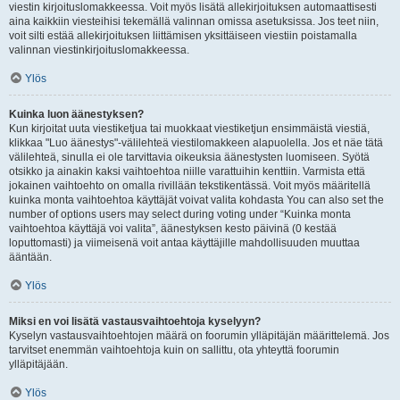
viestin kirjoituslomakkeessa. Voit myös lisätä allekirjoituksen automaattisesti
aina kaikkiin viesteihisi tekemällä valinnan omissa asetuksissa. Jos teet niin,
voit silti estää allekirjoituksen liittämisen yksittäiseen viestiin poistamalla
valinnan viestinkirjoituslomakkeessa.
Ylös
Kuinka luon äänestyksen?
Kun kirjoitat uuta viestiketjua tai muokkaat viestiketjun ensimmäistä viestiä,
klikkaa "Luo äänestys"-välilehteä viestilomakkeen alapuolella. Jos et näe tätä
välilehteä, sinulla ei ole tarvittavia oikeuksia äänestysten luomiseen. Syötä
otsikko ja ainakin kaksi vaihtoehtoa niille varattuihin kenttiin. Varmista että
jokainen vaihtoehto on omalla rivillään tekstikentässä. Voit myös määritellä
kuinka monta vaihtoehtoa käyttäjät voivat valita kohdasta You can also set the
number of options users may select during voting under “Kuinka monta
vaihtoehtoa käyttäjä voi valita”, äänestyksen kesto päivinä (0 kestää
loputtomasti) ja viimeisenä voit antaa käyttäjille mahdollisuuden muuttaa
ääntään.
Ylös
Miksi en voi lisätä vastausvaihtoehtoja kyselyyn?
Kyselyn vastausvaihtoehtojen määrä on foorumin ylläpitäjän määrittelemä. Jos
tarvitset enemmän vaihtoehtoja kuin on sallittu, ota yhteyttä foorumin
ylläpitäjään.
Ylös