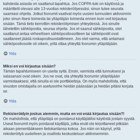
kahdesta asiasta on saattanut tapahtua. Jos COPPA-tuki on käytössä ja
määrittelit olevasi alle 13-vuotias rekisteröityessäsi, sinun tulee seurata
saamiasi ohjeita. Jotkut foorumit vaativat myös uusien tunnusten aktivoinnin
joko sinun itsesi toimesta tai ylläpitäjän toimesta ennen kuin voit kirjautua
sisään. Tämä tieto kerrottiin rekisteröitymisen yhteydessä. Jos sinulle
lähetettiin sähköpostia, seuraa ohjeita. Jos et saanut sähköpostia, olet
saattanut antaa virheellisen sähköpostiosoitteen tai sähköpostit ovat
saattaneet jäädä roskapostisuodattimeen. Jos olet varma, että antamasi
sähköpostiosoite oli oikein, yritä ottaa yhteyttä foorumin ylläpitäjään.
Ylös
Miksi en voi kirjautua sisään?
Tämän tapahtumiseen on useita syitä. Ensin, varmista että tunnuksesi ja
salasanasi ovat oikein. Jos ne ovat, ota yhteyttä foorumin ylläpitäjään
varmistaaksesi, että sinulla ei ole porttikieltoja. On myös mahdollista, että
sivuston omistajalla on asetusvirhe heidän päässään ja heidän pitäisi korjata
se.
Ylös
Rekisteröidyin joskus aiemmin, mutta en voi enää kirjautua sisään?!
On mahdollista, että ylläpitäjä on poistanut käyttäjätilisi käytöstä jostain syystä.
Useat foorumit myös poistavat käyttäjiä, jotka eivät ole kirjoittaneet pitkään
aikaan pienentääkseen tietokantansa kokoa. Jos näin on käynyt, yritä
rekisteröityä uudelleen ja osallistu keskusteluun aktiivisemmin.