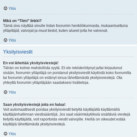
Ylös
Mikä on “Tiimi” linkki?
Tämä sivu näyttää sinulle listan foorumin henkilökunnasta, mukaanluettuna
ylläpitäjät, valvojat ja muut tiedot, kuten alueet joita he valvovat.
Ylös
Yksityisviestit
En voi lähettää yksityisviestejä!
Tähän on kolme mahdollista syytä. Et ole rekisteröitynyt ja/tai kirjautunut
sisään, foorumin ylläpitäjä on poistanut yksityisviestit käytöstä koko foorumilta
tai foorumin ylläpitäjä on estänyt sinua lähettämästä yksityisviestejä. Ota
yhteyttä foorumin ylläpitäjään saadaksesi lisätietoja.
Ylös
Saan yksityisviestejä joita en halua!
Voit automaattisesti poistaa yksityisviestit tietyltä käyttäjältä käyttämällä
käyttäjänhallinnan viestisääntöjä. Jos saat väärinkäytöksiä sisältäviä viestejä
tietyltä käyttäjältä, voit raportoida viestit valvojille. Heillä on oikeudet estää
käyttäjiä lähettämästä yksityisviestejä.
Ylös