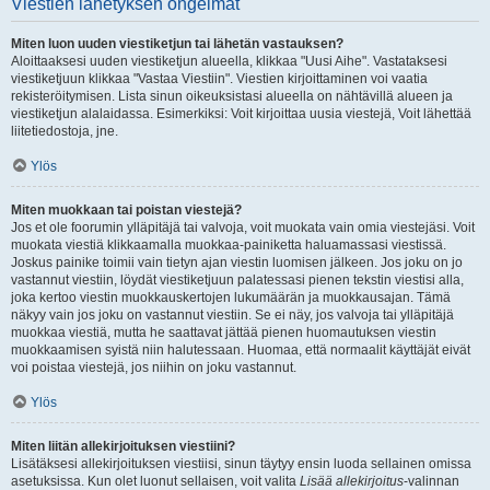
Viestien lähetyksen ongelmat
Miten luon uuden viestiketjun tai lähetän vastauksen?
Aloittaaksesi uuden viestiketjun alueella, klikkaa "Uusi Aihe". Vastataksesi
viestiketjuun klikkaa "Vastaa Viestiin". Viestien kirjoittaminen voi vaatia
rekisteröitymisen. Lista sinun oikeuksistasi alueella on nähtävillä alueen ja
viestiketjun alalaidassa. Esimerkiksi: Voit kirjoittaa uusia viestejä, Voit lähettää
liitetiedostoja, jne.
Ylös
Miten muokkaan tai poistan viestejä?
Jos et ole foorumin ylläpitäjä tai valvoja, voit muokata vain omia viestejäsi. Voit
muokata viestiä klikkaamalla muokkaa-painiketta haluamassasi viestissä.
Joskus painike toimii vain tietyn ajan viestin luomisen jälkeen. Jos joku on jo
vastannut viestiin, löydät viestiketjuun palatessasi pienen tekstin viestisi alla,
joka kertoo viestin muokkauskertojen lukumäärän ja muokkausajan. Tämä
näkyy vain jos joku on vastannut viestiin. Se ei näy, jos valvoja tai ylläpitäjä
muokkaa viestiä, mutta he saattavat jättää pienen huomautuksen viestin
muokkaamisen syistä niin halutessaan. Huomaa, että normaalit käyttäjät eivät
voi poistaa viestejä, jos niihin on joku vastannut.
Ylös
Miten liitän allekirjoituksen viestiini?
Lisätäksesi allekirjoituksen viestiisi, sinun täytyy ensin luoda sellainen omissa
asetuksissa. Kun olet luonut sellaisen, voit valita
Lisää allekirjoitus
-valinnan