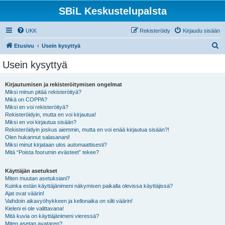
SBiL Keskustelupalsta
UKK
Rekisteröidy
Kirjaudu sisään
E
Etusivu
Usein kysyttyä
t
Usein kysyttyä
s
i
Kirjautumisen ja rekisteröitymisen ongelmat
Miksi minun pitää rekisteröityä?
Mikä on COPPA?
Miksi en voi rekisteröityä?
Rekisteröidyin, mutta en voi kirjautua!
Miksi en voi kirjautua sisään?
Rekisteröidyin joskus aiemmin, mutta en voi enää kirjautua sisään?!
Olen hukannut salasanani!
Miksi minut kirjataan ulos automaattisesti?
Mitä “Poista foorumin evästeet” tekee?
Käyttäjän asetukset
Miten muutan asetuksiani?
Kuinka estän käyttäjänimeni näkymisen paikalla olevissa käyttäjissä?
Ajat ovat väärin!
Vaihdoin aikavyöhykkeen ja kellonaika on silti väärin!
Kieleni ei ole valittavana!
Mitä kuvia on käyttäjänimeni vieressä?
Miten asetan avataren?