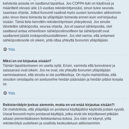
kahdesta asiasta on saattanut tapahtua. Jos COPPA-tuki on käytössä ja
määrittelit olevasi alle 13-vuotias rekisteröityessäsi, sinun tulee seurata
saamiasi ohjeita. Jotkut foorumit vaativat myös uusien tunnusten aktivoinnin
joko sinun itsesi toimesta tai ylläpitäjän toimesta ennen kuin voit kirjautua
sisään. Tämä tieto kerrottiin rekisteröitymisen yhteydessä. Jos sinulle
lähetettiin sähköpostia, seuraa ohjeita. Jos et saanut sähköpostia, olet
saattanut antaa virheellisen sähköpostiosoitteen tai sähköpostit ovat
saattaneet jäädä roskapostisuodattimeen. Jos olet varma, että antamasi
sähköpostiosoite oli oikein, yritä ottaa yhteyttä foorumin ylläpitäjään.
Ylös
Miksi en voi kirjautua sisään?
Tämän tapahtumiseen on useita syitä. Ensin, varmista että tunnuksesi ja
salasanasi ovat oikein. Jos ne ovat, ota yhteyttä foorumin ylläpitäjään
varmistaaksesi, että sinulla ei ole porttikieltoja. On myös mahdollista, että
sivuston omistajalla on asetusvirhe heidän päässään ja heidän pitäisi korjata
se.
Ylös
Rekisteröidyin joskus aiemmin, mutta en voi enää kirjautua sisään?!
On mahdollista, että ylläpitäjä on poistanut käyttäjätilisi käytöstä jostain syystä.
Useat foorumit myös poistavat käyttäjiä, jotka eivät ole kirjoittaneet pitkään
aikaan pienentääkseen tietokantansa kokoa. Jos näin on käynyt, yritä
rekisteröityä uudelleen ja osallistu keskusteluun aktiivisemmin.