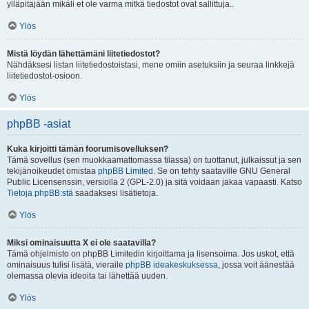
ylläpitäjään mikäli et ole varma mitkä tiedostot ovat sallittuja..
Ylös
Mistä löydän lähettämäni liitetiedostot?
Nähdäksesi listan liitetiedostoistasi, mene omiin asetuksiin ja seuraa linkkejä
liitetiedostot-osioon.
Ylös
phpBB -asiat
Kuka kirjoitti tämän foorumisovelluksen?
Tämä sovellus (sen muokkaamattomassa tilassa) on tuottanut, julkaissut ja sen
tekijänoikeudet omistaa
phpBB Limited
. Se on tehty saataville GNU General
Public Licensenssin, versiolla 2 (GPL-2.0) ja sitä voidaan jakaa vapaasti. Katso
Tietoja phpBB:stä
saadaksesi lisätietoja.
Ylös
Miksi ominaisuutta X ei ole saatavilla?
Tämä ohjelmisto on phpBB Limitedin kirjoittama ja lisensoima. Jos uskot, että
ominaisuus tulisi lisätä, vieraile
phpBB ideakeskuksessa
, jossa voit äänestää
olemassa olevia ideoita tai lähettää uuden.
Ylös