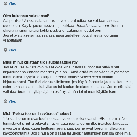
Ylös
Olen hukannut salasanani!
Älä panikoi! Vaikka salasanaasi ei voida palauttaa, se voidaan asettaa
uudelleen. Käy kirjautumissivulla ja klikkaa
Unohdin salasanani
. Seuraa
ohjeita ja sinun pitäisi kohta pystyä kirjautumaan uudelleen.
Jos et pysty asettamaan salasanaasi uudelleen, ota yhteyttä foorumin
ylläpitäjään.
Ylös
Miksi minut kirjataan ulos automaattisesti?
Jos et valitse
Muista minut
-laatikkoa kirjautuessasi, foorumi pitää sinut
kirjautuneena ennalta määritellyn ajan. Tämä estää muita väärinkäyttämästä
tunnuksiasi. Pysyäksesi kirjautuneena, valitse
Muista minut
-valinta
kirjautuessasi. Tämä ei ole suositeltavaa, jos käytät foorumia jaetulta koneelta,
esim. kirjastossa, nettikahvilassa tai koulun tietokoneluokassa. Jos et näe tätä
valintaa, foorumin ylläpitäjä on estänyt tämän toiminnon käyttämisen.
Ylös
Mitä “Poista foorumin evästeet” tekee?
“Poista foorumin evästeet” poistaa evästeet, jotka ovat phpBB:n luomia. Ne
tunnistavat sinut ja pitävät sinut kirjautuneena foorumille. Evästeet tarjoavat
myös toimintoja, kuten luettujen seurantaa, jos ne ovat foorumin ylläpitäjän
käyttöönottamia. Jos sinulla on sisään tai uloskirjautumisen kanssa ongelmia,