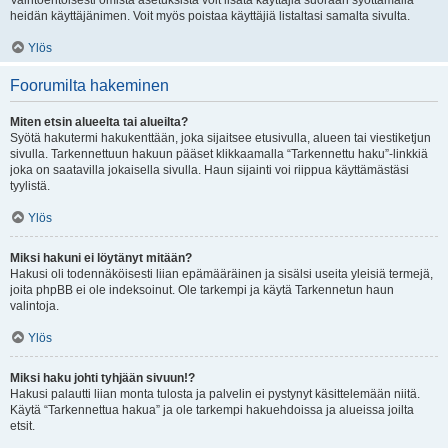
Vaihtoehtoisesti omista asetuksista voit lisätä käyttäjiä suoraan syöttämällä
heidän käyttäjänimen. Voit myös poistaa käyttäjiä listaltasi samalta sivulta.
Ylös
Foorumilta hakeminen
Miten etsin alueelta tai alueilta?
Syötä hakutermi hakukenttään, joka sijaitsee etusivulla, alueen tai viestiketjun
sivulla. Tarkennettuun hakuun pääset klikkaamalla “Tarkennettu haku”-linkkiä
joka on saatavilla jokaisella sivulla. Haun sijainti voi riippua käyttämästäsi
tyylistä.
Ylös
Miksi hakuni ei löytänyt mitään?
Hakusi oli todennäköisesti liian epämääräinen ja sisälsi useita yleisiä termejä,
joita phpBB ei ole indeksoinut. Ole tarkempi ja käytä Tarkennetun haun
valintoja.
Ylös
Miksi haku johti tyhjään sivuun!?
Hakusi palautti liian monta tulosta ja palvelin ei pystynyt käsittelemään niitä.
Käytä “Tarkennettua hakua” ja ole tarkempi hakuehdoissa ja alueissa joilta
etsit.