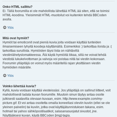
Onko HTML sallittu?
Ei. Tällä foorumilla ei ole mahdollista lähettää HTML:ää siten, että se toimisi
HTML-koodina. Yleisimmät HTML-muotoilut voi kuitenkin tehdä BBCoden
avulla.
Ylös
Mitä ovat hymiöt?
Hymiöt tai emoticonit ovat pieniä kuvia joita voidaan käyttää tunteiden
ilmaisemiseen lyhyitä koodeja käyttämällä. Esimerkiksi :) tarkoittaa iloista ja :(
tarkoittaa surullista. Hymiöiden täysi lista on nähtävillä
viestinlähetyslomakkeessa. Älä käytä hymiöitä liikaa, sillä ne voivat tehdä
viestistä lukukelvottoman ja valvoja voi poistaa niitä tai viestin kokonaan.
Foorumin ylläpitäjä on voinut myös määritellä rajan yksittäisen viestin
hymiöiden määrälle.
Ylös
Voinko lähettää kuvia?
Kyllä, kuvia voidaan käyttää viesteissäsi. Jos ylläpitäjä on sallinut liitteet, voit
mahdollisesti ladata kuvan foorumille. Muutoin sinun täytyy antaa osoite
julkisesti saatavilla olevaan kuvaan, esim. http://www.example.com/my-
picture.gif. Et voi antaa osoitetta omalla koneellasi oleviin kuviin (ellei se ole
yleinen palvelin) tai kuviin, jotka ovat käyttäjätunnistuksen takana, esim.
hotmail tai yahoo sähköpostilaatikot, salasanasuojatut sivustot, jne.
Näyttääksesi kuvan, käytä BBCoden [img]-tagia.