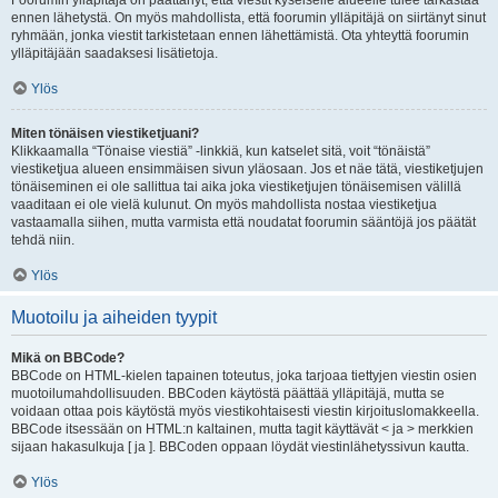
Foorumin ylläpitäjä on päättänyt, että viestit kyseiselle alueelle tulee tarkastaa
ennen lähetystä. On myös mahdollista, että foorumin ylläpitäjä on siirtänyt sinut
ryhmään, jonka viestit tarkistetaan ennen lähettämistä. Ota yhteyttä foorumin
ylläpitäjään saadaksesi lisätietoja.
Ylös
Miten tönäisen viestiketjuani?
Klikkaamalla “Tönaise viestiä” -linkkiä, kun katselet sitä, voit “tönäistä”
viestiketjua alueen ensimmäisen sivun yläosaan. Jos et näe tätä, viestiketjujen
tönäiseminen ei ole sallittua tai aika joka viestiketjujen tönäisemisen välillä
vaaditaan ei ole vielä kulunut. On myös mahdollista nostaa viestiketjua
vastaamalla siihen, mutta varmista että noudatat foorumin sääntöjä jos päätät
tehdä niin.
Ylös
Muotoilu ja aiheiden tyypit
Mikä on BBCode?
BBCode on HTML-kielen tapainen toteutus, joka tarjoaa tiettyjen viestin osien
muotoilumahdollisuuden. BBCoden käytöstä päättää ylläpitäjä, mutta se
voidaan ottaa pois käytöstä myös viestikohtaisesti viestin kirjoituslomakkeella.
BBCode itsessään on HTML:n kaltainen, mutta tagit käyttävät < ja > merkkien
sijaan hakasulkuja [ ja ]. BBCoden oppaan löydät viestinlähetyssivun kautta.
Ylös