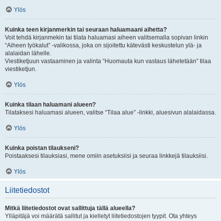
Ylös
Kuinka teen kirjanmerkin tai seuraan haluamaani aihetta?
Voit tehdä kirjanmekin tai tilata haluamasi aiheen valitsemalla sopivan linkin
“Aiheen työkalut” -valikossa, joka on sijoitettu kätevästi keskustelun ylä- ja
alalaidan lähelle.
Viestiketjuun vastaaminen ja valinta “Huomauta kun vastaus lähetetään” tilaa
viestiketjun.
Ylös
Kuinka tilaan haluamani alueen?
Tilataksesi haluamasi alueen, valitse “Tilaa alue” -linkki, aluesivun alalaidassa.
Ylös
Kuinka poistan tilaukseni?
Poistaaksesi tilauksiasi, mene omiin asetuksiisi ja seuraa linkkejä tilauksiisi.
Ylös
Liitetiedostot
Mitkä liitetiedostot ovat sallittuja tällä alueella?
Ylläpitäjä voi määrätä sallitut ja kielletyt liitetiedostojen tyypit. Ota yhteys