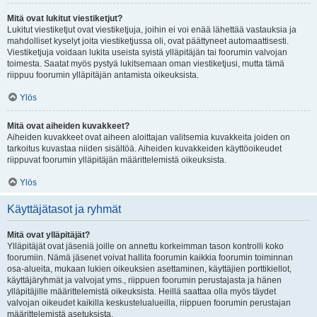
Mitä ovat lukitut viestiketjut?
Lukitut viestiketjut ovat viestiketjuja, joihin ei voi enää lähettää vastauksia ja
mahdolliset kyselyt joita viestiketjussa oli, ovat päättyneet automaattisesti.
Viestiketjuja voidaan lukita useista syistä ylläpitäjän tai foorumin valvojan
toimesta. Saatat myös pystyä lukitsemaan oman viestiketjusi, mutta tämä
riippuu foorumin ylläpitäjän antamista oikeuksista.
Ylös
Mitä ovat aiheiden kuvakkeet?
Aiheiden kuvakkeet ovat aiheen aloittajan valitsemia kuvakkeita joiden on
tarkoitus kuvastaa niiden sisältöä. Aiheiden kuvakkeiden käyttöoikeudet
riippuvat foorumin ylläpitäjän määrittelemistä oikeuksista.
Ylös
Käyttäjätasot ja ryhmät
Mitä ovat ylläpitäjät?
Ylläpitäjät ovat jäseniä joille on annettu korkeimman tason kontrolli koko
foorumiin. Nämä jäsenet voivat hallita foorumin kaikkia foorumin toiminnan
osa-alueita, mukaan lukien oikeuksien asettaminen, käyttäjien porttikiellot,
käyttäjäryhmät ja valvojat yms., riippuen foorumin perustajasta ja hänen
ylläpitäjille määrittelemistä oikeuksista. Heillä saattaa olla myös täydet
valvojan oikeudet kaikilla keskustelualueilla, riippuen foorumin perustajan
määrittelemistä asetuksista.