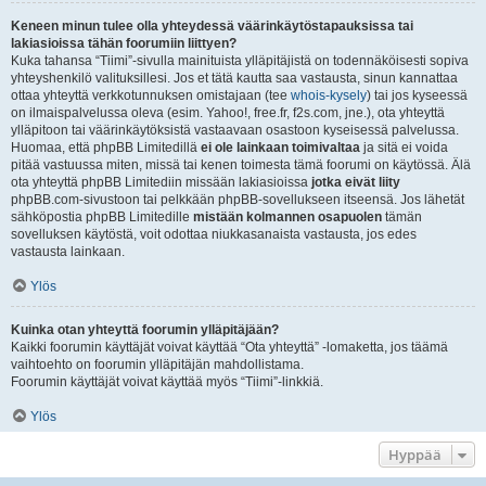
Keneen minun tulee olla yhteydessä väärinkäytöstapauksissa tai
lakiasioissa tähän foorumiin liittyen?
Kuka tahansa “Tiimi”-sivulla mainituista ylläpitäjistä on todennäköisesti sopiva
yhteyshenkilö valituksillesi. Jos et tätä kautta saa vastausta, sinun kannattaa
ottaa yhteyttä verkkotunnuksen omistajaan (tee
whois-kysely
) tai jos kyseessä
on ilmaispalvelussa oleva (esim. Yahoo!, free.fr, f2s.com, jne.), ota yhteyttä
ylläpitoon tai väärinkäytöksistä vastaavaan osastoon kyseisessä palvelussa.
Huomaa, että phpBB Limitedillä
ei ole lainkaan toimivaltaa
ja sitä ei voida
pitää vastuussa miten, missä tai kenen toimesta tämä foorumi on käytössä. Älä
ota yhteyttä phpBB Limitediin missään lakiasioissa
jotka eivät liity
phpBB.com-sivustoon tai pelkkään phpBB-sovellukseen itseensä. Jos lähetät
sähköpostia phpBB Limitedille
mistään kolmannen osapuolen
tämän
sovelluksen käytöstä, voit odottaa niukkasanaista vastausta, jos edes
vastausta lainkaan.
Ylös
Kuinka otan yhteyttä foorumin ylläpitäjään?
Kaikki foorumin käyttäjät voivat käyttää “Ota yhteyttä” -lomaketta, jos täämä
vaihtoehto on foorumin ylläpitäjän mahdollistama.
Foorumin käyttäjät voivat käyttää myös “Tiimi”-linkkiä.
Ylös
Hyppää