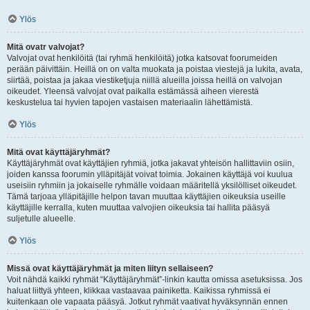
Ylös
Mitä ovatr valvojat?
Valvojat ovat henkilöitä (tai ryhmä henkilöitä) jotka katsovat foorumeiden
perään päivittäin. Heillä on on valta muokata ja poistaa viestejä ja lukita, avata,
siirtää, poistaa ja jakaa viestiketjuja niillä alueilla joissa heillä on valvojan
oikeudet. Yleensä valvojat ovat paikalla estämässä aiheen vierestä
keskustelua tai hyvien tapojen vastaisen materiaalin lähettämistä.
Ylös
Mitä ovat käyttäjäryhmät?
Käyttäjäryhmät ovat käyttäjien ryhmiä, jotka jakavat yhteisön hallittaviin osiin,
joiden kanssa foorumin ylläpitäjät voivat toimia. Jokainen käyttäjä voi kuulua
useisiin ryhmiin ja jokaiselle ryhmälle voidaan määritellä yksilölliset oikeudet.
Tämä tarjoaa ylläpitäjille helpon tavan muuttaa käyttäjien oikeuksia useille
käyttäjille kerralla, kuten muuttaa valvojien oikeuksia tai hallita pääsyä
suljetulle alueelle.
Ylös
Missä ovat käyttäjäryhmät ja miten liityn sellaiseen?
Voit nähdä kaikki ryhmät “Käyttäjäryhmät”-linkin kautta omissa asetuksissa. Jos
haluat liittyä yhteen, klikkaa vastaavaa painiketta. Kaikissa ryhmissä ei
kuitenkaan ole vapaata pääsyä. Jotkut ryhmät vaativat hyväksynnän ennen