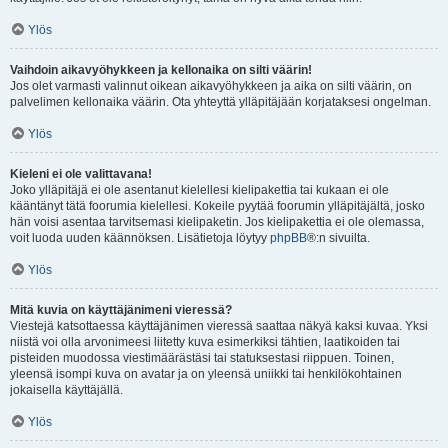
Ylös
Vaihdoin aikavyöhykkeen ja kellonaika on silti väärin!
Jos olet varmasti valinnut oikean aikavyöhykkeen ja aika on silti väärin, on
palvelimen kellonaika väärin. Ota yhteyttä ylläpitäjään korjataksesi ongelman.
Ylös
Kieleni ei ole valittavana!
Joko ylläpitäjä ei ole asentanut kielellesi kielipakettia tai kukaan ei ole
kääntänyt tätä foorumia kielellesi. Kokeile pyytää foorumin ylläpitäjältä, josko
hän voisi asentaa tarvitsemasi kielipaketin. Jos kielipakettia ei ole olemassa,
voit luoda uuden käännöksen. Lisätietoja löytyy
phpBB
®:n sivuilta.
Ylös
Mitä kuvia on käyttäjänimeni vieressä?
Viestejä katsottaessa käyttäjänimen vieressä saattaa näkyä kaksi kuvaa. Yksi
niistä voi olla arvonimeesi liitetty kuva esimerkiksi tähtien, laatikoiden tai
pisteiden muodossa viestimäärästäsi tai statuksestasi riippuen. Toinen,
yleensä isompi kuva on avatar ja on yleensä uniikki tai henkilökohtainen
jokaisella käyttäjällä.
Ylös