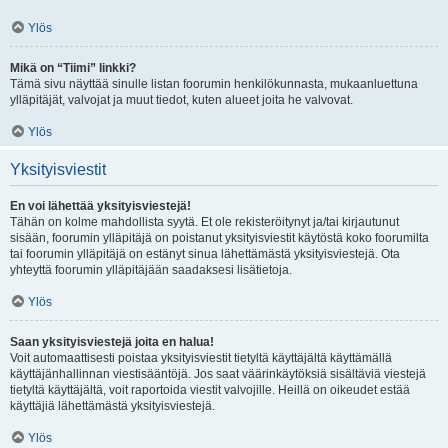
Ylös
Mikä on “Tiimi” linkki?
Tämä sivu näyttää sinulle listan foorumin henkilökunnasta, mukaanluettuna
ylläpitäjät, valvojat ja muut tiedot, kuten alueet joita he valvovat.
Ylös
Yksityisviestit
En voi lähettää yksityisviestejä!
Tähän on kolme mahdollista syytä. Et ole rekisteröitynyt ja/tai kirjautunut
sisään, foorumin ylläpitäjä on poistanut yksityisviestit käytöstä koko foorumilta
tai foorumin ylläpitäjä on estänyt sinua lähettämästä yksityisviestejä. Ota
yhteyttä foorumin ylläpitäjään saadaksesi lisätietoja.
Ylös
Saan yksityisviestejä joita en halua!
Voit automaattisesti poistaa yksityisviestit tietyltä käyttäjältä käyttämällä
käyttäjänhallinnan viestisääntöjä. Jos saat väärinkäytöksiä sisältäviä viestejä
tietyltä käyttäjältä, voit raportoida viestit valvojille. Heillä on oikeudet estää
käyttäjiä lähettämästä yksityisviestejä.
Ylös