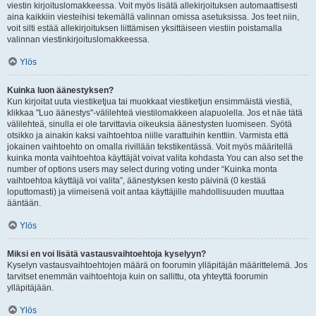
viestin kirjoituslomakkeessa. Voit myös lisätä allekirjoituksen automaattisesti
aina kaikkiin viesteihisi tekemällä valinnan omissa asetuksissa. Jos teet niin,
voit silti estää allekirjoituksen liittämisen yksittäiseen viestiin poistamalla
valinnan viestinkirjoituslomakkeessa.
Ylös
Kuinka luon äänestyksen?
Kun kirjoitat uuta viestiketjua tai muokkaat viestiketjun ensimmäistä viestiä,
klikkaa "Luo äänestys"-välilehteä viestilomakkeen alapuolella. Jos et näe tätä
välilehteä, sinulla ei ole tarvittavia oikeuksia äänestysten luomiseen. Syötä
otsikko ja ainakin kaksi vaihtoehtoa niille varattuihin kenttiin. Varmista että
jokainen vaihtoehto on omalla rivillään tekstikentässä. Voit myös määritellä
kuinka monta vaihtoehtoa käyttäjät voivat valita kohdasta You can also set the
number of options users may select during voting under “Kuinka monta
vaihtoehtoa käyttäjä voi valita”, äänestyksen kesto päivinä (0 kestää
loputtomasti) ja viimeisenä voit antaa käyttäjille mahdollisuuden muuttaa
ääntään.
Ylös
Miksi en voi lisätä vastausvaihtoehtoja kyselyyn?
Kyselyn vastausvaihtoehtojen määrä on foorumin ylläpitäjän määrittelemä. Jos
tarvitset enemmän vaihtoehtoja kuin on sallittu, ota yhteyttä foorumin
ylläpitäjään.
Ylös