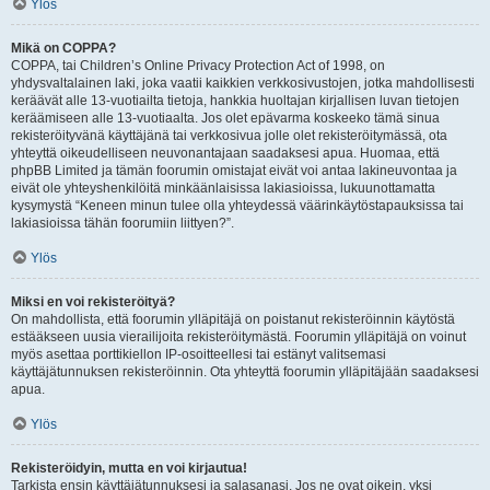
Ylös
Mikä on COPPA?
COPPA, tai Children’s Online Privacy Protection Act of 1998, on
yhdysvaltalainen laki, joka vaatii kaikkien verkkosivustojen, jotka mahdollisesti
keräävät alle 13-vuotiailta tietoja, hankkia huoltajan kirjallisen luvan tietojen
keräämiseen alle 13-vuotiaalta. Jos olet epävarma koskeeko tämä sinua
rekisteröityvänä käyttäjänä tai verkkosivua jolle olet rekisteröitymässä, ota
yhteyttä oikeudelliseen neuvonantajaan saadaksesi apua. Huomaa, että
phpBB Limited ja tämän foorumin omistajat eivät voi antaa lakineuvontaa ja
eivät ole yhteyshenkilöitä minkäänlaisissa lakiasioissa, lukuunottamatta
kysymystä “Keneen minun tulee olla yhteydessä väärinkäytöstapauksissa tai
lakiasioissa tähän foorumiin liittyen?”.
Ylös
Miksi en voi rekisteröityä?
On mahdollista, että foorumin ylläpitäjä on poistanut rekisteröinnin käytöstä
estääkseen uusia vierailijoita rekisteröitymästä. Foorumin ylläpitäjä on voinut
myös asettaa porttikiellon IP-osoitteellesi tai estänyt valitsemasi
käyttäjätunnuksen rekisteröinnin. Ota yhteyttä foorumin ylläpitäjään saadaksesi
apua.
Ylös
Rekisteröidyin, mutta en voi kirjautua!
Tarkista ensin käyttäjätunnuksesi ja salasanasi. Jos ne ovat oikein, yksi