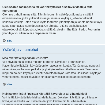
Olen saanut roskapostia tai väärinkäytöksiä sisältäviä viestejä tältä
foorumilta!
Olemme pahoillamme siitä. Tämän foorumin sähköpostilomake sisältää
ominaisuuksia, jotka yrittävät estää ja seurata käyttäjiä, jotka lähettävät
sellaisia viestejä, joten ota yhteyttä foorumin ylläpitäjään ja lähetä hänelle täysi
kopio saamastasi sähköpostista. On tärkeää, että se sisältää kaikki
otsaketiedot sähköpostista, jotka sisältävät viestin lähettäjän tiedot. Foorumin
ylläpitäjä voi sitten toimia tarpeen mukaan.
Ylös
Ystävät ja vihamiehet
Mitä ovat kaveri ja vihamieslistat?
Voit käyttää näitä listoja muiden foorumin käyttäjien organisointiin.
Kaverilistalle lisätään käyttäjiä omien asetusten kautta. Tämä auttaa nopeasti
näkemään jos he ovat paikalla ja yksityisviestien lähettämisessä. Teemasta
riippuen näiden käyttäjien viestit saatetaan myös korostaa. Jos lisäät käyttäjän
vihamieheksi, kaikki käyttäjän kirjoittamat viestit piilotetaan oletuksena.
Ylös
Kuinka voin lisätä / poistaa käyttäjiä kavereista tai vihamiehistä
Voit lisätä käyttäjiä listoihisi kahdella tapaa. Jokaisen käyttäjän profiilissa on
linkki jonka kautta voit lisätä heidät joko kavereihin tai vihamiehiin.