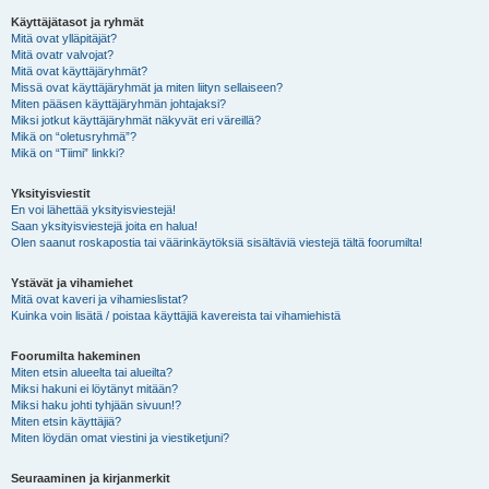
Käyttäjätasot ja ryhmät
Mitä ovat ylläpitäjät?
Mitä ovatr valvojat?
Mitä ovat käyttäjäryhmät?
Missä ovat käyttäjäryhmät ja miten liityn sellaiseen?
Miten pääsen käyttäjäryhmän johtajaksi?
Miksi jotkut käyttäjäryhmät näkyvät eri väreillä?
Mikä on “oletusryhmä”?
Mikä on “Tiimi” linkki?
Yksityisviestit
En voi lähettää yksityisviestejä!
Saan yksityisviestejä joita en halua!
Olen saanut roskapostia tai väärinkäytöksiä sisältäviä viestejä tältä foorumilta!
Ystävät ja vihamiehet
Mitä ovat kaveri ja vihamieslistat?
Kuinka voin lisätä / poistaa käyttäjiä kavereista tai vihamiehistä
Foorumilta hakeminen
Miten etsin alueelta tai alueilta?
Miksi hakuni ei löytänyt mitään?
Miksi haku johti tyhjään sivuun!?
Miten etsin käyttäjiä?
Miten löydän omat viestini ja viestiketjuni?
Seuraaminen ja kirjanmerkit