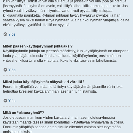
kuin voit liittyä. Jotkut voivat olla suljettuja ja joissakin voi olla jopa piilotettuja
jäsenyyksiä. Jos ryhmä on avoin, voit liittyä siihen klikkaamalla painiketta. Jos
ryhmä vaatii hyväksynnän liittymistä varten, voit pyytää liittymislupaa
klikkaamalla painiketta. Ryhmän johtajan täytyy hyväksyä pyyntösi ja hän
saattaa kysyä miksi haluat liittyä ryhmään. Älä häiriköi ryhmän ylläpitäjiä jos he
eivät hyväksy pyyntöäsi. Heillä on syynsä.
Ylös
Miten pääsen käyttäjäryhmän johtajaksi?
Käyttäjäryhmän johtaja on yleensä määritelty, kun käyttäjäryhmät on alunperin
luotu ylläpitäjän toimesta. Jos haluat luoda käyttäjäryhmän, ensimmäinen
yhteyshenkilösi tulisi olla ylläpitäjä. Kokeile yksityisviestin lähettämistä.
Ylös
Miksi jotkut käyttäjäryhmät näkyvät eri väreillä?
Foorumin ylläpitäjä voi määritellä tietyn käyttäjäryhmän jäsenille värin joka
helpottaa kyseisen käyttäjäryhmän jäsenten tunnistamista.
Ylös
Mikä on “oletusryhmä”?
Jos olet useamman kuin yhden käyttäjäryhmän jäsen, oletusryhmääsi
käytetään määriteltäessä sinun kohdallasi käytettävää ryhmäväriä ja titteliä.
Foorumin ylläpitäjä saattaa antaa sinulle oikeudet vaihtaa oletusryhmääsi
omista asetuksista.