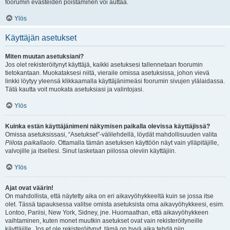
foorumin evästeiden poistaminen voi auttaa.
Ylös
Käyttäjän asetukset
Miten muutan asetuksiani?
Jos olet rekisteröitynyt käyttäjä, kaikki asetuksesi tallennetaan foorumin
tietokantaan. Muokataksesi niitä, vieraile omissa asetuksissa, johon vievä
linkki löytyy yleensä klikkaamalla käyttäjänimeäsi foorumin sivujen ylälaidassa.
Tätä kautta voit muokata asetuksiasi ja valintojasi.
Ylös
Kuinka estän käyttäjänimeni näkymisen paikalla olevissa käyttäjissä?
Omissa asetuksissasi, “Asetukset”-välilehdellä, löydät mahdollisuuden valita
Piilota paikallaolo
. Ottamalla tämän asetuksen käyttöön näyt vain ylläpitäjille,
valvojille ja itsellesi. Sinut lasketaan piilossa oleviin käyttäjiin.
Ylös
Ajat ovat väärin!
On mahdollista, että näytetty aika on eri aikavyöhykkeeltä kuin se jossa itse
olet. Tässä tapauksessa valitse omista asetuksista oma aikavyöhykkeesi, esim.
Lontoo, Pariisi, New York, Sidney, jne. Huomaathan, että aikavyöhykkeen
vaihtaminen, kuten monet muutkin asetukset ovat vain rekisteröityneille
käyttäjille. Jos et ole rekisteröitynyt, tämä on hyvä aika tehdä niin.