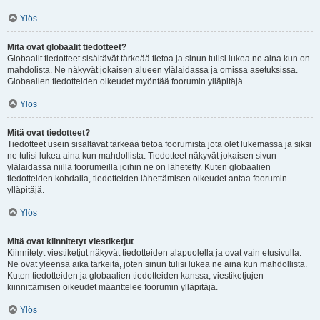
Ylös
Mitä ovat globaalit tiedotteet?
Globaalit tiedotteet sisältävät tärkeää tietoa ja sinun tulisi lukea ne aina kun on
mahdolista. Ne näkyvät jokaisen alueen ylälaidassa ja omissa asetuksissa.
Globaalien tiedotteiden oikeudet myöntää foorumin ylläpitäjä.
Ylös
Mitä ovat tiedotteet?
Tiedotteet usein sisältävät tärkeää tietoa foorumista jota olet lukemassa ja siksi
ne tulisi lukea aina kun mahdollista. Tiedotteet näkyvät jokaisen sivun
ylälaidassa niillä foorumeilla joihin ne on lähetetty. Kuten globaalien
tiedotteiden kohdalla, tiedotteiden lähettämisen oikeudet antaa foorumin
ylläpitäjä.
Ylös
Mitä ovat kiinnitetyt viestiketjut
Kiinnitetyt viestiketjut näkyvät tiedotteiden alapuolella ja ovat vain etusivulla.
Ne ovat yleensä aika tärkeitä, joten sinun tulisi lukea ne aina kun mahdollista.
Kuten tiedotteiden ja globaalien tiedotteiden kanssa, viestiketjujen
kiinnittämisen oikeudet määrittelee foorumin ylläpitäjä.
Ylös