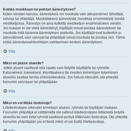
Kuinka muokkaan tai poistan äänestyksen?
Kuten viestien kanssa, äänestyksiä voi muokata vain alkuperäinen lähettäjä,
valvoja tai ylläpitäjä. Muokataksesi äänestystä, muokkaa ensimmäistä viestiä
viestiketjussa. Äänestys on aina kytketty viestiketjun ensimmäiseen viestiin.
Jos kukaan ei ole vielä äänestänyt, käyttäjät voivat poistaa äänestyksen tai
muokata mitä tahansa äänestyksen asetusta. Jos käyttäjät ovat kuitenkin jo
äänestäneet, vain valvojat tai ylläpitäjät voivat muokata tai poistaa sen. Tämä
estää äänestysvaihtoehtojen vaihtamisen kesken äänestyksen.
Ylös
Miksi en pääse alueelle?
Jotkin alueet saattavat olla rajattu vain tietyille käyttäjille tai ryhmille.
Katsoaksesi, lukeaksesi, kirjoittaaksesi tai muiden toimintojen tekeminen
alueella saattaa tarvita erikoisoikeuksia. Jos haluat oikeudet, ota yhteyttä
foorumin valvojaan tai ylläpitäjään.
Ylös
Miksi en voi liittää tiedostoja?
Liitetiedostojen oikeudet annetaan alueen, ryhmän tai käyttäjän mukaan.
Foorumin ylläpitäjä ei välttämättä ole sallinut liitetiedostojen liittämistä tietyllä
alueella tai vain tietyt ryhmät saattavat pystyä liittämään tiedostoja. Ota yhteyttä
foorumin ylläpitäjään jos et tiedä miksi et voi lisätä liitetiedostoja.