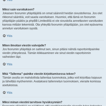
Ylös
Miksi sain varoituksen?
Jokaisen foorumin ylläpitäjällä on omat säännöt heidän sivustollensa. Jos olet
rikkonut sääntöä, voit saada varoituksen. Huomioi, että tämä on foorumin
ylläpitäjän päätös ja phpBB Limitedillä ei ole sivustolla annettavien varoitusten
kanssa mitään tekemistä. Ota yhteyttä foorumin ylläpitäjään, jos olet epävarma
annetun varoituksen syystä.
Ylös
Miten ilmoitan viestin valvojalle?
Jos foorumin ylläpitäjä on sallinut sen, sinun pitäisi nähdä raportointipainike
viestin yhteydessä. Tämän klikkaaminen vie sinut viestin raportoinnin
vaiheiden läpi.
Ylös
Mitä “Tallenna”-painike viestin kirjoittamisessa tekee?
Tämän avulla on mahdollista tallentaa luonnoksia, jotka voit kirjoittaa loppuun
ja lähettää myöhemmin. Avataksesi tallennetun luonnoksen, vieraile komissa
asetuksissa.
Ylös
Miksi minun viestini tarvitsee hyväksynnän?