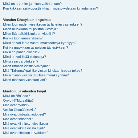
Mikä on arvonimi ja miten vaihdan sen?
Kun klikkaan sähköpostilinkkiä, minua pyydetään kirjautumaan?
Viestien lähetyksen ongelmat
Miten luon uuden viestiketjun tai lähetän vastauksen?
Miten muokkaan tai poistan viestejä?
Miten liitän allekirjoituksen viestiini?
Kuinka luon äänestyksen?
Miksi en voi lisätä vastausvaihtoehtoja kyselyyn?
Kuinka muokkaan tai poistan äänestyksen?
Miksi en pääse alueelle?
Miksi en voi liittää tiedostoja?
Miksi sain varoituksen?
Miten ilmoitan viestin valvojalle?
Mitä “Tallenna”-painike viestin kirjoittamisessa tekee?
Miksi minun viestini tarvitsee hyväksynnän?
Miten tönäisen viestiketjuani?
Muotoilu ja aiheiden tyypit
Mikä on BBCode?
Onko HTML sallittu?
Mitä ovat hymiöt?
Voinko lähettää kuvia?
Mitä ovat globaalit tiedotteet?
Mitä ovat tiedotteet?
Mitä ovat kiinnitetyt viestiketjut
Mitä ovat lukitut viestiketjut?
Mitä ovat aiheiden kuvakkeet?