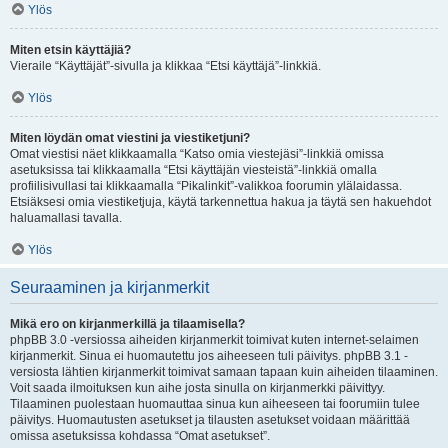
Ylös
Miten etsin käyttäjiä?
Vieraile “Käyttäjät”-sivulla ja klikkaa “Etsi käyttäjä”-linkkiä.
Ylös
Miten löydän omat viestini ja viestiketjuni?
Omat viestisi näet klikkaamalla “Katso omia viestejäsi”-linkkiä omissa
asetuksissa tai klikkaamalla “Etsi käyttäjän viesteistä”-linkkiä omalla
profiilisivullasi tai klikkaamalla “Pikalinkit”-valikkoa foorumin ylälaidassa.
Etsiäksesi omia viestiketjuja, käytä tarkennettua hakua ja täytä sen hakuehdot
haluamallasi tavalla.
Ylös
Seuraaminen ja kirjanmerkit
Mikä ero on kirjanmerkillä ja tilaamisella?
phpBB 3.0 -versiossa aiheiden kirjanmerkit toimivat kuten internet-selaimen
kirjanmerkit. Sinua ei huomautettu jos aiheeseen tuli päivitys. phpBB 3.1 -
versiosta lähtien kirjanmerkit toimivat samaan tapaan kuin aiheiden tilaaminen.
Voit saada ilmoituksen kun aihe josta sinulla on kirjanmerkki päivittyy.
Tilaaminen puolestaan huomauttaa sinua kun aiheeseen tai foorumiin tulee
päivitys. Huomautusten asetukset ja tilausten asetukset voidaan määrittää
omissa asetuksissa kohdassa “Omat asetukset”.