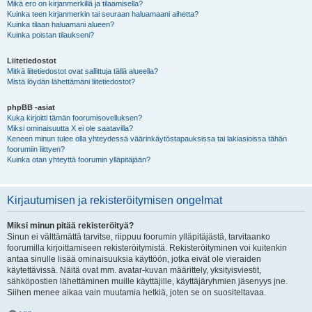
Mikä ero on kirjanmerkillä ja tilaamisella?
Kuinka teen kirjanmerkin tai seuraan haluamaani aihetta?
Kuinka tilaan haluamani alueen?
Kuinka poistan tilaukseni?
Liitetiedostot
Mitkä liitetiedostot ovat sallittuja tällä alueella?
Mistä löydän lähettämäni liitetiedostot?
phpBB -asiat
Kuka kirjoitti tämän foorumisovelluksen?
Miksi ominaisuutta X ei ole saatavilla?
Keneen minun tulee olla yhteydessä väärinkäytöstapauksissa tai lakiasioissa tähän
foorumiin liittyen?
Kuinka otan yhteyttä foorumin ylläpitäjään?
Kirjautumisen ja rekisteröitymisen ongelmat
Miksi minun pitää rekisteröityä?
Sinun ei välttämättä tarvitse, riippuu foorumin ylläpitäjästä, tarvitaanko
foorumilla kirjoittamiseen rekisteröitymistä. Rekisteröityminen voi kuitenkin
antaa sinulle lisää ominaisuuksia käyttöön, jotka eivät ole vieraiden
käytettävissä. Näitä ovat mm. avatar-kuvan määrittely, yksityisviestit,
sähköpostien lähettäminen muille käyttäjille, käyttäjäryhmien jäsenyys jne.
Siihen menee aikaa vain muutamia hetkiä, joten se on suositeltavaa.