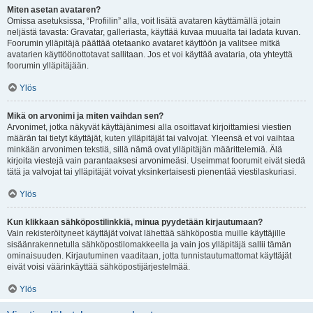
Miten asetan avataren?
Omissa asetuksissa, “Profiilin” alla, voit lisätä avataren käyttämällä jotain
neljästä tavasta: Gravatar, galleriasta, käyttää kuvaa muualta tai ladata kuvan.
Foorumin ylläpitäjä päättää otetaanko avataret käyttöön ja valitsee mitkä
avatarien käyttöönottotavat sallitaan. Jos et voi käyttää avataria, ota yhteyttä
foorumin ylläpitäjään.
Ylös
Mikä on arvonimi ja miten vaihdan sen?
Arvonimet, jotka näkyvät käyttäjänimesi alla osoittavat kirjoittamiesi viestien
määrän tai tietyt käyttäjät, kuten ylläpitäjät tai valvojat. Yleensä et voi vaihtaa
minkään arvonimen tekstiä, sillä nämä ovat ylläpitäjän määrittelemiä. Älä
kirjoita viestejä vain parantaaksesi arvonimeäsi. Useimmat foorumit eivät siedä
tätä ja valvojat tai ylläpitäjät voivat yksinkertaisesti pienentää viestilaskuriasi.
Ylös
Kun klikkaan sähköpostilinkkiä, minua pyydetään kirjautumaan?
Vain rekisteröityneet käyttäjät voivat lähettää sähköpostia muille käyttäjille
sisäänrakennetulla sähköpostilomakkeella ja vain jos ylläpitäjä sallii tämän
ominaisuuden. Kirjautuminen vaaditaan, jotta tunnistautumattomat käyttäjät
eivät voisi väärinkäyttää sähköpostijärjestelmää.
Ylös