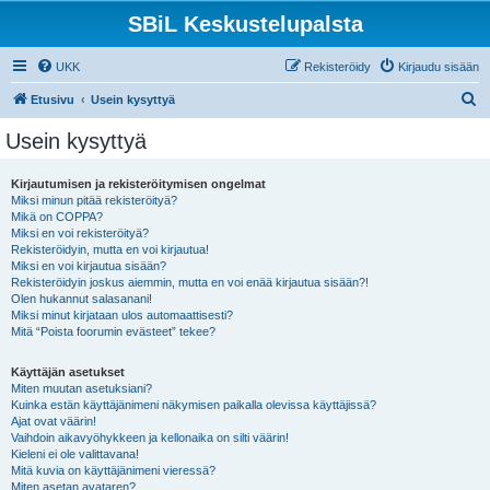
SBiL Keskustelupalsta
UKK
Rekisteröidy
Kirjaudu sisään
E
Etusivu
Usein kysyttyä
t
Usein kysyttyä
s
i
Kirjautumisen ja rekisteröitymisen ongelmat
Miksi minun pitää rekisteröityä?
Mikä on COPPA?
Miksi en voi rekisteröityä?
Rekisteröidyin, mutta en voi kirjautua!
Miksi en voi kirjautua sisään?
Rekisteröidyin joskus aiemmin, mutta en voi enää kirjautua sisään?!
Olen hukannut salasanani!
Miksi minut kirjataan ulos automaattisesti?
Mitä “Poista foorumin evästeet” tekee?
Käyttäjän asetukset
Miten muutan asetuksiani?
Kuinka estän käyttäjänimeni näkymisen paikalla olevissa käyttäjissä?
Ajat ovat väärin!
Vaihdoin aikavyöhykkeen ja kellonaika on silti väärin!
Kieleni ei ole valittavana!
Mitä kuvia on käyttäjänimeni vieressä?
Miten asetan avataren?