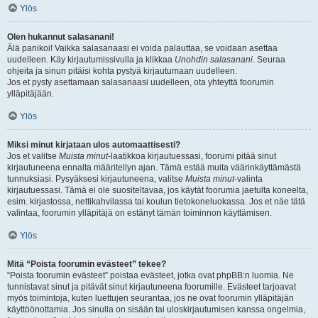
Ylös
Olen hukannut salasanani!
Älä panikoi! Vaikka salasanaasi ei voida palauttaa, se voidaan asettaa
uudelleen. Käy kirjautumissivulla ja klikkaa
Unohdin salasanani
. Seuraa
ohjeita ja sinun pitäisi kohta pystyä kirjautumaan uudelleen.
Jos et pysty asettamaan salasanaasi uudelleen, ota yhteyttä foorumin
ylläpitäjään.
Ylös
Miksi minut kirjataan ulos automaattisesti?
Jos et valitse
Muista minut
-laatikkoa kirjautuessasi, foorumi pitää sinut
kirjautuneena ennalta määritellyn ajan. Tämä estää muita väärinkäyttämästä
tunnuksiasi. Pysyäksesi kirjautuneena, valitse
Muista minut
-valinta
kirjautuessasi. Tämä ei ole suositeltavaa, jos käytät foorumia jaetulta koneelta,
esim. kirjastossa, nettikahvilassa tai koulun tietokoneluokassa. Jos et näe tätä
valintaa, foorumin ylläpitäjä on estänyt tämän toiminnon käyttämisen.
Ylös
Mitä “Poista foorumin evästeet” tekee?
“Poista foorumin evästeet” poistaa evästeet, jotka ovat phpBB:n luomia. Ne
tunnistavat sinut ja pitävät sinut kirjautuneena foorumille. Evästeet tarjoavat
myös toimintoja, kuten luettujen seurantaa, jos ne ovat foorumin ylläpitäjän
käyttöönottamia. Jos sinulla on sisään tai uloskirjautumisen kanssa ongelmia,