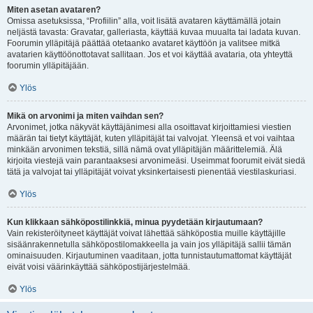
Miten asetan avataren?
Omissa asetuksissa, “Profiilin” alla, voit lisätä avataren käyttämällä jotain
neljästä tavasta: Gravatar, galleriasta, käyttää kuvaa muualta tai ladata kuvan.
Foorumin ylläpitäjä päättää otetaanko avataret käyttöön ja valitsee mitkä
avatarien käyttöönottotavat sallitaan. Jos et voi käyttää avataria, ota yhteyttä
foorumin ylläpitäjään.
Ylös
Mikä on arvonimi ja miten vaihdan sen?
Arvonimet, jotka näkyvät käyttäjänimesi alla osoittavat kirjoittamiesi viestien
määrän tai tietyt käyttäjät, kuten ylläpitäjät tai valvojat. Yleensä et voi vaihtaa
minkään arvonimen tekstiä, sillä nämä ovat ylläpitäjän määrittelemiä. Älä
kirjoita viestejä vain parantaaksesi arvonimeäsi. Useimmat foorumit eivät siedä
tätä ja valvojat tai ylläpitäjät voivat yksinkertaisesti pienentää viestilaskuriasi.
Ylös
Kun klikkaan sähköpostilinkkiä, minua pyydetään kirjautumaan?
Vain rekisteröityneet käyttäjät voivat lähettää sähköpostia muille käyttäjille
sisäänrakennetulla sähköpostilomakkeella ja vain jos ylläpitäjä sallii tämän
ominaisuuden. Kirjautuminen vaaditaan, jotta tunnistautumattomat käyttäjät
eivät voisi väärinkäyttää sähköpostijärjestelmää.
Ylös