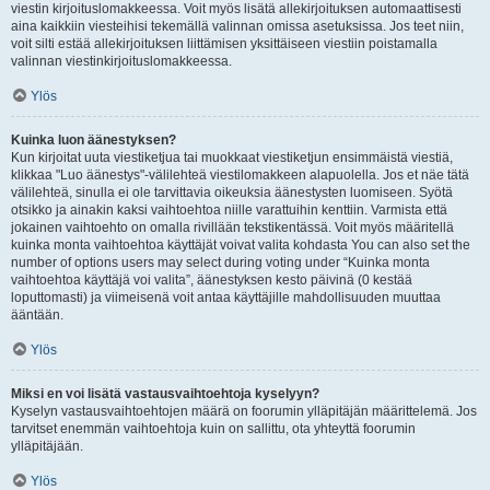
viestin kirjoituslomakkeessa. Voit myös lisätä allekirjoituksen automaattisesti
aina kaikkiin viesteihisi tekemällä valinnan omissa asetuksissa. Jos teet niin,
voit silti estää allekirjoituksen liittämisen yksittäiseen viestiin poistamalla
valinnan viestinkirjoituslomakkeessa.
Ylös
Kuinka luon äänestyksen?
Kun kirjoitat uuta viestiketjua tai muokkaat viestiketjun ensimmäistä viestiä,
klikkaa "Luo äänestys"-välilehteä viestilomakkeen alapuolella. Jos et näe tätä
välilehteä, sinulla ei ole tarvittavia oikeuksia äänestysten luomiseen. Syötä
otsikko ja ainakin kaksi vaihtoehtoa niille varattuihin kenttiin. Varmista että
jokainen vaihtoehto on omalla rivillään tekstikentässä. Voit myös määritellä
kuinka monta vaihtoehtoa käyttäjät voivat valita kohdasta You can also set the
number of options users may select during voting under “Kuinka monta
vaihtoehtoa käyttäjä voi valita”, äänestyksen kesto päivinä (0 kestää
loputtomasti) ja viimeisenä voit antaa käyttäjille mahdollisuuden muuttaa
ääntään.
Ylös
Miksi en voi lisätä vastausvaihtoehtoja kyselyyn?
Kyselyn vastausvaihtoehtojen määrä on foorumin ylläpitäjän määrittelemä. Jos
tarvitset enemmän vaihtoehtoja kuin on sallittu, ota yhteyttä foorumin
ylläpitäjään.
Ylös