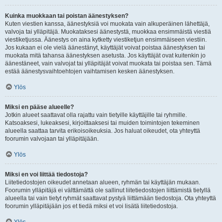
Kuinka muokkaan tai poistan äänestyksen?
Kuten viestien kanssa, äänestyksiä voi muokata vain alkuperäinen lähettäjä,
valvoja tai ylläpitäjä. Muokataksesi äänestystä, muokkaa ensimmäistä viestiä
viestiketjussa. Äänestys on aina kytketty viestiketjun ensimmäiseen viestiin.
Jos kukaan ei ole vielä äänestänyt, käyttäjät voivat poistaa äänestyksen tai
muokata mitä tahansa äänestyksen asetusta. Jos käyttäjät ovat kuitenkin jo
äänestäneet, vain valvojat tai ylläpitäjät voivat muokata tai poistaa sen. Tämä
estää äänestysvaihtoehtojen vaihtamisen kesken äänestyksen.
Ylös
Miksi en pääse alueelle?
Jotkin alueet saattavat olla rajattu vain tietyille käyttäjille tai ryhmille.
Katsoaksesi, lukeaksesi, kirjoittaaksesi tai muiden toimintojen tekeminen
alueella saattaa tarvita erikoisoikeuksia. Jos haluat oikeudet, ota yhteyttä
foorumin valvojaan tai ylläpitäjään.
Ylös
Miksi en voi liittää tiedostoja?
Liitetiedostojen oikeudet annetaan alueen, ryhmän tai käyttäjän mukaan.
Foorumin ylläpitäjä ei välttämättä ole sallinut liitetiedostojen liittämistä tietyllä
alueella tai vain tietyt ryhmät saattavat pystyä liittämään tiedostoja. Ota yhteyttä
foorumin ylläpitäjään jos et tiedä miksi et voi lisätä liitetiedostoja.