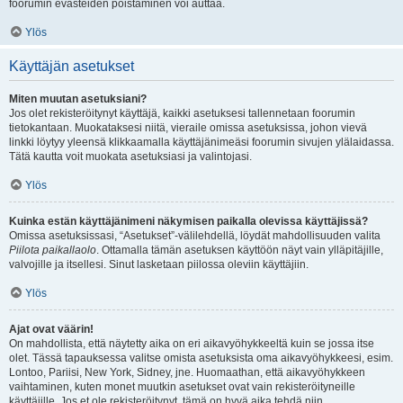
foorumin evästeiden poistaminen voi auttaa.
Ylös
Käyttäjän asetukset
Miten muutan asetuksiani?
Jos olet rekisteröitynyt käyttäjä, kaikki asetuksesi tallennetaan foorumin
tietokantaan. Muokataksesi niitä, vieraile omissa asetuksissa, johon vievä
linkki löytyy yleensä klikkaamalla käyttäjänimeäsi foorumin sivujen ylälaidassa.
Tätä kautta voit muokata asetuksiasi ja valintojasi.
Ylös
Kuinka estän käyttäjänimeni näkymisen paikalla olevissa käyttäjissä?
Omissa asetuksissasi, “Asetukset”-välilehdellä, löydät mahdollisuuden valita
Piilota paikallaolo
. Ottamalla tämän asetuksen käyttöön näyt vain ylläpitäjille,
valvojille ja itsellesi. Sinut lasketaan piilossa oleviin käyttäjiin.
Ylös
Ajat ovat väärin!
On mahdollista, että näytetty aika on eri aikavyöhykkeeltä kuin se jossa itse
olet. Tässä tapauksessa valitse omista asetuksista oma aikavyöhykkeesi, esim.
Lontoo, Pariisi, New York, Sidney, jne. Huomaathan, että aikavyöhykkeen
vaihtaminen, kuten monet muutkin asetukset ovat vain rekisteröityneille
käyttäjille. Jos et ole rekisteröitynyt, tämä on hyvä aika tehdä niin.