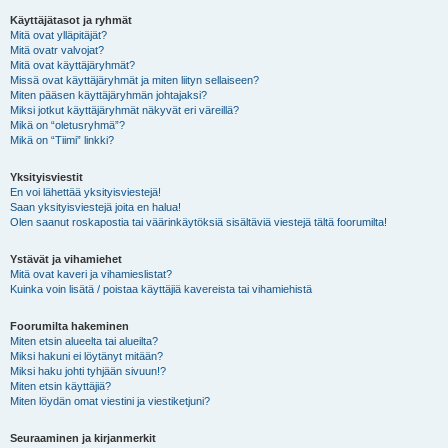
Käyttäjätasot ja ryhmät
Mitä ovat ylläpitäjät?
Mitä ovatr valvojat?
Mitä ovat käyttäjäryhmät?
Missä ovat käyttäjäryhmät ja miten liityn sellaiseen?
Miten pääsen käyttäjäryhmän johtajaksi?
Miksi jotkut käyttäjäryhmät näkyvät eri väreillä?
Mikä on “oletusryhmä”?
Mikä on “Tiimi” linkki?
Yksityisviestit
En voi lähettää yksityisviestejä!
Saan yksityisviestejä joita en halua!
Olen saanut roskapostia tai väärinkäytöksiä sisältäviä viestejä tältä foorumilta!
Ystävät ja vihamiehet
Mitä ovat kaveri ja vihamieslistat?
Kuinka voin lisätä / poistaa käyttäjiä kavereista tai vihamiehistä
Foorumilta hakeminen
Miten etsin alueelta tai alueilta?
Miksi hakuni ei löytänyt mitään?
Miksi haku johti tyhjään sivuun!?
Miten etsin käyttäjiä?
Miten löydän omat viestini ja viestiketjuni?
Seuraaminen ja kirjanmerkit