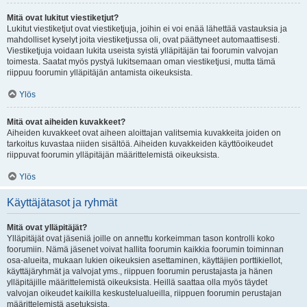
Mitä ovat lukitut viestiketjut?
Lukitut viestiketjut ovat viestiketjuja, joihin ei voi enää lähettää vastauksia ja
mahdolliset kyselyt joita viestiketjussa oli, ovat päättyneet automaattisesti.
Viestiketjuja voidaan lukita useista syistä ylläpitäjän tai foorumin valvojan
toimesta. Saatat myös pystyä lukitsemaan oman viestiketjusi, mutta tämä
riippuu foorumin ylläpitäjän antamista oikeuksista.
Ylös
Mitä ovat aiheiden kuvakkeet?
Aiheiden kuvakkeet ovat aiheen aloittajan valitsemia kuvakkeita joiden on
tarkoitus kuvastaa niiden sisältöä. Aiheiden kuvakkeiden käyttöoikeudet
riippuvat foorumin ylläpitäjän määrittelemistä oikeuksista.
Ylös
Käyttäjätasot ja ryhmät
Mitä ovat ylläpitäjät?
Ylläpitäjät ovat jäseniä joille on annettu korkeimman tason kontrolli koko
foorumiin. Nämä jäsenet voivat hallita foorumin kaikkia foorumin toiminnan
osa-alueita, mukaan lukien oikeuksien asettaminen, käyttäjien porttikiellot,
käyttäjäryhmät ja valvojat yms., riippuen foorumin perustajasta ja hänen
ylläpitäjille määrittelemistä oikeuksista. Heillä saattaa olla myös täydet
valvojan oikeudet kaikilla keskustelualueilla, riippuen foorumin perustajan
määrittelemistä asetuksista.