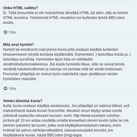
Onko HTML sallittu?
Ei. Tällä foorumilla ei ole mahdollista lähettää HTML:ää siten, että se toimisi
HTML-koodina. Yleisimmät HTML-muotoilut voi kuitenkin tehdä BBCoden
avulla.
Ylös
Mitä ovat hymiöt?
Hymiöt tai emoticonit ovat pieniä kuvia joita voidaan käyttää tunteiden
ilmaisemiseen lyhyitä koodeja käyttämällä. Esimerkiksi :) tarkoittaa iloista ja :(
tarkoittaa surullista. Hymiöiden täysi lista on nähtävillä
viestinlähetyslomakkeessa. Älä käytä hymiöitä liikaa, sillä ne voivat tehdä
viestistä lukukelvottoman ja valvoja voi poistaa niitä tai viestin kokonaan.
Foorumin ylläpitäjä on voinut myös määritellä rajan yksittäisen viestin
hymiöiden määrälle.
Ylös
Voinko lähettää kuvia?
Kyllä, kuvia voidaan käyttää viesteissäsi. Jos ylläpitäjä on sallinut liitteet, voit
mahdollisesti ladata kuvan foorumille. Muutoin sinun täytyy antaa osoite
julkisesti saatavilla olevaan kuvaan, esim. http://www.example.com/my-
picture.gif. Et voi antaa osoitetta omalla koneellasi oleviin kuviin (ellei se ole
yleinen palvelin) tai kuviin, jotka ovat käyttäjätunnistuksen takana, esim.
hotmail tai yahoo sähköpostilaatikot, salasanasuojatut sivustot, jne.
Näyttääksesi kuvan, käytä BBCoden [img]-tagia.