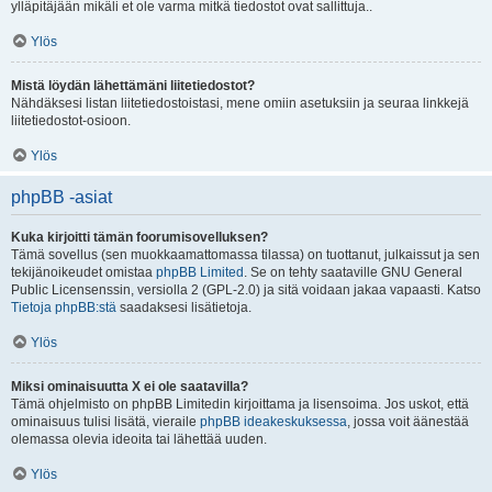
ylläpitäjään mikäli et ole varma mitkä tiedostot ovat sallittuja..
Ylös
Mistä löydän lähettämäni liitetiedostot?
Nähdäksesi listan liitetiedostoistasi, mene omiin asetuksiin ja seuraa linkkejä
liitetiedostot-osioon.
Ylös
phpBB -asiat
Kuka kirjoitti tämän foorumisovelluksen?
Tämä sovellus (sen muokkaamattomassa tilassa) on tuottanut, julkaissut ja sen
tekijänoikeudet omistaa
phpBB Limited
. Se on tehty saataville GNU General
Public Licensenssin, versiolla 2 (GPL-2.0) ja sitä voidaan jakaa vapaasti. Katso
Tietoja phpBB:stä
saadaksesi lisätietoja.
Ylös
Miksi ominaisuutta X ei ole saatavilla?
Tämä ohjelmisto on phpBB Limitedin kirjoittama ja lisensoima. Jos uskot, että
ominaisuus tulisi lisätä, vieraile
phpBB ideakeskuksessa
, jossa voit äänestää
olemassa olevia ideoita tai lähettää uuden.
Ylös