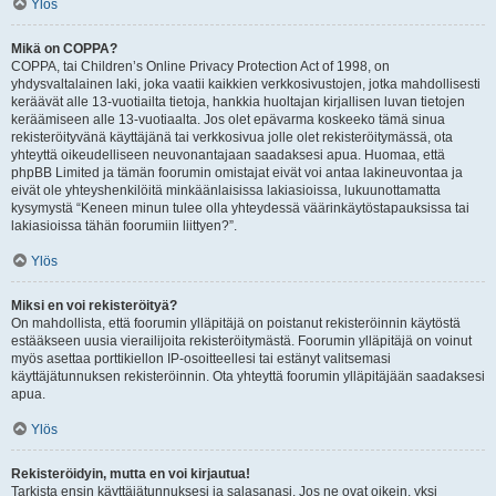
Ylös
Mikä on COPPA?
COPPA, tai Children’s Online Privacy Protection Act of 1998, on
yhdysvaltalainen laki, joka vaatii kaikkien verkkosivustojen, jotka mahdollisesti
keräävät alle 13-vuotiailta tietoja, hankkia huoltajan kirjallisen luvan tietojen
keräämiseen alle 13-vuotiaalta. Jos olet epävarma koskeeko tämä sinua
rekisteröityvänä käyttäjänä tai verkkosivua jolle olet rekisteröitymässä, ota
yhteyttä oikeudelliseen neuvonantajaan saadaksesi apua. Huomaa, että
phpBB Limited ja tämän foorumin omistajat eivät voi antaa lakineuvontaa ja
eivät ole yhteyshenkilöitä minkäänlaisissa lakiasioissa, lukuunottamatta
kysymystä “Keneen minun tulee olla yhteydessä väärinkäytöstapauksissa tai
lakiasioissa tähän foorumiin liittyen?”.
Ylös
Miksi en voi rekisteröityä?
On mahdollista, että foorumin ylläpitäjä on poistanut rekisteröinnin käytöstä
estääkseen uusia vierailijoita rekisteröitymästä. Foorumin ylläpitäjä on voinut
myös asettaa porttikiellon IP-osoitteellesi tai estänyt valitsemasi
käyttäjätunnuksen rekisteröinnin. Ota yhteyttä foorumin ylläpitäjään saadaksesi
apua.
Ylös
Rekisteröidyin, mutta en voi kirjautua!
Tarkista ensin käyttäjätunnuksesi ja salasanasi. Jos ne ovat oikein, yksi