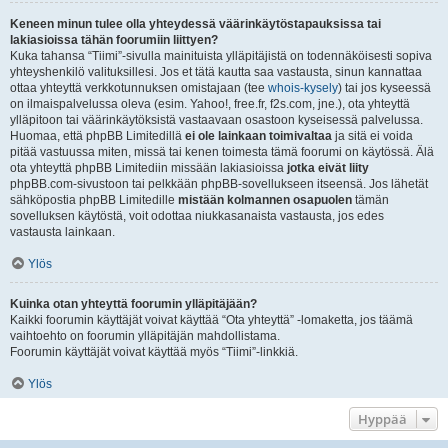
Keneen minun tulee olla yhteydessä väärinkäytöstapauksissa tai
lakiasioissa tähän foorumiin liittyen?
Kuka tahansa “Tiimi”-sivulla mainituista ylläpitäjistä on todennäköisesti sopiva
yhteyshenkilö valituksillesi. Jos et tätä kautta saa vastausta, sinun kannattaa
ottaa yhteyttä verkkotunnuksen omistajaan (tee
whois-kysely
) tai jos kyseessä
on ilmaispalvelussa oleva (esim. Yahoo!, free.fr, f2s.com, jne.), ota yhteyttä
ylläpitoon tai väärinkäytöksistä vastaavaan osastoon kyseisessä palvelussa.
Huomaa, että phpBB Limitedillä
ei ole lainkaan toimivaltaa
ja sitä ei voida
pitää vastuussa miten, missä tai kenen toimesta tämä foorumi on käytössä. Älä
ota yhteyttä phpBB Limitediin missään lakiasioissa
jotka eivät liity
phpBB.com-sivustoon tai pelkkään phpBB-sovellukseen itseensä. Jos lähetät
sähköpostia phpBB Limitedille
mistään kolmannen osapuolen
tämän
sovelluksen käytöstä, voit odottaa niukkasanaista vastausta, jos edes
vastausta lainkaan.
Ylös
Kuinka otan yhteyttä foorumin ylläpitäjään?
Kaikki foorumin käyttäjät voivat käyttää “Ota yhteyttä” -lomaketta, jos täämä
vaihtoehto on foorumin ylläpitäjän mahdollistama.
Foorumin käyttäjät voivat käyttää myös “Tiimi”-linkkiä.
Ylös
Hyppää