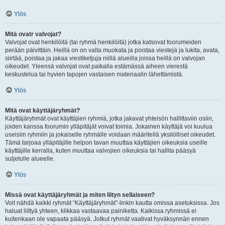
Ylös
Mitä ovatr valvojat?
Valvojat ovat henkilöitä (tai ryhmä henkilöitä) jotka katsovat foorumeiden
perään päivittäin. Heillä on on valta muokata ja poistaa viestejä ja lukita, avata,
siirtää, poistaa ja jakaa viestiketjuja niillä alueilla joissa heillä on valvojan
oikeudet. Yleensä valvojat ovat paikalla estämässä aiheen vierestä
keskustelua tai hyvien tapojen vastaisen materiaalin lähettämistä.
Ylös
Mitä ovat käyttäjäryhmät?
Käyttäjäryhmät ovat käyttäjien ryhmiä, jotka jakavat yhteisön hallittaviin osiin,
joiden kanssa foorumin ylläpitäjät voivat toimia. Jokainen käyttäjä voi kuulua
useisiin ryhmiin ja jokaiselle ryhmälle voidaan määritellä yksilölliset oikeudet.
Tämä tarjoaa ylläpitäjille helpon tavan muuttaa käyttäjien oikeuksia useille
käyttäjille kerralla, kuten muuttaa valvojien oikeuksia tai hallita pääsyä
suljetulle alueelle.
Ylös
Missä ovat käyttäjäryhmät ja miten liityn sellaiseen?
Voit nähdä kaikki ryhmät “Käyttäjäryhmät”-linkin kautta omissa asetuksissa. Jos
haluat liittyä yhteen, klikkaa vastaavaa painiketta. Kaikissa ryhmissä ei
kuitenkaan ole vapaata pääsyä. Jotkut ryhmät vaativat hyväksynnän ennen