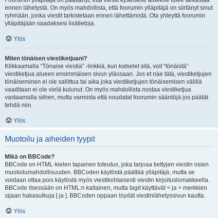
Foorumin ylläpitäjä on päättänyt, että viestit kyseiselle alueelle tulee tarkastaa
ennen lähetystä. On myös mahdollista, että foorumin ylläpitäjä on siirtänyt sinut
ryhmään, jonka viestit tarkistetaan ennen lähettämistä. Ota yhteyttä foorumin
ylläpitäjään saadaksesi lisätietoja.
Ylös
Miten tönäisen viestiketjuani?
Klikkaamalla “Tönaise viestiä” -linkkiä, kun katselet sitä, voit “tönäistä”
viestiketjua alueen ensimmäisen sivun yläosaan. Jos et näe tätä, viestiketjujen
tönäiseminen ei ole sallittua tai aika joka viestiketjujen tönäisemisen välillä
vaaditaan ei ole vielä kulunut. On myös mahdollista nostaa viestiketjua
vastaamalla siihen, mutta varmista että noudatat foorumin sääntöjä jos päätät
tehdä niin.
Ylös
Muotoilu ja aiheiden tyypit
Mikä on BBCode?
BBCode on HTML-kielen tapainen toteutus, joka tarjoaa tiettyjen viestin osien
muotoilumahdollisuuden. BBCoden käytöstä päättää ylläpitäjä, mutta se
voidaan ottaa pois käytöstä myös viestikohtaisesti viestin kirjoituslomakkeella.
BBCode itsessään on HTML:n kaltainen, mutta tagit käyttävät < ja > merkkien
sijaan hakasulkuja [ ja ]. BBCoden oppaan löydät viestinlähetyssivun kautta.
Ylös