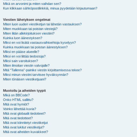
Mikä on arvonimi ja miten vaihdan sen?
Kun klikkaan sähköpostilinkkiä, minua pyydetään kirjautumaan?
Viestien lähetyksen ongelmat
Miten luon uuden viestiketjun tai lähetän vastauksen?
Miten muokkaan tai poistan viestejä?
Miten liitän allekirjoituksen viestiini?
Kuinka luon äänestyksen?
Miksi en voi lisätä vastausvaihtoehtoja kyselyyn?
Kuinka muokkaan tai poistan äänestyksen?
Miksi en pääse alueelle?
Miksi en voi liittää tiedostoja?
Miksi sain varoituksen?
Miten ilmoitan viestin valvojalle?
Mitä “Tallenna”-painike viestin kirjoittamisessa tekee?
Miksi minun viestini tarvitsee hyväksynnän?
Miten tönäisen viestiketjuani?
Muotoilu ja aiheiden tyypit
Mikä on BBCode?
Onko HTML sallittu?
Mitä ovat hymiöt?
Voinko lähettää kuvia?
Mitä ovat globaalit tiedotteet?
Mitä ovat tiedotteet?
Mitä ovat kiinnitetyt viestiketjut
Mitä ovat lukitut viestiketjut?
Mitä ovat aiheiden kuvakkeet?