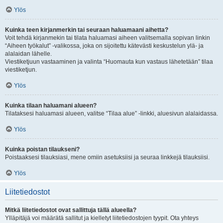
Ylös
Kuinka teen kirjanmerkin tai seuraan haluamaani aihetta?
Voit tehdä kirjanmekin tai tilata haluamasi aiheen valitsemalla sopivan linkin
“Aiheen työkalut” -valikossa, joka on sijoitettu kätevästi keskustelun ylä- ja
alalaidan lähelle.
Viestiketjuun vastaaminen ja valinta “Huomauta kun vastaus lähetetään” tilaa
viestiketjun.
Ylös
Kuinka tilaan haluamani alueen?
Tilataksesi haluamasi alueen, valitse “Tilaa alue” -linkki, aluesivun alalaidassa.
Ylös
Kuinka poistan tilaukseni?
Poistaaksesi tilauksiasi, mene omiin asetuksiisi ja seuraa linkkejä tilauksiisi.
Ylös
Liitetiedostot
Mitkä liitetiedostot ovat sallittuja tällä alueella?
Ylläpitäjä voi määrätä sallitut ja kielletyt liitetiedostojen tyypit. Ota yhteys