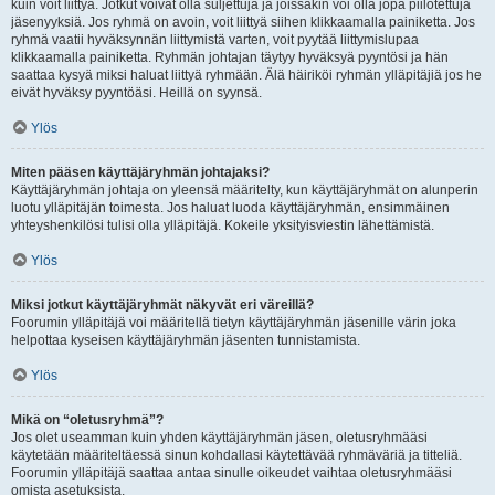
kuin voit liittyä. Jotkut voivat olla suljettuja ja joissakin voi olla jopa piilotettuja
jäsenyyksiä. Jos ryhmä on avoin, voit liittyä siihen klikkaamalla painiketta. Jos
ryhmä vaatii hyväksynnän liittymistä varten, voit pyytää liittymislupaa
klikkaamalla painiketta. Ryhmän johtajan täytyy hyväksyä pyyntösi ja hän
saattaa kysyä miksi haluat liittyä ryhmään. Älä häiriköi ryhmän ylläpitäjiä jos he
eivät hyväksy pyyntöäsi. Heillä on syynsä.
Ylös
Miten pääsen käyttäjäryhmän johtajaksi?
Käyttäjäryhmän johtaja on yleensä määritelty, kun käyttäjäryhmät on alunperin
luotu ylläpitäjän toimesta. Jos haluat luoda käyttäjäryhmän, ensimmäinen
yhteyshenkilösi tulisi olla ylläpitäjä. Kokeile yksityisviestin lähettämistä.
Ylös
Miksi jotkut käyttäjäryhmät näkyvät eri väreillä?
Foorumin ylläpitäjä voi määritellä tietyn käyttäjäryhmän jäsenille värin joka
helpottaa kyseisen käyttäjäryhmän jäsenten tunnistamista.
Ylös
Mikä on “oletusryhmä”?
Jos olet useamman kuin yhden käyttäjäryhmän jäsen, oletusryhmääsi
käytetään määriteltäessä sinun kohdallasi käytettävää ryhmäväriä ja titteliä.
Foorumin ylläpitäjä saattaa antaa sinulle oikeudet vaihtaa oletusryhmääsi
omista asetuksista.