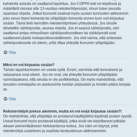
kahdesta asiasta on saattanut tapahtua. Jos COPPA-tuki on käytössä ja
määrittelit olevasi alle 13-vuotias rekisteröityessäsi, sinun tulee seurata
saamiasi ohjeita. Jotkut foorumit vaativat myös uusien tunnusten aktivoinnin
joko sinun itsesi toimesta tai ylläpitäjän toimesta ennen kuin voit kirjautua
sisään. Tämä tieto kerrottiin rekisteröitymisen yhteydessä. Jos sinulle
lähetettiin sähköpostia, seuraa ohjeita. Jos et saanut sähköpostia, olet
saattanut antaa virheellisen sähköpostiosoitteen tai sähköpostit ovat
saattaneet jäädä roskapostisuodattimeen. Jos olet varma, että antamasi
sähköpostiosoite oli oikein, yritä ottaa yhteyttä foorumin ylläpitäjään.
Ylös
Miksi en voi kirjautua sisään?
Tämän tapahtumiseen on useita syitä. Ensin, varmista että tunnuksesi ja
salasanasi ovat oikein. Jos ne ovat, ota yhteyttä foorumin ylläpitäjään
varmistaaksesi, että sinulla ei ole porttikieltoja. On myös mahdollista, että
sivuston omistajalla on asetusvirhe heidän päässään ja heidän pitäisi korjata
se.
Ylös
Rekisteröidyin joskus aiemmin, mutta en voi enää kirjautua sisään?!
On mahdollista, että ylläpitäjä on poistanut käyttäjätilisi käytöstä jostain syystä.
Useat foorumit myös poistavat käyttäjiä, jotka eivät ole kirjoittaneet pitkään
aikaan pienentääkseen tietokantansa kokoa. Jos näin on käynyt, yritä
rekisteröityä uudelleen ja osallistu keskusteluun aktiivisemmin.