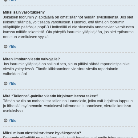
Ylös
Miksi sain varoituksen?
Jokaisen foorumin ylläpitäjällä on omat säännöt heidän sivustollensa. Jos olet
rikkonut sääntöä, voit saada varoituksen. Huomioi, että tämä on foorumin
ylläpitäjän päätös ja phpBB Limitedillä ei ole sivustolla annettavien varoitusten
kanssa mitään tekemistä. Ota yhteyttä foorumin ylläpitäjään, jos olet epävarma
annetun varoituksen syystä.
Ylös
Miten ilmoitan viestin valvojalle?
Jos foorumin ylläpitäjä on sallinut sen, sinun pitäisi nähdä raportointipainike
viestin yhteydessä. Tämän klikkaaminen vie sinut viestin raportoinnin
vaiheiden läpi.
Ylös
Mitä “Tallenna”-painike viestin kirjoittamisessa tekee?
Tämän avulla on mahdollista tallentaa luonnoksia, jotka voit kirjoittaa loppuun
ja lähettää myöhemmin. Avataksesi tallennetun luonnoksen, vieraile komissa
asetuksissa.
Ylös
Miksi minun viestini tarvitsee hyväksynnän?