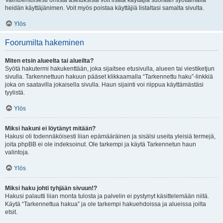
Vaihtoehtoisesti omista asetuksista voit lisätä käyttäjiä suoraan syöttämällä
heidän käyttäjänimen. Voit myös poistaa käyttäjiä listaltasi samalta sivulta.
Ylös
Foorumilta hakeminen
Miten etsin alueelta tai alueilta?
Syötä hakutermi hakukenttään, joka sijaitsee etusivulla, alueen tai viestiketjun
sivulla. Tarkennettuun hakuun pääset klikkaamalla “Tarkennettu haku”-linkkiä
joka on saatavilla jokaisella sivulla. Haun sijainti voi riippua käyttämästäsi
tyylistä.
Ylös
Miksi hakuni ei löytänyt mitään?
Hakusi oli todennäköisesti liian epämääräinen ja sisälsi useita yleisiä termejä,
joita phpBB ei ole indeksoinut. Ole tarkempi ja käytä Tarkennetun haun
valintoja.
Ylös
Miksi haku johti tyhjään sivuun!?
Hakusi palautti liian monta tulosta ja palvelin ei pystynyt käsittelemään niitä.
Käytä “Tarkennettua hakua” ja ole tarkempi hakuehdoissa ja alueissa joilta
etsit.