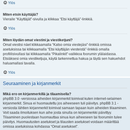
Ylös
Miten etsin käyttäjiä?
Vieraile “Käyttäjät”-sivulla ja klikkaa “Etsi käyttäjä”-linkkiä.
Ylös
Miten löydän omat viestini ja viestiketjuni?
Omat viestisi näet klikkaamalla “Katso omia viestejäsi”-linkkiä omissa
asetuksissa tai klikkaamalla “Etsi käyttäjän viesteistä”-linkkiä omalla
profiilisivullasi tai klikkaamalla “Pikalinkit”-valikkoa foorumin ylälaidassa.
Etsiäksesi omia viestiketjuja, käytä tarkennettua hakua ja täytä sen hakuehdot
haluamallasi tavalla.
Ylös
Seuraaminen ja kirjanmerkit
Mikä ero on kirjanmerkillä ja tilaamisella?
phpBB 3.0 -versiossa aiheiden kirjanmerkit toimivat kuten internet-selaimen
kirjanmerkit. Sinua ei huomautettu jos aiheeseen tuli päivitys. phpBB 3.1 -
versiosta lähtien kirjanmerkit toimivat samaan tapaan kuin aiheiden tilaaminen.
Voit saada ilmoituksen kun aihe josta sinulla on kirjanmerkki päivittyy.
Tilaaminen puolestaan huomauttaa sinua kun aiheeseen tai foorumiin tulee
päivitys. Huomautusten asetukset ja tilausten asetukset voidaan määrittää
omissa asetuksissa kohdassa “Omat asetukset”.