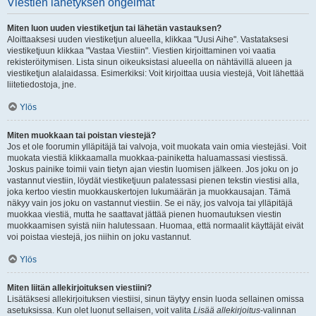
Viestien lähetyksen ongelmat
Miten luon uuden viestiketjun tai lähetän vastauksen?
Aloittaaksesi uuden viestiketjun alueella, klikkaa "Uusi Aihe". Vastataksesi
viestiketjuun klikkaa "Vastaa Viestiin". Viestien kirjoittaminen voi vaatia
rekisteröitymisen. Lista sinun oikeuksistasi alueella on nähtävillä alueen ja
viestiketjun alalaidassa. Esimerkiksi: Voit kirjoittaa uusia viestejä, Voit lähettää
liitetiedostoja, jne.
Ylös
Miten muokkaan tai poistan viestejä?
Jos et ole foorumin ylläpitäjä tai valvoja, voit muokata vain omia viestejäsi. Voit
muokata viestiä klikkaamalla muokkaa-painiketta haluamassasi viestissä.
Joskus painike toimii vain tietyn ajan viestin luomisen jälkeen. Jos joku on jo
vastannut viestiin, löydät viestiketjuun palatessasi pienen tekstin viestisi alla,
joka kertoo viestin muokkauskertojen lukumäärän ja muokkausajan. Tämä
näkyy vain jos joku on vastannut viestiin. Se ei näy, jos valvoja tai ylläpitäjä
muokkaa viestiä, mutta he saattavat jättää pienen huomautuksen viestin
muokkaamisen syistä niin halutessaan. Huomaa, että normaalit käyttäjät eivät
voi poistaa viestejä, jos niihin on joku vastannut.
Ylös
Miten liitän allekirjoituksen viestiini?
Lisätäksesi allekirjoituksen viestiisi, sinun täytyy ensin luoda sellainen omissa
asetuksissa. Kun olet luonut sellaisen, voit valita
Lisää allekirjoitus
-valinnan