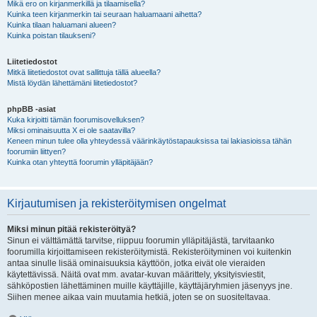
Mikä ero on kirjanmerkillä ja tilaamisella?
Kuinka teen kirjanmerkin tai seuraan haluamaani aihetta?
Kuinka tilaan haluamani alueen?
Kuinka poistan tilaukseni?
Liitetiedostot
Mitkä liitetiedostot ovat sallittuja tällä alueella?
Mistä löydän lähettämäni liitetiedostot?
phpBB -asiat
Kuka kirjoitti tämän foorumisovelluksen?
Miksi ominaisuutta X ei ole saatavilla?
Keneen minun tulee olla yhteydessä väärinkäytöstapauksissa tai lakiasioissa tähän
foorumiin liittyen?
Kuinka otan yhteyttä foorumin ylläpitäjään?
Kirjautumisen ja rekisteröitymisen ongelmat
Miksi minun pitää rekisteröityä?
Sinun ei välttämättä tarvitse, riippuu foorumin ylläpitäjästä, tarvitaanko
foorumilla kirjoittamiseen rekisteröitymistä. Rekisteröityminen voi kuitenkin
antaa sinulle lisää ominaisuuksia käyttöön, jotka eivät ole vieraiden
käytettävissä. Näitä ovat mm. avatar-kuvan määrittely, yksityisviestit,
sähköpostien lähettäminen muille käyttäjille, käyttäjäryhmien jäsenyys jne.
Siihen menee aikaa vain muutamia hetkiä, joten se on suositeltavaa.