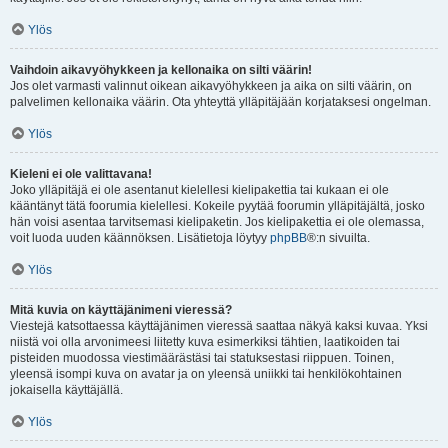
Ylös
Vaihdoin aikavyöhykkeen ja kellonaika on silti väärin!
Jos olet varmasti valinnut oikean aikavyöhykkeen ja aika on silti väärin, on
palvelimen kellonaika väärin. Ota yhteyttä ylläpitäjään korjataksesi ongelman.
Ylös
Kieleni ei ole valittavana!
Joko ylläpitäjä ei ole asentanut kielellesi kielipakettia tai kukaan ei ole
kääntänyt tätä foorumia kielellesi. Kokeile pyytää foorumin ylläpitäjältä, josko
hän voisi asentaa tarvitsemasi kielipaketin. Jos kielipakettia ei ole olemassa,
voit luoda uuden käännöksen. Lisätietoja löytyy
phpBB
®:n sivuilta.
Ylös
Mitä kuvia on käyttäjänimeni vieressä?
Viestejä katsottaessa käyttäjänimen vieressä saattaa näkyä kaksi kuvaa. Yksi
niistä voi olla arvonimeesi liitetty kuva esimerkiksi tähtien, laatikoiden tai
pisteiden muodossa viestimäärästäsi tai statuksestasi riippuen. Toinen,
yleensä isompi kuva on avatar ja on yleensä uniikki tai henkilökohtainen
jokaisella käyttäjällä.
Ylös