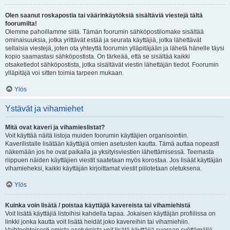
Olen saanut roskapostia tai väärinkäytöksiä sisältäviä viestejä tältä
foorumilta!
Olemme pahoillamme siitä. Tämän foorumin sähköpostilomake sisältää
ominaisuuksia, jotka yrittävät estää ja seurata käyttäjiä, jotka lähettävät
sellaisia viestejä, joten ota yhteyttä foorumin ylläpitäjään ja lähetä hänelle täysi
kopio saamastasi sähköpostista. On tärkeää, että se sisältää kaikki
otsaketiedot sähköpostista, jotka sisältävät viestin lähettäjän tiedot. Foorumin
ylläpitäjä voi sitten toimia tarpeen mukaan.
Ylös
Ystävät ja vihamiehet
Mitä ovat kaveri ja vihamieslistat?
Voit käyttää näitä listoja muiden foorumin käyttäjien organisointiin.
Kaverilistalle lisätään käyttäjiä omien asetusten kautta. Tämä auttaa nopeasti
näkemään jos he ovat paikalla ja yksityisviestien lähettämisessä. Teemasta
riippuen näiden käyttäjien viestit saatetaan myös korostaa. Jos lisäät käyttäjän
vihamieheksi, kaikki käyttäjän kirjoittamat viestit piilotetaan oletuksena.
Ylös
Kuinka voin lisätä / poistaa käyttäjiä kavereista tai vihamiehistä
Voit lisätä käyttäjiä listoihisi kahdella tapaa. Jokaisen käyttäjän profiilissa on
linkki jonka kautta voit lisätä heidät joko kavereihin tai vihamiehiin.