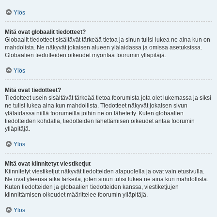
Ylös
Mitä ovat globaalit tiedotteet?
Globaalit tiedotteet sisältävät tärkeää tietoa ja sinun tulisi lukea ne aina kun on
mahdolista. Ne näkyvät jokaisen alueen ylälaidassa ja omissa asetuksissa.
Globaalien tiedotteiden oikeudet myöntää foorumin ylläpitäjä.
Ylös
Mitä ovat tiedotteet?
Tiedotteet usein sisältävät tärkeää tietoa foorumista jota olet lukemassa ja siksi
ne tulisi lukea aina kun mahdollista. Tiedotteet näkyvät jokaisen sivun
ylälaidassa niillä foorumeilla joihin ne on lähetetty. Kuten globaalien
tiedotteiden kohdalla, tiedotteiden lähettämisen oikeudet antaa foorumin
ylläpitäjä.
Ylös
Mitä ovat kiinnitetyt viestiketjut
Kiinnitetyt viestiketjut näkyvät tiedotteiden alapuolella ja ovat vain etusivulla.
Ne ovat yleensä aika tärkeitä, joten sinun tulisi lukea ne aina kun mahdollista.
Kuten tiedotteiden ja globaalien tiedotteiden kanssa, viestiketjujen
kiinnittämisen oikeudet määrittelee foorumin ylläpitäjä.
Ylös