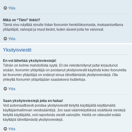
Ylös
Mikä on “Tiimi” linkki?
Tämä sivu näyttää sinulle listan foorumin henkilökunnasta, mukaanluettuna
ylläpitäjät, valvojat ja muut tiedot, kuten alueet joita he valvovat.
Ylös
Yksityisviestit
En voi lähettää yksityisviestejä!
Tähän on kolme mahdollista syytä. Et ole rekisteröitynyt ja/tai kirjautunut
sisään, foorumin ylläpitäjä on poistanut yksityisviestit käytöstä koko foorumilta
tai foorumin ylläpitäjä on estänyt sinua lähettämästä yksityisviestejä. Ota
yhteyttä foorumin ylläpitäjään saadaksesi lisätietoja.
Ylös
Saan yksityisviestejä joita en halua!
Voit automaattisesti poistaa yksityisviestit tietyltä käyttäjältä käyttämällä
käyttäjänhallinnan viestisääntöjä. Jos saat väärinkäytöksiä sisältäviä viestejä
tietyltä käyttäjältä, voit raportoida viestit valvojille. Heillä on oikeudet estää
käyttäjiä lähettämästä yksityisviestejä.
Ylös