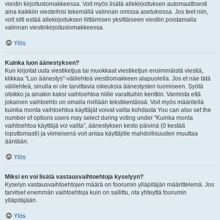
viestin kirjoituslomakkeessa. Voit myös lisätä allekirjoituksen automaattisesti
aina kaikkiin viesteihisi tekemällä valinnan omissa asetuksissa. Jos teet niin,
voit silti estää allekirjoituksen liittämisen yksittäiseen viestiin poistamalla
valinnan viestinkirjoituslomakkeessa.
Ylös
Kuinka luon äänestyksen?
Kun kirjoitat uuta viestiketjua tai muokkaat viestiketjun ensimmäistä viestiä,
klikkaa "Luo äänestys"-välilehteä viestilomakkeen alapuolella. Jos et näe tätä
välilehteä, sinulla ei ole tarvittavia oikeuksia äänestysten luomiseen. Syötä
otsikko ja ainakin kaksi vaihtoehtoa niille varattuihin kenttiin. Varmista että
jokainen vaihtoehto on omalla rivillään tekstikentässä. Voit myös määritellä
kuinka monta vaihtoehtoa käyttäjät voivat valita kohdasta You can also set the
number of options users may select during voting under “Kuinka monta
vaihtoehtoa käyttäjä voi valita”, äänestyksen kesto päivinä (0 kestää
loputtomasti) ja viimeisenä voit antaa käyttäjille mahdollisuuden muuttaa
ääntään.
Ylös
Miksi en voi lisätä vastausvaihtoehtoja kyselyyn?
Kyselyn vastausvaihtoehtojen määrä on foorumin ylläpitäjän määrittelemä. Jos
tarvitset enemmän vaihtoehtoja kuin on sallittu, ota yhteyttä foorumin
ylläpitäjään.
Ylös