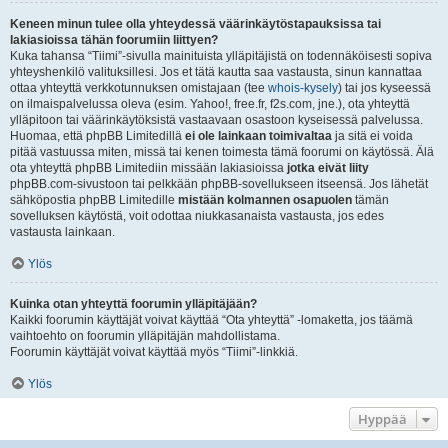
Keneen minun tulee olla yhteydessä väärinkäytöstapauksissa tai
lakiasioissa tähän foorumiin liittyen?
Kuka tahansa “Tiimi”-sivulla mainituista ylläpitäjistä on todennäköisesti sopiva
yhteyshenkilö valituksillesi. Jos et tätä kautta saa vastausta, sinun kannattaa
ottaa yhteyttä verkkotunnuksen omistajaan (tee
whois-kysely
) tai jos kyseessä
on ilmaispalvelussa oleva (esim. Yahoo!, free.fr, f2s.com, jne.), ota yhteyttä
ylläpitoon tai väärinkäytöksistä vastaavaan osastoon kyseisessä palvelussa.
Huomaa, että phpBB Limitedillä
ei ole lainkaan toimivaltaa
ja sitä ei voida
pitää vastuussa miten, missä tai kenen toimesta tämä foorumi on käytössä. Älä
ota yhteyttä phpBB Limitediin missään lakiasioissa
jotka eivät liity
phpBB.com-sivustoon tai pelkkään phpBB-sovellukseen itseensä. Jos lähetät
sähköpostia phpBB Limitedille
mistään kolmannen osapuolen
tämän
sovelluksen käytöstä, voit odottaa niukkasanaista vastausta, jos edes
vastausta lainkaan.
Ylös
Kuinka otan yhteyttä foorumin ylläpitäjään?
Kaikki foorumin käyttäjät voivat käyttää “Ota yhteyttä” -lomaketta, jos täämä
vaihtoehto on foorumin ylläpitäjän mahdollistama.
Foorumin käyttäjät voivat käyttää myös “Tiimi”-linkkiä.
Ylös
Hyppää