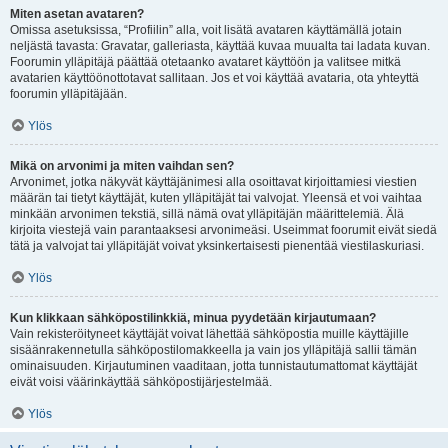
Miten asetan avataren?
Omissa asetuksissa, “Profiilin” alla, voit lisätä avataren käyttämällä jotain
neljästä tavasta: Gravatar, galleriasta, käyttää kuvaa muualta tai ladata kuvan.
Foorumin ylläpitäjä päättää otetaanko avataret käyttöön ja valitsee mitkä
avatarien käyttöönottotavat sallitaan. Jos et voi käyttää avataria, ota yhteyttä
foorumin ylläpitäjään.
Ylös
Mikä on arvonimi ja miten vaihdan sen?
Arvonimet, jotka näkyvät käyttäjänimesi alla osoittavat kirjoittamiesi viestien
määrän tai tietyt käyttäjät, kuten ylläpitäjät tai valvojat. Yleensä et voi vaihtaa
minkään arvonimen tekstiä, sillä nämä ovat ylläpitäjän määrittelemiä. Älä
kirjoita viestejä vain parantaaksesi arvonimeäsi. Useimmat foorumit eivät siedä
tätä ja valvojat tai ylläpitäjät voivat yksinkertaisesti pienentää viestilaskuriasi.
Ylös
Kun klikkaan sähköpostilinkkiä, minua pyydetään kirjautumaan?
Vain rekisteröityneet käyttäjät voivat lähettää sähköpostia muille käyttäjille
sisäänrakennetulla sähköpostilomakkeella ja vain jos ylläpitäjä sallii tämän
ominaisuuden. Kirjautuminen vaaditaan, jotta tunnistautumattomat käyttäjät
eivät voisi väärinkäyttää sähköpostijärjestelmää.
Ylös