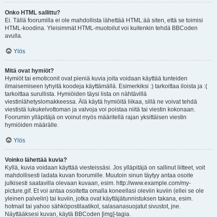
Onko HTML sallittu?
Ei. Tällä foorumilla ei ole mahdollista lähettää HTML:ää siten, että se toimisi
HTML-koodina. Yleisimmät HTML-muotoilut voi kuitenkin tehdä BBCoden
avulla.
Ylös
Mitä ovat hymiöt?
Hymiöt tai emoticonit ovat pieniä kuvia joita voidaan käyttää tunteiden
ilmaisemiseen lyhyitä koodeja käyttämällä. Esimerkiksi :) tarkoittaa iloista ja :(
tarkoittaa surullista. Hymiöiden täysi lista on nähtävillä
viestinlähetyslomakkeessa. Älä käytä hymiöitä liikaa, sillä ne voivat tehdä
viestistä lukukelvottoman ja valvoja voi poistaa niitä tai viestin kokonaan.
Foorumin ylläpitäjä on voinut myös määritellä rajan yksittäisen viestin
hymiöiden määrälle.
Ylös
Voinko lähettää kuvia?
Kyllä, kuvia voidaan käyttää viesteissäsi. Jos ylläpitäjä on sallinut liitteet, voit
mahdollisesti ladata kuvan foorumille. Muutoin sinun täytyy antaa osoite
julkisesti saatavilla olevaan kuvaan, esim. http://www.example.com/my-
picture.gif. Et voi antaa osoitetta omalla koneellasi oleviin kuviin (ellei se ole
yleinen palvelin) tai kuviin, jotka ovat käyttäjätunnistuksen takana, esim.
hotmail tai yahoo sähköpostilaatikot, salasanasuojatut sivustot, jne.
Näyttääksesi kuvan, käytä BBCoden [img]-tagia.