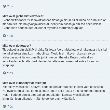
Ylös
Mitä ovat globaalit tiedotteet?
Globaalit tiedotteet sisältävät tärkeää tietoa ja sinun tulisi lukea ne aina kun on
mahdolista. Ne näkyvät jokaisen alueen ylälaidassa ja omissa asetuksissa.
Globaalien tiedotteiden oikeudet myöntää foorumin ylläpitäjä.
Ylös
Mitä ovat tiedotteet?
Tiedotteet usein sisältävät tärkeää tietoa foorumista jota olet lukemassa ja siksi
ne tulisi lukea aina kun mahdollista. Tiedotteet näkyvät jokaisen sivun
ylälaidassa niillä foorumeilla joihin ne on lähetetty. Kuten globaalien
tiedotteiden kohdalla, tiedotteiden lähettämisen oikeudet antaa foorumin
ylläpitäjä.
Ylös
Mitä ovat kiinnitetyt viestiketjut
Kiinnitetyt viestiketjut näkyvät tiedotteiden alapuolella ja ovat vain etusivulla.
Ne ovat yleensä aika tärkeitä, joten sinun tulisi lukea ne aina kun mahdollista.
Kuten tiedotteiden ja globaalien tiedotteiden kanssa, viestiketjujen
kiinnittämisen oikeudet määrittelee foorumin ylläpitäjä.
Ylös