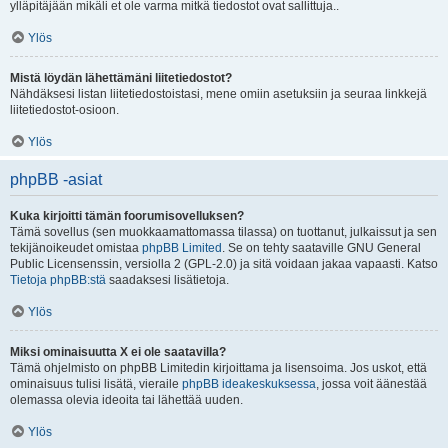
ylläpitäjään mikäli et ole varma mitkä tiedostot ovat sallittuja..
Ylös
Mistä löydän lähettämäni liitetiedostot?
Nähdäksesi listan liitetiedostoistasi, mene omiin asetuksiin ja seuraa linkkejä
liitetiedostot-osioon.
Ylös
phpBB -asiat
Kuka kirjoitti tämän foorumisovelluksen?
Tämä sovellus (sen muokkaamattomassa tilassa) on tuottanut, julkaissut ja sen
tekijänoikeudet omistaa
phpBB Limited
. Se on tehty saataville GNU General
Public Licensenssin, versiolla 2 (GPL-2.0) ja sitä voidaan jakaa vapaasti. Katso
Tietoja phpBB:stä
saadaksesi lisätietoja.
Ylös
Miksi ominaisuutta X ei ole saatavilla?
Tämä ohjelmisto on phpBB Limitedin kirjoittama ja lisensoima. Jos uskot, että
ominaisuus tulisi lisätä, vieraile
phpBB ideakeskuksessa
, jossa voit äänestää
olemassa olevia ideoita tai lähettää uuden.
Ylös