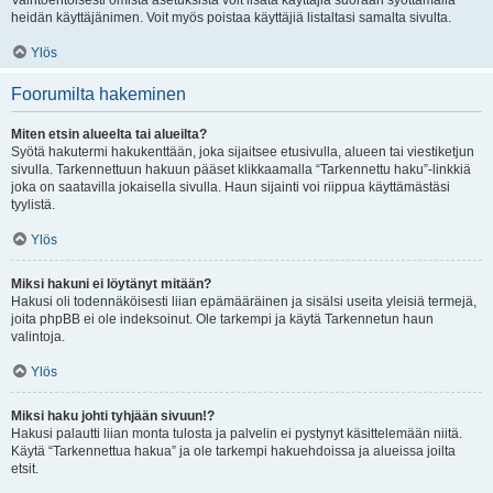
Vaihtoehtoisesti omista asetuksista voit lisätä käyttäjiä suoraan syöttämällä
heidän käyttäjänimen. Voit myös poistaa käyttäjiä listaltasi samalta sivulta.
Ylös
Foorumilta hakeminen
Miten etsin alueelta tai alueilta?
Syötä hakutermi hakukenttään, joka sijaitsee etusivulla, alueen tai viestiketjun
sivulla. Tarkennettuun hakuun pääset klikkaamalla “Tarkennettu haku”-linkkiä
joka on saatavilla jokaisella sivulla. Haun sijainti voi riippua käyttämästäsi
tyylistä.
Ylös
Miksi hakuni ei löytänyt mitään?
Hakusi oli todennäköisesti liian epämääräinen ja sisälsi useita yleisiä termejä,
joita phpBB ei ole indeksoinut. Ole tarkempi ja käytä Tarkennetun haun
valintoja.
Ylös
Miksi haku johti tyhjään sivuun!?
Hakusi palautti liian monta tulosta ja palvelin ei pystynyt käsittelemään niitä.
Käytä “Tarkennettua hakua” ja ole tarkempi hakuehdoissa ja alueissa joilta
etsit.