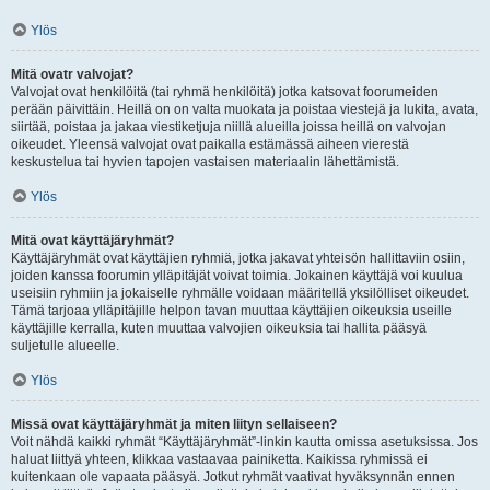
Ylös
Mitä ovatr valvojat?
Valvojat ovat henkilöitä (tai ryhmä henkilöitä) jotka katsovat foorumeiden
perään päivittäin. Heillä on on valta muokata ja poistaa viestejä ja lukita, avata,
siirtää, poistaa ja jakaa viestiketjuja niillä alueilla joissa heillä on valvojan
oikeudet. Yleensä valvojat ovat paikalla estämässä aiheen vierestä
keskustelua tai hyvien tapojen vastaisen materiaalin lähettämistä.
Ylös
Mitä ovat käyttäjäryhmät?
Käyttäjäryhmät ovat käyttäjien ryhmiä, jotka jakavat yhteisön hallittaviin osiin,
joiden kanssa foorumin ylläpitäjät voivat toimia. Jokainen käyttäjä voi kuulua
useisiin ryhmiin ja jokaiselle ryhmälle voidaan määritellä yksilölliset oikeudet.
Tämä tarjoaa ylläpitäjille helpon tavan muuttaa käyttäjien oikeuksia useille
käyttäjille kerralla, kuten muuttaa valvojien oikeuksia tai hallita pääsyä
suljetulle alueelle.
Ylös
Missä ovat käyttäjäryhmät ja miten liityn sellaiseen?
Voit nähdä kaikki ryhmät “Käyttäjäryhmät”-linkin kautta omissa asetuksissa. Jos
haluat liittyä yhteen, klikkaa vastaavaa painiketta. Kaikissa ryhmissä ei
kuitenkaan ole vapaata pääsyä. Jotkut ryhmät vaativat hyväksynnän ennen