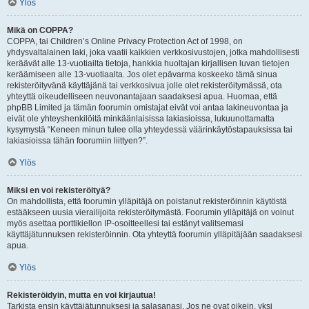
Ylös
Mikä on COPPA?
COPPA, tai Children’s Online Privacy Protection Act of 1998, on
yhdysvaltalainen laki, joka vaatii kaikkien verkkosivustojen, jotka mahdollisesti
keräävät alle 13-vuotiailta tietoja, hankkia huoltajan kirjallisen luvan tietojen
keräämiseen alle 13-vuotiaalta. Jos olet epävarma koskeeko tämä sinua
rekisteröityvänä käyttäjänä tai verkkosivua jolle olet rekisteröitymässä, ota
yhteyttä oikeudelliseen neuvonantajaan saadaksesi apua. Huomaa, että
phpBB Limited ja tämän foorumin omistajat eivät voi antaa lakineuvontaa ja
eivät ole yhteyshenkilöitä minkäänlaisissa lakiasioissa, lukuunottamatta
kysymystä “Keneen minun tulee olla yhteydessä väärinkäytöstapauksissa tai
lakiasioissa tähän foorumiin liittyen?”.
Ylös
Miksi en voi rekisteröityä?
On mahdollista, että foorumin ylläpitäjä on poistanut rekisteröinnin käytöstä
estääkseen uusia vierailijoita rekisteröitymästä. Foorumin ylläpitäjä on voinut
myös asettaa porttikiellon IP-osoitteellesi tai estänyt valitsemasi
käyttäjätunnuksen rekisteröinnin. Ota yhteyttä foorumin ylläpitäjään saadaksesi
apua.
Ylös
Rekisteröidyin, mutta en voi kirjautua!
Tarkista ensin käyttäjätunnuksesi ja salasanasi. Jos ne ovat oikein, yksi