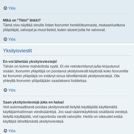
Ylös
Mikä on “Tiimi” linkki?
Tämä sivu näyttää sinulle listan foorumin henkilökunnasta, mukaanluettuna
ylläpitäjät, valvojat ja muut tiedot, kuten alueet joita he valvovat.
Ylös
Yksityisviestit
En voi lähettää yksityisviestejä!
Tähän on kolme mahdollista syytä. Et ole rekisteröitynyt ja/tai kirjautunut
sisään, foorumin ylläpitäjä on poistanut yksityisviestit käytöstä koko foorumilta
tai foorumin ylläpitäjä on estänyt sinua lähettämästä yksityisviestejä. Ota
yhteyttä foorumin ylläpitäjään saadaksesi lisätietoja.
Ylös
Saan yksityisviestejä joita en halua!
Voit automaattisesti poistaa yksityisviestit tietyltä käyttäjältä käyttämällä
käyttäjänhallinnan viestisääntöjä. Jos saat väärinkäytöksiä sisältäviä viestejä
tietyltä käyttäjältä, voit raportoida viestit valvojille. Heillä on oikeudet estää
käyttäjiä lähettämästä yksityisviestejä.
Ylös