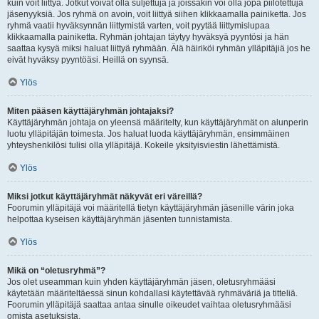
kuin voit liittyä. Jotkut voivat olla suljettuja ja joissakin voi olla jopa piilotettuja
jäsenyyksiä. Jos ryhmä on avoin, voit liittyä siihen klikkaamalla painiketta. Jos
ryhmä vaatii hyväksynnän liittymistä varten, voit pyytää liittymislupaa
klikkaamalla painiketta. Ryhmän johtajan täytyy hyväksyä pyyntösi ja hän
saattaa kysyä miksi haluat liittyä ryhmään. Älä häiriköi ryhmän ylläpitäjiä jos he
eivät hyväksy pyyntöäsi. Heillä on syynsä.
Ylös
Miten pääsen käyttäjäryhmän johtajaksi?
Käyttäjäryhmän johtaja on yleensä määritelty, kun käyttäjäryhmät on alunperin
luotu ylläpitäjän toimesta. Jos haluat luoda käyttäjäryhmän, ensimmäinen
yhteyshenkilösi tulisi olla ylläpitäjä. Kokeile yksityisviestin lähettämistä.
Ylös
Miksi jotkut käyttäjäryhmät näkyvät eri väreillä?
Foorumin ylläpitäjä voi määritellä tietyn käyttäjäryhmän jäsenille värin joka
helpottaa kyseisen käyttäjäryhmän jäsenten tunnistamista.
Ylös
Mikä on “oletusryhmä”?
Jos olet useamman kuin yhden käyttäjäryhmän jäsen, oletusryhmääsi
käytetään määriteltäessä sinun kohdallasi käytettävää ryhmäväriä ja titteliä.
Foorumin ylläpitäjä saattaa antaa sinulle oikeudet vaihtaa oletusryhmääsi
omista asetuksista.