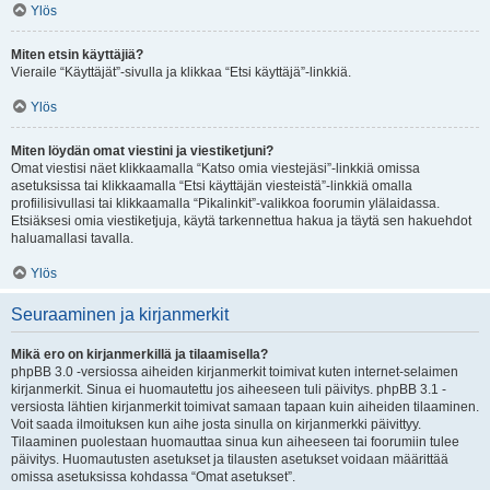
Ylös
Miten etsin käyttäjiä?
Vieraile “Käyttäjät”-sivulla ja klikkaa “Etsi käyttäjä”-linkkiä.
Ylös
Miten löydän omat viestini ja viestiketjuni?
Omat viestisi näet klikkaamalla “Katso omia viestejäsi”-linkkiä omissa
asetuksissa tai klikkaamalla “Etsi käyttäjän viesteistä”-linkkiä omalla
profiilisivullasi tai klikkaamalla “Pikalinkit”-valikkoa foorumin ylälaidassa.
Etsiäksesi omia viestiketjuja, käytä tarkennettua hakua ja täytä sen hakuehdot
haluamallasi tavalla.
Ylös
Seuraaminen ja kirjanmerkit
Mikä ero on kirjanmerkillä ja tilaamisella?
phpBB 3.0 -versiossa aiheiden kirjanmerkit toimivat kuten internet-selaimen
kirjanmerkit. Sinua ei huomautettu jos aiheeseen tuli päivitys. phpBB 3.1 -
versiosta lähtien kirjanmerkit toimivat samaan tapaan kuin aiheiden tilaaminen.
Voit saada ilmoituksen kun aihe josta sinulla on kirjanmerkki päivittyy.
Tilaaminen puolestaan huomauttaa sinua kun aiheeseen tai foorumiin tulee
päivitys. Huomautusten asetukset ja tilausten asetukset voidaan määrittää
omissa asetuksissa kohdassa “Omat asetukset”.