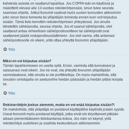
kahdesta asiasta on saattanut tapahtua. Jos COPPA-tuki on käytössä ja
määrittelit olevasi alle 13-vuotias rekisteröityessäsi, sinun tulee seurata
saamiasi ohjeita. Jotkut foorumit vaativat myös uusien tunnusten aktivoinnin
joko sinun itsesi toimesta tai ylläpitäjän toimesta ennen kuin voit kirjautua
sisään. Tämä tieto kerrottiin rekisteröitymisen yhteydessä. Jos sinulle
lähetettiin sähköpostia, seuraa ohjeita. Jos et saanut sähköpostia, olet
saattanut antaa virheellisen sähköpostiosoitteen tai sähköpostit ovat
saattaneet jäädä roskapostisuodattimeen. Jos olet varma, että antamasi
sähköpostiosoite oli oikein, yritä ottaa yhteyttä foorumin ylläpitäjään.
Ylös
Miksi en voi kirjautua sisään?
Tämän tapahtumiseen on useita syitä. Ensin, varmista että tunnuksesi ja
salasanasi ovat oikein. Jos ne ovat, ota yhteyttä foorumin ylläpitäjään
varmistaaksesi, että sinulla ei ole porttikieltoja. On myös mahdollista, että
sivuston omistajalla on asetusvirhe heidän päässään ja heidän pitäisi korjata
se.
Ylös
Rekisteröidyin joskus aiemmin, mutta en voi enää kirjautua sisään?!
On mahdollista, että ylläpitäjä on poistanut käyttäjätilisi käytöstä jostain syystä.
Useat foorumit myös poistavat käyttäjiä, jotka eivät ole kirjoittaneet pitkään
aikaan pienentääkseen tietokantansa kokoa. Jos näin on käynyt, yritä
rekisteröityä uudelleen ja osallistu keskusteluun aktiivisemmin.