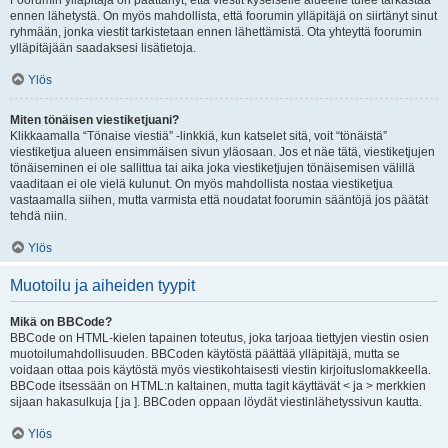
Foorumin ylläpitäjä on päättänyt, että viestit kyseiselle alueelle tulee tarkastaa
ennen lähetystä. On myös mahdollista, että foorumin ylläpitäjä on siirtänyt sinut
ryhmään, jonka viestit tarkistetaan ennen lähettämistä. Ota yhteyttä foorumin
ylläpitäjään saadaksesi lisätietoja.
Ylös
Miten tönäisen viestiketjuani?
Klikkaamalla “Tönaise viestiä” -linkkiä, kun katselet sitä, voit “tönäistä”
viestiketjua alueen ensimmäisen sivun yläosaan. Jos et näe tätä, viestiketjujen
tönäiseminen ei ole sallittua tai aika joka viestiketjujen tönäisemisen välillä
vaaditaan ei ole vielä kulunut. On myös mahdollista nostaa viestiketjua
vastaamalla siihen, mutta varmista että noudatat foorumin sääntöjä jos päätät
tehdä niin.
Ylös
Muotoilu ja aiheiden tyypit
Mikä on BBCode?
BBCode on HTML-kielen tapainen toteutus, joka tarjoaa tiettyjen viestin osien
muotoilumahdollisuuden. BBCoden käytöstä päättää ylläpitäjä, mutta se
voidaan ottaa pois käytöstä myös viestikohtaisesti viestin kirjoituslomakkeella.
BBCode itsessään on HTML:n kaltainen, mutta tagit käyttävät < ja > merkkien
sijaan hakasulkuja [ ja ]. BBCoden oppaan löydät viestinlähetyssivun kautta.
Ylös