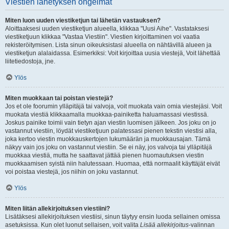
Viestien lähetyksen ongelmat
Miten luon uuden viestiketjun tai lähetän vastauksen?
Aloittaaksesi uuden viestiketjun alueella, klikkaa "Uusi Aihe". Vastataksesi
viestiketjuun klikkaa "Vastaa Viestiin". Viestien kirjoittaminen voi vaatia
rekisteröitymisen. Lista sinun oikeuksistasi alueella on nähtävillä alueen ja
viestiketjun alalaidassa. Esimerkiksi: Voit kirjoittaa uusia viestejä, Voit lähettää
liitetiedostoja, jne.
Ylös
Miten muokkaan tai poistan viestejä?
Jos et ole foorumin ylläpitäjä tai valvoja, voit muokata vain omia viestejäsi. Voit
muokata viestiä klikkaamalla muokkaa-painiketta haluamassasi viestissä.
Joskus painike toimii vain tietyn ajan viestin luomisen jälkeen. Jos joku on jo
vastannut viestiin, löydät viestiketjuun palatessasi pienen tekstin viestisi alla,
joka kertoo viestin muokkauskertojen lukumäärän ja muokkausajan. Tämä
näkyy vain jos joku on vastannut viestiin. Se ei näy, jos valvoja tai ylläpitäjä
muokkaa viestiä, mutta he saattavat jättää pienen huomautuksen viestin
muokkaamisen syistä niin halutessaan. Huomaa, että normaalit käyttäjät eivät
voi poistaa viestejä, jos niihin on joku vastannut.
Ylös
Miten liitän allekirjoituksen viestiini?
Lisätäksesi allekirjoituksen viestiisi, sinun täytyy ensin luoda sellainen omissa
asetuksissa. Kun olet luonut sellaisen, voit valita
Lisää allekirjoitus
-valinnan