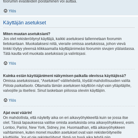
foorumin evästeiden poistaminen voi auttaa.
Ylös
Käyttäjän asetukset
Miten muutan asetuksiani?
Jos olet rekisteröitynyt käyttäjä, kaikki asetuksesi tallennetaan foorumin
tietokantaan. Muokataksesi niitä, vieraile omissa asetuksissa, johon vievä
linkki löytyy yleensä klikkaamalla käyttäjänimeäsi foorumin sivujen ylälaidassa.
Tätä kautta voit muokata asetuksiasi ja valintojasi.
Ylös
Kuinka estän käyttäjänimeni näkymisen paikalla olevissa käyttäjissä?
Omissa asetuksissasi, “Asetukset”-välilehdellä, löydät mahdollisuuden valita
Piilota paikallaolo
. Ottamalla tämän asetuksen käyttöön näyt vain ylläpitäjille,
valvojille ja itsellesi. Sinut lasketaan piilossa oleviin käyttäjiin.
Ylös
Ajat ovat väärin!
On mahdollista, että näytetty aika on eri aikavyöhykkeeltä kuin se jossa itse
olet. Tässä tapauksessa valitse omista asetuksista oma aikavyöhykkeesi, esim.
Lontoo, Pariisi, New York, Sidney, jne. Huomaathan, että aikavyöhykkeen
vaihtaminen, kuten monet muutkin asetukset ovat vain rekisteröityneille
käyttäjille. Jos et ole rekisteröitynyt, tämä on hyvä aika tehdä niin.