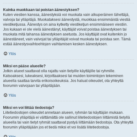
Kuinka muokkaan tai poistan äänestyksen?
Kuten viestien kanssa, äänestyksiä voi muokata vain alkuperäinen lähettäjä,
valvoja tai ylläpitäjä. Muokataksesi äänestystä, muokkaa ensimmäistä viestiä
viestiketjussa. Äänestys on aina kytketty viestiketjun ensimmäiseen viestiin.
Jos kukaan ei ole vielä äänestänyt, käyttäjät voivat poistaa äänestyksen tai
muokata mitä tahansa äänestyksen asetusta. Jos käyttäjät ovat kuitenkin jo
äänestäneet, vain valvojat tai ylläpitäjät voivat muokata tai poistaa sen. Tämä
estää äänestysvaihtoehtojen vaihtamisen kesken äänestyksen.
Ylös
Miksi en pääse alueelle?
Jotkin alueet saattavat olla rajattu vain tietyille käyttäjille tai ryhmille.
Katsoaksesi, lukeaksesi, kirjoittaaksesi tai muiden toimintojen tekeminen
alueella saattaa tarvita erikoisoikeuksia. Jos haluat oikeudet, ota yhteyttä
foorumin valvojaan tai ylläpitäjään.
Ylös
Miksi en voi liittää tiedostoja?
Liitetiedostojen oikeudet annetaan alueen, ryhmän tai käyttäjän mukaan.
Foorumin ylläpitäjä ei välttämättä ole sallinut liitetiedostojen liittämistä tietyllä
alueella tai vain tietyt ryhmät saattavat pystyä liittämään tiedostoja. Ota yhteyttä
foorumin ylläpitäjään jos et tiedä miksi et voi lisätä liitetiedostoja.