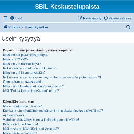
SBiL Keskustelupalsta
UKK
Rekisteröidy
Kirjaudu sisään
E
Etusivu
Usein kysyttyä
t
Usein kysyttyä
s
i
Kirjautumisen ja rekisteröitymisen ongelmat
Miksi minun pitää rekisteröityä?
Mikä on COPPA?
Miksi en voi rekisteröityä?
Rekisteröidyin, mutta en voi kirjautua!
Miksi en voi kirjautua sisään?
Rekisteröidyin joskus aiemmin, mutta en voi enää kirjautua sisään?!
Olen hukannut salasanani!
Miksi minut kirjataan ulos automaattisesti?
Mitä “Poista foorumin evästeet” tekee?
Käyttäjän asetukset
Miten muutan asetuksiani?
Kuinka estän käyttäjänimeni näkymisen paikalla olevissa käyttäjissä?
Ajat ovat väärin!
Vaihdoin aikavyöhykkeen ja kellonaika on silti väärin!
Kieleni ei ole valittavana!
Mitä kuvia on käyttäjänimeni vieressä?
Miten asetan avataren?