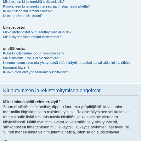
Mikä ero on kirjanmerkillä ja tilaamisella?
Kuinka teen kirjanmerkin tai seuraan haluamaani aihetta?
Kuinka tilaan haluamani alueen?
Kuinka poistan tilaukseni?
Liitetiedostot
Mitkä liitetiedostot ovat sallittuja tällä alueella?
Mistä löydän lähettämäni liitetiedostot?
phpBB -asiat
Kuka kirjoitti tämän foorumisovelluksen?
Miksi ominaisuutta X ei ole saatavilla?
Keneen minun tulee olla yhteydessä väärinkäytöstapauksissa tai lakiasioissa tähän
foorumiin liittyen?
Kuinka otan yhteyttä foorumin ylläpitäjään?
Kirjautumisen ja rekisteröitymisen ongelmat
Miksi minun pitää rekisteröityä?
Sinun ei välttämättä tarvitse, riippuu foorumin ylläpitäjästä, tarvitaanko
foorumilla kirjoittamiseen rekisteröitymistä. Rekisteröityminen voi kuitenkin
antaa sinulle lisää ominaisuuksia käyttöön, jotka eivät ole vieraiden
käytettävissä. Näitä ovat mm. avatar-kuvan määrittely, yksityisviestit,
sähköpostien lähettäminen muille käyttäjille, käyttäjäryhmien jäsenyys jne.
Siihen menee aikaa vain muutamia hetkiä, joten se on suositeltavaa.