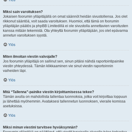
Ylös
Miksi sain varoituksen?
Jokaisen foorumin ylläpitäjällä on omat säännöt heidän sivustollensa. Jos olet
rikkonut sääntöä, voit saada varoituksen. Huomioi, että tämä on foorumin
ylläpitäjän päätös ja phpBB Limitedillä ei ole sivustolla annettavien varoitusten
kanssa mitään tekemistä. Ota yhteyttä foorumin ylläpitäjään, jos olet epävarma
annetun varoituksen syystä.
Ylös
Miten ilmoitan viestin valvojalle?
Jos foorumin ylläpitäjä on sallinut sen, sinun pitäisi nähdä raportointipainike
viestin yhteydessä. Tämän klikkaaminen vie sinut viestin raportoinnin
vaiheiden läpi.
Ylös
Mitä “Tallenna”-painike viestin kirjoittamisessa tekee?
Tämän avulla on mahdollista tallentaa luonnoksia, jotka voit kirjoittaa loppuun
ja lähettää myöhemmin. Avataksesi tallennetun luonnoksen, vieraile komissa
asetuksissa.
Ylös
Miksi minun viestini tarvitsee hyväksynnän?