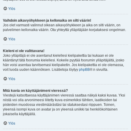
Ylös
Vaihdoin aikavyöhykkeen ja kellonaika on silti väärin!
Jos olet varmasti valinnut oikean aikavyöhykkeen ja aika on silti väärin, on
palvelimen kellonaika väärin. Ota yhteyttä ylläpitäjään korjataksesi ongelman.
Ylös
Kieleni ei ole valittavana!
Joko ylläpitäjä ei ole asentanut kielellesi kielipakettia tai kukaan ei ole
kääntänyt tätä foorumia kielellesi. Kokeile pyytää foorumin ylläpitäjältä, josko
hän voisi asentaa tarvitsemasi kielipaketin. Jos kielipakettia ei ole olemassa,
voit luoda uuden käännöksen. Lisätietoja löytyy
phpBB
®:n sivuilta.
Ylös
Mitä kuvia on käyttäjänimeni vieressä?
Viestejä katsottaessa käyttäjänimen vieressä saattaa näkyä kaksi kuvaa. Yksi
niistä voi olla arvonimeesi liitetty kuva esimerkiksi tähtien, laatikoiden tai
pisteiden muodossa viestimäärästäsi tai statuksestasi riippuen. Toinen,
yleensä isompi kuva on avatar ja on yleensä uniikki tai henkilökohtainen
jokaisella käyttäjällä.
Ylös