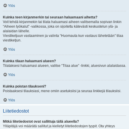
Ylös
Kuinka teen kirjanmerkin tai seuraan haluamaani aihetta?
Voit tehdä kirjanmekin tai tilata haluamasi aiheen valitsemalla sopivan linkin
“Aiheen työkalut” -valikossa, joka on sijoitettu kätevästi keskustelun ylä- ja
alalaidan lähelle.
Viestiketjuun vastaaminen ja valinta “Huomauta kun vastaus lähetetään” tilaa
viestiketjun.
Ylös
Kuinka tilaan haluamani alueen?
Tilataksesi haluamasi alueen, valitse “Tilaa alue” -linkki, aluesivun alalaidassa.
Ylös
Kuinka poistan tilaukseni?
Poistaaksesi tilauksiasi, mene omiin asetuksiisi ja seuraa linkkejä tilauksiisi.
Ylös
Liitetiedostot
Mitkä liitetiedostot ovat sallittuja tällä alueella?
Ylläpitäjä voi määrätä sallitut ja kielletyt liitetiedostojen tyypit. Ota yhteys