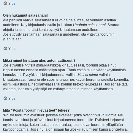
Ylös
Olen hukannut salasanani!
Älä panikoi! Vaikka salasanaasi ei voida palauttaa, se voidaan asettaa
uudelleen. Käy kirjautumissivulla ja klikkaa
Unohdin salasanani
. Seuraa
ohjeita ja sinun pitäisi kohta pystyä kirjautumaan uudelleen.
Jos et pysty asettamaan salasanaasi uudelleen, ota yhteyttä foorumin
ylläpitäjään.
Ylös
Miksi minut kirjataan ulos automaattisesti?
Jos et valitse
Muista minut
-laatikkoa kirjautuessasi, foorumi pitää sinut
kirjautuneena ennalta määritellyn ajan. Tämä estää muita väärinkäyttämästä
tunnuksiasi. Pysyäksesi kirjautuneena, valitse
Muista minut
-valinta
kirjautuessasi. Tämä ei ole suositeltavaa, jos käytät foorumia jaetulta koneelta,
esim. kirjastossa, nettikahvilassa tai koulun tietokoneluokassa. Jos et näe tätä
valintaa, foorumin ylläpitäjä on estänyt tämän toiminnon käyttämisen.
Ylös
Mitä “Poista foorumin evästeet” tekee?
“Poista foorumin evästeet” poistaa evästeet, jotka ovat phpBB:n luomia. Ne
tunnistavat sinut ja pitävät sinut kirjautuneena foorumille. Evästeet tarjoavat
myös toimintoja, kuten luettujen seurantaa, jos ne ovat foorumin ylläpitäjän
käyttöönottamia. Jos sinulla on sisään tai uloskirjautumisen kanssa ongelmia,