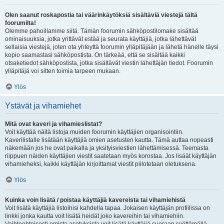
Olen saanut roskapostia tai väärinkäytöksiä sisältäviä viestejä tältä
foorumilta!
Olemme pahoillamme siitä. Tämän foorumin sähköpostilomake sisältää
ominaisuuksia, jotka yrittävät estää ja seurata käyttäjiä, jotka lähettävät
sellaisia viestejä, joten ota yhteyttä foorumin ylläpitäjään ja lähetä hänelle täysi
kopio saamastasi sähköpostista. On tärkeää, että se sisältää kaikki
otsaketiedot sähköpostista, jotka sisältävät viestin lähettäjän tiedot. Foorumin
ylläpitäjä voi sitten toimia tarpeen mukaan.
Ylös
Ystävät ja vihamiehet
Mitä ovat kaveri ja vihamieslistat?
Voit käyttää näitä listoja muiden foorumin käyttäjien organisointiin.
Kaverilistalle lisätään käyttäjiä omien asetusten kautta. Tämä auttaa nopeasti
näkemään jos he ovat paikalla ja yksityisviestien lähettämisessä. Teemasta
riippuen näiden käyttäjien viestit saatetaan myös korostaa. Jos lisäät käyttäjän
vihamieheksi, kaikki käyttäjän kirjoittamat viestit piilotetaan oletuksena.
Ylös
Kuinka voin lisätä / poistaa käyttäjiä kavereista tai vihamiehistä
Voit lisätä käyttäjiä listoihisi kahdella tapaa. Jokaisen käyttäjän profiilissa on
linkki jonka kautta voit lisätä heidät joko kavereihin tai vihamiehiin.