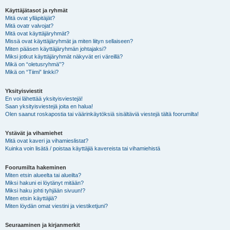
Käyttäjätasot ja ryhmät
Mitä ovat ylläpitäjät?
Mitä ovatr valvojat?
Mitä ovat käyttäjäryhmät?
Missä ovat käyttäjäryhmät ja miten liityn sellaiseen?
Miten pääsen käyttäjäryhmän johtajaksi?
Miksi jotkut käyttäjäryhmät näkyvät eri väreillä?
Mikä on “oletusryhmä”?
Mikä on “Tiimi” linkki?
Yksityisviestit
En voi lähettää yksityisviestejä!
Saan yksityisviestejä joita en halua!
Olen saanut roskapostia tai väärinkäytöksiä sisältäviä viestejä tältä foorumilta!
Ystävät ja vihamiehet
Mitä ovat kaveri ja vihamieslistat?
Kuinka voin lisätä / poistaa käyttäjiä kavereista tai vihamiehistä
Foorumilta hakeminen
Miten etsin alueelta tai alueilta?
Miksi hakuni ei löytänyt mitään?
Miksi haku johti tyhjään sivuun!?
Miten etsin käyttäjiä?
Miten löydän omat viestini ja viestiketjuni?
Seuraaminen ja kirjanmerkit