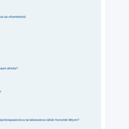
sta tai vihamiehistä
aani aihetta?
a?
töstapauksissa tai lakiasioissa tähän foorumiin liittyen?