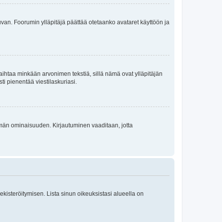
 kuvan. Foorumin ylläpitäjä päättää otetaanko avataret käyttöön ja
i vaihtaa minkään arvonimen tekstiä, sillä nämä ovat ylläpitäjän
sti pienentää viestilaskuriasi.
 tämän ominaisuuden. Kirjautuminen vaaditaan, jotta
 rekisteröitymisen. Lista sinun oikeuksistasi alueella on