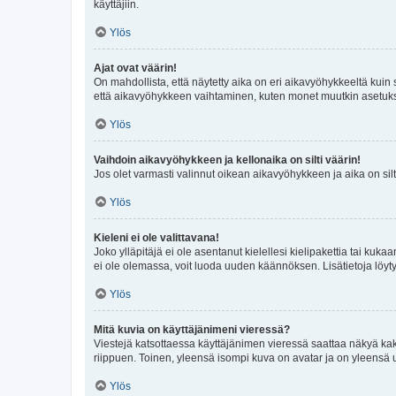
käyttäjiin.
Ylös
Ajat ovat väärin!
On mahdollista, että näytetty aika on eri aikavyöhykkeeltä kuin
että aikavyöhykkeen vaihtaminen, kuten monet muutkin asetukset o
Ylös
Vaihdoin aikavyöhykkeen ja kellonaika on silti väärin!
Jos olet varmasti valinnut oikean aikavyöhykkeen ja aika on silt
Ylös
Kieleni ei ole valittavana!
Joko ylläpitäjä ei ole asentanut kielellesi kielipakettia tai kuka
ei ole olemassa, voit luoda uuden käännöksen. Lisätietoja löyt
Ylös
Mitä kuvia on käyttäjänimeni vieressä?
Viestejä katsottaessa käyttäjänimen vieressä saattaa näkyä kaksi
riippuen. Toinen, yleensä isompi kuva on avatar ja on yleensä un
Ylös