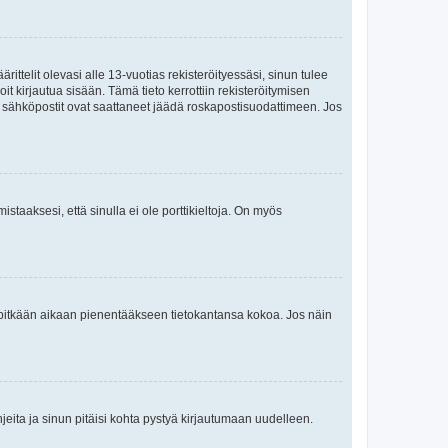
ttelit olevasi alle 13-vuotias rekisteröityessäsi, sinun tulee
it kirjautua sisään. Tämä tieto kerrottiin rekisteröitymisen
ai sähköpostit ovat saattaneet jäädä roskapostisuodattimeen. Jos
staaksesi, että sinulla ei ole porttikieltoja. On myös
neet pitkään aikaan pienentääkseen tietokantansa kokoa. Jos näin
jeita ja sinun pitäisi kohta pystyä kirjautumaan uudelleen.