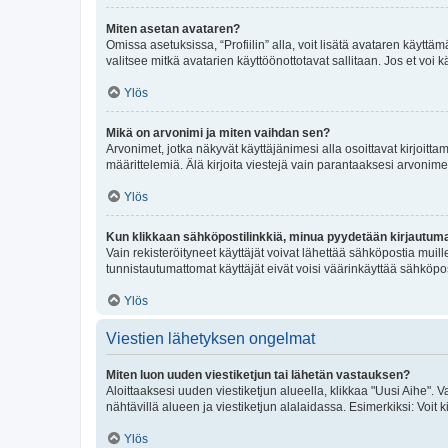
Miten asetan avataren?
Omissa asetuksissa, “Profiilin” alla, voit lisätä avataren käyttä
valitsee mitkä avatarien käyttöönottotavat sallitaan. Jos et voi k
Ylös
Mikä on arvonimi ja miten vaihdan sen?
Arvonimet, jotka näkyvät käyttäjänimesi alla osoittavat kirjoittam
määrittelemiä. Älä kirjoita viestejä vain parantaaksesi arvonimeäs
Ylös
Kun klikkaan sähköpostilinkkiä, minua pyydetään kirjautum
Vain rekisteröityneet käyttäjät voivat lähettää sähköpostia muil
tunnistautumattomat käyttäjät eivät voisi väärinkäyttää sähköpo
Ylös
Viestien lähetyksen ongelmat
Miten luon uuden viestiketjun tai lähetän vastauksen?
Aloittaaksesi uuden viestiketjun alueella, klikkaa "Uusi Aihe". Va
nähtävillä alueen ja viestiketjun alalaidassa. Esimerkiksi: Voit kir
Ylös