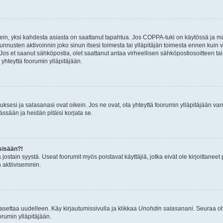
ein, yksi kahdesta asiasta on saattanut tapahtua. Jos COPPA-tuki on käytössä ja määri
nnusten aktivoinnin joko sinun itsesi toimesta tai ylläpitäjän toimesta ennen kuin vo
. Jos et saanut sähköpostia, olet saattanut antaa virheellisen sähköpostiosoitteen t
 yhteyttä foorumin ylläpitäjään.
sesi ja salasanasi ovat oikein. Jos ne ovat, ota yhteyttä foorumin ylläpitäjään varmi
ssään ja heidän pitäisi korjata se.
sisään?!
stä jostain syystä. Useat foorumit myös poistavat käyttäjiä, jotka eivät ole kirjoitta
n aktiivisemmin.
asettaa uudelleen. Käy kirjautumissivulla ja klikkaa
Unohdin salasanani
. Seuraa oh
rumin ylläpitäjään.