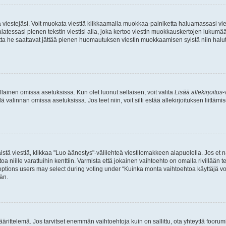
ia viestejäsi. Voit muokata viestiä klikkaamalla muokkaa-painiketta haluamassasi vies
n palatessasi pienen tekstin viestisi alla, joka kertoo viestin muokkauskertojen luk
 mutta he saattavat jättää pienen huomautuksen viestin muokkaamisen syistä niin halu
ellainen omissa asetuksissa. Kun olet luonut sellaisen, voit valita
Lisää allekirjoitus
-
lä valinnan omissa asetuksissa. Jos teet niin, voit silti estää allekirjoituksen liittäm
stä viestiä, klikkaa "Luo äänestys"-välilehteä viestilomakkeen alapuolella. Jos et näe
a niille varattuihin kenttiin. Varmista että jokainen vaihtoehto on omalla rivillään
 options users may select during voting under “Kuinka monta vaihtoehtoa käyttäjä voi
än.
ittelemä. Jos tarvitset enemmän vaihtoehtoja kuin on sallittu, ota yhteyttä foorumi