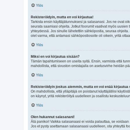
Ylös
Rekisteröidyin, mutta en voi kirjautua!
Tarkista ensin käyttäjätunnuksesi ja salasanasi. Jos ne ovat oik
seurata saamiasi ohjeita. Jotkut foorumit vaativat myös uusien tu
yhteydessä. Jos sinulle lähetettiin sähköpostia, seuraa ohjeita
olet varma, että antamasi sähköpostiosoite oli oikein, yritä ottaa
Ylös
Miksi en voi kirjautua sisään?
Tämän tapahtumiseen on useita syitä. Ensin, varmista että tunnuk
mahdollista, että sivuston omistajalla on asetusvirhe heidän pää
Ylös
Rekisteröidyin joskus aiemmin, mutta en voi enää kirjautua 
On mahdollista, että ylläpitäjä on poistanut käyttäjätilisi käytö
on käynyt, yritä rekisteröityä uudelleen ja osallistu keskusteluu
Ylös
Olen hukannut salasanani!
Älä panikoi! Vaikka salasanaasi ei voida palauttaa, se voidaan 
Jos et pysty asettamaan salasanaasi uudelleen, ota yhteyttä foo