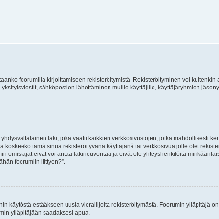
vitaanko foorumilla kirjoittamiseen rekisteröitymistä. Rekisteröityminen voi kuitenkin
 yksityisviestit, sähköpostien lähettäminen muille käyttäjille, käyttäjäryhmien jäs
hdysvaltalainen laki, joka vaatii kaikkien verkkosivustojen, jotka mahdollisesti kerää
a koskeeko tämä sinua rekisteröityvänä käyttäjänä tai verkkosivua jolle olet rekis
 omistajat eivät voi antaa lakineuvontaa ja eivät ole yhteyshenkilöitä minkäänla
ähän foorumiin liittyen?”.
nin käytöstä estääkseen uusia vierailijoita rekisteröitymästä. Foorumin ylläpitäjä on v
umin ylläpitäjään saadaksesi apua.