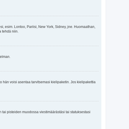
esi, esim. Lontoo, Pariisi, New York, Sidney, jne. Huomaathan,
a tehdä niin.
gelman.
ko hän voisi asentaa tarvitsemasi kielipaketin. Jos kielipakettia
en tai pisteiden muodossa viestimäärästäsi tai statuksestasi