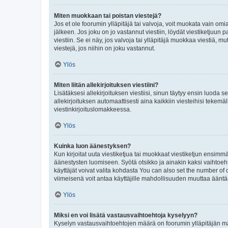
Miten muokkaan tai poistan viestejä?
Jos et ole foorumin ylläpitäjä tai valvoja, voit muokata vain om
jälkeen. Jos joku on jo vastannut viestiin, löydät viestiketjuu
viestiin. Se ei näy, jos valvoja tai ylläpitäjä muokkaa viestiä,
viestejä, jos niihin on joku vastannut.
Ylös
Miten liitän allekirjoituksen viestiini?
Lisätäksesi allekirjoituksen viestiisi, sinun täytyy ensin luoda s
allekirjoituksen automaattisesti aina kaikkiin viesteihisi tekemäl
viestinkirjoituslomakkeessa.
Ylös
Kuinka luon äänestyksen?
Kun kirjoitat uuta viestiketjua tai muokkaat viestiketjun ensimmäi
äänestysten luomiseen. Syötä otsikko ja ainakin kaksi vaihtoehto
käyttäjät voivat valita kohdasta You can also set the number of
viimeisenä voit antaa käyttäjille mahdollisuuden muuttaa ääntä
Ylös
Miksi en voi lisätä vastausvaihtoehtoja kyselyyn?
Kyselyn vastausvaihtoehtojen määrä on foorumin ylläpitäjän määr