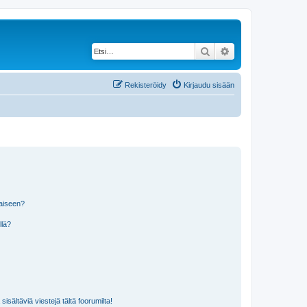
Etsi
Tarkennettu haku
Rekisteröidy
Kirjaudu sisään
laiseen?
llä?
isältäviä viestejä tältä foorumilta!