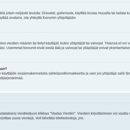
mällä jotain neljästä tavasta: Gravatar, galleriasta, käyttää kuvaa muualta tai ladata
äyttää avataria, ota yhteyttä foorumin ylläpitäjään.
iesi viestien määrän tai tietyt käyttäjät, kuten ylläpitäjät tai valvojat. Yleensä et vo
i. Useimmat foorumit eivät siedä tätä ja valvojat tai ylläpitäjät voivat yksinkertaise
aan?
le käyttäjille sisäänrakennetulla sähköpostilomakkeella ja vain jos ylläpitäjä sallii
stijärjestelmää.
stataksesi viestiketjuun klikkaa "Vastaa Viestiin". Viestien kirjoittaminen voi vaatia
joittaa uusia viestejä, Voit lähettää liitetiedostoja, jne.