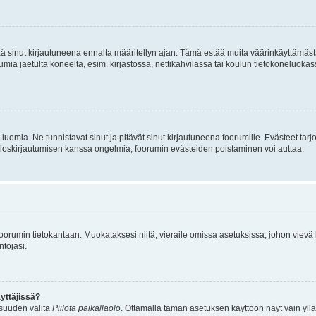
tää sinut kirjautuneena ennalta määritellyn ajan. Tämä estää muita väärinkäyttämäs
rumia jaetulta koneelta, esim. kirjastossa, nettikahvilassa tai koulun tietokoneluokas
luomia. Ne tunnistavat sinut ja pitävät sinut kirjautuneena foorumille. Evästeet tarj
i uloskirjautumisen kanssa ongelmia, foorumin evästeiden poistaminen voi auttaa.
n foorumin tietokantaan. Muokataksesi niitä, vieraile omissa asetuksissa, johon vievä
ntojasi.
yttäjissä?
isuuden valita
Piilota paikallaolo
. Ottamalla tämän asetuksen käyttöön näyt vain ylläpit