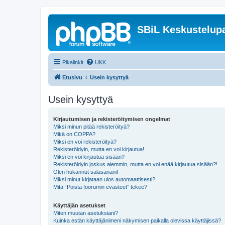
SBiL Keskustelupa
Pikalinkit
UKK
Etusivu
Usein kysyttyä
Usein kysyttyä
Kirjautumisen ja rekisteröitymisen ongelmat
Miksi minun pitää rekisteröityä?
Mikä on COPPA?
Miksi en voi rekisteröityä?
Rekisteröidyin, mutta en voi kirjautua!
Miksi en voi kirjautua sisään?
Rekisteröidyin joskus aiemmin, mutta en voi enää kirjautua sisään?!
Olen hukannut salasanani!
Miksi minut kirjataan ulos automaattisesti?
Mitä “Poista foorumin evästeet” tekee?
Käyttäjän asetukset
Miten muutan asetuksiani?
Kuinka estän käyttäjänimeni näkymisen paikalla olevissa käyttäjissä?