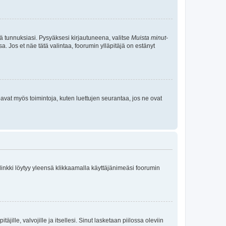
tä tunnuksiasi. Pysyäksesi kirjautuneena, valitse
Muista minut
-
sa. Jos et näe tätä valintaa, foorumin ylläpitäjä on estänyt
oavat myös toimintoja, kuten luettujen seurantaa, jos ne ovat
 linkki löytyy yleensä klikkaamalla käyttäjänimeäsi foorumin
äjille, valvojille ja itsellesi. Sinut lasketaan piilossa oleviin