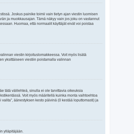
tissä. Joskus painike toimii vain tietyn ajan viestin luomisen
umäärän ja muokkausajan. Tämä näkyy vain jos joku on vastannut
tessaan. Huomaa, että normaalit käyttäjät eivät voi poistaa
valinnan viestin kirjoituslomakkeessa. Voit myös lisätä
isen yksittäiseen viestiin poistamalla valinnan
 tätä välilehteä, sinulla ei ole tarvittavia oikeuksia
 tekstikentässä. Voit myös määritellä kuinka monta vaihtoehtoa
 valita”, äänestyksen kesto päivinä (0 kestää loputtomasti) ja
n ylläpitäjään.