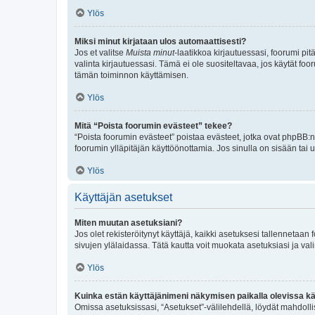
Ylös
Miksi minut kirjataan ulos automaattisesti?
Jos et valitse
Muista minut
-laatikkoa kirjautuessasi, foorumi pi
valinta kirjautuessasi. Tämä ei ole suositeltavaa, jos käytät foo
tämän toiminnon käyttämisen.
Ylös
Mitä “Poista foorumin evästeet” tekee?
“Poista foorumin evästeet” poistaa evästeet, jotka ovat phpBB:n 
foorumin ylläpitäjän käyttöönottamia. Jos sinulla on sisään ta
Ylös
Käyttäjän asetukset
Miten muutan asetuksiani?
Jos olet rekisteröitynyt käyttäjä, kaikki asetuksesi tallennetaa
sivujen ylälaidassa. Tätä kautta voit muokata asetuksiasi ja vali
Ylös
Kuinka estän käyttäjänimeni näkymisen paikalla olevissa kä
Omissa asetuksissasi, “Asetukset”-välilehdellä, löydät mahdoll