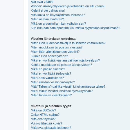
Ajat ovat väärin!
Vaihdoin aikavyöhykkeen ja kellonaika on silti väärin!
Kieleni ei ole valittavana!
Mitä kuvia on käyttäjänimeni vieressä?
Miten asetan avataren?
Mikä on arvonimi ja miten vaihdan sen?
Kun klikkaan sähköpostilinkkiä, minua pyydetään kirjautumaan?
Viestien lähetyksen ongelmat
Miten luon uuden viestiketjun tai lähetän vastauksen?
Miten muokkaan tai poistan viestejä?
Miten liitän allekirjoituksen viestiini?
Kuinka luon äänestyksen?
Miksi en voi lisätä vastausvaihtoehtoja kyselyyn?
Kuinka muokkaan tai poistan äänestyksen?
Miksi en pääse alueelle?
Miksi en voi liittää tiedostoja?
Miksi sain varoituksen?
Miten ilmoitan viestin valvojalle?
Mitä “Tallenna”-painike viestin kirjoittamisessa tekee?
Miksi minun viestini tarvitsee hyväksynnän?
Miten tönäisen viestiketjuani?
Muotoilu ja aiheiden tyypit
Mikä on BBCode?
Onko HTML sallittu?
Mitä ovat hymiöt?
Voinko lähettää kuvia?
Mitä ovat globaalit tiedotteet?