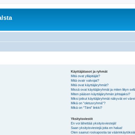
lsta
Käyttäjätasot ja ryhmät
Mitä ovat ylläpitäjät?
Mitä ovatr valvojat?
Mitä ovat käyttäjäryhmät?
Missä ovat käyttäjäryhmät ja miten liityn sel
Miten pääsen käyttäjäryhmän johtajaksi?
Miksi jotkut käyttäjäryhmät näkyvät eri värei
Mikä on “oletusryhmä”?
Mikä on “Tiimi” linkki?
Yksityisviestit
En voi lähettää yksityisviestejä!
Saan yksityisviestejä joita en halua!
Olen saanut roskapostia tai väärinkäytöksiä s