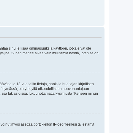
 antaa sinulle lisää ominaisuuksia käyttöön, jotka eivät ole
enyys jne. Siihen menee aikaa vain muutamia hetkiä, joten se on
vät alle 13-vuotiailta tietoja, hankkia huoltajan kirjallisen
teröitymässä, ota yhteyttä oikeudelliseen neuvonantajaan
isissa lakiasioissa, lukuunottamatta kysymystä “Keneen minun
oinut myös asettaa porttikiellon IP-osoitteellesi tai estänyt