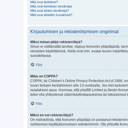
Mitä ovat tiedotteet?
Mitä ovat kiinnitetyt viestiketjut
Mitä ovat lukitut viestiketjut?
Mitä ovat aiheiden kuvakkeet?
Kirjautumisen ja rekisteröitymisen ongelmat
Miksi minun pitää rekisteröityä?
Sinun ei välttämättä tarvitse, riippuu foorumin ylläpitäjästä, tar
vieraiden käytettävissä. Näitä ovat mm. avatar-kuvan määrittely,
suositeltavaa.
Ylös
Mikä on COPPA?
COPPA, tai Children’s Online Privacy Protection Act of 1998, on y
luvan tietojen keräämiseen alle 13-vuotiaalta. Jos olet epävarm
saadaksesi apua. Huomaa, että phpBB Limited ja tämän foorumin
tulee olla yhteydessä väärinkäytöstapauksissa tai lakiasioissa t
Ylös
Miksi en voi rekisteröityä?
On mahdollista, että foorumin ylläpitäjä on poistanut rekisteröin
valitsemasi käyttäjätunnuksen rekisteröinnin. Ota yhteyttä foor