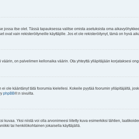
 se jossa itse olet. Tässä tapauksessa valitse omista asetuksista oma aikavyöhykke
vat vain rekisteröityneille käyttäjille. Jos et ole rekisteröitynyt, tämä on hyvä aik
i väärin, on palvelimen kellonaika väärin. Ota yhteyttä ylläpitäjään korjataksesi on
an ei ole kääntänyt tätä foorumia kielellesi. Kokeile pyytää foorumin ylläpitäjältä, jos
yy
phpBB
®:n sivuilta.
 kuvaa. Yksi niistä voi olla arvonimeesi liitetty kuva esimerkiksi tähtien, laatikoid
iikki tai henkilökohtainen jokaisella käyttäjällä.