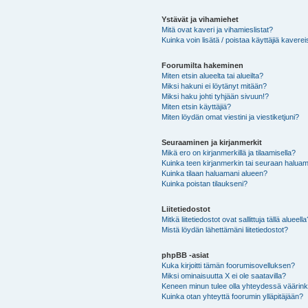
Ystävät ja vihamiehet
Mitä ovat kaveri ja vihamieslistat?
Kuinka voin lisätä / poistaa käyttäjiä kaverei
Foorumilta hakeminen
Miten etsin alueelta tai alueilta?
Miksi hakuni ei löytänyt mitään?
Miksi haku johti tyhjään sivuun!?
Miten etsin käyttäjiä?
Miten löydän omat viestini ja viestiketjuni?
Seuraaminen ja kirjanmerkit
Mikä ero on kirjanmerkillä ja tilaamisella?
Kuinka teen kirjanmerkin tai seuraan haluam
Kuinka tilaan haluamani alueen?
Kuinka poistan tilaukseni?
Liitetiedostot
Mitkä liitetiedostot ovat sallittuja tällä alueell
Mistä löydän lähettämäni liitetiedostot?
phpBB -asiat
Kuka kirjoitti tämän foorumisovelluksen?
Miksi ominaisuutta X ei ole saatavilla?
Keneen minun tulee olla yhteydessä väärinkäy
Kuinka otan yhteyttä foorumin ylläpitäjään?