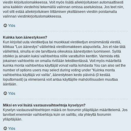
viestin kirjoituslomakkeessa. Voit myös lisätä allekirjoituksen automaattisesti
aina kaikkiin viesteihisi tekemällä valinnan omissa asetuksissa. Jos teet niin,
voit silti estää allekirjoituksen liittämisen yksittäiseen viestiin poistamalla
valinnan viestinkirjoituslomakkeessa.
Ylös
Kuinka luon äänestyksen?
Kun kirjoitat uuta viestiketjua tai muokkaat viestiketjun ensimmäistä viestiä,
klikkaa "Luo äänestys"-välilehteä viestilomakkeen alapuolella. Jos et näe tätä
välilehteä, sinulla ei ole tarvittavia oikeuksia äänestysten luomiseen. Syötä
otsikko ja ainakin kaksi vaihtoehtoa niille varattuihin kenttiin. Varmista että
jokainen vaihtoehto on omalla rivillään tekstikentässä. Voit myös määritellä
kuinka monta vaihtoehtoa käyttäjät voivat valita kohdasta You can also set the
number of options users may select during voting under “Kuinka monta
vaihtoehtoa käyttäjä voi valita”, äänestyksen kesto päivinä (0 kestää
loputtomasti) ja viimeisenä voit antaa käyttäjille mahdollisuuden muuttaa
ääntään.
Ylös
Miksi en voi lisätä vastausvaihtoehtoja kyselyyn?
Kyselyn vastausvaihtoehtojen määrä on foorumin ylläpitäjän määrittelemä. Jos
tarvitset enemmän vaihtoehtoja kuin on sallittu, ota yhteyttä foorumin
ylläpitäjään.
Ylös