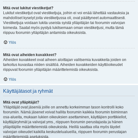
Mitä ovat lukitut viestiketjut?
Lukitut viestiketjut ovat viestiketjuja, joihin ei voi enää lähettää vastauksia ja
mahdolliset kyselyt joita viestiketjussa oli, ovat päättyneet automaattisesti.
Viestiketjuja voidaan lukita useista syistä ylläpitäjän tai foorumin valvojan
toimesta. Saatat myös pystyä lukitsemaan oman viestiketjusi, mutta tämä
riippuu foorumin ylläpitäjän antamista oikeuksista.
Ylös
Mitä ovat aiheiden kuvakkeet?
Aiheiden kuvakkeet ovat aiheen aloittajan valitsemia kuvakkeita joiden on
tarkoitus kuvastaa niiden sisältöä. Aiheiden kuvakkeiden käyttöoikeudet
riippuvat foorumin ylläpitäjän määrittelemistä oikeuksista.
Ylös
Käyttäjätasot ja ryhmät
Mitä ovat ylläpitäjät?
Ylläpitäjät ovat jäseniä joille on annettu korkeimman tason kontrolli koko
foorumiin. Nämä jäsenet voivat hallita foorumin kaikkia foorumin toiminnan
osa-alueita, mukaan lukien oikeuksien asettaminen, käyttäjien porttikiellot,
käyttäjäryhmät ja valvojat yms., riippuen foorumin perustajasta ja hänen
ylläpitäjille määrittelemistä oikeuksista. Heillä saattaa olla myös täydet
valvojan oikeudet kaikilla keskustelualueilla, riippuen foorumin perustajan
määrittelemistä asetuksista.