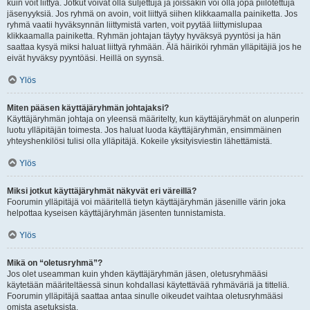
kuin voit liittyä. Jotkut voivat olla suljettuja ja joissakin voi olla jopa piilotettuja
jäsenyyksiä. Jos ryhmä on avoin, voit liittyä siihen klikkaamalla painiketta. Jos
ryhmä vaatii hyväksynnän liittymistä varten, voit pyytää liittymislupaa
klikkaamalla painiketta. Ryhmän johtajan täytyy hyväksyä pyyntösi ja hän
saattaa kysyä miksi haluat liittyä ryhmään. Älä häiriköi ryhmän ylläpitäjiä jos he
eivät hyväksy pyyntöäsi. Heillä on syynsä.
Ylös
Miten pääsen käyttäjäryhmän johtajaksi?
Käyttäjäryhmän johtaja on yleensä määritelty, kun käyttäjäryhmät on alunperin
luotu ylläpitäjän toimesta. Jos haluat luoda käyttäjäryhmän, ensimmäinen
yhteyshenkilösi tulisi olla ylläpitäjä. Kokeile yksityisviestin lähettämistä.
Ylös
Miksi jotkut käyttäjäryhmät näkyvät eri väreillä?
Foorumin ylläpitäjä voi määritellä tietyn käyttäjäryhmän jäsenille värin joka
helpottaa kyseisen käyttäjäryhmän jäsenten tunnistamista.
Ylös
Mikä on “oletusryhmä”?
Jos olet useamman kuin yhden käyttäjäryhmän jäsen, oletusryhmääsi
käytetään määriteltäessä sinun kohdallasi käytettävää ryhmäväriä ja titteliä.
Foorumin ylläpitäjä saattaa antaa sinulle oikeudet vaihtaa oletusryhmääsi
omista asetuksista.