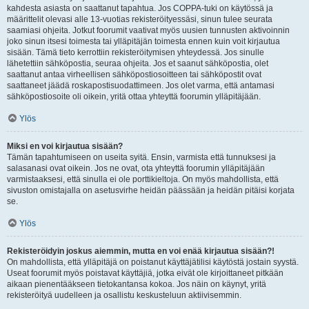
kahdesta asiasta on saattanut tapahtua. Jos COPPA-tuki on käytössä ja
määrittelit olevasi alle 13-vuotias rekisteröityessäsi, sinun tulee seurata
saamiasi ohjeita. Jotkut foorumit vaativat myös uusien tunnusten aktivoinnin
joko sinun itsesi toimesta tai ylläpitäjän toimesta ennen kuin voit kirjautua
sisään. Tämä tieto kerrottiin rekisteröitymisen yhteydessä. Jos sinulle
lähetettiin sähköpostia, seuraa ohjeita. Jos et saanut sähköpostia, olet
saattanut antaa virheellisen sähköpostiosoitteen tai sähköpostit ovat
saattaneet jäädä roskapostisuodattimeen. Jos olet varma, että antamasi
sähköpostiosoite oli oikein, yritä ottaa yhteyttä foorumin ylläpitäjään.
Ylös
Miksi en voi kirjautua sisään?
Tämän tapahtumiseen on useita syitä. Ensin, varmista että tunnuksesi ja
salasanasi ovat oikein. Jos ne ovat, ota yhteyttä foorumin ylläpitäjään
varmistaaksesi, että sinulla ei ole porttikieltoja. On myös mahdollista, että
sivuston omistajalla on asetusvirhe heidän päässään ja heidän pitäisi korjata
se.
Ylös
Rekisteröidyin joskus aiemmin, mutta en voi enää kirjautua sisään?!
On mahdollista, että ylläpitäjä on poistanut käyttäjätilisi käytöstä jostain syystä.
Useat foorumit myös poistavat käyttäjiä, jotka eivät ole kirjoittaneet pitkään
aikaan pienentääkseen tietokantansa kokoa. Jos näin on käynyt, yritä
rekisteröityä uudelleen ja osallistu keskusteluun aktiivisemmin.