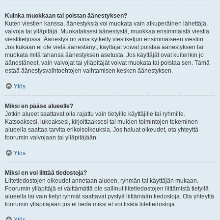
Kuinka muokkaan tai poistan äänestyksen?
Kuten viestien kanssa, äänestyksiä voi muokata vain alkuperäinen lähettäjä,
valvoja tai ylläpitäjä. Muokataksesi äänestystä, muokkaa ensimmäistä viestiä
viestiketjussa. Äänestys on aina kytketty viestiketjun ensimmäiseen viestiin.
Jos kukaan ei ole vielä äänestänyt, käyttäjät voivat poistaa äänestyksen tai
muokata mitä tahansa äänestyksen asetusta. Jos käyttäjät ovat kuitenkin jo
äänestäneet, vain valvojat tai ylläpitäjät voivat muokata tai poistaa sen. Tämä
estää äänestysvaihtoehtojen vaihtamisen kesken äänestyksen.
Ylös
Miksi en pääse alueelle?
Jotkin alueet saattavat olla rajattu vain tietyille käyttäjille tai ryhmille.
Katsoaksesi, lukeaksesi, kirjoittaaksesi tai muiden toimintojen tekeminen
alueella saattaa tarvita erikoisoikeuksia. Jos haluat oikeudet, ota yhteyttä
foorumin valvojaan tai ylläpitäjään.
Ylös
Miksi en voi liittää tiedostoja?
Liitetiedostojen oikeudet annetaan alueen, ryhmän tai käyttäjän mukaan.
Foorumin ylläpitäjä ei välttämättä ole sallinut liitetiedostojen liittämistä tietyllä
alueella tai vain tietyt ryhmät saattavat pystyä liittämään tiedostoja. Ota yhteyttä
foorumin ylläpitäjään jos et tiedä miksi et voi lisätä liitetiedostoja.