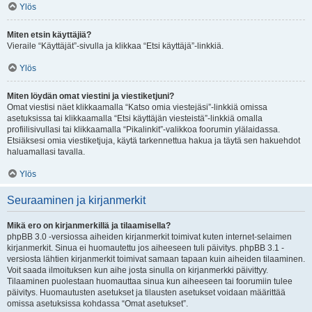
Ylös
Miten etsin käyttäjiä?
Vieraile “Käyttäjät”-sivulla ja klikkaa “Etsi käyttäjä”-linkkiä.
Ylös
Miten löydän omat viestini ja viestiketjuni?
Omat viestisi näet klikkaamalla “Katso omia viestejäsi”-linkkiä omissa
asetuksissa tai klikkaamalla “Etsi käyttäjän viesteistä”-linkkiä omalla
profiilisivullasi tai klikkaamalla “Pikalinkit”-valikkoa foorumin ylälaidassa.
Etsiäksesi omia viestiketjuja, käytä tarkennettua hakua ja täytä sen hakuehdot
haluamallasi tavalla.
Ylös
Seuraaminen ja kirjanmerkit
Mikä ero on kirjanmerkillä ja tilaamisella?
phpBB 3.0 -versiossa aiheiden kirjanmerkit toimivat kuten internet-selaimen
kirjanmerkit. Sinua ei huomautettu jos aiheeseen tuli päivitys. phpBB 3.1 -
versiosta lähtien kirjanmerkit toimivat samaan tapaan kuin aiheiden tilaaminen.
Voit saada ilmoituksen kun aihe josta sinulla on kirjanmerkki päivittyy.
Tilaaminen puolestaan huomauttaa sinua kun aiheeseen tai foorumiin tulee
päivitys. Huomautusten asetukset ja tilausten asetukset voidaan määrittää
omissa asetuksissa kohdassa “Omat asetukset”.