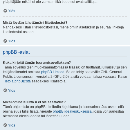
ylläpitäjään mikäli et ole varma mitkä tiedostot ovat sallittuja..
Ylös
Mistä löydän lähettämäni liitetiedostot?
Nähdäksesi listan liitetiedostoistasi, mene omiin asetuksiin ja seuraa linkkejä
liitetiedostot-osioon.
Ylös
phpBB -asiat
Kuka kirjoitti tämän foorumisovelluksen?
Tämä sovellus (sen muokkaamattomassa tilassa) on tuottanut, julkaissut ja sen
tekijänoikeudet omistaa
phpBB Limited
. Se on tehty saataville GNU General
Public Licensenssin, versiolla 2 (GPL-2.0) ja sitä voidaan jakaa vapaasti. Katso
Tietoja phpBB:stä
saadaksesi lisätietoja.
Ylös
Miksi ominaisuutta X ei ole saatavilla?
Tämä ohjelmisto on phpBB Limitedin kirjoittama ja lisensoima. Jos uskot, että
ominaisuus tulisi lisätä, vieraile
phpBB ideakeskuksessa
, jossa voit äänestää
olemassa olevia ideoita tai lähettää uuden.
Ylös