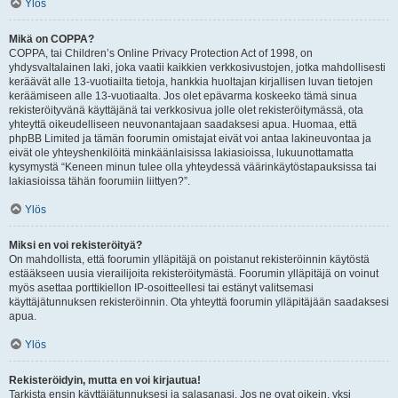
Ylös
Mikä on COPPA?
COPPA, tai Children’s Online Privacy Protection Act of 1998, on
yhdysvaltalainen laki, joka vaatii kaikkien verkkosivustojen, jotka mahdollisesti
keräävät alle 13-vuotiailta tietoja, hankkia huoltajan kirjallisen luvan tietojen
keräämiseen alle 13-vuotiaalta. Jos olet epävarma koskeeko tämä sinua
rekisteröityvänä käyttäjänä tai verkkosivua jolle olet rekisteröitymässä, ota
yhteyttä oikeudelliseen neuvonantajaan saadaksesi apua. Huomaa, että
phpBB Limited ja tämän foorumin omistajat eivät voi antaa lakineuvontaa ja
eivät ole yhteyshenkilöitä minkäänlaisissa lakiasioissa, lukuunottamatta
kysymystä “Keneen minun tulee olla yhteydessä väärinkäytöstapauksissa tai
lakiasioissa tähän foorumiin liittyen?”.
Ylös
Miksi en voi rekisteröityä?
On mahdollista, että foorumin ylläpitäjä on poistanut rekisteröinnin käytöstä
estääkseen uusia vierailijoita rekisteröitymästä. Foorumin ylläpitäjä on voinut
myös asettaa porttikiellon IP-osoitteellesi tai estänyt valitsemasi
käyttäjätunnuksen rekisteröinnin. Ota yhteyttä foorumin ylläpitäjään saadaksesi
apua.
Ylös
Rekisteröidyin, mutta en voi kirjautua!
Tarkista ensin käyttäjätunnuksesi ja salasanasi. Jos ne ovat oikein, yksi