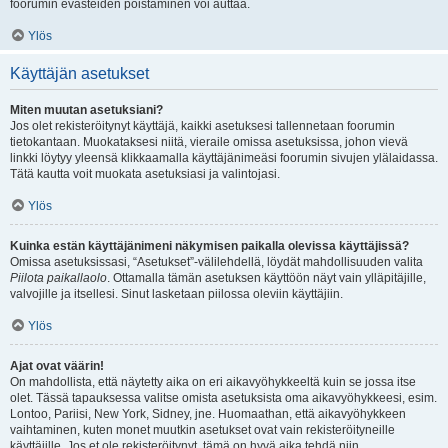
foorumin evästeiden poistaminen voi auttaa.
Ylös
Käyttäjän asetukset
Miten muutan asetuksiani?
Jos olet rekisteröitynyt käyttäjä, kaikki asetuksesi tallennetaan foorumin
tietokantaan. Muokataksesi niitä, vieraile omissa asetuksissa, johon vievä
linkki löytyy yleensä klikkaamalla käyttäjänimeäsi foorumin sivujen ylälaidassa.
Tätä kautta voit muokata asetuksiasi ja valintojasi.
Ylös
Kuinka estän käyttäjänimeni näkymisen paikalla olevissa käyttäjissä?
Omissa asetuksissasi, “Asetukset”-välilehdellä, löydät mahdollisuuden valita
Piilota paikallaolo
. Ottamalla tämän asetuksen käyttöön näyt vain ylläpitäjille,
valvojille ja itsellesi. Sinut lasketaan piilossa oleviin käyttäjiin.
Ylös
Ajat ovat väärin!
On mahdollista, että näytetty aika on eri aikavyöhykkeeltä kuin se jossa itse
olet. Tässä tapauksessa valitse omista asetuksista oma aikavyöhykkeesi, esim.
Lontoo, Pariisi, New York, Sidney, jne. Huomaathan, että aikavyöhykkeen
vaihtaminen, kuten monet muutkin asetukset ovat vain rekisteröityneille
käyttäjille. Jos et ole rekisteröitynyt, tämä on hyvä aika tehdä niin.