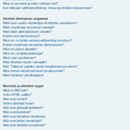
Mikä on arvonimi ja miten vaihdan sen?
Kun klikkaan sähköpostilinkkiä, minua pyydetään kirjautumaan?
Viestien lähetyksen ongelmat
Miten luon uuden viestiketjun tai lähetän vastauksen?
Miten muokkaan tai poistan viestejä?
Miten liitän allekirjoituksen viestiini?
Kuinka luon äänestyksen?
Miksi en voi lisätä vastausvaihtoehtoja kyselyyn?
Kuinka muokkaan tai poistan äänestyksen?
Miksi en pääse alueelle?
Miksi en voi liittää tiedostoja?
Miksi sain varoituksen?
Miten ilmoitan viestin valvojalle?
Mitä “Tallenna”-painike viestin kirjoittamisessa tekee?
Miksi minun viestini tarvitsee hyväksynnän?
Miten tönäisen viestiketjuani?
Muotoilu ja aiheiden tyypit
Mikä on BBCode?
Onko HTML sallittu?
Mitä ovat hymiöt?
Voinko lähettää kuvia?
Mitä ovat globaalit tiedotteet?
Mitä ovat tiedotteet?
Mitä ovat kiinnitetyt viestiketjut
Mitä ovat lukitut viestiketjut?
Mitä ovat aiheiden kuvakkeet?