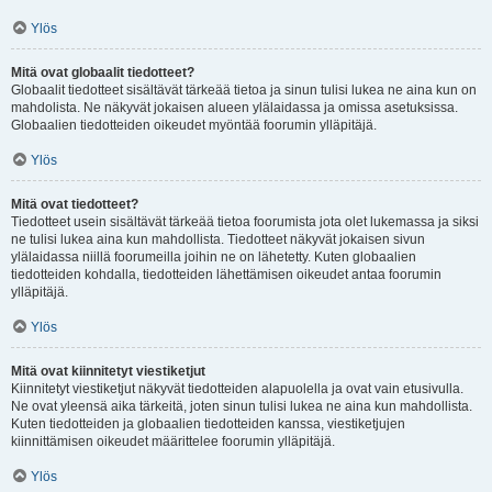
Ylös
Mitä ovat globaalit tiedotteet?
Globaalit tiedotteet sisältävät tärkeää tietoa ja sinun tulisi lukea ne aina kun on
mahdolista. Ne näkyvät jokaisen alueen ylälaidassa ja omissa asetuksissa.
Globaalien tiedotteiden oikeudet myöntää foorumin ylläpitäjä.
Ylös
Mitä ovat tiedotteet?
Tiedotteet usein sisältävät tärkeää tietoa foorumista jota olet lukemassa ja siksi
ne tulisi lukea aina kun mahdollista. Tiedotteet näkyvät jokaisen sivun
ylälaidassa niillä foorumeilla joihin ne on lähetetty. Kuten globaalien
tiedotteiden kohdalla, tiedotteiden lähettämisen oikeudet antaa foorumin
ylläpitäjä.
Ylös
Mitä ovat kiinnitetyt viestiketjut
Kiinnitetyt viestiketjut näkyvät tiedotteiden alapuolella ja ovat vain etusivulla.
Ne ovat yleensä aika tärkeitä, joten sinun tulisi lukea ne aina kun mahdollista.
Kuten tiedotteiden ja globaalien tiedotteiden kanssa, viestiketjujen
kiinnittämisen oikeudet määrittelee foorumin ylläpitäjä.
Ylös