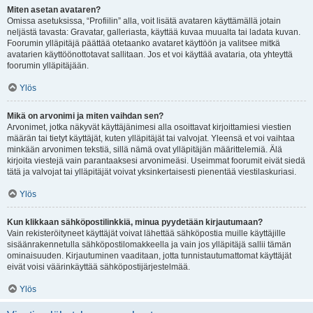
Miten asetan avataren?
Omissa asetuksissa, “Profiilin” alla, voit lisätä avataren käyttämällä jotain
neljästä tavasta: Gravatar, galleriasta, käyttää kuvaa muualta tai ladata kuvan.
Foorumin ylläpitäjä päättää otetaanko avataret käyttöön ja valitsee mitkä
avatarien käyttöönottotavat sallitaan. Jos et voi käyttää avataria, ota yhteyttä
foorumin ylläpitäjään.
Ylös
Mikä on arvonimi ja miten vaihdan sen?
Arvonimet, jotka näkyvät käyttäjänimesi alla osoittavat kirjoittamiesi viestien
määrän tai tietyt käyttäjät, kuten ylläpitäjät tai valvojat. Yleensä et voi vaihtaa
minkään arvonimen tekstiä, sillä nämä ovat ylläpitäjän määrittelemiä. Älä
kirjoita viestejä vain parantaaksesi arvonimeäsi. Useimmat foorumit eivät siedä
tätä ja valvojat tai ylläpitäjät voivat yksinkertaisesti pienentää viestilaskuriasi.
Ylös
Kun klikkaan sähköpostilinkkiä, minua pyydetään kirjautumaan?
Vain rekisteröityneet käyttäjät voivat lähettää sähköpostia muille käyttäjille
sisäänrakennetulla sähköpostilomakkeella ja vain jos ylläpitäjä sallii tämän
ominaisuuden. Kirjautuminen vaaditaan, jotta tunnistautumattomat käyttäjät
eivät voisi väärinkäyttää sähköpostijärjestelmää.
Ylös