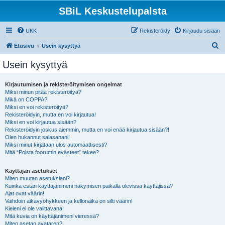
SBiL Keskustelupalsta
UKK
Rekisteröidy
Kirjaudu sisään
E
Etusivu
Usein kysyttyä
t
Usein kysyttyä
s
i
Kirjautumisen ja rekisteröitymisen ongelmat
Miksi minun pitää rekisteröityä?
Mikä on COPPA?
Miksi en voi rekisteröityä?
Rekisteröidyin, mutta en voi kirjautua!
Miksi en voi kirjautua sisään?
Rekisteröidyin joskus aiemmin, mutta en voi enää kirjautua sisään?!
Olen hukannut salasanani!
Miksi minut kirjataan ulos automaattisesti?
Mitä “Poista foorumin evästeet” tekee?
Käyttäjän asetukset
Miten muutan asetuksiani?
Kuinka estän käyttäjänimeni näkymisen paikalla olevissa käyttäjissä?
Ajat ovat väärin!
Vaihdoin aikavyöhykkeen ja kellonaika on silti väärin!
Kieleni ei ole valittavana!
Mitä kuvia on käyttäjänimeni vieressä?
Miten asetan avataren?