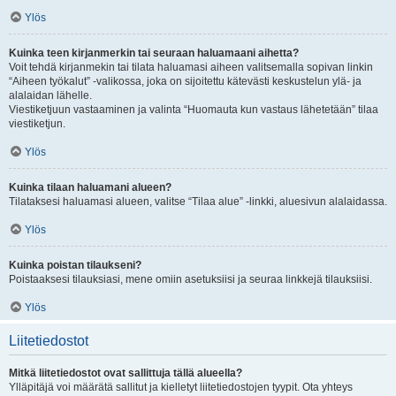
Ylös
Kuinka teen kirjanmerkin tai seuraan haluamaani aihetta?
Voit tehdä kirjanmekin tai tilata haluamasi aiheen valitsemalla sopivan linkin
“Aiheen työkalut” -valikossa, joka on sijoitettu kätevästi keskustelun ylä- ja
alalaidan lähelle.
Viestiketjuun vastaaminen ja valinta “Huomauta kun vastaus lähetetään” tilaa
viestiketjun.
Ylös
Kuinka tilaan haluamani alueen?
Tilataksesi haluamasi alueen, valitse “Tilaa alue” -linkki, aluesivun alalaidassa.
Ylös
Kuinka poistan tilaukseni?
Poistaaksesi tilauksiasi, mene omiin asetuksiisi ja seuraa linkkejä tilauksiisi.
Ylös
Liitetiedostot
Mitkä liitetiedostot ovat sallittuja tällä alueella?
Ylläpitäjä voi määrätä sallitut ja kielletyt liitetiedostojen tyypit. Ota yhteys