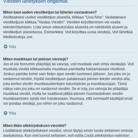
Viestien lähetyksen ongelmat
Miten luon uuden viestiketjun tai lähetän vastauksen?
Aloittaaksesi uuden viestiketjun alueella, klikkaa "Uusi Aihe". Vastataksesi
viestiketjuun klikkaa "Vastaa Viestiin". Viestien kirjoittaminen voi vaatia
rekisteröitymisen. Lista sinun oikeuksistasi alueella on nähtävillä alueen ja
viestiketjun alalaidassa. Esimerkiksi: Voit kirjoittaa uusia viestejä, Voit lähettää
liitetiedostoja, jne.
Ylös
Miten muokkaan tai poistan viestejä?
Jos et ole foorumin ylläpitäjä tai valvoja, voit muokata vain omia viestejäsi. Voit
muokata viestiä klikkaamalla muokkaa-painiketta haluamassasi viestissä.
Joskus painike toimii vain tietyn ajan viestin luomisen jälkeen. Jos joku on jo
vastannut viestiin, löydät viestiketjuun palatessasi pienen tekstin viestisi alla,
joka kertoo viestin muokkauskertojen lukumäärän ja muokkausajan. Tämä
näkyy vain jos joku on vastannut viestiin. Se ei näy, jos valvoja tai ylläpitäjä
muokkaa viestiä, mutta he saattavat jättää pienen huomautuksen viestin
muokkaamisen syistä niin halutessaan. Huomaa, että normaalit käyttäjät eivät
voi poistaa viestejä, jos niihin on joku vastannut.
Ylös
Miten liitän allekirjoituksen viestiini?
Lisätäksesi allekirjoituksen viestiisi, sinun täytyy ensin luoda sellainen omissa
asetuksissa. Kun olet luonut sellaisen, voit valita
Lisää allekirjoitus
-valinnan