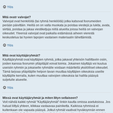
Ylös
Mitä ovatr valvojat?
Valvojat ovat henkilöitä (tai ryhmä henkilöitä) jotka katsovat foorumeiden
perään päivittäin. Heillä on on valta muokata ja poistaa viestejä ja lukita, avata,
siirtää, poistaa ja jakaa viestiketjuja niillä alueilla joissa heillä on valvojan
oikeudet. Yleensä valvojat ovat paikalla estämässä aiheen vierestä
keskustelua tai hyvien tapojen vastaisen materiaalin lähettämistä.
Ylös
Mitä ovat käyttäjäryhmät?
Käyttäjäryhmät ovat käyttäjien ryhmiä, jotka jakavat yhteisön hallittaviin osiin,
joiden kanssa foorumin ylläpitäjät voivat toimia. Jokainen käyttäjä voi kuulua
useisiin ryhmiin ja jokaiselle ryhmälle voidaan määritellä yksilölliset oikeudet.
Tämä tarjoaa ylläpitäjille helpon tavan muuttaa käyttäjien oikeuksia useille
käyttäjille kerralla, kuten muuttaa valvojien oikeuksia tai hallita pääsyä
suljetulle alueelle.
Ylös
Missä ovat käyttäjäryhmät ja miten liityn sellaiseen?
Voit nähdä kaikki ryhmät “Käyttäjäryhmät”-linkin kautta omissa asetuksissa. Jos
haluat liittyä yhteen, klikkaa vastaavaa painiketta. Kaikissa ryhmissä ei
kuitenkaan ole vapaata pääsyä. Jotkut ryhmät vaativat hyväksynnän ennen