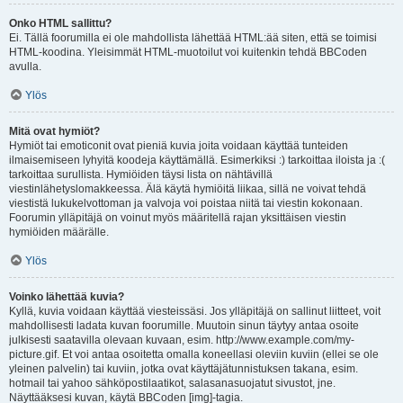
Onko HTML sallittu?
Ei. Tällä foorumilla ei ole mahdollista lähettää HTML:ää siten, että se toimisi
HTML-koodina. Yleisimmät HTML-muotoilut voi kuitenkin tehdä BBCoden
avulla.
Ylös
Mitä ovat hymiöt?
Hymiöt tai emoticonit ovat pieniä kuvia joita voidaan käyttää tunteiden
ilmaisemiseen lyhyitä koodeja käyttämällä. Esimerkiksi :) tarkoittaa iloista ja :(
tarkoittaa surullista. Hymiöiden täysi lista on nähtävillä
viestinlähetyslomakkeessa. Älä käytä hymiöitä liikaa, sillä ne voivat tehdä
viestistä lukukelvottoman ja valvoja voi poistaa niitä tai viestin kokonaan.
Foorumin ylläpitäjä on voinut myös määritellä rajan yksittäisen viestin
hymiöiden määrälle.
Ylös
Voinko lähettää kuvia?
Kyllä, kuvia voidaan käyttää viesteissäsi. Jos ylläpitäjä on sallinut liitteet, voit
mahdollisesti ladata kuvan foorumille. Muutoin sinun täytyy antaa osoite
julkisesti saatavilla olevaan kuvaan, esim. http://www.example.com/my-
picture.gif. Et voi antaa osoitetta omalla koneellasi oleviin kuviin (ellei se ole
yleinen palvelin) tai kuviin, jotka ovat käyttäjätunnistuksen takana, esim.
hotmail tai yahoo sähköpostilaatikot, salasanasuojatut sivustot, jne.
Näyttääksesi kuvan, käytä BBCoden [img]-tagia.