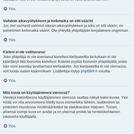
Ylös
Vaihdoin aikavyöhykkeen ja kellonaika on silti väärin!
Jos olet varmasti valinnut oikean aikavyöhykkeen ja aika on silti väärin, on
palvelimen kellonaika väärin. Ota yhteyttä ylläpitäjään korjataksesi ongelman.
Ylös
Kieleni ei ole valittavana!
Joko ylläpitäjä ei ole asentanut kielellesi kielipakettia tai kukaan ei ole
kääntänyt tätä foorumia kielellesi. Kokeile pyytää foorumin ylläpitäjältä, josko
hän voisi asentaa tarvitsemasi kielipaketin. Jos kielipakettia ei ole olemassa,
voit luoda uuden käännöksen. Lisätietoja löytyy
phpBB
®:n sivuilta.
Ylös
Mitä kuvia on käyttäjänimeni vieressä?
Viestejä katsottaessa käyttäjänimen vieressä saattaa näkyä kaksi kuvaa. Yksi
niistä voi olla arvonimeesi liitetty kuva esimerkiksi tähtien, laatikoiden tai
pisteiden muodossa viestimäärästäsi tai statuksestasi riippuen. Toinen,
yleensä isompi kuva on avatar ja on yleensä uniikki tai henkilökohtainen
jokaisella käyttäjällä.
Ylös