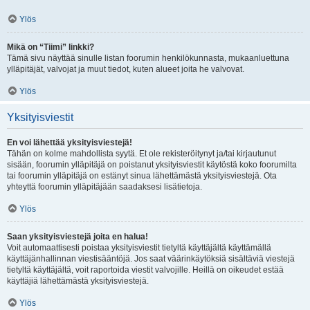
Ylös
Mikä on “Tiimi” linkki?
Tämä sivu näyttää sinulle listan foorumin henkilökunnasta, mukaanluettuna
ylläpitäjät, valvojat ja muut tiedot, kuten alueet joita he valvovat.
Ylös
Yksityisviestit
En voi lähettää yksityisviestejä!
Tähän on kolme mahdollista syytä. Et ole rekisteröitynyt ja/tai kirjautunut
sisään, foorumin ylläpitäjä on poistanut yksityisviestit käytöstä koko foorumilta
tai foorumin ylläpitäjä on estänyt sinua lähettämästä yksityisviestejä. Ota
yhteyttä foorumin ylläpitäjään saadaksesi lisätietoja.
Ylös
Saan yksityisviestejä joita en halua!
Voit automaattisesti poistaa yksityisviestit tietyltä käyttäjältä käyttämällä
käyttäjänhallinnan viestisääntöjä. Jos saat väärinkäytöksiä sisältäviä viestejä
tietyltä käyttäjältä, voit raportoida viestit valvojille. Heillä on oikeudet estää
käyttäjiä lähettämästä yksityisviestejä.
Ylös