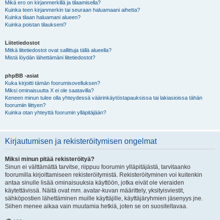
Mikä ero on kirjanmerkillä ja tilaamisella?
Kuinka teen kirjanmerkin tai seuraan haluamaani aihetta?
Kuinka tilaan haluamani alueen?
Kuinka poistan tilaukseni?
Liitetiedostot
Mitkä liitetiedostot ovat sallittuja tällä alueella?
Mistä löydän lähettämäni liitetiedostot?
phpBB -asiat
Kuka kirjoitti tämän foorumisovelluksen?
Miksi ominaisuutta X ei ole saatavilla?
Keneen minun tulee olla yhteydessä väärinkäytöstapauksissa tai lakiasioissa tähän
foorumiin liittyen?
Kuinka otan yhteyttä foorumin ylläpitäjään?
Kirjautumisen ja rekisteröitymisen ongelmat
Miksi minun pitää rekisteröityä?
Sinun ei välttämättä tarvitse, riippuu foorumin ylläpitäjästä, tarvitaanko
foorumilla kirjoittamiseen rekisteröitymistä. Rekisteröityminen voi kuitenkin
antaa sinulle lisää ominaisuuksia käyttöön, jotka eivät ole vieraiden
käytettävissä. Näitä ovat mm. avatar-kuvan määrittely, yksityisviestit,
sähköpostien lähettäminen muille käyttäjille, käyttäjäryhmien jäsenyys jne.
Siihen menee aikaa vain muutamia hetkiä, joten se on suositeltavaa.