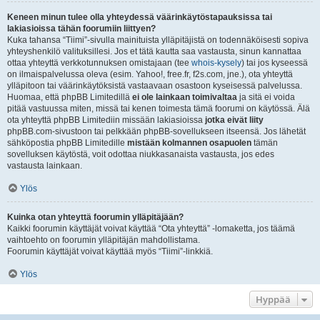
Keneen minun tulee olla yhteydessä väärinkäytöstapauksissa tai
lakiasioissa tähän foorumiin liittyen?
Kuka tahansa “Tiimi”-sivulla mainituista ylläpitäjistä on todennäköisesti sopiva
yhteyshenkilö valituksillesi. Jos et tätä kautta saa vastausta, sinun kannattaa
ottaa yhteyttä verkkotunnuksen omistajaan (tee
whois-kysely
) tai jos kyseessä
on ilmaispalvelussa oleva (esim. Yahoo!, free.fr, f2s.com, jne.), ota yhteyttä
ylläpitoon tai väärinkäytöksistä vastaavaan osastoon kyseisessä palvelussa.
Huomaa, että phpBB Limitedillä
ei ole lainkaan toimivaltaa
ja sitä ei voida
pitää vastuussa miten, missä tai kenen toimesta tämä foorumi on käytössä. Älä
ota yhteyttä phpBB Limitediin missään lakiasioissa
jotka eivät liity
phpBB.com-sivustoon tai pelkkään phpBB-sovellukseen itseensä. Jos lähetät
sähköpostia phpBB Limitedille
mistään kolmannen osapuolen
tämän
sovelluksen käytöstä, voit odottaa niukkasanaista vastausta, jos edes
vastausta lainkaan.
Ylös
Kuinka otan yhteyttä foorumin ylläpitäjään?
Kaikki foorumin käyttäjät voivat käyttää “Ota yhteyttä” -lomaketta, jos täämä
vaihtoehto on foorumin ylläpitäjän mahdollistama.
Foorumin käyttäjät voivat käyttää myös “Tiimi”-linkkiä.
Ylös
Hyppää