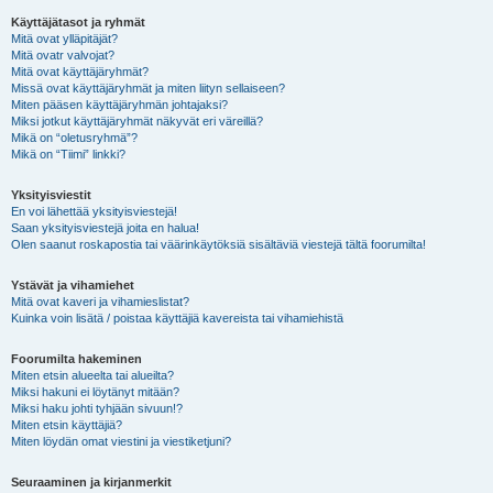
Käyttäjätasot ja ryhmät
Mitä ovat ylläpitäjät?
Mitä ovatr valvojat?
Mitä ovat käyttäjäryhmät?
Missä ovat käyttäjäryhmät ja miten liityn sellaiseen?
Miten pääsen käyttäjäryhmän johtajaksi?
Miksi jotkut käyttäjäryhmät näkyvät eri väreillä?
Mikä on “oletusryhmä”?
Mikä on “Tiimi” linkki?
Yksityisviestit
En voi lähettää yksityisviestejä!
Saan yksityisviestejä joita en halua!
Olen saanut roskapostia tai väärinkäytöksiä sisältäviä viestejä tältä foorumilta!
Ystävät ja vihamiehet
Mitä ovat kaveri ja vihamieslistat?
Kuinka voin lisätä / poistaa käyttäjiä kavereista tai vihamiehistä
Foorumilta hakeminen
Miten etsin alueelta tai alueilta?
Miksi hakuni ei löytänyt mitään?
Miksi haku johti tyhjään sivuun!?
Miten etsin käyttäjiä?
Miten löydän omat viestini ja viestiketjuni?
Seuraaminen ja kirjanmerkit