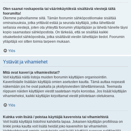
Olen saanut roskapostia tai väärinkäytöksiä sisältäviä viestejä tältä
foorumilta!
Olemme pahoillamme siitä. Tämän foorumin sähköpostilomake sisältää
ominaisuuksia, jotka yrittävät estää ja seurata käyttäjiä, jotka lähettävät
sellaisia viestejä, joten ota yhteyttä foorumin ylläpitäjään ja lähetä hänelle täysi
kopio saamastasi sähköpostista. On tärkeää, että se sisältää kaikki
otsaketiedot sähköpostista, jotka sisältävät viestin lähettäjän tiedot. Foorumin
ylläpitäjä voi sitten toimia tarpeen mukaan.
Ylös
Ystävät ja vihamiehet
Mitä ovat kaveri ja vihamieslistat?
Voit käyttää näitä listoja muiden foorumin käyttäjien organisointiin.
Kaverilistalle lisätään käyttäjiä omien asetusten kautta. Tämä auttaa nopeasti
näkemään jos he ovat paikalla ja yksityisviestien lähettämisessä. Teemasta
riippuen näiden käyttäjien viestit saatetaan myös korostaa. Jos lisäät käyttäjän
vihamieheksi, kaikki käyttäjän kirjoittamat viestit piilotetaan oletuksena.
Ylös
Kuinka voin lisätä / poistaa käyttäjiä kavereista tai vihamiehistä
Voit lisätä käyttäjiä listoihisi kahdella tapaa. Jokaisen käyttäjän profiilissa on
linkki jonka kautta voit lisätä heidät joko kavereihin tai vihamiehiin.