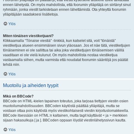
Foorumin ylläpitäjä on päättänyt, että viestit kyseiselle alueelle tulee tarkastaa
ennen lähetystä. On myös mahdollista, että foorumin ylläpitäjä on siirtänyt sinut
ryhmään, jonka viestit tarkistetaan ennen lähettämistä. Ota yhteyttä foorumin
ylläpitäjään saadaksesi lisätietoja.
Ylös
Miten tönäisen viestiketjuani?
Klikkaamalla “Tönaise viestiä” -linkkiä, kun katselet sitä, voit “tönäistä”
viestiketjua alueen ensimmäisen sivun yläosaan. Jos et näe tätä, viestiketjujen
tönäiseminen ei ole sallittua tai aika joka viestiketjujen tönäisemisen välillä
vaaditaan ei ole vielä kulunut. On myös mahdollista nostaa viestiketjua
vastaamalla siihen, mutta varmista että noudatat foorumin sääntöjä jos päätät
tehdä niin.
Ylös
Muotoilu ja aiheiden tyypit
Mikä on BBCode?
BBCode on HTML-kielen tapainen toteutus, joka tarjoaa tiettyjen viestin osien
muotoilumahdollisuuden. BBCoden käytöstä päättää ylläpitäjä, mutta se
voidaan ottaa pois käytöstä myös viestikohtaisesti viestin kirjoituslomakkeella.
BBCode itsessään on HTML:n kaltainen, mutta tagit käyttävät < ja > merkkien
sijaan hakasulkuja [ ja ]. BBCoden oppaan löydät viestinlähetyssivun kautta.
Ylös