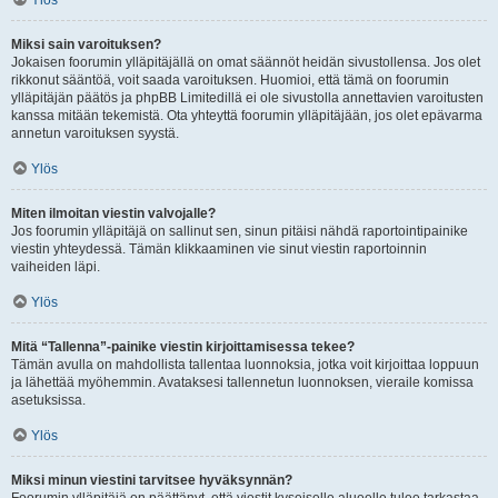
Ylös
Miksi sain varoituksen?
Jokaisen foorumin ylläpitäjällä on omat säännöt heidän sivustollensa. Jos olet
rikkonut sääntöä, voit saada varoituksen. Huomioi, että tämä on foorumin
ylläpitäjän päätös ja phpBB Limitedillä ei ole sivustolla annettavien varoitusten
kanssa mitään tekemistä. Ota yhteyttä foorumin ylläpitäjään, jos olet epävarma
annetun varoituksen syystä.
Ylös
Miten ilmoitan viestin valvojalle?
Jos foorumin ylläpitäjä on sallinut sen, sinun pitäisi nähdä raportointipainike
viestin yhteydessä. Tämän klikkaaminen vie sinut viestin raportoinnin
vaiheiden läpi.
Ylös
Mitä “Tallenna”-painike viestin kirjoittamisessa tekee?
Tämän avulla on mahdollista tallentaa luonnoksia, jotka voit kirjoittaa loppuun
ja lähettää myöhemmin. Avataksesi tallennetun luonnoksen, vieraile komissa
asetuksissa.
Ylös
Miksi minun viestini tarvitsee hyväksynnän?