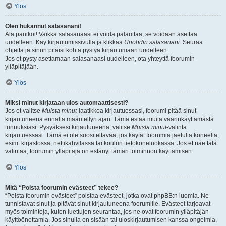
Ylös
Olen hukannut salasanani!
Älä panikoi! Vaikka salasanaasi ei voida palauttaa, se voidaan asettaa
uudelleen. Käy kirjautumissivulla ja klikkaa
Unohdin salasanani
. Seuraa
ohjeita ja sinun pitäisi kohta pystyä kirjautumaan uudelleen.
Jos et pysty asettamaan salasanaasi uudelleen, ota yhteyttä foorumin
ylläpitäjään.
Ylös
Miksi minut kirjataan ulos automaattisesti?
Jos et valitse
Muista minut
-laatikkoa kirjautuessasi, foorumi pitää sinut
kirjautuneena ennalta määritellyn ajan. Tämä estää muita väärinkäyttämästä
tunnuksiasi. Pysyäksesi kirjautuneena, valitse
Muista minut
-valinta
kirjautuessasi. Tämä ei ole suositeltavaa, jos käytät foorumia jaetulta koneelta,
esim. kirjastossa, nettikahvilassa tai koulun tietokoneluokassa. Jos et näe tätä
valintaa, foorumin ylläpitäjä on estänyt tämän toiminnon käyttämisen.
Ylös
Mitä “Poista foorumin evästeet” tekee?
“Poista foorumin evästeet” poistaa evästeet, jotka ovat phpBB:n luomia. Ne
tunnistavat sinut ja pitävät sinut kirjautuneena foorumille. Evästeet tarjoavat
myös toimintoja, kuten luettujen seurantaa, jos ne ovat foorumin ylläpitäjän
käyttöönottamia. Jos sinulla on sisään tai uloskirjautumisen kanssa ongelmia,