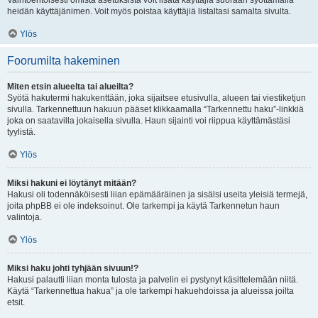
Vaihtoehtoisesti omista asetuksista voit lisätä käyttäjiä suoraan syöttämällä
heidän käyttäjänimen. Voit myös poistaa käyttäjiä listaltasi samalta sivulta.
Ylös
Foorumilta hakeminen
Miten etsin alueelta tai alueilta?
Syötä hakutermi hakukenttään, joka sijaitsee etusivulla, alueen tai viestiketjun
sivulla. Tarkennettuun hakuun pääset klikkaamalla “Tarkennettu haku”-linkkiä
joka on saatavilla jokaisella sivulla. Haun sijainti voi riippua käyttämästäsi
tyylistä.
Ylös
Miksi hakuni ei löytänyt mitään?
Hakusi oli todennäköisesti liian epämääräinen ja sisälsi useita yleisiä termejä,
joita phpBB ei ole indeksoinut. Ole tarkempi ja käytä Tarkennetun haun
valintoja.
Ylös
Miksi haku johti tyhjään sivuun!?
Hakusi palautti liian monta tulosta ja palvelin ei pystynyt käsittelemään niitä.
Käytä “Tarkennettua hakua” ja ole tarkempi hakuehdoissa ja alueissa joilta
etsit.