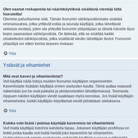
Olen saanut roskapostia tai väärinkäytöksiä sisältäviä viestejä tältä
foorumilta!
Olemme pahoillamme siitä. Tämän foorumin sähköpostilomake sisältää
ominaisuuksia, jotka yrittävät estää ja seurata käyttäjiä, jotka lähettävät
sellaisia viestejä, joten ota yhteyttä foorumin ylläpitäjään ja lähetä hänelle täysi
kopio saamastasi sähköpostista. On tärkeää, että se sisältää kaikki
otsaketiedot sähköpostista, jotka sisältävät viestin lähettäjän tiedot. Foorumin
ylläpitäjä voi sitten toimia tarpeen mukaan.
Ylös
Ystävät ja vihamiehet
Mitä ovat kaveri ja vihamieslistat?
Voit käyttää näitä listoja muiden foorumin käyttäjien organisointiin.
Kaverilistalle lisätään käyttäjiä omien asetusten kautta. Tämä auttaa nopeasti
näkemään jos he ovat paikalla ja yksityisviestien lähettämisessä. Teemasta
riippuen näiden käyttäjien viestit saatetaan myös korostaa. Jos lisäät käyttäjän
vihamieheksi, kaikki käyttäjän kirjoittamat viestit piilotetaan oletuksena.
Ylös
Kuinka voin lisätä / poistaa käyttäjiä kavereista tai vihamiehistä
Voit lisätä käyttäjiä listoihisi kahdella tapaa. Jokaisen käyttäjän profiilissa on
linkki jonka kautta voit lisätä heidät joko kavereihin tai vihamiehiin.