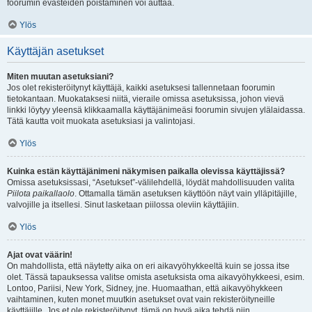
foorumin evästeiden poistaminen voi auttaa.
Ylös
Käyttäjän asetukset
Miten muutan asetuksiani?
Jos olet rekisteröitynyt käyttäjä, kaikki asetuksesi tallennetaan foorumin
tietokantaan. Muokataksesi niitä, vieraile omissa asetuksissa, johon vievä
linkki löytyy yleensä klikkaamalla käyttäjänimeäsi foorumin sivujen ylälaidassa.
Tätä kautta voit muokata asetuksiasi ja valintojasi.
Ylös
Kuinka estän käyttäjänimeni näkymisen paikalla olevissa käyttäjissä?
Omissa asetuksissasi, “Asetukset”-välilehdellä, löydät mahdollisuuden valita
Piilota paikallaolo
. Ottamalla tämän asetuksen käyttöön näyt vain ylläpitäjille,
valvojille ja itsellesi. Sinut lasketaan piilossa oleviin käyttäjiin.
Ylös
Ajat ovat väärin!
On mahdollista, että näytetty aika on eri aikavyöhykkeeltä kuin se jossa itse
olet. Tässä tapauksessa valitse omista asetuksista oma aikavyöhykkeesi, esim.
Lontoo, Pariisi, New York, Sidney, jne. Huomaathan, että aikavyöhykkeen
vaihtaminen, kuten monet muutkin asetukset ovat vain rekisteröityneille
käyttäjille. Jos et ole rekisteröitynyt, tämä on hyvä aika tehdä niin.