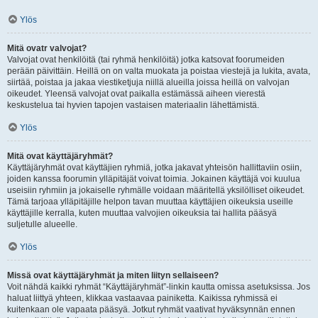
Ylös
Mitä ovatr valvojat?
Valvojat ovat henkilöitä (tai ryhmä henkilöitä) jotka katsovat foorumeiden
perään päivittäin. Heillä on on valta muokata ja poistaa viestejä ja lukita, avata,
siirtää, poistaa ja jakaa viestiketjuja niillä alueilla joissa heillä on valvojan
oikeudet. Yleensä valvojat ovat paikalla estämässä aiheen vierestä
keskustelua tai hyvien tapojen vastaisen materiaalin lähettämistä.
Ylös
Mitä ovat käyttäjäryhmät?
Käyttäjäryhmät ovat käyttäjien ryhmiä, jotka jakavat yhteisön hallittaviin osiin,
joiden kanssa foorumin ylläpitäjät voivat toimia. Jokainen käyttäjä voi kuulua
useisiin ryhmiin ja jokaiselle ryhmälle voidaan määritellä yksilölliset oikeudet.
Tämä tarjoaa ylläpitäjille helpon tavan muuttaa käyttäjien oikeuksia useille
käyttäjille kerralla, kuten muuttaa valvojien oikeuksia tai hallita pääsyä
suljetulle alueelle.
Ylös
Missä ovat käyttäjäryhmät ja miten liityn sellaiseen?
Voit nähdä kaikki ryhmät “Käyttäjäryhmät”-linkin kautta omissa asetuksissa. Jos
haluat liittyä yhteen, klikkaa vastaavaa painiketta. Kaikissa ryhmissä ei
kuitenkaan ole vapaata pääsyä. Jotkut ryhmät vaativat hyväksynnän ennen