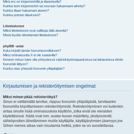
Mikä ero on kirjanmerkillä ja tilaamisella?
Kuinka teen kirjanmerkin tai seuraan haluamaani aihetta?
Kuinka tilaan haluamani alueen?
Kuinka poistan tilaukseni?
Liitetiedostot
Mitkä liitetiedostot ovat sallittuja tällä alueella?
Mistä löydän lähettämäni liitetiedostot?
phpBB -asiat
Kuka kirjoitti tämän foorumisovelluksen?
Miksi ominaisuutta X ei ole saatavilla?
Keneen minun tulee olla yhteydessä väärinkäytöstapauksissa tai lakiasioissa tähän
foorumiin liittyen?
Kuinka otan yhteyttä foorumin ylläpitäjään?
Kirjautumisen ja rekisteröitymisen ongelmat
Miksi minun pitää rekisteröityä?
Sinun ei välttämättä tarvitse, riippuu foorumin ylläpitäjästä, tarvitaanko
foorumilla kirjoittamiseen rekisteröitymistä. Rekisteröityminen voi kuitenkin
antaa sinulle lisää ominaisuuksia käyttöön, jotka eivät ole vieraiden
käytettävissä. Näitä ovat mm. avatar-kuvan määrittely, yksityisviestit,
sähköpostien lähettäminen muille käyttäjille, käyttäjäryhmien jäsenyys jne.
Siihen menee aikaa vain muutamia hetkiä, joten se on suositeltavaa.