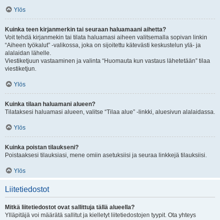
Ylös
Kuinka teen kirjanmerkin tai seuraan haluamaani aihetta?
Voit tehdä kirjanmekin tai tilata haluamasi aiheen valitsemalla sopivan linkin
“Aiheen työkalut” -valikossa, joka on sijoitettu kätevästi keskustelun ylä- ja
alalaidan lähelle.
Viestiketjuun vastaaminen ja valinta “Huomauta kun vastaus lähetetään” tilaa
viestiketjun.
Ylös
Kuinka tilaan haluamani alueen?
Tilataksesi haluamasi alueen, valitse “Tilaa alue” -linkki, aluesivun alalaidassa.
Ylös
Kuinka poistan tilaukseni?
Poistaaksesi tilauksiasi, mene omiin asetuksiisi ja seuraa linkkejä tilauksiisi.
Ylös
Liitetiedostot
Mitkä liitetiedostot ovat sallittuja tällä alueella?
Ylläpitäjä voi määrätä sallitut ja kielletyt liitetiedostojen tyypit. Ota yhteys