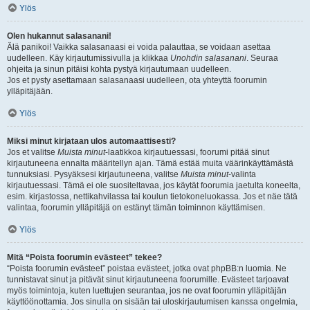
Ylös
Olen hukannut salasanani!
Älä panikoi! Vaikka salasanaasi ei voida palauttaa, se voidaan asettaa
uudelleen. Käy kirjautumissivulla ja klikkaa
Unohdin salasanani
. Seuraa
ohjeita ja sinun pitäisi kohta pystyä kirjautumaan uudelleen.
Jos et pysty asettamaan salasanaasi uudelleen, ota yhteyttä foorumin
ylläpitäjään.
Ylös
Miksi minut kirjataan ulos automaattisesti?
Jos et valitse
Muista minut
-laatikkoa kirjautuessasi, foorumi pitää sinut
kirjautuneena ennalta määritellyn ajan. Tämä estää muita väärinkäyttämästä
tunnuksiasi. Pysyäksesi kirjautuneena, valitse
Muista minut
-valinta
kirjautuessasi. Tämä ei ole suositeltavaa, jos käytät foorumia jaetulta koneelta,
esim. kirjastossa, nettikahvilassa tai koulun tietokoneluokassa. Jos et näe tätä
valintaa, foorumin ylläpitäjä on estänyt tämän toiminnon käyttämisen.
Ylös
Mitä “Poista foorumin evästeet” tekee?
“Poista foorumin evästeet” poistaa evästeet, jotka ovat phpBB:n luomia. Ne
tunnistavat sinut ja pitävät sinut kirjautuneena foorumille. Evästeet tarjoavat
myös toimintoja, kuten luettujen seurantaa, jos ne ovat foorumin ylläpitäjän
käyttöönottamia. Jos sinulla on sisään tai uloskirjautumisen kanssa ongelmia,