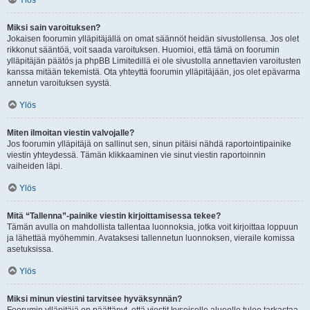
Ylös
Miksi sain varoituksen?
Jokaisen foorumin ylläpitäjällä on omat säännöt heidän sivustollensa. Jos olet
rikkonut sääntöä, voit saada varoituksen. Huomioi, että tämä on foorumin
ylläpitäjän päätös ja phpBB Limitedillä ei ole sivustolla annettavien varoitusten
kanssa mitään tekemistä. Ota yhteyttä foorumin ylläpitäjään, jos olet epävarma
annetun varoituksen syystä.
Ylös
Miten ilmoitan viestin valvojalle?
Jos foorumin ylläpitäjä on sallinut sen, sinun pitäisi nähdä raportointipainike
viestin yhteydessä. Tämän klikkaaminen vie sinut viestin raportoinnin
vaiheiden läpi.
Ylös
Mitä “Tallenna”-painike viestin kirjoittamisessa tekee?
Tämän avulla on mahdollista tallentaa luonnoksia, jotka voit kirjoittaa loppuun
ja lähettää myöhemmin. Avataksesi tallennetun luonnoksen, vieraile komissa
asetuksissa.
Ylös
Miksi minun viestini tarvitsee hyväksynnän?