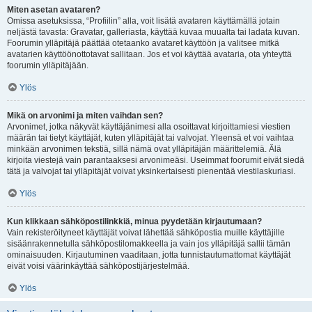
Miten asetan avataren?
Omissa asetuksissa, “Profiilin” alla, voit lisätä avataren käyttämällä jotain
neljästä tavasta: Gravatar, galleriasta, käyttää kuvaa muualta tai ladata kuvan.
Foorumin ylläpitäjä päättää otetaanko avataret käyttöön ja valitsee mitkä
avatarien käyttöönottotavat sallitaan. Jos et voi käyttää avataria, ota yhteyttä
foorumin ylläpitäjään.
Ylös
Mikä on arvonimi ja miten vaihdan sen?
Arvonimet, jotka näkyvät käyttäjänimesi alla osoittavat kirjoittamiesi viestien
määrän tai tietyt käyttäjät, kuten ylläpitäjät tai valvojat. Yleensä et voi vaihtaa
minkään arvonimen tekstiä, sillä nämä ovat ylläpitäjän määrittelemiä. Älä
kirjoita viestejä vain parantaaksesi arvonimeäsi. Useimmat foorumit eivät siedä
tätä ja valvojat tai ylläpitäjät voivat yksinkertaisesti pienentää viestilaskuriasi.
Ylös
Kun klikkaan sähköpostilinkkiä, minua pyydetään kirjautumaan?
Vain rekisteröityneet käyttäjät voivat lähettää sähköpostia muille käyttäjille
sisäänrakennetulla sähköpostilomakkeella ja vain jos ylläpitäjä sallii tämän
ominaisuuden. Kirjautuminen vaaditaan, jotta tunnistautumattomat käyttäjät
eivät voisi väärinkäyttää sähköpostijärjestelmää.
Ylös