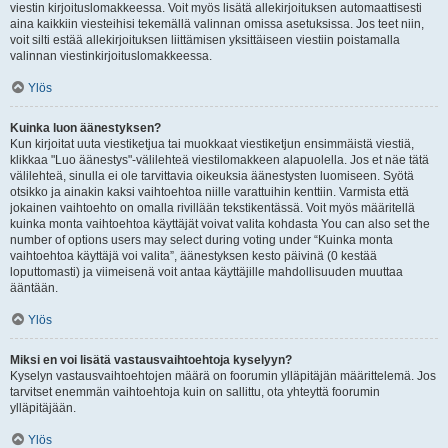
viestin kirjoituslomakkeessa. Voit myös lisätä allekirjoituksen automaattisesti
aina kaikkiin viesteihisi tekemällä valinnan omissa asetuksissa. Jos teet niin,
voit silti estää allekirjoituksen liittämisen yksittäiseen viestiin poistamalla
valinnan viestinkirjoituslomakkeessa.
Ylös
Kuinka luon äänestyksen?
Kun kirjoitat uuta viestiketjua tai muokkaat viestiketjun ensimmäistä viestiä,
klikkaa "Luo äänestys"-välilehteä viestilomakkeen alapuolella. Jos et näe tätä
välilehteä, sinulla ei ole tarvittavia oikeuksia äänestysten luomiseen. Syötä
otsikko ja ainakin kaksi vaihtoehtoa niille varattuihin kenttiin. Varmista että
jokainen vaihtoehto on omalla rivillään tekstikentässä. Voit myös määritellä
kuinka monta vaihtoehtoa käyttäjät voivat valita kohdasta You can also set the
number of options users may select during voting under “Kuinka monta
vaihtoehtoa käyttäjä voi valita”, äänestyksen kesto päivinä (0 kestää
loputtomasti) ja viimeisenä voit antaa käyttäjille mahdollisuuden muuttaa
ääntään.
Ylös
Miksi en voi lisätä vastausvaihtoehtoja kyselyyn?
Kyselyn vastausvaihtoehtojen määrä on foorumin ylläpitäjän määrittelemä. Jos
tarvitset enemmän vaihtoehtoja kuin on sallittu, ota yhteyttä foorumin
ylläpitäjään.
Ylös