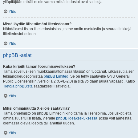
ylläpitäjään mikäli et ole varma mitkä tiedostot ovat sallittuja..
Ylös
Mistä löydän lähettämäni liitetiedostot?
Nähdäksesi listan liitetiedostoistasi, mene omiin asetuksiin ja seuraa linkkejä
liitetiedostot-osioon.
Ylös
phpBB -asiat
Kuka kirjoitti tämän foorumisovelluksen?
Tämä sovellus (sen muokkaamattomassa tilassa) on tuottanut, julkaissut ja sen
tekijänoikeudet omistaa
phpBB Limited
. Se on tehty saataville GNU General
Public Licensenssin, versiolla 2 (GPL-2.0) ja sitä voidaan jakaa vapaasti. Katso
Tietoja phpBB:stä
saadaksesi lisätietoja.
Ylös
Miksi ominaisuutta X ei ole saatavilla?
Tämä ohjelmisto on phpBB Limitedin kirjoittama ja lisensoima. Jos uskot, että
ominaisuus tulisi lisätä, vieraile
phpBB ideakeskuksessa
, jossa voit äänestää
olemassa olevia ideoita tai lähettää uuden.
Ylös