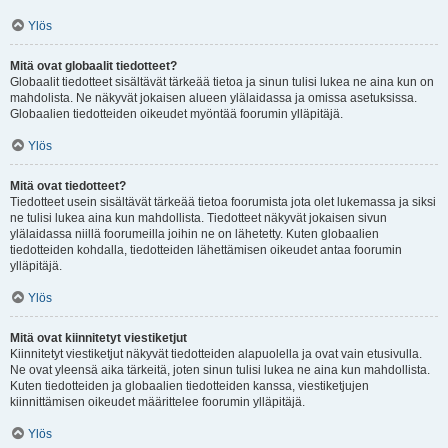
Ylös
Mitä ovat globaalit tiedotteet?
Globaalit tiedotteet sisältävät tärkeää tietoa ja sinun tulisi lukea ne aina kun on
mahdolista. Ne näkyvät jokaisen alueen ylälaidassa ja omissa asetuksissa.
Globaalien tiedotteiden oikeudet myöntää foorumin ylläpitäjä.
Ylös
Mitä ovat tiedotteet?
Tiedotteet usein sisältävät tärkeää tietoa foorumista jota olet lukemassa ja siksi
ne tulisi lukea aina kun mahdollista. Tiedotteet näkyvät jokaisen sivun
ylälaidassa niillä foorumeilla joihin ne on lähetetty. Kuten globaalien
tiedotteiden kohdalla, tiedotteiden lähettämisen oikeudet antaa foorumin
ylläpitäjä.
Ylös
Mitä ovat kiinnitetyt viestiketjut
Kiinnitetyt viestiketjut näkyvät tiedotteiden alapuolella ja ovat vain etusivulla.
Ne ovat yleensä aika tärkeitä, joten sinun tulisi lukea ne aina kun mahdollista.
Kuten tiedotteiden ja globaalien tiedotteiden kanssa, viestiketjujen
kiinnittämisen oikeudet määrittelee foorumin ylläpitäjä.
Ylös