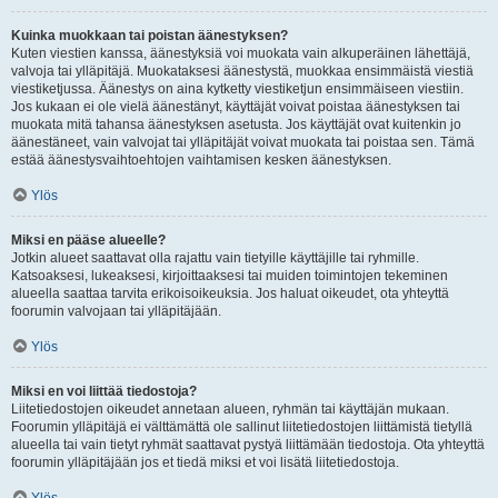
Kuinka muokkaan tai poistan äänestyksen?
Kuten viestien kanssa, äänestyksiä voi muokata vain alkuperäinen lähettäjä,
valvoja tai ylläpitäjä. Muokataksesi äänestystä, muokkaa ensimmäistä viestiä
viestiketjussa. Äänestys on aina kytketty viestiketjun ensimmäiseen viestiin.
Jos kukaan ei ole vielä äänestänyt, käyttäjät voivat poistaa äänestyksen tai
muokata mitä tahansa äänestyksen asetusta. Jos käyttäjät ovat kuitenkin jo
äänestäneet, vain valvojat tai ylläpitäjät voivat muokata tai poistaa sen. Tämä
estää äänestysvaihtoehtojen vaihtamisen kesken äänestyksen.
Ylös
Miksi en pääse alueelle?
Jotkin alueet saattavat olla rajattu vain tietyille käyttäjille tai ryhmille.
Katsoaksesi, lukeaksesi, kirjoittaaksesi tai muiden toimintojen tekeminen
alueella saattaa tarvita erikoisoikeuksia. Jos haluat oikeudet, ota yhteyttä
foorumin valvojaan tai ylläpitäjään.
Ylös
Miksi en voi liittää tiedostoja?
Liitetiedostojen oikeudet annetaan alueen, ryhmän tai käyttäjän mukaan.
Foorumin ylläpitäjä ei välttämättä ole sallinut liitetiedostojen liittämistä tietyllä
alueella tai vain tietyt ryhmät saattavat pystyä liittämään tiedostoja. Ota yhteyttä
foorumin ylläpitäjään jos et tiedä miksi et voi lisätä liitetiedostoja.