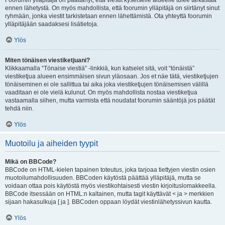
Foorumin ylläpitäjä on päättänyt, että viestit kyseiselle alueelle tulee tarkastaa
ennen lähetystä. On myös mahdollista, että foorumin ylläpitäjä on siirtänyt sinut
ryhmään, jonka viestit tarkistetaan ennen lähettämistä. Ota yhteyttä foorumin
ylläpitäjään saadaksesi lisätietoja.
Ylös
Miten tönäisen viestiketjuani?
Klikkaamalla “Tönaise viestiä” -linkkiä, kun katselet sitä, voit “tönäistä”
viestiketjua alueen ensimmäisen sivun yläosaan. Jos et näe tätä, viestiketjujen
tönäiseminen ei ole sallittua tai aika joka viestiketjujen tönäisemisen välillä
vaaditaan ei ole vielä kulunut. On myös mahdollista nostaa viestiketjua
vastaamalla siihen, mutta varmista että noudatat foorumin sääntöjä jos päätät
tehdä niin.
Ylös
Muotoilu ja aiheiden tyypit
Mikä on BBCode?
BBCode on HTML-kielen tapainen toteutus, joka tarjoaa tiettyjen viestin osien
muotoilumahdollisuuden. BBCoden käytöstä päättää ylläpitäjä, mutta se
voidaan ottaa pois käytöstä myös viestikohtaisesti viestin kirjoituslomakkeella.
BBCode itsessään on HTML:n kaltainen, mutta tagit käyttävät < ja > merkkien
sijaan hakasulkuja [ ja ]. BBCoden oppaan löydät viestinlähetyssivun kautta.
Ylös