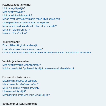
Käyttäjätasot ja ryhmät
Mitä ovat ylläpitäjät?
Mitä ovatr valvojat?
Mitä ovat käyttäjäryhmät?
Missä ovat käyttäjäryhmät ja miten liityn sellaiseen?
Miten pääsen käyttäjäryhmän johtajaksi?
Miksi jotkut käyttäjäryhmät näkyvät eri väreillä?
Mikä on “oletusryhmä”?
Mikä on “Tiimi” linkki?
Yksityisviestit
En voi lähettää yksityisviestejä!
Saan yksityisviestejä joita en halua!
Olen saanut roskapostia tai väärinkäytöksiä sisältäviä viestejä tältä foorumilta!
Ystävät ja vihamiehet
Mitä ovat kaveri ja vihamieslistat?
Kuinka voin lisätä / poistaa käyttäjiä kavereista tai vihamiehistä
Foorumilta hakeminen
Miten etsin alueelta tai alueilta?
Miksi hakuni ei löytänyt mitään?
Miksi haku johti tyhjään sivuun!?
Miten etsin käyttäjiä?
Miten löydän omat viestini ja viestiketjuni?
Seuraaminen ja kirjanmerkit