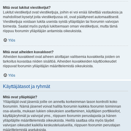
Mitä ovat lukitut viestiketjut?
Lukitut viestiketjut ovat viestiketjuja, joihin ei voi enää lähettää vastauksia ja
mahdolliset kyselyt joita viestiketjussa oli, ovat päättyneet automaattisesti.
Viestiketjuja voidaan lukita useista syistä ylläpitäjän tai foorumin valvojan
toimesta. Saatat myös pystyä lukitsemaan oman viestiketjusi, mutta tämä
riippuu foorumin ylläpitäjän antamista oikeuksista.
Ylös
Mitä ovat aiheiden kuvakkeet?
Aiheiden kuvakkeet ovat aiheen aloittajan valitsemia kuvakkeita joiden on
tarkoitus kuvastaa niiden sisältöä. Aiheiden kuvakkeiden käyttöoikeudet
riippuvat foorumin ylläpitäjän määrittelemistä oikeuksista.
Ylös
Käyttäjätasot ja ryhmät
Mitä ovat ylläpitäjät?
Ylläpitäjät ovat jäseniä joille on annettu korkeimman tason kontrolli koko
foorumiin. Nämä jäsenet voivat hallita foorumin kaikkia foorumin toiminnan
osa-alueita, mukaan lukien oikeuksien asettaminen, käyttäjien porttikiellot,
käyttäjäryhmät ja valvojat yms., riippuen foorumin perustajasta ja hänen
ylläpitäjille määrittelemistä oikeuksista. Heillä saattaa olla myös täydet
valvojan oikeudet kaikilla keskustelualueilla, riippuen foorumin perustajan
määrittelemistä asetuksista.