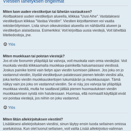
Viestien lähetyksen ongelmat
Miten luon uuden viestiketjun tai lähetän vastauksen?
Aloittaaksesi uuden viestiketjun alueella, klikkaa "Uusi Aihe". Vastataksesi
viestiketjuun klikkaa "Vastaa Viestiin". Viestien kirjoittaminen voi vaatia
rekisteröitymisen. Lista sinun oikeuksistasi alueella on nähtävillä alueen ja
viestiketjun alalaidassa. Esimerkiksi: Voit kirjoittaa uusia viestejä, Voit lähettää
liitetiedostoja, jne.
Ylös
Miten muokkaan tai poistan viestejä?
Jos et ole foorumin ylläpitäjä tai valvoja, voit muokata vain omia viestejäsi. Voit
muokata viestiä klikkaamalla muokkaa-painiketta haluamassasi viestissä.
Joskus painike toimii vain tietyn ajan viestin luomisen jälkeen. Jos joku on jo
vastannut viestiin, löydät viestiketjuun palatessasi pienen tekstin viestisi alla,
joka kertoo viestin muokkauskertojen lukumäärän ja muokkausajan. Tämä
näkyy vain jos joku on vastannut viestiin. Se ei näy, jos valvoja tai ylläpitäjä
muokkaa viestiä, mutta he saattavat jättää pienen huomautuksen viestin
muokkaamisen syistä niin halutessaan. Huomaa, että normaalit käyttäjät eivät
voi poistaa viestejä, jos niihin on joku vastannut.
Ylös
Miten liitän allekirjoituksen viestiini?
Lisätäksesi allekirjoituksen viestiisi, sinun täytyy ensin luoda sellainen omissa
asetuksissa. Kun olet luonut sellaisen, voit valita
Lisää allekirjoitus
-valinnan