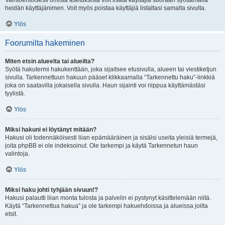
Vaihtoehtoisesti omista asetuksista voit lisätä käyttäjiä suoraan syöttämällä
heidän käyttäjänimen. Voit myös poistaa käyttäjiä listaltasi samalta sivulta.
Ylös
Foorumilta hakeminen
Miten etsin alueelta tai alueilta?
Syötä hakutermi hakukenttään, joka sijaitsee etusivulla, alueen tai viestiketjun
sivulla. Tarkennettuun hakuun pääset klikkaamalla “Tarkennettu haku”-linkkiä
joka on saatavilla jokaisella sivulla. Haun sijainti voi riippua käyttämästäsi
tyylistä.
Ylös
Miksi hakuni ei löytänyt mitään?
Hakusi oli todennäköisesti liian epämääräinen ja sisälsi useita yleisiä termejä,
joita phpBB ei ole indeksoinut. Ole tarkempi ja käytä Tarkennetun haun
valintoja.
Ylös
Miksi haku johti tyhjään sivuun!?
Hakusi palautti liian monta tulosta ja palvelin ei pystynyt käsittelemään niitä.
Käytä “Tarkennettua hakua” ja ole tarkempi hakuehdoissa ja alueissa joilta
etsit.