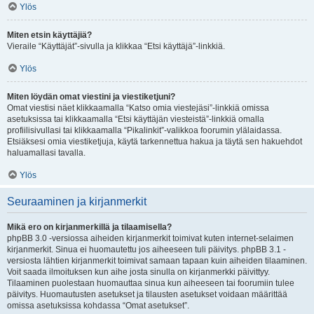
Ylös
Miten etsin käyttäjiä?
Vieraile “Käyttäjät”-sivulla ja klikkaa “Etsi käyttäjä”-linkkiä.
Ylös
Miten löydän omat viestini ja viestiketjuni?
Omat viestisi näet klikkaamalla “Katso omia viestejäsi”-linkkiä omissa
asetuksissa tai klikkaamalla “Etsi käyttäjän viesteistä”-linkkiä omalla
profiilisivullasi tai klikkaamalla “Pikalinkit”-valikkoa foorumin ylälaidassa.
Etsiäksesi omia viestiketjuja, käytä tarkennettua hakua ja täytä sen hakuehdot
haluamallasi tavalla.
Ylös
Seuraaminen ja kirjanmerkit
Mikä ero on kirjanmerkillä ja tilaamisella?
phpBB 3.0 -versiossa aiheiden kirjanmerkit toimivat kuten internet-selaimen
kirjanmerkit. Sinua ei huomautettu jos aiheeseen tuli päivitys. phpBB 3.1 -
versiosta lähtien kirjanmerkit toimivat samaan tapaan kuin aiheiden tilaaminen.
Voit saada ilmoituksen kun aihe josta sinulla on kirjanmerkki päivittyy.
Tilaaminen puolestaan huomauttaa sinua kun aiheeseen tai foorumiin tulee
päivitys. Huomautusten asetukset ja tilausten asetukset voidaan määrittää
omissa asetuksissa kohdassa “Omat asetukset”.