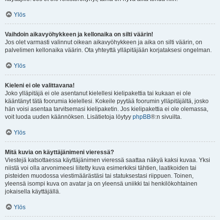
Ylös
Vaihdoin aikavyöhykkeen ja kellonaika on silti väärin!
Jos olet varmasti valinnut oikean aikavyöhykkeen ja aika on silti väärin, on
palvelimen kellonaika väärin. Ota yhteyttä ylläpitäjään korjataksesi ongelman.
Ylös
Kieleni ei ole valittavana!
Joko ylläpitäjä ei ole asentanut kielellesi kielipakettia tai kukaan ei ole
kääntänyt tätä foorumia kielellesi. Kokeile pyytää foorumin ylläpitäjältä, josko
hän voisi asentaa tarvitsemasi kielipaketin. Jos kielipakettia ei ole olemassa,
voit luoda uuden käännöksen. Lisätietoja löytyy
phpBB
®:n sivuilta.
Ylös
Mitä kuvia on käyttäjänimeni vieressä?
Viestejä katsottaessa käyttäjänimen vieressä saattaa näkyä kaksi kuvaa. Yksi
niistä voi olla arvonimeesi liitetty kuva esimerkiksi tähtien, laatikoiden tai
pisteiden muodossa viestimäärästäsi tai statuksestasi riippuen. Toinen,
yleensä isompi kuva on avatar ja on yleensä uniikki tai henkilökohtainen
jokaisella käyttäjällä.
Ylös