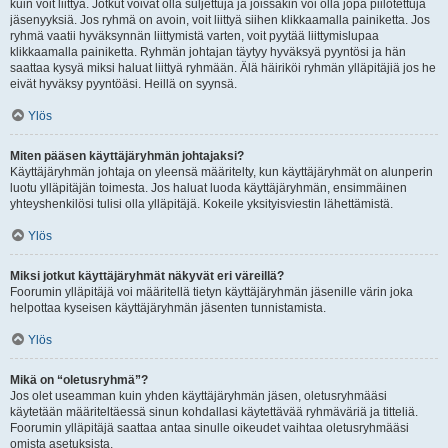
kuin voit liittyä. Jotkut voivat olla suljettuja ja joissakin voi olla jopa piilotettuja
jäsenyyksiä. Jos ryhmä on avoin, voit liittyä siihen klikkaamalla painiketta. Jos
ryhmä vaatii hyväksynnän liittymistä varten, voit pyytää liittymislupaa
klikkaamalla painiketta. Ryhmän johtajan täytyy hyväksyä pyyntösi ja hän
saattaa kysyä miksi haluat liittyä ryhmään. Älä häiriköi ryhmän ylläpitäjiä jos he
eivät hyväksy pyyntöäsi. Heillä on syynsä.
Ylös
Miten pääsen käyttäjäryhmän johtajaksi?
Käyttäjäryhmän johtaja on yleensä määritelty, kun käyttäjäryhmät on alunperin
luotu ylläpitäjän toimesta. Jos haluat luoda käyttäjäryhmän, ensimmäinen
yhteyshenkilösi tulisi olla ylläpitäjä. Kokeile yksityisviestin lähettämistä.
Ylös
Miksi jotkut käyttäjäryhmät näkyvät eri väreillä?
Foorumin ylläpitäjä voi määritellä tietyn käyttäjäryhmän jäsenille värin joka
helpottaa kyseisen käyttäjäryhmän jäsenten tunnistamista.
Ylös
Mikä on “oletusryhmä”?
Jos olet useamman kuin yhden käyttäjäryhmän jäsen, oletusryhmääsi
käytetään määriteltäessä sinun kohdallasi käytettävää ryhmäväriä ja titteliä.
Foorumin ylläpitäjä saattaa antaa sinulle oikeudet vaihtaa oletusryhmääsi
omista asetuksista.