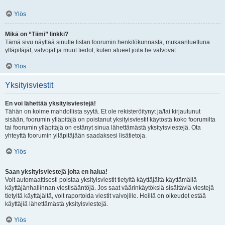
Ylös
Mikä on “Tiimi” linkki?
Tämä sivu näyttää sinulle listan foorumin henkilökunnasta, mukaanluettuna
ylläpitäjät, valvojat ja muut tiedot, kuten alueet joita he valvovat.
Ylös
Yksityisviestit
En voi lähettää yksityisviestejä!
Tähän on kolme mahdollista syytä. Et ole rekisteröitynyt ja/tai kirjautunut
sisään, foorumin ylläpitäjä on poistanut yksityisviestit käytöstä koko foorumilta
tai foorumin ylläpitäjä on estänyt sinua lähettämästä yksityisviestejä. Ota
yhteyttä foorumin ylläpitäjään saadaksesi lisätietoja.
Ylös
Saan yksityisviestejä joita en halua!
Voit automaattisesti poistaa yksityisviestit tietyltä käyttäjältä käyttämällä
käyttäjänhallinnan viestisääntöjä. Jos saat väärinkäytöksiä sisältäviä viestejä
tietyltä käyttäjältä, voit raportoida viestit valvojille. Heillä on oikeudet estää
käyttäjiä lähettämästä yksityisviestejä.
Ylös