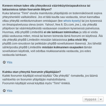
Keneen minun tulee olla yhteydessä väärinkäytöstapauksissa tai
lakiasioissa tähän foorumiin liittyen?
Kuka tahansa “Tiimi”-sivulla mainituista ylläpitäjistä on todennäköisesti sopiva
yhteyshenkilö valituksillesi. Jos et tätä kautta saa vastausta, sinun kannattaa
ottaa yhteyttä verkkotunnuksen omistajaan (tee
whois-kysely
) tai jos kyseessä
on ilmaispalvelussa oleva (esim. Yahoo!, free.fr, f2s.com, jne.), ota yhteyttä
ylläpitoon tai väärinkäytöksistä vastaavaan osastoon kyseisessä palvelussa.
Huomaa, että phpBB Limitedillä
ei ole lainkaan toimivaltaa
ja sitä ei voida
pitää vastuussa miten, missä tai kenen toimesta tämä foorumi on käytössä. Älä
ota yhteyttä phpBB Limitediin missään lakiasioissa
jotka eivät liity
phpBB.com-sivustoon tai pelkkään phpBB-sovellukseen itseensä. Jos lähetät
sähköpostia phpBB Limitedille
mistään kolmannen osapuolen
tämän
sovelluksen käytöstä, voit odottaa niukkasanaista vastausta, jos edes
vastausta lainkaan.
Ylös
Kuinka otan yhteyttä foorumin ylläpitäjään?
Kaikki foorumin käyttäjät voivat käyttää “Ota yhteyttä” -lomaketta, jos täämä
vaihtoehto on foorumin ylläpitäjän mahdollistama.
Foorumin käyttäjät voivat käyttää myös “Tiimi”-linkkiä.
Ylös
Hyppää