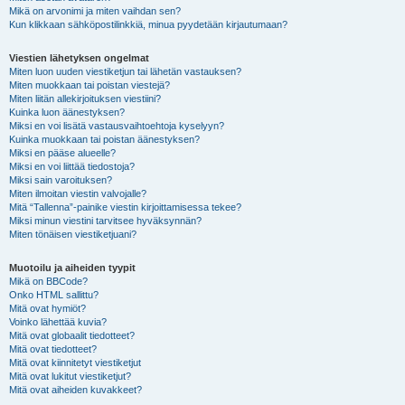
Mikä on arvonimi ja miten vaihdan sen?
Kun klikkaan sähköpostilinkkiä, minua pyydetään kirjautumaan?
Viestien lähetyksen ongelmat
Miten luon uuden viestiketjun tai lähetän vastauksen?
Miten muokkaan tai poistan viestejä?
Miten liitän allekirjoituksen viestiini?
Kuinka luon äänestyksen?
Miksi en voi lisätä vastausvaihtoehtoja kyselyyn?
Kuinka muokkaan tai poistan äänestyksen?
Miksi en pääse alueelle?
Miksi en voi liittää tiedostoja?
Miksi sain varoituksen?
Miten ilmoitan viestin valvojalle?
Mitä “Tallenna”-painike viestin kirjoittamisessa tekee?
Miksi minun viestini tarvitsee hyväksynnän?
Miten tönäisen viestiketjuani?
Muotoilu ja aiheiden tyypit
Mikä on BBCode?
Onko HTML sallittu?
Mitä ovat hymiöt?
Voinko lähettää kuvia?
Mitä ovat globaalit tiedotteet?
Mitä ovat tiedotteet?
Mitä ovat kiinnitetyt viestiketjut
Mitä ovat lukitut viestiketjut?
Mitä ovat aiheiden kuvakkeet?