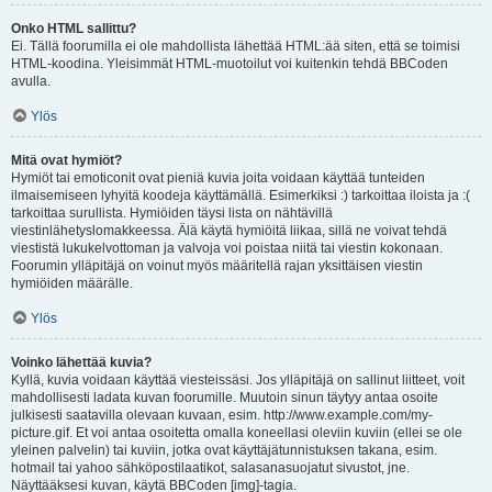
Onko HTML sallittu?
Ei. Tällä foorumilla ei ole mahdollista lähettää HTML:ää siten, että se toimisi
HTML-koodina. Yleisimmät HTML-muotoilut voi kuitenkin tehdä BBCoden
avulla.
Ylös
Mitä ovat hymiöt?
Hymiöt tai emoticonit ovat pieniä kuvia joita voidaan käyttää tunteiden
ilmaisemiseen lyhyitä koodeja käyttämällä. Esimerkiksi :) tarkoittaa iloista ja :(
tarkoittaa surullista. Hymiöiden täysi lista on nähtävillä
viestinlähetyslomakkeessa. Älä käytä hymiöitä liikaa, sillä ne voivat tehdä
viestistä lukukelvottoman ja valvoja voi poistaa niitä tai viestin kokonaan.
Foorumin ylläpitäjä on voinut myös määritellä rajan yksittäisen viestin
hymiöiden määrälle.
Ylös
Voinko lähettää kuvia?
Kyllä, kuvia voidaan käyttää viesteissäsi. Jos ylläpitäjä on sallinut liitteet, voit
mahdollisesti ladata kuvan foorumille. Muutoin sinun täytyy antaa osoite
julkisesti saatavilla olevaan kuvaan, esim. http://www.example.com/my-
picture.gif. Et voi antaa osoitetta omalla koneellasi oleviin kuviin (ellei se ole
yleinen palvelin) tai kuviin, jotka ovat käyttäjätunnistuksen takana, esim.
hotmail tai yahoo sähköpostilaatikot, salasanasuojatut sivustot, jne.
Näyttääksesi kuvan, käytä BBCoden [img]-tagia.