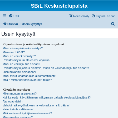
SBiL Keskustelupalsta
UKK
Rekisteröidy
Kirjaudu sisään
E
Etusivu
Usein kysyttyä
t
Usein kysyttyä
s
i
Kirjautumisen ja rekisteröitymisen ongelmat
Miksi minun pitää rekisteröityä?
Mikä on COPPA?
Miksi en voi rekisteröityä?
Rekisteröidyin, mutta en voi kirjautua!
Miksi en voi kirjautua sisään?
Rekisteröidyin joskus aiemmin, mutta en voi enää kirjautua sisään?!
Olen hukannut salasanani!
Miksi minut kirjataan ulos automaattisesti?
Mitä “Poista foorumin evästeet” tekee?
Käyttäjän asetukset
Miten muutan asetuksiani?
Kuinka estän käyttäjänimeni näkymisen paikalla olevissa käyttäjissä?
Ajat ovat väärin!
Vaihdoin aikavyöhykkeen ja kellonaika on silti väärin!
Kieleni ei ole valittavana!
Mitä kuvia on käyttäjänimeni vieressä?
Miten asetan avataren?