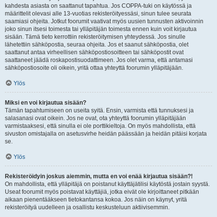
kahdesta asiasta on saattanut tapahtua. Jos COPPA-tuki on käytössä ja
määrittelit olevasi alle 13-vuotias rekisteröityessäsi, sinun tulee seurata
saamiasi ohjeita. Jotkut foorumit vaativat myös uusien tunnusten aktivoinnin
joko sinun itsesi toimesta tai ylläpitäjän toimesta ennen kuin voit kirjautua
sisään. Tämä tieto kerrottiin rekisteröitymisen yhteydessä. Jos sinulle
lähetettiin sähköpostia, seuraa ohjeita. Jos et saanut sähköpostia, olet
saattanut antaa virheellisen sähköpostiosoitteen tai sähköpostit ovat
saattaneet jäädä roskapostisuodattimeen. Jos olet varma, että antamasi
sähköpostiosoite oli oikein, yritä ottaa yhteyttä foorumin ylläpitäjään.
Ylös
Miksi en voi kirjautua sisään?
Tämän tapahtumiseen on useita syitä. Ensin, varmista että tunnuksesi ja
salasanasi ovat oikein. Jos ne ovat, ota yhteyttä foorumin ylläpitäjään
varmistaaksesi, että sinulla ei ole porttikieltoja. On myös mahdollista, että
sivuston omistajalla on asetusvirhe heidän päässään ja heidän pitäisi korjata
se.
Ylös
Rekisteröidyin joskus aiemmin, mutta en voi enää kirjautua sisään?!
On mahdollista, että ylläpitäjä on poistanut käyttäjätilisi käytöstä jostain syystä.
Useat foorumit myös poistavat käyttäjiä, jotka eivät ole kirjoittaneet pitkään
aikaan pienentääkseen tietokantansa kokoa. Jos näin on käynyt, yritä
rekisteröityä uudelleen ja osallistu keskusteluun aktiivisemmin.