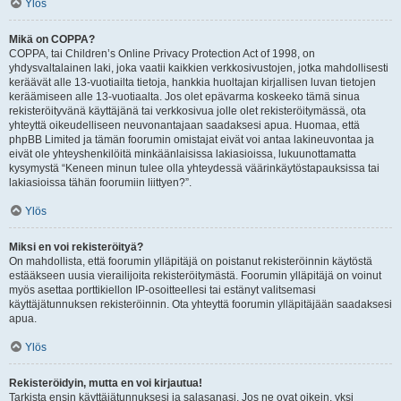
Ylös
Mikä on COPPA?
COPPA, tai Children’s Online Privacy Protection Act of 1998, on
yhdysvaltalainen laki, joka vaatii kaikkien verkkosivustojen, jotka mahdollisesti
keräävät alle 13-vuotiailta tietoja, hankkia huoltajan kirjallisen luvan tietojen
keräämiseen alle 13-vuotiaalta. Jos olet epävarma koskeeko tämä sinua
rekisteröityvänä käyttäjänä tai verkkosivua jolle olet rekisteröitymässä, ota
yhteyttä oikeudelliseen neuvonantajaan saadaksesi apua. Huomaa, että
phpBB Limited ja tämän foorumin omistajat eivät voi antaa lakineuvontaa ja
eivät ole yhteyshenkilöitä minkäänlaisissa lakiasioissa, lukuunottamatta
kysymystä “Keneen minun tulee olla yhteydessä väärinkäytöstapauksissa tai
lakiasioissa tähän foorumiin liittyen?”.
Ylös
Miksi en voi rekisteröityä?
On mahdollista, että foorumin ylläpitäjä on poistanut rekisteröinnin käytöstä
estääkseen uusia vierailijoita rekisteröitymästä. Foorumin ylläpitäjä on voinut
myös asettaa porttikiellon IP-osoitteellesi tai estänyt valitsemasi
käyttäjätunnuksen rekisteröinnin. Ota yhteyttä foorumin ylläpitäjään saadaksesi
apua.
Ylös
Rekisteröidyin, mutta en voi kirjautua!
Tarkista ensin käyttäjätunnuksesi ja salasanasi. Jos ne ovat oikein, yksi