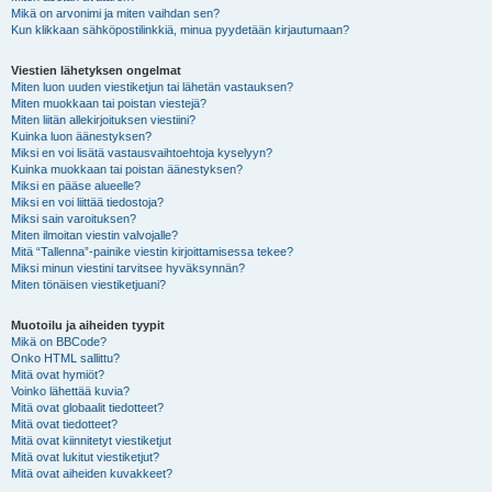
Mikä on arvonimi ja miten vaihdan sen?
Kun klikkaan sähköpostilinkkiä, minua pyydetään kirjautumaan?
Viestien lähetyksen ongelmat
Miten luon uuden viestiketjun tai lähetän vastauksen?
Miten muokkaan tai poistan viestejä?
Miten liitän allekirjoituksen viestiini?
Kuinka luon äänestyksen?
Miksi en voi lisätä vastausvaihtoehtoja kyselyyn?
Kuinka muokkaan tai poistan äänestyksen?
Miksi en pääse alueelle?
Miksi en voi liittää tiedostoja?
Miksi sain varoituksen?
Miten ilmoitan viestin valvojalle?
Mitä “Tallenna”-painike viestin kirjoittamisessa tekee?
Miksi minun viestini tarvitsee hyväksynnän?
Miten tönäisen viestiketjuani?
Muotoilu ja aiheiden tyypit
Mikä on BBCode?
Onko HTML sallittu?
Mitä ovat hymiöt?
Voinko lähettää kuvia?
Mitä ovat globaalit tiedotteet?
Mitä ovat tiedotteet?
Mitä ovat kiinnitetyt viestiketjut
Mitä ovat lukitut viestiketjut?
Mitä ovat aiheiden kuvakkeet?