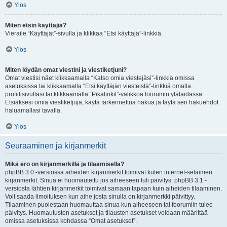
Ylös
Miten etsin käyttäjiä?
Vieraile “Käyttäjät”-sivulla ja klikkaa “Etsi käyttäjä”-linkkiä.
Ylös
Miten löydän omat viestini ja viestiketjuni?
Omat viestisi näet klikkaamalla “Katso omia viestejäsi”-linkkiä omissa
asetuksissa tai klikkaamalla “Etsi käyttäjän viesteistä”-linkkiä omalla
profiilisivullasi tai klikkaamalla “Pikalinkit”-valikkoa foorumin ylälaidassa.
Etsiäksesi omia viestiketjuja, käytä tarkennettua hakua ja täytä sen hakuehdot
haluamallasi tavalla.
Ylös
Seuraaminen ja kirjanmerkit
Mikä ero on kirjanmerkillä ja tilaamisella?
phpBB 3.0 -versiossa aiheiden kirjanmerkit toimivat kuten internet-selaimen
kirjanmerkit. Sinua ei huomautettu jos aiheeseen tuli päivitys. phpBB 3.1 -
versiosta lähtien kirjanmerkit toimivat samaan tapaan kuin aiheiden tilaaminen.
Voit saada ilmoituksen kun aihe josta sinulla on kirjanmerkki päivittyy.
Tilaaminen puolestaan huomauttaa sinua kun aiheeseen tai foorumiin tulee
päivitys. Huomautusten asetukset ja tilausten asetukset voidaan määrittää
omissa asetuksissa kohdassa “Omat asetukset”.