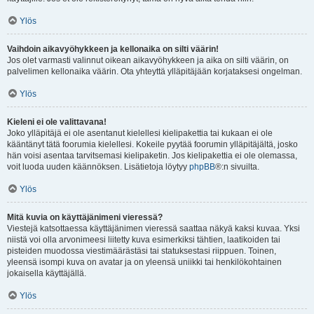
Ylös
Vaihdoin aikavyöhykkeen ja kellonaika on silti väärin!
Jos olet varmasti valinnut oikean aikavyöhykkeen ja aika on silti väärin, on
palvelimen kellonaika väärin. Ota yhteyttä ylläpitäjään korjataksesi ongelman.
Ylös
Kieleni ei ole valittavana!
Joko ylläpitäjä ei ole asentanut kielellesi kielipakettia tai kukaan ei ole
kääntänyt tätä foorumia kielellesi. Kokeile pyytää foorumin ylläpitäjältä, josko
hän voisi asentaa tarvitsemasi kielipaketin. Jos kielipakettia ei ole olemassa,
voit luoda uuden käännöksen. Lisätietoja löytyy
phpBB
®:n sivuilta.
Ylös
Mitä kuvia on käyttäjänimeni vieressä?
Viestejä katsottaessa käyttäjänimen vieressä saattaa näkyä kaksi kuvaa. Yksi
niistä voi olla arvonimeesi liitetty kuva esimerkiksi tähtien, laatikoiden tai
pisteiden muodossa viestimäärästäsi tai statuksestasi riippuen. Toinen,
yleensä isompi kuva on avatar ja on yleensä uniikki tai henkilökohtainen
jokaisella käyttäjällä.
Ylös