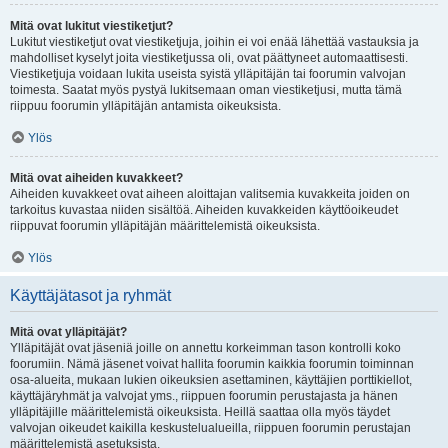
Mitä ovat lukitut viestiketjut?
Lukitut viestiketjut ovat viestiketjuja, joihin ei voi enää lähettää vastauksia ja
mahdolliset kyselyt joita viestiketjussa oli, ovat päättyneet automaattisesti.
Viestiketjuja voidaan lukita useista syistä ylläpitäjän tai foorumin valvojan
toimesta. Saatat myös pystyä lukitsemaan oman viestiketjusi, mutta tämä
riippuu foorumin ylläpitäjän antamista oikeuksista.
Ylös
Mitä ovat aiheiden kuvakkeet?
Aiheiden kuvakkeet ovat aiheen aloittajan valitsemia kuvakkeita joiden on
tarkoitus kuvastaa niiden sisältöä. Aiheiden kuvakkeiden käyttöoikeudet
riippuvat foorumin ylläpitäjän määrittelemistä oikeuksista.
Ylös
Käyttäjätasot ja ryhmät
Mitä ovat ylläpitäjät?
Ylläpitäjät ovat jäseniä joille on annettu korkeimman tason kontrolli koko
foorumiin. Nämä jäsenet voivat hallita foorumin kaikkia foorumin toiminnan
osa-alueita, mukaan lukien oikeuksien asettaminen, käyttäjien porttikiellot,
käyttäjäryhmät ja valvojat yms., riippuen foorumin perustajasta ja hänen
ylläpitäjille määrittelemistä oikeuksista. Heillä saattaa olla myös täydet
valvojan oikeudet kaikilla keskustelualueilla, riippuen foorumin perustajan
määrittelemistä asetuksista.