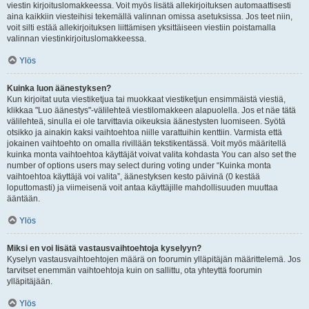
viestin kirjoituslomakkeessa. Voit myös lisätä allekirjoituksen automaattisesti
aina kaikkiin viesteihisi tekemällä valinnan omissa asetuksissa. Jos teet niin,
voit silti estää allekirjoituksen liittämisen yksittäiseen viestiin poistamalla
valinnan viestinkirjoituslomakkeessa.
Ylös
Kuinka luon äänestyksen?
Kun kirjoitat uuta viestiketjua tai muokkaat viestiketjun ensimmäistä viestiä,
klikkaa "Luo äänestys"-välilehteä viestilomakkeen alapuolella. Jos et näe tätä
välilehteä, sinulla ei ole tarvittavia oikeuksia äänestysten luomiseen. Syötä
otsikko ja ainakin kaksi vaihtoehtoa niille varattuihin kenttiin. Varmista että
jokainen vaihtoehto on omalla rivillään tekstikentässä. Voit myös määritellä
kuinka monta vaihtoehtoa käyttäjät voivat valita kohdasta You can also set the
number of options users may select during voting under “Kuinka monta
vaihtoehtoa käyttäjä voi valita”, äänestyksen kesto päivinä (0 kestää
loputtomasti) ja viimeisenä voit antaa käyttäjille mahdollisuuden muuttaa
ääntään.
Ylös
Miksi en voi lisätä vastausvaihtoehtoja kyselyyn?
Kyselyn vastausvaihtoehtojen määrä on foorumin ylläpitäjän määrittelemä. Jos
tarvitset enemmän vaihtoehtoja kuin on sallittu, ota yhteyttä foorumin
ylläpitäjään.
Ylös