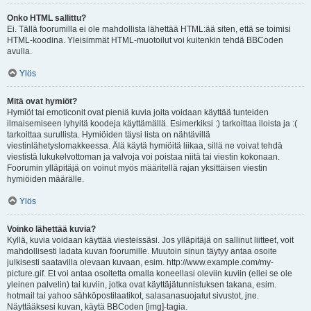
Onko HTML sallittu?
Ei. Tällä foorumilla ei ole mahdollista lähettää HTML:ää siten, että se toimisi
HTML-koodina. Yleisimmät HTML-muotoilut voi kuitenkin tehdä BBCoden
avulla.
Ylös
Mitä ovat hymiöt?
Hymiöt tai emoticonit ovat pieniä kuvia joita voidaan käyttää tunteiden
ilmaisemiseen lyhyitä koodeja käyttämällä. Esimerkiksi :) tarkoittaa iloista ja :(
tarkoittaa surullista. Hymiöiden täysi lista on nähtävillä
viestinlähetyslomakkeessa. Älä käytä hymiöitä liikaa, sillä ne voivat tehdä
viestistä lukukelvottoman ja valvoja voi poistaa niitä tai viestin kokonaan.
Foorumin ylläpitäjä on voinut myös määritellä rajan yksittäisen viestin
hymiöiden määrälle.
Ylös
Voinko lähettää kuvia?
Kyllä, kuvia voidaan käyttää viesteissäsi. Jos ylläpitäjä on sallinut liitteet, voit
mahdollisesti ladata kuvan foorumille. Muutoin sinun täytyy antaa osoite
julkisesti saatavilla olevaan kuvaan, esim. http://www.example.com/my-
picture.gif. Et voi antaa osoitetta omalla koneellasi oleviin kuviin (ellei se ole
yleinen palvelin) tai kuviin, jotka ovat käyttäjätunnistuksen takana, esim.
hotmail tai yahoo sähköpostilaatikot, salasanasuojatut sivustot, jne.
Näyttääksesi kuvan, käytä BBCoden [img]-tagia.