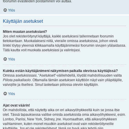
foorumin evästeiden poistaminen voi auttaa.
Ylös
Käyttäjän asetukset
Miten muutan asetuksiani?
Jos olet rekisteröitynyt käyttäjä, kaikki asetuksesi tallennetaan foorumin
tietokantaan. Muokataksesi niitä, vieraile omissa asetuksissa, johon vievä
linkki löytyy yleensä klikkaamalla käyttäjänimeäsi foorumin sivujen ylälaidassa.
Tätä kautta voit muokata asetuksiasi ja valintojasi.
Ylös
Kuinka estän käyttäjänimeni näkymisen paikalla olevissa käyttäjissä?
Omissa asetuksissasi, “Asetukset”-välilehdellä, löydät mahdollisuuden valita
Piilota paikallaolo
. Ottamalla tämän asetuksen käyttöön näyt vain ylläpitäjille,
valvojille ja itsellesi. Sinut lasketaan piilossa oleviin käyttäjiin.
Ylös
Ajat ovat väärin!
On mahdollista, että näytetty aika on eri aikavyöhykkeeltä kuin se jossa itse
olet. Tässä tapauksessa valitse omista asetuksista oma aikavyöhykkeesi, esim.
Lontoo, Pariisi, New York, Sidney, jne. Huomaathan, että aikavyöhykkeen
vaihtaminen, kuten monet muutkin asetukset ovat vain rekisteröityneille
käyttäjille. Jos et ole rekisteröitynyt, tämä on hyvä aika tehdä niin.