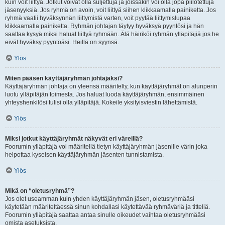
kuin voit liittyä. Jotkut voivat olla suljettuja ja joissakin voi olla jopa piilotettuja
jäsenyyksiä. Jos ryhmä on avoin, voit liittyä siihen klikkaamalla painiketta. Jos
ryhmä vaatii hyväksynnän liittymistä varten, voit pyytää liittymislupaa
klikkaamalla painiketta. Ryhmän johtajan täytyy hyväksyä pyyntösi ja hän
saattaa kysyä miksi haluat liittyä ryhmään. Älä häiriköi ryhmän ylläpitäjiä jos he
eivät hyväksy pyyntöäsi. Heillä on syynsä.
Ylös
Miten pääsen käyttäjäryhmän johtajaksi?
Käyttäjäryhmän johtaja on yleensä määritelty, kun käyttäjäryhmät on alunperin
luotu ylläpitäjän toimesta. Jos haluat luoda käyttäjäryhmän, ensimmäinen
yhteyshenkilösi tulisi olla ylläpitäjä. Kokeile yksityisviestin lähettämistä.
Ylös
Miksi jotkut käyttäjäryhmät näkyvät eri väreillä?
Foorumin ylläpitäjä voi määritellä tietyn käyttäjäryhmän jäsenille värin joka
helpottaa kyseisen käyttäjäryhmän jäsenten tunnistamista.
Ylös
Mikä on “oletusryhmä”?
Jos olet useamman kuin yhden käyttäjäryhmän jäsen, oletusryhmääsi
käytetään määriteltäessä sinun kohdallasi käytettävää ryhmäväriä ja titteliä.
Foorumin ylläpitäjä saattaa antaa sinulle oikeudet vaihtaa oletusryhmääsi
omista asetuksista.