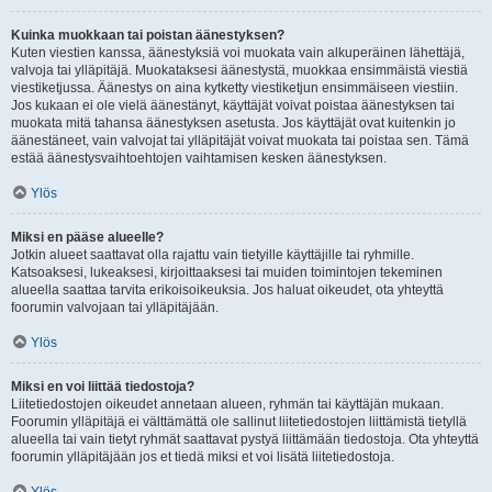
Kuinka muokkaan tai poistan äänestyksen?
Kuten viestien kanssa, äänestyksiä voi muokata vain alkuperäinen lähettäjä,
valvoja tai ylläpitäjä. Muokataksesi äänestystä, muokkaa ensimmäistä viestiä
viestiketjussa. Äänestys on aina kytketty viestiketjun ensimmäiseen viestiin.
Jos kukaan ei ole vielä äänestänyt, käyttäjät voivat poistaa äänestyksen tai
muokata mitä tahansa äänestyksen asetusta. Jos käyttäjät ovat kuitenkin jo
äänestäneet, vain valvojat tai ylläpitäjät voivat muokata tai poistaa sen. Tämä
estää äänestysvaihtoehtojen vaihtamisen kesken äänestyksen.
Ylös
Miksi en pääse alueelle?
Jotkin alueet saattavat olla rajattu vain tietyille käyttäjille tai ryhmille.
Katsoaksesi, lukeaksesi, kirjoittaaksesi tai muiden toimintojen tekeminen
alueella saattaa tarvita erikoisoikeuksia. Jos haluat oikeudet, ota yhteyttä
foorumin valvojaan tai ylläpitäjään.
Ylös
Miksi en voi liittää tiedostoja?
Liitetiedostojen oikeudet annetaan alueen, ryhmän tai käyttäjän mukaan.
Foorumin ylläpitäjä ei välttämättä ole sallinut liitetiedostojen liittämistä tietyllä
alueella tai vain tietyt ryhmät saattavat pystyä liittämään tiedostoja. Ota yhteyttä
foorumin ylläpitäjään jos et tiedä miksi et voi lisätä liitetiedostoja.