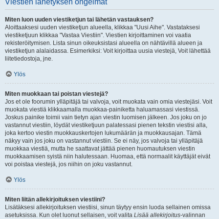
Viestien lähetyksen ongelmat
Miten luon uuden viestiketjun tai lähetän vastauksen?
Aloittaaksesi uuden viestiketjun alueella, klikkaa "Uusi Aihe". Vastataksesi
viestiketjuun klikkaa "Vastaa Viestiin". Viestien kirjoittaminen voi vaatia
rekisteröitymisen. Lista sinun oikeuksistasi alueella on nähtävillä alueen ja
viestiketjun alalaidassa. Esimerkiksi: Voit kirjoittaa uusia viestejä, Voit lähettää
liitetiedostoja, jne.
Ylös
Miten muokkaan tai poistan viestejä?
Jos et ole foorumin ylläpitäjä tai valvoja, voit muokata vain omia viestejäsi. Voit
muokata viestiä klikkaamalla muokkaa-painiketta haluamassasi viestissä.
Joskus painike toimii vain tietyn ajan viestin luomisen jälkeen. Jos joku on jo
vastannut viestiin, löydät viestiketjuun palatessasi pienen tekstin viestisi alla,
joka kertoo viestin muokkauskertojen lukumäärän ja muokkausajan. Tämä
näkyy vain jos joku on vastannut viestiin. Se ei näy, jos valvoja tai ylläpitäjä
muokkaa viestiä, mutta he saattavat jättää pienen huomautuksen viestin
muokkaamisen syistä niin halutessaan. Huomaa, että normaalit käyttäjät eivät
voi poistaa viestejä, jos niihin on joku vastannut.
Ylös
Miten liitän allekirjoituksen viestiini?
Lisätäksesi allekirjoituksen viestiisi, sinun täytyy ensin luoda sellainen omissa
asetuksissa. Kun olet luonut sellaisen, voit valita
Lisää allekirjoitus
-valinnan