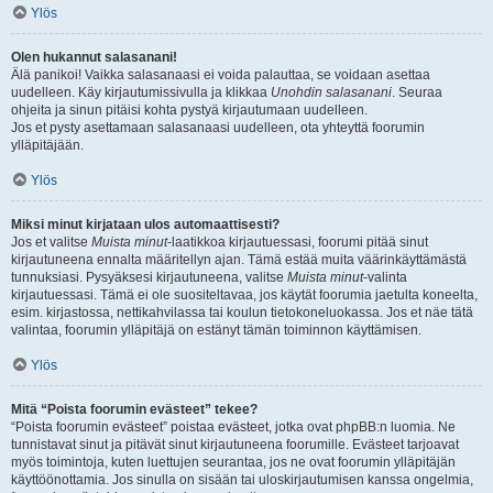
Ylös
Olen hukannut salasanani!
Älä panikoi! Vaikka salasanaasi ei voida palauttaa, se voidaan asettaa
uudelleen. Käy kirjautumissivulla ja klikkaa
Unohdin salasanani
. Seuraa
ohjeita ja sinun pitäisi kohta pystyä kirjautumaan uudelleen.
Jos et pysty asettamaan salasanaasi uudelleen, ota yhteyttä foorumin
ylläpitäjään.
Ylös
Miksi minut kirjataan ulos automaattisesti?
Jos et valitse
Muista minut
-laatikkoa kirjautuessasi, foorumi pitää sinut
kirjautuneena ennalta määritellyn ajan. Tämä estää muita väärinkäyttämästä
tunnuksiasi. Pysyäksesi kirjautuneena, valitse
Muista minut
-valinta
kirjautuessasi. Tämä ei ole suositeltavaa, jos käytät foorumia jaetulta koneelta,
esim. kirjastossa, nettikahvilassa tai koulun tietokoneluokassa. Jos et näe tätä
valintaa, foorumin ylläpitäjä on estänyt tämän toiminnon käyttämisen.
Ylös
Mitä “Poista foorumin evästeet” tekee?
“Poista foorumin evästeet” poistaa evästeet, jotka ovat phpBB:n luomia. Ne
tunnistavat sinut ja pitävät sinut kirjautuneena foorumille. Evästeet tarjoavat
myös toimintoja, kuten luettujen seurantaa, jos ne ovat foorumin ylläpitäjän
käyttöönottamia. Jos sinulla on sisään tai uloskirjautumisen kanssa ongelmia,