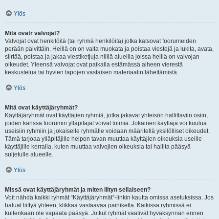
Ylös
Mitä ovatr valvojat?
Valvojat ovat henkilöitä (tai ryhmä henkilöitä) jotka katsovat foorumeiden
perään päivittäin. Heillä on on valta muokata ja poistaa viestejä ja lukita, avata,
siirtää, poistaa ja jakaa viestiketjuja niillä alueilla joissa heillä on valvojan
oikeudet. Yleensä valvojat ovat paikalla estämässä aiheen vierestä
keskustelua tai hyvien tapojen vastaisen materiaalin lähettämistä.
Ylös
Mitä ovat käyttäjäryhmät?
Käyttäjäryhmät ovat käyttäjien ryhmiä, jotka jakavat yhteisön hallittaviin osiin,
joiden kanssa foorumin ylläpitäjät voivat toimia. Jokainen käyttäjä voi kuulua
useisiin ryhmiin ja jokaiselle ryhmälle voidaan määritellä yksilölliset oikeudet.
Tämä tarjoaa ylläpitäjille helpon tavan muuttaa käyttäjien oikeuksia useille
käyttäjille kerralla, kuten muuttaa valvojien oikeuksia tai hallita pääsyä
suljetulle alueelle.
Ylös
Missä ovat käyttäjäryhmät ja miten liityn sellaiseen?
Voit nähdä kaikki ryhmät “Käyttäjäryhmät”-linkin kautta omissa asetuksissa. Jos
haluat liittyä yhteen, klikkaa vastaavaa painiketta. Kaikissa ryhmissä ei
kuitenkaan ole vapaata pääsyä. Jotkut ryhmät vaativat hyväksynnän ennen