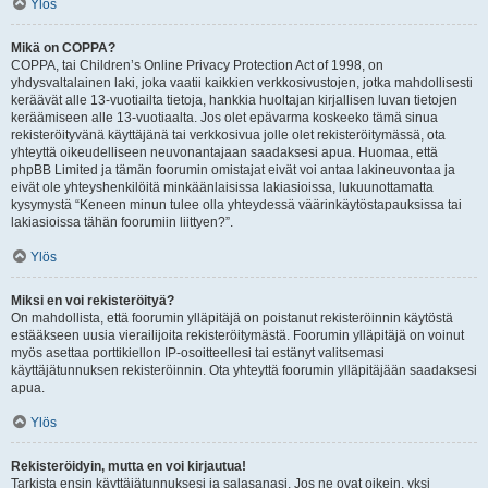
Ylös
Mikä on COPPA?
COPPA, tai Children’s Online Privacy Protection Act of 1998, on
yhdysvaltalainen laki, joka vaatii kaikkien verkkosivustojen, jotka mahdollisesti
keräävät alle 13-vuotiailta tietoja, hankkia huoltajan kirjallisen luvan tietojen
keräämiseen alle 13-vuotiaalta. Jos olet epävarma koskeeko tämä sinua
rekisteröityvänä käyttäjänä tai verkkosivua jolle olet rekisteröitymässä, ota
yhteyttä oikeudelliseen neuvonantajaan saadaksesi apua. Huomaa, että
phpBB Limited ja tämän foorumin omistajat eivät voi antaa lakineuvontaa ja
eivät ole yhteyshenkilöitä minkäänlaisissa lakiasioissa, lukuunottamatta
kysymystä “Keneen minun tulee olla yhteydessä väärinkäytöstapauksissa tai
lakiasioissa tähän foorumiin liittyen?”.
Ylös
Miksi en voi rekisteröityä?
On mahdollista, että foorumin ylläpitäjä on poistanut rekisteröinnin käytöstä
estääkseen uusia vierailijoita rekisteröitymästä. Foorumin ylläpitäjä on voinut
myös asettaa porttikiellon IP-osoitteellesi tai estänyt valitsemasi
käyttäjätunnuksen rekisteröinnin. Ota yhteyttä foorumin ylläpitäjään saadaksesi
apua.
Ylös
Rekisteröidyin, mutta en voi kirjautua!
Tarkista ensin käyttäjätunnuksesi ja salasanasi. Jos ne ovat oikein, yksi