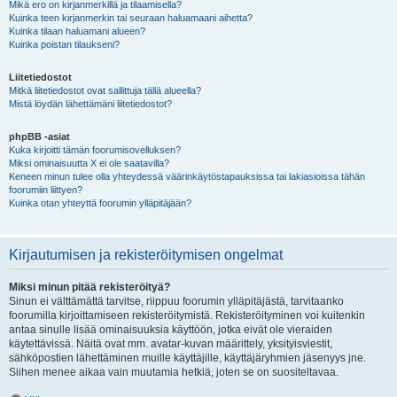
Mikä ero on kirjanmerkillä ja tilaamisella?
Kuinka teen kirjanmerkin tai seuraan haluamaani aihetta?
Kuinka tilaan haluamani alueen?
Kuinka poistan tilaukseni?
Liitetiedostot
Mitkä liitetiedostot ovat sallittuja tällä alueella?
Mistä löydän lähettämäni liitetiedostot?
phpBB -asiat
Kuka kirjoitti tämän foorumisovelluksen?
Miksi ominaisuutta X ei ole saatavilla?
Keneen minun tulee olla yhteydessä väärinkäytöstapauksissa tai lakiasioissa tähän
foorumiin liittyen?
Kuinka otan yhteyttä foorumin ylläpitäjään?
Kirjautumisen ja rekisteröitymisen ongelmat
Miksi minun pitää rekisteröityä?
Sinun ei välttämättä tarvitse, riippuu foorumin ylläpitäjästä, tarvitaanko
foorumilla kirjoittamiseen rekisteröitymistä. Rekisteröityminen voi kuitenkin
antaa sinulle lisää ominaisuuksia käyttöön, jotka eivät ole vieraiden
käytettävissä. Näitä ovat mm. avatar-kuvan määrittely, yksityisviestit,
sähköpostien lähettäminen muille käyttäjille, käyttäjäryhmien jäsenyys jne.
Siihen menee aikaa vain muutamia hetkiä, joten se on suositeltavaa.