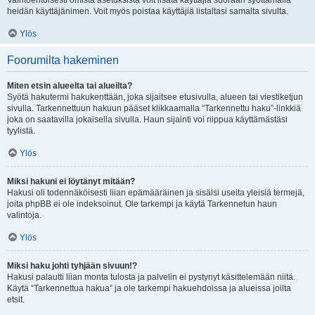
Vaihtoehtoisesti omista asetuksista voit lisätä käyttäjiä suoraan syöttämällä
heidän käyttäjänimen. Voit myös poistaa käyttäjiä listaltasi samalta sivulta.
Ylös
Foorumilta hakeminen
Miten etsin alueelta tai alueilta?
Syötä hakutermi hakukenttään, joka sijaitsee etusivulla, alueen tai viestiketjun
sivulla. Tarkennettuun hakuun pääset klikkaamalla “Tarkennettu haku”-linkkiä
joka on saatavilla jokaisella sivulla. Haun sijainti voi riippua käyttämästäsi
tyylistä.
Ylös
Miksi hakuni ei löytänyt mitään?
Hakusi oli todennäköisesti liian epämääräinen ja sisälsi useita yleisiä termejä,
joita phpBB ei ole indeksoinut. Ole tarkempi ja käytä Tarkennetun haun
valintoja.
Ylös
Miksi haku johti tyhjään sivuun!?
Hakusi palautti liian monta tulosta ja palvelin ei pystynyt käsittelemään niitä.
Käytä “Tarkennettua hakua” ja ole tarkempi hakuehdoissa ja alueissa joilta
etsit.