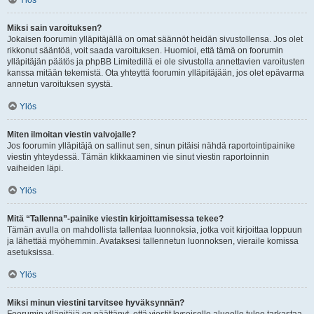
Ylös
Miksi sain varoituksen?
Jokaisen foorumin ylläpitäjällä on omat säännöt heidän sivustollensa. Jos olet
rikkonut sääntöä, voit saada varoituksen. Huomioi, että tämä on foorumin
ylläpitäjän päätös ja phpBB Limitedillä ei ole sivustolla annettavien varoitusten
kanssa mitään tekemistä. Ota yhteyttä foorumin ylläpitäjään, jos olet epävarma
annetun varoituksen syystä.
Ylös
Miten ilmoitan viestin valvojalle?
Jos foorumin ylläpitäjä on sallinut sen, sinun pitäisi nähdä raportointipainike
viestin yhteydessä. Tämän klikkaaminen vie sinut viestin raportoinnin
vaiheiden läpi.
Ylös
Mitä “Tallenna”-painike viestin kirjoittamisessa tekee?
Tämän avulla on mahdollista tallentaa luonnoksia, jotka voit kirjoittaa loppuun
ja lähettää myöhemmin. Avataksesi tallennetun luonnoksen, vieraile komissa
asetuksissa.
Ylös
Miksi minun viestini tarvitsee hyväksynnän?