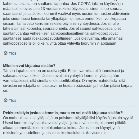
kahdesta asiasta on saattanut tapahtua. Jos COPPA-tuki on käytössä ja
määrittelit olevasi alle 13-vuotias rekisteröityessäsi, sinun tulee seurata
saamiasi ohjeita. Jotkut foorumit vaativat myös uusien tunnusten aktivoinnin
joko sinun itsesi toimesta tai ylläpitäjän toimesta ennen kuin voit kirjautua
sisään. Tämä tieto kerrottiin rekisteröitymisen yhteydessä. Jos sinulle
lähetettiin sähköpostia, seuraa ohjeita. Jos et saanut sähköpostia, olet
saattanut antaa virheellisen sähköpostiosoitteen tai sähköpostit ovat
saattaneet jäädä roskapostisuodattimeen. Jos olet varma, että antamasi
sähköpostiosoite oli oikein, yritä ottaa yhteyttä foorumin ylläpitäjään.
Ylös
Miksi en voi kirjautua sisään?
Tämän tapahtumiseen on useita syitä. Ensin, varmista että tunnuksesi ja
salasanasi ovat oikein. Jos ne ovat, ota yhteyttä foorumin ylläpitäjään
varmistaaksesi, että sinulla ei ole porttikieltoja. On myös mahdollista, että
sivuston omistajalla on asetusvirhe heidän päässään ja heidän pitäisi korjata
se.
Ylös
Rekisteröidyin joskus aiemmin, mutta en voi enää kirjautua sisään?!
On mahdollista, että ylläpitäjä on poistanut käyttäjätilisi käytöstä jostain syystä.
Useat foorumit myös poistavat käyttäjiä, jotka eivät ole kirjoittaneet pitkään
aikaan pienentääkseen tietokantansa kokoa. Jos näin on käynyt, yritä
rekisteröityä uudelleen ja osallistu keskusteluun aktiivisemmin.