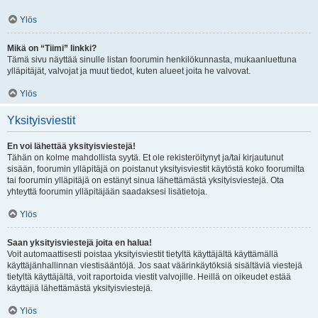
Ylös
Mikä on “Tiimi” linkki?
Tämä sivu näyttää sinulle listan foorumin henkilökunnasta, mukaanluettuna
ylläpitäjät, valvojat ja muut tiedot, kuten alueet joita he valvovat.
Ylös
Yksityisviestit
En voi lähettää yksityisviestejä!
Tähän on kolme mahdollista syytä. Et ole rekisteröitynyt ja/tai kirjautunut
sisään, foorumin ylläpitäjä on poistanut yksityisviestit käytöstä koko foorumilta
tai foorumin ylläpitäjä on estänyt sinua lähettämästä yksityisviestejä. Ota
yhteyttä foorumin ylläpitäjään saadaksesi lisätietoja.
Ylös
Saan yksityisviestejä joita en halua!
Voit automaattisesti poistaa yksityisviestit tietyltä käyttäjältä käyttämällä
käyttäjänhallinnan viestisääntöjä. Jos saat väärinkäytöksiä sisältäviä viestejä
tietyltä käyttäjältä, voit raportoida viestit valvojille. Heillä on oikeudet estää
käyttäjiä lähettämästä yksityisviestejä.
Ylös