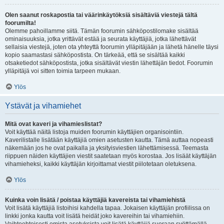
Olen saanut roskapostia tai väärinkäytöksiä sisältäviä viestejä tältä
foorumilta!
Olemme pahoillamme siitä. Tämän foorumin sähköpostilomake sisältää
ominaisuuksia, jotka yrittävät estää ja seurata käyttäjiä, jotka lähettävät
sellaisia viestejä, joten ota yhteyttä foorumin ylläpitäjään ja lähetä hänelle täysi
kopio saamastasi sähköpostista. On tärkeää, että se sisältää kaikki
otsaketiedot sähköpostista, jotka sisältävät viestin lähettäjän tiedot. Foorumin
ylläpitäjä voi sitten toimia tarpeen mukaan.
Ylös
Ystävät ja vihamiehet
Mitä ovat kaveri ja vihamieslistat?
Voit käyttää näitä listoja muiden foorumin käyttäjien organisointiin.
Kaverilistalle lisätään käyttäjiä omien asetusten kautta. Tämä auttaa nopeasti
näkemään jos he ovat paikalla ja yksityisviestien lähettämisessä. Teemasta
riippuen näiden käyttäjien viestit saatetaan myös korostaa. Jos lisäät käyttäjän
vihamieheksi, kaikki käyttäjän kirjoittamat viestit piilotetaan oletuksena.
Ylös
Kuinka voin lisätä / poistaa käyttäjiä kavereista tai vihamiehistä
Voit lisätä käyttäjiä listoihisi kahdella tapaa. Jokaisen käyttäjän profiilissa on
linkki jonka kautta voit lisätä heidät joko kavereihin tai vihamiehiin.