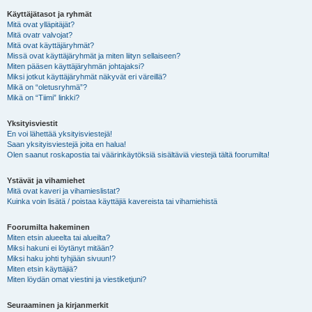
Käyttäjätasot ja ryhmät
Mitä ovat ylläpitäjät?
Mitä ovatr valvojat?
Mitä ovat käyttäjäryhmät?
Missä ovat käyttäjäryhmät ja miten liityn sellaiseen?
Miten pääsen käyttäjäryhmän johtajaksi?
Miksi jotkut käyttäjäryhmät näkyvät eri väreillä?
Mikä on “oletusryhmä”?
Mikä on “Tiimi” linkki?
Yksityisviestit
En voi lähettää yksityisviestejä!
Saan yksityisviestejä joita en halua!
Olen saanut roskapostia tai väärinkäytöksiä sisältäviä viestejä tältä foorumilta!
Ystävät ja vihamiehet
Mitä ovat kaveri ja vihamieslistat?
Kuinka voin lisätä / poistaa käyttäjiä kavereista tai vihamiehistä
Foorumilta hakeminen
Miten etsin alueelta tai alueilta?
Miksi hakuni ei löytänyt mitään?
Miksi haku johti tyhjään sivuun!?
Miten etsin käyttäjiä?
Miten löydän omat viestini ja viestiketjuni?
Seuraaminen ja kirjanmerkit