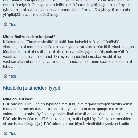
Foorumin ylläpitäjä on päättänyt, että viestit kyseiselle alueelle tulee tarkastaa
ennen lähetystä. On myös mahdollista, että foorumin ylläpitäjä on siirtänyt sinut
ryhmään, jonka viestit tarkistetaan ennen lähettämistä. Ota yhteyttä foorumin
ylläpitäjään saadaksesi lisätietoja.
Ylös
Miten tönäisen viestiketjuani?
Klikkaamalla “Tönaise viestiä” -linkkiä, kun katselet sitä, voit “tönäistä”
viestiketjua alueen ensimmäisen sivun yläosaan. Jos et näe tätä, viestiketjujen
tönäiseminen ei ole sallittua tai aika joka viestiketjujen tönäisemisen välillä
vaaditaan ei ole vielä kulunut. On myös mahdollista nostaa viestiketjua
vastaamalla siihen, mutta varmista että noudatat foorumin sääntöjä jos päätät
tehdä niin.
Ylös
Muotoilu ja aiheiden tyypit
Mikä on BBCode?
BBCode on HTML-kielen tapainen toteutus, joka tarjoaa tiettyjen viestin osien
muotoilumahdollisuuden. BBCoden käytöstä päättää ylläpitäjä, mutta se
voidaan ottaa pois käytöstä myös viestikohtaisesti viestin kirjoituslomakkeella.
BBCode itsessään on HTML:n kaltainen, mutta tagit käyttävät < ja > merkkien
sijaan hakasulkuja [ ja ]. BBCoden oppaan löydät viestinlähetyssivun kautta.
Ylös