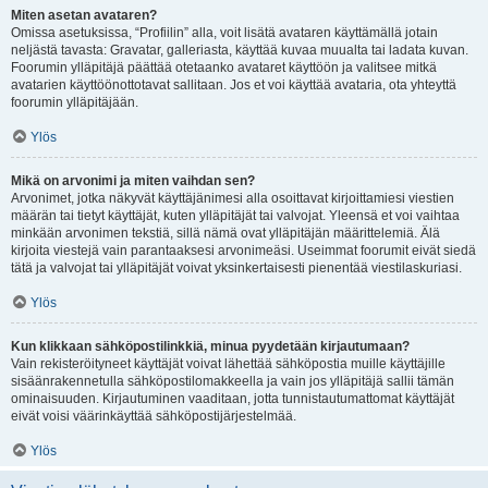
Miten asetan avataren?
Omissa asetuksissa, “Profiilin” alla, voit lisätä avataren käyttämällä jotain
neljästä tavasta: Gravatar, galleriasta, käyttää kuvaa muualta tai ladata kuvan.
Foorumin ylläpitäjä päättää otetaanko avataret käyttöön ja valitsee mitkä
avatarien käyttöönottotavat sallitaan. Jos et voi käyttää avataria, ota yhteyttä
foorumin ylläpitäjään.
Ylös
Mikä on arvonimi ja miten vaihdan sen?
Arvonimet, jotka näkyvät käyttäjänimesi alla osoittavat kirjoittamiesi viestien
määrän tai tietyt käyttäjät, kuten ylläpitäjät tai valvojat. Yleensä et voi vaihtaa
minkään arvonimen tekstiä, sillä nämä ovat ylläpitäjän määrittelemiä. Älä
kirjoita viestejä vain parantaaksesi arvonimeäsi. Useimmat foorumit eivät siedä
tätä ja valvojat tai ylläpitäjät voivat yksinkertaisesti pienentää viestilaskuriasi.
Ylös
Kun klikkaan sähköpostilinkkiä, minua pyydetään kirjautumaan?
Vain rekisteröityneet käyttäjät voivat lähettää sähköpostia muille käyttäjille
sisäänrakennetulla sähköpostilomakkeella ja vain jos ylläpitäjä sallii tämän
ominaisuuden. Kirjautuminen vaaditaan, jotta tunnistautumattomat käyttäjät
eivät voisi väärinkäyttää sähköpostijärjestelmää.
Ylös