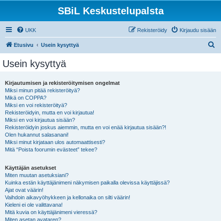
SBiL Keskustelupalsta
UKK
Rekisteröidy
Kirjaudu sisään
E
Etusivu
Usein kysyttyä
t
Usein kysyttyä
s
i
Kirjautumisen ja rekisteröitymisen ongelmat
Miksi minun pitää rekisteröityä?
Mikä on COPPA?
Miksi en voi rekisteröityä?
Rekisteröidyin, mutta en voi kirjautua!
Miksi en voi kirjautua sisään?
Rekisteröidyin joskus aiemmin, mutta en voi enää kirjautua sisään?!
Olen hukannut salasanani!
Miksi minut kirjataan ulos automaattisesti?
Mitä “Poista foorumin evästeet” tekee?
Käyttäjän asetukset
Miten muutan asetuksiani?
Kuinka estän käyttäjänimeni näkymisen paikalla olevissa käyttäjissä?
Ajat ovat väärin!
Vaihdoin aikavyöhykkeen ja kellonaika on silti väärin!
Kieleni ei ole valittavana!
Mitä kuvia on käyttäjänimeni vieressä?
Miten asetan avataren?