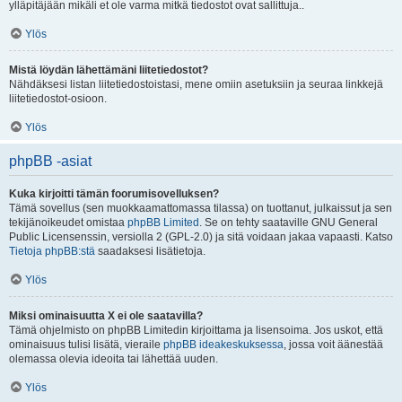
ylläpitäjään mikäli et ole varma mitkä tiedostot ovat sallittuja..
Ylös
Mistä löydän lähettämäni liitetiedostot?
Nähdäksesi listan liitetiedostoistasi, mene omiin asetuksiin ja seuraa linkkejä
liitetiedostot-osioon.
Ylös
phpBB -asiat
Kuka kirjoitti tämän foorumisovelluksen?
Tämä sovellus (sen muokkaamattomassa tilassa) on tuottanut, julkaissut ja sen
tekijänoikeudet omistaa
phpBB Limited
. Se on tehty saataville GNU General
Public Licensenssin, versiolla 2 (GPL-2.0) ja sitä voidaan jakaa vapaasti. Katso
Tietoja phpBB:stä
saadaksesi lisätietoja.
Ylös
Miksi ominaisuutta X ei ole saatavilla?
Tämä ohjelmisto on phpBB Limitedin kirjoittama ja lisensoima. Jos uskot, että
ominaisuus tulisi lisätä, vieraile
phpBB ideakeskuksessa
, jossa voit äänestää
olemassa olevia ideoita tai lähettää uuden.
Ylös