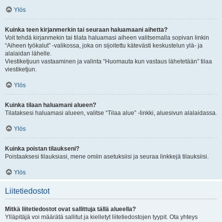
Ylös
Kuinka teen kirjanmerkin tai seuraan haluamaani aihetta?
Voit tehdä kirjanmekin tai tilata haluamasi aiheen valitsemalla sopivan linkin
“Aiheen työkalut” -valikossa, joka on sijoitettu kätevästi keskustelun ylä- ja
alalaidan lähelle.
Viestiketjuun vastaaminen ja valinta “Huomauta kun vastaus lähetetään” tilaa
viestiketjun.
Ylös
Kuinka tilaan haluamani alueen?
Tilataksesi haluamasi alueen, valitse “Tilaa alue” -linkki, aluesivun alalaidassa.
Ylös
Kuinka poistan tilaukseni?
Poistaaksesi tilauksiasi, mene omiin asetuksiisi ja seuraa linkkejä tilauksiisi.
Ylös
Liitetiedostot
Mitkä liitetiedostot ovat sallittuja tällä alueella?
Ylläpitäjä voi määrätä sallitut ja kielletyt liitetiedostojen tyypit. Ota yhteys