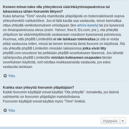
Keneen minun tulee olla yhteydessä väärinkäytöstapauksissa tai
lakiasioissa tähän foorumiin liittyen?
Kuka tahansa “Tiimi”-sivulla mainituista ylläpitäjistä on todennäköisesti sopiva
yhteyshenkilö valituksillesi. Jos et tätä kautta saa vastausta, sinun kannattaa
ottaa yhteyttä verkkotunnuksen omistajaan (tee
whois-kysely
) tai jos kyseessä
on ilmaispalvelussa oleva (esim. Yahoo!, free.fr, f2s.com, jne.), ota yhteyttä
ylläpitoon tai väärinkäytöksistä vastaavaan osastoon kyseisessä palvelussa.
Huomaa, että phpBB Limitedillä
ei ole lainkaan toimivaltaa
ja sitä ei voida
pitää vastuussa miten, missä tai kenen toimesta tämä foorumi on käytössä. Älä
ota yhteyttä phpBB Limitediin missään lakiasioissa
jotka eivät liity
phpBB.com-sivustoon tai pelkkään phpBB-sovellukseen itseensä. Jos lähetät
sähköpostia phpBB Limitedille
mistään kolmannen osapuolen
tämän
sovelluksen käytöstä, voit odottaa niukkasanaista vastausta, jos edes
vastausta lainkaan.
Ylös
Kuinka otan yhteyttä foorumin ylläpitäjään?
Kaikki foorumin käyttäjät voivat käyttää “Ota yhteyttä” -lomaketta, jos täämä
vaihtoehto on foorumin ylläpitäjän mahdollistama.
Foorumin käyttäjät voivat käyttää myös “Tiimi”-linkkiä.
Ylös
Hyppää