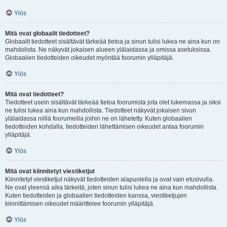
Ylös
Mitä ovat globaalit tiedotteet?
Globaalit tiedotteet sisältävät tärkeää tietoa ja sinun tulisi lukea ne aina kun on
mahdolista. Ne näkyvät jokaisen alueen ylälaidassa ja omissa asetuksissa.
Globaalien tiedotteiden oikeudet myöntää foorumin ylläpitäjä.
Ylös
Mitä ovat tiedotteet?
Tiedotteet usein sisältävät tärkeää tietoa foorumista jota olet lukemassa ja siksi
ne tulisi lukea aina kun mahdollista. Tiedotteet näkyvät jokaisen sivun
ylälaidassa niillä foorumeilla joihin ne on lähetetty. Kuten globaalien
tiedotteiden kohdalla, tiedotteiden lähettämisen oikeudet antaa foorumin
ylläpitäjä.
Ylös
Mitä ovat kiinnitetyt viestiketjut
Kiinnitetyt viestiketjut näkyvät tiedotteiden alapuolella ja ovat vain etusivulla.
Ne ovat yleensä aika tärkeitä, joten sinun tulisi lukea ne aina kun mahdollista.
Kuten tiedotteiden ja globaalien tiedotteiden kanssa, viestiketjujen
kiinnittämisen oikeudet määrittelee foorumin ylläpitäjä.
Ylös