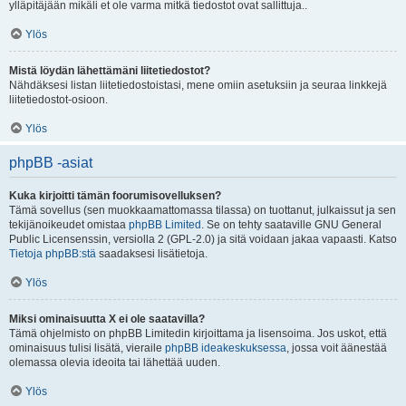
ylläpitäjään mikäli et ole varma mitkä tiedostot ovat sallittuja..
Ylös
Mistä löydän lähettämäni liitetiedostot?
Nähdäksesi listan liitetiedostoistasi, mene omiin asetuksiin ja seuraa linkkejä
liitetiedostot-osioon.
Ylös
phpBB -asiat
Kuka kirjoitti tämän foorumisovelluksen?
Tämä sovellus (sen muokkaamattomassa tilassa) on tuottanut, julkaissut ja sen
tekijänoikeudet omistaa
phpBB Limited
. Se on tehty saataville GNU General
Public Licensenssin, versiolla 2 (GPL-2.0) ja sitä voidaan jakaa vapaasti. Katso
Tietoja phpBB:stä
saadaksesi lisätietoja.
Ylös
Miksi ominaisuutta X ei ole saatavilla?
Tämä ohjelmisto on phpBB Limitedin kirjoittama ja lisensoima. Jos uskot, että
ominaisuus tulisi lisätä, vieraile
phpBB ideakeskuksessa
, jossa voit äänestää
olemassa olevia ideoita tai lähettää uuden.
Ylös