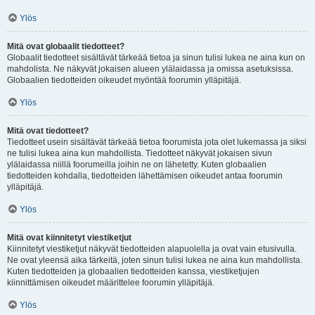
Ylös
Mitä ovat globaalit tiedotteet?
Globaalit tiedotteet sisältävät tärkeää tietoa ja sinun tulisi lukea ne aina kun on
mahdolista. Ne näkyvät jokaisen alueen ylälaidassa ja omissa asetuksissa.
Globaalien tiedotteiden oikeudet myöntää foorumin ylläpitäjä.
Ylös
Mitä ovat tiedotteet?
Tiedotteet usein sisältävät tärkeää tietoa foorumista jota olet lukemassa ja siksi
ne tulisi lukea aina kun mahdollista. Tiedotteet näkyvät jokaisen sivun
ylälaidassa niillä foorumeilla joihin ne on lähetetty. Kuten globaalien
tiedotteiden kohdalla, tiedotteiden lähettämisen oikeudet antaa foorumin
ylläpitäjä.
Ylös
Mitä ovat kiinnitetyt viestiketjut
Kiinnitetyt viestiketjut näkyvät tiedotteiden alapuolella ja ovat vain etusivulla.
Ne ovat yleensä aika tärkeitä, joten sinun tulisi lukea ne aina kun mahdollista.
Kuten tiedotteiden ja globaalien tiedotteiden kanssa, viestiketjujen
kiinnittämisen oikeudet määrittelee foorumin ylläpitäjä.
Ylös