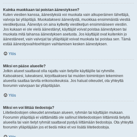
Kuinka muokkaan tai poistan äänestyksen?
Kuten viestien kanssa, äänestyksiä voi muokata vain alkuperäinen lähettäjä,
valvoja tai ylläpitäjä. Muokataksesi äänestystä, muokkaa ensimmäistä viestiä
viestiketjussa. Äänestys on aina kytketty viestiketjun ensimmäiseen viestiin.
Jos kukaan ei ole vielä äänestänyt, käyttäjät voivat poistaa äänestyksen tai
muokata mitä tahansa äänestyksen asetusta. Jos käyttäjät ovat kuitenkin jo
äänestäneet, vain valvojat tai ylläpitäjät voivat muokata tai poistaa sen. Tämä
estää äänestysvaihtoehtojen vaihtamisen kesken äänestyksen.
Ylös
Miksi en pääse alueelle?
Jotkin alueet saattavat olla rajattu vain tietyille käyttäjille tai ryhmille.
Katsoaksesi, lukeaksesi, kirjoittaaksesi tai muiden toimintojen tekeminen
alueella saattaa tarvita erikoisoikeuksia. Jos haluat oikeudet, ota yhteyttä
foorumin valvojaan tai ylläpitäjään.
Ylös
Miksi en voi liittää tiedostoja?
Liitetiedostojen oikeudet annetaan alueen, ryhmän tai käyttäjän mukaan.
Foorumin ylläpitäjä ei välttämättä ole sallinut liitetiedostojen liittämistä tietyllä
alueella tai vain tietyt ryhmät saattavat pystyä liittämään tiedostoja. Ota yhteyttä
foorumin ylläpitäjään jos et tiedä miksi et voi lisätä liitetiedostoja.