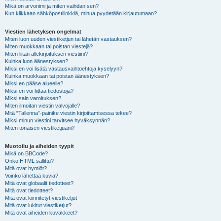
Mikä on arvonimi ja miten vaihdan sen?
Kun klikkaan sähköpostilinkkiä, minua pyydetään kirjautumaan?
Viestien lähetyksen ongelmat
Miten luon uuden viestiketjun tai lähetän vastauksen?
Miten muokkaan tai poistan viestejä?
Miten liitän allekirjoituksen viestiini?
Kuinka luon äänestyksen?
Miksi en voi lisätä vastausvaihtoehtoja kyselyyn?
Kuinka muokkaan tai poistan äänestyksen?
Miksi en pääse alueelle?
Miksi en voi liittää tiedostoja?
Miksi sain varoituksen?
Miten ilmoitan viestin valvojalle?
Mitä “Tallenna”-painike viestin kirjoittamisessa tekee?
Miksi minun viestini tarvitsee hyväksynnän?
Miten tönäisen viestiketjuani?
Muotoilu ja aiheiden tyypit
Mikä on BBCode?
Onko HTML sallittu?
Mitä ovat hymiöt?
Voinko lähettää kuvia?
Mitä ovat globaalit tiedotteet?
Mitä ovat tiedotteet?
Mitä ovat kiinnitetyt viestiketjut
Mitä ovat lukitut viestiketjut?
Mitä ovat aiheiden kuvakkeet?