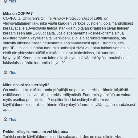
Ylös
Mikä on COPPA?
COPPA, tai Children’s Online Privacy Protection Act of 1998, on
yhdysvaltalainen laki, joka vaatii kaikkien verkkosivustojen, jotka mahdollisesti
keräävät alle 13-vuotiailta tietoja, hankkia huoltajan kirjallisen luvan tietojen
keräämiseen alle 13-vuotiaalta. Jos olet epävarma koskeeko tämä sinua
rekisteröityvänä käyttäjänä tai verkkosivua jolle olet rekisteröitymässä, ota
yhteyttä oikeudelliseen neuvonantajaan saadaksesi apua. Huomaa, että
phpBB Limited ja tämän foorumin omistajat eivät voi antaa lakineuvontaa ja
eivät ole yhteyshenkilöitä minkäänlaisissa lakiasioissa, lukuunottamatta
kysymystä “Keneen minun tulee olla yhteydessä väärinkäytöstapauksissa tai
lakiasioissa tähän foorumiin liittyen?”.
Ylös
Miksi en voi rekisteröityä?
On mahdollista, että foorumin ylläpitäjä on poistanut rekisteröinnin käytöstä
estääkseen uusia vierailijoita rekisteröitymästä. Foorumin ylläpitäjä on voinut
myös asettaa porttikiellon IP-osoitteellesi tai estänyt valitsemasi
käyttäjätunnuksen rekisteröinnin. Ota yhteyttä foorumin ylläpitäjään saadaksesi
apua.
Ylös
Rekisteröidyin, mutta en voi kirjautua!
Tarkista ensin käyttäjätunnuksesi ja salasanasi. Jos ne ovat oikein, yksi