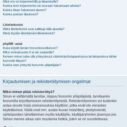
Mikä ero on kirjanmerkillä ja tilaamisella?
Kuinka teen kirjanmerkin tai seuraan haluamaani aihetta?
Kuinka tilaan haluamani alueen?
Kuinka poistan tilaukseni?
Liitetiedostot
Mitkä liitetiedostot ovat sallittuja tällä alueella?
Mistä löydän lähettämäni liitetiedostot?
phpBB -asiat
Kuka kirjoitti tämän foorumisovelluksen?
Miksi ominaisuutta X ei ole saatavilla?
Keneen minun tulee olla yhteydessä väärinkäytöstapauksissa tai lakiasioissa tähän
foorumiin liittyen?
Kuinka otan yhteyttä foorumin ylläpitäjään?
Kirjautumisen ja rekisteröitymisen ongelmat
Miksi minun pitää rekisteröityä?
Sinun ei välttämättä tarvitse, riippuu foorumin ylläpitäjästä, tarvitaanko
foorumilla kirjoittamiseen rekisteröitymistä. Rekisteröityminen voi kuitenkin
antaa sinulle lisää ominaisuuksia käyttöön, jotka eivät ole vieraiden
käytettävissä. Näitä ovat mm. avatar-kuvan määrittely, yksityisviestit,
sähköpostien lähettäminen muille käyttäjille, käyttäjäryhmien jäsenyys jne.
Siihen menee aikaa vain muutamia hetkiä, joten se on suositeltavaa.