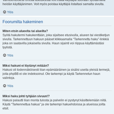
Vaihtoehtoisesti omista asetuksista voit lisätä käyttäjiä suoraan syöttämällä
heidän käyttäjänimen. Voit myös poistaa käyttäjiä listaltasi samalta sivulta.
Ylös
Foorumilta hakeminen
Miten etsin alueelta tai alueilta?
Syötä hakutermi hakukenttään, joka sijaitsee etusivulla, alueen tai viestiketjun
sivulla. Tarkennettuun hakuun pääset klikkaamalla “Tarkennettu haku”-linkkiä
joka on saatavilla jokaisella sivulla. Haun sijainti voi riippua käyttämästäsi
tyylistä.
Ylös
Miksi hakuni ei löytänyt mitään?
Hakusi oli todennäköisesti liian epämääräinen ja sisälsi useita yleisiä termejä,
joita phpBB ei ole indeksoinut. Ole tarkempi ja käytä Tarkennetun haun
valintoja.
Ylös
Miksi haku johti tyhjään sivuun!?
Hakusi palautti liian monta tulosta ja palvelin ei pystynyt käsittelemään niitä.
Käytä “Tarkennettua hakua” ja ole tarkempi hakuehdoissa ja alueissa joilta
etsit.