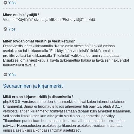
Ylös
Miten etsin käyttäjiä?
Vieraile “Käyttäjät”-sivulla ja klikkaa “Etsi käyttäjä”-linkkiä.
Ylös
Miten löydän omat viestini ja viestiketjuni?
Omat viestisi näet klikkaamalla “Katso omia viestejäsi”-linkkiä omissa
asetuksissa tai klikkaamalla “Etsi käyttäjän viesteistä”-linkkiä omalla
profiilisivullasi tai klikkaamalla “Pikalinkit”-valikkoa foorumin ylälaidassa.
Etsiäksesi omia viestiketjuja, käytä tarkennettua hakua ja täytä sen hakuehdot
haluamallasi tavalla.
Ylös
Seuraaminen ja kirjanmerkit
Mikä ero on kirjanmerkillä ja tilaamisella?
phpBB 3.0 -versiossa aiheiden kirjanmerkit toimivat kuten internet-selaimen
kirjanmerkit. Sinua ei huomautettu jos aiheeseen tuli päivitys. phpBB 3.1 -
versiosta lähtien kirjanmerkit toimivat samaan tapaan kuin aiheiden tilaaminen.
Voit saada ilmoituksen kun aihe josta sinulla on kirjanmerkki päivittyy.
Tilaaminen puolestaan huomauttaa sinua kun aiheeseen tai foorumiin tulee
päivitys. Huomautusten asetukset ja tilausten asetukset voidaan määrittää
omissa asetuksissa kohdassa “Omat asetukset”.