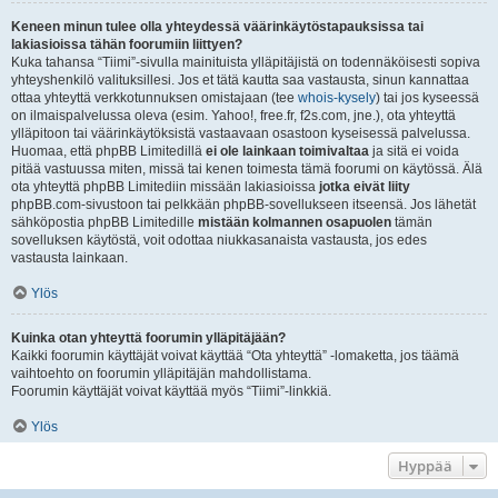
Keneen minun tulee olla yhteydessä väärinkäytöstapauksissa tai
lakiasioissa tähän foorumiin liittyen?
Kuka tahansa “Tiimi”-sivulla mainituista ylläpitäjistä on todennäköisesti sopiva
yhteyshenkilö valituksillesi. Jos et tätä kautta saa vastausta, sinun kannattaa
ottaa yhteyttä verkkotunnuksen omistajaan (tee
whois-kysely
) tai jos kyseessä
on ilmaispalvelussa oleva (esim. Yahoo!, free.fr, f2s.com, jne.), ota yhteyttä
ylläpitoon tai väärinkäytöksistä vastaavaan osastoon kyseisessä palvelussa.
Huomaa, että phpBB Limitedillä
ei ole lainkaan toimivaltaa
ja sitä ei voida
pitää vastuussa miten, missä tai kenen toimesta tämä foorumi on käytössä. Älä
ota yhteyttä phpBB Limitediin missään lakiasioissa
jotka eivät liity
phpBB.com-sivustoon tai pelkkään phpBB-sovellukseen itseensä. Jos lähetät
sähköpostia phpBB Limitedille
mistään kolmannen osapuolen
tämän
sovelluksen käytöstä, voit odottaa niukkasanaista vastausta, jos edes
vastausta lainkaan.
Ylös
Kuinka otan yhteyttä foorumin ylläpitäjään?
Kaikki foorumin käyttäjät voivat käyttää “Ota yhteyttä” -lomaketta, jos täämä
vaihtoehto on foorumin ylläpitäjän mahdollistama.
Foorumin käyttäjät voivat käyttää myös “Tiimi”-linkkiä.
Ylös
Hyppää