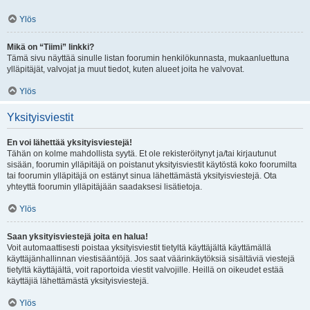
Ylös
Mikä on “Tiimi” linkki?
Tämä sivu näyttää sinulle listan foorumin henkilökunnasta, mukaanluettuna
ylläpitäjät, valvojat ja muut tiedot, kuten alueet joita he valvovat.
Ylös
Yksityisviestit
En voi lähettää yksityisviestejä!
Tähän on kolme mahdollista syytä. Et ole rekisteröitynyt ja/tai kirjautunut
sisään, foorumin ylläpitäjä on poistanut yksityisviestit käytöstä koko foorumilta
tai foorumin ylläpitäjä on estänyt sinua lähettämästä yksityisviestejä. Ota
yhteyttä foorumin ylläpitäjään saadaksesi lisätietoja.
Ylös
Saan yksityisviestejä joita en halua!
Voit automaattisesti poistaa yksityisviestit tietyltä käyttäjältä käyttämällä
käyttäjänhallinnan viestisääntöjä. Jos saat väärinkäytöksiä sisältäviä viestejä
tietyltä käyttäjältä, voit raportoida viestit valvojille. Heillä on oikeudet estää
käyttäjiä lähettämästä yksityisviestejä.
Ylös