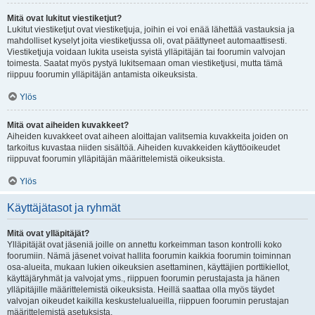
Mitä ovat lukitut viestiketjut?
Lukitut viestiketjut ovat viestiketjuja, joihin ei voi enää lähettää vastauksia ja
mahdolliset kyselyt joita viestiketjussa oli, ovat päättyneet automaattisesti.
Viestiketjuja voidaan lukita useista syistä ylläpitäjän tai foorumin valvojan
toimesta. Saatat myös pystyä lukitsemaan oman viestiketjusi, mutta tämä
riippuu foorumin ylläpitäjän antamista oikeuksista.
Ylös
Mitä ovat aiheiden kuvakkeet?
Aiheiden kuvakkeet ovat aiheen aloittajan valitsemia kuvakkeita joiden on
tarkoitus kuvastaa niiden sisältöä. Aiheiden kuvakkeiden käyttöoikeudet
riippuvat foorumin ylläpitäjän määrittelemistä oikeuksista.
Ylös
Käyttäjätasot ja ryhmät
Mitä ovat ylläpitäjät?
Ylläpitäjät ovat jäseniä joille on annettu korkeimman tason kontrolli koko
foorumiin. Nämä jäsenet voivat hallita foorumin kaikkia foorumin toiminnan
osa-alueita, mukaan lukien oikeuksien asettaminen, käyttäjien porttikiellot,
käyttäjäryhmät ja valvojat yms., riippuen foorumin perustajasta ja hänen
ylläpitäjille määrittelemistä oikeuksista. Heillä saattaa olla myös täydet
valvojan oikeudet kaikilla keskustelualueilla, riippuen foorumin perustajan
määrittelemistä asetuksista.