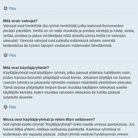
Ylös
Mitä ovatr valvojat?
Valvojat ovat henkilöitä (tai ryhmä henkilöitä) jotka katsovat foorumeiden
perään päivittäin. Heillä on on valta muokata ja poistaa viestejä ja lukita, avata,
siirtää, poistaa ja jakaa viestiketjuja niillä alueilla joissa heillä on valvojan
oikeudet. Yleensä valvojat ovat paikalla estämässä aiheen vierestä
keskustelua tai hyvien tapojen vastaisen materiaalin lähettämistä.
Ylös
Mitä ovat käyttäjäryhmät?
Käyttäjäryhmät ovat käyttäjien ryhmiä, jotka jakavat yhteisön hallittaviin osiin,
joiden kanssa foorumin ylläpitäjät voivat toimia. Jokainen käyttäjä voi kuulua
useisiin ryhmiin ja jokaiselle ryhmälle voidaan määritellä yksilölliset oikeudet.
Tämä tarjoaa ylläpitäjille helpon tavan muuttaa käyttäjien oikeuksia useille
käyttäjille kerralla, kuten muuttaa valvojien oikeuksia tai hallita pääsyä
suljetulle alueelle.
Ylös
Missä ovat käyttäjäryhmät ja miten liityn sellaiseen?
Voit nähdä kaikki ryhmät “Käyttäjäryhmät”-linkin kautta omissa asetuksissa. Jos
haluat liittyä yhteen, klikkaa vastaavaa painiketta. Kaikissa ryhmissä ei
kuitenkaan ole vapaata pääsyä. Jotkut ryhmät vaativat hyväksynnän ennen