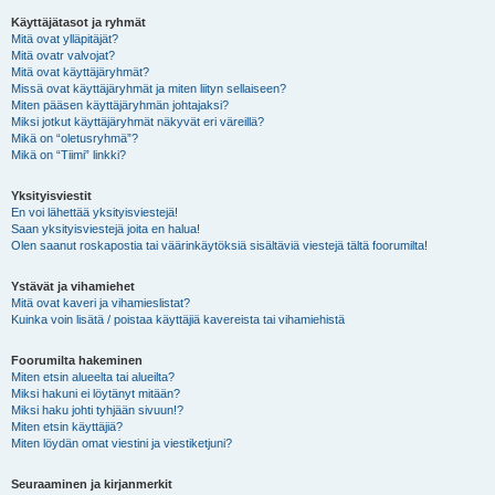
Käyttäjätasot ja ryhmät
Mitä ovat ylläpitäjät?
Mitä ovatr valvojat?
Mitä ovat käyttäjäryhmät?
Missä ovat käyttäjäryhmät ja miten liityn sellaiseen?
Miten pääsen käyttäjäryhmän johtajaksi?
Miksi jotkut käyttäjäryhmät näkyvät eri väreillä?
Mikä on “oletusryhmä”?
Mikä on “Tiimi” linkki?
Yksityisviestit
En voi lähettää yksityisviestejä!
Saan yksityisviestejä joita en halua!
Olen saanut roskapostia tai väärinkäytöksiä sisältäviä viestejä tältä foorumilta!
Ystävät ja vihamiehet
Mitä ovat kaveri ja vihamieslistat?
Kuinka voin lisätä / poistaa käyttäjiä kavereista tai vihamiehistä
Foorumilta hakeminen
Miten etsin alueelta tai alueilta?
Miksi hakuni ei löytänyt mitään?
Miksi haku johti tyhjään sivuun!?
Miten etsin käyttäjiä?
Miten löydän omat viestini ja viestiketjuni?
Seuraaminen ja kirjanmerkit