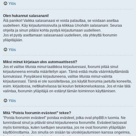
Ylös
Olen hukannut salasanani!
Älä panikoi! Vaikka salasanaasi ei voida palauttaa, se voidaan asettaa
uudelleen. Käy kirjautumissivulla ja klikkaa
Unohdin salasanani
. Seuraa
ohjeita ja sinun pitäisi kohta pystyä kirjautumaan uudelleen.
Jos et pysty asettamaan salasanaasi uudelleen, ota yhteyttä foorumin
ylläpitäjään.
Ylös
Miksi minut kirjataan ulos automaattisesti?
Jos et valitse
Muista minut
-laatikkoa kirjautuessasi, foorumi pitää sinut
kirjautuneena ennalta määritellyn ajan. Tämä estää muita väärinkäyttämästä
tunnuksiasi. Pysyäksesi kirjautuneena, valitse
Muista minut
-valinta
kirjautuessasi. Tämä ei ole suositeltavaa, jos käytät foorumia jaetulta koneelta,
esim. kirjastossa, nettikahvilassa tai koulun tietokoneluokassa. Jos et näe tätä
valintaa, foorumin ylläpitäjä on estänyt tämän toiminnon käyttämisen.
Ylös
Mitä “Poista foorumin evästeet” tekee?
“Poista foorumin evästeet” poistaa evästeet, jotka ovat phpBB:n luomia. Ne
tunnistavat sinut ja pitävät sinut kirjautuneena foorumille. Evästeet tarjoavat
myös toimintoja, kuten luettujen seurantaa, jos ne ovat foorumin ylläpitäjän
käyttöönottamia. Jos sinulla on sisään tai uloskirjautumisen kanssa ongelmia,