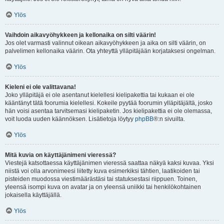
Ylös
Vaihdoin aikavyöhykkeen ja kellonaika on silti väärin!
Jos olet varmasti valinnut oikean aikavyöhykkeen ja aika on silti väärin, on
palvelimen kellonaika väärin. Ota yhteyttä ylläpitäjään korjataksesi ongelman.
Ylös
Kieleni ei ole valittavana!
Joko ylläpitäjä ei ole asentanut kielellesi kielipakettia tai kukaan ei ole
kääntänyt tätä foorumia kielellesi. Kokeile pyytää foorumin ylläpitäjältä, josko
hän voisi asentaa tarvitsemasi kielipaketin. Jos kielipakettia ei ole olemassa,
voit luoda uuden käännöksen. Lisätietoja löytyy
phpBB
®:n sivuilta.
Ylös
Mitä kuvia on käyttäjänimeni vieressä?
Viestejä katsottaessa käyttäjänimen vieressä saattaa näkyä kaksi kuvaa. Yksi
niistä voi olla arvonimeesi liitetty kuva esimerkiksi tähtien, laatikoiden tai
pisteiden muodossa viestimäärästäsi tai statuksestasi riippuen. Toinen,
yleensä isompi kuva on avatar ja on yleensä uniikki tai henkilökohtainen
jokaisella käyttäjällä.
Ylös