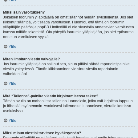
Ylös
Miksi sain varoituksen?
Jokaisen foorumin ylläpitäjällä on omat säännöt heidän sivustollensa. Jos olet
rikkonut sääntöä, voit saada varoituksen. Huomioi, että tämä on foorumin
ylläpitäjän päätös ja phpBB Limitedillä ei ole sivustolla annettavien varoitusten
kanssa mitään tekemistä. Ota yhteyttä foorumin ylläpitäjään, jos olet epävarma
annetun varoituksen syystä.
Ylös
Miten ilmoitan viestin valvojalle?
Jos foorumin ylläpitäjä on sallinut sen, sinun pitäisi nähdä raportointipainike
viestin yhteydessä. Tämän klikkaaminen vie sinut viestin raportoinnin
vaiheiden läpi.
Ylös
Mitä “Tallenna”-painike viestin kirjoittamisessa tekee?
Tämän avulla on mahdollista tallentaa luonnoksia, jotka voit kirjoittaa loppuun
ja lähettää myöhemmin. Avataksesi tallennetun luonnoksen, vieraile komissa
asetuksissa.
Ylös
Miksi minun viestini tarvitsee hyväksynnän?