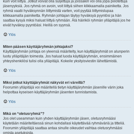
kuin voit liittyä. Jotkut voivat olla suljettuja ja joissakin voi olla jopa piilotettuja
jäsenyyksiä. Jos ryhmä on avoin, voit liittyä siihen klikkaamalla painiketta. Jos
ryhmä vaatii hyväksynnän liittymistä varten, voit pyytää liittymislupaa
klikkaamalla painiketta. Ryhmän johtajan täytyy hyväksyä pyyntösi ja hän
saattaa kysyä miksi haluat liittyä ryhmään. Älä häiriköi ryhmän ylläpitäjiä jos he
eivät hyväksy pyyntöäsi. Heillä on syynsä.
Ylös
Miten pääsen käyttäjäryhmän johtajaksi?
Käyttäjäryhmän johtaja on yleensä määritelty, kun käyttäjäryhmät on alunperin
luotu ylläpitäjän toimesta. Jos haluat luoda käyttäjäryhmän, ensimmäinen
yhteyshenkilösi tulisi olla ylläpitäjä. Kokeile yksityisviestin lähettämistä.
Ylös
Miksi jotkut käyttäjäryhmät näkyvät eri väreillä?
Foorumin ylläpitäjä voi määritellä tietyn käyttäjäryhmän jäsenille värin joka
helpottaa kyseisen käyttäjäryhmän jäsenten tunnistamista.
Ylös
Mikä on “oletusryhmä”?
Jos olet useamman kuin yhden käyttäjäryhmän jäsen, oletusryhmääsi
käytetään määriteltäessä sinun kohdallasi käytettävää ryhmäväriä ja titteliä.
Foorumin ylläpitäjä saattaa antaa sinulle oikeudet vaihtaa oletusryhmääsi
omista asetuksista.