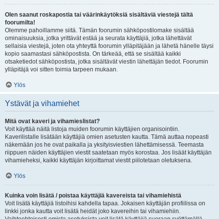
Olen saanut roskapostia tai väärinkäytöksiä sisältäviä viestejä tältä
foorumilta!
Olemme pahoillamme siitä. Tämän foorumin sähköpostilomake sisältää
ominaisuuksia, jotka yrittävät estää ja seurata käyttäjiä, jotka lähettävät
sellaisia viestejä, joten ota yhteyttä foorumin ylläpitäjään ja lähetä hänelle täysi
kopio saamastasi sähköpostista. On tärkeää, että se sisältää kaikki
otsaketiedot sähköpostista, jotka sisältävät viestin lähettäjän tiedot. Foorumin
ylläpitäjä voi sitten toimia tarpeen mukaan.
Ylös
Ystävät ja vihamiehet
Mitä ovat kaveri ja vihamieslistat?
Voit käyttää näitä listoja muiden foorumin käyttäjien organisointiin.
Kaverilistalle lisätään käyttäjiä omien asetusten kautta. Tämä auttaa nopeasti
näkemään jos he ovat paikalla ja yksityisviestien lähettämisessä. Teemasta
riippuen näiden käyttäjien viestit saatetaan myös korostaa. Jos lisäät käyttäjän
vihamieheksi, kaikki käyttäjän kirjoittamat viestit piilotetaan oletuksena.
Ylös
Kuinka voin lisätä / poistaa käyttäjiä kavereista tai vihamiehistä
Voit lisätä käyttäjiä listoihisi kahdella tapaa. Jokaisen käyttäjän profiilissa on
linkki jonka kautta voit lisätä heidät joko kavereihin tai vihamiehiin.