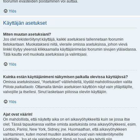
foorumin evästeiden poistaminen voi auttaa.
Ylös
Käyttäjän asetukset
Miten muutan asetuksiani?
Jos olet rekisteröitynyt käyttäjä, kaikki asetuksesi tallennetaan foorumin
tietokantaan. Muokataksesi niitä, vieraile omissa asetuksissa, johon vievä
linkki löytyy yleensä klikkaamalla käyttäjänimeäsi foorumin sivujen ylälaidassa.
Tätä kautta voit muokata asetuksiasi ja valintojasi.
Ylös
Kuinka estän käyttäjänimeni näkymisen paikalla olevissa käyttäjissä?
Omissa asetuksissasi, “Asetukset”-välilehdellä, löydät mahdollisuuden valita
Piilota paikallaolo
. Ottamalla tämän asetuksen käyttöön näyt vain ylläpitäjille,
valvojille ja itsellesi. Sinut lasketaan piilossa oleviin käyttäjiin.
Ylös
Ajat ovat väärin!
On mahdollista, että näytetty aika on eri aikavyöhykkeeltä kuin se jossa itse
olet. Tässä tapauksessa valitse omista asetuksista oma aikavyöhykkeesi, esim.
Lontoo, Pariisi, New York, Sidney, jne. Huomaathan, että aikavyöhykkeen
vaihtaminen, kuten monet muutkin asetukset ovat vain rekisteröityneille
käyttäjille. Jos et ole rekisteröitynyt, tämä on hyvä aika tehdä niin.