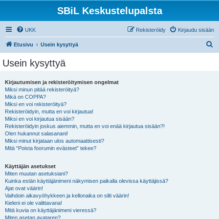
SBiL Keskustelupalsta
UKK
Rekisteröidy
Kirjaudu sisään
E
Etusivu
Usein kysyttyä
t
Usein kysyttyä
s
i
Kirjautumisen ja rekisteröitymisen ongelmat
Miksi minun pitää rekisteröityä?
Mikä on COPPA?
Miksi en voi rekisteröityä?
Rekisteröidyin, mutta en voi kirjautua!
Miksi en voi kirjautua sisään?
Rekisteröidyin joskus aiemmin, mutta en voi enää kirjautua sisään?!
Olen hukannut salasanani!
Miksi minut kirjataan ulos automaattisesti?
Mitä “Poista foorumin evästeet” tekee?
Käyttäjän asetukset
Miten muutan asetuksiani?
Kuinka estän käyttäjänimeni näkymisen paikalla olevissa käyttäjissä?
Ajat ovat väärin!
Vaihdoin aikavyöhykkeen ja kellonaika on silti väärin!
Kieleni ei ole valittavana!
Mitä kuvia on käyttäjänimeni vieressä?
Miten asetan avataren?