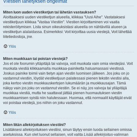
Viestien lähetyksen ongelmat
Miten luon uuden viestiketjun tai lähetän vastauksen?
Aloittaaksesi uuden viestiketjun alueella, klikkaa "Uusi Aihe". Vastataksesi
viestiketjuun klikkaa "Vastaa Viestiin". Viestien kirjoittaminen voi vaatia
rekisteröitymisen. Lista sinun oikeuksistasi alueella on nähtävillä alueen ja
viestiketjun alalaidassa. Esimerkiksi: Voit kirjoittaa uusia viestejä, Voit lähettää
liitetiedostoja, jne.
Ylös
Miten muokkaan tai poistan viestejä?
Jos et ole foorumin ylläpitäjä tai valvoja, voit muokata vain omia viestejäsi. Voit
muokata viestiä klikkaamalla muokkaa-painiketta haluamassasi viestissä.
Joskus painike toimii vain tietyn ajan viestin luomisen jälkeen. Jos joku on jo
vastannut viestiin, löydät viestiketjuun palatessasi pienen tekstin viestisi alla,
joka kertoo viestin muokkauskertojen lukumäärän ja muokkausajan. Tämä
näkyy vain jos joku on vastannut viestiin. Se ei näy, jos valvoja tai ylläpitäjä
muokkaa viestiä, mutta he saattavat jättää pienen huomautuksen viestin
muokkaamisen syistä niin halutessaan. Huomaa, että normaalit käyttäjät eivät
voi poistaa viestejä, jos niihin on joku vastannut.
Ylös
Miten liitän allekirjoituksen viestiini?
Lisätäksesi allekirjoituksen viestiisi, sinun täytyy ensin luoda sellainen omissa
asetuksissa. Kun olet luonut sellaisen, voit valita
Lisää allekirjoitus
-valinnan