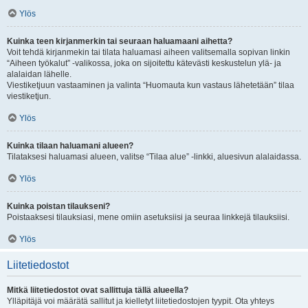
Ylös
Kuinka teen kirjanmerkin tai seuraan haluamaani aihetta?
Voit tehdä kirjanmekin tai tilata haluamasi aiheen valitsemalla sopivan linkin
“Aiheen työkalut” -valikossa, joka on sijoitettu kätevästi keskustelun ylä- ja
alalaidan lähelle.
Viestiketjuun vastaaminen ja valinta “Huomauta kun vastaus lähetetään” tilaa
viestiketjun.
Ylös
Kuinka tilaan haluamani alueen?
Tilataksesi haluamasi alueen, valitse “Tilaa alue” -linkki, aluesivun alalaidassa.
Ylös
Kuinka poistan tilaukseni?
Poistaaksesi tilauksiasi, mene omiin asetuksiisi ja seuraa linkkejä tilauksiisi.
Ylös
Liitetiedostot
Mitkä liitetiedostot ovat sallittuja tällä alueella?
Ylläpitäjä voi määrätä sallitut ja kielletyt liitetiedostojen tyypit. Ota yhteys