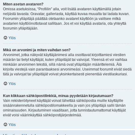
Miten asetan avataren?
Omissa asetuksissa, “Profiilin” alla, voit lisätä avataren käyttämällä jotain
neljästä tavasta: Gravatar, galleriasta, käyttää kuvaa muualta tai ladata kuvan.
Foorumin ylläpitäjä päättää otetaanko avataret käyttöön ja valitsee mitkä
avatarien käyttöönottotavat sallitaan. Jos et voi käyttää avataria, ota yhteyttä
foorumin ylläpitäjään.
Ylös
Mikä on arvonimi ja miten vaihdan sen?
Arvonimet, jotka näkyvät käyttäjänimesi alla osoittavat kirjoittamiesi viestien
määrän tai tietyt käyttäjät, kuten ylläpitäjät tai valvojat. Yleensä et voi vaihtaa
minkään arvonimen tekstiä, sillä nämä ovat ylläpitäjän määrittelemiä. Älä
kirjoita viestejä vain parantaaksesi arvonimeäsi. Useimmat foorumit eivät siedä
tätä ja valvojat tai ylläpitäjät voivat yksinkertaisesti pienentää viestilaskuriasi.
Ylös
Kun klikkaan sähköpostilinkkiä, minua pyydetään kirjautumaan?
Vain rekisteröityneet käyttäjät voivat lähettää sähköpostia muille käyttäjille
sisäänrakennetulla sähköpostilomakkeella ja vain jos ylläpitäjä sallii tämän
ominaisuuden. Kirjautuminen vaaditaan, jotta tunnistautumattomat käyttäjät
eivät voisi väärinkäyttää sähköpostijärjestelmää.
Ylös