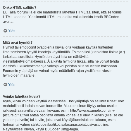
Onko HTML sallittu?
Ei. Tällä foorumilla ei ole mahdollista lähettää HTML:ää siten, että se toimisi
HTML-koodina. Yleisimmät HTML-muotoilut voi kuitenkin tehdä BBCoden
avulla.
Ylös
Mitä ovat hymiöt?
Hymiöt tai emoticonit ovat pieniä kuvia joita voidaan käyttää tunteiden
ilmaisemiseen lyhyitä koodeja käyttämällä. Esimerkiksi :) tarkoittaa iloista ja :(
tarkoittaa surullista. Hymiöiden täysi lista on nähtävillä
viestinlähetyslomakkeessa. Älä käytä hymiöitä liikaa, sillä ne voivat tehdä
viestistä lukukelvottoman ja valvoja voi poistaa niitä tai viestin kokonaan.
Foorumin ylläpitäjä on voinut myös määritellä rajan yksittäisen viestin
hymiöiden määrälle.
Ylös
Voinko lähettää kuvia?
Kyllä, kuvia voidaan käyttää viesteissäsi. Jos ylläpitäjä on sallinut liitteet, voit
mahdollisesti ladata kuvan foorumille. Muutoin sinun täytyy antaa osoite
julkisesti saatavilla olevaan kuvaan, esim. http://www.example.com/my-
picture.gif. Et voi antaa osoitetta omalla koneellasi oleviin kuviin (ellei se ole
yleinen palvelin) tai kuviin, jotka ovat käyttäjätunnistuksen takana, esim.
hotmail tai yahoo sähköpostilaatikot, salasanasuojatut sivustot, jne.
Näyttääksesi kuvan, käytä BBCoden [img]-tagia.