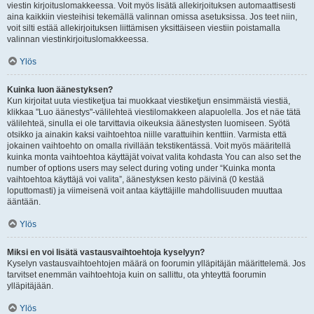
viestin kirjoituslomakkeessa. Voit myös lisätä allekirjoituksen automaattisesti
aina kaikkiin viesteihisi tekemällä valinnan omissa asetuksissa. Jos teet niin,
voit silti estää allekirjoituksen liittämisen yksittäiseen viestiin poistamalla
valinnan viestinkirjoituslomakkeessa.
Ylös
Kuinka luon äänestyksen?
Kun kirjoitat uuta viestiketjua tai muokkaat viestiketjun ensimmäistä viestiä,
klikkaa "Luo äänestys"-välilehteä viestilomakkeen alapuolella. Jos et näe tätä
välilehteä, sinulla ei ole tarvittavia oikeuksia äänestysten luomiseen. Syötä
otsikko ja ainakin kaksi vaihtoehtoa niille varattuihin kenttiin. Varmista että
jokainen vaihtoehto on omalla rivillään tekstikentässä. Voit myös määritellä
kuinka monta vaihtoehtoa käyttäjät voivat valita kohdasta You can also set the
number of options users may select during voting under “Kuinka monta
vaihtoehtoa käyttäjä voi valita”, äänestyksen kesto päivinä (0 kestää
loputtomasti) ja viimeisenä voit antaa käyttäjille mahdollisuuden muuttaa
ääntään.
Ylös
Miksi en voi lisätä vastausvaihtoehtoja kyselyyn?
Kyselyn vastausvaihtoehtojen määrä on foorumin ylläpitäjän määrittelemä. Jos
tarvitset enemmän vaihtoehtoja kuin on sallittu, ota yhteyttä foorumin
ylläpitäjään.
Ylös