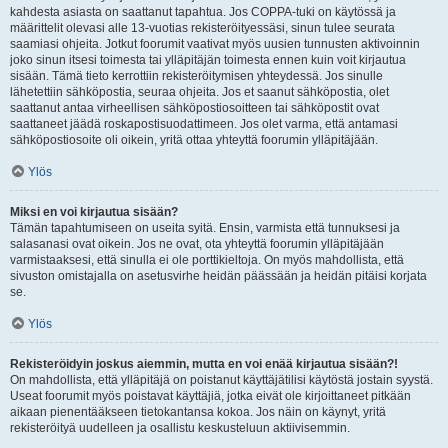
kahdesta asiasta on saattanut tapahtua. Jos COPPA-tuki on käytössä ja
määrittelit olevasi alle 13-vuotias rekisteröityessäsi, sinun tulee seurata
saamiasi ohjeita. Jotkut foorumit vaativat myös uusien tunnusten aktivoinnin
joko sinun itsesi toimesta tai ylläpitäjän toimesta ennen kuin voit kirjautua
sisään. Tämä tieto kerrottiin rekisteröitymisen yhteydessä. Jos sinulle
lähetettiin sähköpostia, seuraa ohjeita. Jos et saanut sähköpostia, olet
saattanut antaa virheellisen sähköpostiosoitteen tai sähköpostit ovat
saattaneet jäädä roskapostisuodattimeen. Jos olet varma, että antamasi
sähköpostiosoite oli oikein, yritä ottaa yhteyttä foorumin ylläpitäjään.
Ylös
Miksi en voi kirjautua sisään?
Tämän tapahtumiseen on useita syitä. Ensin, varmista että tunnuksesi ja
salasanasi ovat oikein. Jos ne ovat, ota yhteyttä foorumin ylläpitäjään
varmistaaksesi, että sinulla ei ole porttikieltoja. On myös mahdollista, että
sivuston omistajalla on asetusvirhe heidän päässään ja heidän pitäisi korjata
se.
Ylös
Rekisteröidyin joskus aiemmin, mutta en voi enää kirjautua sisään?!
On mahdollista, että ylläpitäjä on poistanut käyttäjätilisi käytöstä jostain syystä.
Useat foorumit myös poistavat käyttäjiä, jotka eivät ole kirjoittaneet pitkään
aikaan pienentääkseen tietokantansa kokoa. Jos näin on käynyt, yritä
rekisteröityä uudelleen ja osallistu keskusteluun aktiivisemmin.