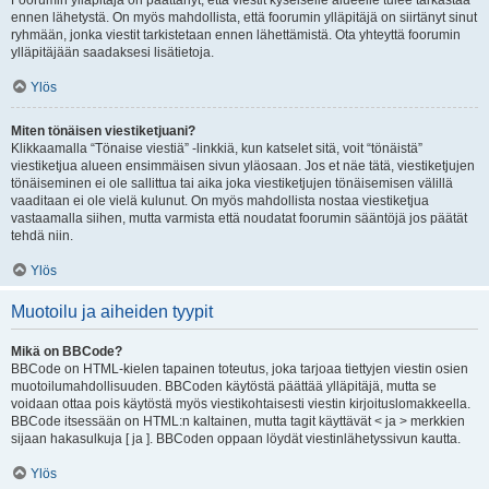
Foorumin ylläpitäjä on päättänyt, että viestit kyseiselle alueelle tulee tarkastaa
ennen lähetystä. On myös mahdollista, että foorumin ylläpitäjä on siirtänyt sinut
ryhmään, jonka viestit tarkistetaan ennen lähettämistä. Ota yhteyttä foorumin
ylläpitäjään saadaksesi lisätietoja.
Ylös
Miten tönäisen viestiketjuani?
Klikkaamalla “Tönaise viestiä” -linkkiä, kun katselet sitä, voit “tönäistä”
viestiketjua alueen ensimmäisen sivun yläosaan. Jos et näe tätä, viestiketjujen
tönäiseminen ei ole sallittua tai aika joka viestiketjujen tönäisemisen välillä
vaaditaan ei ole vielä kulunut. On myös mahdollista nostaa viestiketjua
vastaamalla siihen, mutta varmista että noudatat foorumin sääntöjä jos päätät
tehdä niin.
Ylös
Muotoilu ja aiheiden tyypit
Mikä on BBCode?
BBCode on HTML-kielen tapainen toteutus, joka tarjoaa tiettyjen viestin osien
muotoilumahdollisuuden. BBCoden käytöstä päättää ylläpitäjä, mutta se
voidaan ottaa pois käytöstä myös viestikohtaisesti viestin kirjoituslomakkeella.
BBCode itsessään on HTML:n kaltainen, mutta tagit käyttävät < ja > merkkien
sijaan hakasulkuja [ ja ]. BBCoden oppaan löydät viestinlähetyssivun kautta.
Ylös