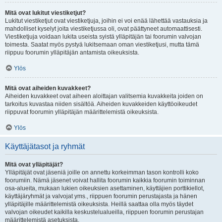
Mitä ovat lukitut viestiketjut?
Lukitut viestiketjut ovat viestiketjuja, joihin ei voi enää lähettää vastauksia ja
mahdolliset kyselyt joita viestiketjussa oli, ovat päättyneet automaattisesti.
Viestiketjuja voidaan lukita useista syistä ylläpitäjän tai foorumin valvojan
toimesta. Saatat myös pystyä lukitsemaan oman viestiketjusi, mutta tämä
riippuu foorumin ylläpitäjän antamista oikeuksista.
Ylös
Mitä ovat aiheiden kuvakkeet?
Aiheiden kuvakkeet ovat aiheen aloittajan valitsemia kuvakkeita joiden on
tarkoitus kuvastaa niiden sisältöä. Aiheiden kuvakkeiden käyttöoikeudet
riippuvat foorumin ylläpitäjän määrittelemistä oikeuksista.
Ylös
Käyttäjätasot ja ryhmät
Mitä ovat ylläpitäjät?
Ylläpitäjät ovat jäseniä joille on annettu korkeimman tason kontrolli koko
foorumiin. Nämä jäsenet voivat hallita foorumin kaikkia foorumin toiminnan
osa-alueita, mukaan lukien oikeuksien asettaminen, käyttäjien porttikiellot,
käyttäjäryhmät ja valvojat yms., riippuen foorumin perustajasta ja hänen
ylläpitäjille määrittelemistä oikeuksista. Heillä saattaa olla myös täydet
valvojan oikeudet kaikilla keskustelualueilla, riippuen foorumin perustajan
määrittelemistä asetuksista.