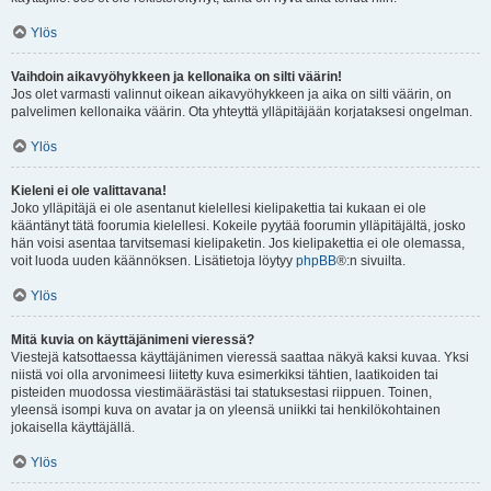
Ylös
Vaihdoin aikavyöhykkeen ja kellonaika on silti väärin!
Jos olet varmasti valinnut oikean aikavyöhykkeen ja aika on silti väärin, on
palvelimen kellonaika väärin. Ota yhteyttä ylläpitäjään korjataksesi ongelman.
Ylös
Kieleni ei ole valittavana!
Joko ylläpitäjä ei ole asentanut kielellesi kielipakettia tai kukaan ei ole
kääntänyt tätä foorumia kielellesi. Kokeile pyytää foorumin ylläpitäjältä, josko
hän voisi asentaa tarvitsemasi kielipaketin. Jos kielipakettia ei ole olemassa,
voit luoda uuden käännöksen. Lisätietoja löytyy
phpBB
®:n sivuilta.
Ylös
Mitä kuvia on käyttäjänimeni vieressä?
Viestejä katsottaessa käyttäjänimen vieressä saattaa näkyä kaksi kuvaa. Yksi
niistä voi olla arvonimeesi liitetty kuva esimerkiksi tähtien, laatikoiden tai
pisteiden muodossa viestimäärästäsi tai statuksestasi riippuen. Toinen,
yleensä isompi kuva on avatar ja on yleensä uniikki tai henkilökohtainen
jokaisella käyttäjällä.
Ylös