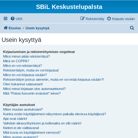
SBiL Keskustelupalsta
UKK
Rekisteröidy
Kirjaudu sisään
E
Etusivu
Usein kysyttyä
t
Usein kysyttyä
s
i
Kirjautumisen ja rekisteröitymisen ongelmat
Miksi minun pitää rekisteröityä?
Mikä on COPPA?
Miksi en voi rekisteröityä?
Rekisteröidyin, mutta en voi kirjautua!
Miksi en voi kirjautua sisään?
Rekisteröidyin joskus aiemmin, mutta en voi enää kirjautua sisään?!
Olen hukannut salasanani!
Miksi minut kirjataan ulos automaattisesti?
Mitä “Poista foorumin evästeet” tekee?
Käyttäjän asetukset
Miten muutan asetuksiani?
Kuinka estän käyttäjänimeni näkymisen paikalla olevissa käyttäjissä?
Ajat ovat väärin!
Vaihdoin aikavyöhykkeen ja kellonaika on silti väärin!
Kieleni ei ole valittavana!
Mitä kuvia on käyttäjänimeni vieressä?
Miten asetan avataren?