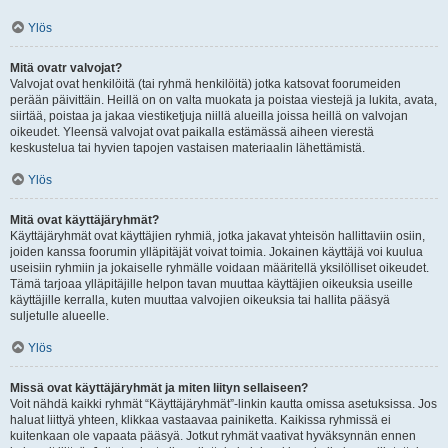
Ylös
Mitä ovatr valvojat?
Valvojat ovat henkilöitä (tai ryhmä henkilöitä) jotka katsovat foorumeiden
perään päivittäin. Heillä on on valta muokata ja poistaa viestejä ja lukita, avata,
siirtää, poistaa ja jakaa viestiketjuja niillä alueilla joissa heillä on valvojan
oikeudet. Yleensä valvojat ovat paikalla estämässä aiheen vierestä
keskustelua tai hyvien tapojen vastaisen materiaalin lähettämistä.
Ylös
Mitä ovat käyttäjäryhmät?
Käyttäjäryhmät ovat käyttäjien ryhmiä, jotka jakavat yhteisön hallittaviin osiin,
joiden kanssa foorumin ylläpitäjät voivat toimia. Jokainen käyttäjä voi kuulua
useisiin ryhmiin ja jokaiselle ryhmälle voidaan määritellä yksilölliset oikeudet.
Tämä tarjoaa ylläpitäjille helpon tavan muuttaa käyttäjien oikeuksia useille
käyttäjille kerralla, kuten muuttaa valvojien oikeuksia tai hallita pääsyä
suljetulle alueelle.
Ylös
Missä ovat käyttäjäryhmät ja miten liityn sellaiseen?
Voit nähdä kaikki ryhmät “Käyttäjäryhmät”-linkin kautta omissa asetuksissa. Jos
haluat liittyä yhteen, klikkaa vastaavaa painiketta. Kaikissa ryhmissä ei
kuitenkaan ole vapaata pääsyä. Jotkut ryhmät vaativat hyväksynnän ennen