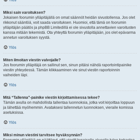
Ylös
Miksi sain varoituksen?
Jokaisen foorumin ylläpitäjällä on omat säännöt heidän sivustollensa. Jos olet
rikkonut sääntöä, voit saada varoituksen. Huomioi, että tämä on foorumin
ylläpitäjän päätös ja phpBB Limitedillä ei ole sivustolla annettavien varoitusten
kanssa mitään tekemistä. Ota yhteyttä foorumin ylläpitäjään, jos olet epävarma
annetun varoituksen syystä.
Ylös
Miten ilmoitan viestin valvojalle?
Jos foorumin ylläpitäjä on sallinut sen, sinun pitäisi nähdä raportointipainike
viestin yhteydessä. Tämän klikkaaminen vie sinut viestin raportoinnin
vaiheiden läpi.
Ylös
Mitä “Tallenna”-painike viestin kirjoittamisessa tekee?
Tämän avulla on mahdollista tallentaa luonnoksia, jotka voit kirjoittaa loppuun
ja lähettää myöhemmin. Avataksesi tallennetun luonnoksen, vieraile komissa
asetuksissa.
Ylös
Miksi minun viestini tarvitsee hyväksynnän?