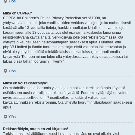
Ylös
Mikä on COPPA?
COPPA, tai Children’s Online Privacy Protection Act of 1998, on
yhdysvaltalainen laki, joka vaatii kaikkien verkkosivustojen, jotka mahdollisesti
keräävät alle 13-vuotiailta tietoja, hankkia huoltajan kirjallisen luvan tietojen
keräämiseen alle 13-vuotiaalta. Jos olet epävarma koskeeko tämä sinua
rekisteröityvänä käyttäjänä tai verkkosivua jolle olet rekisteröitymässä, ota
yhteyttä oikeudelliseen neuvonantajaan saadaksesi apua. Huomaa, että
phpBB Limited ja tämän foorumin omistajat eivät voi antaa lakineuvontaa ja
eivät ole yhteyshenkilöitä minkäänlaisissa lakiasioissa, lukuunottamatta
kysymystä “Keneen minun tulee olla yhteydessä väärinkäytöstapauksissa tai
lakiasioissa tähän foorumiin liittyen?”.
Ylös
Miksi en voi rekisteröityä?
On mahdollista, että foorumin ylläpitäjä on poistanut rekisteröinnin käytöstä
estääkseen uusia vierailijoita rekisteröitymästä. Foorumin ylläpitäjä on voinut
myös asettaa porttikiellon IP-osoitteellesi tai estänyt valitsemasi
käyttäjätunnuksen rekisteröinnin. Ota yhteyttä foorumin ylläpitäjään saadaksesi
apua.
Ylös
Rekisteröidyin, mutta en voi kirjautua!
Tarkista ensin käyttäjätunnuksesi ja salasanasi. Jos ne ovat oikein, yksi