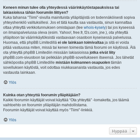
Keneen minun tulee olla yhteydessä väärinkäytöstapauksissa tai
lakiasioissa tähän foorumiin liittyen?
Kuka tahansa “Tiimi”-sivulla mainituista ylläpitäjistä on todennäköisesti sopiva
yhteyshenkilö valituksillesi. Jos et tätä kautta saa vastausta, sinun kannattaa
ottaa yhteyttä verkkotunnuksen omistajaan (tee
whois-kysely
) tai jos kyseessä
on ilmaispalvelussa oleva (esim. Yahoo!, free.fr, f2s.com, jne.), ota yhteyttä
ylläpitoon tai väärinkäytöksistä vastaavaan osastoon kyseisessä palvelussa.
Huomaa, että phpBB Limitedillä
ei ole lainkaan toimivaltaa
ja sitä ei voida
pitää vastuussa miten, missä tai kenen toimesta tämä foorumi on käytössä. Älä
ota yhteyttä phpBB Limitediin missään lakiasioissa
jotka eivät liity
phpBB.com-sivustoon tai pelkkään phpBB-sovellukseen itseensä. Jos lähetät
sähköpostia phpBB Limitedille
mistään kolmannen osapuolen
tämän
sovelluksen käytöstä, voit odottaa niukkasanaista vastausta, jos edes
vastausta lainkaan.
Ylös
Kuinka otan yhteyttä foorumin ylläpitäjään?
Kaikki foorumin käyttäjät voivat käyttää “Ota yhteyttä” -lomaketta, jos täämä
vaihtoehto on foorumin ylläpitäjän mahdollistama.
Foorumin käyttäjät voivat käyttää myös “Tiimi”-linkkiä.
Ylös
Hyppää