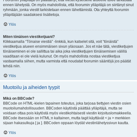
Foorumin ylläpitäjä on päättänyt, että viestit kyseiselle alueelle tulee tarkastaa
ennen lähetystä. On myös mahdollista, että foorumin ylläpitäjä on siirtänyt sinut
ryhmään, jonka viestit tarkistetaan ennen lähettämistä. Ota yhteyttä foorumin
ylläpitäjään saadaksesi lisätietoja.
Ylös
Miten tönäisen viestiketjuani?
Klikkaamalla “Tönaise viestiä” -linkkiä, kun katselet sitä, voit “tönäistä”
viestiketjua alueen ensimmäisen sivun yläosaan. Jos et näe tätä, viestiketjujen
tönäiseminen ei ole sallittua tai aika joka viestiketjujen tönäisemisen välillä
vaaditaan ei ole vielä kulunut. On myös mahdollista nostaa viestiketjua
vastaamalla siihen, mutta varmista että noudatat foorumin sääntöjä jos päätät
tehdä niin.
Ylös
Muotoilu ja aiheiden tyypit
Mikä on BBCode?
BBCode on HTML-kielen tapainen toteutus, joka tarjoaa tiettyjen viestin osien
muotoilumahdollisuuden. BBCoden käytöstä päättää ylläpitäjä, mutta se
voidaan ottaa pois käytöstä myös viestikohtaisesti viestin kirjoituslomakkeella.
BBCode itsessään on HTML:n kaltainen, mutta tagit käyttävät < ja > merkkien
sijaan hakasulkuja [ ja ]. BBCoden oppaan löydät viestinlähetyssivun kautta.
Ylös