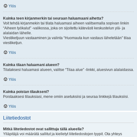
Ylös
Kuinka teen kirjanmerkin tai seuraan haluamaani aihetta?
Voit tehdä kirjanmekin tai tilata haluamasi aiheen valitsemalla sopivan linkin
“Aiheen työkalut” -valikossa, joka on sijoitettu kätevästi keskustelun ylä- ja
alalaidan lähelle.
Viestiketjuun vastaaminen ja valinta “Huomauta kun vastaus lähetetään” tilaa
viestiketjun.
Ylös
Kuinka tilaan haluamani alueen?
Tilataksesi haluamasi alueen, valitse “Tilaa alue” -linkki, aluesivun alalaidassa.
Ylös
Kuinka poistan tilaukseni?
Poistaaksesi tilauksiasi, mene omiin asetuksiisi ja seuraa linkkejä tilauksiisi.
Ylös
Liitetiedostot
Mitkä liitetiedostot ovat sallittuja tällä alueella?
Ylläpitäjä voi määrätä sallitut ja kielletyt liitetiedostojen tyypit. Ota yhteys