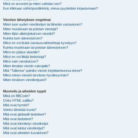
Mikä on arvonimi ja miten vaihdan sen?
Kun klikkaan sähköpostilinkkiä, minua pyydetään kirjautumaan?
Viestien lähetyksen ongelmat
Miten luon uuden viestiketjun tai lähetän vastauksen?
Miten muokkaan tai poistan viestejä?
Miten liitän allekirjoituksen viestiini?
Kuinka luon äänestyksen?
Miksi en voi lisätä vastausvaihtoehtoja kyselyyn?
Kuinka muokkaan tai poistan äänestyksen?
Miksi en pääse alueelle?
Miksi en voi liittää tiedostoja?
Miksi sain varoituksen?
Miten ilmoitan viestin valvojalle?
Mitä “Tallenna”-painike viestin kirjoittamisessa tekee?
Miksi minun viestini tarvitsee hyväksynnän?
Miten tönäisen viestiketjuani?
Muotoilu ja aiheiden tyypit
Mikä on BBCode?
Onko HTML sallittu?
Mitä ovat hymiöt?
Voinko lähettää kuvia?
Mitä ovat globaalit tiedotteet?
Mitä ovat tiedotteet?
Mitä ovat kiinnitetyt viestiketjut
Mitä ovat lukitut viestiketjut?
Mitä ovat aiheiden kuvakkeet?