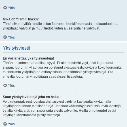
Ylös
Mikä on “Tiimi” linkki?
Tämä sivu näyttää sinulle listan foorumin henkilökunnasta, mukaanluettuna
ylläpitäjät, valvojat ja muut tiedot, kuten alueet joita he valvovat.
Ylös
Yksityisviestit
En voi lähettää yksityisviestejä!
Tähän on kolme mahdollista syytä. Et ole rekisteröitynyt ja/tai kirjautunut
sisään, foorumin ylläpitäjä on poistanut yksityisviestit käytöstä koko foorumilta
tai foorumin ylläpitäjä on estänyt sinua lähettämästä yksityisviestejä. Ota
yhteyttä foorumin ylläpitäjään saadaksesi lisätietoja.
Ylös
Saan yksityisviestejä joita en halua!
Voit automaattisesti poistaa yksityisviestit tietyltä käyttäjältä käyttämällä
käyttäjänhallinnan viestisääntöjä. Jos saat väärinkäytöksiä sisältäviä viestejä
tietyltä käyttäjältä, voit raportoida viestit valvojille. Heillä on oikeudet estää
käyttäjiä lähettämästä yksityisviestejä.
Ylös