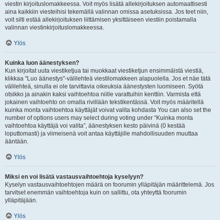
viestin kirjoituslomakkeessa. Voit myös lisätä allekirjoituksen automaattisesti
aina kaikkiin viesteihisi tekemällä valinnan omissa asetuksissa. Jos teet niin,
voit silti estää allekirjoituksen liittämisen yksittäiseen viestiin poistamalla
valinnan viestinkirjoituslomakkeessa.
Ylös
Kuinka luon äänestyksen?
Kun kirjoitat uuta viestiketjua tai muokkaat viestiketjun ensimmäistä viestiä,
klikkaa "Luo äänestys"-välilehteä viestilomakkeen alapuolella. Jos et näe tätä
välilehteä, sinulla ei ole tarvittavia oikeuksia äänestysten luomiseen. Syötä
otsikko ja ainakin kaksi vaihtoehtoa niille varattuihin kenttiin. Varmista että
jokainen vaihtoehto on omalla rivillään tekstikentässä. Voit myös määritellä
kuinka monta vaihtoehtoa käyttäjät voivat valita kohdasta You can also set the
number of options users may select during voting under “Kuinka monta
vaihtoehtoa käyttäjä voi valita”, äänestyksen kesto päivinä (0 kestää
loputtomasti) ja viimeisenä voit antaa käyttäjille mahdollisuuden muuttaa
ääntään.
Ylös
Miksi en voi lisätä vastausvaihtoehtoja kyselyyn?
Kyselyn vastausvaihtoehtojen määrä on foorumin ylläpitäjän määrittelemä. Jos
tarvitset enemmän vaihtoehtoja kuin on sallittu, ota yhteyttä foorumin
ylläpitäjään.
Ylös