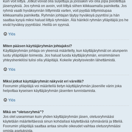
kuin voit liittyä. Jotkut voivat olla suljettuja ja joissakin voi olla jopa piilotettuja
jäsenyyksiä. Jos ryhmä on avoin, voit liittyä siihen klikkaamalla painiketta. Jos
ryhmä vaatii hyväksynnän liittymistä varten, voit pyytää liittymislupaa
klikkaamalla painiketta. Ryhmän johtajan täytyy hyväksyä pyyntösi ja hän
saattaa kysyä miksi haluat liittyä ryhmään. Älä häiriköi ryhmän ylläpitäjiä jos he
eivät hyväksy pyyntöäsi. Heillä on syynsä.
Ylös
Miten pääsen käyttäjäryhmän johtajaksi?
Käyttäjäryhmän johtaja on yleensä määritelty, kun käyttäjäryhmät on alunperin
luotu ylläpitäjän toimesta. Jos haluat luoda käyttäjäryhmän, ensimmäinen
yhteyshenkilösi tulisi olla ylläpitäjä. Kokeile yksityisviestin lähettämistä.
Ylös
Miksi jotkut käyttäjäryhmät näkyvät eri väreillä?
Foorumin ylläpitäjä voi määritellä tietyn käyttäjäryhmän jäsenille värin joka
helpottaa kyseisen käyttäjäryhmän jäsenten tunnistamista.
Ylös
Mikä on “oletusryhmä”?
Jos olet useamman kuin yhden käyttäjäryhmän jäsen, oletusryhmääsi
käytetään määriteltäessä sinun kohdallasi käytettävää ryhmäväriä ja titteliä.
Foorumin ylläpitäjä saattaa antaa sinulle oikeudet vaihtaa oletusryhmääsi
omista asetuksista.