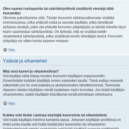
Olen saanut roskapostia tai väärinkäytöksiä sisältäviä viestejä tältä
foorumilta!
Olemme pahoillamme siitä. Tämän foorumin sähköpostilomake sisältää
ominaisuuksia, jotka yrittävät estää ja seurata käyttäjiä, jotka lähettävät
sellaisia viestejä, joten ota yhteyttä foorumin ylläpitäjään ja lähetä hänelle täysi
kopio saamastasi sähköpostista. On tärkeää, että se sisältää kaikki
otsaketiedot sähköpostista, jotka sisältävät viestin lähettäjän tiedot. Foorumin
ylläpitäjä voi sitten toimia tarpeen mukaan.
Ylös
Ystävät ja vihamiehet
Mitä ovat kaveri ja vihamieslistat?
Voit käyttää näitä listoja muiden foorumin käyttäjien organisointiin.
Kaverilistalle lisätään käyttäjiä omien asetusten kautta. Tämä auttaa nopeasti
näkemään jos he ovat paikalla ja yksityisviestien lähettämisessä. Teemasta
riippuen näiden käyttäjien viestit saatetaan myös korostaa. Jos lisäät käyttäjän
vihamieheksi, kaikki käyttäjän kirjoittamat viestit piilotetaan oletuksena.
Ylös
Kuinka voin lisätä / poistaa käyttäjiä kavereista tai vihamiehistä
Voit lisätä käyttäjiä listoihisi kahdella tapaa. Jokaisen käyttäjän profiilissa on
linkki jonka kautta voit lisätä heidät joko kavereihin tai vihamiehiin.