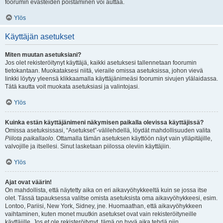
foorumin evästeiden poistaminen voi auttaa.
Ylös
Käyttäjän asetukset
Miten muutan asetuksiani?
Jos olet rekisteröitynyt käyttäjä, kaikki asetuksesi tallennetaan foorumin
tietokantaan. Muokataksesi niitä, vieraile omissa asetuksissa, johon vievä
linkki löytyy yleensä klikkaamalla käyttäjänimeäsi foorumin sivujen ylälaidassa.
Tätä kautta voit muokata asetuksiasi ja valintojasi.
Ylös
Kuinka estän käyttäjänimeni näkymisen paikalla olevissa käyttäjissä?
Omissa asetuksissasi, “Asetukset”-välilehdellä, löydät mahdollisuuden valita
Piilota paikallaolo
. Ottamalla tämän asetuksen käyttöön näyt vain ylläpitäjille,
valvojille ja itsellesi. Sinut lasketaan piilossa oleviin käyttäjiin.
Ylös
Ajat ovat väärin!
On mahdollista, että näytetty aika on eri aikavyöhykkeeltä kuin se jossa itse
olet. Tässä tapauksessa valitse omista asetuksista oma aikavyöhykkeesi, esim.
Lontoo, Pariisi, New York, Sidney, jne. Huomaathan, että aikavyöhykkeen
vaihtaminen, kuten monet muutkin asetukset ovat vain rekisteröityneille
käyttäjille. Jos et ole rekisteröitynyt, tämä on hyvä aika tehdä niin.