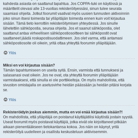
kahdesta asiasta on saattanut tapahtua. Jos COPPA-tuki on käytössä ja
määrittelit olevasi alle 13-vuotias rekisteröityessäsi, sinun tulee seurata
saamiasi ohjeita. Jotkut foorumit vaativat myös uusien tunnusten aktivoinnin
joko sinun itsesi toimesta tai ylläpitäjän toimesta ennen kuin voit kirjautua
sisään. Tämä tieto kerrottiin rekisteröitymisen yhteydessä. Jos sinulle
lähetettiin sähköpostia, seuraa ohjeita. Jos et saanut sähköpostia, olet
saattanut antaa virheellisen sähköpostiosoitteen tai sähköpostit ovat
saattaneet jäädä roskapostisuodattimeen. Jos olet varma, että antamasi
sähköpostiosoite oli oikein, yritä ottaa yhteyttä foorumin ylläpitäjään.
Ylös
Miksi en voi kirjautua sisään?
Tämän tapahtumiseen on useita syitä. Ensin, varmista että tunnuksesi ja
salasanasi ovat oikein. Jos ne ovat, ota yhteyttä foorumin ylläpitäjään
varmistaaksesi, että sinulla ei ole porttikieltoja. On myös mahdollista, että
sivuston omistajalla on asetusvirhe heidän päässään ja heidän pitäisi korjata
se.
Ylös
Rekisteröidyin joskus aiemmin, mutta en voi enää kirjautua sisään?!
On mahdollista, että ylläpitäjä on poistanut käyttäjätilisi käytöstä jostain syystä.
Useat foorumit myös poistavat käyttäjiä, jotka eivät ole kirjoittaneet pitkään
aikaan pienentääkseen tietokantansa kokoa. Jos näin on käynyt, yritä
rekisteröityä uudelleen ja osallistu keskusteluun aktiivisemmin.