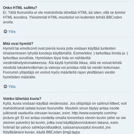
Onko HTML sallittu?
Ei. Tällä foorumilla ei ole mahdollista lähettää HTML:ää siten, että se toimisi
HTML-koodina. Yleisimmät HTML-muotoilut voi kuitenkin tehdä BBCoden
avulla.
Ylös
Mitä ovat hymiöt?
Hymiöt tai emoticonit ovat pieniä kuvia joita voidaan käyttää tunteiden
ilmaisemiseen lyhyitä koodeja käyttämällä. Esimerkiksi :) tarkoittaa iloista ja :(
tarkoittaa surullista. Hymiöiden täysi lista on nähtävillä
viestinlähetyslomakkeessa. Älä käytä hymiöitä liikaa, sillä ne voivat tehdä
viestistä lukukelvottoman ja valvoja voi poistaa niitä tai viestin kokonaan.
Foorumin ylläpitäjä on voinut myös määritellä rajan yksittäisen viestin
hymiöiden määrälle.
Ylös
Voinko lähettää kuvia?
Kyllä, kuvia voidaan käyttää viesteissäsi. Jos ylläpitäjä on sallinut liitteet, voit
mahdollisesti ladata kuvan foorumille. Muutoin sinun täytyy antaa osoite
julkisesti saatavilla olevaan kuvaan, esim. http://www.example.com/my-
picture.gif. Et voi antaa osoitetta omalla koneellasi oleviin kuviin (ellei se ole
yleinen palvelin) tai kuviin, jotka ovat käyttäjätunnistuksen takana, esim.
hotmail tai yahoo sähköpostilaatikot, salasanasuojatut sivustot, jne.
Näyttääksesi kuvan, käytä BBCoden [img]-tagia.