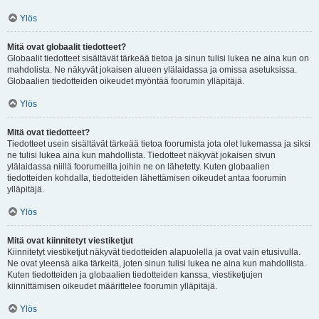
Ylös
Mitä ovat globaalit tiedotteet?
Globaalit tiedotteet sisältävät tärkeää tietoa ja sinun tulisi lukea ne aina kun on
mahdolista. Ne näkyvät jokaisen alueen ylälaidassa ja omissa asetuksissa.
Globaalien tiedotteiden oikeudet myöntää foorumin ylläpitäjä.
Ylös
Mitä ovat tiedotteet?
Tiedotteet usein sisältävät tärkeää tietoa foorumista jota olet lukemassa ja siksi
ne tulisi lukea aina kun mahdollista. Tiedotteet näkyvät jokaisen sivun
ylälaidassa niillä foorumeilla joihin ne on lähetetty. Kuten globaalien
tiedotteiden kohdalla, tiedotteiden lähettämisen oikeudet antaa foorumin
ylläpitäjä.
Ylös
Mitä ovat kiinnitetyt viestiketjut
Kiinnitetyt viestiketjut näkyvät tiedotteiden alapuolella ja ovat vain etusivulla.
Ne ovat yleensä aika tärkeitä, joten sinun tulisi lukea ne aina kun mahdollista.
Kuten tiedotteiden ja globaalien tiedotteiden kanssa, viestiketjujen
kiinnittämisen oikeudet määrittelee foorumin ylläpitäjä.
Ylös