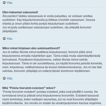
Ylös
Olen hukannut salasanani!
Älä panikoi! Vaikka salasanaasi ei voida palauttaa, se voidaan asettaa
uudelleen. Käy kirjautumissivulla ja klikkaa
Unohdin salasanani
. Seuraa
ohjeita ja sinun pitäisi kohta pystyä kirjautumaan uudelleen.
Jos et pysty asettamaan salasanaasi uudelleen, ota yhteyttä foorumin
ylläpitäjään.
Ylös
Miksi minut kirjataan ulos automaattisesti?
Jos et valitse
Muista minut
-laatikkoa kirjautuessasi, foorumi pitää sinut
kirjautuneena ennalta määritellyn ajan. Tämä estää muita väärinkäyttämästä
tunnuksiasi. Pysyäksesi kirjautuneena, valitse
Muista minut
-valinta
kirjautuessasi. Tämä ei ole suositeltavaa, jos käytät foorumia jaetulta koneelta,
esim. kirjastossa, nettikahvilassa tai koulun tietokoneluokassa. Jos et näe tätä
valintaa, foorumin ylläpitäjä on estänyt tämän toiminnon käyttämisen.
Ylös
Mitä “Poista foorumin evästeet” tekee?
“Poista foorumin evästeet” poistaa evästeet, jotka ovat phpBB:n luomia. Ne
tunnistavat sinut ja pitävät sinut kirjautuneena foorumille. Evästeet tarjoavat
myös toimintoja, kuten luettujen seurantaa, jos ne ovat foorumin ylläpitäjän
käyttöönottamia. Jos sinulla on sisään tai uloskirjautumisen kanssa ongelmia,