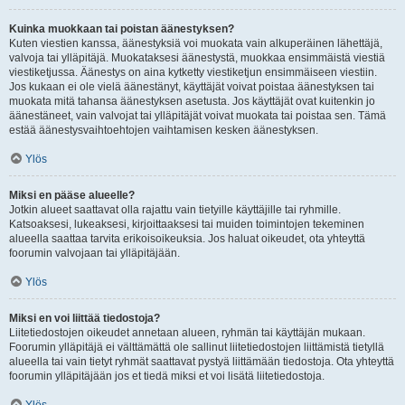
Kuinka muokkaan tai poistan äänestyksen?
Kuten viestien kanssa, äänestyksiä voi muokata vain alkuperäinen lähettäjä,
valvoja tai ylläpitäjä. Muokataksesi äänestystä, muokkaa ensimmäistä viestiä
viestiketjussa. Äänestys on aina kytketty viestiketjun ensimmäiseen viestiin.
Jos kukaan ei ole vielä äänestänyt, käyttäjät voivat poistaa äänestyksen tai
muokata mitä tahansa äänestyksen asetusta. Jos käyttäjät ovat kuitenkin jo
äänestäneet, vain valvojat tai ylläpitäjät voivat muokata tai poistaa sen. Tämä
estää äänestysvaihtoehtojen vaihtamisen kesken äänestyksen.
Ylös
Miksi en pääse alueelle?
Jotkin alueet saattavat olla rajattu vain tietyille käyttäjille tai ryhmille.
Katsoaksesi, lukeaksesi, kirjoittaaksesi tai muiden toimintojen tekeminen
alueella saattaa tarvita erikoisoikeuksia. Jos haluat oikeudet, ota yhteyttä
foorumin valvojaan tai ylläpitäjään.
Ylös
Miksi en voi liittää tiedostoja?
Liitetiedostojen oikeudet annetaan alueen, ryhmän tai käyttäjän mukaan.
Foorumin ylläpitäjä ei välttämättä ole sallinut liitetiedostojen liittämistä tietyllä
alueella tai vain tietyt ryhmät saattavat pystyä liittämään tiedostoja. Ota yhteyttä
foorumin ylläpitäjään jos et tiedä miksi et voi lisätä liitetiedostoja.