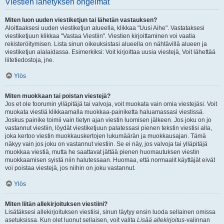
Viestien lähetyksen ongelmat
Miten luon uuden viestiketjun tai lähetän vastauksen?
Aloittaaksesi uuden viestiketjun alueella, klikkaa "Uusi Aihe". Vastataksesi
viestiketjuun klikkaa "Vastaa Viestiin". Viestien kirjoittaminen voi vaatia
rekisteröitymisen. Lista sinun oikeuksistasi alueella on nähtävillä alueen ja
viestiketjun alalaidassa. Esimerkiksi: Voit kirjoittaa uusia viestejä, Voit lähettää
liitetiedostoja, jne.
Ylös
Miten muokkaan tai poistan viestejä?
Jos et ole foorumin ylläpitäjä tai valvoja, voit muokata vain omia viestejäsi. Voit
muokata viestiä klikkaamalla muokkaa-painiketta haluamassasi viestissä.
Joskus painike toimii vain tietyn ajan viestin luomisen jälkeen. Jos joku on jo
vastannut viestiin, löydät viestiketjuun palatessasi pienen tekstin viestisi alla,
joka kertoo viestin muokkauskertojen lukumäärän ja muokkausajan. Tämä
näkyy vain jos joku on vastannut viestiin. Se ei näy, jos valvoja tai ylläpitäjä
muokkaa viestiä, mutta he saattavat jättää pienen huomautuksen viestin
muokkaamisen syistä niin halutessaan. Huomaa, että normaalit käyttäjät eivät
voi poistaa viestejä, jos niihin on joku vastannut.
Ylös
Miten liitän allekirjoituksen viestiini?
Lisätäksesi allekirjoituksen viestiisi, sinun täytyy ensin luoda sellainen omissa
asetuksissa. Kun olet luonut sellaisen, voit valita
Lisää allekirjoitus
-valinnan