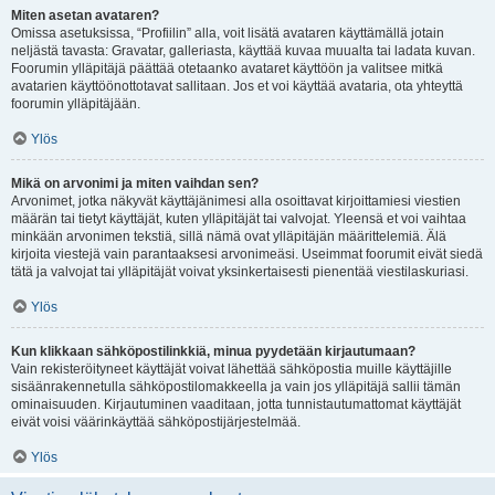
Miten asetan avataren?
Omissa asetuksissa, “Profiilin” alla, voit lisätä avataren käyttämällä jotain
neljästä tavasta: Gravatar, galleriasta, käyttää kuvaa muualta tai ladata kuvan.
Foorumin ylläpitäjä päättää otetaanko avataret käyttöön ja valitsee mitkä
avatarien käyttöönottotavat sallitaan. Jos et voi käyttää avataria, ota yhteyttä
foorumin ylläpitäjään.
Ylös
Mikä on arvonimi ja miten vaihdan sen?
Arvonimet, jotka näkyvät käyttäjänimesi alla osoittavat kirjoittamiesi viestien
määrän tai tietyt käyttäjät, kuten ylläpitäjät tai valvojat. Yleensä et voi vaihtaa
minkään arvonimen tekstiä, sillä nämä ovat ylläpitäjän määrittelemiä. Älä
kirjoita viestejä vain parantaaksesi arvonimeäsi. Useimmat foorumit eivät siedä
tätä ja valvojat tai ylläpitäjät voivat yksinkertaisesti pienentää viestilaskuriasi.
Ylös
Kun klikkaan sähköpostilinkkiä, minua pyydetään kirjautumaan?
Vain rekisteröityneet käyttäjät voivat lähettää sähköpostia muille käyttäjille
sisäänrakennetulla sähköpostilomakkeella ja vain jos ylläpitäjä sallii tämän
ominaisuuden. Kirjautuminen vaaditaan, jotta tunnistautumattomat käyttäjät
eivät voisi väärinkäyttää sähköpostijärjestelmää.
Ylös