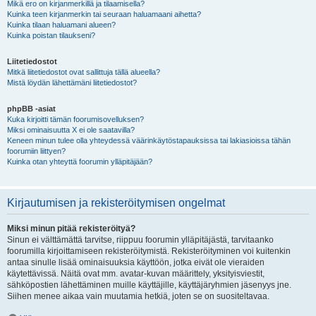
Mikä ero on kirjanmerkillä ja tilaamisella?
Kuinka teen kirjanmerkin tai seuraan haluamaani aihetta?
Kuinka tilaan haluamani alueen?
Kuinka poistan tilaukseni?
Liitetiedostot
Mitkä liitetiedostot ovat sallittuja tällä alueella?
Mistä löydän lähettämäni liitetiedostot?
phpBB -asiat
Kuka kirjoitti tämän foorumisovelluksen?
Miksi ominaisuutta X ei ole saatavilla?
Keneen minun tulee olla yhteydessä väärinkäytöstapauksissa tai lakiasioissa tähän
foorumiin liittyen?
Kuinka otan yhteyttä foorumin ylläpitäjään?
Kirjautumisen ja rekisteröitymisen ongelmat
Miksi minun pitää rekisteröityä?
Sinun ei välttämättä tarvitse, riippuu foorumin ylläpitäjästä, tarvitaanko
foorumilla kirjoittamiseen rekisteröitymistä. Rekisteröityminen voi kuitenkin
antaa sinulle lisää ominaisuuksia käyttöön, jotka eivät ole vieraiden
käytettävissä. Näitä ovat mm. avatar-kuvan määrittely, yksityisviestit,
sähköpostien lähettäminen muille käyttäjille, käyttäjäryhmien jäsenyys jne.
Siihen menee aikaa vain muutamia hetkiä, joten se on suositeltavaa.