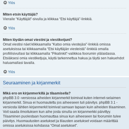
Ylös
Miten etsin käyttäjiä?
Vieraile “Käyttäjät”-sivulla ja klikkaa “Etsi käyttäjä”-linkkiä.
Ylös
Miten löydän omat viestini ja viestiketjuni?
Omat viestisi näet klikkaamalla “Katso omia viestejäsi”-linkkiä omissa
asetuksissa tai klikkaamalla “Etsi käyttäjän viesteistä”-linkkiä omalla
profiilisivullasi tai klikkaamalla “Pikalinkit”-valikkoa foorumin ylälaidassa.
Etsiäksesi omia viestiketjuja, käytä tarkennettua hakua ja täytä sen hakuehdot
haluamallasi tavalla.
Ylös
Seuraaminen ja kirjanmerkit
Mikä ero on kirjanmerkillä ja tilaamisella?
phpBB 3.0 -versiossa aiheiden kirjanmerkit toimivat kuten internet-selaimen
kirjanmerkit. Sinua ei huomautettu jos aiheeseen tuli päivitys. phpBB 3.1 -
versiosta lähtien kirjanmerkit toimivat samaan tapaan kuin aiheiden tilaaminen.
Voit saada ilmoituksen kun aihe josta sinulla on kirjanmerkki päivittyy.
Tilaaminen puolestaan huomauttaa sinua kun aiheeseen tai foorumiin tulee
päivitys. Huomautusten asetukset ja tilausten asetukset voidaan määrittää
omissa asetuksissa kohdassa “Omat asetukset”.