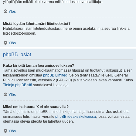
ylläpitäjään mikäli et ole varma mitkä tiedostot ovat sallittuja..
Ylös
Mistä löydän lähettämäni liitetiedostot?
Nähdäksesi listan liitetiedostoistasi, mene omiin asetuksiin ja seuraa linkkejä
liitetiedostot-osioon.
Ylös
phpBB -asiat
Kuka kirjoitti tämän foorumisovelluksen?
Tämä sovellus (sen muokkaamattomassa tilassa) on tuottanut, julkaissut ja sen
tekijänoikeudet omistaa
phpBB Limited
. Se on tehty saataville GNU General
Public Licensenssin, versiolla 2 (GPL-2.0) ja sitä voidaan jakaa vapaasti. Katso
Tietoja phpBB:stä
saadaksesi lisätietoja.
Ylös
Miksi ominaisuutta X ei ole saatavilla?
Tämä ohjelmisto on phpBB Limitedin kirjoittama ja lisensoima. Jos uskot, että
ominaisuus tulisi lisätä, vieraile
phpBB ideakeskuksessa
, jossa voit äänestää
olemassa olevia ideoita tai lähettää uuden.
Ylös