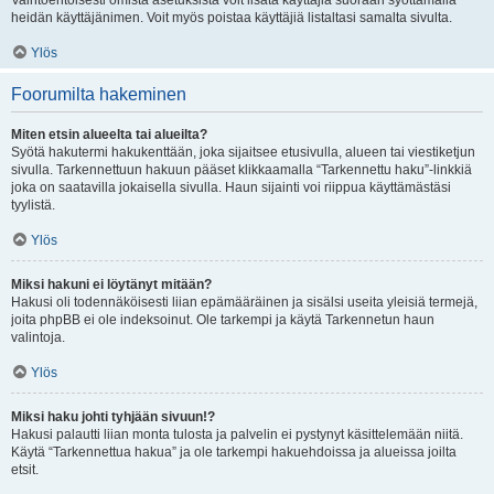
Vaihtoehtoisesti omista asetuksista voit lisätä käyttäjiä suoraan syöttämällä
heidän käyttäjänimen. Voit myös poistaa käyttäjiä listaltasi samalta sivulta.
Ylös
Foorumilta hakeminen
Miten etsin alueelta tai alueilta?
Syötä hakutermi hakukenttään, joka sijaitsee etusivulla, alueen tai viestiketjun
sivulla. Tarkennettuun hakuun pääset klikkaamalla “Tarkennettu haku”-linkkiä
joka on saatavilla jokaisella sivulla. Haun sijainti voi riippua käyttämästäsi
tyylistä.
Ylös
Miksi hakuni ei löytänyt mitään?
Hakusi oli todennäköisesti liian epämääräinen ja sisälsi useita yleisiä termejä,
joita phpBB ei ole indeksoinut. Ole tarkempi ja käytä Tarkennetun haun
valintoja.
Ylös
Miksi haku johti tyhjään sivuun!?
Hakusi palautti liian monta tulosta ja palvelin ei pystynyt käsittelemään niitä.
Käytä “Tarkennettua hakua” ja ole tarkempi hakuehdoissa ja alueissa joilta
etsit.