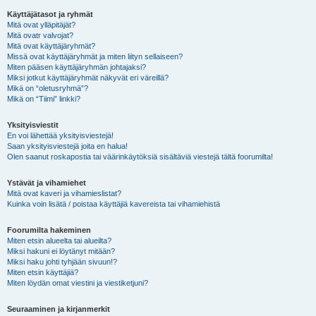
Käyttäjätasot ja ryhmät
Mitä ovat ylläpitäjät?
Mitä ovatr valvojat?
Mitä ovat käyttäjäryhmät?
Missä ovat käyttäjäryhmät ja miten liityn sellaiseen?
Miten pääsen käyttäjäryhmän johtajaksi?
Miksi jotkut käyttäjäryhmät näkyvät eri väreillä?
Mikä on “oletusryhmä”?
Mikä on “Tiimi” linkki?
Yksityisviestit
En voi lähettää yksityisviestejä!
Saan yksityisviestejä joita en halua!
Olen saanut roskapostia tai väärinkäytöksiä sisältäviä viestejä tältä foorumilta!
Ystävät ja vihamiehet
Mitä ovat kaveri ja vihamieslistat?
Kuinka voin lisätä / poistaa käyttäjiä kavereista tai vihamiehistä
Foorumilta hakeminen
Miten etsin alueelta tai alueilta?
Miksi hakuni ei löytänyt mitään?
Miksi haku johti tyhjään sivuun!?
Miten etsin käyttäjiä?
Miten löydän omat viestini ja viestiketjuni?
Seuraaminen ja kirjanmerkit