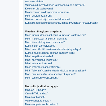
Ajat ovat väärin!
Vaihdoin aikavyöhykkeen ja kellonaika on silti väärin!
Kieleni ei ole valittavana!
Mitä kuvia on käyttäjänimeni vieressä?
Miten asetan avataren?
Mikä on arvonimi ja miten vaihdan sen?
Kun klikkaan sähköpostilinkkiä, minua pyydetään kirjautumaan?
Viestien lähetyksen ongelmat
Miten luon uuden viestiketjun tai lähetän vastauksen?
Miten muokkaan tai poistan viestejä?
Miten liitän allekirjoituksen viestiini?
Kuinka luon äänestyksen?
Miksi en voi lisätä vastausvaihtoehtoja kyselyyn?
Kuinka muokkaan tai poistan äänestyksen?
Miksi en pääse alueelle?
Miksi en voi liittää tiedostoja?
Miksi sain varoituksen?
Miten ilmoitan viestin valvojalle?
Mitä “Tallenna”-painike viestin kirjoittamisessa tekee?
Miksi minun viestini tarvitsee hyväksynnän?
Miten tönäisen viestiketjuani?
Muotoilu ja aiheiden tyypit
Mikä on BBCode?
Onko HTML sallittu?
Mitä ovat hymiöt?
Voinko lähettää kuvia?
Mitä ovat globaalit tiedotteet?