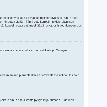
ttelit olevasi alle 13-vuotias rekisteröityessäsi, sinun tulee
it kirjautua sisään. Tämä tieto kerrottiin rekisteröitymisen
ai sähköpostit ovat saattaneet jäädä roskapostisuodattimeen. Jos
staaksesi, että sinulla ei ole porttikieltoja. On myös
neet pitkään aikaan pienentääkseen tietokantansa kokoa. Jos näin
jeita ja sinun pitäisi kohta pystyä kirjautumaan uudelleen.