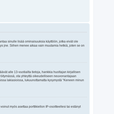
 antaa sinulle lisää ominaisuuksia käyttöön, jotka eivät ole
enyys jne. Siihen menee aikaa vain muutamia hetkiä, joten se on
vät alle 13-vuotiailta tietoja, hankkia huoltajan kirjallisen
teröitymässä, ota yhteyttä oikeudelliseen neuvonantajaan
isissa lakiasioissa, lukuunottamatta kysymystä “Keneen minun
oinut myös asettaa porttikiellon IP-osoitteellesi tai estänyt