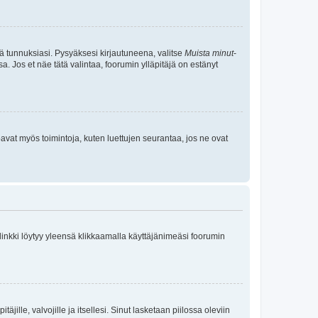
tä tunnuksiasi. Pysyäksesi kirjautuneena, valitse
Muista minut
-
sa. Jos et näe tätä valintaa, foorumin ylläpitäjä on estänyt
oavat myös toimintoja, kuten luettujen seurantaa, jos ne ovat
 linkki löytyy yleensä klikkaamalla käyttäjänimeäsi foorumin
äjille, valvojille ja itsellesi. Sinut lasketaan piilossa oleviin