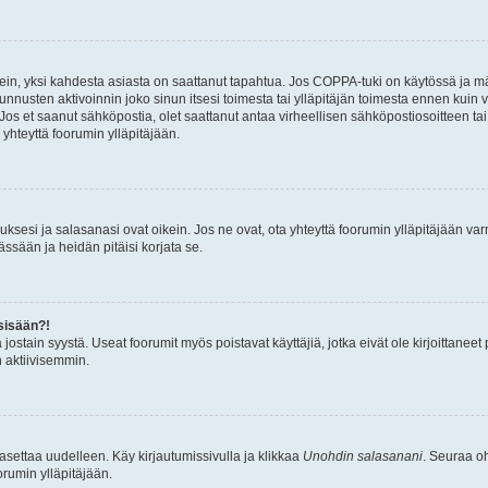
ein, yksi kahdesta asiasta on saattanut tapahtua. Jos COPPA-tuki on käytössä ja määri
nnusten aktivoinnin joko sinun itsesi toimesta tai ylläpitäjän toimesta ennen kuin vo
. Jos et saanut sähköpostia, olet saattanut antaa virheellisen sähköpostiosoitteen t
 yhteyttä foorumin ylläpitäjään.
sesi ja salasanasi ovat oikein. Jos ne ovat, ota yhteyttä foorumin ylläpitäjään varmi
ssään ja heidän pitäisi korjata se.
sisään?!
stä jostain syystä. Useat foorumit myös poistavat käyttäjiä, jotka eivät ole kirjoitta
n aktiivisemmin.
asettaa uudelleen. Käy kirjautumissivulla ja klikkaa
Unohdin salasanani
. Seuraa oh
rumin ylläpitäjään.