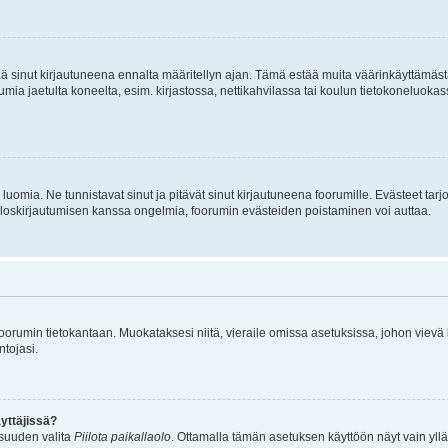
tää sinut kirjautuneena ennalta määritellyn ajan. Tämä estää muita väärinkäyttämäs
rumia jaetulta koneelta, esim. kirjastossa, nettikahvilassa tai koulun tietokoneluokas
luomia. Ne tunnistavat sinut ja pitävät sinut kirjautuneena foorumille. Evästeet tarj
i uloskirjautumisen kanssa ongelmia, foorumin evästeiden poistaminen voi auttaa.
n foorumin tietokantaan. Muokataksesi niitä, vieraile omissa asetuksissa, johon vievä
ntojasi.
yttäjissä?
isuuden valita
Piilota paikallaolo
. Ottamalla tämän asetuksen käyttöön näyt vain ylläpit