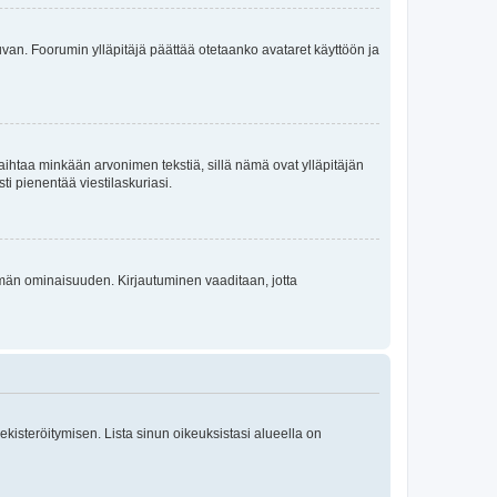
 kuvan. Foorumin ylläpitäjä päättää otetaanko avataret käyttöön ja
i vaihtaa minkään arvonimen tekstiä, sillä nämä ovat ylläpitäjän
sti pienentää viestilaskuriasi.
 tämän ominaisuuden. Kirjautuminen vaaditaan, jotta
 rekisteröitymisen. Lista sinun oikeuksistasi alueella on