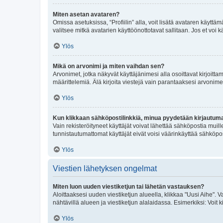
Miten asetan avataren?
Omissa asetuksissa, “Profiilin” alla, voit lisätä avataren käyttä
valitsee mitkä avatarien käyttöönottotavat sallitaan. Jos et voi k
Ylös
Mikä on arvonimi ja miten vaihdan sen?
Arvonimet, jotka näkyvät käyttäjänimesi alla osoittavat kirjoittam
määrittelemiä. Älä kirjoita viestejä vain parantaaksesi arvonimeäs
Ylös
Kun klikkaan sähköpostilinkkiä, minua pyydetään kirjautum
Vain rekisteröityneet käyttäjät voivat lähettää sähköpostia muil
tunnistautumattomat käyttäjät eivät voisi väärinkäyttää sähköpo
Ylös
Viestien lähetyksen ongelmat
Miten luon uuden viestiketjun tai lähetän vastauksen?
Aloittaaksesi uuden viestiketjun alueella, klikkaa "Uusi Aihe". Va
nähtävillä alueen ja viestiketjun alalaidassa. Esimerkiksi: Voit kir
Ylös