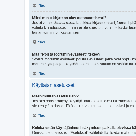
Ylös
Miksi minut kirjataan ulos automaattisesti?
Jos et valitse
Muista minut
-laatikkoa kirjautuessasi, foorumi pi
valinta kirjautuessasi. Tämä ei ole suositeltavaa, jos käytät foo
tämän toiminnon käyttämisen.
Ylös
Mitä “Poista foorumin evästeet” tekee?
“Poista foorumin evästeet” poistaa evästeet, jotka ovat phpBB:n 
foorumin ylläpitäjän käyttöönottamia. Jos sinulla on sisään ta
Ylös
Käyttäjän asetukset
Miten muutan asetuksiani?
Jos olet rekisteröitynyt käyttäjä, kaikki asetuksesi tallennetaa
sivujen ylälaidassa. Tätä kautta voit muokata asetuksiasi ja vali
Ylös
Kuinka estän käyttäjänimeni näkymisen paikalla olevissa kä
Omissa asetuksissasi, “Asetukset”-välilehdellä, löydät mahdoll