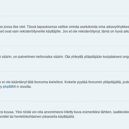
 se jossa itse olet. Tässä tapauksessa valitse omista asetuksista oma aikavyöhykke
vat vain rekisteröityneille käyttäjille. Jos et ole rekisteröitynyt, tämä on hyvä aik
i väärin, on palvelimen kellonaika väärin. Ota yhteyttä ylläpitäjään korjataksesi on
an ei ole kääntänyt tätä foorumia kielellesi. Kokeile pyytää foorumin ylläpitäjältä, jos
yy
phpBB
®:n sivuilta.
 kuvaa. Yksi niistä voi olla arvonimeesi liitetty kuva esimerkiksi tähtien, laatikoid
iikki tai henkilökohtainen jokaisella käyttäjällä.