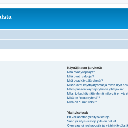
lsta
Käyttäjätasot ja ryhmät
Mitä ovat ylläpitäjät?
Mitä ovatr valvojat?
Mitä ovat käyttäjäryhmät?
Missä ovat käyttäjäryhmät ja miten liityn sel
Miten pääsen käyttäjäryhmän johtajaksi?
Miksi jotkut käyttäjäryhmät näkyvät eri värei
Mikä on “oletusryhmä”?
Mikä on “Tiimi” linkki?
Yksityisviestit
En voi lähettää yksityisviestejä!
Saan yksityisviestejä joita en halua!
Olen saanut roskapostia tai väärinkäytöksiä s