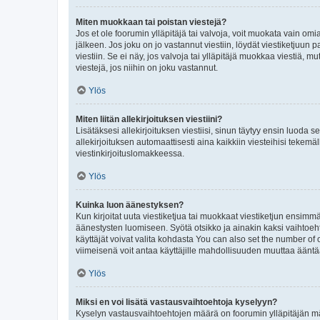
Miten muokkaan tai poistan viestejä?
Jos et ole foorumin ylläpitäjä tai valvoja, voit muokata vain om
jälkeen. Jos joku on jo vastannut viestiin, löydät viestiketjuu
viestiin. Se ei näy, jos valvoja tai ylläpitäjä muokkaa viestiä,
viestejä, jos niihin on joku vastannut.
Ylös
Miten liitän allekirjoituksen viestiini?
Lisätäksesi allekirjoituksen viestiisi, sinun täytyy ensin luoda s
allekirjoituksen automaattisesti aina kaikkiin viesteihisi tekemäl
viestinkirjoituslomakkeessa.
Ylös
Kuinka luon äänestyksen?
Kun kirjoitat uuta viestiketjua tai muokkaat viestiketjun ensimmäi
äänestysten luomiseen. Syötä otsikko ja ainakin kaksi vaihtoehto
käyttäjät voivat valita kohdasta You can also set the number of
viimeisenä voit antaa käyttäjille mahdollisuuden muuttaa ääntä
Ylös
Miksi en voi lisätä vastausvaihtoehtoja kyselyyn?
Kyselyn vastausvaihtoehtojen määrä on foorumin ylläpitäjän määr