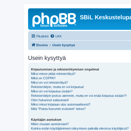
SBiL Keskustelupa
Pikalinkit
UKK
Etusivu
Usein kysyttyä
Usein kysyttyä
Kirjautumisen ja rekisteröitymisen ongelmat
Miksi minun pitää rekisteröityä?
Mikä on COPPA?
Miksi en voi rekisteröityä?
Rekisteröidyin, mutta en voi kirjautua!
Miksi en voi kirjautua sisään?
Rekisteröidyin joskus aiemmin, mutta en voi enää kirjautua sisään?!
Olen hukannut salasanani!
Miksi minut kirjataan ulos automaattisesti?
Mitä “Poista foorumin evästeet” tekee?
Käyttäjän asetukset
Miten muutan asetuksiani?
Kuinka estän käyttäjänimeni näkymisen paikalla olevissa käyttäjissä?