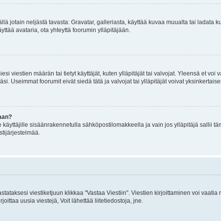
mällä jotain neljästä tavasta: Gravatar, galleriasta, käyttää kuvaa muualta tai ladata
äyttää avataria, ota yhteyttä foorumin ylläpitäjään.
iesi viestien määrän tai tietyt käyttäjät, kuten ylläpitäjät tai valvojat. Yleensä et vo
i. Useimmat foorumit eivät siedä tätä ja valvojat tai ylläpitäjät voivat yksinkertaise
aan?
le käyttäjille sisäänrakennetulla sähköpostilomakkeella ja vain jos ylläpitäjä sallii
stijärjestelmää.
stataksesi viestiketjuun klikkaa "Vastaa Viestiin". Viestien kirjoittaminen voi vaatia
joittaa uusia viestejä, Voit lähettää liitetiedostoja, jne.