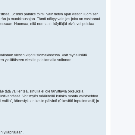
tissä. Joskus painike toimii vain tietyn ajan viestin luomisen
umäärän ja muokkausajan. Tämä näkyy vain jos joku on vastannut
tessaan. Huomaa, että normaalit käyttäjät eivät voi poistaa
valinnan viestin kirjoituslomakkeessa. Voit myös lisätä
isen yksittäiseen viestiin poistamalla valinnan
 tätä välilehteä, sinulla ei ole tarvittavia oikeuksia
 tekstikentässä. Voit myös määritellä kuinka monta vaihtoehtoa
 valita”, äänestyksen kesto päivinä (0 kestää loputtomasti) ja
n ylläpitäjään.