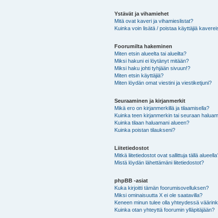
Ystävät ja vihamiehet
Mitä ovat kaveri ja vihamieslistat?
Kuinka voin lisätä / poistaa käyttäjiä kaverei
Foorumilta hakeminen
Miten etsin alueelta tai alueilta?
Miksi hakuni ei löytänyt mitään?
Miksi haku johti tyhjään sivuun!?
Miten etsin käyttäjiä?
Miten löydän omat viestini ja viestiketjuni?
Seuraaminen ja kirjanmerkit
Mikä ero on kirjanmerkillä ja tilaamisella?
Kuinka teen kirjanmerkin tai seuraan haluam
Kuinka tilaan haluamani alueen?
Kuinka poistan tilaukseni?
Liitetiedostot
Mitkä liitetiedostot ovat sallittuja tällä alueell
Mistä löydän lähettämäni liitetiedostot?
phpBB -asiat
Kuka kirjoitti tämän foorumisovelluksen?
Miksi ominaisuutta X ei ole saatavilla?
Keneen minun tulee olla yhteydessä väärinkäy
Kuinka otan yhteyttä foorumin ylläpitäjään?