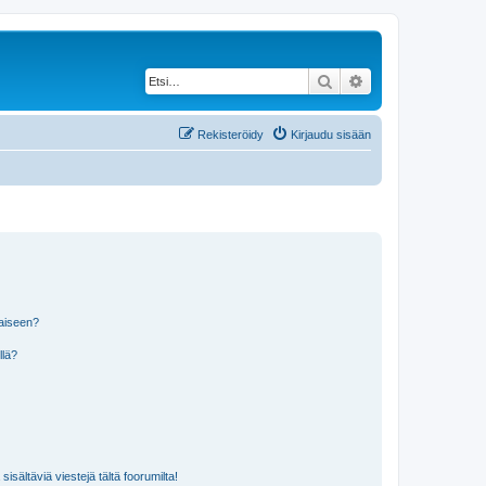
Etsi
Tarkennettu haku
Rekisteröidy
Kirjaudu sisään
laiseen?
llä?
isältäviä viestejä tältä foorumilta!