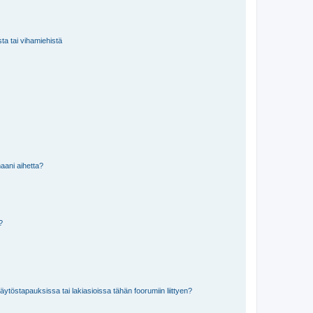
sta tai vihamiehistä
aani aihetta?
a?
töstapauksissa tai lakiasioissa tähän foorumiin liittyen?