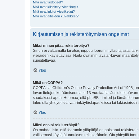
Mitä ovat tiedotteet?
Mitä ovat kiinnitetyt viestiketjut
Mitä ovat lukitut viestiketjut?
Mitä ovat aiheiden kuvakkeet?
Kirjautumisen ja rekisteröitymisen ongelmat
Miksi minun pitää rekisteröityä?
Sinun ei välttämättä tarvitse, riippuu foorumin ylläpitäjästä, tar
vieraiden käytettävissä. Näitä ovat mm. avatar-kuvan määrittely,
suositeltavaa.
Ylös
Mikä on COPPA?
COPPA, tai Children’s Online Privacy Protection Act of 1998, on y
luvan tietojen keräämiseen alle 13-vuotiaalta. Jos olet epävarm
saadaksesi apua. Huomaa, että phpBB Limited ja tämän foorumin
tulee olla yhteydessä väärinkäytöstapauksissa tai lakiasioissa t
Ylös
Miksi en voi rekisteröityä?
On mahdollista, että foorumin ylläpitäjä on poistanut rekisteröin
valitsemasi käyttäjätunnuksen rekisteröinnin. Ota yhteyttä foor