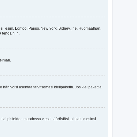
esi, esim. Lontoo, Pariisi, New York, Sidney, jne. Huomaathan,
a tehdä niin.
gelman.
ko hän voisi asentaa tarvitsemasi kielipaketin. Jos kielipakettia
en tai pisteiden muodossa viestimäärästäsi tai statuksestasi