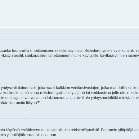
vitaanko foorumilla kirjoittamiseen rekisteröitymistä. Rekisteröityminen voi kuitenkin
 yksityisviestit, sähköpostien lähettäminen muille käyttäjille, käyttäjäryhmien jäs
hdysvaltalainen laki, joka vaatii kaikkien verkkosivustojen, jotka mahdollisesti kerää
a koskeeko tämä sinua rekisteröityvänä käyttäjänä tai verkkosivua jolle olet rekis
 omistajat eivät voi antaa lakineuvontaa ja eivät ole yhteyshenkilöitä minkäänla
ähän foorumiin liittyen?”.
nin käytöstä estääkseen uusia vierailijoita rekisteröitymästä. Foorumin ylläpitäjä on v
umin ylläpitäjään saadaksesi apua.