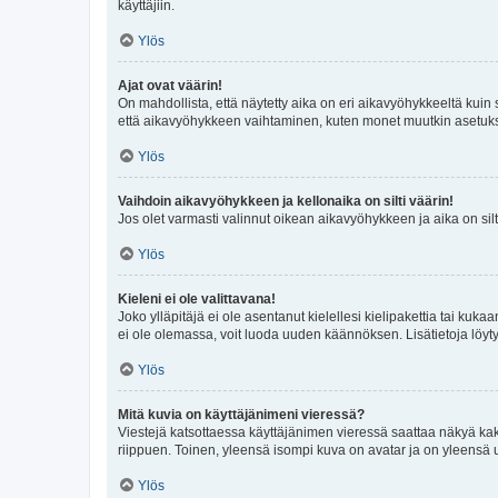
käyttäjiin.
Ylös
Ajat ovat väärin!
On mahdollista, että näytetty aika on eri aikavyöhykkeeltä kuin
että aikavyöhykkeen vaihtaminen, kuten monet muutkin asetukset o
Ylös
Vaihdoin aikavyöhykkeen ja kellonaika on silti väärin!
Jos olet varmasti valinnut oikean aikavyöhykkeen ja aika on silt
Ylös
Kieleni ei ole valittavana!
Joko ylläpitäjä ei ole asentanut kielellesi kielipakettia tai kuka
ei ole olemassa, voit luoda uuden käännöksen. Lisätietoja löyt
Ylös
Mitä kuvia on käyttäjänimeni vieressä?
Viestejä katsottaessa käyttäjänimen vieressä saattaa näkyä kaksi
riippuen. Toinen, yleensä isompi kuva on avatar ja on yleensä un
Ylös