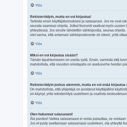
Ylös
Rekisteröidyin, mutta en voi kirjautua!
Tarkista ensin käyttäjätunnuksesi ja salasanasi. Jos ne ovat oik
seurata saamiasi ohjeita. Jotkut foorumit vaativat myös uusien tu
yhteydessä. Jos sinulle lähetettiin sähköpostia, seuraa ohjeita
olet varma, että antamasi sähköpostiosoite oli oikein, yritä ottaa
Ylös
Miksi en voi kirjautua sisään?
Tämän tapahtumiseen on useita syitä. Ensin, varmista että tunnuk
mahdollista, että sivuston omistajalla on asetusvirhe heidän pää
Ylös
Rekisteröidyin joskus aiemmin, mutta en voi enää kirjautua 
On mahdollista, että ylläpitäjä on poistanut käyttäjätilisi käytö
on käynyt, yritä rekisteröityä uudelleen ja osallistu keskusteluu
Ylös
Olen hukannut salasanani!
Älä panikoi! Vaikka salasanaasi ei voida palauttaa, se voidaan 
Jos et pysty asettamaan salasanaasi uudelleen, ota yhteyttä foo