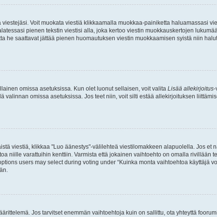
ia viestejäsi. Voit muokata viestiä klikkaamalla muokkaa-painiketta haluamassasi vies
n palatessasi pienen tekstin viestisi alla, joka kertoo viestin muokkauskertojen luk
 mutta he saattavat jättää pienen huomautuksen viestin muokkaamisen syistä niin halu
ellainen omissa asetuksissa. Kun olet luonut sellaisen, voit valita
Lisää allekirjoitus
-
lä valinnan omissa asetuksissa. Jos teet niin, voit silti estää allekirjoituksen liittäm
stä viestiä, klikkaa "Luo äänestys"-välilehteä viestilomakkeen alapuolella. Jos et näe
a niille varattuihin kenttiin. Varmista että jokainen vaihtoehto on omalla rivillään
 options users may select during voting under “Kuinka monta vaihtoehtoa käyttäjä voi
än.
ittelemä. Jos tarvitset enemmän vaihtoehtoja kuin on sallittu, ota yhteyttä foorumi