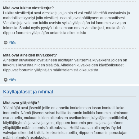
Mitä ovat lukitut viestiketjut?
Lukitut viestiketjut ovat viestiketjuja, joihin ei voi enää lähettää vastauksia ja
mahdolliset kyselyt joita viestiketjussa oli, ovat päättyneet automaattisesti.
Viestiketjuja voidaan lukita useista syistä ylläpitäjän tai foorumin valvojan
toimesta. Saatat myös pystyä lukitsemaan oman viestiketjusi, mutta tämä
riippuu foorumin ylläpitäjän antamista oikeuksista.
Ylös
Mitä ovat aiheiden kuvakkeet?
Aiheiden kuvakkeet ovat aiheen aloittajan valitsemia kuvakkeita joiden on
tarkoitus kuvastaa niiden sisältöä. Aiheiden kuvakkeiden käyttöoikeudet
riippuvat foorumin ylläpitäjän määrittelemistä oikeuksista.
Ylös
Käyttäjätasot ja ryhmät
Mitä ovat ylläpitäjät?
Ylläpitäjät ovat jäseniä joille on annettu korkeimman tason kontrolli koko
foorumiin. Nämä jäsenet voivat hallita foorumin kaikkia foorumin toiminnan
osa-alueita, mukaan lukien oikeuksien asettaminen, käyttäjien porttikiellot,
käyttäjäryhmät ja valvojat yms., riippuen foorumin perustajasta ja hänen
ylläpitäjille määrittelemistä oikeuksista. Heillä saattaa olla myös täydet
valvojan oikeudet kaikilla keskustelualueilla, riippuen foorumin perustajan
määrittelemistä asetuksista.