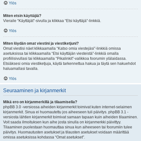
Ylös
Miten etsin käyttäjiä?
Vieraile “Käyttäjät”-sivulla ja klikkaa “Etsi käyttäjä”-linkkiä.
Ylös
Miten löydän omat viestini ja viestiketjuni?
Omat viestisi näet klikkaamalla “Katso omia viestejäsi”-linkkiä omissa
asetuksissa tai klikkaamalla “Etsi käyttäjän viesteistä”-linkkiä omalla
profiilisivullasi tai klikkaamalla “Pikalinkit”-valikkoa foorumin ylälaidassa.
Etsiäksesi omia viestiketjuja, käytä tarkennettua hakua ja täytä sen hakuehdot
haluamallasi tavalla.
Ylös
Seuraaminen ja kirjanmerkit
Mikä ero on kirjanmerkillä ja tilaamisella?
phpBB 3.0 -versiossa aiheiden kirjanmerkit toimivat kuten internet-selaimen
kirjanmerkit. Sinua ei huomautettu jos aiheeseen tuli päivitys. phpBB 3.1 -
versiosta lähtien kirjanmerkit toimivat samaan tapaan kuin aiheiden tilaaminen.
Voit saada ilmoituksen kun aihe josta sinulla on kirjanmerkki päivittyy.
Tilaaminen puolestaan huomauttaa sinua kun aiheeseen tai foorumiin tulee
päivitys. Huomautusten asetukset ja tilausten asetukset voidaan määrittää
omissa asetuksissa kohdassa “Omat asetukset”.