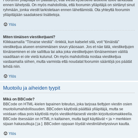
Foorumin ylläpitäjä on päättänyt, että viestit kyseiselle alueelle tulee tarkastaa
ennen lähetystä. On myös mahdollista, että foorumin ylläpitäjä on siirtänyt sinut
ryhmään, jonka viestit tarkistetaan ennen lähettämistä. Ota yhteyttä foorumin
ylläpitäjään saadaksesi lisätietoja.
Ylös
Miten tönäisen viestiketjuani?
Klikkaamalla “Tönaise viestiä” -linkkiä, kun katselet sitä, voit “tönäistä”
viestiketjua alueen ensimmäisen sivun yläosaan. Jos et näe tätä, viestiketjujen
tönäiseminen ei ole sallittua tai aika joka viestiketjujen tönäisemisen välillä
vaaditaan ei ole vielä kulunut. On myös mahdollista nostaa viestiketjua
vastaamalla siihen, mutta varmista että noudatat foorumin sääntöjä jos päätät
tehdä niin.
Ylös
Muotoilu ja aiheiden tyypit
Mikä on BBCode?
BBCode on HTML-kielen tapainen toteutus, joka tarjoaa tiettyjen viestin osien
muotoilumahdollisuuden. BBCoden käytöstä päättää ylläpitäjä, mutta se
voidaan ottaa pois käytöstä myös viestikohtaisesti viestin kirjoituslomakkeella.
BBCode itsessään on HTML:n kaltainen, mutta tagit käyttävät < ja > merkkien
sijaan hakasulkuja [ ja ]. BBCoden oppaan löydät viestinlähetyssivun kautta.
Ylös