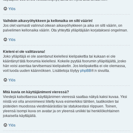
Ylös
Vaihdoin aikavyöhykkeen ja kellonaika on silti väärin!
Jos olet varmasti valinnut oikean aikavyöhykkeen ja aika on silti väärin, on
palvelimen kellonaika väärin. Ota yhteyttä ylläpitäjään korjataksesi ongelman.
Ylös
Kieleni ei ole valittavana!
Joko ylläpitäjä ei ole asentanut kielellesi kielipakettia tai kukaan ei ole
kääntänyt tätä foorumia kielellesi. Kokeile pyytää foorumin ylläpitäjältä, josko
hän voisi asentaa tarvitsemasi kielipaketin. Jos kielipakettia ei ole olemassa,
voit luoda uuden käännöksen. Lisätietoja löytyy
phpBB
®:n sivuilta.
Ylös
Mitä kuvia on käyttäjänimeni vieressä?
Viestejä katsottaessa käyttäjänimen vieressä saattaa näkyä kaksi kuvaa. Yksi
niistä voi olla arvonimeesi liitetty kuva esimerkiksi tähtien, laatikoiden tai
pisteiden muodossa viestimäärästäsi tai statuksestasi riippuen. Toinen,
yleensä isompi kuva on avatar ja on yleensä uniikki tai henkilökohtainen
jokaisella käyttäjällä.
Ylös