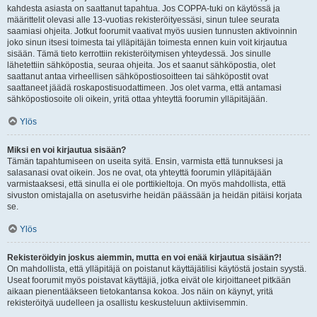
kahdesta asiasta on saattanut tapahtua. Jos COPPA-tuki on käytössä ja
määrittelit olevasi alle 13-vuotias rekisteröityessäsi, sinun tulee seurata
saamiasi ohjeita. Jotkut foorumit vaativat myös uusien tunnusten aktivoinnin
joko sinun itsesi toimesta tai ylläpitäjän toimesta ennen kuin voit kirjautua
sisään. Tämä tieto kerrottiin rekisteröitymisen yhteydessä. Jos sinulle
lähetettiin sähköpostia, seuraa ohjeita. Jos et saanut sähköpostia, olet
saattanut antaa virheellisen sähköpostiosoitteen tai sähköpostit ovat
saattaneet jäädä roskapostisuodattimeen. Jos olet varma, että antamasi
sähköpostiosoite oli oikein, yritä ottaa yhteyttä foorumin ylläpitäjään.
Ylös
Miksi en voi kirjautua sisään?
Tämän tapahtumiseen on useita syitä. Ensin, varmista että tunnuksesi ja
salasanasi ovat oikein. Jos ne ovat, ota yhteyttä foorumin ylläpitäjään
varmistaaksesi, että sinulla ei ole porttikieltoja. On myös mahdollista, että
sivuston omistajalla on asetusvirhe heidän päässään ja heidän pitäisi korjata
se.
Ylös
Rekisteröidyin joskus aiemmin, mutta en voi enää kirjautua sisään?!
On mahdollista, että ylläpitäjä on poistanut käyttäjätilisi käytöstä jostain syystä.
Useat foorumit myös poistavat käyttäjiä, jotka eivät ole kirjoittaneet pitkään
aikaan pienentääkseen tietokantansa kokoa. Jos näin on käynyt, yritä
rekisteröityä uudelleen ja osallistu keskusteluun aktiivisemmin.