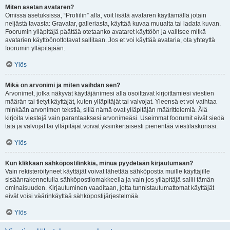
Miten asetan avataren?
Omissa asetuksissa, “Profiilin” alla, voit lisätä avataren käyttämällä jotain
neljästä tavasta: Gravatar, galleriasta, käyttää kuvaa muualta tai ladata kuvan.
Foorumin ylläpitäjä päättää otetaanko avataret käyttöön ja valitsee mitkä
avatarien käyttöönottotavat sallitaan. Jos et voi käyttää avataria, ota yhteyttä
foorumin ylläpitäjään.
Ylös
Mikä on arvonimi ja miten vaihdan sen?
Arvonimet, jotka näkyvät käyttäjänimesi alla osoittavat kirjoittamiesi viestien
määrän tai tietyt käyttäjät, kuten ylläpitäjät tai valvojat. Yleensä et voi vaihtaa
minkään arvonimen tekstiä, sillä nämä ovat ylläpitäjän määrittelemiä. Älä
kirjoita viestejä vain parantaaksesi arvonimeäsi. Useimmat foorumit eivät siedä
tätä ja valvojat tai ylläpitäjät voivat yksinkertaisesti pienentää viestilaskuriasi.
Ylös
Kun klikkaan sähköpostilinkkiä, minua pyydetään kirjautumaan?
Vain rekisteröityneet käyttäjät voivat lähettää sähköpostia muille käyttäjille
sisäänrakennetulla sähköpostilomakkeella ja vain jos ylläpitäjä sallii tämän
ominaisuuden. Kirjautuminen vaaditaan, jotta tunnistautumattomat käyttäjät
eivät voisi väärinkäyttää sähköpostijärjestelmää.
Ylös