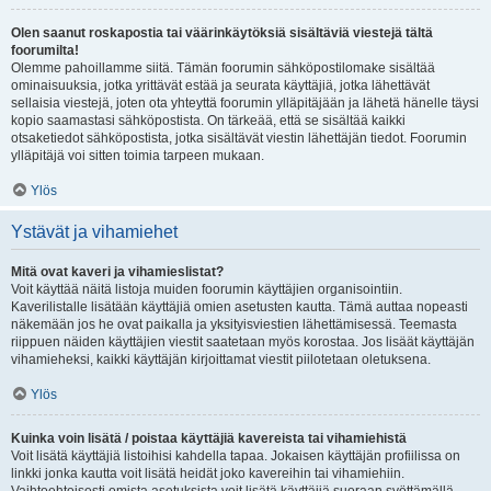
Olen saanut roskapostia tai väärinkäytöksiä sisältäviä viestejä tältä
foorumilta!
Olemme pahoillamme siitä. Tämän foorumin sähköpostilomake sisältää
ominaisuuksia, jotka yrittävät estää ja seurata käyttäjiä, jotka lähettävät
sellaisia viestejä, joten ota yhteyttä foorumin ylläpitäjään ja lähetä hänelle täysi
kopio saamastasi sähköpostista. On tärkeää, että se sisältää kaikki
otsaketiedot sähköpostista, jotka sisältävät viestin lähettäjän tiedot. Foorumin
ylläpitäjä voi sitten toimia tarpeen mukaan.
Ylös
Ystävät ja vihamiehet
Mitä ovat kaveri ja vihamieslistat?
Voit käyttää näitä listoja muiden foorumin käyttäjien organisointiin.
Kaverilistalle lisätään käyttäjiä omien asetusten kautta. Tämä auttaa nopeasti
näkemään jos he ovat paikalla ja yksityisviestien lähettämisessä. Teemasta
riippuen näiden käyttäjien viestit saatetaan myös korostaa. Jos lisäät käyttäjän
vihamieheksi, kaikki käyttäjän kirjoittamat viestit piilotetaan oletuksena.
Ylös
Kuinka voin lisätä / poistaa käyttäjiä kavereista tai vihamiehistä
Voit lisätä käyttäjiä listoihisi kahdella tapaa. Jokaisen käyttäjän profiilissa on
linkki jonka kautta voit lisätä heidät joko kavereihin tai vihamiehiin.