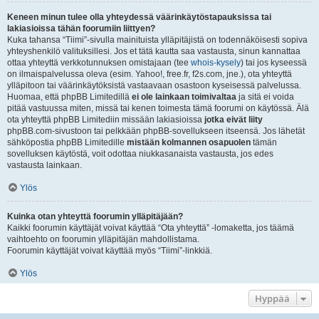
Keneen minun tulee olla yhteydessä väärinkäytöstapauksissa tai
lakiasioissa tähän foorumiin liittyen?
Kuka tahansa “Tiimi”-sivulla mainituista ylläpitäjistä on todennäköisesti sopiva
yhteyshenkilö valituksillesi. Jos et tätä kautta saa vastausta, sinun kannattaa
ottaa yhteyttä verkkotunnuksen omistajaan (tee
whois-kysely
) tai jos kyseessä
on ilmaispalvelussa oleva (esim. Yahoo!, free.fr, f2s.com, jne.), ota yhteyttä
ylläpitoon tai väärinkäytöksistä vastaavaan osastoon kyseisessä palvelussa.
Huomaa, että phpBB Limitedillä
ei ole lainkaan toimivaltaa
ja sitä ei voida
pitää vastuussa miten, missä tai kenen toimesta tämä foorumi on käytössä. Älä
ota yhteyttä phpBB Limitediin missään lakiasioissa
jotka eivät liity
phpBB.com-sivustoon tai pelkkään phpBB-sovellukseen itseensä. Jos lähetät
sähköpostia phpBB Limitedille
mistään kolmannen osapuolen
tämän
sovelluksen käytöstä, voit odottaa niukkasanaista vastausta, jos edes
vastausta lainkaan.
Ylös
Kuinka otan yhteyttä foorumin ylläpitäjään?
Kaikki foorumin käyttäjät voivat käyttää “Ota yhteyttä” -lomaketta, jos täämä
vaihtoehto on foorumin ylläpitäjän mahdollistama.
Foorumin käyttäjät voivat käyttää myös “Tiimi”-linkkiä.
Ylös
Hyppää