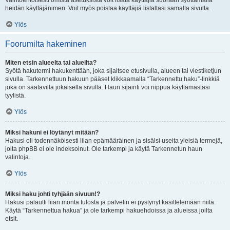
Vaihtoehtoisesti omista asetuksista voit lisätä käyttäjiä suoraan syöttämällä
heidän käyttäjänimen. Voit myös poistaa käyttäjiä listaltasi samalta sivulta.
Ylös
Foorumilta hakeminen
Miten etsin alueelta tai alueilta?
Syötä hakutermi hakukenttään, joka sijaitsee etusivulla, alueen tai viestiketjun
sivulla. Tarkennettuun hakuun pääset klikkaamalla “Tarkennettu haku”-linkkiä
joka on saatavilla jokaisella sivulla. Haun sijainti voi riippua käyttämästäsi
tyylistä.
Ylös
Miksi hakuni ei löytänyt mitään?
Hakusi oli todennäköisesti liian epämääräinen ja sisälsi useita yleisiä termejä,
joita phpBB ei ole indeksoinut. Ole tarkempi ja käytä Tarkennetun haun
valintoja.
Ylös
Miksi haku johti tyhjään sivuun!?
Hakusi palautti liian monta tulosta ja palvelin ei pystynyt käsittelemään niitä.
Käytä “Tarkennettua hakua” ja ole tarkempi hakuehdoissa ja alueissa joilta
etsit.