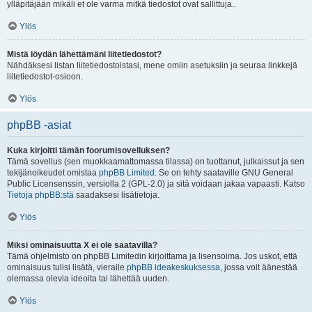
ylläpitäjään mikäli et ole varma mitkä tiedostot ovat sallittuja..
Ylös
Mistä löydän lähettämäni liitetiedostot?
Nähdäksesi listan liitetiedostoistasi, mene omiin asetuksiin ja seuraa linkkejä
liitetiedostot-osioon.
Ylös
phpBB -asiat
Kuka kirjoitti tämän foorumisovelluksen?
Tämä sovellus (sen muokkaamattomassa tilassa) on tuottanut, julkaissut ja sen
tekijänoikeudet omistaa
phpBB Limited
. Se on tehty saataville GNU General
Public Licensenssin, versiolla 2 (GPL-2.0) ja sitä voidaan jakaa vapaasti. Katso
Tietoja phpBB:stä
saadaksesi lisätietoja.
Ylös
Miksi ominaisuutta X ei ole saatavilla?
Tämä ohjelmisto on phpBB Limitedin kirjoittama ja lisensoima. Jos uskot, että
ominaisuus tulisi lisätä, vieraile
phpBB ideakeskuksessa
, jossa voit äänestää
olemassa olevia ideoita tai lähettää uuden.
Ylös