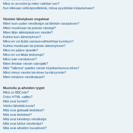
Mikä on arvonimi ja miten vaihdan sen?
Kun klikkaan sähköpostilinkkiä, minua pyydetään kirjautumaan?
Viestien lähetyksen ongelmat
Miten luon uuden viestiketjun tai lähetän vastauksen?
Miten muokkaan tai poistan viestejä?
Miten liitän allekirjoituksen viestiini?
Kuinka luon äänestyksen?
Miksi en voi lisätä vastausvaihtoehtoja kyselyyn?
Kuinka muokkaan tai poistan äänestyksen?
Miksi en pääse alueelle?
Miksi en voi liittää tiedostoja?
Miksi sain varoituksen?
Miten ilmoitan viestin valvojalle?
Mitä “Tallenna”-painike viestin kirjoittamisessa tekee?
Miksi minun viestini tarvitsee hyväksynnän?
Miten tönäisen viestiketjuani?
Muotoilu ja aiheiden tyypit
Mikä on BBCode?
Onko HTML sallittu?
Mitä ovat hymiöt?
Voinko lähettää kuvia?
Mitä ovat globaalit tiedotteet?
Mitä ovat tiedotteet?
Mitä ovat kiinnitetyt viestiketjut
Mitä ovat lukitut viestiketjut?
Mitä ovat aiheiden kuvakkeet?