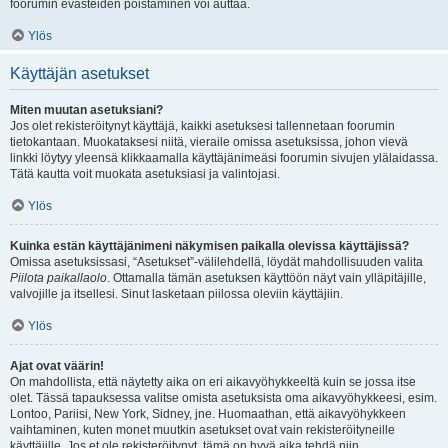
foorumin evästeiden poistaminen voi auttaa.
Ylös
Käyttäjän asetukset
Miten muutan asetuksiani?
Jos olet rekisteröitynyt käyttäjä, kaikki asetuksesi tallennetaan foorumin
tietokantaan. Muokataksesi niitä, vieraile omissa asetuksissa, johon vievä
linkki löytyy yleensä klikkaamalla käyttäjänimeäsi foorumin sivujen ylälaidassa.
Tätä kautta voit muokata asetuksiasi ja valintojasi.
Ylös
Kuinka estän käyttäjänimeni näkymisen paikalla olevissa käyttäjissä?
Omissa asetuksissasi, “Asetukset”-välilehdellä, löydät mahdollisuuden valita
Piilota paikallaolo
. Ottamalla tämän asetuksen käyttöön näyt vain ylläpitäjille,
valvojille ja itsellesi. Sinut lasketaan piilossa oleviin käyttäjiin.
Ylös
Ajat ovat väärin!
On mahdollista, että näytetty aika on eri aikavyöhykkeeltä kuin se jossa itse
olet. Tässä tapauksessa valitse omista asetuksista oma aikavyöhykkeesi, esim.
Lontoo, Pariisi, New York, Sidney, jne. Huomaathan, että aikavyöhykkeen
vaihtaminen, kuten monet muutkin asetukset ovat vain rekisteröityneille
käyttäjille. Jos et ole rekisteröitynyt, tämä on hyvä aika tehdä niin.