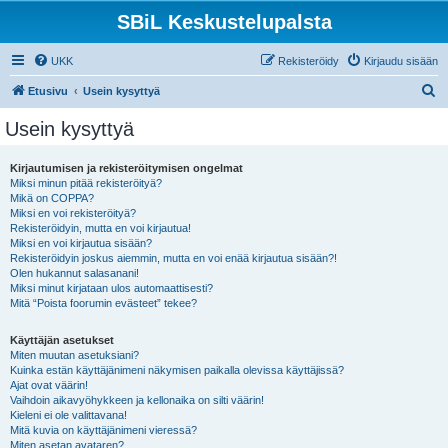
SBiL Keskustelupalsta
UKK
Rekisteröidy
Kirjaudu sisään
E
Etusivu
Usein kysyttyä
t
Usein kysyttyä
s
i
Kirjautumisen ja rekisteröitymisen ongelmat
Miksi minun pitää rekisteröityä?
Mikä on COPPA?
Miksi en voi rekisteröityä?
Rekisteröidyin, mutta en voi kirjautua!
Miksi en voi kirjautua sisään?
Rekisteröidyin joskus aiemmin, mutta en voi enää kirjautua sisään?!
Olen hukannut salasanani!
Miksi minut kirjataan ulos automaattisesti?
Mitä “Poista foorumin evästeet” tekee?
Käyttäjän asetukset
Miten muutan asetuksiani?
Kuinka estän käyttäjänimeni näkymisen paikalla olevissa käyttäjissä?
Ajat ovat väärin!
Vaihdoin aikavyöhykkeen ja kellonaika on silti väärin!
Kieleni ei ole valittavana!
Mitä kuvia on käyttäjänimeni vieressä?
Miten asetan avataren?