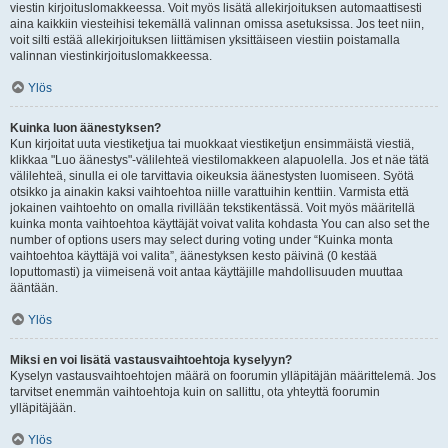
viestin kirjoituslomakkeessa. Voit myös lisätä allekirjoituksen automaattisesti
aina kaikkiin viesteihisi tekemällä valinnan omissa asetuksissa. Jos teet niin,
voit silti estää allekirjoituksen liittämisen yksittäiseen viestiin poistamalla
valinnan viestinkirjoituslomakkeessa.
Ylös
Kuinka luon äänestyksen?
Kun kirjoitat uuta viestiketjua tai muokkaat viestiketjun ensimmäistä viestiä,
klikkaa "Luo äänestys"-välilehteä viestilomakkeen alapuolella. Jos et näe tätä
välilehteä, sinulla ei ole tarvittavia oikeuksia äänestysten luomiseen. Syötä
otsikko ja ainakin kaksi vaihtoehtoa niille varattuihin kenttiin. Varmista että
jokainen vaihtoehto on omalla rivillään tekstikentässä. Voit myös määritellä
kuinka monta vaihtoehtoa käyttäjät voivat valita kohdasta You can also set the
number of options users may select during voting under “Kuinka monta
vaihtoehtoa käyttäjä voi valita”, äänestyksen kesto päivinä (0 kestää
loputtomasti) ja viimeisenä voit antaa käyttäjille mahdollisuuden muuttaa
ääntään.
Ylös
Miksi en voi lisätä vastausvaihtoehtoja kyselyyn?
Kyselyn vastausvaihtoehtojen määrä on foorumin ylläpitäjän määrittelemä. Jos
tarvitset enemmän vaihtoehtoja kuin on sallittu, ota yhteyttä foorumin
ylläpitäjään.
Ylös