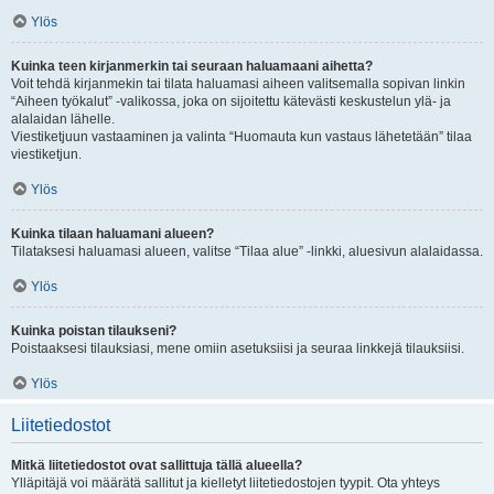
Ylös
Kuinka teen kirjanmerkin tai seuraan haluamaani aihetta?
Voit tehdä kirjanmekin tai tilata haluamasi aiheen valitsemalla sopivan linkin
“Aiheen työkalut” -valikossa, joka on sijoitettu kätevästi keskustelun ylä- ja
alalaidan lähelle.
Viestiketjuun vastaaminen ja valinta “Huomauta kun vastaus lähetetään” tilaa
viestiketjun.
Ylös
Kuinka tilaan haluamani alueen?
Tilataksesi haluamasi alueen, valitse “Tilaa alue” -linkki, aluesivun alalaidassa.
Ylös
Kuinka poistan tilaukseni?
Poistaaksesi tilauksiasi, mene omiin asetuksiisi ja seuraa linkkejä tilauksiisi.
Ylös
Liitetiedostot
Mitkä liitetiedostot ovat sallittuja tällä alueella?
Ylläpitäjä voi määrätä sallitut ja kielletyt liitetiedostojen tyypit. Ota yhteys