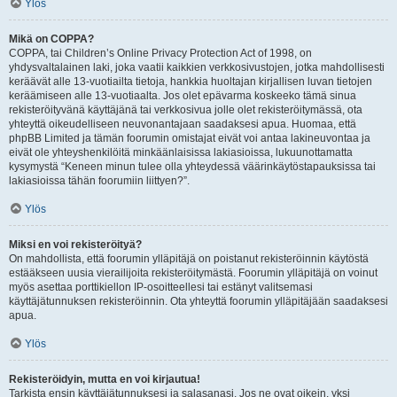
Ylös
Mikä on COPPA?
COPPA, tai Children’s Online Privacy Protection Act of 1998, on
yhdysvaltalainen laki, joka vaatii kaikkien verkkosivustojen, jotka mahdollisesti
keräävät alle 13-vuotiailta tietoja, hankkia huoltajan kirjallisen luvan tietojen
keräämiseen alle 13-vuotiaalta. Jos olet epävarma koskeeko tämä sinua
rekisteröityvänä käyttäjänä tai verkkosivua jolle olet rekisteröitymässä, ota
yhteyttä oikeudelliseen neuvonantajaan saadaksesi apua. Huomaa, että
phpBB Limited ja tämän foorumin omistajat eivät voi antaa lakineuvontaa ja
eivät ole yhteyshenkilöitä minkäänlaisissa lakiasioissa, lukuunottamatta
kysymystä “Keneen minun tulee olla yhteydessä väärinkäytöstapauksissa tai
lakiasioissa tähän foorumiin liittyen?”.
Ylös
Miksi en voi rekisteröityä?
On mahdollista, että foorumin ylläpitäjä on poistanut rekisteröinnin käytöstä
estääkseen uusia vierailijoita rekisteröitymästä. Foorumin ylläpitäjä on voinut
myös asettaa porttikiellon IP-osoitteellesi tai estänyt valitsemasi
käyttäjätunnuksen rekisteröinnin. Ota yhteyttä foorumin ylläpitäjään saadaksesi
apua.
Ylös
Rekisteröidyin, mutta en voi kirjautua!
Tarkista ensin käyttäjätunnuksesi ja salasanasi. Jos ne ovat oikein, yksi