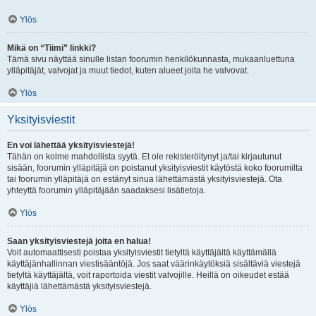
Ylös
Mikä on “Tiimi” linkki?
Tämä sivu näyttää sinulle listan foorumin henkilökunnasta, mukaanluettuna
ylläpitäjät, valvojat ja muut tiedot, kuten alueet joita he valvovat.
Ylös
Yksityisviestit
En voi lähettää yksityisviestejä!
Tähän on kolme mahdollista syytä. Et ole rekisteröitynyt ja/tai kirjautunut
sisään, foorumin ylläpitäjä on poistanut yksityisviestit käytöstä koko foorumilta
tai foorumin ylläpitäjä on estänyt sinua lähettämästä yksityisviestejä. Ota
yhteyttä foorumin ylläpitäjään saadaksesi lisätietoja.
Ylös
Saan yksityisviestejä joita en halua!
Voit automaattisesti poistaa yksityisviestit tietyltä käyttäjältä käyttämällä
käyttäjänhallinnan viestisääntöjä. Jos saat väärinkäytöksiä sisältäviä viestejä
tietyltä käyttäjältä, voit raportoida viestit valvojille. Heillä on oikeudet estää
käyttäjiä lähettämästä yksityisviestejä.
Ylös