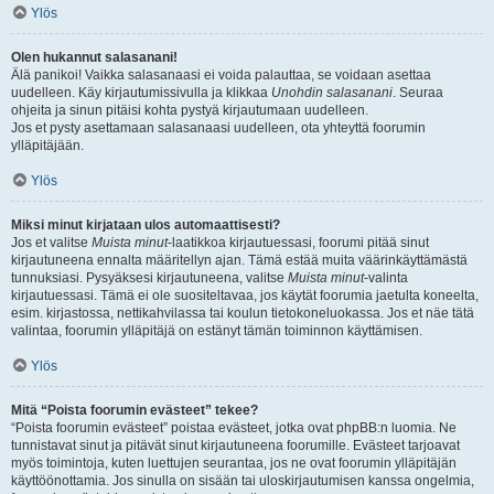
Ylös
Olen hukannut salasanani!
Älä panikoi! Vaikka salasanaasi ei voida palauttaa, se voidaan asettaa
uudelleen. Käy kirjautumissivulla ja klikkaa
Unohdin salasanani
. Seuraa
ohjeita ja sinun pitäisi kohta pystyä kirjautumaan uudelleen.
Jos et pysty asettamaan salasanaasi uudelleen, ota yhteyttä foorumin
ylläpitäjään.
Ylös
Miksi minut kirjataan ulos automaattisesti?
Jos et valitse
Muista minut
-laatikkoa kirjautuessasi, foorumi pitää sinut
kirjautuneena ennalta määritellyn ajan. Tämä estää muita väärinkäyttämästä
tunnuksiasi. Pysyäksesi kirjautuneena, valitse
Muista minut
-valinta
kirjautuessasi. Tämä ei ole suositeltavaa, jos käytät foorumia jaetulta koneelta,
esim. kirjastossa, nettikahvilassa tai koulun tietokoneluokassa. Jos et näe tätä
valintaa, foorumin ylläpitäjä on estänyt tämän toiminnon käyttämisen.
Ylös
Mitä “Poista foorumin evästeet” tekee?
“Poista foorumin evästeet” poistaa evästeet, jotka ovat phpBB:n luomia. Ne
tunnistavat sinut ja pitävät sinut kirjautuneena foorumille. Evästeet tarjoavat
myös toimintoja, kuten luettujen seurantaa, jos ne ovat foorumin ylläpitäjän
käyttöönottamia. Jos sinulla on sisään tai uloskirjautumisen kanssa ongelmia,