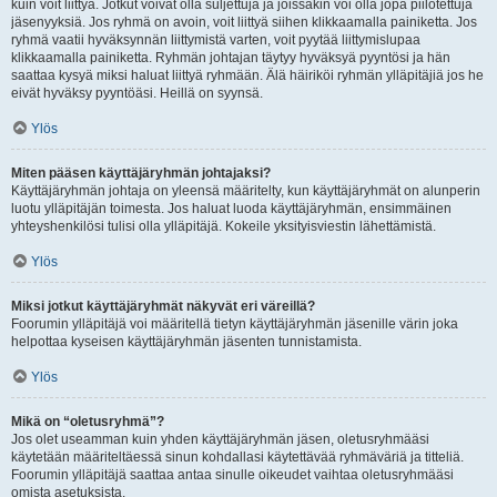
kuin voit liittyä. Jotkut voivat olla suljettuja ja joissakin voi olla jopa piilotettuja
jäsenyyksiä. Jos ryhmä on avoin, voit liittyä siihen klikkaamalla painiketta. Jos
ryhmä vaatii hyväksynnän liittymistä varten, voit pyytää liittymislupaa
klikkaamalla painiketta. Ryhmän johtajan täytyy hyväksyä pyyntösi ja hän
saattaa kysyä miksi haluat liittyä ryhmään. Älä häiriköi ryhmän ylläpitäjiä jos he
eivät hyväksy pyyntöäsi. Heillä on syynsä.
Ylös
Miten pääsen käyttäjäryhmän johtajaksi?
Käyttäjäryhmän johtaja on yleensä määritelty, kun käyttäjäryhmät on alunperin
luotu ylläpitäjän toimesta. Jos haluat luoda käyttäjäryhmän, ensimmäinen
yhteyshenkilösi tulisi olla ylläpitäjä. Kokeile yksityisviestin lähettämistä.
Ylös
Miksi jotkut käyttäjäryhmät näkyvät eri väreillä?
Foorumin ylläpitäjä voi määritellä tietyn käyttäjäryhmän jäsenille värin joka
helpottaa kyseisen käyttäjäryhmän jäsenten tunnistamista.
Ylös
Mikä on “oletusryhmä”?
Jos olet useamman kuin yhden käyttäjäryhmän jäsen, oletusryhmääsi
käytetään määriteltäessä sinun kohdallasi käytettävää ryhmäväriä ja titteliä.
Foorumin ylläpitäjä saattaa antaa sinulle oikeudet vaihtaa oletusryhmääsi
omista asetuksista.