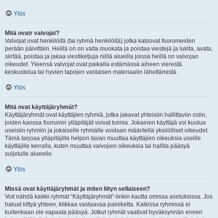
Ylös
Mitä ovatr valvojat?
Valvojat ovat henkilöitä (tai ryhmä henkilöitä) jotka katsovat foorumeiden
perään päivittäin. Heillä on on valta muokata ja poistaa viestejä ja lukita, avata,
siirtää, poistaa ja jakaa viestiketjuja niillä alueilla joissa heillä on valvojan
oikeudet. Yleensä valvojat ovat paikalla estämässä aiheen vierestä
keskustelua tai hyvien tapojen vastaisen materiaalin lähettämistä.
Ylös
Mitä ovat käyttäjäryhmät?
Käyttäjäryhmät ovat käyttäjien ryhmiä, jotka jakavat yhteisön hallittaviin osiin,
joiden kanssa foorumin ylläpitäjät voivat toimia. Jokainen käyttäjä voi kuulua
useisiin ryhmiin ja jokaiselle ryhmälle voidaan määritellä yksilölliset oikeudet.
Tämä tarjoaa ylläpitäjille helpon tavan muuttaa käyttäjien oikeuksia useille
käyttäjille kerralla, kuten muuttaa valvojien oikeuksia tai hallita pääsyä
suljetulle alueelle.
Ylös
Missä ovat käyttäjäryhmät ja miten liityn sellaiseen?
Voit nähdä kaikki ryhmät “Käyttäjäryhmät”-linkin kautta omissa asetuksissa. Jos
haluat liittyä yhteen, klikkaa vastaavaa painiketta. Kaikissa ryhmissä ei
kuitenkaan ole vapaata pääsyä. Jotkut ryhmät vaativat hyväksynnän ennen