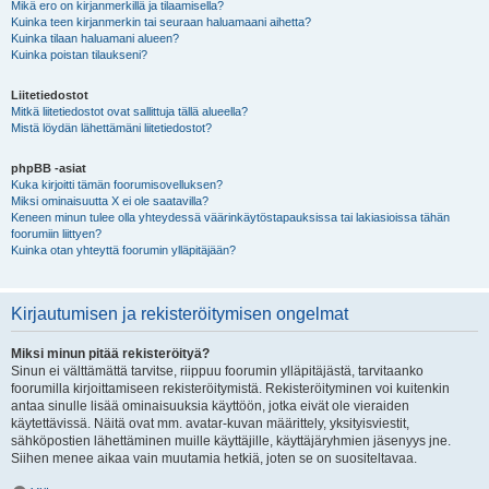
Mikä ero on kirjanmerkillä ja tilaamisella?
Kuinka teen kirjanmerkin tai seuraan haluamaani aihetta?
Kuinka tilaan haluamani alueen?
Kuinka poistan tilaukseni?
Liitetiedostot
Mitkä liitetiedostot ovat sallittuja tällä alueella?
Mistä löydän lähettämäni liitetiedostot?
phpBB -asiat
Kuka kirjoitti tämän foorumisovelluksen?
Miksi ominaisuutta X ei ole saatavilla?
Keneen minun tulee olla yhteydessä väärinkäytöstapauksissa tai lakiasioissa tähän
foorumiin liittyen?
Kuinka otan yhteyttä foorumin ylläpitäjään?
Kirjautumisen ja rekisteröitymisen ongelmat
Miksi minun pitää rekisteröityä?
Sinun ei välttämättä tarvitse, riippuu foorumin ylläpitäjästä, tarvitaanko
foorumilla kirjoittamiseen rekisteröitymistä. Rekisteröityminen voi kuitenkin
antaa sinulle lisää ominaisuuksia käyttöön, jotka eivät ole vieraiden
käytettävissä. Näitä ovat mm. avatar-kuvan määrittely, yksityisviestit,
sähköpostien lähettäminen muille käyttäjille, käyttäjäryhmien jäsenyys jne.
Siihen menee aikaa vain muutamia hetkiä, joten se on suositeltavaa.