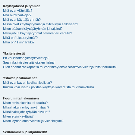
Käyttäjätasot ja ryhmät
Mitä ovat ylläpitäjät?
Mitä ovatr valvojat?
Mitä ovat käyttäjäryhmät?
Missä ovat käyttäjäryhmät ja miten liityn sellaiseen?
Miten pääsen käyttäjäryhmän johtajaksi?
Miksi jotkut käyttäjäryhmät näkyvät eri väreillä?
Mikä on “oletusryhmä”?
Mikä on “Tiimi” linkki?
Yksityisviestit
En voi lähettää yksityisviestejä!
Saan yksityisviestejä joita en halua!
Olen saanut roskapostia tai väärinkäytöksiä sisältäviä viestejä tältä foorumilta!
Ystävät ja vihamiehet
Mitä ovat kaveri ja vihamieslistat?
Kuinka voin lisätä / poistaa käyttäjiä kavereista tai vihamiehistä
Foorumilta hakeminen
Miten etsin alueelta tai alueilta?
Miksi hakuni ei löytänyt mitään?
Miksi haku johti tyhjään sivuun!?
Miten etsin käyttäjiä?
Miten löydän omat viestini ja viestiketjuni?
Seuraaminen ja kirjanmerkit