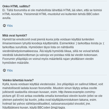
Onko HTML sallittu?
Ei. Tällä foorumilla ei ole mahdollista lähettää HTML:ää siten, että se toimisi
HTML-koodina. Yleisimmät HTML-muotoilut voi kuitenkin tehdä BBCoden
avulla.
Ylös
Mitä ovat hymiöt?
Hymiöt tai emoticonit ovat pieniä kuvia joita voidaan käyttää tunteiden
ilmaisemiseen lyhyitä koodeja käyttämällä. Esimerkiksi :) tarkoittaa iloista ja :(
tarkoittaa surullista. Hymiöiden täysi lista on nähtävillä
viestinlähetyslomakkeessa. Älä käytä hymiöitä liikaa, sillä ne voivat tehdä
viestistä lukukelvottoman ja valvoja voi poistaa niitä tai viestin kokonaan.
Foorumin ylläpitäjä on voinut myös määritellä rajan yksittäisen viestin
hymiöiden määrälle.
Ylös
Voinko lähettää kuvia?
Kyllä, kuvia voidaan käyttää viesteissäsi. Jos ylläpitäjä on sallinut liitteet, voit
mahdollisesti ladata kuvan foorumille. Muutoin sinun täytyy antaa osoite
julkisesti saatavilla olevaan kuvaan, esim. http://www.example.com/my-
picture.gif. Et voi antaa osoitetta omalla koneellasi oleviin kuviin (ellei se ole
yleinen palvelin) tai kuviin, jotka ovat käyttäjätunnistuksen takana, esim.
hotmail tai yahoo sähköpostilaatikot, salasanasuojatut sivustot, jne.
Näyttääksesi kuvan, käytä BBCoden [img]-tagia.