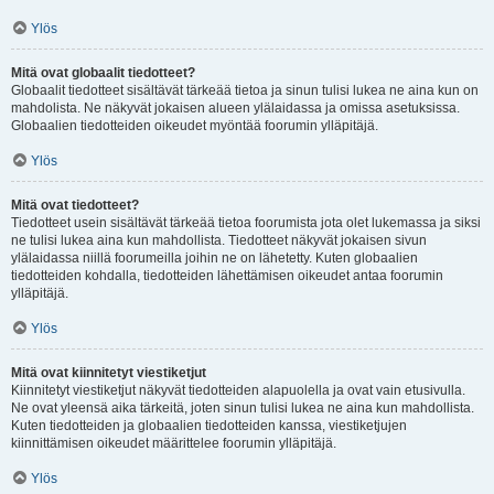
Ylös
Mitä ovat globaalit tiedotteet?
Globaalit tiedotteet sisältävät tärkeää tietoa ja sinun tulisi lukea ne aina kun on
mahdolista. Ne näkyvät jokaisen alueen ylälaidassa ja omissa asetuksissa.
Globaalien tiedotteiden oikeudet myöntää foorumin ylläpitäjä.
Ylös
Mitä ovat tiedotteet?
Tiedotteet usein sisältävät tärkeää tietoa foorumista jota olet lukemassa ja siksi
ne tulisi lukea aina kun mahdollista. Tiedotteet näkyvät jokaisen sivun
ylälaidassa niillä foorumeilla joihin ne on lähetetty. Kuten globaalien
tiedotteiden kohdalla, tiedotteiden lähettämisen oikeudet antaa foorumin
ylläpitäjä.
Ylös
Mitä ovat kiinnitetyt viestiketjut
Kiinnitetyt viestiketjut näkyvät tiedotteiden alapuolella ja ovat vain etusivulla.
Ne ovat yleensä aika tärkeitä, joten sinun tulisi lukea ne aina kun mahdollista.
Kuten tiedotteiden ja globaalien tiedotteiden kanssa, viestiketjujen
kiinnittämisen oikeudet määrittelee foorumin ylläpitäjä.
Ylös