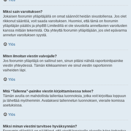
Ylös
Miksi sain varoituksen?
Jokaisen foorumin ylläpitäjällä on omat säännöt heidän sivustollensa. Jos olet
rikkonut sääntöä, voit saada varoituksen. Huomioi, että tämä on foorumin
ylläpitäjän päätös ja phpBB Limitedillä ei ole sivustolla annettavien varoitusten
kanssa mitään tekemistä. Ota yhteyttä foorumin ylläpitäjään, jos olet epävarma
annetun varoituksen syystä.
Ylös
Miten ilmoitan viestin valvojalle?
Jos foorumin ylläpitäjä on sallinut sen, sinun pitäisi nähdä raportointipainike
viestin yhteydessä. Tämän klikkaaminen vie sinut viestin raportoinnin
vaiheiden läpi.
Ylös
Mitä “Tallenna”-painike viestin kirjoittamisessa tekee?
Tämän avulla on mahdollista tallentaa luonnoksia, jotka voit kirjoittaa loppuun
ja lähettää myöhemmin. Avataksesi tallennetun luonnoksen, vieraile komissa
asetuksissa.
Ylös
Miksi minun viestini tarvitsee hyväksynnän?