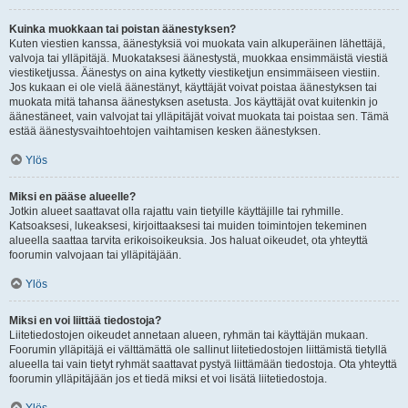
Kuinka muokkaan tai poistan äänestyksen?
Kuten viestien kanssa, äänestyksiä voi muokata vain alkuperäinen lähettäjä,
valvoja tai ylläpitäjä. Muokataksesi äänestystä, muokkaa ensimmäistä viestiä
viestiketjussa. Äänestys on aina kytketty viestiketjun ensimmäiseen viestiin.
Jos kukaan ei ole vielä äänestänyt, käyttäjät voivat poistaa äänestyksen tai
muokata mitä tahansa äänestyksen asetusta. Jos käyttäjät ovat kuitenkin jo
äänestäneet, vain valvojat tai ylläpitäjät voivat muokata tai poistaa sen. Tämä
estää äänestysvaihtoehtojen vaihtamisen kesken äänestyksen.
Ylös
Miksi en pääse alueelle?
Jotkin alueet saattavat olla rajattu vain tietyille käyttäjille tai ryhmille.
Katsoaksesi, lukeaksesi, kirjoittaaksesi tai muiden toimintojen tekeminen
alueella saattaa tarvita erikoisoikeuksia. Jos haluat oikeudet, ota yhteyttä
foorumin valvojaan tai ylläpitäjään.
Ylös
Miksi en voi liittää tiedostoja?
Liitetiedostojen oikeudet annetaan alueen, ryhmän tai käyttäjän mukaan.
Foorumin ylläpitäjä ei välttämättä ole sallinut liitetiedostojen liittämistä tietyllä
alueella tai vain tietyt ryhmät saattavat pystyä liittämään tiedostoja. Ota yhteyttä
foorumin ylläpitäjään jos et tiedä miksi et voi lisätä liitetiedostoja.