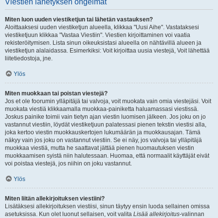
Viestien lähetyksen ongelmat
Miten luon uuden viestiketjun tai lähetän vastauksen?
Aloittaaksesi uuden viestiketjun alueella, klikkaa "Uusi Aihe". Vastataksesi
viestiketjuun klikkaa "Vastaa Viestiin". Viestien kirjoittaminen voi vaatia
rekisteröitymisen. Lista sinun oikeuksistasi alueella on nähtävillä alueen ja
viestiketjun alalaidassa. Esimerkiksi: Voit kirjoittaa uusia viestejä, Voit lähettää
liitetiedostoja, jne.
Ylös
Miten muokkaan tai poistan viestejä?
Jos et ole foorumin ylläpitäjä tai valvoja, voit muokata vain omia viestejäsi. Voit
muokata viestiä klikkaamalla muokkaa-painiketta haluamassasi viestissä.
Joskus painike toimii vain tietyn ajan viestin luomisen jälkeen. Jos joku on jo
vastannut viestiin, löydät viestiketjuun palatessasi pienen tekstin viestisi alla,
joka kertoo viestin muokkauskertojen lukumäärän ja muokkausajan. Tämä
näkyy vain jos joku on vastannut viestiin. Se ei näy, jos valvoja tai ylläpitäjä
muokkaa viestiä, mutta he saattavat jättää pienen huomautuksen viestin
muokkaamisen syistä niin halutessaan. Huomaa, että normaalit käyttäjät eivät
voi poistaa viestejä, jos niihin on joku vastannut.
Ylös
Miten liitän allekirjoituksen viestiini?
Lisätäksesi allekirjoituksen viestiisi, sinun täytyy ensin luoda sellainen omissa
asetuksissa. Kun olet luonut sellaisen, voit valita
Lisää allekirjoitus
-valinnan