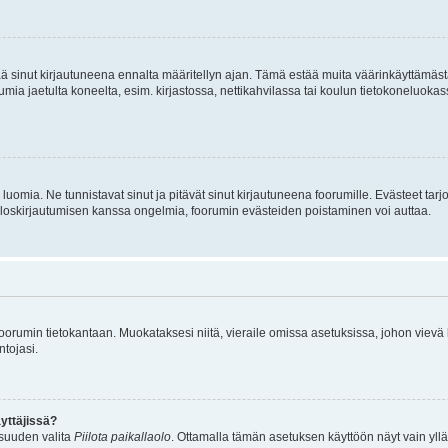
tää sinut kirjautuneena ennalta määritellyn ajan. Tämä estää muita väärinkäyttämäs
rumia jaetulta koneelta, esim. kirjastossa, nettikahvilassa tai koulun tietokoneluokas
luomia. Ne tunnistavat sinut ja pitävät sinut kirjautuneena foorumille. Evästeet tarj
i uloskirjautumisen kanssa ongelmia, foorumin evästeiden poistaminen voi auttaa.
n foorumin tietokantaan. Muokataksesi niitä, vieraile omissa asetuksissa, johon vievä
ntojasi.
yttäjissä?
isuuden valita
Piilota paikallaolo
. Ottamalla tämän asetuksen käyttöön näyt vain ylläpit