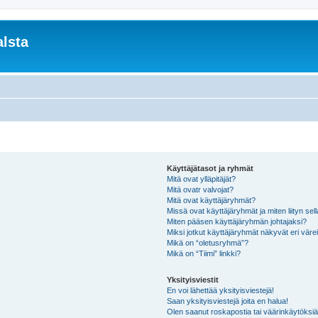
lsta
Käyttäjätasot ja ryhmät
Mitä ovat ylläpitäjät?
Mitä ovatr valvojat?
Mitä ovat käyttäjäryhmät?
Missä ovat käyttäjäryhmät ja miten liityn sel
Miten pääsen käyttäjäryhmän johtajaksi?
Miksi jotkut käyttäjäryhmät näkyvät eri värei
Mikä on “oletusryhmä”?
Mikä on “Tiimi” linkki?
Yksityisviestit
En voi lähettää yksityisviestejä!
Saan yksityisviestejä joita en halua!
Olen saanut roskapostia tai väärinkäytöksiä s