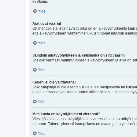
käyttäjiin.
Ylös
Ajat ovat väärin!
On mahdollista, että näytetty aika on eri aikavyöhykkeeltä kuin
että aikavyöhykkeen vaihtaminen, kuten monet muutkin asetukset o
Ylös
Vaihdoin aikavyöhykkeen ja kellonaika on silti väärin!
Jos olet varmasti valinnut oikean aikavyöhykkeen ja aika on silt
Ylös
Kieleni ei ole valittavana!
Joko ylläpitäjä ei ole asentanut kielellesi kielipakettia tai kuka
ei ole olemassa, voit luoda uuden käännöksen. Lisätietoja löyt
Ylös
Mitä kuvia on käyttäjänimeni vieressä?
Viestejä katsottaessa käyttäjänimen vieressä saattaa näkyä kaksi
riippuen. Toinen, yleensä isompi kuva on avatar ja on yleensä un
Ylös