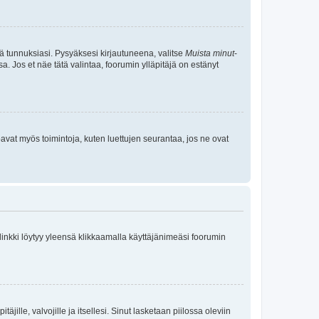
tä tunnuksiasi. Pysyäksesi kirjautuneena, valitse
Muista minut
-
sa. Jos et näe tätä valintaa, foorumin ylläpitäjä on estänyt
oavat myös toimintoja, kuten luettujen seurantaa, jos ne ovat
 linkki löytyy yleensä klikkaamalla käyttäjänimeäsi foorumin
äjille, valvojille ja itsellesi. Sinut lasketaan piilossa oleviin