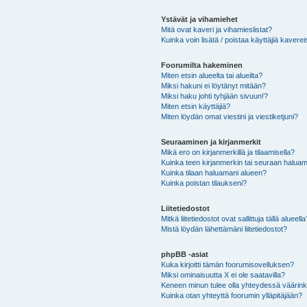
Ystävät ja vihamiehet
Mitä ovat kaveri ja vihamieslistat?
Kuinka voin lisätä / poistaa käyttäjiä kaverei
Foorumilta hakeminen
Miten etsin alueelta tai alueilta?
Miksi hakuni ei löytänyt mitään?
Miksi haku johti tyhjään sivuun!?
Miten etsin käyttäjiä?
Miten löydän omat viestini ja viestiketjuni?
Seuraaminen ja kirjanmerkit
Mikä ero on kirjanmerkillä ja tilaamisella?
Kuinka teen kirjanmerkin tai seuraan haluam
Kuinka tilaan haluamani alueen?
Kuinka poistan tilaukseni?
Liitetiedostot
Mitkä liitetiedostot ovat sallittuja tällä alueell
Mistä löydän lähettämäni liitetiedostot?
phpBB -asiat
Kuka kirjoitti tämän foorumisovelluksen?
Miksi ominaisuutta X ei ole saatavilla?
Keneen minun tulee olla yhteydessä väärinkäy
Kuinka otan yhteyttä foorumin ylläpitäjään?