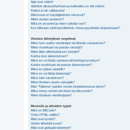
Ajat ovat väärin!
Vaihdoin aikavyöhykkeen ja kellonaika on silti väärin!
Kieleni ei ole valittavana!
Mitä kuvia on käyttäjänimeni vieressä?
Miten asetan avataren?
Mikä on arvonimi ja miten vaihdan sen?
Kun klikkaan sähköpostilinkkiä, minua pyydetään kirjautumaan?
Viestien lähetyksen ongelmat
Miten luon uuden viestiketjun tai lähetän vastauksen?
Miten muokkaan tai poistan viestejä?
Miten liitän allekirjoituksen viestiini?
Kuinka luon äänestyksen?
Miksi en voi lisätä vastausvaihtoehtoja kyselyyn?
Kuinka muokkaan tai poistan äänestyksen?
Miksi en pääse alueelle?
Miksi en voi liittää tiedostoja?
Miksi sain varoituksen?
Miten ilmoitan viestin valvojalle?
Mitä “Tallenna”-painike viestin kirjoittamisessa tekee?
Miksi minun viestini tarvitsee hyväksynnän?
Miten tönäisen viestiketjuani?
Muotoilu ja aiheiden tyypit
Mikä on BBCode?
Onko HTML sallittu?
Mitä ovat hymiöt?
Voinko lähettää kuvia?
Mitä ovat globaalit tiedotteet?