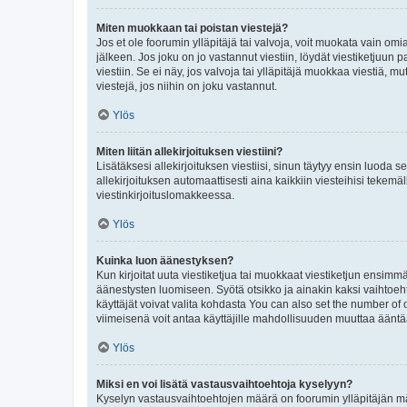
Miten muokkaan tai poistan viestejä?
Jos et ole foorumin ylläpitäjä tai valvoja, voit muokata vain om
jälkeen. Jos joku on jo vastannut viestiin, löydät viestiketjuu
viestiin. Se ei näy, jos valvoja tai ylläpitäjä muokkaa viestiä,
viestejä, jos niihin on joku vastannut.
Ylös
Miten liitän allekirjoituksen viestiini?
Lisätäksesi allekirjoituksen viestiisi, sinun täytyy ensin luoda s
allekirjoituksen automaattisesti aina kaikkiin viesteihisi tekemäl
viestinkirjoituslomakkeessa.
Ylös
Kuinka luon äänestyksen?
Kun kirjoitat uuta viestiketjua tai muokkaat viestiketjun ensimmäi
äänestysten luomiseen. Syötä otsikko ja ainakin kaksi vaihtoehto
käyttäjät voivat valita kohdasta You can also set the number of
viimeisenä voit antaa käyttäjille mahdollisuuden muuttaa ääntä
Ylös
Miksi en voi lisätä vastausvaihtoehtoja kyselyyn?
Kyselyn vastausvaihtoehtojen määrä on foorumin ylläpitäjän määr