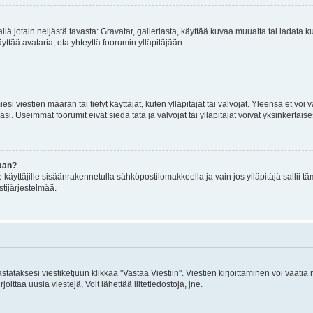
mällä jotain neljästä tavasta: Gravatar, galleriasta, käyttää kuvaa muualta tai ladata
äyttää avataria, ota yhteyttä foorumin ylläpitäjään.
iesi viestien määrän tai tietyt käyttäjät, kuten ylläpitäjät tai valvojat. Yleensä et vo
i. Useimmat foorumit eivät siedä tätä ja valvojat tai ylläpitäjät voivat yksinkertaise
aan?
le käyttäjille sisäänrakennetulla sähköpostilomakkeella ja vain jos ylläpitäjä sallii
stijärjestelmää.
stataksesi viestiketjuun klikkaa "Vastaa Viestiin". Viestien kirjoittaminen voi vaatia
joittaa uusia viestejä, Voit lähettää liitetiedostoja, jne.