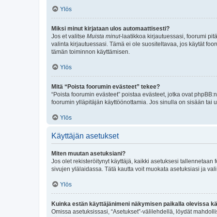
Ylös
Miksi minut kirjataan ulos automaattisesti?
Jos et valitse
Muista minut
-laatikkoa kirjautuessasi, foorumi pi
valinta kirjautuessasi. Tämä ei ole suositeltavaa, jos käytät foo
tämän toiminnon käyttämisen.
Ylös
Mitä “Poista foorumin evästeet” tekee?
“Poista foorumin evästeet” poistaa evästeet, jotka ovat phpBB:n 
foorumin ylläpitäjän käyttöönottamia. Jos sinulla on sisään ta
Ylös
Käyttäjän asetukset
Miten muutan asetuksiani?
Jos olet rekisteröitynyt käyttäjä, kaikki asetuksesi tallennetaa
sivujen ylälaidassa. Tätä kautta voit muokata asetuksiasi ja vali
Ylös
Kuinka estän käyttäjänimeni näkymisen paikalla olevissa kä
Omissa asetuksissasi, “Asetukset”-välilehdellä, löydät mahdoll