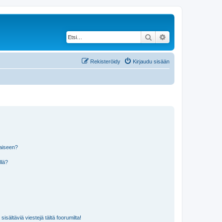
Etsi
Tarkennettu haku
Rekisteröidy
Kirjaudu sisään
laiseen?
llä?
isältäviä viestejä tältä foorumilta!