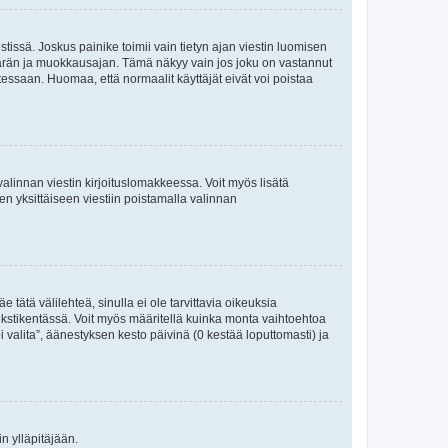
tissä. Joskus painike toimii vain tietyn ajan viestin luomisen
umäärän ja muokkausajan. Tämä näkyy vain jos joku on vastannut
tessaan. Huomaa, että normaalit käyttäjät eivät voi poistaa
valinnan viestin kirjoituslomakkeessa. Voit myös lisätä
isen yksittäiseen viestiin poistamalla valinnan
 tätä välilehteä, sinulla ei ole tarvittavia oikeuksia
 tekstikentässä. Voit myös määritellä kuinka monta vaihtoehtoa
 valita”, äänestyksen kesto päivinä (0 kestää loputtomasti) ja
n ylläpitäjään.