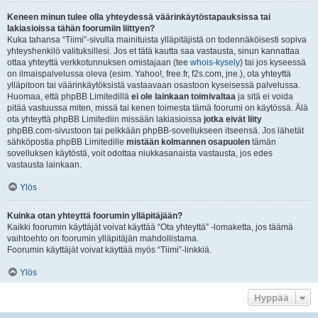
Keneen minun tulee olla yhteydessä väärinkäytöstapauksissa tai
lakiasioissa tähän foorumiin liittyen?
Kuka tahansa “Tiimi”-sivulla mainituista ylläpitäjistä on todennäköisesti sopiva
yhteyshenkilö valituksillesi. Jos et tätä kautta saa vastausta, sinun kannattaa
ottaa yhteyttä verkkotunnuksen omistajaan (tee
whois-kysely
) tai jos kyseessä
on ilmaispalvelussa oleva (esim. Yahoo!, free.fr, f2s.com, jne.), ota yhteyttä
ylläpitoon tai väärinkäytöksistä vastaavaan osastoon kyseisessä palvelussa.
Huomaa, että phpBB Limitedillä
ei ole lainkaan toimivaltaa
ja sitä ei voida
pitää vastuussa miten, missä tai kenen toimesta tämä foorumi on käytössä. Älä
ota yhteyttä phpBB Limitediin missään lakiasioissa
jotka eivät liity
phpBB.com-sivustoon tai pelkkään phpBB-sovellukseen itseensä. Jos lähetät
sähköpostia phpBB Limitedille
mistään kolmannen osapuolen
tämän
sovelluksen käytöstä, voit odottaa niukkasanaista vastausta, jos edes
vastausta lainkaan.
Ylös
Kuinka otan yhteyttä foorumin ylläpitäjään?
Kaikki foorumin käyttäjät voivat käyttää “Ota yhteyttä” -lomaketta, jos täämä
vaihtoehto on foorumin ylläpitäjän mahdollistama.
Foorumin käyttäjät voivat käyttää myös “Tiimi”-linkkiä.
Ylös
Hyppää