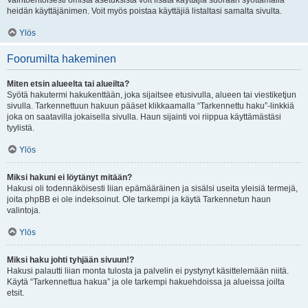
Vaihtoehtoisesti omista asetuksista voit lisätä käyttäjiä suoraan syöttämällä
heidän käyttäjänimen. Voit myös poistaa käyttäjiä listaltasi samalta sivulta.
Ylös
Foorumilta hakeminen
Miten etsin alueelta tai alueilta?
Syötä hakutermi hakukenttään, joka sijaitsee etusivulla, alueen tai viestiketjun
sivulla. Tarkennettuun hakuun pääset klikkaamalla “Tarkennettu haku”-linkkiä
joka on saatavilla jokaisella sivulla. Haun sijainti voi riippua käyttämästäsi
tyylistä.
Ylös
Miksi hakuni ei löytänyt mitään?
Hakusi oli todennäköisesti liian epämääräinen ja sisälsi useita yleisiä termejä,
joita phpBB ei ole indeksoinut. Ole tarkempi ja käytä Tarkennetun haun
valintoja.
Ylös
Miksi haku johti tyhjään sivuun!?
Hakusi palautti liian monta tulosta ja palvelin ei pystynyt käsittelemään niitä.
Käytä “Tarkennettua hakua” ja ole tarkempi hakuehdoissa ja alueissa joilta
etsit.