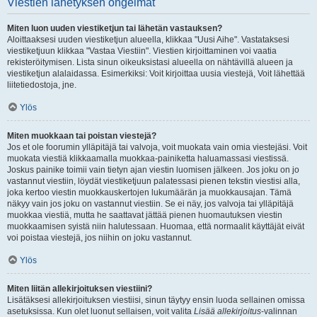
Viestien lähetyksen ongelmat
Miten luon uuden viestiketjun tai lähetän vastauksen?
Aloittaaksesi uuden viestiketjun alueella, klikkaa "Uusi Aihe". Vastataksesi
viestiketjuun klikkaa "Vastaa Viestiin". Viestien kirjoittaminen voi vaatia
rekisteröitymisen. Lista sinun oikeuksistasi alueella on nähtävillä alueen ja
viestiketjun alalaidassa. Esimerkiksi: Voit kirjoittaa uusia viestejä, Voit lähettää
liitetiedostoja, jne.
Ylös
Miten muokkaan tai poistan viestejä?
Jos et ole foorumin ylläpitäjä tai valvoja, voit muokata vain omia viestejäsi. Voit
muokata viestiä klikkaamalla muokkaa-painiketta haluamassasi viestissä.
Joskus painike toimii vain tietyn ajan viestin luomisen jälkeen. Jos joku on jo
vastannut viestiin, löydät viestiketjuun palatessasi pienen tekstin viestisi alla,
joka kertoo viestin muokkauskertojen lukumäärän ja muokkausajan. Tämä
näkyy vain jos joku on vastannut viestiin. Se ei näy, jos valvoja tai ylläpitäjä
muokkaa viestiä, mutta he saattavat jättää pienen huomautuksen viestin
muokkaamisen syistä niin halutessaan. Huomaa, että normaalit käyttäjät eivät
voi poistaa viestejä, jos niihin on joku vastannut.
Ylös
Miten liitän allekirjoituksen viestiini?
Lisätäksesi allekirjoituksen viestiisi, sinun täytyy ensin luoda sellainen omissa
asetuksissa. Kun olet luonut sellaisen, voit valita
Lisää allekirjoitus
-valinnan