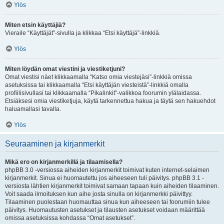
Ylös
Miten etsin käyttäjiä?
Vieraile “Käyttäjät”-sivulla ja klikkaa “Etsi käyttäjä”-linkkiä.
Ylös
Miten löydän omat viestini ja viestiketjuni?
Omat viestisi näet klikkaamalla “Katso omia viestejäsi”-linkkiä omissa
asetuksissa tai klikkaamalla “Etsi käyttäjän viesteistä”-linkkiä omalla
profiilisivullasi tai klikkaamalla “Pikalinkit”-valikkoa foorumin ylälaidassa.
Etsiäksesi omia viestiketjuja, käytä tarkennettua hakua ja täytä sen hakuehdot
haluamallasi tavalla.
Ylös
Seuraaminen ja kirjanmerkit
Mikä ero on kirjanmerkillä ja tilaamisella?
phpBB 3.0 -versiossa aiheiden kirjanmerkit toimivat kuten internet-selaimen
kirjanmerkit. Sinua ei huomautettu jos aiheeseen tuli päivitys. phpBB 3.1 -
versiosta lähtien kirjanmerkit toimivat samaan tapaan kuin aiheiden tilaaminen.
Voit saada ilmoituksen kun aihe josta sinulla on kirjanmerkki päivittyy.
Tilaaminen puolestaan huomauttaa sinua kun aiheeseen tai foorumiin tulee
päivitys. Huomautusten asetukset ja tilausten asetukset voidaan määrittää
omissa asetuksissa kohdassa “Omat asetukset”.