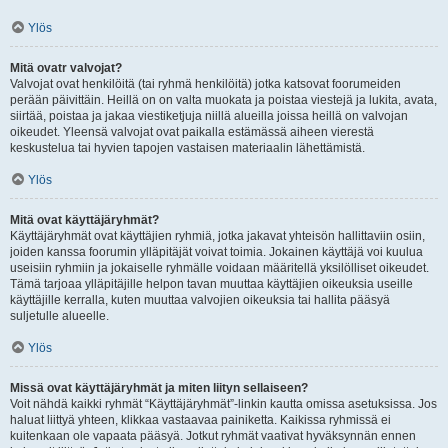
Ylös
Mitä ovatr valvojat?
Valvojat ovat henkilöitä (tai ryhmä henkilöitä) jotka katsovat foorumeiden
perään päivittäin. Heillä on on valta muokata ja poistaa viestejä ja lukita, avata,
siirtää, poistaa ja jakaa viestiketjuja niillä alueilla joissa heillä on valvojan
oikeudet. Yleensä valvojat ovat paikalla estämässä aiheen vierestä
keskustelua tai hyvien tapojen vastaisen materiaalin lähettämistä.
Ylös
Mitä ovat käyttäjäryhmät?
Käyttäjäryhmät ovat käyttäjien ryhmiä, jotka jakavat yhteisön hallittaviin osiin,
joiden kanssa foorumin ylläpitäjät voivat toimia. Jokainen käyttäjä voi kuulua
useisiin ryhmiin ja jokaiselle ryhmälle voidaan määritellä yksilölliset oikeudet.
Tämä tarjoaa ylläpitäjille helpon tavan muuttaa käyttäjien oikeuksia useille
käyttäjille kerralla, kuten muuttaa valvojien oikeuksia tai hallita pääsyä
suljetulle alueelle.
Ylös
Missä ovat käyttäjäryhmät ja miten liityn sellaiseen?
Voit nähdä kaikki ryhmät “Käyttäjäryhmät”-linkin kautta omissa asetuksissa. Jos
haluat liittyä yhteen, klikkaa vastaavaa painiketta. Kaikissa ryhmissä ei
kuitenkaan ole vapaata pääsyä. Jotkut ryhmät vaativat hyväksynnän ennen