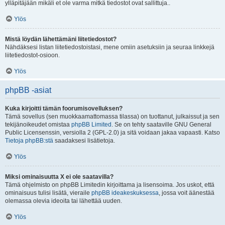
ylläpitäjään mikäli et ole varma mitkä tiedostot ovat sallittuja..
Ylös
Mistä löydän lähettämäni liitetiedostot?
Nähdäksesi listan liitetiedostoistasi, mene omiin asetuksiin ja seuraa linkkejä
liitetiedostot-osioon.
Ylös
phpBB -asiat
Kuka kirjoitti tämän foorumisovelluksen?
Tämä sovellus (sen muokkaamattomassa tilassa) on tuottanut, julkaissut ja sen
tekijänoikeudet omistaa
phpBB Limited
. Se on tehty saataville GNU General
Public Licensenssin, versiolla 2 (GPL-2.0) ja sitä voidaan jakaa vapaasti. Katso
Tietoja phpBB:stä
saadaksesi lisätietoja.
Ylös
Miksi ominaisuutta X ei ole saatavilla?
Tämä ohjelmisto on phpBB Limitedin kirjoittama ja lisensoima. Jos uskot, että
ominaisuus tulisi lisätä, vieraile
phpBB ideakeskuksessa
, jossa voit äänestää
olemassa olevia ideoita tai lähettää uuden.
Ylös