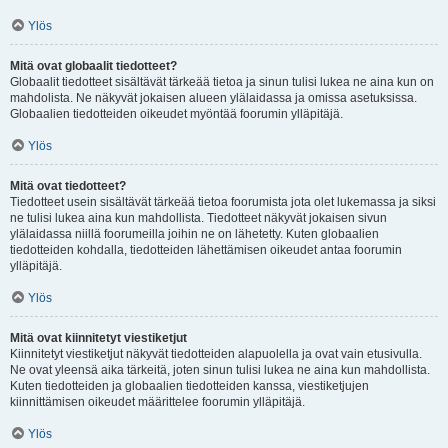
Ylös
Mitä ovat globaalit tiedotteet?
Globaalit tiedotteet sisältävät tärkeää tietoa ja sinun tulisi lukea ne aina kun on
mahdolista. Ne näkyvät jokaisen alueen ylälaidassa ja omissa asetuksissa.
Globaalien tiedotteiden oikeudet myöntää foorumin ylläpitäjä.
Ylös
Mitä ovat tiedotteet?
Tiedotteet usein sisältävät tärkeää tietoa foorumista jota olet lukemassa ja siksi
ne tulisi lukea aina kun mahdollista. Tiedotteet näkyvät jokaisen sivun
ylälaidassa niillä foorumeilla joihin ne on lähetetty. Kuten globaalien
tiedotteiden kohdalla, tiedotteiden lähettämisen oikeudet antaa foorumin
ylläpitäjä.
Ylös
Mitä ovat kiinnitetyt viestiketjut
Kiinnitetyt viestiketjut näkyvät tiedotteiden alapuolella ja ovat vain etusivulla.
Ne ovat yleensä aika tärkeitä, joten sinun tulisi lukea ne aina kun mahdollista.
Kuten tiedotteiden ja globaalien tiedotteiden kanssa, viestiketjujen
kiinnittämisen oikeudet määrittelee foorumin ylläpitäjä.
Ylös