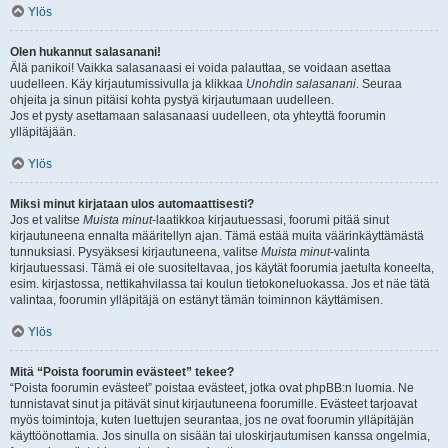
Ylös
Olen hukannut salasanani!
Älä panikoi! Vaikka salasanaasi ei voida palauttaa, se voidaan asettaa
uudelleen. Käy kirjautumissivulla ja klikkaa
Unohdin salasanani
. Seuraa
ohjeita ja sinun pitäisi kohta pystyä kirjautumaan uudelleen.
Jos et pysty asettamaan salasanaasi uudelleen, ota yhteyttä foorumin
ylläpitäjään.
Ylös
Miksi minut kirjataan ulos automaattisesti?
Jos et valitse
Muista minut
-laatikkoa kirjautuessasi, foorumi pitää sinut
kirjautuneena ennalta määritellyn ajan. Tämä estää muita väärinkäyttämästä
tunnuksiasi. Pysyäksesi kirjautuneena, valitse
Muista minut
-valinta
kirjautuessasi. Tämä ei ole suositeltavaa, jos käytät foorumia jaetulta koneelta,
esim. kirjastossa, nettikahvilassa tai koulun tietokoneluokassa. Jos et näe tätä
valintaa, foorumin ylläpitäjä on estänyt tämän toiminnon käyttämisen.
Ylös
Mitä “Poista foorumin evästeet” tekee?
“Poista foorumin evästeet” poistaa evästeet, jotka ovat phpBB:n luomia. Ne
tunnistavat sinut ja pitävät sinut kirjautuneena foorumille. Evästeet tarjoavat
myös toimintoja, kuten luettujen seurantaa, jos ne ovat foorumin ylläpitäjän
käyttöönottamia. Jos sinulla on sisään tai uloskirjautumisen kanssa ongelmia,