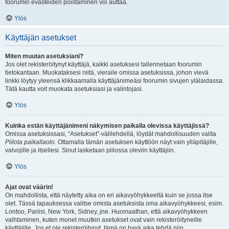
foorumin evästeiden poistaminen voi auttaa.
Ylös
Käyttäjän asetukset
Miten muutan asetuksiani?
Jos olet rekisteröitynyt käyttäjä, kaikki asetuksesi tallennetaan foorumin
tietokantaan. Muokataksesi niitä, vieraile omissa asetuksissa, johon vievä
linkki löytyy yleensä klikkaamalla käyttäjänimeäsi foorumin sivujen ylälaidassa.
Tätä kautta voit muokata asetuksiasi ja valintojasi.
Ylös
Kuinka estän käyttäjänimeni näkymisen paikalla olevissa käyttäjissä?
Omissa asetuksissasi, “Asetukset”-välilehdellä, löydät mahdollisuuden valita
Piilota paikallaolo
. Ottamalla tämän asetuksen käyttöön näyt vain ylläpitäjille,
valvojille ja itsellesi. Sinut lasketaan piilossa oleviin käyttäjiin.
Ylös
Ajat ovat väärin!
On mahdollista, että näytetty aika on eri aikavyöhykkeeltä kuin se jossa itse
olet. Tässä tapauksessa valitse omista asetuksista oma aikavyöhykkeesi, esim.
Lontoo, Pariisi, New York, Sidney, jne. Huomaathan, että aikavyöhykkeen
vaihtaminen, kuten monet muutkin asetukset ovat vain rekisteröityneille
käyttäjille. Jos et ole rekisteröitynyt, tämä on hyvä aika tehdä niin.