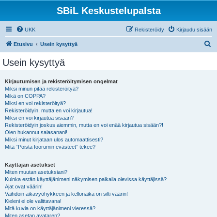
SBiL Keskustelupalsta
UKK
Rekisteröidy
Kirjaudu sisään
E
Etusivu
Usein kysyttyä
t
Usein kysyttyä
s
i
Kirjautumisen ja rekisteröitymisen ongelmat
Miksi minun pitää rekisteröityä?
Mikä on COPPA?
Miksi en voi rekisteröityä?
Rekisteröidyin, mutta en voi kirjautua!
Miksi en voi kirjautua sisään?
Rekisteröidyin joskus aiemmin, mutta en voi enää kirjautua sisään?!
Olen hukannut salasanani!
Miksi minut kirjataan ulos automaattisesti?
Mitä “Poista foorumin evästeet” tekee?
Käyttäjän asetukset
Miten muutan asetuksiani?
Kuinka estän käyttäjänimeni näkymisen paikalla olevissa käyttäjissä?
Ajat ovat väärin!
Vaihdoin aikavyöhykkeen ja kellonaika on silti väärin!
Kieleni ei ole valittavana!
Mitä kuvia on käyttäjänimeni vieressä?
Miten asetan avataren?