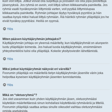
kuin voit liittyä. Jotkut voivat olla suljettuja ja joissakin voi olla jopa piilotettuja
jäsenyyksiä. Jos ryhmä on avoin, voit liittyä siihen klikkaamalla painiketta. Jos
ryhmä vaatii hyväksynnän liittymistä varten, voit pyytää liittymislupaa
klikkaamalla painiketta. Ryhmän johtajan täytyy hyväksyä pyyntösi ja hän
saattaa kysyä miksi haluat liittyä ryhmään. Älä häiriköi ryhmän ylläpitäjiä jos he
eivät hyväksy pyyntöäsi. Heillä on syynsä.
Ylös
Miten pääsen käyttäjäryhmän johtajaksi?
Käyttäjäryhmän johtaja on yleensä määritelty, kun käyttäjäryhmät on alunperin
luotu ylläpitäjän toimesta. Jos haluat luoda käyttäjäryhmän, ensimmäinen
yhteyshenkilösi tulisi olla ylläpitäjä. Kokeile yksityisviestin lähettämistä.
Ylös
Miksi jotkut käyttäjäryhmät näkyvät eri väreillä?
Foorumin ylläpitäjä voi määritellä tietyn käyttäjäryhmän jäsenille värin joka
helpottaa kyseisen käyttäjäryhmän jäsenten tunnistamista.
Ylös
Mikä on “oletusryhmä”?
Jos olet useamman kuin yhden käyttäjäryhmän jäsen, oletusryhmääsi
käytetään määriteltäessä sinun kohdallasi käytettävää ryhmäväriä ja titteliä.
Foorumin ylläpitäjä saattaa antaa sinulle oikeudet vaihtaa oletusryhmääsi
omista asetuksista.