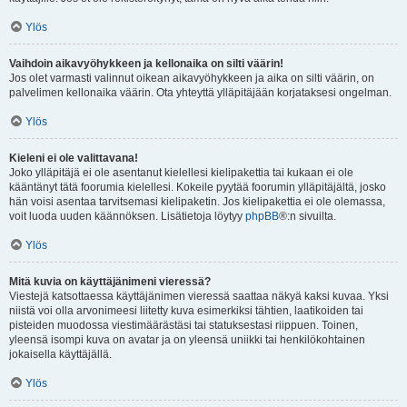
Ylös
Vaihdoin aikavyöhykkeen ja kellonaika on silti väärin!
Jos olet varmasti valinnut oikean aikavyöhykkeen ja aika on silti väärin, on
palvelimen kellonaika väärin. Ota yhteyttä ylläpitäjään korjataksesi ongelman.
Ylös
Kieleni ei ole valittavana!
Joko ylläpitäjä ei ole asentanut kielellesi kielipakettia tai kukaan ei ole
kääntänyt tätä foorumia kielellesi. Kokeile pyytää foorumin ylläpitäjältä, josko
hän voisi asentaa tarvitsemasi kielipaketin. Jos kielipakettia ei ole olemassa,
voit luoda uuden käännöksen. Lisätietoja löytyy
phpBB
®:n sivuilta.
Ylös
Mitä kuvia on käyttäjänimeni vieressä?
Viestejä katsottaessa käyttäjänimen vieressä saattaa näkyä kaksi kuvaa. Yksi
niistä voi olla arvonimeesi liitetty kuva esimerkiksi tähtien, laatikoiden tai
pisteiden muodossa viestimäärästäsi tai statuksestasi riippuen. Toinen,
yleensä isompi kuva on avatar ja on yleensä uniikki tai henkilökohtainen
jokaisella käyttäjällä.
Ylös