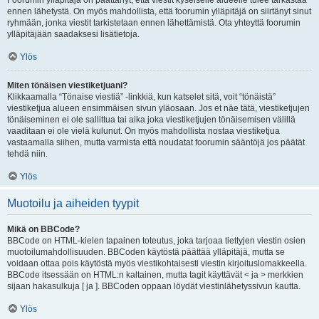
Foorumin ylläpitäjä on päättänyt, että viestit kyseiselle alueelle tulee tarkastaa
ennen lähetystä. On myös mahdollista, että foorumin ylläpitäjä on siirtänyt sinut
ryhmään, jonka viestit tarkistetaan ennen lähettämistä. Ota yhteyttä foorumin
ylläpitäjään saadaksesi lisätietoja.
Ylös
Miten tönäisen viestiketjuani?
Klikkaamalla “Tönaise viestiä” -linkkiä, kun katselet sitä, voit “tönäistä”
viestiketjua alueen ensimmäisen sivun yläosaan. Jos et näe tätä, viestiketjujen
tönäiseminen ei ole sallittua tai aika joka viestiketjujen tönäisemisen välillä
vaaditaan ei ole vielä kulunut. On myös mahdollista nostaa viestiketjua
vastaamalla siihen, mutta varmista että noudatat foorumin sääntöjä jos päätät
tehdä niin.
Ylös
Muotoilu ja aiheiden tyypit
Mikä on BBCode?
BBCode on HTML-kielen tapainen toteutus, joka tarjoaa tiettyjen viestin osien
muotoilumahdollisuuden. BBCoden käytöstä päättää ylläpitäjä, mutta se
voidaan ottaa pois käytöstä myös viestikohtaisesti viestin kirjoituslomakkeella.
BBCode itsessään on HTML:n kaltainen, mutta tagit käyttävät < ja > merkkien
sijaan hakasulkuja [ ja ]. BBCoden oppaan löydät viestinlähetyssivun kautta.
Ylös