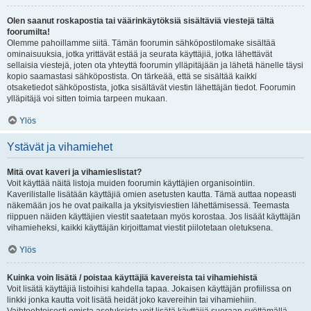
Olen saanut roskapostia tai väärinkäytöksiä sisältäviä viestejä tältä
foorumilta!
Olemme pahoillamme siitä. Tämän foorumin sähköpostilomake sisältää
ominaisuuksia, jotka yrittävät estää ja seurata käyttäjiä, jotka lähettävät
sellaisia viestejä, joten ota yhteyttä foorumin ylläpitäjään ja lähetä hänelle täysi
kopio saamastasi sähköpostista. On tärkeää, että se sisältää kaikki
otsaketiedot sähköpostista, jotka sisältävät viestin lähettäjän tiedot. Foorumin
ylläpitäjä voi sitten toimia tarpeen mukaan.
Ylös
Ystävät ja vihamiehet
Mitä ovat kaveri ja vihamieslistat?
Voit käyttää näitä listoja muiden foorumin käyttäjien organisointiin.
Kaverilistalle lisätään käyttäjiä omien asetusten kautta. Tämä auttaa nopeasti
näkemään jos he ovat paikalla ja yksityisviestien lähettämisessä. Teemasta
riippuen näiden käyttäjien viestit saatetaan myös korostaa. Jos lisäät käyttäjän
vihamieheksi, kaikki käyttäjän kirjoittamat viestit piilotetaan oletuksena.
Ylös
Kuinka voin lisätä / poistaa käyttäjiä kavereista tai vihamiehistä
Voit lisätä käyttäjiä listoihisi kahdella tapaa. Jokaisen käyttäjän profiilissa on
linkki jonka kautta voit lisätä heidät joko kavereihin tai vihamiehiin.