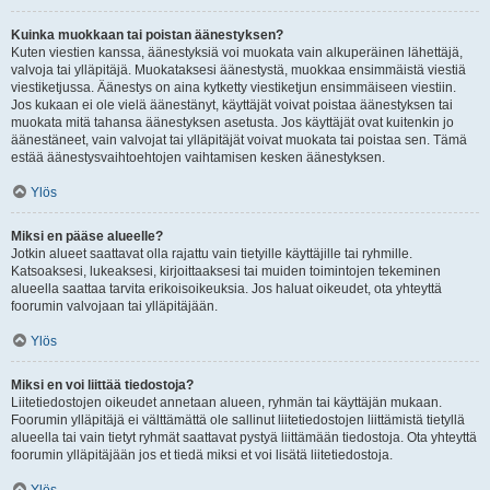
Kuinka muokkaan tai poistan äänestyksen?
Kuten viestien kanssa, äänestyksiä voi muokata vain alkuperäinen lähettäjä,
valvoja tai ylläpitäjä. Muokataksesi äänestystä, muokkaa ensimmäistä viestiä
viestiketjussa. Äänestys on aina kytketty viestiketjun ensimmäiseen viestiin.
Jos kukaan ei ole vielä äänestänyt, käyttäjät voivat poistaa äänestyksen tai
muokata mitä tahansa äänestyksen asetusta. Jos käyttäjät ovat kuitenkin jo
äänestäneet, vain valvojat tai ylläpitäjät voivat muokata tai poistaa sen. Tämä
estää äänestysvaihtoehtojen vaihtamisen kesken äänestyksen.
Ylös
Miksi en pääse alueelle?
Jotkin alueet saattavat olla rajattu vain tietyille käyttäjille tai ryhmille.
Katsoaksesi, lukeaksesi, kirjoittaaksesi tai muiden toimintojen tekeminen
alueella saattaa tarvita erikoisoikeuksia. Jos haluat oikeudet, ota yhteyttä
foorumin valvojaan tai ylläpitäjään.
Ylös
Miksi en voi liittää tiedostoja?
Liitetiedostojen oikeudet annetaan alueen, ryhmän tai käyttäjän mukaan.
Foorumin ylläpitäjä ei välttämättä ole sallinut liitetiedostojen liittämistä tietyllä
alueella tai vain tietyt ryhmät saattavat pystyä liittämään tiedostoja. Ota yhteyttä
foorumin ylläpitäjään jos et tiedä miksi et voi lisätä liitetiedostoja.