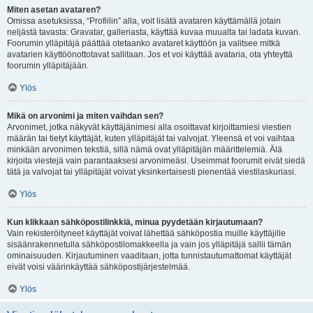
Miten asetan avataren?
Omissa asetuksissa, “Profiilin” alla, voit lisätä avataren käyttämällä jotain
neljästä tavasta: Gravatar, galleriasta, käyttää kuvaa muualta tai ladata kuvan.
Foorumin ylläpitäjä päättää otetaanko avataret käyttöön ja valitsee mitkä
avatarien käyttöönottotavat sallitaan. Jos et voi käyttää avataria, ota yhteyttä
foorumin ylläpitäjään.
Ylös
Mikä on arvonimi ja miten vaihdan sen?
Arvonimet, jotka näkyvät käyttäjänimesi alla osoittavat kirjoittamiesi viestien
määrän tai tietyt käyttäjät, kuten ylläpitäjät tai valvojat. Yleensä et voi vaihtaa
minkään arvonimen tekstiä, sillä nämä ovat ylläpitäjän määrittelemiä. Älä
kirjoita viestejä vain parantaaksesi arvonimeäsi. Useimmat foorumit eivät siedä
tätä ja valvojat tai ylläpitäjät voivat yksinkertaisesti pienentää viestilaskuriasi.
Ylös
Kun klikkaan sähköpostilinkkiä, minua pyydetään kirjautumaan?
Vain rekisteröityneet käyttäjät voivat lähettää sähköpostia muille käyttäjille
sisäänrakennetulla sähköpostilomakkeella ja vain jos ylläpitäjä sallii tämän
ominaisuuden. Kirjautuminen vaaditaan, jotta tunnistautumattomat käyttäjät
eivät voisi väärinkäyttää sähköpostijärjestelmää.
Ylös