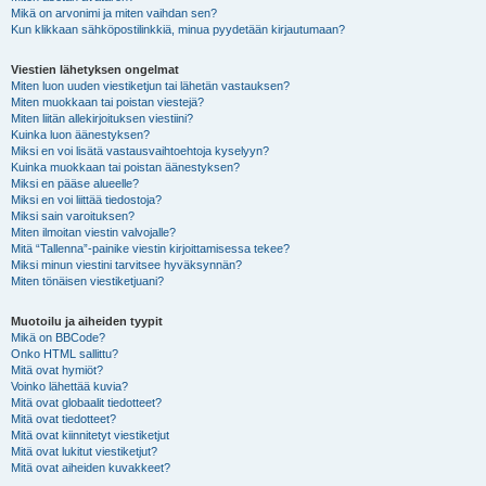
Mikä on arvonimi ja miten vaihdan sen?
Kun klikkaan sähköpostilinkkiä, minua pyydetään kirjautumaan?
Viestien lähetyksen ongelmat
Miten luon uuden viestiketjun tai lähetän vastauksen?
Miten muokkaan tai poistan viestejä?
Miten liitän allekirjoituksen viestiini?
Kuinka luon äänestyksen?
Miksi en voi lisätä vastausvaihtoehtoja kyselyyn?
Kuinka muokkaan tai poistan äänestyksen?
Miksi en pääse alueelle?
Miksi en voi liittää tiedostoja?
Miksi sain varoituksen?
Miten ilmoitan viestin valvojalle?
Mitä “Tallenna”-painike viestin kirjoittamisessa tekee?
Miksi minun viestini tarvitsee hyväksynnän?
Miten tönäisen viestiketjuani?
Muotoilu ja aiheiden tyypit
Mikä on BBCode?
Onko HTML sallittu?
Mitä ovat hymiöt?
Voinko lähettää kuvia?
Mitä ovat globaalit tiedotteet?
Mitä ovat tiedotteet?
Mitä ovat kiinnitetyt viestiketjut
Mitä ovat lukitut viestiketjut?
Mitä ovat aiheiden kuvakkeet?