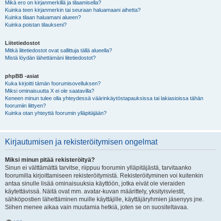
Mikä ero on kirjanmerkillä ja tilaamisella?
Kuinka teen kirjanmerkin tai seuraan haluamaani aihetta?
Kuinka tilaan haluamani alueen?
Kuinka poistan tilaukseni?
Liitetiedostot
Mitkä liitetiedostot ovat sallittuja tällä alueella?
Mistä löydän lähettämäni liitetiedostot?
phpBB -asiat
Kuka kirjoitti tämän foorumisovelluksen?
Miksi ominaisuutta X ei ole saatavilla?
Keneen minun tulee olla yhteydessä väärinkäytöstapauksissa tai lakiasioissa tähän
foorumiin liittyen?
Kuinka otan yhteyttä foorumin ylläpitäjään?
Kirjautumisen ja rekisteröitymisen ongelmat
Miksi minun pitää rekisteröityä?
Sinun ei välttämättä tarvitse, riippuu foorumin ylläpitäjästä, tarvitaanko
foorumilla kirjoittamiseen rekisteröitymistä. Rekisteröityminen voi kuitenkin
antaa sinulle lisää ominaisuuksia käyttöön, jotka eivät ole vieraiden
käytettävissä. Näitä ovat mm. avatar-kuvan määrittely, yksityisviestit,
sähköpostien lähettäminen muille käyttäjille, käyttäjäryhmien jäsenyys jne.
Siihen menee aikaa vain muutamia hetkiä, joten se on suositeltavaa.