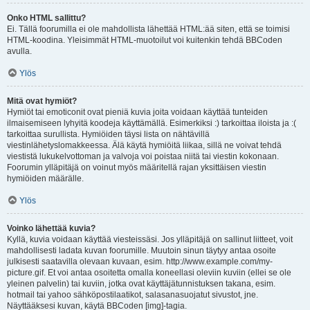
Onko HTML sallittu?
Ei. Tällä foorumilla ei ole mahdollista lähettää HTML:ää siten, että se toimisi
HTML-koodina. Yleisimmät HTML-muotoilut voi kuitenkin tehdä BBCoden
avulla.
Ylös
Mitä ovat hymiöt?
Hymiöt tai emoticonit ovat pieniä kuvia joita voidaan käyttää tunteiden
ilmaisemiseen lyhyitä koodeja käyttämällä. Esimerkiksi :) tarkoittaa iloista ja :(
tarkoittaa surullista. Hymiöiden täysi lista on nähtävillä
viestinlähetyslomakkeessa. Älä käytä hymiöitä liikaa, sillä ne voivat tehdä
viestistä lukukelvottoman ja valvoja voi poistaa niitä tai viestin kokonaan.
Foorumin ylläpitäjä on voinut myös määritellä rajan yksittäisen viestin
hymiöiden määrälle.
Ylös
Voinko lähettää kuvia?
Kyllä, kuvia voidaan käyttää viesteissäsi. Jos ylläpitäjä on sallinut liitteet, voit
mahdollisesti ladata kuvan foorumille. Muutoin sinun täytyy antaa osoite
julkisesti saatavilla olevaan kuvaan, esim. http://www.example.com/my-
picture.gif. Et voi antaa osoitetta omalla koneellasi oleviin kuviin (ellei se ole
yleinen palvelin) tai kuviin, jotka ovat käyttäjätunnistuksen takana, esim.
hotmail tai yahoo sähköpostilaatikot, salasanasuojatut sivustot, jne.
Näyttääksesi kuvan, käytä BBCoden [img]-tagia.