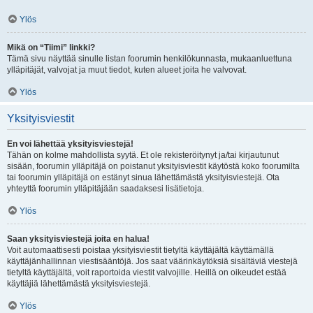
Ylös
Mikä on “Tiimi” linkki?
Tämä sivu näyttää sinulle listan foorumin henkilökunnasta, mukaanluettuna
ylläpitäjät, valvojat ja muut tiedot, kuten alueet joita he valvovat.
Ylös
Yksityisviestit
En voi lähettää yksityisviestejä!
Tähän on kolme mahdollista syytä. Et ole rekisteröitynyt ja/tai kirjautunut
sisään, foorumin ylläpitäjä on poistanut yksityisviestit käytöstä koko foorumilta
tai foorumin ylläpitäjä on estänyt sinua lähettämästä yksityisviestejä. Ota
yhteyttä foorumin ylläpitäjään saadaksesi lisätietoja.
Ylös
Saan yksityisviestejä joita en halua!
Voit automaattisesti poistaa yksityisviestit tietyltä käyttäjältä käyttämällä
käyttäjänhallinnan viestisääntöjä. Jos saat väärinkäytöksiä sisältäviä viestejä
tietyltä käyttäjältä, voit raportoida viestit valvojille. Heillä on oikeudet estää
käyttäjiä lähettämästä yksityisviestejä.
Ylös