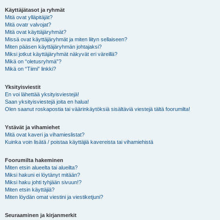
Käyttäjätasot ja ryhmät
Mitä ovat ylläpitäjät?
Mitä ovatr valvojat?
Mitä ovat käyttäjäryhmät?
Missä ovat käyttäjäryhmät ja miten liityn sellaiseen?
Miten pääsen käyttäjäryhmän johtajaksi?
Miksi jotkut käyttäjäryhmät näkyvät eri väreillä?
Mikä on “oletusryhmä”?
Mikä on “Tiimi” linkki?
Yksityisviestit
En voi lähettää yksityisviestejä!
Saan yksityisviestejä joita en halua!
Olen saanut roskapostia tai väärinkäytöksiä sisältäviä viestejä tältä foorumilta!
Ystävät ja vihamiehet
Mitä ovat kaveri ja vihamieslistat?
Kuinka voin lisätä / poistaa käyttäjiä kavereista tai vihamiehistä
Foorumilta hakeminen
Miten etsin alueelta tai alueilta?
Miksi hakuni ei löytänyt mitään?
Miksi haku johti tyhjään sivuun!?
Miten etsin käyttäjiä?
Miten löydän omat viestini ja viestiketjuni?
Seuraaminen ja kirjanmerkit