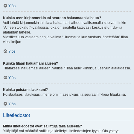
Ylös
Kuinka teen kirjanmerkin tai seuraan haluamaani aihetta?
Voit tehdä kirjanmekin tai tilata haluamasi aiheen valitsemalla sopivan linkin
“Aiheen työkalut” -valikossa, joka on sijoitettu kätevästi keskustelun ylä- ja
alalaidan lähelle.
Viestiketjuun vastaaminen ja valinta “Huomauta kun vastaus lähetetään” tilaa
viestiketjun.
Ylös
Kuinka tilaan haluamani alueen?
Tilataksesi haluamasi alueen, valitse “Tilaa alue” -linkki, aluesivun alalaidassa.
Ylös
Kuinka poistan tilaukseni?
Poistaaksesi tilauksiasi, mene omiin asetuksiisi ja seuraa linkkejä tilauksiisi.
Ylös
Liitetiedostot
Mitkä liitetiedostot ovat sallittuja tällä alueella?
Ylläpitäjä voi määrätä sallitut ja kielletyt liitetiedostojen tyypit. Ota yhteys