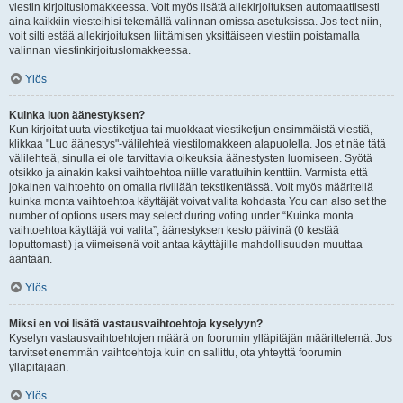
viestin kirjoituslomakkeessa. Voit myös lisätä allekirjoituksen automaattisesti
aina kaikkiin viesteihisi tekemällä valinnan omissa asetuksissa. Jos teet niin,
voit silti estää allekirjoituksen liittämisen yksittäiseen viestiin poistamalla
valinnan viestinkirjoituslomakkeessa.
Ylös
Kuinka luon äänestyksen?
Kun kirjoitat uuta viestiketjua tai muokkaat viestiketjun ensimmäistä viestiä,
klikkaa "Luo äänestys"-välilehteä viestilomakkeen alapuolella. Jos et näe tätä
välilehteä, sinulla ei ole tarvittavia oikeuksia äänestysten luomiseen. Syötä
otsikko ja ainakin kaksi vaihtoehtoa niille varattuihin kenttiin. Varmista että
jokainen vaihtoehto on omalla rivillään tekstikentässä. Voit myös määritellä
kuinka monta vaihtoehtoa käyttäjät voivat valita kohdasta You can also set the
number of options users may select during voting under “Kuinka monta
vaihtoehtoa käyttäjä voi valita”, äänestyksen kesto päivinä (0 kestää
loputtomasti) ja viimeisenä voit antaa käyttäjille mahdollisuuden muuttaa
ääntään.
Ylös
Miksi en voi lisätä vastausvaihtoehtoja kyselyyn?
Kyselyn vastausvaihtoehtojen määrä on foorumin ylläpitäjän määrittelemä. Jos
tarvitset enemmän vaihtoehtoja kuin on sallittu, ota yhteyttä foorumin
ylläpitäjään.
Ylös