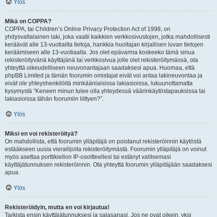
Ylös
Mikä on COPPA?
COPPA, tai Children’s Online Privacy Protection Act of 1998, on
yhdysvaltalainen laki, joka vaatii kaikkien verkkosivustojen, jotka mahdollisesti
keräävät alle 13-vuotiailta tietoja, hankkia huoltajan kirjallisen luvan tietojen
keräämiseen alle 13-vuotiaalta. Jos olet epävarma koskeeko tämä sinua
rekisteröityvänä käyttäjänä tai verkkosivua jolle olet rekisteröitymässä, ota
yhteyttä oikeudelliseen neuvonantajaan saadaksesi apua. Huomaa, että
phpBB Limited ja tämän foorumin omistajat eivät voi antaa lakineuvontaa ja
eivät ole yhteyshenkilöitä minkäänlaisissa lakiasioissa, lukuunottamatta
kysymystä “Keneen minun tulee olla yhteydessä väärinkäytöstapauksissa tai
lakiasioissa tähän foorumiin liittyen?”.
Ylös
Miksi en voi rekisteröityä?
On mahdollista, että foorumin ylläpitäjä on poistanut rekisteröinnin käytöstä
estääkseen uusia vierailijoita rekisteröitymästä. Foorumin ylläpitäjä on voinut
myös asettaa porttikiellon IP-osoitteellesi tai estänyt valitsemasi
käyttäjätunnuksen rekisteröinnin. Ota yhteyttä foorumin ylläpitäjään saadaksesi
apua.
Ylös
Rekisteröidyin, mutta en voi kirjautua!
Tarkista ensin käyttäjätunnuksesi ja salasanasi. Jos ne ovat oikein, yksi