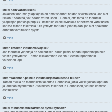
Ylös
Miksi sain varoituksen?
Jokaisen foorumin ylläpitäjällä on omat säännöt heidän sivustollensa. Jos olet
rikkonut sääntöä, voit saada varoituksen. Huomioi, että tämä on foorumin
ylläpitäjän päätös ja phpBB Limitedillä ei ole sivustolla annettavien varoitusten
kanssa mitään tekemistä. Ota yhteyttä foorumin ylläpitäjään, jos olet epävarma
annetun varoituksen syystä.
Ylös
Miten ilmoitan viestin valvojalle?
Jos foorumin ylläpitäjä on sallinut sen, sinun pitäisi nähdä raportointipainike
viestin yhteydessä. Tämän klikkaaminen vie sinut viestin raportoinnin
vaiheiden läpi.
Ylös
Mitä “Tallenna”-painike viestin kirjoittamisessa tekee?
Tämän avulla on mahdollista tallentaa luonnoksia, jotka voit kirjoittaa loppuun
ja lähettää myöhemmin. Avataksesi tallennetun luonnoksen, vieraile komissa
asetuksissa.
Ylös
Miksi minun viestini tarvitsee hyväksynnän?