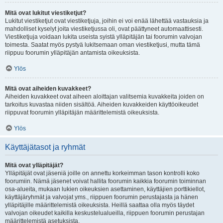
Mitä ovat lukitut viestiketjut?
Lukitut viestiketjut ovat viestiketjuja, joihin ei voi enää lähettää vastauksia ja
mahdolliset kyselyt joita viestiketjussa oli, ovat päättyneet automaattisesti.
Viestiketjuja voidaan lukita useista syistä ylläpitäjän tai foorumin valvojan
toimesta. Saatat myös pystyä lukitsemaan oman viestiketjusi, mutta tämä
riippuu foorumin ylläpitäjän antamista oikeuksista.
Ylös
Mitä ovat aiheiden kuvakkeet?
Aiheiden kuvakkeet ovat aiheen aloittajan valitsemia kuvakkeita joiden on
tarkoitus kuvastaa niiden sisältöä. Aiheiden kuvakkeiden käyttöoikeudet
riippuvat foorumin ylläpitäjän määrittelemistä oikeuksista.
Ylös
Käyttäjätasot ja ryhmät
Mitä ovat ylläpitäjät?
Ylläpitäjät ovat jäseniä joille on annettu korkeimman tason kontrolli koko
foorumiin. Nämä jäsenet voivat hallita foorumin kaikkia foorumin toiminnan
osa-alueita, mukaan lukien oikeuksien asettaminen, käyttäjien porttikiellot,
käyttäjäryhmät ja valvojat yms., riippuen foorumin perustajasta ja hänen
ylläpitäjille määrittelemistä oikeuksista. Heillä saattaa olla myös täydet
valvojan oikeudet kaikilla keskustelualueilla, riippuen foorumin perustajan
määrittelemistä asetuksista.