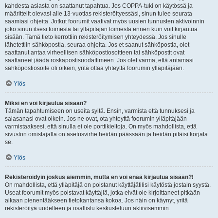
kahdesta asiasta on saattanut tapahtua. Jos COPPA-tuki on käytössä ja
määrittelit olevasi alle 13-vuotias rekisteröityessäsi, sinun tulee seurata
saamiasi ohjeita. Jotkut foorumit vaativat myös uusien tunnusten aktivoinnin
joko sinun itsesi toimesta tai ylläpitäjän toimesta ennen kuin voit kirjautua
sisään. Tämä tieto kerrottiin rekisteröitymisen yhteydessä. Jos sinulle
lähetettiin sähköpostia, seuraa ohjeita. Jos et saanut sähköpostia, olet
saattanut antaa virheellisen sähköpostiosoitteen tai sähköpostit ovat
saattaneet jäädä roskapostisuodattimeen. Jos olet varma, että antamasi
sähköpostiosoite oli oikein, yritä ottaa yhteyttä foorumin ylläpitäjään.
Ylös
Miksi en voi kirjautua sisään?
Tämän tapahtumiseen on useita syitä. Ensin, varmista että tunnuksesi ja
salasanasi ovat oikein. Jos ne ovat, ota yhteyttä foorumin ylläpitäjään
varmistaaksesi, että sinulla ei ole porttikieltoja. On myös mahdollista, että
sivuston omistajalla on asetusvirhe heidän päässään ja heidän pitäisi korjata
se.
Ylös
Rekisteröidyin joskus aiemmin, mutta en voi enää kirjautua sisään?!
On mahdollista, että ylläpitäjä on poistanut käyttäjätilisi käytöstä jostain syystä.
Useat foorumit myös poistavat käyttäjiä, jotka eivät ole kirjoittaneet pitkään
aikaan pienentääkseen tietokantansa kokoa. Jos näin on käynyt, yritä
rekisteröityä uudelleen ja osallistu keskusteluun aktiivisemmin.