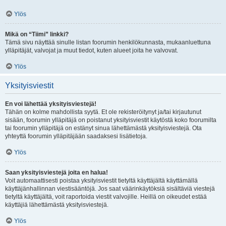
Ylös
Mikä on “Tiimi” linkki?
Tämä sivu näyttää sinulle listan foorumin henkilökunnasta, mukaanluettuna
ylläpitäjät, valvojat ja muut tiedot, kuten alueet joita he valvovat.
Ylös
Yksityisviestit
En voi lähettää yksityisviestejä!
Tähän on kolme mahdollista syytä. Et ole rekisteröitynyt ja/tai kirjautunut
sisään, foorumin ylläpitäjä on poistanut yksityisviestit käytöstä koko foorumilta
tai foorumin ylläpitäjä on estänyt sinua lähettämästä yksityisviestejä. Ota
yhteyttä foorumin ylläpitäjään saadaksesi lisätietoja.
Ylös
Saan yksityisviestejä joita en halua!
Voit automaattisesti poistaa yksityisviestit tietyltä käyttäjältä käyttämällä
käyttäjänhallinnan viestisääntöjä. Jos saat väärinkäytöksiä sisältäviä viestejä
tietyltä käyttäjältä, voit raportoida viestit valvojille. Heillä on oikeudet estää
käyttäjiä lähettämästä yksityisviestejä.
Ylös