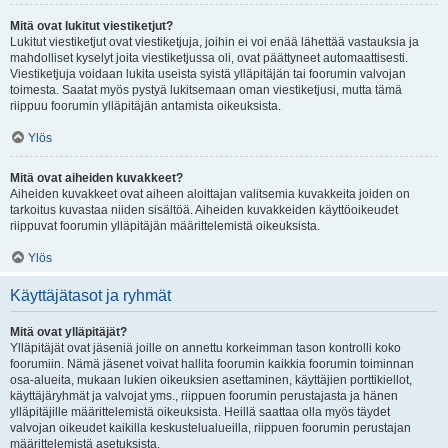
Mitä ovat lukitut viestiketjut?
Lukitut viestiketjut ovat viestiketjuja, joihin ei voi enää lähettää vastauksia ja
mahdolliset kyselyt joita viestiketjussa oli, ovat päättyneet automaattisesti.
Viestiketjuja voidaan lukita useista syistä ylläpitäjän tai foorumin valvojan
toimesta. Saatat myös pystyä lukitsemaan oman viestiketjusi, mutta tämä
riippuu foorumin ylläpitäjän antamista oikeuksista.
Ylös
Mitä ovat aiheiden kuvakkeet?
Aiheiden kuvakkeet ovat aiheen aloittajan valitsemia kuvakkeita joiden on
tarkoitus kuvastaa niiden sisältöä. Aiheiden kuvakkeiden käyttöoikeudet
riippuvat foorumin ylläpitäjän määrittelemistä oikeuksista.
Ylös
Käyttäjätasot ja ryhmät
Mitä ovat ylläpitäjät?
Ylläpitäjät ovat jäseniä joille on annettu korkeimman tason kontrolli koko
foorumiin. Nämä jäsenet voivat hallita foorumin kaikkia foorumin toiminnan
osa-alueita, mukaan lukien oikeuksien asettaminen, käyttäjien porttikiellot,
käyttäjäryhmät ja valvojat yms., riippuen foorumin perustajasta ja hänen
ylläpitäjille määrittelemistä oikeuksista. Heillä saattaa olla myös täydet
valvojan oikeudet kaikilla keskustelualueilla, riippuen foorumin perustajan
määrittelemistä asetuksista.