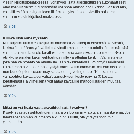
viestin kirjoituslomakkeessa. Voit myös lisätä allekirjoituksen automaattisesti
aina kaikkiin viesteihisi tekemällä valinnan omissa asetuksissa. Jos teet niin,
voit silti estää allekirjoituksen liittämisen yksittäiseen viestiin poistamalla
valinnan viestinkirjoituslomakkeessa.
Ylös
Kuinka luon äänestyksen?
Kun kirjoitat uuta viestiketjua tai muokkaat viestiketjun ensimmäistä viestiä,
klikkaa "Luo äänestys"-välilehteä viestilomakkeen alapuolella. Jos et näe tätä
välilehteä, sinulla ei ole tarvittavia oikeuksia äänestysten luomiseen. Syötä
otsikko ja ainakin kaksi vaihtoehtoa niille varattuihin kenttiin. Varmista että
jokainen vaihtoehto on omalla rivillään tekstikentässä. Voit myös määritellä
kuinka monta vaihtoehtoa käyttäjät voivat valita kohdasta You can also set the
number of options users may select during voting under “Kuinka monta
vaihtoehtoa käyttäjä voi valita”, äänestyksen kesto päivinä (0 kestää
loputtomasti) ja viimeisenä voit antaa käyttäjille mahdollisuuden muuttaa
ääntään.
Ylös
Miksi en voi lisätä vastausvaihtoehtoja kyselyyn?
Kyselyn vastausvaihtoehtojen määrä on foorumin ylläpitäjän määrittelemä. Jos
tarvitset enemmän vaihtoehtoja kuin on sallittu, ota yhteyttä foorumin
ylläpitäjään.
Ylös