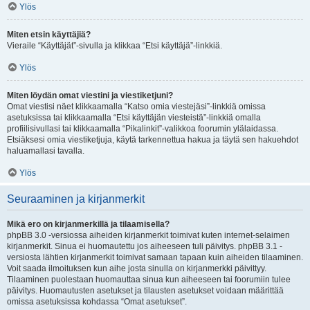
Ylös
Miten etsin käyttäjiä?
Vieraile “Käyttäjät”-sivulla ja klikkaa “Etsi käyttäjä”-linkkiä.
Ylös
Miten löydän omat viestini ja viestiketjuni?
Omat viestisi näet klikkaamalla “Katso omia viestejäsi”-linkkiä omissa
asetuksissa tai klikkaamalla “Etsi käyttäjän viesteistä”-linkkiä omalla
profiilisivullasi tai klikkaamalla “Pikalinkit”-valikkoa foorumin ylälaidassa.
Etsiäksesi omia viestiketjuja, käytä tarkennettua hakua ja täytä sen hakuehdot
haluamallasi tavalla.
Ylös
Seuraaminen ja kirjanmerkit
Mikä ero on kirjanmerkillä ja tilaamisella?
phpBB 3.0 -versiossa aiheiden kirjanmerkit toimivat kuten internet-selaimen
kirjanmerkit. Sinua ei huomautettu jos aiheeseen tuli päivitys. phpBB 3.1 -
versiosta lähtien kirjanmerkit toimivat samaan tapaan kuin aiheiden tilaaminen.
Voit saada ilmoituksen kun aihe josta sinulla on kirjanmerkki päivittyy.
Tilaaminen puolestaan huomauttaa sinua kun aiheeseen tai foorumiin tulee
päivitys. Huomautusten asetukset ja tilausten asetukset voidaan määrittää
omissa asetuksissa kohdassa “Omat asetukset”.