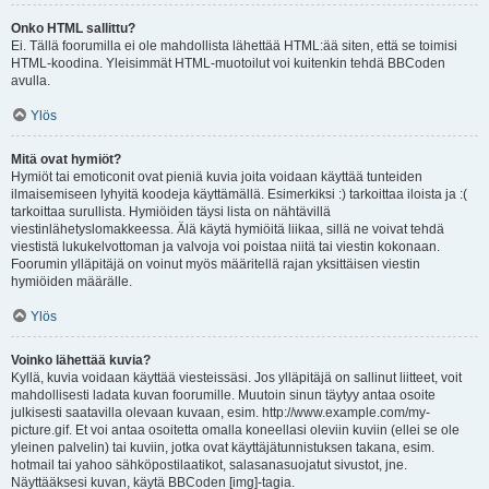
Onko HTML sallittu?
Ei. Tällä foorumilla ei ole mahdollista lähettää HTML:ää siten, että se toimisi
HTML-koodina. Yleisimmät HTML-muotoilut voi kuitenkin tehdä BBCoden
avulla.
Ylös
Mitä ovat hymiöt?
Hymiöt tai emoticonit ovat pieniä kuvia joita voidaan käyttää tunteiden
ilmaisemiseen lyhyitä koodeja käyttämällä. Esimerkiksi :) tarkoittaa iloista ja :(
tarkoittaa surullista. Hymiöiden täysi lista on nähtävillä
viestinlähetyslomakkeessa. Älä käytä hymiöitä liikaa, sillä ne voivat tehdä
viestistä lukukelvottoman ja valvoja voi poistaa niitä tai viestin kokonaan.
Foorumin ylläpitäjä on voinut myös määritellä rajan yksittäisen viestin
hymiöiden määrälle.
Ylös
Voinko lähettää kuvia?
Kyllä, kuvia voidaan käyttää viesteissäsi. Jos ylläpitäjä on sallinut liitteet, voit
mahdollisesti ladata kuvan foorumille. Muutoin sinun täytyy antaa osoite
julkisesti saatavilla olevaan kuvaan, esim. http://www.example.com/my-
picture.gif. Et voi antaa osoitetta omalla koneellasi oleviin kuviin (ellei se ole
yleinen palvelin) tai kuviin, jotka ovat käyttäjätunnistuksen takana, esim.
hotmail tai yahoo sähköpostilaatikot, salasanasuojatut sivustot, jne.
Näyttääksesi kuvan, käytä BBCoden [img]-tagia.