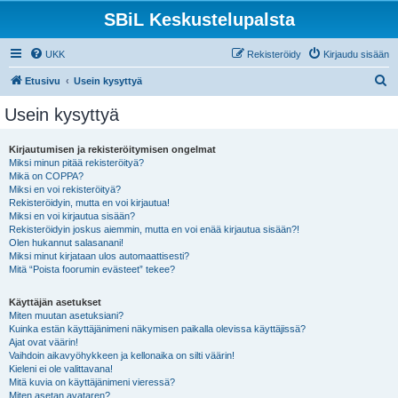
SBiL Keskustelupalsta
UKK
Rekisteröidy
Kirjaudu sisään
E
Etusivu
Usein kysyttyä
t
Usein kysyttyä
s
i
Kirjautumisen ja rekisteröitymisen ongelmat
Miksi minun pitää rekisteröityä?
Mikä on COPPA?
Miksi en voi rekisteröityä?
Rekisteröidyin, mutta en voi kirjautua!
Miksi en voi kirjautua sisään?
Rekisteröidyin joskus aiemmin, mutta en voi enää kirjautua sisään?!
Olen hukannut salasanani!
Miksi minut kirjataan ulos automaattisesti?
Mitä “Poista foorumin evästeet” tekee?
Käyttäjän asetukset
Miten muutan asetuksiani?
Kuinka estän käyttäjänimeni näkymisen paikalla olevissa käyttäjissä?
Ajat ovat väärin!
Vaihdoin aikavyöhykkeen ja kellonaika on silti väärin!
Kieleni ei ole valittavana!
Mitä kuvia on käyttäjänimeni vieressä?
Miten asetan avataren?