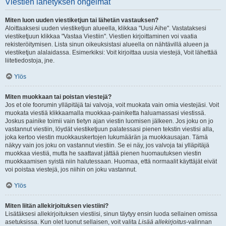
Viestien lähetyksen ongelmat
Miten luon uuden viestiketjun tai lähetän vastauksen?
Aloittaaksesi uuden viestiketjun alueella, klikkaa "Uusi Aihe". Vastataksesi
viestiketjuun klikkaa "Vastaa Viestiin". Viestien kirjoittaminen voi vaatia
rekisteröitymisen. Lista sinun oikeuksistasi alueella on nähtävillä alueen ja
viestiketjun alalaidassa. Esimerkiksi: Voit kirjoittaa uusia viestejä, Voit lähettää
liitetiedostoja, jne.
Ylös
Miten muokkaan tai poistan viestejä?
Jos et ole foorumin ylläpitäjä tai valvoja, voit muokata vain omia viestejäsi. Voit
muokata viestiä klikkaamalla muokkaa-painiketta haluamassasi viestissä.
Joskus painike toimii vain tietyn ajan viestin luomisen jälkeen. Jos joku on jo
vastannut viestiin, löydät viestiketjuun palatessasi pienen tekstin viestisi alla,
joka kertoo viestin muokkauskertojen lukumäärän ja muokkausajan. Tämä
näkyy vain jos joku on vastannut viestiin. Se ei näy, jos valvoja tai ylläpitäjä
muokkaa viestiä, mutta he saattavat jättää pienen huomautuksen viestin
muokkaamisen syistä niin halutessaan. Huomaa, että normaalit käyttäjät eivät
voi poistaa viestejä, jos niihin on joku vastannut.
Ylös
Miten liitän allekirjoituksen viestiini?
Lisätäksesi allekirjoituksen viestiisi, sinun täytyy ensin luoda sellainen omissa
asetuksissa. Kun olet luonut sellaisen, voit valita
Lisää allekirjoitus
-valinnan