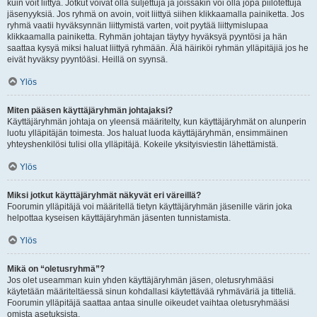
kuin voit liittyä. Jotkut voivat olla suljettuja ja joissakin voi olla jopa piilotettuja
jäsenyyksiä. Jos ryhmä on avoin, voit liittyä siihen klikkaamalla painiketta. Jos
ryhmä vaatii hyväksynnän liittymistä varten, voit pyytää liittymislupaa
klikkaamalla painiketta. Ryhmän johtajan täytyy hyväksyä pyyntösi ja hän
saattaa kysyä miksi haluat liittyä ryhmään. Älä häiriköi ryhmän ylläpitäjiä jos he
eivät hyväksy pyyntöäsi. Heillä on syynsä.
Ylös
Miten pääsen käyttäjäryhmän johtajaksi?
Käyttäjäryhmän johtaja on yleensä määritelty, kun käyttäjäryhmät on alunperin
luotu ylläpitäjän toimesta. Jos haluat luoda käyttäjäryhmän, ensimmäinen
yhteyshenkilösi tulisi olla ylläpitäjä. Kokeile yksityisviestin lähettämistä.
Ylös
Miksi jotkut käyttäjäryhmät näkyvät eri väreillä?
Foorumin ylläpitäjä voi määritellä tietyn käyttäjäryhmän jäsenille värin joka
helpottaa kyseisen käyttäjäryhmän jäsenten tunnistamista.
Ylös
Mikä on “oletusryhmä”?
Jos olet useamman kuin yhden käyttäjäryhmän jäsen, oletusryhmääsi
käytetään määriteltäessä sinun kohdallasi käytettävää ryhmäväriä ja titteliä.
Foorumin ylläpitäjä saattaa antaa sinulle oikeudet vaihtaa oletusryhmääsi
omista asetuksista.