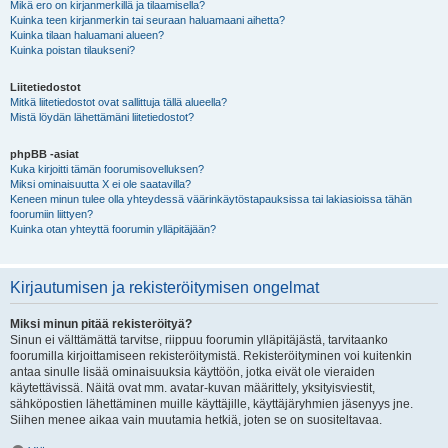
Mikä ero on kirjanmerkillä ja tilaamisella?
Kuinka teen kirjanmerkin tai seuraan haluamaani aihetta?
Kuinka tilaan haluamani alueen?
Kuinka poistan tilaukseni?
Liitetiedostot
Mitkä liitetiedostot ovat sallittuja tällä alueella?
Mistä löydän lähettämäni liitetiedostot?
phpBB -asiat
Kuka kirjoitti tämän foorumisovelluksen?
Miksi ominaisuutta X ei ole saatavilla?
Keneen minun tulee olla yhteydessä väärinkäytöstapauksissa tai lakiasioissa tähän
foorumiin liittyen?
Kuinka otan yhteyttä foorumin ylläpitäjään?
Kirjautumisen ja rekisteröitymisen ongelmat
Miksi minun pitää rekisteröityä?
Sinun ei välttämättä tarvitse, riippuu foorumin ylläpitäjästä, tarvitaanko
foorumilla kirjoittamiseen rekisteröitymistä. Rekisteröityminen voi kuitenkin
antaa sinulle lisää ominaisuuksia käyttöön, jotka eivät ole vieraiden
käytettävissä. Näitä ovat mm. avatar-kuvan määrittely, yksityisviestit,
sähköpostien lähettäminen muille käyttäjille, käyttäjäryhmien jäsenyys jne.
Siihen menee aikaa vain muutamia hetkiä, joten se on suositeltavaa.