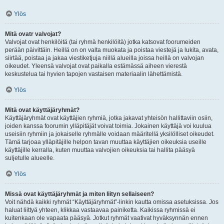
Ylös
Mitä ovatr valvojat?
Valvojat ovat henkilöitä (tai ryhmä henkilöitä) jotka katsovat foorumeiden
perään päivittäin. Heillä on on valta muokata ja poistaa viestejä ja lukita, avata,
siirtää, poistaa ja jakaa viestiketjuja niillä alueilla joissa heillä on valvojan
oikeudet. Yleensä valvojat ovat paikalla estämässä aiheen vierestä
keskustelua tai hyvien tapojen vastaisen materiaalin lähettämistä.
Ylös
Mitä ovat käyttäjäryhmät?
Käyttäjäryhmät ovat käyttäjien ryhmiä, jotka jakavat yhteisön hallittaviin osiin,
joiden kanssa foorumin ylläpitäjät voivat toimia. Jokainen käyttäjä voi kuulua
useisiin ryhmiin ja jokaiselle ryhmälle voidaan määritellä yksilölliset oikeudet.
Tämä tarjoaa ylläpitäjille helpon tavan muuttaa käyttäjien oikeuksia useille
käyttäjille kerralla, kuten muuttaa valvojien oikeuksia tai hallita pääsyä
suljetulle alueelle.
Ylös
Missä ovat käyttäjäryhmät ja miten liityn sellaiseen?
Voit nähdä kaikki ryhmät “Käyttäjäryhmät”-linkin kautta omissa asetuksissa. Jos
haluat liittyä yhteen, klikkaa vastaavaa painiketta. Kaikissa ryhmissä ei
kuitenkaan ole vapaata pääsyä. Jotkut ryhmät vaativat hyväksynnän ennen