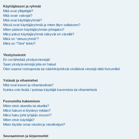
Käyttäjätasot ja ryhmät
Mitä ovat ylläpitäjät?
Mitä ovatr valvojat?
Mitä ovat käyttäjäryhmät?
Missä ovat käyttäjäryhmät ja miten liityn sellaiseen?
Miten pääsen käyttäjäryhmän johtajaksi?
Miksi jotkut käyttäjäryhmät näkyvät eri väreillä?
Mikä on “oletusryhmä”?
Mikä on “Tiimi” linkki?
Yksityisviestit
En voi lähettää yksityisviestejä!
Saan yksityisviestejä joita en halua!
Olen saanut roskapostia tai väärinkäytöksiä sisältäviä viestejä tältä foorumilta!
Ystävät ja vihamiehet
Mitä ovat kaveri ja vihamieslistat?
Kuinka voin lisätä / poistaa käyttäjiä kavereista tai vihamiehistä
Foorumilta hakeminen
Miten etsin alueelta tai alueilta?
Miksi hakuni ei löytänyt mitään?
Miksi haku johti tyhjään sivuun!?
Miten etsin käyttäjiä?
Miten löydän omat viestini ja viestiketjuni?
Seuraaminen ja kirjanmerkit