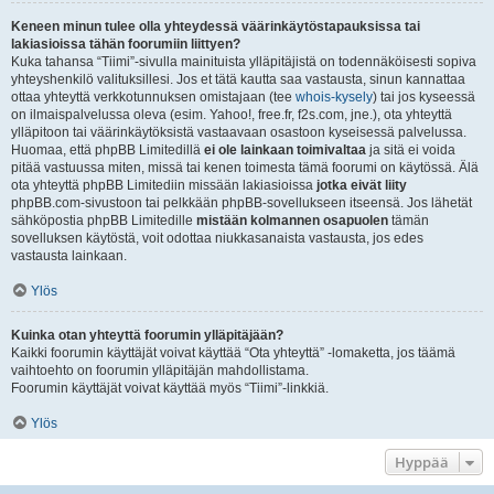
Keneen minun tulee olla yhteydessä väärinkäytöstapauksissa tai
lakiasioissa tähän foorumiin liittyen?
Kuka tahansa “Tiimi”-sivulla mainituista ylläpitäjistä on todennäköisesti sopiva
yhteyshenkilö valituksillesi. Jos et tätä kautta saa vastausta, sinun kannattaa
ottaa yhteyttä verkkotunnuksen omistajaan (tee
whois-kysely
) tai jos kyseessä
on ilmaispalvelussa oleva (esim. Yahoo!, free.fr, f2s.com, jne.), ota yhteyttä
ylläpitoon tai väärinkäytöksistä vastaavaan osastoon kyseisessä palvelussa.
Huomaa, että phpBB Limitedillä
ei ole lainkaan toimivaltaa
ja sitä ei voida
pitää vastuussa miten, missä tai kenen toimesta tämä foorumi on käytössä. Älä
ota yhteyttä phpBB Limitediin missään lakiasioissa
jotka eivät liity
phpBB.com-sivustoon tai pelkkään phpBB-sovellukseen itseensä. Jos lähetät
sähköpostia phpBB Limitedille
mistään kolmannen osapuolen
tämän
sovelluksen käytöstä, voit odottaa niukkasanaista vastausta, jos edes
vastausta lainkaan.
Ylös
Kuinka otan yhteyttä foorumin ylläpitäjään?
Kaikki foorumin käyttäjät voivat käyttää “Ota yhteyttä” -lomaketta, jos täämä
vaihtoehto on foorumin ylläpitäjän mahdollistama.
Foorumin käyttäjät voivat käyttää myös “Tiimi”-linkkiä.
Ylös
Hyppää