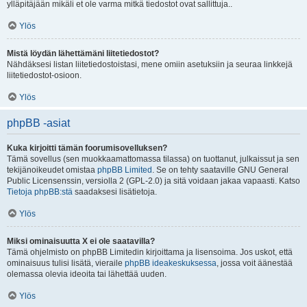
ylläpitäjään mikäli et ole varma mitkä tiedostot ovat sallittuja..
Ylös
Mistä löydän lähettämäni liitetiedostot?
Nähdäksesi listan liitetiedostoistasi, mene omiin asetuksiin ja seuraa linkkejä
liitetiedostot-osioon.
Ylös
phpBB -asiat
Kuka kirjoitti tämän foorumisovelluksen?
Tämä sovellus (sen muokkaamattomassa tilassa) on tuottanut, julkaissut ja sen
tekijänoikeudet omistaa
phpBB Limited
. Se on tehty saataville GNU General
Public Licensenssin, versiolla 2 (GPL-2.0) ja sitä voidaan jakaa vapaasti. Katso
Tietoja phpBB:stä
saadaksesi lisätietoja.
Ylös
Miksi ominaisuutta X ei ole saatavilla?
Tämä ohjelmisto on phpBB Limitedin kirjoittama ja lisensoima. Jos uskot, että
ominaisuus tulisi lisätä, vieraile
phpBB ideakeskuksessa
, jossa voit äänestää
olemassa olevia ideoita tai lähettää uuden.
Ylös