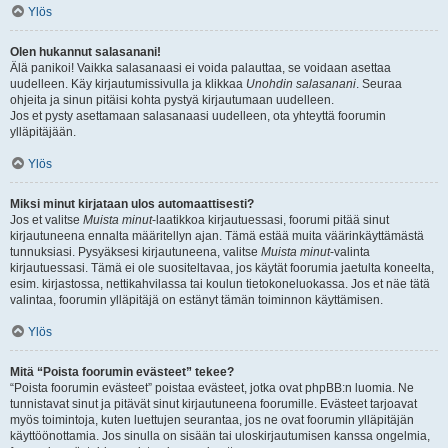
Ylös
Olen hukannut salasanani!
Älä panikoi! Vaikka salasanaasi ei voida palauttaa, se voidaan asettaa
uudelleen. Käy kirjautumissivulla ja klikkaa
Unohdin salasanani
. Seuraa
ohjeita ja sinun pitäisi kohta pystyä kirjautumaan uudelleen.
Jos et pysty asettamaan salasanaasi uudelleen, ota yhteyttä foorumin
ylläpitäjään.
Ylös
Miksi minut kirjataan ulos automaattisesti?
Jos et valitse
Muista minut
-laatikkoa kirjautuessasi, foorumi pitää sinut
kirjautuneena ennalta määritellyn ajan. Tämä estää muita väärinkäyttämästä
tunnuksiasi. Pysyäksesi kirjautuneena, valitse
Muista minut
-valinta
kirjautuessasi. Tämä ei ole suositeltavaa, jos käytät foorumia jaetulta koneelta,
esim. kirjastossa, nettikahvilassa tai koulun tietokoneluokassa. Jos et näe tätä
valintaa, foorumin ylläpitäjä on estänyt tämän toiminnon käyttämisen.
Ylös
Mitä “Poista foorumin evästeet” tekee?
“Poista foorumin evästeet” poistaa evästeet, jotka ovat phpBB:n luomia. Ne
tunnistavat sinut ja pitävät sinut kirjautuneena foorumille. Evästeet tarjoavat
myös toimintoja, kuten luettujen seurantaa, jos ne ovat foorumin ylläpitäjän
käyttöönottamia. Jos sinulla on sisään tai uloskirjautumisen kanssa ongelmia,