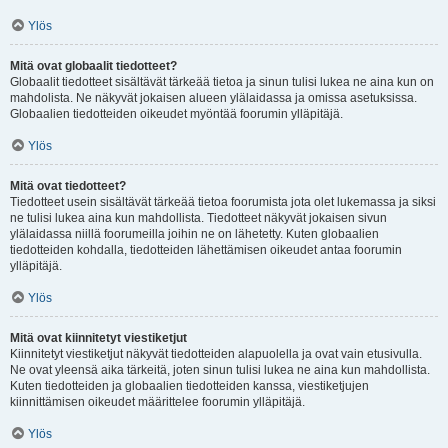
Ylös
Mitä ovat globaalit tiedotteet?
Globaalit tiedotteet sisältävät tärkeää tietoa ja sinun tulisi lukea ne aina kun on
mahdolista. Ne näkyvät jokaisen alueen ylälaidassa ja omissa asetuksissa.
Globaalien tiedotteiden oikeudet myöntää foorumin ylläpitäjä.
Ylös
Mitä ovat tiedotteet?
Tiedotteet usein sisältävät tärkeää tietoa foorumista jota olet lukemassa ja siksi
ne tulisi lukea aina kun mahdollista. Tiedotteet näkyvät jokaisen sivun
ylälaidassa niillä foorumeilla joihin ne on lähetetty. Kuten globaalien
tiedotteiden kohdalla, tiedotteiden lähettämisen oikeudet antaa foorumin
ylläpitäjä.
Ylös
Mitä ovat kiinnitetyt viestiketjut
Kiinnitetyt viestiketjut näkyvät tiedotteiden alapuolella ja ovat vain etusivulla.
Ne ovat yleensä aika tärkeitä, joten sinun tulisi lukea ne aina kun mahdollista.
Kuten tiedotteiden ja globaalien tiedotteiden kanssa, viestiketjujen
kiinnittämisen oikeudet määrittelee foorumin ylläpitäjä.
Ylös