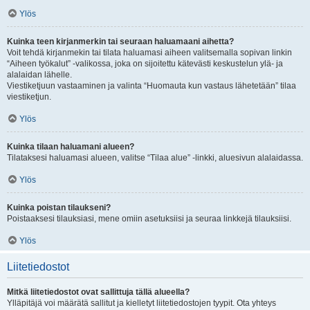
Ylös
Kuinka teen kirjanmerkin tai seuraan haluamaani aihetta?
Voit tehdä kirjanmekin tai tilata haluamasi aiheen valitsemalla sopivan linkin
“Aiheen työkalut” -valikossa, joka on sijoitettu kätevästi keskustelun ylä- ja
alalaidan lähelle.
Viestiketjuun vastaaminen ja valinta “Huomauta kun vastaus lähetetään” tilaa
viestiketjun.
Ylös
Kuinka tilaan haluamani alueen?
Tilataksesi haluamasi alueen, valitse “Tilaa alue” -linkki, aluesivun alalaidassa.
Ylös
Kuinka poistan tilaukseni?
Poistaaksesi tilauksiasi, mene omiin asetuksiisi ja seuraa linkkejä tilauksiisi.
Ylös
Liitetiedostot
Mitkä liitetiedostot ovat sallittuja tällä alueella?
Ylläpitäjä voi määrätä sallitut ja kielletyt liitetiedostojen tyypit. Ota yhteys