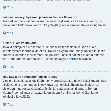
Ylös
Vaihdoin aikavyöhykkeen ja kellonaika on silti väärin!
Jos olet varmasti valinnut oikean aikavyöhykkeen ja aika on silti väärin, on
palvelimen kellonaika väärin. Ota yhteyttä ylläpitäjään korjataksesi ongelman.
Ylös
Kieleni ei ole valittavana!
Joko ylläpitäjä ei ole asentanut kielellesi kielipakettia tai kukaan ei ole
kääntänyt tätä foorumia kielellesi. Kokeile pyytää foorumin ylläpitäjältä, josko
hän voisi asentaa tarvitsemasi kielipaketin. Jos kielipakettia ei ole olemassa,
voit luoda uuden käännöksen. Lisätietoja löytyy
phpBB
®:n sivuilta.
Ylös
Mitä kuvia on käyttäjänimeni vieressä?
Viestejä katsottaessa käyttäjänimen vieressä saattaa näkyä kaksi kuvaa. Yksi
niistä voi olla arvonimeesi liitetty kuva esimerkiksi tähtien, laatikoiden tai
pisteiden muodossa viestimäärästäsi tai statuksestasi riippuen. Toinen,
yleensä isompi kuva on avatar ja on yleensä uniikki tai henkilökohtainen
jokaisella käyttäjällä.
Ylös