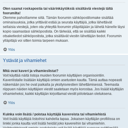
Olen saanut roskapostia tai väärinkäytöksiä sisältäviä viestejä tältä
foorumilta!
Olemme pahoillamme siitä. Tämän foorumin sähköpostilomake sisältää
ominaisuuksia, jotka yrittävät estää ja seurata käyttäjiä, jotka lähettävät
sellaisia viestejä, joten ota yhteyttä foorumin ylläpitäjään ja lähetä hänelle täysi
kopio saamastasi sähköpostista. On tärkeää, että se sisältää kaikki
otsaketiedot sähköpostista, jotka sisältävät viestin lähettäjän tiedot. Foorumin
ylläpitäjä voi sitten toimia tarpeen mukaan.
Ylös
Ystävät ja vihamiehet
Mitä ovat kaveri ja vihamieslistat?
Voit käyttää näitä listoja muiden foorumin käyttäjien organisointiin.
Kaverilistalle lisätään käyttäjiä omien asetusten kautta. Tämä auttaa nopeasti
näkemään jos he ovat paikalla ja yksityisviestien lähettämisessä. Teemasta
riippuen näiden käyttäjien viestit saatetaan myös korostaa. Jos lisäät käyttäjän
vihamieheksi, kaikki käyttäjän kirjoittamat viestit piilotetaan oletuksena.
Ylös
Kuinka voin lisätä / poistaa käyttäjiä kavereista tai vihamiehistä
Voit lisätä käyttäjiä listoihisi kahdella tapaa. Jokaisen käyttäjän profiilissa on
linkki jonka kautta voit lisätä heidät joko kavereihin tai vihamiehiin.