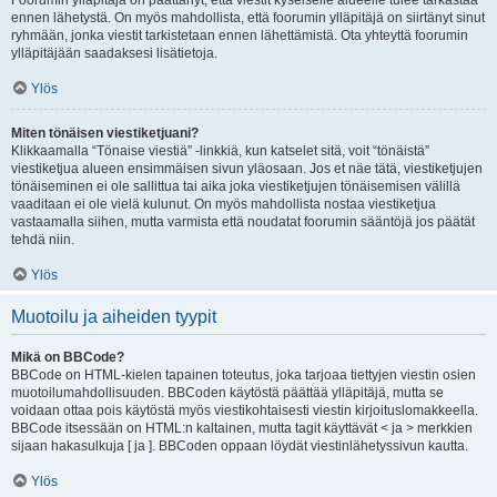
Foorumin ylläpitäjä on päättänyt, että viestit kyseiselle alueelle tulee tarkastaa
ennen lähetystä. On myös mahdollista, että foorumin ylläpitäjä on siirtänyt sinut
ryhmään, jonka viestit tarkistetaan ennen lähettämistä. Ota yhteyttä foorumin
ylläpitäjään saadaksesi lisätietoja.
Ylös
Miten tönäisen viestiketjuani?
Klikkaamalla “Tönaise viestiä” -linkkiä, kun katselet sitä, voit “tönäistä”
viestiketjua alueen ensimmäisen sivun yläosaan. Jos et näe tätä, viestiketjujen
tönäiseminen ei ole sallittua tai aika joka viestiketjujen tönäisemisen välillä
vaaditaan ei ole vielä kulunut. On myös mahdollista nostaa viestiketjua
vastaamalla siihen, mutta varmista että noudatat foorumin sääntöjä jos päätät
tehdä niin.
Ylös
Muotoilu ja aiheiden tyypit
Mikä on BBCode?
BBCode on HTML-kielen tapainen toteutus, joka tarjoaa tiettyjen viestin osien
muotoilumahdollisuuden. BBCoden käytöstä päättää ylläpitäjä, mutta se
voidaan ottaa pois käytöstä myös viestikohtaisesti viestin kirjoituslomakkeella.
BBCode itsessään on HTML:n kaltainen, mutta tagit käyttävät < ja > merkkien
sijaan hakasulkuja [ ja ]. BBCoden oppaan löydät viestinlähetyssivun kautta.
Ylös