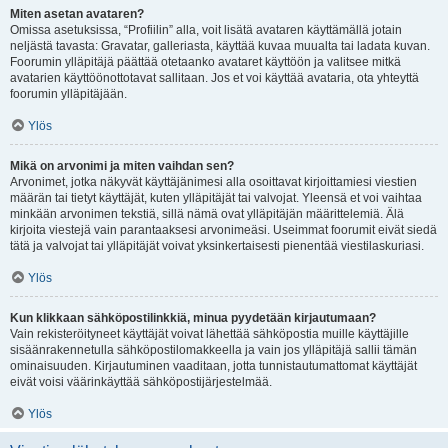
Miten asetan avataren?
Omissa asetuksissa, “Profiilin” alla, voit lisätä avataren käyttämällä jotain
neljästä tavasta: Gravatar, galleriasta, käyttää kuvaa muualta tai ladata kuvan.
Foorumin ylläpitäjä päättää otetaanko avataret käyttöön ja valitsee mitkä
avatarien käyttöönottotavat sallitaan. Jos et voi käyttää avataria, ota yhteyttä
foorumin ylläpitäjään.
Ylös
Mikä on arvonimi ja miten vaihdan sen?
Arvonimet, jotka näkyvät käyttäjänimesi alla osoittavat kirjoittamiesi viestien
määrän tai tietyt käyttäjät, kuten ylläpitäjät tai valvojat. Yleensä et voi vaihtaa
minkään arvonimen tekstiä, sillä nämä ovat ylläpitäjän määrittelemiä. Älä
kirjoita viestejä vain parantaaksesi arvonimeäsi. Useimmat foorumit eivät siedä
tätä ja valvojat tai ylläpitäjät voivat yksinkertaisesti pienentää viestilaskuriasi.
Ylös
Kun klikkaan sähköpostilinkkiä, minua pyydetään kirjautumaan?
Vain rekisteröityneet käyttäjät voivat lähettää sähköpostia muille käyttäjille
sisäänrakennetulla sähköpostilomakkeella ja vain jos ylläpitäjä sallii tämän
ominaisuuden. Kirjautuminen vaaditaan, jotta tunnistautumattomat käyttäjät
eivät voisi väärinkäyttää sähköpostijärjestelmää.
Ylös