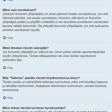
Ylös
Miksi sain varoituksen?
Jokaisen foorumin ylläpitäjällä on omat säännöt heidän sivustollensa. Jos olet
rikkonut sääntöä, voit saada varoituksen. Huomioi, että tämä on foorumin
ylläpitäjän päätös ja phpBB Limitedillä ei ole sivustolla annettavien varoitusten
kanssa mitään tekemistä. Ota yhteyttä foorumin ylläpitäjään, jos olet epävarma
annetun varoituksen syystä.
Ylös
Miten ilmoitan viestin valvojalle?
Jos foorumin ylläpitäjä on sallinut sen, sinun pitäisi nähdä raportointipainike
viestin yhteydessä. Tämän klikkaaminen vie sinut viestin raportoinnin
vaiheiden läpi.
Ylös
Mitä “Tallenna”-painike viestin kirjoittamisessa tekee?
Tämän avulla on mahdollista tallentaa luonnoksia, jotka voit kirjoittaa loppuun
ja lähettää myöhemmin. Avataksesi tallennetun luonnoksen, vieraile komissa
asetuksissa.
Ylös
Miksi minun viestini tarvitsee hyväksynnän?