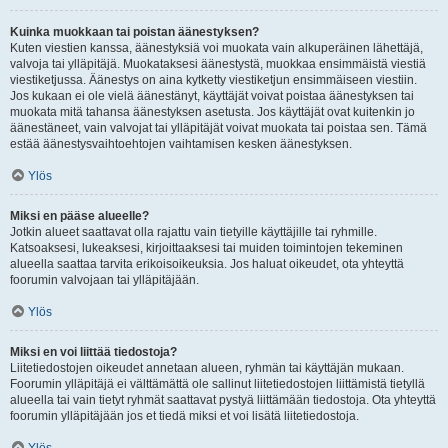
Kuinka muokkaan tai poistan äänestyksen?
Kuten viestien kanssa, äänestyksiä voi muokata vain alkuperäinen lähettäjä,
valvoja tai ylläpitäjä. Muokataksesi äänestystä, muokkaa ensimmäistä viestiä
viestiketjussa. Äänestys on aina kytketty viestiketjun ensimmäiseen viestiin.
Jos kukaan ei ole vielä äänestänyt, käyttäjät voivat poistaa äänestyksen tai
muokata mitä tahansa äänestyksen asetusta. Jos käyttäjät ovat kuitenkin jo
äänestäneet, vain valvojat tai ylläpitäjät voivat muokata tai poistaa sen. Tämä
estää äänestysvaihtoehtojen vaihtamisen kesken äänestyksen.
Ylös
Miksi en pääse alueelle?
Jotkin alueet saattavat olla rajattu vain tietyille käyttäjille tai ryhmille.
Katsoaksesi, lukeaksesi, kirjoittaaksesi tai muiden toimintojen tekeminen
alueella saattaa tarvita erikoisoikeuksia. Jos haluat oikeudet, ota yhteyttä
foorumin valvojaan tai ylläpitäjään.
Ylös
Miksi en voi liittää tiedostoja?
Liitetiedostojen oikeudet annetaan alueen, ryhmän tai käyttäjän mukaan.
Foorumin ylläpitäjä ei välttämättä ole sallinut liitetiedostojen liittämistä tietyllä
alueella tai vain tietyt ryhmät saattavat pystyä liittämään tiedostoja. Ota yhteyttä
foorumin ylläpitäjään jos et tiedä miksi et voi lisätä liitetiedostoja.