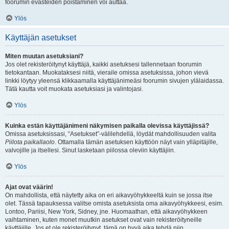
foorumin evästeiden poistaminen voi auttaa.
Ylös
Käyttäjän asetukset
Miten muutan asetuksiani?
Jos olet rekisteröitynyt käyttäjä, kaikki asetuksesi tallennetaan foorumin
tietokantaan. Muokataksesi niitä, vieraile omissa asetuksissa, johon vievä
linkki löytyy yleensä klikkaamalla käyttäjänimeäsi foorumin sivujen ylälaidassa.
Tätä kautta voit muokata asetuksiasi ja valintojasi.
Ylös
Kuinka estän käyttäjänimeni näkymisen paikalla olevissa käyttäjissä?
Omissa asetuksissasi, “Asetukset”-välilehdellä, löydät mahdollisuuden valita
Piilota paikallaolo
. Ottamalla tämän asetuksen käyttöön näyt vain ylläpitäjille,
valvojille ja itsellesi. Sinut lasketaan piilossa oleviin käyttäjiin.
Ylös
Ajat ovat väärin!
On mahdollista, että näytetty aika on eri aikavyöhykkeeltä kuin se jossa itse
olet. Tässä tapauksessa valitse omista asetuksista oma aikavyöhykkeesi, esim.
Lontoo, Pariisi, New York, Sidney, jne. Huomaathan, että aikavyöhykkeen
vaihtaminen, kuten monet muutkin asetukset ovat vain rekisteröityneille
käyttäjille. Jos et ole rekisteröitynyt, tämä on hyvä aika tehdä niin.