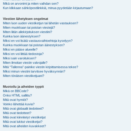
Mikä on arvonimi ja miten vaihdan sen?
Kun klikkaan sähköpostilinkkiä, minua pyydetään kirjautumaan?
Viestien lähetyksen ongelmat
Miten luon uuden viestiketjun tai lähetän vastauksen?
Miten muokkaan tai poistan viestejä?
Miten liitän allekirjoituksen viestiini?
Kuinka luon äänestyksen?
Miksi en voi lisätä vastausvaihtoehtoja kyselyyn?
Kuinka muokkaan tai poistan äänestyksen?
Miksi en pääse alueelle?
Miksi en voi liittää tiedostoja?
Miksi sain varoituksen?
Miten ilmoitan viestin valvojalle?
Mitä “Tallenna”-painike viestin kirjoittamisessa tekee?
Miksi minun viestini tarvitsee hyväksynnän?
Miten tönäisen viestiketjuani?
Muotoilu ja aiheiden tyypit
Mikä on BBCode?
Onko HTML sallittu?
Mitä ovat hymiöt?
Voinko lähettää kuvia?
Mitä ovat globaalit tiedotteet?
Mitä ovat tiedotteet?
Mitä ovat kiinnitetyt viestiketjut
Mitä ovat lukitut viestiketjut?
Mitä ovat aiheiden kuvakkeet?