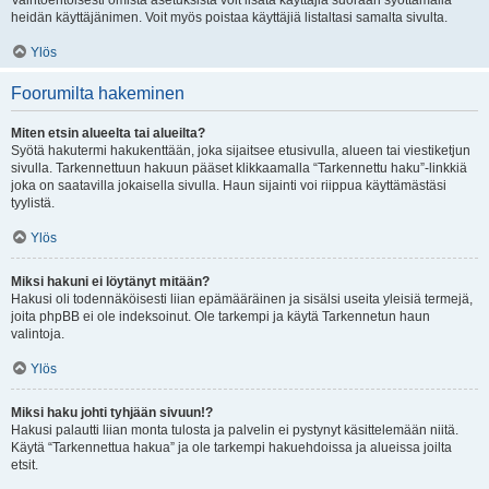
Vaihtoehtoisesti omista asetuksista voit lisätä käyttäjiä suoraan syöttämällä
heidän käyttäjänimen. Voit myös poistaa käyttäjiä listaltasi samalta sivulta.
Ylös
Foorumilta hakeminen
Miten etsin alueelta tai alueilta?
Syötä hakutermi hakukenttään, joka sijaitsee etusivulla, alueen tai viestiketjun
sivulla. Tarkennettuun hakuun pääset klikkaamalla “Tarkennettu haku”-linkkiä
joka on saatavilla jokaisella sivulla. Haun sijainti voi riippua käyttämästäsi
tyylistä.
Ylös
Miksi hakuni ei löytänyt mitään?
Hakusi oli todennäköisesti liian epämääräinen ja sisälsi useita yleisiä termejä,
joita phpBB ei ole indeksoinut. Ole tarkempi ja käytä Tarkennetun haun
valintoja.
Ylös
Miksi haku johti tyhjään sivuun!?
Hakusi palautti liian monta tulosta ja palvelin ei pystynyt käsittelemään niitä.
Käytä “Tarkennettua hakua” ja ole tarkempi hakuehdoissa ja alueissa joilta
etsit.