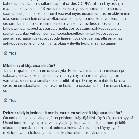
kahdesta asiasta on saattanut tapahtua. Jos COPPA-tuki on käytössä ja
määrittelit olevasi alle 13-vuotias rekisteröityessäsi, sinun tulee seurata
saamiasi ohjeita. Jotkut foorumit vaativat myös uusien tunnusten aktivoinnin
joko sinun itsesi toimesta tai ylläpitäjän toimesta ennen kuin voit kirjautua
sisään. Tämä tieto kerrottiin rekisteröitymisen yhteydessä. Jos sinulle
lähetettiin sähköpostia, seuraa ohjeita. Jos et saanut sähköpostia, olet
saattanut antaa virheellisen sähköpostiosoitteen tai sähköpostit ovat
saattaneet jäädä roskapostisuodattimeen. Jos olet varma, että antamasi
sähköpostiosoite oli oikein, yritä ottaa yhteyttä foorumin ylläpitäjään.
Ylös
Miksi en voi kirjautua sisään?
Tämän tapahtumiseen on useita syitä. Ensin, varmista että tunnuksesi ja
salasanasi ovat oikein. Jos ne ovat, ota yhteyttä foorumin ylläpitäjään
varmistaaksesi, että sinulla ei ole porttikieltoja. On myös mahdollista, että
sivuston omistajalla on asetusvirhe heidän päässään ja heidän pitäisi korjata
se.
Ylös
Rekisteröidyin joskus aiemmin, mutta en voi enää kirjautua sisään?!
On mahdollista, että ylläpitäjä on poistanut käyttäjätilisi käytöstä jostain syystä.
Useat foorumit myös poistavat käyttäjiä, jotka eivät ole kirjoittaneet pitkään
aikaan pienentääkseen tietokantansa kokoa. Jos näin on käynyt, yritä
rekisteröityä uudelleen ja osallistu keskusteluun aktiivisemmin.