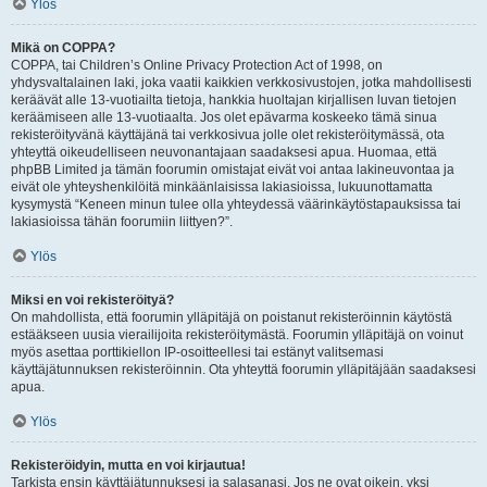
Ylös
Mikä on COPPA?
COPPA, tai Children’s Online Privacy Protection Act of 1998, on
yhdysvaltalainen laki, joka vaatii kaikkien verkkosivustojen, jotka mahdollisesti
keräävät alle 13-vuotiailta tietoja, hankkia huoltajan kirjallisen luvan tietojen
keräämiseen alle 13-vuotiaalta. Jos olet epävarma koskeeko tämä sinua
rekisteröityvänä käyttäjänä tai verkkosivua jolle olet rekisteröitymässä, ota
yhteyttä oikeudelliseen neuvonantajaan saadaksesi apua. Huomaa, että
phpBB Limited ja tämän foorumin omistajat eivät voi antaa lakineuvontaa ja
eivät ole yhteyshenkilöitä minkäänlaisissa lakiasioissa, lukuunottamatta
kysymystä “Keneen minun tulee olla yhteydessä väärinkäytöstapauksissa tai
lakiasioissa tähän foorumiin liittyen?”.
Ylös
Miksi en voi rekisteröityä?
On mahdollista, että foorumin ylläpitäjä on poistanut rekisteröinnin käytöstä
estääkseen uusia vierailijoita rekisteröitymästä. Foorumin ylläpitäjä on voinut
myös asettaa porttikiellon IP-osoitteellesi tai estänyt valitsemasi
käyttäjätunnuksen rekisteröinnin. Ota yhteyttä foorumin ylläpitäjään saadaksesi
apua.
Ylös
Rekisteröidyin, mutta en voi kirjautua!
Tarkista ensin käyttäjätunnuksesi ja salasanasi. Jos ne ovat oikein, yksi