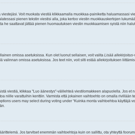
ia viestejäsi. Voit muokata viestiä klikkaamalla muokkaa-painiketta haluamassasi vies
n palatessasi pienen tekstin viestisi alla, joka kertoo viestin muokkauskertojen luk
 mutta he saattavat jättää pienen huomautuksen viestin muokkaamisen syistä niin halu
ellainen omissa asetuksissa. Kun olet luonut sellaisen, voit valita
Lisää allekirjoitus
-
lä valinnan omissa asetuksissa. Jos teet niin, voit silti estää allekirjoituksen liittäm
stä viestiä, klikkaa "Luo äänestys"-välilehteä viestilomakkeen alapuolella. Jos et näe
a niille varattuihin kenttiin. Varmista että jokainen vaihtoehto on omalla rivillään
 options users may select during voting under “Kuinka monta vaihtoehtoa käyttäjä voi
än.
ittelemä. Jos tarvitset enemmän vaihtoehtoja kuin on sallittu, ota yhteyttä foorumi