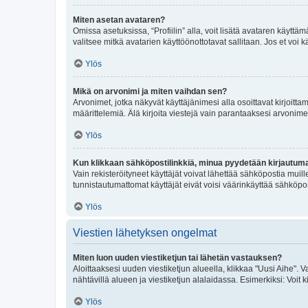
Miten asetan avataren?
Omissa asetuksissa, “Profiilin” alla, voit lisätä avataren käyttä
valitsee mitkä avatarien käyttöönottotavat sallitaan. Jos et voi k
Ylös
Mikä on arvonimi ja miten vaihdan sen?
Arvonimet, jotka näkyvät käyttäjänimesi alla osoittavat kirjoittam
määrittelemiä. Älä kirjoita viestejä vain parantaaksesi arvonimeäs
Ylös
Kun klikkaan sähköpostilinkkiä, minua pyydetään kirjautum
Vain rekisteröityneet käyttäjät voivat lähettää sähköpostia muil
tunnistautumattomat käyttäjät eivät voisi väärinkäyttää sähköpo
Ylös
Viestien lähetyksen ongelmat
Miten luon uuden viestiketjun tai lähetän vastauksen?
Aloittaaksesi uuden viestiketjun alueella, klikkaa "Uusi Aihe". Va
nähtävillä alueen ja viestiketjun alalaidassa. Esimerkiksi: Voit kir
Ylös