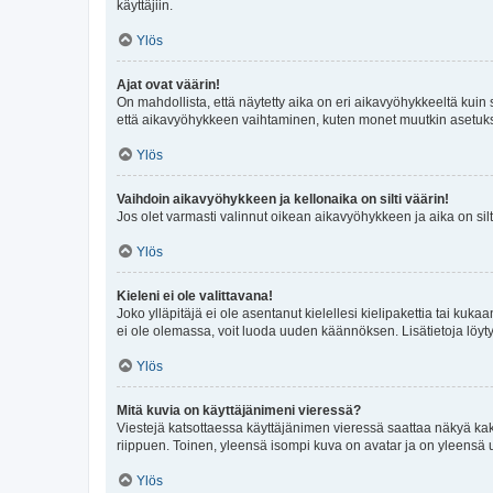
käyttäjiin.
Ylös
Ajat ovat väärin!
On mahdollista, että näytetty aika on eri aikavyöhykkeeltä kuin
että aikavyöhykkeen vaihtaminen, kuten monet muutkin asetukset o
Ylös
Vaihdoin aikavyöhykkeen ja kellonaika on silti väärin!
Jos olet varmasti valinnut oikean aikavyöhykkeen ja aika on silt
Ylös
Kieleni ei ole valittavana!
Joko ylläpitäjä ei ole asentanut kielellesi kielipakettia tai kuka
ei ole olemassa, voit luoda uuden käännöksen. Lisätietoja löyt
Ylös
Mitä kuvia on käyttäjänimeni vieressä?
Viestejä katsottaessa käyttäjänimen vieressä saattaa näkyä kaksi
riippuen. Toinen, yleensä isompi kuva on avatar ja on yleensä un
Ylös