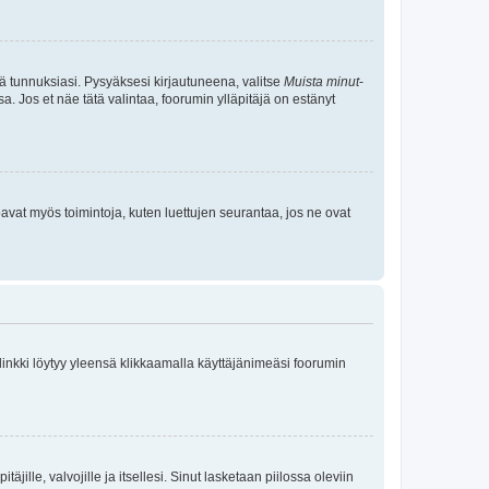
tä tunnuksiasi. Pysyäksesi kirjautuneena, valitse
Muista minut
-
sa. Jos et näe tätä valintaa, foorumin ylläpitäjä on estänyt
oavat myös toimintoja, kuten luettujen seurantaa, jos ne ovat
 linkki löytyy yleensä klikkaamalla käyttäjänimeäsi foorumin
äjille, valvojille ja itsellesi. Sinut lasketaan piilossa oleviin