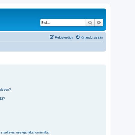
Etsi
Tarkennettu haku
Rekisteröidy
Kirjaudu sisään
laiseen?
llä?
isältäviä viestejä tältä foorumilta!