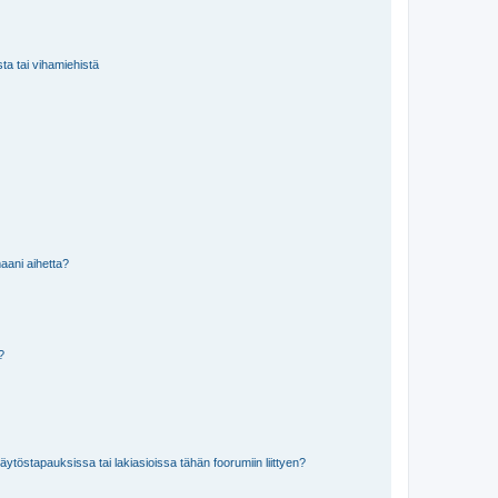
sta tai vihamiehistä
aani aihetta?
a?
töstapauksissa tai lakiasioissa tähän foorumiin liittyen?