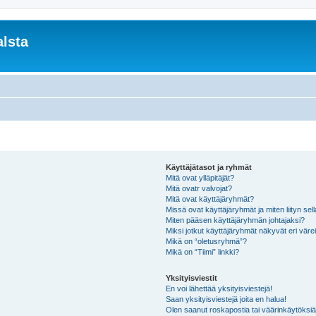
lsta
Käyttäjätasot ja ryhmät
Mitä ovat ylläpitäjät?
Mitä ovatr valvojat?
Mitä ovat käyttäjäryhmät?
Missä ovat käyttäjäryhmät ja miten liityn sel
Miten pääsen käyttäjäryhmän johtajaksi?
Miksi jotkut käyttäjäryhmät näkyvät eri värei
Mikä on “oletusryhmä”?
Mikä on “Tiimi” linkki?
Yksityisviestit
En voi lähettää yksityisviestejä!
Saan yksityisviestejä joita en halua!
Olen saanut roskapostia tai väärinkäytöksiä s