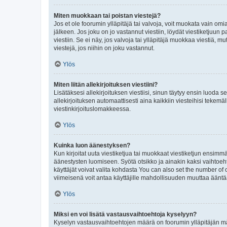
Miten muokkaan tai poistan viestejä?
Jos et ole foorumin ylläpitäjä tai valvoja, voit muokata vain om
jälkeen. Jos joku on jo vastannut viestiin, löydät viestiketjuu
viestiin. Se ei näy, jos valvoja tai ylläpitäjä muokkaa viestiä,
viestejä, jos niihin on joku vastannut.
Ylös
Miten liitän allekirjoituksen viestiini?
Lisätäksesi allekirjoituksen viestiisi, sinun täytyy ensin luoda s
allekirjoituksen automaattisesti aina kaikkiin viesteihisi tekemäl
viestinkirjoituslomakkeessa.
Ylös
Kuinka luon äänestyksen?
Kun kirjoitat uuta viestiketjua tai muokkaat viestiketjun ensimmäi
äänestysten luomiseen. Syötä otsikko ja ainakin kaksi vaihtoehto
käyttäjät voivat valita kohdasta You can also set the number of
viimeisenä voit antaa käyttäjille mahdollisuuden muuttaa ääntä
Ylös
Miksi en voi lisätä vastausvaihtoehtoja kyselyyn?
Kyselyn vastausvaihtoehtojen määrä on foorumin ylläpitäjän määr