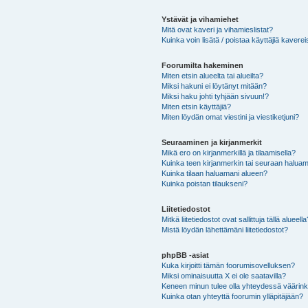
Ystävät ja vihamiehet
Mitä ovat kaveri ja vihamieslistat?
Kuinka voin lisätä / poistaa käyttäjiä kaverei
Foorumilta hakeminen
Miten etsin alueelta tai alueilta?
Miksi hakuni ei löytänyt mitään?
Miksi haku johti tyhjään sivuun!?
Miten etsin käyttäjiä?
Miten löydän omat viestini ja viestiketjuni?
Seuraaminen ja kirjanmerkit
Mikä ero on kirjanmerkillä ja tilaamisella?
Kuinka teen kirjanmerkin tai seuraan haluam
Kuinka tilaan haluamani alueen?
Kuinka poistan tilaukseni?
Liitetiedostot
Mitkä liitetiedostot ovat sallittuja tällä alueell
Mistä löydän lähettämäni liitetiedostot?
phpBB -asiat
Kuka kirjoitti tämän foorumisovelluksen?
Miksi ominaisuutta X ei ole saatavilla?
Keneen minun tulee olla yhteydessä väärinkäy
Kuinka otan yhteyttä foorumin ylläpitäjään?