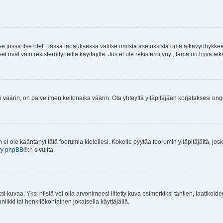
 se jossa itse olet. Tässä tapauksessa valitse omista asetuksista oma aikavyöhykke
vat vain rekisteröityneille käyttäjille. Jos et ole rekisteröitynyt, tämä on hyvä aik
i väärin, on palvelimen kellonaika väärin. Ota yhteyttä ylläpitäjään korjataksesi on
an ei ole kääntänyt tätä foorumia kielellesi. Kokeile pyytää foorumin ylläpitäjältä, jos
yy
phpBB
®:n sivuilta.
 kuvaa. Yksi niistä voi olla arvonimeesi liitetty kuva esimerkiksi tähtien, laatikoid
iikki tai henkilökohtainen jokaisella käyttäjällä.