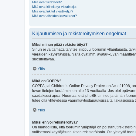
Mitä ovat tiedotteet?
Mitä ovat kiinnitetyt viestiketjut
Mitä ovat lukitut viestiketjut?
Mitä ovat aiheiden kuvakkeet?
Kirjautumisen ja rekisteröitymisen ongelmat
Miksi minun pitää rekisteröityä?
Sinun ei välttämättä tarvitse, riippuu foorumin ylläpitäjästä, tar
vieraiden käytettävissä. Näitä ovat mm. avatar-kuvan määrittely,
suositeltavaa.
Ylös
Mikä on COPPA?
COPPA, tai Children’s Online Privacy Protection Act of 1998, on y
luvan tietojen keräämiseen alle 13-vuotiaalta. Jos olet epävarm
saadaksesi apua. Huomaa, että phpBB Limited ja tämän foorumin
tulee olla yhteydessä väärinkäytöstapauksissa tai lakiasioissa t
Ylös
Miksi en voi rekisteröityä?
On mahdollista, että foorumin ylläpitäjä on poistanut rekisteröin
valitsemasi käyttäjätunnuksen rekisteröinnin. Ota yhteyttä foor