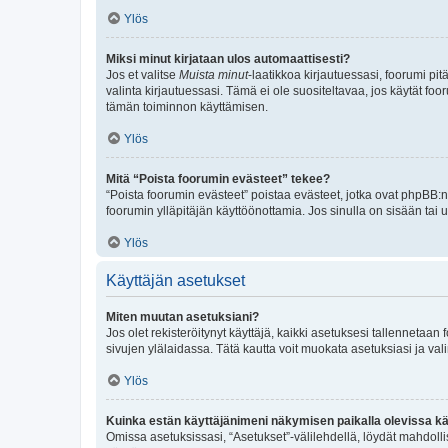
Ylös
Miksi minut kirjataan ulos automaattisesti?
Jos et valitse
Muista minut
-laatikkoa kirjautuessasi, foorumi pi
valinta kirjautuessasi. Tämä ei ole suositeltavaa, jos käytät foo
tämän toiminnon käyttämisen.
Ylös
Mitä “Poista foorumin evästeet” tekee?
“Poista foorumin evästeet” poistaa evästeet, jotka ovat phpBB:n 
foorumin ylläpitäjän käyttöönottamia. Jos sinulla on sisään ta
Ylös
Käyttäjän asetukset
Miten muutan asetuksiani?
Jos olet rekisteröitynyt käyttäjä, kaikki asetuksesi tallennetaa
sivujen ylälaidassa. Tätä kautta voit muokata asetuksiasi ja vali
Ylös
Kuinka estän käyttäjänimeni näkymisen paikalla olevissa kä
Omissa asetuksissasi, “Asetukset”-välilehdellä, löydät mahdoll