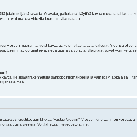
mällä jotain neljästä tavasta: Gravatar, galleriasta, käyttää kuvaa muualta tai ladata
äyttää avataria, ota yhteyttä foorumin ylläpitäjään.
iesi viestien määrän tai tietyt käyttäjät, kuten ylläpitäjät tai valvojat. Yleensä et vo
i. Useimmat foorumit eivät siedä tätä ja valvojat tai ylläpitäjät voivat yksinkertaise
aan?
le käyttäjille sisäänrakennetulla sähköpostilomakkeella ja vain jos ylläpitäjä sallii
stijärjestelmää.
stataksesi viestiketjuun klikkaa "Vastaa Viestiin". Viestien kirjoittaminen voi vaatia
joittaa uusia viestejä, Voit lähettää liitetiedostoja, jne.