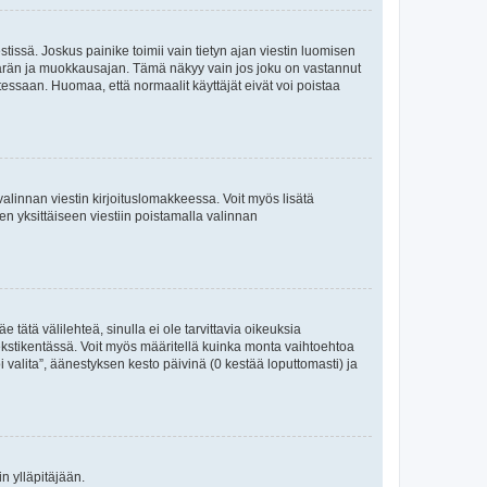
tissä. Joskus painike toimii vain tietyn ajan viestin luomisen
umäärän ja muokkausajan. Tämä näkyy vain jos joku on vastannut
tessaan. Huomaa, että normaalit käyttäjät eivät voi poistaa
valinnan viestin kirjoituslomakkeessa. Voit myös lisätä
isen yksittäiseen viestiin poistamalla valinnan
 tätä välilehteä, sinulla ei ole tarvittavia oikeuksia
 tekstikentässä. Voit myös määritellä kuinka monta vaihtoehtoa
 valita”, äänestyksen kesto päivinä (0 kestää loputtomasti) ja
n ylläpitäjään.