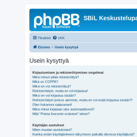
SBiL Keskustelupa
Pikalinkit
UKK
Etusivu
Usein kysyttyä
Usein kysyttyä
Kirjautumisen ja rekisteröitymisen ongelmat
Miksi minun pitää rekisteröityä?
Mikä on COPPA?
Miksi en voi rekisteröityä?
Rekisteröidyin, mutta en voi kirjautua!
Miksi en voi kirjautua sisään?
Rekisteröidyin joskus aiemmin, mutta en voi enää kirjautua sisään?!
Olen hukannut salasanani!
Miksi minut kirjataan ulos automaattisesti?
Mitä “Poista foorumin evästeet” tekee?
Käyttäjän asetukset
Miten muutan asetuksiani?
Kuinka estän käyttäjänimeni näkymisen paikalla olevissa käyttäjissä?