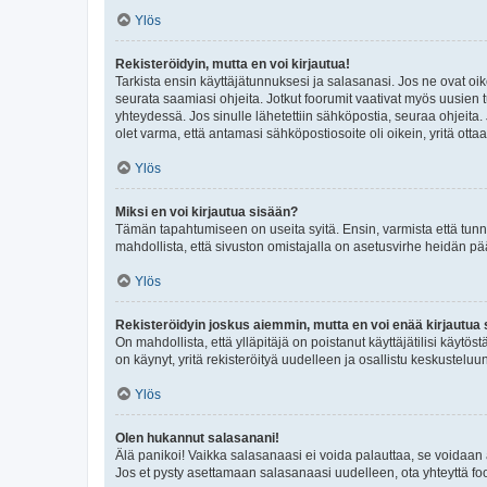
Ylös
Rekisteröidyin, mutta en voi kirjautua!
Tarkista ensin käyttäjätunnuksesi ja salasanasi. Jos ne ovat oik
seurata saamiasi ohjeita. Jotkut foorumit vaativat myös uusien tu
yhteydessä. Jos sinulle lähetettiin sähköpostia, seuraa ohjeita
olet varma, että antamasi sähköpostiosoite oli oikein, yritä ottaa
Ylös
Miksi en voi kirjautua sisään?
Tämän tapahtumiseen on useita syitä. Ensin, varmista että tunnuk
mahdollista, että sivuston omistajalla on asetusvirhe heidän pää
Ylös
Rekisteröidyin joskus aiemmin, mutta en voi enää kirjautua 
On mahdollista, että ylläpitäjä on poistanut käyttäjätilisi käytö
on käynyt, yritä rekisteröityä uudelleen ja osallistu keskusteluu
Ylös
Olen hukannut salasanani!
Älä panikoi! Vaikka salasanaasi ei voida palauttaa, se voidaan 
Jos et pysty asettamaan salasanaasi uudelleen, ota yhteyttä foo