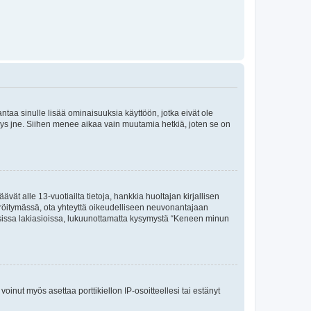
 antaa sinulle lisää ominaisuuksia käyttöön, jotka eivät ole
enyys jne. Siihen menee aikaa vain muutamia hetkiä, joten se on
vät alle 13-vuotiailta tietoja, hankkia huoltajan kirjallisen
teröitymässä, ota yhteyttä oikeudelliseen neuvonantajaan
isissa lakiasioissa, lukuunottamatta kysymystä “Keneen minun
oinut myös asettaa porttikiellon IP-osoitteellesi tai estänyt