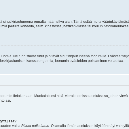
tää sinut kirjautuneena ennalta määritellyn ajan. Tämä estää muita väärinkäyttämäs
rumia jaetulta koneelta, esim. kirjastossa, nettikahvilassa tai koulun tietokoneluokas
luomia. Ne tunnistavat sinut ja pitävät sinut kirjautuneena foorumille. Evästeet tarj
i uloskirjautumisen kanssa ongelmia, foorumin evästeiden poistaminen voi auttaa.
n foorumin tietokantaan. Muokataksesi niitä, vieraile omissa asetuksissa, johon vievä
ntojasi.
yttäjissä?
isuuden valita
Piilota paikallaolo
. Ottamalla tämän asetuksen käyttöön näyt vain ylläpit