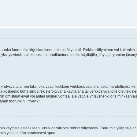
vitaanko foorumilla kirjoittamiseen rekisteröitymistä. Rekisteröityminen voi kuitenkin
 yksityisviestit, sähköpostien lähettäminen muille käyttäjille, käyttäjäryhmien jäs
hdysvaltalainen laki, joka vaatii kaikkien verkkosivustojen, jotka mahdollisesti kerää
a koskeeko tämä sinua rekisteröityvänä käyttäjänä tai verkkosivua jolle olet rekis
 omistajat eivät voi antaa lakineuvontaa ja eivät ole yhteyshenkilöitä minkäänla
ähän foorumiin liittyen?”.
nin käytöstä estääkseen uusia vierailijoita rekisteröitymästä. Foorumin ylläpitäjä on v
umin ylläpitäjään saadaksesi apua.