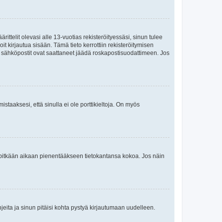
ttelit olevasi alle 13-vuotias rekisteröityessäsi, sinun tulee
it kirjautua sisään. Tämä tieto kerrottiin rekisteröitymisen
ai sähköpostit ovat saattaneet jäädä roskapostisuodattimeen. Jos
staaksesi, että sinulla ei ole porttikieltoja. On myös
neet pitkään aikaan pienentääkseen tietokantansa kokoa. Jos näin
jeita ja sinun pitäisi kohta pystyä kirjautumaan uudelleen.