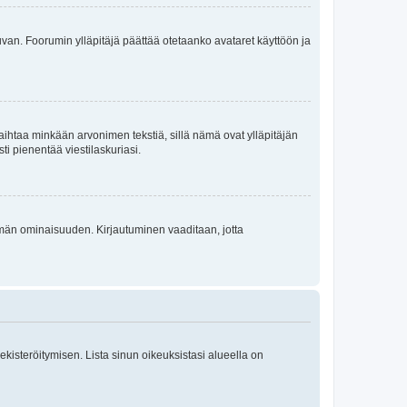
 kuvan. Foorumin ylläpitäjä päättää otetaanko avataret käyttöön ja
i vaihtaa minkään arvonimen tekstiä, sillä nämä ovat ylläpitäjän
sti pienentää viestilaskuriasi.
 tämän ominaisuuden. Kirjautuminen vaaditaan, jotta
 rekisteröitymisen. Lista sinun oikeuksistasi alueella on