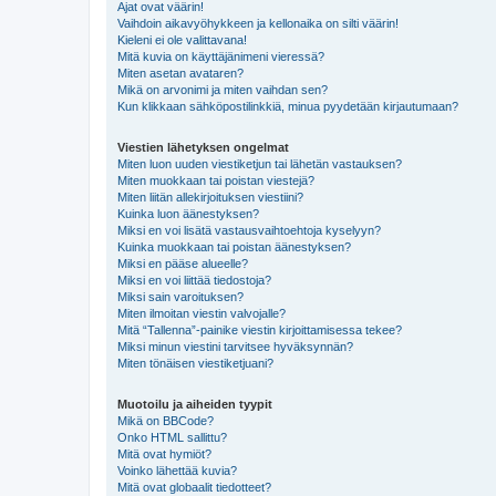
Ajat ovat väärin!
Vaihdoin aikavyöhykkeen ja kellonaika on silti väärin!
Kieleni ei ole valittavana!
Mitä kuvia on käyttäjänimeni vieressä?
Miten asetan avataren?
Mikä on arvonimi ja miten vaihdan sen?
Kun klikkaan sähköpostilinkkiä, minua pyydetään kirjautumaan?
Viestien lähetyksen ongelmat
Miten luon uuden viestiketjun tai lähetän vastauksen?
Miten muokkaan tai poistan viestejä?
Miten liitän allekirjoituksen viestiini?
Kuinka luon äänestyksen?
Miksi en voi lisätä vastausvaihtoehtoja kyselyyn?
Kuinka muokkaan tai poistan äänestyksen?
Miksi en pääse alueelle?
Miksi en voi liittää tiedostoja?
Miksi sain varoituksen?
Miten ilmoitan viestin valvojalle?
Mitä “Tallenna”-painike viestin kirjoittamisessa tekee?
Miksi minun viestini tarvitsee hyväksynnän?
Miten tönäisen viestiketjuani?
Muotoilu ja aiheiden tyypit
Mikä on BBCode?
Onko HTML sallittu?
Mitä ovat hymiöt?
Voinko lähettää kuvia?
Mitä ovat globaalit tiedotteet?