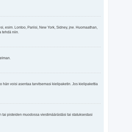
esi, esim. Lontoo, Pariisi, New York, Sidney, jne. Huomaathan,
a tehdä niin.
gelman.
ko hän voisi asentaa tarvitsemasi kielipaketin. Jos kielipakettia
en tai pisteiden muodossa viestimäärästäsi tai statuksestasi