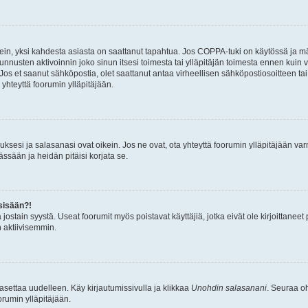
ein, yksi kahdesta asiasta on saattanut tapahtua. Jos COPPA-tuki on käytössä ja määri
nnusten aktivoinnin joko sinun itsesi toimesta tai ylläpitäjän toimesta ennen kuin vo
. Jos et saanut sähköpostia, olet saattanut antaa virheellisen sähköpostiosoitteen t
 yhteyttä foorumin ylläpitäjään.
sesi ja salasanasi ovat oikein. Jos ne ovat, ota yhteyttä foorumin ylläpitäjään varmi
ssään ja heidän pitäisi korjata se.
sisään?!
stä jostain syystä. Useat foorumit myös poistavat käyttäjiä, jotka eivät ole kirjoitta
n aktiivisemmin.
asettaa uudelleen. Käy kirjautumissivulla ja klikkaa
Unohdin salasanani
. Seuraa oh
rumin ylläpitäjään.