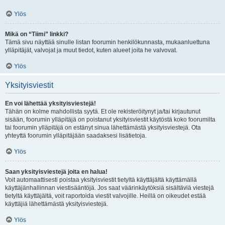
Ylös
Mikä on “Tiimi” linkki?
Tämä sivu näyttää sinulle listan foorumin henkilökunnasta, mukaanluettuna
ylläpitäjät, valvojat ja muut tiedot, kuten alueet joita he valvovat.
Ylös
Yksityisviestit
En voi lähettää yksityisviestejä!
Tähän on kolme mahdollista syytä. Et ole rekisteröitynyt ja/tai kirjautunut
sisään, foorumin ylläpitäjä on poistanut yksityisviestit käytöstä koko foorumilta
tai foorumin ylläpitäjä on estänyt sinua lähettämästä yksityisviestejä. Ota
yhteyttä foorumin ylläpitäjään saadaksesi lisätietoja.
Ylös
Saan yksityisviestejä joita en halua!
Voit automaattisesti poistaa yksityisviestit tietyltä käyttäjältä käyttämällä
käyttäjänhallinnan viestisääntöjä. Jos saat väärinkäytöksiä sisältäviä viestejä
tietyltä käyttäjältä, voit raportoida viestit valvojille. Heillä on oikeudet estää
käyttäjiä lähettämästä yksityisviestejä.
Ylös