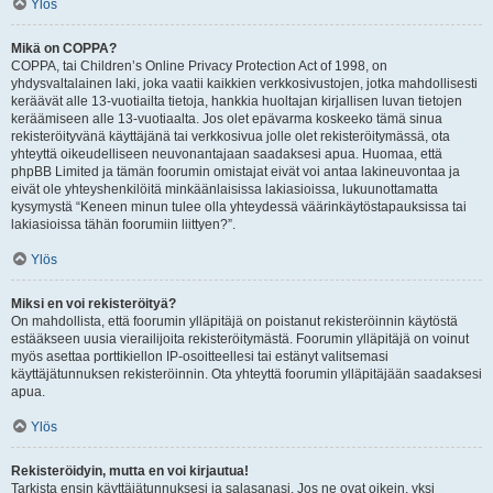
Ylös
Mikä on COPPA?
COPPA, tai Children’s Online Privacy Protection Act of 1998, on
yhdysvaltalainen laki, joka vaatii kaikkien verkkosivustojen, jotka mahdollisesti
keräävät alle 13-vuotiailta tietoja, hankkia huoltajan kirjallisen luvan tietojen
keräämiseen alle 13-vuotiaalta. Jos olet epävarma koskeeko tämä sinua
rekisteröityvänä käyttäjänä tai verkkosivua jolle olet rekisteröitymässä, ota
yhteyttä oikeudelliseen neuvonantajaan saadaksesi apua. Huomaa, että
phpBB Limited ja tämän foorumin omistajat eivät voi antaa lakineuvontaa ja
eivät ole yhteyshenkilöitä minkäänlaisissa lakiasioissa, lukuunottamatta
kysymystä “Keneen minun tulee olla yhteydessä väärinkäytöstapauksissa tai
lakiasioissa tähän foorumiin liittyen?”.
Ylös
Miksi en voi rekisteröityä?
On mahdollista, että foorumin ylläpitäjä on poistanut rekisteröinnin käytöstä
estääkseen uusia vierailijoita rekisteröitymästä. Foorumin ylläpitäjä on voinut
myös asettaa porttikiellon IP-osoitteellesi tai estänyt valitsemasi
käyttäjätunnuksen rekisteröinnin. Ota yhteyttä foorumin ylläpitäjään saadaksesi
apua.
Ylös
Rekisteröidyin, mutta en voi kirjautua!
Tarkista ensin käyttäjätunnuksesi ja salasanasi. Jos ne ovat oikein, yksi