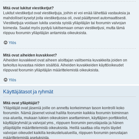
Mitä ovat lukitut viestiketjut?
Lukitut viestiketjut ovat viestiketjuja, joihin ei voi enää lähettää vastauksia ja
mahdolliset kyselyt joita viestiketjussa oli, ovat päättyneet automaattisesti.
Viestiketjuja voidaan lukita useista syistä ylläpitäjän tai foorumin valvojan
toimesta. Saatat myös pystyä lukitsemaan oman viestiketjusi, mutta tämä
riippuu foorumin ylläpitäjän antamista oikeuksista.
Ylös
Mitä ovat aiheiden kuvakkeet?
Aiheiden kuvakkeet ovat aiheen aloittajan valitsemia kuvakkeita joiden on
tarkoitus kuvastaa niiden sisältöä. Aiheiden kuvakkeiden käyttöoikeudet
riippuvat foorumin ylläpitäjän määrittelemistä oikeuksista.
Ylös
Käyttäjätasot ja ryhmät
Mitä ovat ylläpitäjät?
Ylläpitäjät ovat jäseniä joille on annettu korkeimman tason kontrolli koko
foorumiin. Nämä jäsenet voivat hallita foorumin kaikkia foorumin toiminnan
osa-alueita, mukaan lukien oikeuksien asettaminen, käyttäjien porttikiellot,
käyttäjäryhmät ja valvojat yms., riippuen foorumin perustajasta ja hänen
ylläpitäjille määrittelemistä oikeuksista. Heillä saattaa olla myös täydet
valvojan oikeudet kaikilla keskustelualueilla, riippuen foorumin perustajan
määrittelemistä asetuksista.