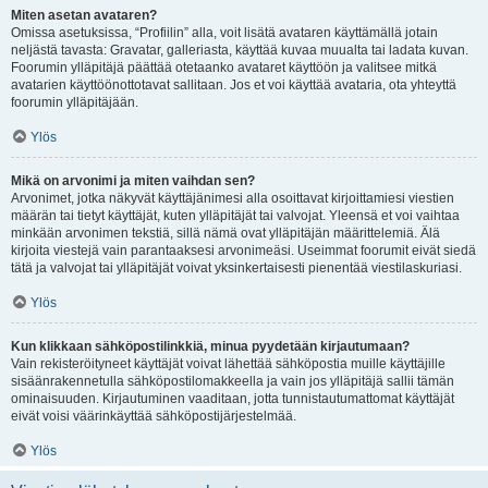
Miten asetan avataren?
Omissa asetuksissa, “Profiilin” alla, voit lisätä avataren käyttämällä jotain
neljästä tavasta: Gravatar, galleriasta, käyttää kuvaa muualta tai ladata kuvan.
Foorumin ylläpitäjä päättää otetaanko avataret käyttöön ja valitsee mitkä
avatarien käyttöönottotavat sallitaan. Jos et voi käyttää avataria, ota yhteyttä
foorumin ylläpitäjään.
Ylös
Mikä on arvonimi ja miten vaihdan sen?
Arvonimet, jotka näkyvät käyttäjänimesi alla osoittavat kirjoittamiesi viestien
määrän tai tietyt käyttäjät, kuten ylläpitäjät tai valvojat. Yleensä et voi vaihtaa
minkään arvonimen tekstiä, sillä nämä ovat ylläpitäjän määrittelemiä. Älä
kirjoita viestejä vain parantaaksesi arvonimeäsi. Useimmat foorumit eivät siedä
tätä ja valvojat tai ylläpitäjät voivat yksinkertaisesti pienentää viestilaskuriasi.
Ylös
Kun klikkaan sähköpostilinkkiä, minua pyydetään kirjautumaan?
Vain rekisteröityneet käyttäjät voivat lähettää sähköpostia muille käyttäjille
sisäänrakennetulla sähköpostilomakkeella ja vain jos ylläpitäjä sallii tämän
ominaisuuden. Kirjautuminen vaaditaan, jotta tunnistautumattomat käyttäjät
eivät voisi väärinkäyttää sähköpostijärjestelmää.
Ylös