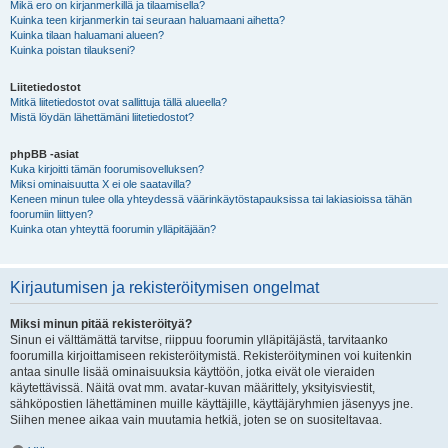
Mikä ero on kirjanmerkillä ja tilaamisella?
Kuinka teen kirjanmerkin tai seuraan haluamaani aihetta?
Kuinka tilaan haluamani alueen?
Kuinka poistan tilaukseni?
Liitetiedostot
Mitkä liitetiedostot ovat sallittuja tällä alueella?
Mistä löydän lähettämäni liitetiedostot?
phpBB -asiat
Kuka kirjoitti tämän foorumisovelluksen?
Miksi ominaisuutta X ei ole saatavilla?
Keneen minun tulee olla yhteydessä väärinkäytöstapauksissa tai lakiasioissa tähän
foorumiin liittyen?
Kuinka otan yhteyttä foorumin ylläpitäjään?
Kirjautumisen ja rekisteröitymisen ongelmat
Miksi minun pitää rekisteröityä?
Sinun ei välttämättä tarvitse, riippuu foorumin ylläpitäjästä, tarvitaanko
foorumilla kirjoittamiseen rekisteröitymistä. Rekisteröityminen voi kuitenkin
antaa sinulle lisää ominaisuuksia käyttöön, jotka eivät ole vieraiden
käytettävissä. Näitä ovat mm. avatar-kuvan määrittely, yksityisviestit,
sähköpostien lähettäminen muille käyttäjille, käyttäjäryhmien jäsenyys jne.
Siihen menee aikaa vain muutamia hetkiä, joten se on suositeltavaa.