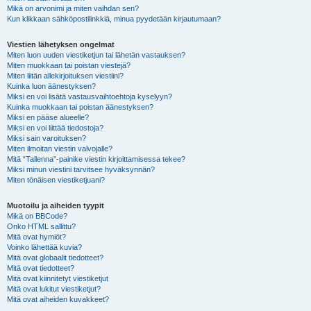
Mikä on arvonimi ja miten vaihdan sen?
Kun klikkaan sähköpostilinkkiä, minua pyydetään kirjautumaan?
Viestien lähetyksen ongelmat
Miten luon uuden viestiketjun tai lähetän vastauksen?
Miten muokkaan tai poistan viestejä?
Miten liitän allekirjoituksen viestiini?
Kuinka luon äänestyksen?
Miksi en voi lisätä vastausvaihtoehtoja kyselyyn?
Kuinka muokkaan tai poistan äänestyksen?
Miksi en pääse alueelle?
Miksi en voi liittää tiedostoja?
Miksi sain varoituksen?
Miten ilmoitan viestin valvojalle?
Mitä “Tallenna”-painike viestin kirjoittamisessa tekee?
Miksi minun viestini tarvitsee hyväksynnän?
Miten tönäisen viestiketjuani?
Muotoilu ja aiheiden tyypit
Mikä on BBCode?
Onko HTML sallittu?
Mitä ovat hymiöt?
Voinko lähettää kuvia?
Mitä ovat globaalit tiedotteet?
Mitä ovat tiedotteet?
Mitä ovat kiinnitetyt viestiketjut
Mitä ovat lukitut viestiketjut?
Mitä ovat aiheiden kuvakkeet?