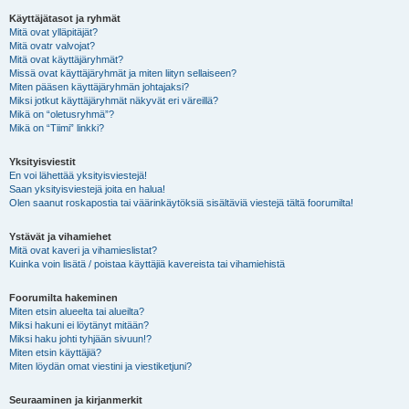
Käyttäjätasot ja ryhmät
Mitä ovat ylläpitäjät?
Mitä ovatr valvojat?
Mitä ovat käyttäjäryhmät?
Missä ovat käyttäjäryhmät ja miten liityn sellaiseen?
Miten pääsen käyttäjäryhmän johtajaksi?
Miksi jotkut käyttäjäryhmät näkyvät eri väreillä?
Mikä on “oletusryhmä”?
Mikä on “Tiimi” linkki?
Yksityisviestit
En voi lähettää yksityisviestejä!
Saan yksityisviestejä joita en halua!
Olen saanut roskapostia tai väärinkäytöksiä sisältäviä viestejä tältä foorumilta!
Ystävät ja vihamiehet
Mitä ovat kaveri ja vihamieslistat?
Kuinka voin lisätä / poistaa käyttäjiä kavereista tai vihamiehistä
Foorumilta hakeminen
Miten etsin alueelta tai alueilta?
Miksi hakuni ei löytänyt mitään?
Miksi haku johti tyhjään sivuun!?
Miten etsin käyttäjiä?
Miten löydän omat viestini ja viestiketjuni?
Seuraaminen ja kirjanmerkit