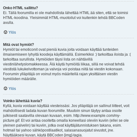
Onko HTML sallittu?
Ei. Tällä foorumilla ei ole mahdollista lähettää HTML:ää siten, että se toimisi
HTML-koodina. Yleisimmät HTML-muotoilut voi kuitenkin tehdä BBCoden
avulla.
Ylös
Mitä ovat hymiöt?
Hymiöt tai emoticonit ovat pieniä kuvia joita voidaan käyttää tunteiden
ilmaisemiseen lyhyitä koodeja käyttämällä. Esimerkiksi :) tarkoittaa iloista ja :(
tarkoittaa surullista. Hymiöiden täysi lista on nähtävillä
viestinlähetyslomakkeessa. Älä käytä hymiöitä liikaa, sillä ne voivat tehdä
viestistä lukukelvottoman ja valvoja voi poistaa niitä tai viestin kokonaan.
Foorumin ylläpitäjä on voinut myös määritellä rajan yksittäisen viestin
hymiöiden määrälle.
Ylös
Voinko lähettää kuvia?
Kyllä, kuvia voidaan käyttää viesteissäsi. Jos ylläpitäjä on sallinut liitteet, voit
mahdollisesti ladata kuvan foorumille. Muutoin sinun täytyy antaa osoite
julkisesti saatavilla olevaan kuvaan, esim. http://www.example.com/my-
picture.gif. Et voi antaa osoitetta omalla koneellasi oleviin kuviin (ellei se ole
yleinen palvelin) tai kuviin, jotka ovat käyttäjätunnistuksen takana, esim.
hotmail tai yahoo sähköpostilaatikot, salasanasuojatut sivustot, jne.
Näyttääksesi kuvan, käytä BBCoden [img]-tagia.