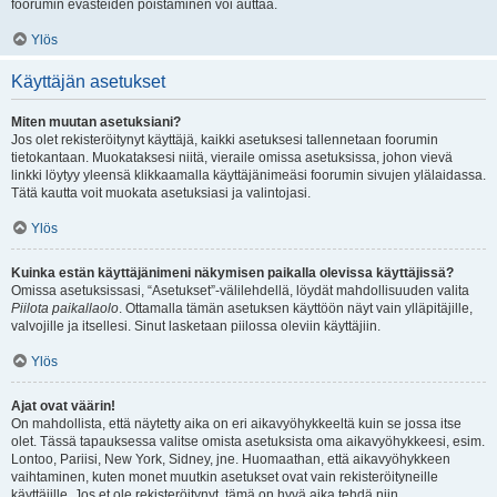
foorumin evästeiden poistaminen voi auttaa.
Ylös
Käyttäjän asetukset
Miten muutan asetuksiani?
Jos olet rekisteröitynyt käyttäjä, kaikki asetuksesi tallennetaan foorumin
tietokantaan. Muokataksesi niitä, vieraile omissa asetuksissa, johon vievä
linkki löytyy yleensä klikkaamalla käyttäjänimeäsi foorumin sivujen ylälaidassa.
Tätä kautta voit muokata asetuksiasi ja valintojasi.
Ylös
Kuinka estän käyttäjänimeni näkymisen paikalla olevissa käyttäjissä?
Omissa asetuksissasi, “Asetukset”-välilehdellä, löydät mahdollisuuden valita
Piilota paikallaolo
. Ottamalla tämän asetuksen käyttöön näyt vain ylläpitäjille,
valvojille ja itsellesi. Sinut lasketaan piilossa oleviin käyttäjiin.
Ylös
Ajat ovat väärin!
On mahdollista, että näytetty aika on eri aikavyöhykkeeltä kuin se jossa itse
olet. Tässä tapauksessa valitse omista asetuksista oma aikavyöhykkeesi, esim.
Lontoo, Pariisi, New York, Sidney, jne. Huomaathan, että aikavyöhykkeen
vaihtaminen, kuten monet muutkin asetukset ovat vain rekisteröityneille
käyttäjille. Jos et ole rekisteröitynyt, tämä on hyvä aika tehdä niin.