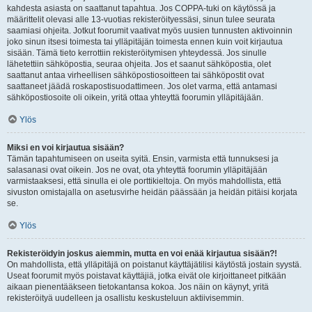
kahdesta asiasta on saattanut tapahtua. Jos COPPA-tuki on käytössä ja
määrittelit olevasi alle 13-vuotias rekisteröityessäsi, sinun tulee seurata
saamiasi ohjeita. Jotkut foorumit vaativat myös uusien tunnusten aktivoinnin
joko sinun itsesi toimesta tai ylläpitäjän toimesta ennen kuin voit kirjautua
sisään. Tämä tieto kerrottiin rekisteröitymisen yhteydessä. Jos sinulle
lähetettiin sähköpostia, seuraa ohjeita. Jos et saanut sähköpostia, olet
saattanut antaa virheellisen sähköpostiosoitteen tai sähköpostit ovat
saattaneet jäädä roskapostisuodattimeen. Jos olet varma, että antamasi
sähköpostiosoite oli oikein, yritä ottaa yhteyttä foorumin ylläpitäjään.
Ylös
Miksi en voi kirjautua sisään?
Tämän tapahtumiseen on useita syitä. Ensin, varmista että tunnuksesi ja
salasanasi ovat oikein. Jos ne ovat, ota yhteyttä foorumin ylläpitäjään
varmistaaksesi, että sinulla ei ole porttikieltoja. On myös mahdollista, että
sivuston omistajalla on asetusvirhe heidän päässään ja heidän pitäisi korjata
se.
Ylös
Rekisteröidyin joskus aiemmin, mutta en voi enää kirjautua sisään?!
On mahdollista, että ylläpitäjä on poistanut käyttäjätilisi käytöstä jostain syystä.
Useat foorumit myös poistavat käyttäjiä, jotka eivät ole kirjoittaneet pitkään
aikaan pienentääkseen tietokantansa kokoa. Jos näin on käynyt, yritä
rekisteröityä uudelleen ja osallistu keskusteluun aktiivisemmin.