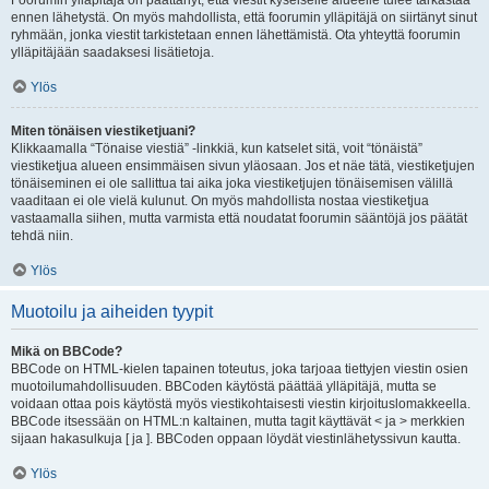
Foorumin ylläpitäjä on päättänyt, että viestit kyseiselle alueelle tulee tarkastaa
ennen lähetystä. On myös mahdollista, että foorumin ylläpitäjä on siirtänyt sinut
ryhmään, jonka viestit tarkistetaan ennen lähettämistä. Ota yhteyttä foorumin
ylläpitäjään saadaksesi lisätietoja.
Ylös
Miten tönäisen viestiketjuani?
Klikkaamalla “Tönaise viestiä” -linkkiä, kun katselet sitä, voit “tönäistä”
viestiketjua alueen ensimmäisen sivun yläosaan. Jos et näe tätä, viestiketjujen
tönäiseminen ei ole sallittua tai aika joka viestiketjujen tönäisemisen välillä
vaaditaan ei ole vielä kulunut. On myös mahdollista nostaa viestiketjua
vastaamalla siihen, mutta varmista että noudatat foorumin sääntöjä jos päätät
tehdä niin.
Ylös
Muotoilu ja aiheiden tyypit
Mikä on BBCode?
BBCode on HTML-kielen tapainen toteutus, joka tarjoaa tiettyjen viestin osien
muotoilumahdollisuuden. BBCoden käytöstä päättää ylläpitäjä, mutta se
voidaan ottaa pois käytöstä myös viestikohtaisesti viestin kirjoituslomakkeella.
BBCode itsessään on HTML:n kaltainen, mutta tagit käyttävät < ja > merkkien
sijaan hakasulkuja [ ja ]. BBCoden oppaan löydät viestinlähetyssivun kautta.
Ylös