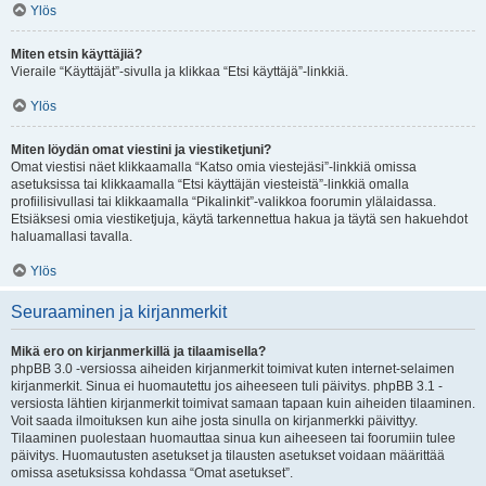
Ylös
Miten etsin käyttäjiä?
Vieraile “Käyttäjät”-sivulla ja klikkaa “Etsi käyttäjä”-linkkiä.
Ylös
Miten löydän omat viestini ja viestiketjuni?
Omat viestisi näet klikkaamalla “Katso omia viestejäsi”-linkkiä omissa
asetuksissa tai klikkaamalla “Etsi käyttäjän viesteistä”-linkkiä omalla
profiilisivullasi tai klikkaamalla “Pikalinkit”-valikkoa foorumin ylälaidassa.
Etsiäksesi omia viestiketjuja, käytä tarkennettua hakua ja täytä sen hakuehdot
haluamallasi tavalla.
Ylös
Seuraaminen ja kirjanmerkit
Mikä ero on kirjanmerkillä ja tilaamisella?
phpBB 3.0 -versiossa aiheiden kirjanmerkit toimivat kuten internet-selaimen
kirjanmerkit. Sinua ei huomautettu jos aiheeseen tuli päivitys. phpBB 3.1 -
versiosta lähtien kirjanmerkit toimivat samaan tapaan kuin aiheiden tilaaminen.
Voit saada ilmoituksen kun aihe josta sinulla on kirjanmerkki päivittyy.
Tilaaminen puolestaan huomauttaa sinua kun aiheeseen tai foorumiin tulee
päivitys. Huomautusten asetukset ja tilausten asetukset voidaan määrittää
omissa asetuksissa kohdassa “Omat asetukset”.