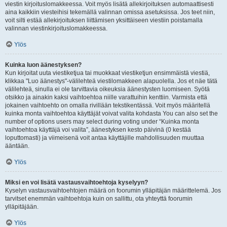
viestin kirjoituslomakkeessa. Voit myös lisätä allekirjoituksen automaattisesti
aina kaikkiin viesteihisi tekemällä valinnan omissa asetuksissa. Jos teet niin,
voit silti estää allekirjoituksen liittämisen yksittäiseen viestiin poistamalla
valinnan viestinkirjoituslomakkeessa.
Ylös
Kuinka luon äänestyksen?
Kun kirjoitat uuta viestiketjua tai muokkaat viestiketjun ensimmäistä viestiä,
klikkaa "Luo äänestys"-välilehteä viestilomakkeen alapuolella. Jos et näe tätä
välilehteä, sinulla ei ole tarvittavia oikeuksia äänestysten luomiseen. Syötä
otsikko ja ainakin kaksi vaihtoehtoa niille varattuihin kenttiin. Varmista että
jokainen vaihtoehto on omalla rivillään tekstikentässä. Voit myös määritellä
kuinka monta vaihtoehtoa käyttäjät voivat valita kohdasta You can also set the
number of options users may select during voting under “Kuinka monta
vaihtoehtoa käyttäjä voi valita”, äänestyksen kesto päivinä (0 kestää
loputtomasti) ja viimeisenä voit antaa käyttäjille mahdollisuuden muuttaa
ääntään.
Ylös
Miksi en voi lisätä vastausvaihtoehtoja kyselyyn?
Kyselyn vastausvaihtoehtojen määrä on foorumin ylläpitäjän määrittelemä. Jos
tarvitset enemmän vaihtoehtoja kuin on sallittu, ota yhteyttä foorumin
ylläpitäjään.
Ylös