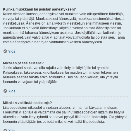
Kuinka muokkaan tai poistan äänestyksen?
Kuten viestien kanssa, äänestyksiä voi muokata vain alkuperäinen lähettäjä,
valvoja tai ylläpitäjä. Muokataksesi äänestystä, muokkaa ensimmäistä viestiä
viestiketjussa. Äänestys on aina kytketty viestiketjun ensimmäiseen viestiin.
Jos kukaan ei ole vielä äänestänyt, käyttäjät voivat poistaa äänestyksen tai
muokata mitä tahansa äänestyksen asetusta. Jos käyttäjät ovat kuitenkin jo
äänestäneet, vain valvojat tai ylläpitäjät voivat muokata tai poistaa sen. Tämä
estää äänestysvaihtoehtojen vaihtamisen kesken äänestyksen.
Ylös
Miksi en pääse alueelle?
Jotkin alueet saattavat olla rajattu vain tietyille käyttäjille tai ryhmille.
Katsoaksesi, lukeaksesi, kirjoittaaksesi tai muiden toimintojen tekeminen
alueella saattaa tarvita erikoisoikeuksia. Jos haluat oikeudet, ota yhteyttä
foorumin valvojaan tai ylläpitäjään.
Ylös
Miksi en voi liittää tiedostoja?
Liitetiedostojen oikeudet annetaan alueen, ryhmän tai käyttäjän mukaan.
Foorumin ylläpitäjä ei välttämättä ole sallinut liitetiedostojen liittämistä tietyllä
alueella tai vain tietyt ryhmät saattavat pystyä liittämään tiedostoja. Ota yhteyttä
foorumin ylläpitäjään jos et tiedä miksi et voi lisätä liitetiedostoja.