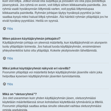
kuin voit liittyä. Jotkut voivat olla suljettuja ja joissakin voi olla jopa piilotettuja
jäsenyyksiä. Jos ryhmä on avoin, voit liittyä siihen klikkaamalla painiketta. Jos
ryhmä vaatii hyväksynnän liittymistä varten, voit pyytää liittymislupaa
klikkaamalla painiketta. Ryhmän johtajan täytyy hyväksyä pyyntösi ja hän
saattaa kysyä miksi haluat liittyä ryhmään. Älä häiriköi ryhmän ylläpitäjiä jos he
eivät hyväksy pyyntöäsi. Heillä on syynsä.
Ylös
Miten pääsen käyttäjäryhmän johtajaksi?
Käyttäjäryhmän johtaja on yleensä määritelty, kun käyttäjäryhmät on alunperin
luotu ylläpitäjän toimesta. Jos haluat luoda käyttäjäryhmän, ensimmäinen
yhteyshenkilösi tulisi olla ylläpitäjä. Kokeile yksityisviestin lähettämistä.
Ylös
Miksi jotkut käyttäjäryhmät näkyvät eri väreillä?
Foorumin ylläpitäjä voi määritellä tietyn käyttäjäryhmän jäsenille värin joka
helpottaa kyseisen käyttäjäryhmän jäsenten tunnistamista.
Ylös
Mikä on “oletusryhmä”?
Jos olet useamman kuin yhden käyttäjäryhmän jäsen, oletusryhmääsi
käytetään määriteltäessä sinun kohdallasi käytettävää ryhmäväriä ja titteliä.
Foorumin ylläpitäjä saattaa antaa sinulle oikeudet vaihtaa oletusryhmääsi
omista asetuksista.