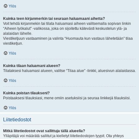
Ylös
Kuinka teen kirjanmerkin tai seuraan haluamaani aihetta?
Voit tehdä kirjanmekin tai tilata haluamasi aiheen valitsemalla sopivan linkin
“Aiheen työkalut” -valikossa, joka on sijoitettu kätevästi keskustelun ylä- ja
alalaidan lähelle.
Viestiketjuun vastaaminen ja valinta “Huomauta kun vastaus lähetetään” tilaa
viestiketjun.
Ylös
Kuinka tilaan haluamani alueen?
Tilataksesi haluamasi alueen, valitse “Tilaa alue” -linkki, aluesivun alalaidassa.
Ylös
Kuinka poistan tilaukseni?
Poistaaksesi tilauksiasi, mene omiin asetuksiisi ja seuraa linkkejä tilauksiisi.
Ylös
Liitetiedostot
Mitkä liitetiedostot ovat sallittuja tällä alueella?
Ylläpitäjä voi määrätä sallitut ja kielletyt liitetiedostojen tyypit. Ota yhteys