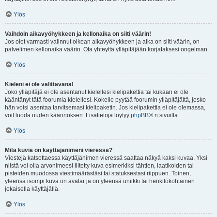
Ylös
Vaihdoin aikavyöhykkeen ja kellonaika on silti väärin!
Jos olet varmasti valinnut oikean aikavyöhykkeen ja aika on silti väärin, on
palvelimen kellonaika väärin. Ota yhteyttä ylläpitäjään korjataksesi ongelman.
Ylös
Kieleni ei ole valittavana!
Joko ylläpitäjä ei ole asentanut kielellesi kielipakettia tai kukaan ei ole
kääntänyt tätä foorumia kielellesi. Kokeile pyytää foorumin ylläpitäjältä, josko
hän voisi asentaa tarvitsemasi kielipaketin. Jos kielipakettia ei ole olemassa,
voit luoda uuden käännöksen. Lisätietoja löytyy
phpBB
®:n sivuilta.
Ylös
Mitä kuvia on käyttäjänimeni vieressä?
Viestejä katsottaessa käyttäjänimen vieressä saattaa näkyä kaksi kuvaa. Yksi
niistä voi olla arvonimeesi liitetty kuva esimerkiksi tähtien, laatikoiden tai
pisteiden muodossa viestimäärästäsi tai statuksestasi riippuen. Toinen,
yleensä isompi kuva on avatar ja on yleensä uniikki tai henkilökohtainen
jokaisella käyttäjällä.
Ylös