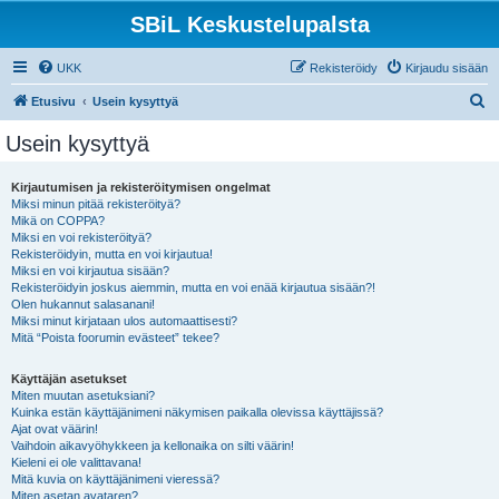
SBiL Keskustelupalsta
UKK
Rekisteröidy
Kirjaudu sisään
E
Etusivu
Usein kysyttyä
t
Usein kysyttyä
s
i
Kirjautumisen ja rekisteröitymisen ongelmat
Miksi minun pitää rekisteröityä?
Mikä on COPPA?
Miksi en voi rekisteröityä?
Rekisteröidyin, mutta en voi kirjautua!
Miksi en voi kirjautua sisään?
Rekisteröidyin joskus aiemmin, mutta en voi enää kirjautua sisään?!
Olen hukannut salasanani!
Miksi minut kirjataan ulos automaattisesti?
Mitä “Poista foorumin evästeet” tekee?
Käyttäjän asetukset
Miten muutan asetuksiani?
Kuinka estän käyttäjänimeni näkymisen paikalla olevissa käyttäjissä?
Ajat ovat väärin!
Vaihdoin aikavyöhykkeen ja kellonaika on silti väärin!
Kieleni ei ole valittavana!
Mitä kuvia on käyttäjänimeni vieressä?
Miten asetan avataren?