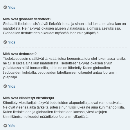
Ylös
Mitä ovat globaalit tiedotteet?
Globaalit tiedotteet sisältävät tärkeää tietoa ja sinun tulisi lukea ne aina kun on
mahdolista. Ne näkyvät jokaisen alueen ylälaidassa ja omissa asetuksissa.
Globaalien tiedotteiden oikeudet myöntää foorumin ylläpitäjä.
Ylös
Mitä ovat tiedotteet?
Tiedotteet usein sisältävät tärkeää tietoa foorumista jota olet lukemassa ja siksi
ne tulisi lukea aina kun mahdollista. Tiedotteet näkyvät jokaisen sivun
ylälaidassa niillä foorumeilla joihin ne on lähetetty. Kuten globaalien
tiedotteiden kohdalla, tiedotteiden lähettämisen oikeudet antaa foorumin
ylläpitäjä.
Ylös
Mitä ovat kiinnitetyt viestiketjut
Kiinnitetyt viestiketjut näkyvät tiedotteiden alapuolella ja ovat vain etusivulla.
Ne ovat yleensä aika tärkeitä, joten sinun tulisi lukea ne aina kun mahdollista.
Kuten tiedotteiden ja globaalien tiedotteiden kanssa, viestiketjujen
kiinnittämisen oikeudet määrittelee foorumin ylläpitäjä.
Ylös