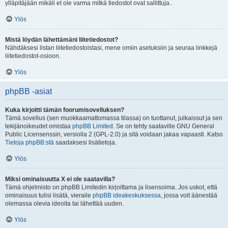
ylläpitäjään mikäli et ole varma mitkä tiedostot ovat sallittuja..
Ylös
Mistä löydän lähettämäni liitetiedostot?
Nähdäksesi listan liitetiedostoistasi, mene omiin asetuksiin ja seuraa linkkejä
liitetiedostot-osioon.
Ylös
phpBB -asiat
Kuka kirjoitti tämän foorumisovelluksen?
Tämä sovellus (sen muokkaamattomassa tilassa) on tuottanut, julkaissut ja sen
tekijänoikeudet omistaa
phpBB Limited
. Se on tehty saataville GNU General
Public Licensenssin, versiolla 2 (GPL-2.0) ja sitä voidaan jakaa vapaasti. Katso
Tietoja phpBB:stä
saadaksesi lisätietoja.
Ylös
Miksi ominaisuutta X ei ole saatavilla?
Tämä ohjelmisto on phpBB Limitedin kirjoittama ja lisensoima. Jos uskot, että
ominaisuus tulisi lisätä, vieraile
phpBB ideakeskuksessa
, jossa voit äänestää
olemassa olevia ideoita tai lähettää uuden.
Ylös