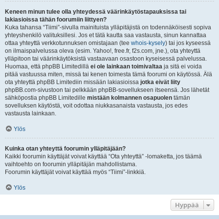
Keneen minun tulee olla yhteydessä väärinkäytöstapauksissa tai
lakiasioissa tähän foorumiin liittyen?
Kuka tahansa “Tiimi”-sivulla mainituista ylläpitäjistä on todennäköisesti sopiva
yhteyshenkilö valituksillesi. Jos et tätä kautta saa vastausta, sinun kannattaa
ottaa yhteyttä verkkotunnuksen omistajaan (tee
whois-kysely
) tai jos kyseessä
on ilmaispalvelussa oleva (esim. Yahoo!, free.fr, f2s.com, jne.), ota yhteyttä
ylläpitoon tai väärinkäytöksistä vastaavaan osastoon kyseisessä palvelussa.
Huomaa, että phpBB Limitedillä
ei ole lainkaan toimivaltaa
ja sitä ei voida
pitää vastuussa miten, missä tai kenen toimesta tämä foorumi on käytössä. Älä
ota yhteyttä phpBB Limitediin missään lakiasioissa
jotka eivät liity
phpBB.com-sivustoon tai pelkkään phpBB-sovellukseen itseensä. Jos lähetät
sähköpostia phpBB Limitedille
mistään kolmannen osapuolen
tämän
sovelluksen käytöstä, voit odottaa niukkasanaista vastausta, jos edes
vastausta lainkaan.
Ylös
Kuinka otan yhteyttä foorumin ylläpitäjään?
Kaikki foorumin käyttäjät voivat käyttää “Ota yhteyttä” -lomaketta, jos täämä
vaihtoehto on foorumin ylläpitäjän mahdollistama.
Foorumin käyttäjät voivat käyttää myös “Tiimi”-linkkiä.
Ylös
Hyppää