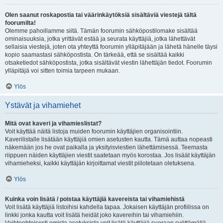
Olen saanut roskapostia tai väärinkäytöksiä sisältäviä viestejä tältä
foorumilta!
Olemme pahoillamme siitä. Tämän foorumin sähköpostilomake sisältää
ominaisuuksia, jotka yrittävät estää ja seurata käyttäjiä, jotka lähettävät
sellaisia viestejä, joten ota yhteyttä foorumin ylläpitäjään ja lähetä hänelle täysi
kopio saamastasi sähköpostista. On tärkeää, että se sisältää kaikki
otsaketiedot sähköpostista, jotka sisältävät viestin lähettäjän tiedot. Foorumin
ylläpitäjä voi sitten toimia tarpeen mukaan.
Ylös
Ystävät ja vihamiehet
Mitä ovat kaveri ja vihamieslistat?
Voit käyttää näitä listoja muiden foorumin käyttäjien organisointiin.
Kaverilistalle lisätään käyttäjiä omien asetusten kautta. Tämä auttaa nopeasti
näkemään jos he ovat paikalla ja yksityisviestien lähettämisessä. Teemasta
riippuen näiden käyttäjien viestit saatetaan myös korostaa. Jos lisäät käyttäjän
vihamieheksi, kaikki käyttäjän kirjoittamat viestit piilotetaan oletuksena.
Ylös
Kuinka voin lisätä / poistaa käyttäjiä kavereista tai vihamiehistä
Voit lisätä käyttäjiä listoihisi kahdella tapaa. Jokaisen käyttäjän profiilissa on
linkki jonka kautta voit lisätä heidät joko kavereihin tai vihamiehiin.