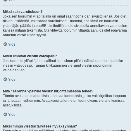
Ylös
Miksi sain varoituksen?
Jokaisen foorumin ylläpitäjällä on omat säännöt heidän sivustollensa. Jos olet
rikkonut sääntöä, voit saada varoituksen. Huomioi, että tämä on foorumin
ylläpitäjän päätös ja phpBB Limitedillä ei ole sivustolla annettavien varoitusten
kanssa mitään tekemistä. Ota yhteyttä foorumin ylläpitäjään, jos olet epävarma
annetun varoituksen syystä.
Ylös
Miten ilmoitan viestin valvojalle?
Jos foorumin ylläpitäjä on sallinut sen, sinun pitäisi nähdä raportointipainike
viestin yhteydessä. Tämän klikkaaminen vie sinut viestin raportoinnin
vaiheiden läpi.
Ylös
Mitä “Tallenna”-painike viestin kirjoittamisessa tekee?
Tämän avulla on mahdollista tallentaa luonnoksia, jotka voit kirjoittaa loppuun
ja lähettää myöhemmin. Avataksesi tallennetun luonnoksen, vieraile komissa
asetuksissa.
Ylös
Miksi minun viestini tarvitsee hyväksynnän?