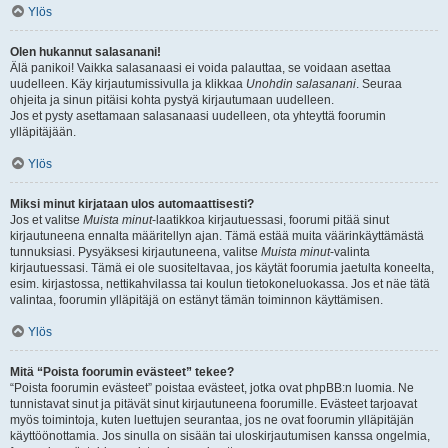
Ylös
Olen hukannut salasanani!
Älä panikoi! Vaikka salasanaasi ei voida palauttaa, se voidaan asettaa
uudelleen. Käy kirjautumissivulla ja klikkaa
Unohdin salasanani
. Seuraa
ohjeita ja sinun pitäisi kohta pystyä kirjautumaan uudelleen.
Jos et pysty asettamaan salasanaasi uudelleen, ota yhteyttä foorumin
ylläpitäjään.
Ylös
Miksi minut kirjataan ulos automaattisesti?
Jos et valitse
Muista minut
-laatikkoa kirjautuessasi, foorumi pitää sinut
kirjautuneena ennalta määritellyn ajan. Tämä estää muita väärinkäyttämästä
tunnuksiasi. Pysyäksesi kirjautuneena, valitse
Muista minut
-valinta
kirjautuessasi. Tämä ei ole suositeltavaa, jos käytät foorumia jaetulta koneelta,
esim. kirjastossa, nettikahvilassa tai koulun tietokoneluokassa. Jos et näe tätä
valintaa, foorumin ylläpitäjä on estänyt tämän toiminnon käyttämisen.
Ylös
Mitä “Poista foorumin evästeet” tekee?
“Poista foorumin evästeet” poistaa evästeet, jotka ovat phpBB:n luomia. Ne
tunnistavat sinut ja pitävät sinut kirjautuneena foorumille. Evästeet tarjoavat
myös toimintoja, kuten luettujen seurantaa, jos ne ovat foorumin ylläpitäjän
käyttöönottamia. Jos sinulla on sisään tai uloskirjautumisen kanssa ongelmia,