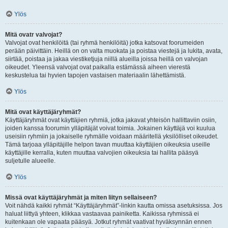
Ylös
Mitä ovatr valvojat?
Valvojat ovat henkilöitä (tai ryhmä henkilöitä) jotka katsovat foorumeiden
perään päivittäin. Heillä on on valta muokata ja poistaa viestejä ja lukita, avata,
siirtää, poistaa ja jakaa viestiketjuja niillä alueilla joissa heillä on valvojan
oikeudet. Yleensä valvojat ovat paikalla estämässä aiheen vierestä
keskustelua tai hyvien tapojen vastaisen materiaalin lähettämistä.
Ylös
Mitä ovat käyttäjäryhmät?
Käyttäjäryhmät ovat käyttäjien ryhmiä, jotka jakavat yhteisön hallittaviin osiin,
joiden kanssa foorumin ylläpitäjät voivat toimia. Jokainen käyttäjä voi kuulua
useisiin ryhmiin ja jokaiselle ryhmälle voidaan määritellä yksilölliset oikeudet.
Tämä tarjoaa ylläpitäjille helpon tavan muuttaa käyttäjien oikeuksia useille
käyttäjille kerralla, kuten muuttaa valvojien oikeuksia tai hallita pääsyä
suljetulle alueelle.
Ylös
Missä ovat käyttäjäryhmät ja miten liityn sellaiseen?
Voit nähdä kaikki ryhmät “Käyttäjäryhmät”-linkin kautta omissa asetuksissa. Jos
haluat liittyä yhteen, klikkaa vastaavaa painiketta. Kaikissa ryhmissä ei
kuitenkaan ole vapaata pääsyä. Jotkut ryhmät vaativat hyväksynnän ennen