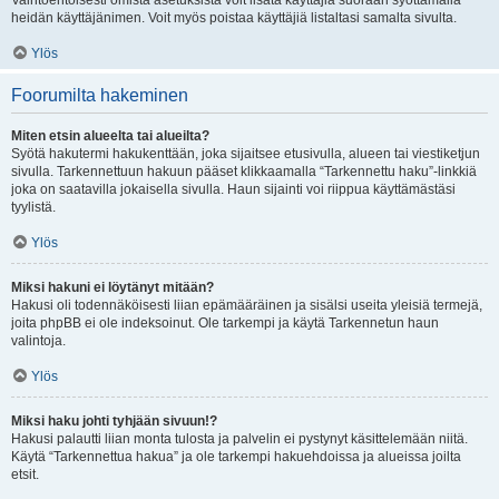
Vaihtoehtoisesti omista asetuksista voit lisätä käyttäjiä suoraan syöttämällä
heidän käyttäjänimen. Voit myös poistaa käyttäjiä listaltasi samalta sivulta.
Ylös
Foorumilta hakeminen
Miten etsin alueelta tai alueilta?
Syötä hakutermi hakukenttään, joka sijaitsee etusivulla, alueen tai viestiketjun
sivulla. Tarkennettuun hakuun pääset klikkaamalla “Tarkennettu haku”-linkkiä
joka on saatavilla jokaisella sivulla. Haun sijainti voi riippua käyttämästäsi
tyylistä.
Ylös
Miksi hakuni ei löytänyt mitään?
Hakusi oli todennäköisesti liian epämääräinen ja sisälsi useita yleisiä termejä,
joita phpBB ei ole indeksoinut. Ole tarkempi ja käytä Tarkennetun haun
valintoja.
Ylös
Miksi haku johti tyhjään sivuun!?
Hakusi palautti liian monta tulosta ja palvelin ei pystynyt käsittelemään niitä.
Käytä “Tarkennettua hakua” ja ole tarkempi hakuehdoissa ja alueissa joilta
etsit.