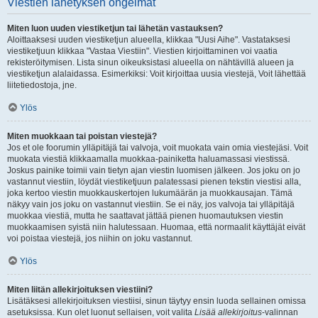
Viestien lähetyksen ongelmat
Miten luon uuden viestiketjun tai lähetän vastauksen?
Aloittaaksesi uuden viestiketjun alueella, klikkaa "Uusi Aihe". Vastataksesi
viestiketjuun klikkaa "Vastaa Viestiin". Viestien kirjoittaminen voi vaatia
rekisteröitymisen. Lista sinun oikeuksistasi alueella on nähtävillä alueen ja
viestiketjun alalaidassa. Esimerkiksi: Voit kirjoittaa uusia viestejä, Voit lähettää
liitetiedostoja, jne.
Ylös
Miten muokkaan tai poistan viestejä?
Jos et ole foorumin ylläpitäjä tai valvoja, voit muokata vain omia viestejäsi. Voit
muokata viestiä klikkaamalla muokkaa-painiketta haluamassasi viestissä.
Joskus painike toimii vain tietyn ajan viestin luomisen jälkeen. Jos joku on jo
vastannut viestiin, löydät viestiketjuun palatessasi pienen tekstin viestisi alla,
joka kertoo viestin muokkauskertojen lukumäärän ja muokkausajan. Tämä
näkyy vain jos joku on vastannut viestiin. Se ei näy, jos valvoja tai ylläpitäjä
muokkaa viestiä, mutta he saattavat jättää pienen huomautuksen viestin
muokkaamisen syistä niin halutessaan. Huomaa, että normaalit käyttäjät eivät
voi poistaa viestejä, jos niihin on joku vastannut.
Ylös
Miten liitän allekirjoituksen viestiini?
Lisätäksesi allekirjoituksen viestiisi, sinun täytyy ensin luoda sellainen omissa
asetuksissa. Kun olet luonut sellaisen, voit valita
Lisää allekirjoitus
-valinnan