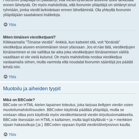
Foorumin ylläpitäjä on päättänyt, että viestit kyseiselle alueelle tulee tarkastaa
ennen lähetystä. On myös mahdollista, että foorumin ylläpitäjä on siirtänyt sinut
ryhmään, jonka viestit tarkistetaan ennen lähettämistä. Ota yhteyttä foorumin
ylläpitäjään saadaksesi lisätietoja.
Ylös
Miten tönäisen viestiketjuani?
Klikkaamalla “Tönaise viestiä” -linkkiä, kun katselet sitä, voit “tönäistä”
viestiketjua alueen ensimmäisen sivun yläosaan. Jos et näe tätä, viestiketjujen
tönäiseminen ei ole sallittua tai aika joka viestiketjujen tönäisemisen välillä
vaaditaan ei ole vielä kulunut. On myös mahdollista nostaa viestiketjua
vastaamalla siihen, mutta varmista että noudatat foorumin sääntöjä jos päätät
tehdä niin.
Ylös
Muotoilu ja aiheiden tyypit
Mikä on BBCode?
BBCode on HTML-kielen tapainen toteutus, joka tarjoaa tiettyjen viestin osien
muotoilumahdollisuuden. BBCoden käytöstä päättää ylläpitäjä, mutta se
voidaan ottaa pois käytöstä myös viestikohtaisesti viestin kirjoituslomakkeella.
BBCode itsessään on HTML:n kaltainen, mutta tagit käyttävät < ja > merkkien
sijaan hakasulkuja [ ja ]. BBCoden oppaan löydät viestinlähetyssivun kautta.
Ylös