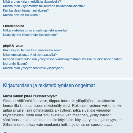
Mikä ero on kirjanmerkillä ja tilaamisella?
Kuinka teen kirjanmerkin tai seuraan haluamaani aihetta?
Kuinka tilaan haluamani alueen?
Kuinka poistan tilaukseni?
Liitetiedostot
Mitkä liitetiedostot ovat sallittuja tällä alueella?
Mistä löydän lähettämäni liitetiedostot?
phpBB -asiat
Kuka kirjoitti tämän foorumisovelluksen?
Miksi ominaisuutta X ei ole saatavilla?
Keneen minun tulee olla yhteydessä väärinkäytöstapauksissa tai lakiasioissa tähän
foorumiin liittyen?
Kuinka otan yhteyttä foorumin ylläpitäjään?
Kirjautumisen ja rekisteröitymisen ongelmat
Miksi minun pitää rekisteröityä?
Sinun ei välttämättä tarvitse, riippuu foorumin ylläpitäjästä, tarvitaanko
foorumilla kirjoittamiseen rekisteröitymistä. Rekisteröityminen voi kuitenkin
antaa sinulle lisää ominaisuuksia käyttöön, jotka eivät ole vieraiden
käytettävissä. Näitä ovat mm. avatar-kuvan määrittely, yksityisviestit,
sähköpostien lähettäminen muille käyttäjille, käyttäjäryhmien jäsenyys jne.
Siihen menee aikaa vain muutamia hetkiä, joten se on suositeltavaa.