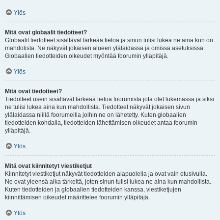
Ylös
Mitä ovat globaalit tiedotteet?
Globaalit tiedotteet sisältävät tärkeää tietoa ja sinun tulisi lukea ne aina kun on
mahdolista. Ne näkyvät jokaisen alueen ylälaidassa ja omissa asetuksissa.
Globaalien tiedotteiden oikeudet myöntää foorumin ylläpitäjä.
Ylös
Mitä ovat tiedotteet?
Tiedotteet usein sisältävät tärkeää tietoa foorumista jota olet lukemassa ja siksi
ne tulisi lukea aina kun mahdollista. Tiedotteet näkyvät jokaisen sivun
ylälaidassa niillä foorumeilla joihin ne on lähetetty. Kuten globaalien
tiedotteiden kohdalla, tiedotteiden lähettämisen oikeudet antaa foorumin
ylläpitäjä.
Ylös
Mitä ovat kiinnitetyt viestiketjut
Kiinnitetyt viestiketjut näkyvät tiedotteiden alapuolella ja ovat vain etusivulla.
Ne ovat yleensä aika tärkeitä, joten sinun tulisi lukea ne aina kun mahdollista.
Kuten tiedotteiden ja globaalien tiedotteiden kanssa, viestiketjujen
kiinnittämisen oikeudet määrittelee foorumin ylläpitäjä.
Ylös