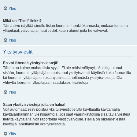
Ylös
Mikä on “Tiimi” linkki?
Tämä sivu näyttää sinulle listan foorumin henkilökunnasta, mukaanluettuna
ylläpitäjät, valvojat ja muut tiedot, kuten alueet joita he valvovat.
Ylös
Yksityisviestit
En voi lähettää yksityisviestejä!
Tähän on kolme mahdollista syytä. Et ole rekisteröitynyt ja/tai kirjautunut
sisään, foorumin ylläpitäjä on poistanut yksityisviestit käytöstä koko foorumilta
tai foorumin ylläpitäjä on estänyt sinua lähettämästä yksityisviestejä. Ota
yhteyttä foorumin ylläpitäjään saadaksesi lisätietoja.
Ylös
Saan yksityisviestejä joita en halua!
Voit automaattisesti poistaa yksityisviestit tietyltä käyttäjältä käyttämällä
käyttäjänhallinnan viestisääntöjä. Jos saat väärinkäytöksiä sisältäviä viestejä
tietyltä käyttäjältä, voit raportoida viestit valvojille. Heillä on oikeudet estää
käyttäjiä lähettämästä yksityisviestejä.
Ylös