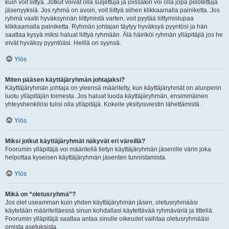
kuin voit liittyä. Jotkut voivat olla suljettuja ja joissakin voi olla jopa piilotettuja
jäsenyyksiä. Jos ryhmä on avoin, voit liittyä siihen klikkaamalla painiketta. Jos
ryhmä vaatii hyväksynnän liittymistä varten, voit pyytää liittymislupaa
klikkaamalla painiketta. Ryhmän johtajan täytyy hyväksyä pyyntösi ja hän
saattaa kysyä miksi haluat liittyä ryhmään. Älä häiriköi ryhmän ylläpitäjiä jos he
eivät hyväksy pyyntöäsi. Heillä on syynsä.
Ylös
Miten pääsen käyttäjäryhmän johtajaksi?
Käyttäjäryhmän johtaja on yleensä määritelty, kun käyttäjäryhmät on alunperin
luotu ylläpitäjän toimesta. Jos haluat luoda käyttäjäryhmän, ensimmäinen
yhteyshenkilösi tulisi olla ylläpitäjä. Kokeile yksityisviestin lähettämistä.
Ylös
Miksi jotkut käyttäjäryhmät näkyvät eri väreillä?
Foorumin ylläpitäjä voi määritellä tietyn käyttäjäryhmän jäsenille värin joka
helpottaa kyseisen käyttäjäryhmän jäsenten tunnistamista.
Ylös
Mikä on “oletusryhmä”?
Jos olet useamman kuin yhden käyttäjäryhmän jäsen, oletusryhmääsi
käytetään määriteltäessä sinun kohdallasi käytettävää ryhmäväriä ja titteliä.
Foorumin ylläpitäjä saattaa antaa sinulle oikeudet vaihtaa oletusryhmääsi
omista asetuksista.