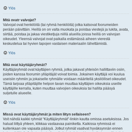
Ylös
Mitä ovatr valvojat?
Valvojat ovat henkilöitä (tai ryhmä henkilöitä) jotka katsovat foorumeiden
perään päivittäin. Heillä on on valta muokata ja poistaa viestejä ja lukita, avata,
siirtää, poistaa ja jakaa viestiketjuja niillä alueilla joissa heillä on valvojan
oikeudet. Yleensä valvojat ovat paikalla estämässä aiheen vierestä
keskustelua tai hyvien tapojen vastaisen materiaalin lähettämistä.
Ylös
Mitä ovat käyttäjäryhmät?
Käyttäjäryhmät ovat käyttäjien ryhmiä, jotka jakavat yhteisön hallittaviin osiin,
joiden kanssa foorumin ylläpitäjät voivat toimia. Jokainen käyttäjä voi kuulua
useisiin ryhmiin ja jokaiselle ryhmälle voidaan määritellä yksilölliset oikeudet.
Tämä tarjoaa ylläpitäjille helpon tavan muuttaa käyttäjien oikeuksia useille
käyttäjille kerralla, kuten muuttaa valvojien oikeuksia tai hallita pääsyä
suljetulle alueelle.
Ylös
Missä ovat käyttäjäryhmät ja miten liityn sellaiseen?
Voit nähdä kaikki ryhmät “Käyttäjäryhmät”-linkin kautta omissa asetuksissa. Jos
haluat liittyä yhteen, klikkaa vastaavaa painiketta. Kaikissa ryhmissä ei
kuitenkaan ole vapaata pääsyä. Jotkut ryhmät vaativat hyväksynnän ennen