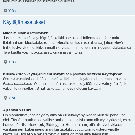
foorumin evästeiden poistaminen voi auttaa.
Ylös
Käyttäjän asetukset
Miten muutan asetuksiani?
Jos olet rekisteröitynyt käyttäjä, kaikki asetuksesi tallennetaan foorumin
tietokantaan. Muokataksesi niitä, vieraile omissa asetuksissa, johon vievä
linkki löytyy yleensä klikkaamalla käyttäjänimeäsi foorumin sivujen ylälaidassa.
Tätä kautta voit muokata asetuksiasi ja valintojasi.
Ylös
Kuinka estän käyttäjänimeni näkymisen paikalla olevissa käyttäjissä?
Omissa asetuksissasi, “Asetukset”-välilehdellä, löydät mahdollisuuden valita
Piilota paikallaolo
. Ottamalla tämän asetuksen käyttöön näyt vain ylläpitäjille,
valvojille ja itsellesi. Sinut lasketaan piilossa oleviin käyttäjiin.
Ylös
Ajat ovat väärin!
On mahdollista, että näytetty aika on eri aikavyöhykkeeltä kuin se jossa itse
olet. Tässä tapauksessa valitse omista asetuksista oma aikavyöhykkeesi, esim.
Lontoo, Pariisi, New York, Sidney, jne. Huomaathan, että aikavyöhykkeen
vaihtaminen, kuten monet muutkin asetukset ovat vain rekisteröityneille
käyttäjille. Jos et ole rekisteröitynyt, tämä on hyvä aika tehdä niin.