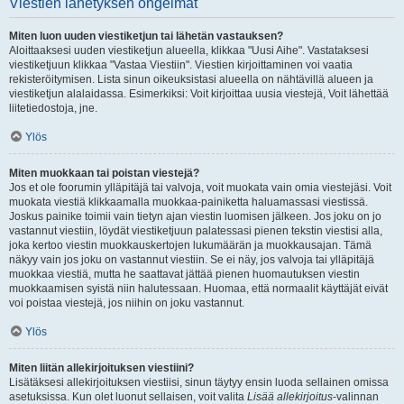
Viestien lähetyksen ongelmat
Miten luon uuden viestiketjun tai lähetän vastauksen?
Aloittaaksesi uuden viestiketjun alueella, klikkaa "Uusi Aihe". Vastataksesi
viestiketjuun klikkaa "Vastaa Viestiin". Viestien kirjoittaminen voi vaatia
rekisteröitymisen. Lista sinun oikeuksistasi alueella on nähtävillä alueen ja
viestiketjun alalaidassa. Esimerkiksi: Voit kirjoittaa uusia viestejä, Voit lähettää
liitetiedostoja, jne.
Ylös
Miten muokkaan tai poistan viestejä?
Jos et ole foorumin ylläpitäjä tai valvoja, voit muokata vain omia viestejäsi. Voit
muokata viestiä klikkaamalla muokkaa-painiketta haluamassasi viestissä.
Joskus painike toimii vain tietyn ajan viestin luomisen jälkeen. Jos joku on jo
vastannut viestiin, löydät viestiketjuun palatessasi pienen tekstin viestisi alla,
joka kertoo viestin muokkauskertojen lukumäärän ja muokkausajan. Tämä
näkyy vain jos joku on vastannut viestiin. Se ei näy, jos valvoja tai ylläpitäjä
muokkaa viestiä, mutta he saattavat jättää pienen huomautuksen viestin
muokkaamisen syistä niin halutessaan. Huomaa, että normaalit käyttäjät eivät
voi poistaa viestejä, jos niihin on joku vastannut.
Ylös
Miten liitän allekirjoituksen viestiini?
Lisätäksesi allekirjoituksen viestiisi, sinun täytyy ensin luoda sellainen omissa
asetuksissa. Kun olet luonut sellaisen, voit valita
Lisää allekirjoitus
-valinnan