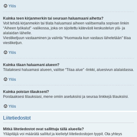
Ylös
Kuinka teen kirjanmerkin tai seuraan haluamaani aihetta?
Voit tehdä kirjanmekin tai tilata haluamasi aiheen valitsemalla sopivan linkin
“Aiheen työkalut” -valikossa, joka on sijoitettu kätevästi keskustelun ylä- ja
alalaidan lähelle.
Viestiketjuun vastaaminen ja valinta “Huomauta kun vastaus lähetetään” tilaa
viestiketjun.
Ylös
Kuinka tilaan haluamani alueen?
Tilataksesi haluamasi alueen, valitse “Tilaa alue” -linkki, aluesivun alalaidassa.
Ylös
Kuinka poistan tilaukseni?
Poistaaksesi tilauksiasi, mene omiin asetuksiisi ja seuraa linkkejä tilauksiisi.
Ylös
Liitetiedostot
Mitkä liitetiedostot ovat sallittuja tällä alueella?
Ylläpitäjä voi määrätä sallitut ja kielletyt liitetiedostojen tyypit. Ota yhteys