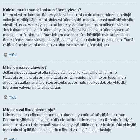
Kuinka muokkaan tai poistan äänestyksen?
Kuten viestien kanssa, äänestyksiä voi muokata vain alkuperäinen lähettäjä,
valvoja tai ylläpitäjä. Muokataksesi äänestystä, muokkaa ensimmäistä viestiä
viestiketjussa. Äänestys on aina kytketty viestiketjun ensimmäiseen viestiin.
Jos kukaan ei ole vielä äänestänyt, käyttäjät voivat poistaa äänestyksen tai
muokata mitä tahansa äänestyksen asetusta. Jos käyttäjät ovat kuitenkin jo
äänestäneet, vain valvojat tai ylläpitäjät voivat muokata tai poistaa sen. Tämä
estää äänestysvaihtoehtojen vaihtamisen kesken äänestyksen.
Ylös
Miksi en pääse alueelle?
Jotkin alueet saattavat olla rajattu vain tietyille käyttäjille tai ryhmille.
Katsoaksesi, lukeaksesi, kirjoittaaksesi tai muiden toimintojen tekeminen
alueella saattaa tarvita erikoisoikeuksia. Jos haluat oikeudet, ota yhteyttä
foorumin valvojaan tai ylläpitäjään.
Ylös
Miksi en voi liittää tiedostoja?
Liitetiedostojen oikeudet annetaan alueen, ryhmän tai käyttäjän mukaan.
Foorumin ylläpitäjä ei välttämättä ole sallinut liitetiedostojen liittämistä tietyllä
alueella tai vain tietyt ryhmät saattavat pystyä liittämään tiedostoja. Ota yhteyttä
foorumin ylläpitäjään jos et tiedä miksi et voi lisätä liitetiedostoja.