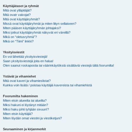
Käyttäjätasot ja ryhmät
Mitä ovat ylläpitäjät?
Mitä ovatr valvojat?
Mitä ovat käyttäjäryhmät?
Missä ovat käyttäjäryhmät ja miten liityn sellaiseen?
Miten pääsen käyttäjäryhmän johtajaksi?
Miksi jotkut käyttäjäryhmät näkyvät eri väreillä?
Mikä on “oletusryhmä”?
Mikä on “Tiimi” linkki?
Yksityisviestit
En voi lähettää yksityisviestejä!
Saan yksityisviestejä joita en halua!
Olen saanut roskapostia tai väärinkäytöksiä sisältäviä viestejä tältä foorumilta!
Ystävät ja vihamiehet
Mitä ovat kaveri ja vihamieslistat?
Kuinka voin lisätä / poistaa käyttäjiä kavereista tai vihamiehistä
Foorumilta hakeminen
Miten etsin alueelta tai alueilta?
Miksi hakuni ei löytänyt mitään?
Miksi haku johti tyhjään sivuun!?
Miten etsin käyttäjiä?
Miten löydän omat viestini ja viestiketjuni?
Seuraaminen ja kirjanmerkit