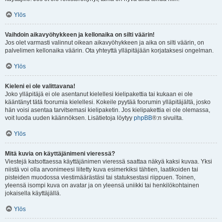
Ylös
Vaihdoin aikavyöhykkeen ja kellonaika on silti väärin!
Jos olet varmasti valinnut oikean aikavyöhykkeen ja aika on silti väärin, on
palvelimen kellonaika väärin. Ota yhteyttä ylläpitäjään korjataksesi ongelman.
Ylös
Kieleni ei ole valittavana!
Joko ylläpitäjä ei ole asentanut kielellesi kielipakettia tai kukaan ei ole
kääntänyt tätä foorumia kielellesi. Kokeile pyytää foorumin ylläpitäjältä, josko
hän voisi asentaa tarvitsemasi kielipaketin. Jos kielipakettia ei ole olemassa,
voit luoda uuden käännöksen. Lisätietoja löytyy
phpBB
®:n sivuilta.
Ylös
Mitä kuvia on käyttäjänimeni vieressä?
Viestejä katsottaessa käyttäjänimen vieressä saattaa näkyä kaksi kuvaa. Yksi
niistä voi olla arvonimeesi liitetty kuva esimerkiksi tähtien, laatikoiden tai
pisteiden muodossa viestimäärästäsi tai statuksestasi riippuen. Toinen,
yleensä isompi kuva on avatar ja on yleensä uniikki tai henkilökohtainen
jokaisella käyttäjällä.
Ylös