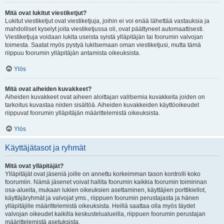
Mitä ovat lukitut viestiketjut?
Lukitut viestiketjut ovat viestiketjuja, joihin ei voi enää lähettää vastauksia ja
mahdolliset kyselyt joita viestiketjussa oli, ovat päättyneet automaattisesti.
Viestiketjuja voidaan lukita useista syistä ylläpitäjän tai foorumin valvojan
toimesta. Saatat myös pystyä lukitsemaan oman viestiketjusi, mutta tämä
riippuu foorumin ylläpitäjän antamista oikeuksista.
Ylös
Mitä ovat aiheiden kuvakkeet?
Aiheiden kuvakkeet ovat aiheen aloittajan valitsemia kuvakkeita joiden on
tarkoitus kuvastaa niiden sisältöä. Aiheiden kuvakkeiden käyttöoikeudet
riippuvat foorumin ylläpitäjän määrittelemistä oikeuksista.
Ylös
Käyttäjätasot ja ryhmät
Mitä ovat ylläpitäjät?
Ylläpitäjät ovat jäseniä joille on annettu korkeimman tason kontrolli koko
foorumiin. Nämä jäsenet voivat hallita foorumin kaikkia foorumin toiminnan
osa-alueita, mukaan lukien oikeuksien asettaminen, käyttäjien porttikiellot,
käyttäjäryhmät ja valvojat yms., riippuen foorumin perustajasta ja hänen
ylläpitäjille määrittelemistä oikeuksista. Heillä saattaa olla myös täydet
valvojan oikeudet kaikilla keskustelualueilla, riippuen foorumin perustajan
määrittelemistä asetuksista.