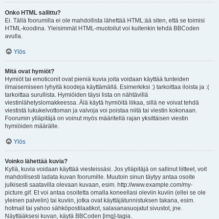
Onko HTML sallittu?
Ei. Tällä foorumilla ei ole mahdollista lähettää HTML:ää siten, että se toimisi
HTML-koodina. Yleisimmät HTML-muotoilut voi kuitenkin tehdä BBCoden
avulla.
Ylös
Mitä ovat hymiöt?
Hymiöt tai emoticonit ovat pieniä kuvia joita voidaan käyttää tunteiden
ilmaisemiseen lyhyitä koodeja käyttämällä. Esimerkiksi :) tarkoittaa iloista ja :(
tarkoittaa surullista. Hymiöiden täysi lista on nähtävillä
viestinlähetyslomakkeessa. Älä käytä hymiöitä liikaa, sillä ne voivat tehdä
viestistä lukukelvottoman ja valvoja voi poistaa niitä tai viestin kokonaan.
Foorumin ylläpitäjä on voinut myös määritellä rajan yksittäisen viestin
hymiöiden määrälle.
Ylös
Voinko lähettää kuvia?
Kyllä, kuvia voidaan käyttää viesteissäsi. Jos ylläpitäjä on sallinut liitteet, voit
mahdollisesti ladata kuvan foorumille. Muutoin sinun täytyy antaa osoite
julkisesti saatavilla olevaan kuvaan, esim. http://www.example.com/my-
picture.gif. Et voi antaa osoitetta omalla koneellasi oleviin kuviin (ellei se ole
yleinen palvelin) tai kuviin, jotka ovat käyttäjätunnistuksen takana, esim.
hotmail tai yahoo sähköpostilaatikot, salasanasuojatut sivustot, jne.
Näyttääksesi kuvan, käytä BBCoden [img]-tagia.