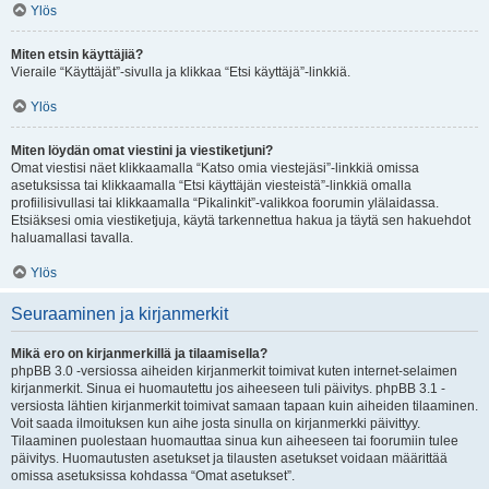
Ylös
Miten etsin käyttäjiä?
Vieraile “Käyttäjät”-sivulla ja klikkaa “Etsi käyttäjä”-linkkiä.
Ylös
Miten löydän omat viestini ja viestiketjuni?
Omat viestisi näet klikkaamalla “Katso omia viestejäsi”-linkkiä omissa
asetuksissa tai klikkaamalla “Etsi käyttäjän viesteistä”-linkkiä omalla
profiilisivullasi tai klikkaamalla “Pikalinkit”-valikkoa foorumin ylälaidassa.
Etsiäksesi omia viestiketjuja, käytä tarkennettua hakua ja täytä sen hakuehdot
haluamallasi tavalla.
Ylös
Seuraaminen ja kirjanmerkit
Mikä ero on kirjanmerkillä ja tilaamisella?
phpBB 3.0 -versiossa aiheiden kirjanmerkit toimivat kuten internet-selaimen
kirjanmerkit. Sinua ei huomautettu jos aiheeseen tuli päivitys. phpBB 3.1 -
versiosta lähtien kirjanmerkit toimivat samaan tapaan kuin aiheiden tilaaminen.
Voit saada ilmoituksen kun aihe josta sinulla on kirjanmerkki päivittyy.
Tilaaminen puolestaan huomauttaa sinua kun aiheeseen tai foorumiin tulee
päivitys. Huomautusten asetukset ja tilausten asetukset voidaan määrittää
omissa asetuksissa kohdassa “Omat asetukset”.