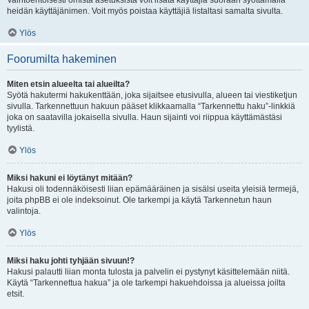
Vaihtoehtoisesti omista asetuksista voit lisätä käyttäjiä suoraan syöttämällä
heidän käyttäjänimen. Voit myös poistaa käyttäjiä listaltasi samalta sivulta.
Ylös
Foorumilta hakeminen
Miten etsin alueelta tai alueilta?
Syötä hakutermi hakukenttään, joka sijaitsee etusivulla, alueen tai viestiketjun
sivulla. Tarkennettuun hakuun pääset klikkaamalla “Tarkennettu haku”-linkkiä
joka on saatavilla jokaisella sivulla. Haun sijainti voi riippua käyttämästäsi
tyylistä.
Ylös
Miksi hakuni ei löytänyt mitään?
Hakusi oli todennäköisesti liian epämääräinen ja sisälsi useita yleisiä termejä,
joita phpBB ei ole indeksoinut. Ole tarkempi ja käytä Tarkennetun haun
valintoja.
Ylös
Miksi haku johti tyhjään sivuun!?
Hakusi palautti liian monta tulosta ja palvelin ei pystynyt käsittelemään niitä.
Käytä “Tarkennettua hakua” ja ole tarkempi hakuehdoissa ja alueissa joilta
etsit.