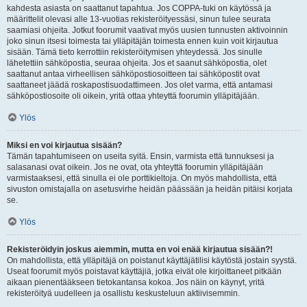
kahdesta asiasta on saattanut tapahtua. Jos COPPA-tuki on käytössä ja
määrittelit olevasi alle 13-vuotias rekisteröityessäsi, sinun tulee seurata
saamiasi ohjeita. Jotkut foorumit vaativat myös uusien tunnusten aktivoinnin
joko sinun itsesi toimesta tai ylläpitäjän toimesta ennen kuin voit kirjautua
sisään. Tämä tieto kerrottiin rekisteröitymisen yhteydessä. Jos sinulle
lähetettiin sähköpostia, seuraa ohjeita. Jos et saanut sähköpostia, olet
saattanut antaa virheellisen sähköpostiosoitteen tai sähköpostit ovat
saattaneet jäädä roskapostisuodattimeen. Jos olet varma, että antamasi
sähköpostiosoite oli oikein, yritä ottaa yhteyttä foorumin ylläpitäjään.
Ylös
Miksi en voi kirjautua sisään?
Tämän tapahtumiseen on useita syitä. Ensin, varmista että tunnuksesi ja
salasanasi ovat oikein. Jos ne ovat, ota yhteyttä foorumin ylläpitäjään
varmistaaksesi, että sinulla ei ole porttikieltoja. On myös mahdollista, että
sivuston omistajalla on asetusvirhe heidän päässään ja heidän pitäisi korjata
se.
Ylös
Rekisteröidyin joskus aiemmin, mutta en voi enää kirjautua sisään?!
On mahdollista, että ylläpitäjä on poistanut käyttäjätilisi käytöstä jostain syystä.
Useat foorumit myös poistavat käyttäjiä, jotka eivät ole kirjoittaneet pitkään
aikaan pienentääkseen tietokantansa kokoa. Jos näin on käynyt, yritä
rekisteröityä uudelleen ja osallistu keskusteluun aktiivisemmin.