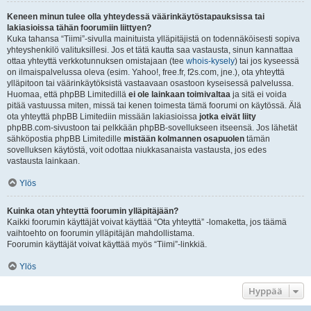
Keneen minun tulee olla yhteydessä väärinkäytöstapauksissa tai
lakiasioissa tähän foorumiin liittyen?
Kuka tahansa “Tiimi”-sivulla mainituista ylläpitäjistä on todennäköisesti sopiva
yhteyshenkilö valituksillesi. Jos et tätä kautta saa vastausta, sinun kannattaa
ottaa yhteyttä verkkotunnuksen omistajaan (tee
whois-kysely
) tai jos kyseessä
on ilmaispalvelussa oleva (esim. Yahoo!, free.fr, f2s.com, jne.), ota yhteyttä
ylläpitoon tai väärinkäytöksistä vastaavaan osastoon kyseisessä palvelussa.
Huomaa, että phpBB Limitedillä
ei ole lainkaan toimivaltaa
ja sitä ei voida
pitää vastuussa miten, missä tai kenen toimesta tämä foorumi on käytössä. Älä
ota yhteyttä phpBB Limitediin missään lakiasioissa
jotka eivät liity
phpBB.com-sivustoon tai pelkkään phpBB-sovellukseen itseensä. Jos lähetät
sähköpostia phpBB Limitedille
mistään kolmannen osapuolen
tämän
sovelluksen käytöstä, voit odottaa niukkasanaista vastausta, jos edes
vastausta lainkaan.
Ylös
Kuinka otan yhteyttä foorumin ylläpitäjään?
Kaikki foorumin käyttäjät voivat käyttää “Ota yhteyttä” -lomaketta, jos täämä
vaihtoehto on foorumin ylläpitäjän mahdollistama.
Foorumin käyttäjät voivat käyttää myös “Tiimi”-linkkiä.
Ylös
Hyppää