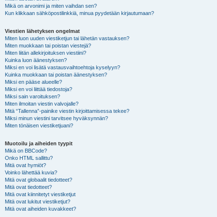
Mikä on arvonimi ja miten vaihdan sen?
Kun klikkaan sähköpostilinkkiä, minua pyydetään kirjautumaan?
Viestien lähetyksen ongelmat
Miten luon uuden viestiketjun tai lähetän vastauksen?
Miten muokkaan tai poistan viestejä?
Miten liitän allekirjoituksen viestiini?
Kuinka luon äänestyksen?
Miksi en voi lisätä vastausvaihtoehtoja kyselyyn?
Kuinka muokkaan tai poistan äänestyksen?
Miksi en pääse alueelle?
Miksi en voi liittää tiedostoja?
Miksi sain varoituksen?
Miten ilmoitan viestin valvojalle?
Mitä “Tallenna”-painike viestin kirjoittamisessa tekee?
Miksi minun viestini tarvitsee hyväksynnän?
Miten tönäisen viestiketjuani?
Muotoilu ja aiheiden tyypit
Mikä on BBCode?
Onko HTML sallittu?
Mitä ovat hymiöt?
Voinko lähettää kuvia?
Mitä ovat globaalit tiedotteet?
Mitä ovat tiedotteet?
Mitä ovat kiinnitetyt viestiketjut
Mitä ovat lukitut viestiketjut?
Mitä ovat aiheiden kuvakkeet?