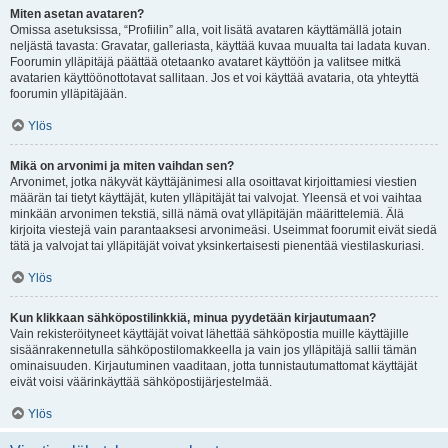
Miten asetan avataren?
Omissa asetuksissa, “Profiilin” alla, voit lisätä avataren käyttämällä jotain
neljästä tavasta: Gravatar, galleriasta, käyttää kuvaa muualta tai ladata kuvan.
Foorumin ylläpitäjä päättää otetaanko avataret käyttöön ja valitsee mitkä
avatarien käyttöönottotavat sallitaan. Jos et voi käyttää avataria, ota yhteyttä
foorumin ylläpitäjään.
Ylös
Mikä on arvonimi ja miten vaihdan sen?
Arvonimet, jotka näkyvät käyttäjänimesi alla osoittavat kirjoittamiesi viestien
määrän tai tietyt käyttäjät, kuten ylläpitäjät tai valvojat. Yleensä et voi vaihtaa
minkään arvonimen tekstiä, sillä nämä ovat ylläpitäjän määrittelemiä. Älä
kirjoita viestejä vain parantaaksesi arvonimeäsi. Useimmat foorumit eivät siedä
tätä ja valvojat tai ylläpitäjät voivat yksinkertaisesti pienentää viestilaskuriasi.
Ylös
Kun klikkaan sähköpostilinkkiä, minua pyydetään kirjautumaan?
Vain rekisteröityneet käyttäjät voivat lähettää sähköpostia muille käyttäjille
sisäänrakennetulla sähköpostilomakkeella ja vain jos ylläpitäjä sallii tämän
ominaisuuden. Kirjautuminen vaaditaan, jotta tunnistautumattomat käyttäjät
eivät voisi väärinkäyttää sähköpostijärjestelmää.
Ylös