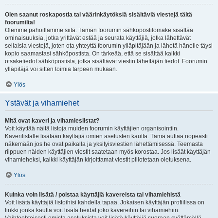
Olen saanut roskapostia tai väärinkäytöksiä sisältäviä viestejä tältä
foorumilta!
Olemme pahoillamme siitä. Tämän foorumin sähköpostilomake sisältää
ominaisuuksia, jotka yrittävät estää ja seurata käyttäjiä, jotka lähettävät
sellaisia viestejä, joten ota yhteyttä foorumin ylläpitäjään ja lähetä hänelle täysi
kopio saamastasi sähköpostista. On tärkeää, että se sisältää kaikki
otsaketiedot sähköpostista, jotka sisältävät viestin lähettäjän tiedot. Foorumin
ylläpitäjä voi sitten toimia tarpeen mukaan.
Ylös
Ystävät ja vihamiehet
Mitä ovat kaveri ja vihamieslistat?
Voit käyttää näitä listoja muiden foorumin käyttäjien organisointiin.
Kaverilistalle lisätään käyttäjiä omien asetusten kautta. Tämä auttaa nopeasti
näkemään jos he ovat paikalla ja yksityisviestien lähettämisessä. Teemasta
riippuen näiden käyttäjien viestit saatetaan myös korostaa. Jos lisäät käyttäjän
vihamieheksi, kaikki käyttäjän kirjoittamat viestit piilotetaan oletuksena.
Ylös
Kuinka voin lisätä / poistaa käyttäjiä kavereista tai vihamiehistä
Voit lisätä käyttäjiä listoihisi kahdella tapaa. Jokaisen käyttäjän profiilissa on
linkki jonka kautta voit lisätä heidät joko kavereihin tai vihamiehiin.