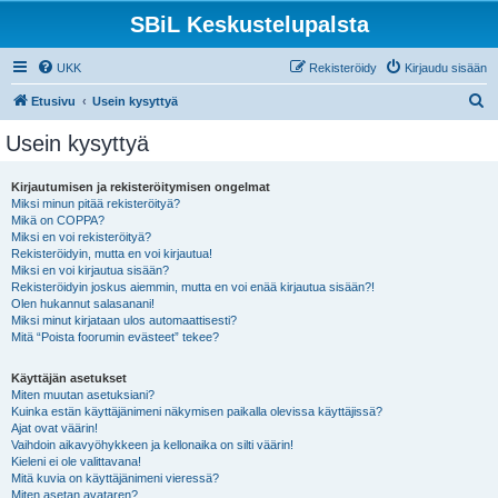
SBiL Keskustelupalsta
UKK
Rekisteröidy
Kirjaudu sisään
E
Etusivu
Usein kysyttyä
t
Usein kysyttyä
s
i
Kirjautumisen ja rekisteröitymisen ongelmat
Miksi minun pitää rekisteröityä?
Mikä on COPPA?
Miksi en voi rekisteröityä?
Rekisteröidyin, mutta en voi kirjautua!
Miksi en voi kirjautua sisään?
Rekisteröidyin joskus aiemmin, mutta en voi enää kirjautua sisään?!
Olen hukannut salasanani!
Miksi minut kirjataan ulos automaattisesti?
Mitä “Poista foorumin evästeet” tekee?
Käyttäjän asetukset
Miten muutan asetuksiani?
Kuinka estän käyttäjänimeni näkymisen paikalla olevissa käyttäjissä?
Ajat ovat väärin!
Vaihdoin aikavyöhykkeen ja kellonaika on silti väärin!
Kieleni ei ole valittavana!
Mitä kuvia on käyttäjänimeni vieressä?
Miten asetan avataren?