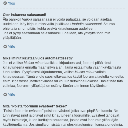
Ylös
Olen hukannut salasanani!
Älä panikoi! Vaikka salasanaasi ei voida palauttaa, se voidaan asettaa
uudelleen. Käy kirjautumissivulla ja klikkaa
Unohdin salasanani
. Seuraa
ohjeita ja sinun pitäisi kohta pystyä kirjautumaan uudelleen.
Jos et pysty asettamaan salasanaasi uudelleen, ota yhteyttä foorumin
ylläpitäjään.
Ylös
Miksi minut kirjataan ulos automaattisesti?
Jos et valitse
Muista minut
-laatikkoa kirjautuessasi, foorumi pitää sinut
kirjautuneena ennalta määritellyn ajan. Tämä estää muita väärinkäyttämästä
tunnuksiasi. Pysyäksesi kirjautuneena, valitse
Muista minut
-valinta
kirjautuessasi. Tämä ei ole suositeltavaa, jos käytät foorumia jaetulta koneelta,
esim. kirjastossa, nettikahvilassa tai koulun tietokoneluokassa. Jos et näe tätä
valintaa, foorumin ylläpitäjä on estänyt tämän toiminnon käyttämisen.
Ylös
Mitä “Poista foorumin evästeet” tekee?
“Poista foorumin evästeet” poistaa evästeet, jotka ovat phpBB:n luomia. Ne
tunnistavat sinut ja pitävät sinut kirjautuneena foorumille. Evästeet tarjoavat
myös toimintoja, kuten luettujen seurantaa, jos ne ovat foorumin ylläpitäjän
käyttöönottamia. Jos sinulla on sisään tai uloskirjautumisen kanssa ongelmia,