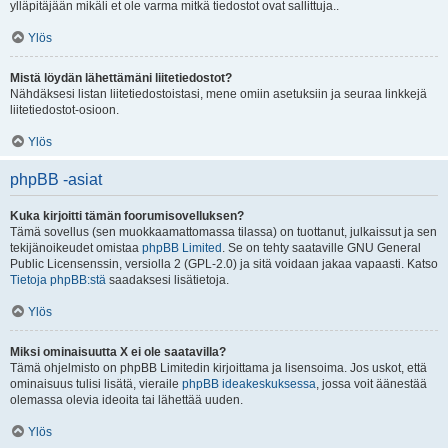
ylläpitäjään mikäli et ole varma mitkä tiedostot ovat sallittuja..
Ylös
Mistä löydän lähettämäni liitetiedostot?
Nähdäksesi listan liitetiedostoistasi, mene omiin asetuksiin ja seuraa linkkejä
liitetiedostot-osioon.
Ylös
phpBB -asiat
Kuka kirjoitti tämän foorumisovelluksen?
Tämä sovellus (sen muokkaamattomassa tilassa) on tuottanut, julkaissut ja sen
tekijänoikeudet omistaa
phpBB Limited
. Se on tehty saataville GNU General
Public Licensenssin, versiolla 2 (GPL-2.0) ja sitä voidaan jakaa vapaasti. Katso
Tietoja phpBB:stä
saadaksesi lisätietoja.
Ylös
Miksi ominaisuutta X ei ole saatavilla?
Tämä ohjelmisto on phpBB Limitedin kirjoittama ja lisensoima. Jos uskot, että
ominaisuus tulisi lisätä, vieraile
phpBB ideakeskuksessa
, jossa voit äänestää
olemassa olevia ideoita tai lähettää uuden.
Ylös