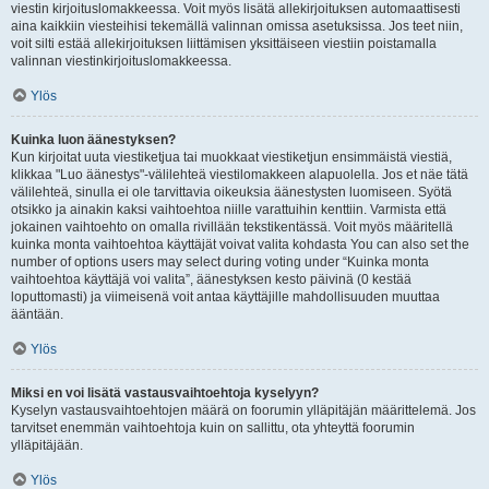
viestin kirjoituslomakkeessa. Voit myös lisätä allekirjoituksen automaattisesti
aina kaikkiin viesteihisi tekemällä valinnan omissa asetuksissa. Jos teet niin,
voit silti estää allekirjoituksen liittämisen yksittäiseen viestiin poistamalla
valinnan viestinkirjoituslomakkeessa.
Ylös
Kuinka luon äänestyksen?
Kun kirjoitat uuta viestiketjua tai muokkaat viestiketjun ensimmäistä viestiä,
klikkaa "Luo äänestys"-välilehteä viestilomakkeen alapuolella. Jos et näe tätä
välilehteä, sinulla ei ole tarvittavia oikeuksia äänestysten luomiseen. Syötä
otsikko ja ainakin kaksi vaihtoehtoa niille varattuihin kenttiin. Varmista että
jokainen vaihtoehto on omalla rivillään tekstikentässä. Voit myös määritellä
kuinka monta vaihtoehtoa käyttäjät voivat valita kohdasta You can also set the
number of options users may select during voting under “Kuinka monta
vaihtoehtoa käyttäjä voi valita”, äänestyksen kesto päivinä (0 kestää
loputtomasti) ja viimeisenä voit antaa käyttäjille mahdollisuuden muuttaa
ääntään.
Ylös
Miksi en voi lisätä vastausvaihtoehtoja kyselyyn?
Kyselyn vastausvaihtoehtojen määrä on foorumin ylläpitäjän määrittelemä. Jos
tarvitset enemmän vaihtoehtoja kuin on sallittu, ota yhteyttä foorumin
ylläpitäjään.
Ylös