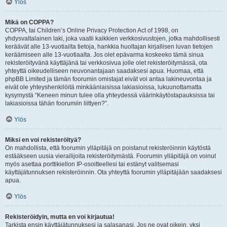
Ylös
Mikä on COPPA?
COPPA, tai Children’s Online Privacy Protection Act of 1998, on
yhdysvaltalainen laki, joka vaatii kaikkien verkkosivustojen, jotka mahdollisesti
keräävät alle 13-vuotiailta tietoja, hankkia huoltajan kirjallisen luvan tietojen
keräämiseen alle 13-vuotiaalta. Jos olet epävarma koskeeko tämä sinua
rekisteröityvänä käyttäjänä tai verkkosivua jolle olet rekisteröitymässä, ota
yhteyttä oikeudelliseen neuvonantajaan saadaksesi apua. Huomaa, että
phpBB Limited ja tämän foorumin omistajat eivät voi antaa lakineuvontaa ja
eivät ole yhteyshenkilöitä minkäänlaisissa lakiasioissa, lukuunottamatta
kysymystä “Keneen minun tulee olla yhteydessä väärinkäytöstapauksissa tai
lakiasioissa tähän foorumiin liittyen?”.
Ylös
Miksi en voi rekisteröityä?
On mahdollista, että foorumin ylläpitäjä on poistanut rekisteröinnin käytöstä
estääkseen uusia vierailijoita rekisteröitymästä. Foorumin ylläpitäjä on voinut
myös asettaa porttikiellon IP-osoitteellesi tai estänyt valitsemasi
käyttäjätunnuksen rekisteröinnin. Ota yhteyttä foorumin ylläpitäjään saadaksesi
apua.
Ylös
Rekisteröidyin, mutta en voi kirjautua!
Tarkista ensin käyttäjätunnuksesi ja salasanasi. Jos ne ovat oikein, yksi