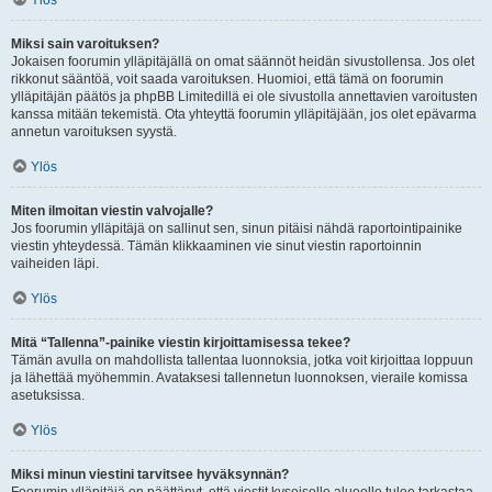
Ylös
Miksi sain varoituksen?
Jokaisen foorumin ylläpitäjällä on omat säännöt heidän sivustollensa. Jos olet
rikkonut sääntöä, voit saada varoituksen. Huomioi, että tämä on foorumin
ylläpitäjän päätös ja phpBB Limitedillä ei ole sivustolla annettavien varoitusten
kanssa mitään tekemistä. Ota yhteyttä foorumin ylläpitäjään, jos olet epävarma
annetun varoituksen syystä.
Ylös
Miten ilmoitan viestin valvojalle?
Jos foorumin ylläpitäjä on sallinut sen, sinun pitäisi nähdä raportointipainike
viestin yhteydessä. Tämän klikkaaminen vie sinut viestin raportoinnin
vaiheiden läpi.
Ylös
Mitä “Tallenna”-painike viestin kirjoittamisessa tekee?
Tämän avulla on mahdollista tallentaa luonnoksia, jotka voit kirjoittaa loppuun
ja lähettää myöhemmin. Avataksesi tallennetun luonnoksen, vieraile komissa
asetuksissa.
Ylös
Miksi minun viestini tarvitsee hyväksynnän?