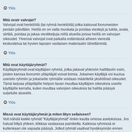
Ylös
Mitä ovatr valvojat?
Valvojat ovat henkilöitä (tai ryhmä henkilöitä) jotka katsovat foorumeiden
perään päivittäin. Heillä on on valta muokata ja poistaa viestejä ja lukita, avata,
siirtää, poistaa ja jakaa viestiketjuja niillä alueilla joissa heillä on valvojan
oikeudet. Yleensä valvojat ovat paikalla estämässä aiheen vierestä
keskustelua tai hyvien tapojen vastaisen materiaalin lähettämistä.
Ylös
Mitä ovat käyttäjäryhmät?
Käyttäjäryhmät ovat käyttäjien ryhmiä, jotka jakavat yhteisön hallittaviin osiin,
joiden kanssa foorumin ylläpitäjät voivat toimia. Jokainen käyttäjä voi kuulua
useisiin ryhmiin ja jokaiselle ryhmälle voidaan määritellä yksilölliset oikeudet.
Tämä tarjoaa ylläpitäjille helpon tavan muuttaa käyttäjien oikeuksia useille
käyttäjille kerralla, kuten muuttaa valvojien oikeuksia tai hallita pääsyä
suljetulle alueelle.
Ylös
Missä ovat käyttäjäryhmät ja miten liityn sellaiseen?
Voit nähdä kaikki ryhmät “Käyttäjäryhmät”-linkin kautta omissa asetuksissa. Jos
haluat liittyä yhteen, klikkaa vastaavaa painiketta. Kaikissa ryhmissä ei
kuitenkaan ole vapaata pääsyä. Jotkut ryhmät vaativat hyväksynnän ennen