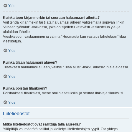
Ylös
Kuinka teen kirjanmerkin tai seuraan haluamaani aihetta?
Voit tehdä kirjanmekin tai tilata haluamasi aiheen valitsemalla sopivan linkin
“Aiheen työkalut” -valikossa, joka on sijoitettu kätevästi keskustelun ylä- ja
alalaidan lähelle.
Viestiketjuun vastaaminen ja valinta “Huomauta kun vastaus lähetetään” tilaa
viestiketjun.
Ylös
Kuinka tilaan haluamani alueen?
Tilataksesi haluamasi alueen, valitse “Tilaa alue” -linkki, aluesivun alalaidassa.
Ylös
Kuinka poistan tilaukseni?
Poistaaksesi tilauksiasi, mene omiin asetuksiisi ja seuraa linkkejä tilauksiisi.
Ylös
Liitetiedostot
Mitkä liitetiedostot ovat sallittuja tällä alueella?
Ylläpitäjä voi määrätä sallitut ja kielletyt liitetiedostojen tyypit. Ota yhteys