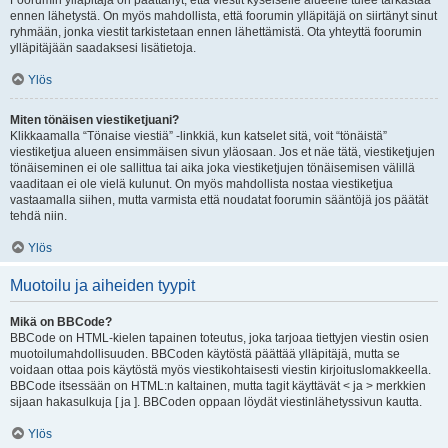
Foorumin ylläpitäjä on päättänyt, että viestit kyseiselle alueelle tulee tarkastaa
ennen lähetystä. On myös mahdollista, että foorumin ylläpitäjä on siirtänyt sinut
ryhmään, jonka viestit tarkistetaan ennen lähettämistä. Ota yhteyttä foorumin
ylläpitäjään saadaksesi lisätietoja.
Ylös
Miten tönäisen viestiketjuani?
Klikkaamalla “Tönaise viestiä” -linkkiä, kun katselet sitä, voit “tönäistä”
viestiketjua alueen ensimmäisen sivun yläosaan. Jos et näe tätä, viestiketjujen
tönäiseminen ei ole sallittua tai aika joka viestiketjujen tönäisemisen välillä
vaaditaan ei ole vielä kulunut. On myös mahdollista nostaa viestiketjua
vastaamalla siihen, mutta varmista että noudatat foorumin sääntöjä jos päätät
tehdä niin.
Ylös
Muotoilu ja aiheiden tyypit
Mikä on BBCode?
BBCode on HTML-kielen tapainen toteutus, joka tarjoaa tiettyjen viestin osien
muotoilumahdollisuuden. BBCoden käytöstä päättää ylläpitäjä, mutta se
voidaan ottaa pois käytöstä myös viestikohtaisesti viestin kirjoituslomakkeella.
BBCode itsessään on HTML:n kaltainen, mutta tagit käyttävät < ja > merkkien
sijaan hakasulkuja [ ja ]. BBCoden oppaan löydät viestinlähetyssivun kautta.
Ylös