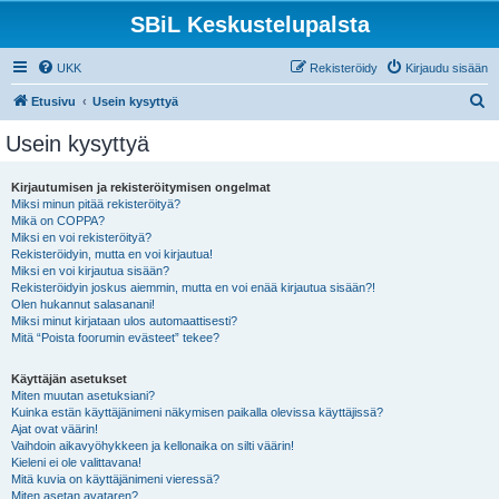
SBiL Keskustelupalsta
UKK
Rekisteröidy
Kirjaudu sisään
E
Etusivu
Usein kysyttyä
t
Usein kysyttyä
s
i
Kirjautumisen ja rekisteröitymisen ongelmat
Miksi minun pitää rekisteröityä?
Mikä on COPPA?
Miksi en voi rekisteröityä?
Rekisteröidyin, mutta en voi kirjautua!
Miksi en voi kirjautua sisään?
Rekisteröidyin joskus aiemmin, mutta en voi enää kirjautua sisään?!
Olen hukannut salasanani!
Miksi minut kirjataan ulos automaattisesti?
Mitä “Poista foorumin evästeet” tekee?
Käyttäjän asetukset
Miten muutan asetuksiani?
Kuinka estän käyttäjänimeni näkymisen paikalla olevissa käyttäjissä?
Ajat ovat väärin!
Vaihdoin aikavyöhykkeen ja kellonaika on silti väärin!
Kieleni ei ole valittavana!
Mitä kuvia on käyttäjänimeni vieressä?
Miten asetan avataren?