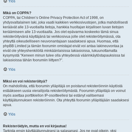
Ylös
Mikä on COPPA?
COPPA, tai Children’s Online Privacy Protection Act of 1998, on
yhdysvaltalainen laki, joka vaatii kaikkien verkkosivustojen, jotka mahdollisesti
keräävät alle 13-vuotiailta tietoja, hankkia huoltajan kirjallisen luvan tietojen
keräämiseen alle 13-vuotiaalta. Jos olet epävarma koskeeko tämä sinua
rekisteröityvänä käyttäjänä tai verkkosivua jolle olet rekisteröitymässä, ota
yhteyttä oikeudelliseen neuvonantajaan saadaksesi apua. Huomaa, että
phpBB Limited ja tämän foorumin omistajat eivät voi antaa lakineuvontaa ja
eivät ole yhteyshenkilöitä minkäänlaisissa lakiasioissa, lukuunottamatta
kysymystä “Keneen minun tulee olla yhteydessä väärinkäytöstapauksissa tai
lakiasioissa tähän foorumiin liittyen?”.
Ylös
Miksi en voi rekisteröityä?
On mahdollista, että foorumin ylläpitäjä on poistanut rekisteröinnin käytöstä
estääkseen uusia vierailijoita rekisteröitymästä. Foorumin ylläpitäjä on voinut
myös asettaa porttikiellon IP-osoitteellesi tai estänyt valitsemasi
käyttäjätunnuksen rekisteröinnin. Ota yhteyttä foorumin ylläpitäjään saadaksesi
apua.
Ylös
Rekisteröidyin, mutta en voi kirjautua!
Tarkista ensin käyttäjätunnuksesi ja salasanasi. Jos ne ovat oikein, yksi