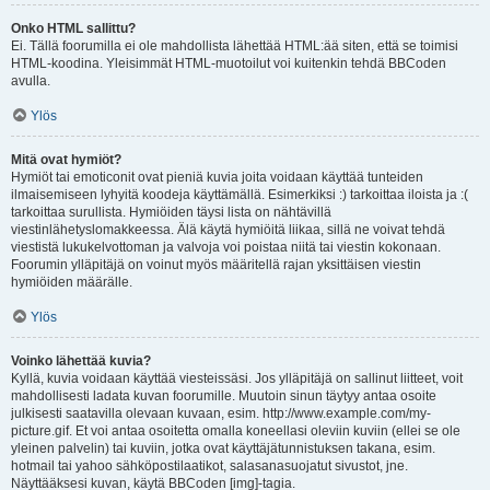
Onko HTML sallittu?
Ei. Tällä foorumilla ei ole mahdollista lähettää HTML:ää siten, että se toimisi
HTML-koodina. Yleisimmät HTML-muotoilut voi kuitenkin tehdä BBCoden
avulla.
Ylös
Mitä ovat hymiöt?
Hymiöt tai emoticonit ovat pieniä kuvia joita voidaan käyttää tunteiden
ilmaisemiseen lyhyitä koodeja käyttämällä. Esimerkiksi :) tarkoittaa iloista ja :(
tarkoittaa surullista. Hymiöiden täysi lista on nähtävillä
viestinlähetyslomakkeessa. Älä käytä hymiöitä liikaa, sillä ne voivat tehdä
viestistä lukukelvottoman ja valvoja voi poistaa niitä tai viestin kokonaan.
Foorumin ylläpitäjä on voinut myös määritellä rajan yksittäisen viestin
hymiöiden määrälle.
Ylös
Voinko lähettää kuvia?
Kyllä, kuvia voidaan käyttää viesteissäsi. Jos ylläpitäjä on sallinut liitteet, voit
mahdollisesti ladata kuvan foorumille. Muutoin sinun täytyy antaa osoite
julkisesti saatavilla olevaan kuvaan, esim. http://www.example.com/my-
picture.gif. Et voi antaa osoitetta omalla koneellasi oleviin kuviin (ellei se ole
yleinen palvelin) tai kuviin, jotka ovat käyttäjätunnistuksen takana, esim.
hotmail tai yahoo sähköpostilaatikot, salasanasuojatut sivustot, jne.
Näyttääksesi kuvan, käytä BBCoden [img]-tagia.