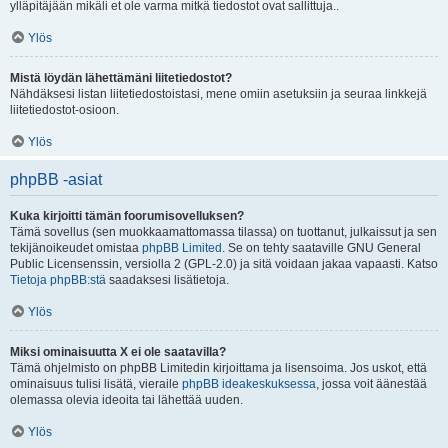
ylläpitäjään mikäli et ole varma mitkä tiedostot ovat sallittuja..
Ylös
Mistä löydän lähettämäni liitetiedostot?
Nähdäksesi listan liitetiedostoistasi, mene omiin asetuksiin ja seuraa linkkejä
liitetiedostot-osioon.
Ylös
phpBB -asiat
Kuka kirjoitti tämän foorumisovelluksen?
Tämä sovellus (sen muokkaamattomassa tilassa) on tuottanut, julkaissut ja sen
tekijänoikeudet omistaa
phpBB Limited
. Se on tehty saataville GNU General
Public Licensenssin, versiolla 2 (GPL-2.0) ja sitä voidaan jakaa vapaasti. Katso
Tietoja phpBB:stä
saadaksesi lisätietoja.
Ylös
Miksi ominaisuutta X ei ole saatavilla?
Tämä ohjelmisto on phpBB Limitedin kirjoittama ja lisensoima. Jos uskot, että
ominaisuus tulisi lisätä, vieraile
phpBB ideakeskuksessa
, jossa voit äänestää
olemassa olevia ideoita tai lähettää uuden.
Ylös