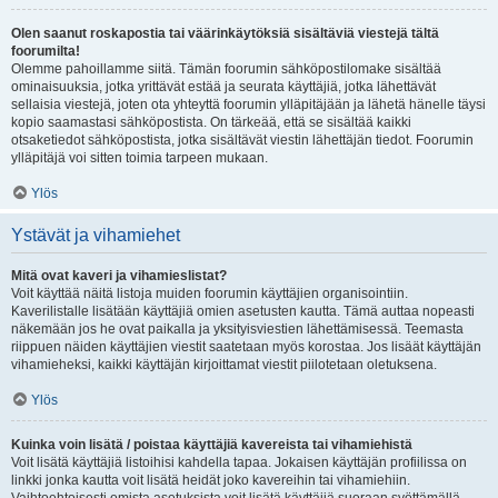
Olen saanut roskapostia tai väärinkäytöksiä sisältäviä viestejä tältä
foorumilta!
Olemme pahoillamme siitä. Tämän foorumin sähköpostilomake sisältää
ominaisuuksia, jotka yrittävät estää ja seurata käyttäjiä, jotka lähettävät
sellaisia viestejä, joten ota yhteyttä foorumin ylläpitäjään ja lähetä hänelle täysi
kopio saamastasi sähköpostista. On tärkeää, että se sisältää kaikki
otsaketiedot sähköpostista, jotka sisältävät viestin lähettäjän tiedot. Foorumin
ylläpitäjä voi sitten toimia tarpeen mukaan.
Ylös
Ystävät ja vihamiehet
Mitä ovat kaveri ja vihamieslistat?
Voit käyttää näitä listoja muiden foorumin käyttäjien organisointiin.
Kaverilistalle lisätään käyttäjiä omien asetusten kautta. Tämä auttaa nopeasti
näkemään jos he ovat paikalla ja yksityisviestien lähettämisessä. Teemasta
riippuen näiden käyttäjien viestit saatetaan myös korostaa. Jos lisäät käyttäjän
vihamieheksi, kaikki käyttäjän kirjoittamat viestit piilotetaan oletuksena.
Ylös
Kuinka voin lisätä / poistaa käyttäjiä kavereista tai vihamiehistä
Voit lisätä käyttäjiä listoihisi kahdella tapaa. Jokaisen käyttäjän profiilissa on
linkki jonka kautta voit lisätä heidät joko kavereihin tai vihamiehiin.