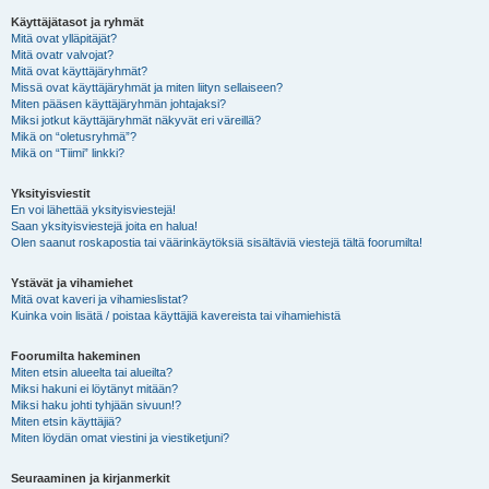
Käyttäjätasot ja ryhmät
Mitä ovat ylläpitäjät?
Mitä ovatr valvojat?
Mitä ovat käyttäjäryhmät?
Missä ovat käyttäjäryhmät ja miten liityn sellaiseen?
Miten pääsen käyttäjäryhmän johtajaksi?
Miksi jotkut käyttäjäryhmät näkyvät eri väreillä?
Mikä on “oletusryhmä”?
Mikä on “Tiimi” linkki?
Yksityisviestit
En voi lähettää yksityisviestejä!
Saan yksityisviestejä joita en halua!
Olen saanut roskapostia tai väärinkäytöksiä sisältäviä viestejä tältä foorumilta!
Ystävät ja vihamiehet
Mitä ovat kaveri ja vihamieslistat?
Kuinka voin lisätä / poistaa käyttäjiä kavereista tai vihamiehistä
Foorumilta hakeminen
Miten etsin alueelta tai alueilta?
Miksi hakuni ei löytänyt mitään?
Miksi haku johti tyhjään sivuun!?
Miten etsin käyttäjiä?
Miten löydän omat viestini ja viestiketjuni?
Seuraaminen ja kirjanmerkit