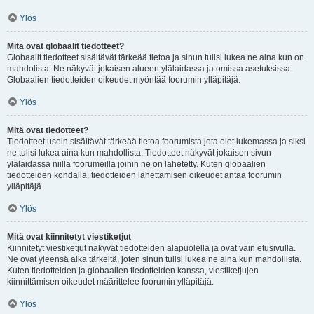
Ylös
Mitä ovat globaalit tiedotteet?
Globaalit tiedotteet sisältävät tärkeää tietoa ja sinun tulisi lukea ne aina kun on
mahdolista. Ne näkyvät jokaisen alueen ylälaidassa ja omissa asetuksissa.
Globaalien tiedotteiden oikeudet myöntää foorumin ylläpitäjä.
Ylös
Mitä ovat tiedotteet?
Tiedotteet usein sisältävät tärkeää tietoa foorumista jota olet lukemassa ja siksi
ne tulisi lukea aina kun mahdollista. Tiedotteet näkyvät jokaisen sivun
ylälaidassa niillä foorumeilla joihin ne on lähetetty. Kuten globaalien
tiedotteiden kohdalla, tiedotteiden lähettämisen oikeudet antaa foorumin
ylläpitäjä.
Ylös
Mitä ovat kiinnitetyt viestiketjut
Kiinnitetyt viestiketjut näkyvät tiedotteiden alapuolella ja ovat vain etusivulla.
Ne ovat yleensä aika tärkeitä, joten sinun tulisi lukea ne aina kun mahdollista.
Kuten tiedotteiden ja globaalien tiedotteiden kanssa, viestiketjujen
kiinnittämisen oikeudet määrittelee foorumin ylläpitäjä.
Ylös