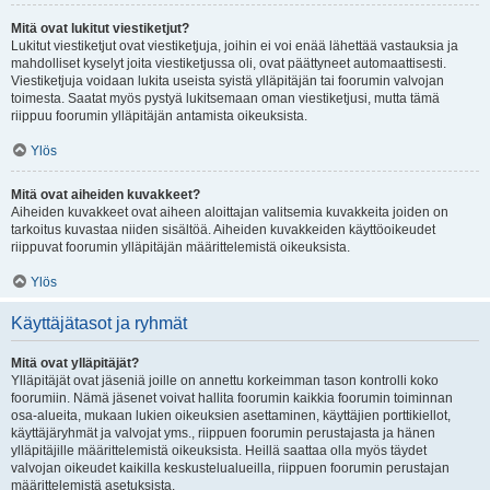
Mitä ovat lukitut viestiketjut?
Lukitut viestiketjut ovat viestiketjuja, joihin ei voi enää lähettää vastauksia ja
mahdolliset kyselyt joita viestiketjussa oli, ovat päättyneet automaattisesti.
Viestiketjuja voidaan lukita useista syistä ylläpitäjän tai foorumin valvojan
toimesta. Saatat myös pystyä lukitsemaan oman viestiketjusi, mutta tämä
riippuu foorumin ylläpitäjän antamista oikeuksista.
Ylös
Mitä ovat aiheiden kuvakkeet?
Aiheiden kuvakkeet ovat aiheen aloittajan valitsemia kuvakkeita joiden on
tarkoitus kuvastaa niiden sisältöä. Aiheiden kuvakkeiden käyttöoikeudet
riippuvat foorumin ylläpitäjän määrittelemistä oikeuksista.
Ylös
Käyttäjätasot ja ryhmät
Mitä ovat ylläpitäjät?
Ylläpitäjät ovat jäseniä joille on annettu korkeimman tason kontrolli koko
foorumiin. Nämä jäsenet voivat hallita foorumin kaikkia foorumin toiminnan
osa-alueita, mukaan lukien oikeuksien asettaminen, käyttäjien porttikiellot,
käyttäjäryhmät ja valvojat yms., riippuen foorumin perustajasta ja hänen
ylläpitäjille määrittelemistä oikeuksista. Heillä saattaa olla myös täydet
valvojan oikeudet kaikilla keskustelualueilla, riippuen foorumin perustajan
määrittelemistä asetuksista.