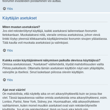
foorumin evästeiden poistaminen voi auttaa.
Ylös
Käyttäjän asetukset
Miten muutan asetuksiani?
Jos olet rekisteröitynyt käyttäjä, kaikki asetuksesi tallennetaan foorumin
tietokantaan. Muokataksesi niitä, vieraile omissa asetuksissa, johon vievä
linkki löytyy yleensä klikkaamalla käyttäjänimeäsi foorumin sivujen ylälaidassa.
Tätä kautta voit muokata asetuksiasi ja valintojasi.
Ylös
Kuinka estän käyttäjänimeni näkymisen paikalla olevissa käyttäjissä?
Omissa asetuksissasi, “Asetukset”-välilehdellä, löydät mahdollisuuden valita
Piilota paikallaolo
. Ottamalla tämän asetuksen käyttöön näyt vain ylläpitäjille,
valvojille ja itsellesi. Sinut lasketaan piilossa oleviin käyttäjiin.
Ylös
Ajat ovat väärin!
On mahdollista, että näytetty aika on eri aikavyöhykkeeltä kuin se jossa itse
olet. Tässä tapauksessa valitse omista asetuksista oma aikavyöhykkeesi, esim.
Lontoo, Pariisi, New York, Sidney, jne. Huomaathan, että aikavyöhykkeen
vaihtaminen, kuten monet muutkin asetukset ovat vain rekisteröityneille
käyttäjille. Jos et ole rekisteröitynyt, tämä on hyvä aika tehdä niin.