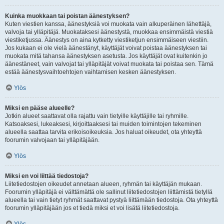
Kuinka muokkaan tai poistan äänestyksen?
Kuten viestien kanssa, äänestyksiä voi muokata vain alkuperäinen lähettäjä,
valvoja tai ylläpitäjä. Muokataksesi äänestystä, muokkaa ensimmäistä viestiä
viestiketjussa. Äänestys on aina kytketty viestiketjun ensimmäiseen viestiin.
Jos kukaan ei ole vielä äänestänyt, käyttäjät voivat poistaa äänestyksen tai
muokata mitä tahansa äänestyksen asetusta. Jos käyttäjät ovat kuitenkin jo
äänestäneet, vain valvojat tai ylläpitäjät voivat muokata tai poistaa sen. Tämä
estää äänestysvaihtoehtojen vaihtamisen kesken äänestyksen.
Ylös
Miksi en pääse alueelle?
Jotkin alueet saattavat olla rajattu vain tietyille käyttäjille tai ryhmille.
Katsoaksesi, lukeaksesi, kirjoittaaksesi tai muiden toimintojen tekeminen
alueella saattaa tarvita erikoisoikeuksia. Jos haluat oikeudet, ota yhteyttä
foorumin valvojaan tai ylläpitäjään.
Ylös
Miksi en voi liittää tiedostoja?
Liitetiedostojen oikeudet annetaan alueen, ryhmän tai käyttäjän mukaan.
Foorumin ylläpitäjä ei välttämättä ole sallinut liitetiedostojen liittämistä tietyllä
alueella tai vain tietyt ryhmät saattavat pystyä liittämään tiedostoja. Ota yhteyttä
foorumin ylläpitäjään jos et tiedä miksi et voi lisätä liitetiedostoja.