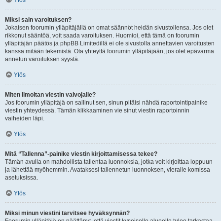
Ylös
Miksi sain varoituksen?
Jokaisen foorumin ylläpitäjällä on omat säännöt heidän sivustollensa. Jos olet
rikkonut sääntöä, voit saada varoituksen. Huomioi, että tämä on foorumin
ylläpitäjän päätös ja phpBB Limitedillä ei ole sivustolla annettavien varoitusten
kanssa mitään tekemistä. Ota yhteyttä foorumin ylläpitäjään, jos olet epävarma
annetun varoituksen syystä.
Ylös
Miten ilmoitan viestin valvojalle?
Jos foorumin ylläpitäjä on sallinut sen, sinun pitäisi nähdä raportointipainike
viestin yhteydessä. Tämän klikkaaminen vie sinut viestin raportoinnin
vaiheiden läpi.
Ylös
Mitä “Tallenna”-painike viestin kirjoittamisessa tekee?
Tämän avulla on mahdollista tallentaa luonnoksia, jotka voit kirjoittaa loppuun
ja lähettää myöhemmin. Avataksesi tallennetun luonnoksen, vieraile komissa
asetuksissa.
Ylös
Miksi minun viestini tarvitsee hyväksynnän?