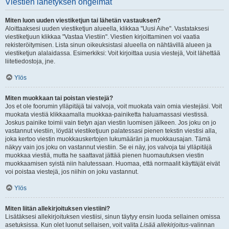
Viestien lähetyksen ongelmat
Miten luon uuden viestiketjun tai lähetän vastauksen?
Aloittaaksesi uuden viestiketjun alueella, klikkaa "Uusi Aihe". Vastataksesi
viestiketjuun klikkaa "Vastaa Viestiin". Viestien kirjoittaminen voi vaatia
rekisteröitymisen. Lista sinun oikeuksistasi alueella on nähtävillä alueen ja
viestiketjun alalaidassa. Esimerkiksi: Voit kirjoittaa uusia viestejä, Voit lähettää
liitetiedostoja, jne.
Ylös
Miten muokkaan tai poistan viestejä?
Jos et ole foorumin ylläpitäjä tai valvoja, voit muokata vain omia viestejäsi. Voit
muokata viestiä klikkaamalla muokkaa-painiketta haluamassasi viestissä.
Joskus painike toimii vain tietyn ajan viestin luomisen jälkeen. Jos joku on jo
vastannut viestiin, löydät viestiketjuun palatessasi pienen tekstin viestisi alla,
joka kertoo viestin muokkauskertojen lukumäärän ja muokkausajan. Tämä
näkyy vain jos joku on vastannut viestiin. Se ei näy, jos valvoja tai ylläpitäjä
muokkaa viestiä, mutta he saattavat jättää pienen huomautuksen viestin
muokkaamisen syistä niin halutessaan. Huomaa, että normaalit käyttäjät eivät
voi poistaa viestejä, jos niihin on joku vastannut.
Ylös
Miten liitän allekirjoituksen viestiini?
Lisätäksesi allekirjoituksen viestiisi, sinun täytyy ensin luoda sellainen omissa
asetuksissa. Kun olet luonut sellaisen, voit valita
Lisää allekirjoitus
-valinnan