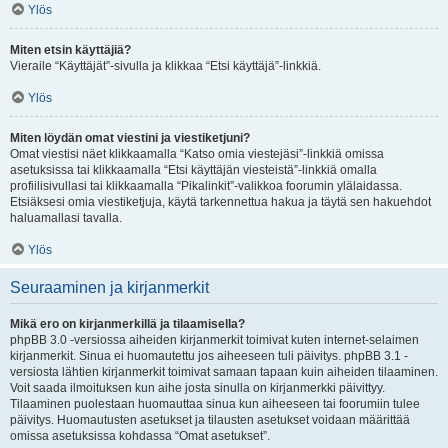
Ylös
Miten etsin käyttäjiä?
Vieraile “Käyttäjät”-sivulla ja klikkaa “Etsi käyttäjä”-linkkiä.
Ylös
Miten löydän omat viestini ja viestiketjuni?
Omat viestisi näet klikkaamalla “Katso omia viestejäsi”-linkkiä omissa
asetuksissa tai klikkaamalla “Etsi käyttäjän viesteistä”-linkkiä omalla
profiilisivullasi tai klikkaamalla “Pikalinkit”-valikkoa foorumin ylälaidassa.
Etsiäksesi omia viestiketjuja, käytä tarkennettua hakua ja täytä sen hakuehdot
haluamallasi tavalla.
Ylös
Seuraaminen ja kirjanmerkit
Mikä ero on kirjanmerkillä ja tilaamisella?
phpBB 3.0 -versiossa aiheiden kirjanmerkit toimivat kuten internet-selaimen
kirjanmerkit. Sinua ei huomautettu jos aiheeseen tuli päivitys. phpBB 3.1 -
versiosta lähtien kirjanmerkit toimivat samaan tapaan kuin aiheiden tilaaminen.
Voit saada ilmoituksen kun aihe josta sinulla on kirjanmerkki päivittyy.
Tilaaminen puolestaan huomauttaa sinua kun aiheeseen tai foorumiin tulee
päivitys. Huomautusten asetukset ja tilausten asetukset voidaan määrittää
omissa asetuksissa kohdassa “Omat asetukset”.