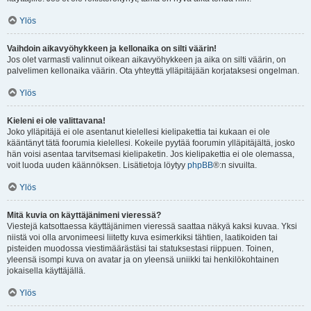
Ylös
Vaihdoin aikavyöhykkeen ja kellonaika on silti väärin!
Jos olet varmasti valinnut oikean aikavyöhykkeen ja aika on silti väärin, on
palvelimen kellonaika väärin. Ota yhteyttä ylläpitäjään korjataksesi ongelman.
Ylös
Kieleni ei ole valittavana!
Joko ylläpitäjä ei ole asentanut kielellesi kielipakettia tai kukaan ei ole
kääntänyt tätä foorumia kielellesi. Kokeile pyytää foorumin ylläpitäjältä, josko
hän voisi asentaa tarvitsemasi kielipaketin. Jos kielipakettia ei ole olemassa,
voit luoda uuden käännöksen. Lisätietoja löytyy
phpBB
®:n sivuilta.
Ylös
Mitä kuvia on käyttäjänimeni vieressä?
Viestejä katsottaessa käyttäjänimen vieressä saattaa näkyä kaksi kuvaa. Yksi
niistä voi olla arvonimeesi liitetty kuva esimerkiksi tähtien, laatikoiden tai
pisteiden muodossa viestimäärästäsi tai statuksestasi riippuen. Toinen,
yleensä isompi kuva on avatar ja on yleensä uniikki tai henkilökohtainen
jokaisella käyttäjällä.
Ylös