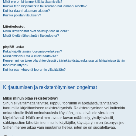
Mikä ero on kirjanmerkillä ja tilaamisella?
Kuinka teen kirjanmerkin tai seuraan haluamaani aihetta?
Kuinka tilaan haluamani alueen?
Kuinka poistan tilaukseni?
Liitetiedostot
Mitkä liitetiedostot ovat sallittuja tällä alueella?
Mistä löydän lähettämäni liitetiedostot?
phpBB -asiat
Kuka kirjoitti tämän foorumisovelluksen?
Miksi ominaisuutta X ei ole saatavilla?
Keneen minun tulee olla yhteydessä väärinkäytöstapauksissa tai lakiasioissa tähän
foorumiin liittyen?
Kuinka otan yhteyttä foorumin ylläpitäjään?
Kirjautumisen ja rekisteröitymisen ongelmat
Miksi minun pitää rekisteröityä?
Sinun ei välttämättä tarvitse, riippuu foorumin ylläpitäjästä, tarvitaanko
foorumilla kirjoittamiseen rekisteröitymistä. Rekisteröityminen voi kuitenkin
antaa sinulle lisää ominaisuuksia käyttöön, jotka eivät ole vieraiden
käytettävissä. Näitä ovat mm. avatar-kuvan määrittely, yksityisviestit,
sähköpostien lähettäminen muille käyttäjille, käyttäjäryhmien jäsenyys jne.
Siihen menee aikaa vain muutamia hetkiä, joten se on suositeltavaa.