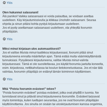
Ylös
Olen hukannut salasanani!
Älä panikoi! Vaikka salasanaasi ei voida palauttaa, se voidaan asettaa
uudelleen. Käy kirjautumissivulla ja klikkaa
Unohdin salasanani
. Seuraa
ohjeita ja sinun pitäisi kohta pystyä kirjautumaan uudelleen.
Jos et pysty asettamaan salasanaasi uudelleen, ota yhteyttä foorumin
ylläpitäjään.
Ylös
Miksi minut kirjataan ulos automaattisesti?
Jos et valitse
Muista minut
-laatikkoa kirjautuessasi, foorumi pitää sinut
kirjautuneena ennalta määritellyn ajan. Tämä estää muita väärinkäyttämästä
tunnuksiasi. Pysyäksesi kirjautuneena, valitse
Muista minut
-valinta
kirjautuessasi. Tämä ei ole suositeltavaa, jos käytät foorumia jaetulta koneelta,
esim. kirjastossa, nettikahvilassa tai koulun tietokoneluokassa. Jos et näe tätä
valintaa, foorumin ylläpitäjä on estänyt tämän toiminnon käyttämisen.
Ylös
Mitä “Poista foorumin evästeet” tekee?
“Poista foorumin evästeet” poistaa evästeet, jotka ovat phpBB:n luomia. Ne
tunnistavat sinut ja pitävät sinut kirjautuneena foorumille. Evästeet tarjoavat
myös toimintoja, kuten luettujen seurantaa, jos ne ovat foorumin ylläpitäjän
käyttöönottamia. Jos sinulla on sisään tai uloskirjautumisen kanssa ongelmia,