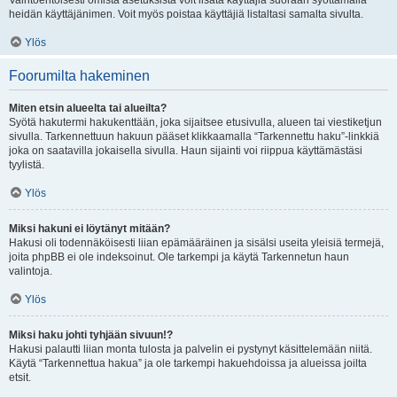
Vaihtoehtoisesti omista asetuksista voit lisätä käyttäjiä suoraan syöttämällä
heidän käyttäjänimen. Voit myös poistaa käyttäjiä listaltasi samalta sivulta.
Ylös
Foorumilta hakeminen
Miten etsin alueelta tai alueilta?
Syötä hakutermi hakukenttään, joka sijaitsee etusivulla, alueen tai viestiketjun
sivulla. Tarkennettuun hakuun pääset klikkaamalla “Tarkennettu haku”-linkkiä
joka on saatavilla jokaisella sivulla. Haun sijainti voi riippua käyttämästäsi
tyylistä.
Ylös
Miksi hakuni ei löytänyt mitään?
Hakusi oli todennäköisesti liian epämääräinen ja sisälsi useita yleisiä termejä,
joita phpBB ei ole indeksoinut. Ole tarkempi ja käytä Tarkennetun haun
valintoja.
Ylös
Miksi haku johti tyhjään sivuun!?
Hakusi palautti liian monta tulosta ja palvelin ei pystynyt käsittelemään niitä.
Käytä “Tarkennettua hakua” ja ole tarkempi hakuehdoissa ja alueissa joilta
etsit.