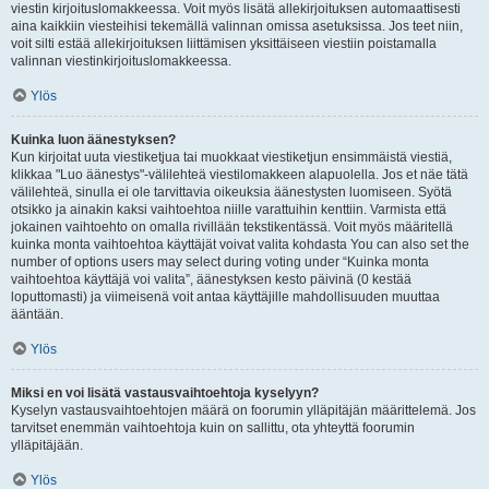
viestin kirjoituslomakkeessa. Voit myös lisätä allekirjoituksen automaattisesti
aina kaikkiin viesteihisi tekemällä valinnan omissa asetuksissa. Jos teet niin,
voit silti estää allekirjoituksen liittämisen yksittäiseen viestiin poistamalla
valinnan viestinkirjoituslomakkeessa.
Ylös
Kuinka luon äänestyksen?
Kun kirjoitat uuta viestiketjua tai muokkaat viestiketjun ensimmäistä viestiä,
klikkaa "Luo äänestys"-välilehteä viestilomakkeen alapuolella. Jos et näe tätä
välilehteä, sinulla ei ole tarvittavia oikeuksia äänestysten luomiseen. Syötä
otsikko ja ainakin kaksi vaihtoehtoa niille varattuihin kenttiin. Varmista että
jokainen vaihtoehto on omalla rivillään tekstikentässä. Voit myös määritellä
kuinka monta vaihtoehtoa käyttäjät voivat valita kohdasta You can also set the
number of options users may select during voting under “Kuinka monta
vaihtoehtoa käyttäjä voi valita”, äänestyksen kesto päivinä (0 kestää
loputtomasti) ja viimeisenä voit antaa käyttäjille mahdollisuuden muuttaa
ääntään.
Ylös
Miksi en voi lisätä vastausvaihtoehtoja kyselyyn?
Kyselyn vastausvaihtoehtojen määrä on foorumin ylläpitäjän määrittelemä. Jos
tarvitset enemmän vaihtoehtoja kuin on sallittu, ota yhteyttä foorumin
ylläpitäjään.
Ylös