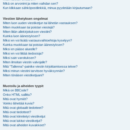
Mikä on arvonimi ja miten vaihdan sen?
Kun klikkaan sähköpostilinkkiä, minua pyydetään kirjautumaan?
Viestien lähetyksen ongelmat
Miten luon uuden viestiketjun tai lähetän vastauksen?
Miten muokkaan tai poistan viestejä?
Miten liitän allekirjoituksen viestiini?
Kuinka luon äänestyksen?
Miksi en voi lisätä vastausvaihtoehtoja kyselyyn?
Kuinka muokkaan tai poistan äänestyksen?
Miksi en pääse alueelle?
Miksi en voi liittää tiedostoja?
Miksi sain varoituksen?
Miten ilmoitan viestin valvojalle?
Mitä “Tallenna”-painike viestin kirjoittamisessa tekee?
Miksi minun viestini tarvitsee hyväksynnän?
Miten tönäisen viestiketjuani?
Muotoilu ja aiheiden tyypit
Mikä on BBCode?
Onko HTML sallittu?
Mitä ovat hymiöt?
Voinko lähettää kuvia?
Mitä ovat globaalit tiedotteet?
Mitä ovat tiedotteet?
Mitä ovat kiinnitetyt viestiketjut
Mitä ovat lukitut viestiketjut?
Mitä ovat aiheiden kuvakkeet?