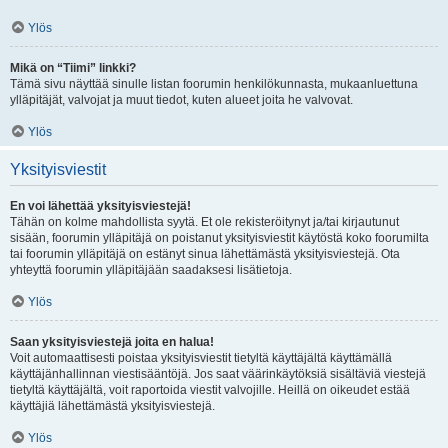
Ylös
Mikä on “Tiimi” linkki?
Tämä sivu näyttää sinulle listan foorumin henkilökunnasta, mukaanluettuna
ylläpitäjät, valvojat ja muut tiedot, kuten alueet joita he valvovat.
Ylös
Yksityisviestit
En voi lähettää yksityisviestejä!
Tähän on kolme mahdollista syytä. Et ole rekisteröitynyt ja/tai kirjautunut
sisään, foorumin ylläpitäjä on poistanut yksityisviestit käytöstä koko foorumilta
tai foorumin ylläpitäjä on estänyt sinua lähettämästä yksityisviestejä. Ota
yhteyttä foorumin ylläpitäjään saadaksesi lisätietoja.
Ylös
Saan yksityisviestejä joita en halua!
Voit automaattisesti poistaa yksityisviestit tietyltä käyttäjältä käyttämällä
käyttäjänhallinnan viestisääntöjä. Jos saat väärinkäytöksiä sisältäviä viestejä
tietyltä käyttäjältä, voit raportoida viestit valvojille. Heillä on oikeudet estää
käyttäjiä lähettämästä yksityisviestejä.
Ylös