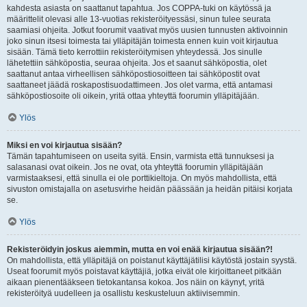
kahdesta asiasta on saattanut tapahtua. Jos COPPA-tuki on käytössä ja
määrittelit olevasi alle 13-vuotias rekisteröityessäsi, sinun tulee seurata
saamiasi ohjeita. Jotkut foorumit vaativat myös uusien tunnusten aktivoinnin
joko sinun itsesi toimesta tai ylläpitäjän toimesta ennen kuin voit kirjautua
sisään. Tämä tieto kerrottiin rekisteröitymisen yhteydessä. Jos sinulle
lähetettiin sähköpostia, seuraa ohjeita. Jos et saanut sähköpostia, olet
saattanut antaa virheellisen sähköpostiosoitteen tai sähköpostit ovat
saattaneet jäädä roskapostisuodattimeen. Jos olet varma, että antamasi
sähköpostiosoite oli oikein, yritä ottaa yhteyttä foorumin ylläpitäjään.
Ylös
Miksi en voi kirjautua sisään?
Tämän tapahtumiseen on useita syitä. Ensin, varmista että tunnuksesi ja
salasanasi ovat oikein. Jos ne ovat, ota yhteyttä foorumin ylläpitäjään
varmistaaksesi, että sinulla ei ole porttikieltoja. On myös mahdollista, että
sivuston omistajalla on asetusvirhe heidän päässään ja heidän pitäisi korjata
se.
Ylös
Rekisteröidyin joskus aiemmin, mutta en voi enää kirjautua sisään?!
On mahdollista, että ylläpitäjä on poistanut käyttäjätilisi käytöstä jostain syystä.
Useat foorumit myös poistavat käyttäjiä, jotka eivät ole kirjoittaneet pitkään
aikaan pienentääkseen tietokantansa kokoa. Jos näin on käynyt, yritä
rekisteröityä uudelleen ja osallistu keskusteluun aktiivisemmin.