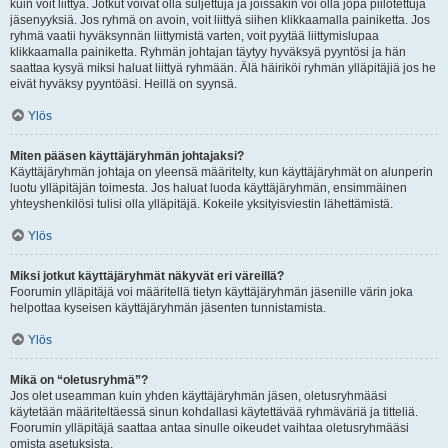
kuin voit liittyä. Jotkut voivat olla suljettuja ja joissakin voi olla jopa piilotettuja
jäsenyyksiä. Jos ryhmä on avoin, voit liittyä siihen klikkaamalla painiketta. Jos
ryhmä vaatii hyväksynnän liittymistä varten, voit pyytää liittymislupaa
klikkaamalla painiketta. Ryhmän johtajan täytyy hyväksyä pyyntösi ja hän
saattaa kysyä miksi haluat liittyä ryhmään. Älä häiriköi ryhmän ylläpitäjiä jos he
eivät hyväksy pyyntöäsi. Heillä on syynsä.
Ylös
Miten pääsen käyttäjäryhmän johtajaksi?
Käyttäjäryhmän johtaja on yleensä määritelty, kun käyttäjäryhmät on alunperin
luotu ylläpitäjän toimesta. Jos haluat luoda käyttäjäryhmän, ensimmäinen
yhteyshenkilösi tulisi olla ylläpitäjä. Kokeile yksityisviestin lähettämistä.
Ylös
Miksi jotkut käyttäjäryhmät näkyvät eri väreillä?
Foorumin ylläpitäjä voi määritellä tietyn käyttäjäryhmän jäsenille värin joka
helpottaa kyseisen käyttäjäryhmän jäsenten tunnistamista.
Ylös
Mikä on “oletusryhmä”?
Jos olet useamman kuin yhden käyttäjäryhmän jäsen, oletusryhmääsi
käytetään määriteltäessä sinun kohdallasi käytettävää ryhmäväriä ja titteliä.
Foorumin ylläpitäjä saattaa antaa sinulle oikeudet vaihtaa oletusryhmääsi
omista asetuksista.