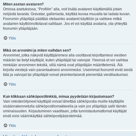
Miten asetan avataren?
Omissa asetuksissa, “Profiilin” alla, voit lisätä avataren käyttämällä jotain
neljästä tavasta: Gravatar, galleriasta, käyttää kuvaa muualta tai ladata kuvan.
Foorumin ylläpitäjä päättää otetaanko avataret käyttöön ja valitsee mitkä
avatarien käyttöönottotavat sallitaan. Jos et voi käyttää avataria, ota yhteyttä
foorumin ylläpitäjään.
Ylös
Mikä on arvonimi ja miten vaihdan sen?
Arvonimet, jotka näkyvät käyttäjänimesi alla osoittavat kirjoittamiesi viestien
määrän tai tietyt käyttäjät, kuten ylläpitäjät tai valvojat. Yleensä et voi vaihtaa
minkään arvonimen tekstiä, sillä nämä ovat ylläpitäjän määrittelemiä. Älä
kirjoita viestejä vain parantaaksesi arvonimeäsi. Useimmat foorumit eivät siedä
tätä ja valvojat tai ylläpitäjät voivat yksinkertaisesti pienentää viestilaskuriasi.
Ylös
Kun klikkaan sähköpostilinkkiä, minua pyydetään kirjautumaan?
Vain rekisteröityneet käyttäjät voivat lähettää sähköpostia muille käyttäjille
sisäänrakennetulla sähköpostilomakkeella ja vain jos ylläpitäjä sallii tämän
ominaisuuden. Kirjautuminen vaaditaan, jotta tunnistautumattomat käyttäjät
eivät voisi väärinkäyttää sähköpostijärjestelmää.
Ylös