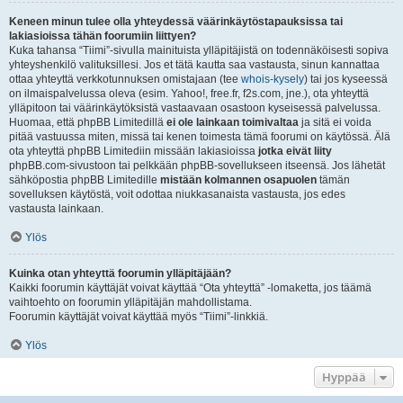
Keneen minun tulee olla yhteydessä väärinkäytöstapauksissa tai
lakiasioissa tähän foorumiin liittyen?
Kuka tahansa “Tiimi”-sivulla mainituista ylläpitäjistä on todennäköisesti sopiva
yhteyshenkilö valituksillesi. Jos et tätä kautta saa vastausta, sinun kannattaa
ottaa yhteyttä verkkotunnuksen omistajaan (tee
whois-kysely
) tai jos kyseessä
on ilmaispalvelussa oleva (esim. Yahoo!, free.fr, f2s.com, jne.), ota yhteyttä
ylläpitoon tai väärinkäytöksistä vastaavaan osastoon kyseisessä palvelussa.
Huomaa, että phpBB Limitedillä
ei ole lainkaan toimivaltaa
ja sitä ei voida
pitää vastuussa miten, missä tai kenen toimesta tämä foorumi on käytössä. Älä
ota yhteyttä phpBB Limitediin missään lakiasioissa
jotka eivät liity
phpBB.com-sivustoon tai pelkkään phpBB-sovellukseen itseensä. Jos lähetät
sähköpostia phpBB Limitedille
mistään kolmannen osapuolen
tämän
sovelluksen käytöstä, voit odottaa niukkasanaista vastausta, jos edes
vastausta lainkaan.
Ylös
Kuinka otan yhteyttä foorumin ylläpitäjään?
Kaikki foorumin käyttäjät voivat käyttää “Ota yhteyttä” -lomaketta, jos täämä
vaihtoehto on foorumin ylläpitäjän mahdollistama.
Foorumin käyttäjät voivat käyttää myös “Tiimi”-linkkiä.
Ylös
Hyppää