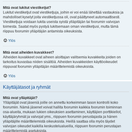
Mitä ovat lukitut viestiketjut?
Lukitut viestiketjut ovat viestiketjuja, joihin ei voi enää lähettää vastauksia ja
mahdolliset kyselyt joita viestiketjussa oli, ovat päättyneet automaattisesti.
Viestiketjuja voidaan lukita useista syistä ylläpitäjän tai foorumin valvojan
toimesta. Saatat myös pystyä lukitsemaan oman viestiketjusi, mutta tämä
riippuu foorumin ylläpitäjän antamista oikeuksista.
Ylös
Mitä ovat aiheiden kuvakkeet?
Aiheiden kuvakkeet ovat aiheen aloittajan valitsemia kuvakkeita joiden on
tarkoitus kuvastaa niiden sisältöä. Aiheiden kuvakkeiden käyttöoikeudet
riippuvat foorumin ylläpitäjän määrittelemistä oikeuksista.
Ylös
Käyttäjätasot ja ryhmät
Mitä ovat ylläpitäjät?
Ylläpitäjät ovat jäseniä joille on annettu korkeimman tason kontrolli koko
foorumiin. Nämä jäsenet voivat hallita foorumin kaikkia foorumin toiminnan
osa-alueita, mukaan lukien oikeuksien asettaminen, käyttäjien porttikiellot,
käyttäjäryhmät ja valvojat yms., riippuen foorumin perustajasta ja hänen
ylläpitäjille määrittelemistä oikeuksista. Heillä saattaa olla myös täydet
valvojan oikeudet kaikilla keskustelualueilla, riippuen foorumin perustajan
määrittelemistä asetuksista.