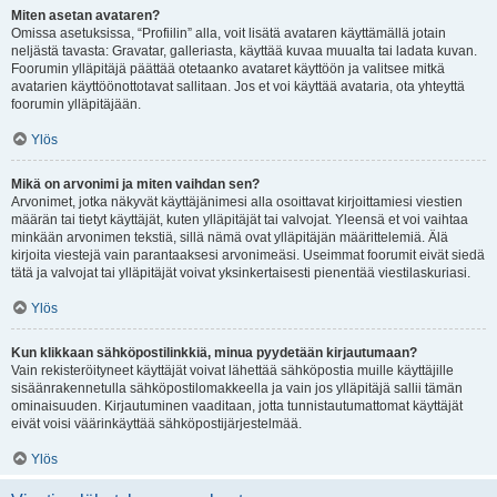
Miten asetan avataren?
Omissa asetuksissa, “Profiilin” alla, voit lisätä avataren käyttämällä jotain
neljästä tavasta: Gravatar, galleriasta, käyttää kuvaa muualta tai ladata kuvan.
Foorumin ylläpitäjä päättää otetaanko avataret käyttöön ja valitsee mitkä
avatarien käyttöönottotavat sallitaan. Jos et voi käyttää avataria, ota yhteyttä
foorumin ylläpitäjään.
Ylös
Mikä on arvonimi ja miten vaihdan sen?
Arvonimet, jotka näkyvät käyttäjänimesi alla osoittavat kirjoittamiesi viestien
määrän tai tietyt käyttäjät, kuten ylläpitäjät tai valvojat. Yleensä et voi vaihtaa
minkään arvonimen tekstiä, sillä nämä ovat ylläpitäjän määrittelemiä. Älä
kirjoita viestejä vain parantaaksesi arvonimeäsi. Useimmat foorumit eivät siedä
tätä ja valvojat tai ylläpitäjät voivat yksinkertaisesti pienentää viestilaskuriasi.
Ylös
Kun klikkaan sähköpostilinkkiä, minua pyydetään kirjautumaan?
Vain rekisteröityneet käyttäjät voivat lähettää sähköpostia muille käyttäjille
sisäänrakennetulla sähköpostilomakkeella ja vain jos ylläpitäjä sallii tämän
ominaisuuden. Kirjautuminen vaaditaan, jotta tunnistautumattomat käyttäjät
eivät voisi väärinkäyttää sähköpostijärjestelmää.
Ylös