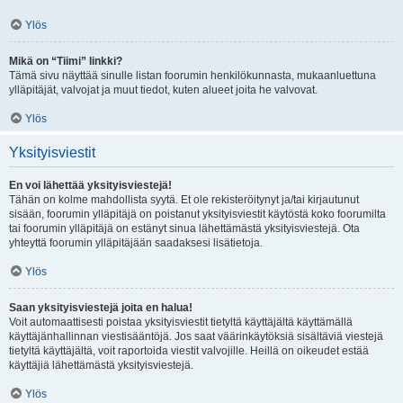
Ylös
Mikä on “Tiimi” linkki?
Tämä sivu näyttää sinulle listan foorumin henkilökunnasta, mukaanluettuna
ylläpitäjät, valvojat ja muut tiedot, kuten alueet joita he valvovat.
Ylös
Yksityisviestit
En voi lähettää yksityisviestejä!
Tähän on kolme mahdollista syytä. Et ole rekisteröitynyt ja/tai kirjautunut
sisään, foorumin ylläpitäjä on poistanut yksityisviestit käytöstä koko foorumilta
tai foorumin ylläpitäjä on estänyt sinua lähettämästä yksityisviestejä. Ota
yhteyttä foorumin ylläpitäjään saadaksesi lisätietoja.
Ylös
Saan yksityisviestejä joita en halua!
Voit automaattisesti poistaa yksityisviestit tietyltä käyttäjältä käyttämällä
käyttäjänhallinnan viestisääntöjä. Jos saat väärinkäytöksiä sisältäviä viestejä
tietyltä käyttäjältä, voit raportoida viestit valvojille. Heillä on oikeudet estää
käyttäjiä lähettämästä yksityisviestejä.
Ylös