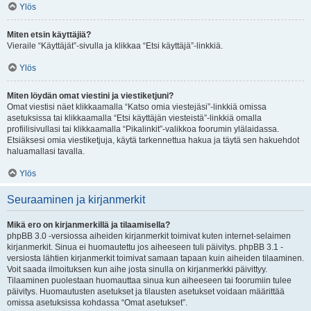
Ylös
Miten etsin käyttäjiä?
Vieraile “Käyttäjät”-sivulla ja klikkaa “Etsi käyttäjä”-linkkiä.
Ylös
Miten löydän omat viestini ja viestiketjuni?
Omat viestisi näet klikkaamalla “Katso omia viestejäsi”-linkkiä omissa
asetuksissa tai klikkaamalla “Etsi käyttäjän viesteistä”-linkkiä omalla
profiilisivullasi tai klikkaamalla “Pikalinkit”-valikkoa foorumin ylälaidassa.
Etsiäksesi omia viestiketjuja, käytä tarkennettua hakua ja täytä sen hakuehdot
haluamallasi tavalla.
Ylös
Seuraaminen ja kirjanmerkit
Mikä ero on kirjanmerkillä ja tilaamisella?
phpBB 3.0 -versiossa aiheiden kirjanmerkit toimivat kuten internet-selaimen
kirjanmerkit. Sinua ei huomautettu jos aiheeseen tuli päivitys. phpBB 3.1 -
versiosta lähtien kirjanmerkit toimivat samaan tapaan kuin aiheiden tilaaminen.
Voit saada ilmoituksen kun aihe josta sinulla on kirjanmerkki päivittyy.
Tilaaminen puolestaan huomauttaa sinua kun aiheeseen tai foorumiin tulee
päivitys. Huomautusten asetukset ja tilausten asetukset voidaan määrittää
omissa asetuksissa kohdassa “Omat asetukset”.