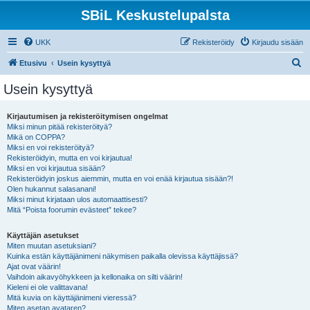
SBiL Keskustelupalsta
UKK
Rekisteröidy
Kirjaudu sisään
E
Etusivu
Usein kysyttyä
t
Usein kysyttyä
s
i
Kirjautumisen ja rekisteröitymisen ongelmat
Miksi minun pitää rekisteröityä?
Mikä on COPPA?
Miksi en voi rekisteröityä?
Rekisteröidyin, mutta en voi kirjautua!
Miksi en voi kirjautua sisään?
Rekisteröidyin joskus aiemmin, mutta en voi enää kirjautua sisään?!
Olen hukannut salasanani!
Miksi minut kirjataan ulos automaattisesti?
Mitä “Poista foorumin evästeet” tekee?
Käyttäjän asetukset
Miten muutan asetuksiani?
Kuinka estän käyttäjänimeni näkymisen paikalla olevissa käyttäjissä?
Ajat ovat väärin!
Vaihdoin aikavyöhykkeen ja kellonaika on silti väärin!
Kieleni ei ole valittavana!
Mitä kuvia on käyttäjänimeni vieressä?
Miten asetan avataren?