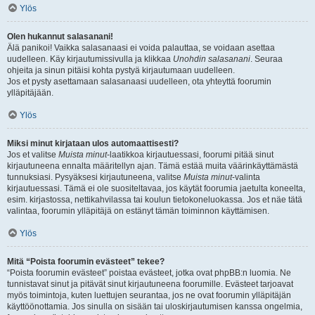
Ylös
Olen hukannut salasanani!
Älä panikoi! Vaikka salasanaasi ei voida palauttaa, se voidaan asettaa
uudelleen. Käy kirjautumissivulla ja klikkaa
Unohdin salasanani
. Seuraa
ohjeita ja sinun pitäisi kohta pystyä kirjautumaan uudelleen.
Jos et pysty asettamaan salasanaasi uudelleen, ota yhteyttä foorumin
ylläpitäjään.
Ylös
Miksi minut kirjataan ulos automaattisesti?
Jos et valitse
Muista minut
-laatikkoa kirjautuessasi, foorumi pitää sinut
kirjautuneena ennalta määritellyn ajan. Tämä estää muita väärinkäyttämästä
tunnuksiasi. Pysyäksesi kirjautuneena, valitse
Muista minut
-valinta
kirjautuessasi. Tämä ei ole suositeltavaa, jos käytät foorumia jaetulta koneelta,
esim. kirjastossa, nettikahvilassa tai koulun tietokoneluokassa. Jos et näe tätä
valintaa, foorumin ylläpitäjä on estänyt tämän toiminnon käyttämisen.
Ylös
Mitä “Poista foorumin evästeet” tekee?
“Poista foorumin evästeet” poistaa evästeet, jotka ovat phpBB:n luomia. Ne
tunnistavat sinut ja pitävät sinut kirjautuneena foorumille. Evästeet tarjoavat
myös toimintoja, kuten luettujen seurantaa, jos ne ovat foorumin ylläpitäjän
käyttöönottamia. Jos sinulla on sisään tai uloskirjautumisen kanssa ongelmia,