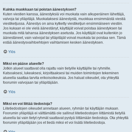
Kuinka muokkaan tai poistan äänestyksen?
Kuten viestien kanssa, äänestyksiä voi muokata vain alkuperäinen lähettäjä,
valvoja tai ylläpitäjä. Muokataksesi äänestystä, muokkaa ensimmäistä viestiä
viestiketjussa. Äänestys on aina kytketty viestiketjun ensimmäiseen viestiin.
Jos kukaan ei ole vielä äänestänyt, käyttäjät voivat poistaa äänestyksen tai
muokata mitä tahansa äänestyksen asetusta. Jos käyttäjät ovat kuitenkin jo
äänestäneet, vain valvojat tai ylläpitäjät voivat muokata tai poistaa sen. Tämä
estää äänestysvaihtoehtojen vaihtamisen kesken äänestyksen.
Ylös
Miksi en pääse alueelle?
Jotkin alueet saattavat olla rajattu vain tietyille käyttäjille tai ryhmille.
Katsoaksesi, lukeaksesi, kirjoittaaksesi tai muiden toimintojen tekeminen
alueella saattaa tarvita erikoisoikeuksia. Jos haluat oikeudet, ota yhteyttä
foorumin valvojaan tai ylläpitäjään.
Ylös
Miksi en voi liittää tiedostoja?
Liitetiedostojen oikeudet annetaan alueen, ryhmän tai käyttäjän mukaan.
Foorumin ylläpitäjä ei välttämättä ole sallinut liitetiedostojen liittämistä tietyllä
alueella tai vain tietyt ryhmät saattavat pystyä liittämään tiedostoja. Ota yhteyttä
foorumin ylläpitäjään jos et tiedä miksi et voi lisätä liitetiedostoja.