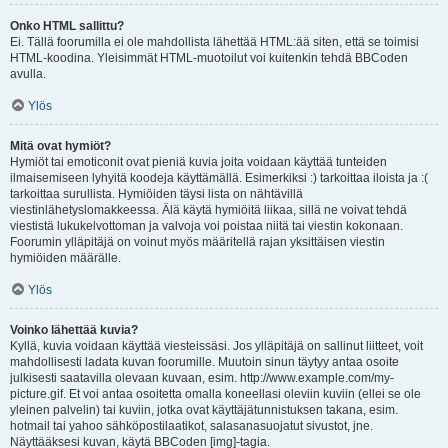
Onko HTML sallittu?
Ei. Tällä foorumilla ei ole mahdollista lähettää HTML:ää siten, että se toimisi
HTML-koodina. Yleisimmät HTML-muotoilut voi kuitenkin tehdä BBCoden
avulla.
Ylös
Mitä ovat hymiöt?
Hymiöt tai emoticonit ovat pieniä kuvia joita voidaan käyttää tunteiden
ilmaisemiseen lyhyitä koodeja käyttämällä. Esimerkiksi :) tarkoittaa iloista ja :(
tarkoittaa surullista. Hymiöiden täysi lista on nähtävillä
viestinlähetyslomakkeessa. Älä käytä hymiöitä liikaa, sillä ne voivat tehdä
viestistä lukukelvottoman ja valvoja voi poistaa niitä tai viestin kokonaan.
Foorumin ylläpitäjä on voinut myös määritellä rajan yksittäisen viestin
hymiöiden määrälle.
Ylös
Voinko lähettää kuvia?
Kyllä, kuvia voidaan käyttää viesteissäsi. Jos ylläpitäjä on sallinut liitteet, voit
mahdollisesti ladata kuvan foorumille. Muutoin sinun täytyy antaa osoite
julkisesti saatavilla olevaan kuvaan, esim. http://www.example.com/my-
picture.gif. Et voi antaa osoitetta omalla koneellasi oleviin kuviin (ellei se ole
yleinen palvelin) tai kuviin, jotka ovat käyttäjätunnistuksen takana, esim.
hotmail tai yahoo sähköpostilaatikot, salasanasuojatut sivustot, jne.
Näyttääksesi kuvan, käytä BBCoden [img]-tagia.