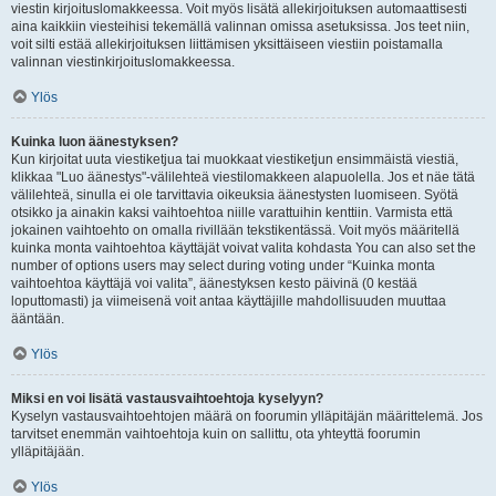
viestin kirjoituslomakkeessa. Voit myös lisätä allekirjoituksen automaattisesti
aina kaikkiin viesteihisi tekemällä valinnan omissa asetuksissa. Jos teet niin,
voit silti estää allekirjoituksen liittämisen yksittäiseen viestiin poistamalla
valinnan viestinkirjoituslomakkeessa.
Ylös
Kuinka luon äänestyksen?
Kun kirjoitat uuta viestiketjua tai muokkaat viestiketjun ensimmäistä viestiä,
klikkaa "Luo äänestys"-välilehteä viestilomakkeen alapuolella. Jos et näe tätä
välilehteä, sinulla ei ole tarvittavia oikeuksia äänestysten luomiseen. Syötä
otsikko ja ainakin kaksi vaihtoehtoa niille varattuihin kenttiin. Varmista että
jokainen vaihtoehto on omalla rivillään tekstikentässä. Voit myös määritellä
kuinka monta vaihtoehtoa käyttäjät voivat valita kohdasta You can also set the
number of options users may select during voting under “Kuinka monta
vaihtoehtoa käyttäjä voi valita”, äänestyksen kesto päivinä (0 kestää
loputtomasti) ja viimeisenä voit antaa käyttäjille mahdollisuuden muuttaa
ääntään.
Ylös
Miksi en voi lisätä vastausvaihtoehtoja kyselyyn?
Kyselyn vastausvaihtoehtojen määrä on foorumin ylläpitäjän määrittelemä. Jos
tarvitset enemmän vaihtoehtoja kuin on sallittu, ota yhteyttä foorumin
ylläpitäjään.
Ylös