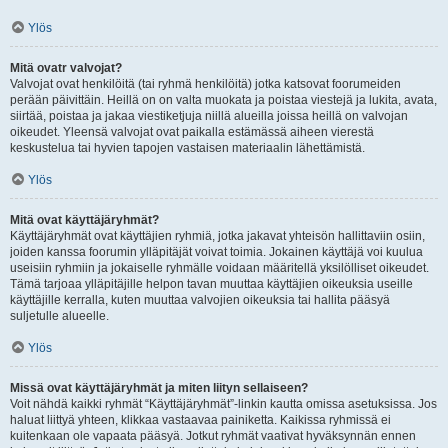
Ylös
Mitä ovatr valvojat?
Valvojat ovat henkilöitä (tai ryhmä henkilöitä) jotka katsovat foorumeiden
perään päivittäin. Heillä on on valta muokata ja poistaa viestejä ja lukita, avata,
siirtää, poistaa ja jakaa viestiketjuja niillä alueilla joissa heillä on valvojan
oikeudet. Yleensä valvojat ovat paikalla estämässä aiheen vierestä
keskustelua tai hyvien tapojen vastaisen materiaalin lähettämistä.
Ylös
Mitä ovat käyttäjäryhmät?
Käyttäjäryhmät ovat käyttäjien ryhmiä, jotka jakavat yhteisön hallittaviin osiin,
joiden kanssa foorumin ylläpitäjät voivat toimia. Jokainen käyttäjä voi kuulua
useisiin ryhmiin ja jokaiselle ryhmälle voidaan määritellä yksilölliset oikeudet.
Tämä tarjoaa ylläpitäjille helpon tavan muuttaa käyttäjien oikeuksia useille
käyttäjille kerralla, kuten muuttaa valvojien oikeuksia tai hallita pääsyä
suljetulle alueelle.
Ylös
Missä ovat käyttäjäryhmät ja miten liityn sellaiseen?
Voit nähdä kaikki ryhmät “Käyttäjäryhmät”-linkin kautta omissa asetuksissa. Jos
haluat liittyä yhteen, klikkaa vastaavaa painiketta. Kaikissa ryhmissä ei
kuitenkaan ole vapaata pääsyä. Jotkut ryhmät vaativat hyväksynnän ennen