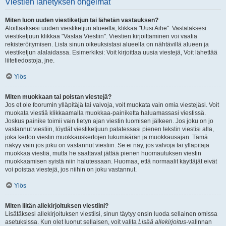
Viestien lähetyksen ongelmat
Miten luon uuden viestiketjun tai lähetän vastauksen?
Aloittaaksesi uuden viestiketjun alueella, klikkaa "Uusi Aihe". Vastataksesi
viestiketjuun klikkaa "Vastaa Viestiin". Viestien kirjoittaminen voi vaatia
rekisteröitymisen. Lista sinun oikeuksistasi alueella on nähtävillä alueen ja
viestiketjun alalaidassa. Esimerkiksi: Voit kirjoittaa uusia viestejä, Voit lähettää
liitetiedostoja, jne.
Ylös
Miten muokkaan tai poistan viestejä?
Jos et ole foorumin ylläpitäjä tai valvoja, voit muokata vain omia viestejäsi. Voit
muokata viestiä klikkaamalla muokkaa-painiketta haluamassasi viestissä.
Joskus painike toimii vain tietyn ajan viestin luomisen jälkeen. Jos joku on jo
vastannut viestiin, löydät viestiketjuun palatessasi pienen tekstin viestisi alla,
joka kertoo viestin muokkauskertojen lukumäärän ja muokkausajan. Tämä
näkyy vain jos joku on vastannut viestiin. Se ei näy, jos valvoja tai ylläpitäjä
muokkaa viestiä, mutta he saattavat jättää pienen huomautuksen viestin
muokkaamisen syistä niin halutessaan. Huomaa, että normaalit käyttäjät eivät
voi poistaa viestejä, jos niihin on joku vastannut.
Ylös
Miten liitän allekirjoituksen viestiini?
Lisätäksesi allekirjoituksen viestiisi, sinun täytyy ensin luoda sellainen omissa
asetuksissa. Kun olet luonut sellaisen, voit valita
Lisää allekirjoitus
-valinnan