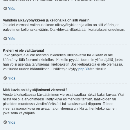
Ylös
Vaihdoin aikavyöhykkeen ja kellonaika on silti väärin!
Jos olet varmasti valinnut oikean aikavyöhykkeen ja aika on silti väärin, on
palvelimen kellonaika väärin. Ota yhteyttä ylläpitäjään korjataksesi ongelman.
Ylös
Kieleni ei ole valittavana!
Joko ylläpitäjä ei ole asentanut kielellesi kielipakettia tai kukaan ei ole
kääntänyt tätä foorumia kielellesi. Kokeile pyytää foorumin ylläpitäjältä, josko
hän voisi asentaa tarvitsemasi kielipaketin. Jos kielipakettia ei ole olemassa,
voit luoda uuden käännöksen. Lisätietoja löytyy
phpBB
®:n sivuilta.
Ylös
Mitä kuvia on käyttäjänimeni vieressä?
Viestejä katsottaessa käyttäjänimen vieressä saattaa näkyä kaksi kuvaa. Yksi
niistä voi olla arvonimeesi liitetty kuva esimerkiksi tähtien, laatikoiden tai
pisteiden muodossa viestimäärästäsi tai statuksestasi riippuen. Toinen,
yleensä isompi kuva on avatar ja on yleensä uniikki tai henkilökohtainen
jokaisella käyttäjällä.
Ylös