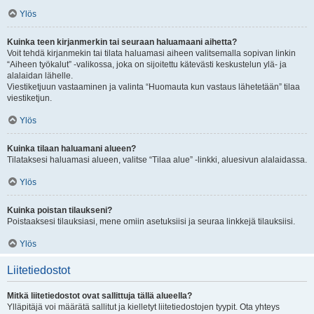
Ylös
Kuinka teen kirjanmerkin tai seuraan haluamaani aihetta?
Voit tehdä kirjanmekin tai tilata haluamasi aiheen valitsemalla sopivan linkin
“Aiheen työkalut” -valikossa, joka on sijoitettu kätevästi keskustelun ylä- ja
alalaidan lähelle.
Viestiketjuun vastaaminen ja valinta “Huomauta kun vastaus lähetetään” tilaa
viestiketjun.
Ylös
Kuinka tilaan haluamani alueen?
Tilataksesi haluamasi alueen, valitse “Tilaa alue” -linkki, aluesivun alalaidassa.
Ylös
Kuinka poistan tilaukseni?
Poistaaksesi tilauksiasi, mene omiin asetuksiisi ja seuraa linkkejä tilauksiisi.
Ylös
Liitetiedostot
Mitkä liitetiedostot ovat sallittuja tällä alueella?
Ylläpitäjä voi määrätä sallitut ja kielletyt liitetiedostojen tyypit. Ota yhteys