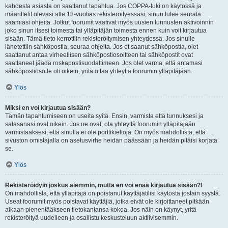
kahdesta asiasta on saattanut tapahtua. Jos COPPA-tuki on käytössä ja
määrittelit olevasi alle 13-vuotias rekisteröityessäsi, sinun tulee seurata
saamiasi ohjeita. Jotkut foorumit vaativat myös uusien tunnusten aktivoinnin
joko sinun itsesi toimesta tai ylläpitäjän toimesta ennen kuin voit kirjautua
sisään. Tämä tieto kerrottiin rekisteröitymisen yhteydessä. Jos sinulle
lähetettiin sähköpostia, seuraa ohjeita. Jos et saanut sähköpostia, olet
saattanut antaa virheellisen sähköpostiosoitteen tai sähköpostit ovat
saattaneet jäädä roskapostisuodattimeen. Jos olet varma, että antamasi
sähköpostiosoite oli oikein, yritä ottaa yhteyttä foorumin ylläpitäjään.
Ylös
Miksi en voi kirjautua sisään?
Tämän tapahtumiseen on useita syitä. Ensin, varmista että tunnuksesi ja
salasanasi ovat oikein. Jos ne ovat, ota yhteyttä foorumin ylläpitäjään
varmistaaksesi, että sinulla ei ole porttikieltoja. On myös mahdollista, että
sivuston omistajalla on asetusvirhe heidän päässään ja heidän pitäisi korjata
se.
Ylös
Rekisteröidyin joskus aiemmin, mutta en voi enää kirjautua sisään?!
On mahdollista, että ylläpitäjä on poistanut käyttäjätilisi käytöstä jostain syystä.
Useat foorumit myös poistavat käyttäjiä, jotka eivät ole kirjoittaneet pitkään
aikaan pienentääkseen tietokantansa kokoa. Jos näin on käynyt, yritä
rekisteröityä uudelleen ja osallistu keskusteluun aktiivisemmin.