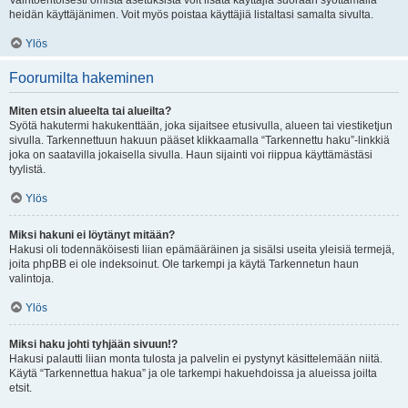
Vaihtoehtoisesti omista asetuksista voit lisätä käyttäjiä suoraan syöttämällä
heidän käyttäjänimen. Voit myös poistaa käyttäjiä listaltasi samalta sivulta.
Ylös
Foorumilta hakeminen
Miten etsin alueelta tai alueilta?
Syötä hakutermi hakukenttään, joka sijaitsee etusivulla, alueen tai viestiketjun
sivulla. Tarkennettuun hakuun pääset klikkaamalla “Tarkennettu haku”-linkkiä
joka on saatavilla jokaisella sivulla. Haun sijainti voi riippua käyttämästäsi
tyylistä.
Ylös
Miksi hakuni ei löytänyt mitään?
Hakusi oli todennäköisesti liian epämääräinen ja sisälsi useita yleisiä termejä,
joita phpBB ei ole indeksoinut. Ole tarkempi ja käytä Tarkennetun haun
valintoja.
Ylös
Miksi haku johti tyhjään sivuun!?
Hakusi palautti liian monta tulosta ja palvelin ei pystynyt käsittelemään niitä.
Käytä “Tarkennettua hakua” ja ole tarkempi hakuehdoissa ja alueissa joilta
etsit.