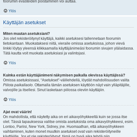
foorumin evästeiden poistaminen voi auttaa.
Ylös
Käyttäjän asetukset
Miten muutan asetuksiani?
Jos olet rekisteröitynyt käyttäjä, kaikki asetuksesi tallennetaan foorumin
tietokantaan. Muokataksesi niitä, vieraile omissa asetuksissa, johon vievä
linkki löytyy yleensä klikkaamalla käyttäjänimeäsi foorumin sivujen ylälaidassa.
Tätä kautta voit muokata asetuksiasi ja valintojasi.
Ylös
Kuinka estän käyttäjänimeni näkymisen paikalla olevissa käyttäjissä?
Omissa asetuksissasi, “Asetukset”-välilehdellä, löydät mahdollisuuden valita
Piilota paikallaolo
. Ottamalla tämän asetuksen käyttöön näyt vain ylläpitäjille,
valvojille ja itsellesi. Sinut lasketaan piilossa oleviin käyttäjiin.
Ylös
Ajat ovat väärin!
On mahdollista, että näytetty aika on eri aikavyöhykkeeltä kuin se jossa itse
olet. Tässä tapauksessa valitse omista asetuksista oma aikavyöhykkeesi, esim.
Lontoo, Pariisi, New York, Sidney, jne. Huomaathan, että aikavyöhykkeen
vaihtaminen, kuten monet muutkin asetukset ovat vain rekisteröityneille
käyttäjille. Jos et ole rekisteröitynyt, tämä on hyvä aika tehdä niin.