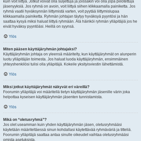
kuin voit liittyä. Jotkut voivat olla suljettuja ja joissakin voi olla jopa piilotettuja
jäsenyyksiä. Jos ryhmä on avoin, voit liittyä siihen klikkaamalla painiketta. Jos
ryhmä vaatii hyväksynnän liittymistä varten, voit pyytää liittymislupaa
klikkaamalla painiketta. Ryhmän johtajan täytyy hyväksyä pyyntösi ja hän
saattaa kysyä miksi haluat liittyä ryhmään. Älä häiriköi ryhmän ylläpitäjiä jos he
eivät hyväksy pyyntöäsi. Heillä on syynsä.
Ylös
Miten pääsen käyttäjäryhmän johtajaksi?
Käyttäjäryhmän johtaja on yleensä määritelty, kun käyttäjäryhmät on alunperin
luotu ylläpitäjän toimesta. Jos haluat luoda käyttäjäryhmän, ensimmäinen
yhteyshenkilösi tulisi olla ylläpitäjä. Kokeile yksityisviestin lähettämistä.
Ylös
Miksi jotkut käyttäjäryhmät näkyvät eri väreillä?
Foorumin ylläpitäjä voi määritellä tietyn käyttäjäryhmän jäsenille värin joka
helpottaa kyseisen käyttäjäryhmän jäsenten tunnistamista.
Ylös
Mikä on “oletusryhmä”?
Jos olet useamman kuin yhden käyttäjäryhmän jäsen, oletusryhmääsi
käytetään määriteltäessä sinun kohdallasi käytettävää ryhmäväriä ja titteliä.
Foorumin ylläpitäjä saattaa antaa sinulle oikeudet vaihtaa oletusryhmääsi
omista asetuksista.