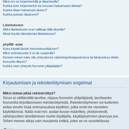
Mikä ero on kirjanmerkillä ja tilaamisella?
Kuinka teen kirjanmerkin tai seuraan haluamaani aihetta?
Kuinka tilaan haluamani alueen?
Kuinka poistan tilaukseni?
Liitetiedostot
Mitkä liitetiedostot ovat sallittuja tällä alueella?
Mistä löydän lähettämäni liitetiedostot?
phpBB -asiat
Kuka kirjoitti tämän foorumisovelluksen?
Miksi ominaisuutta X ei ole saatavilla?
Keneen minun tulee olla yhteydessä väärinkäytöstapauksissa tai lakiasioissa tähän
foorumiin liittyen?
Kuinka otan yhteyttä foorumin ylläpitäjään?
Kirjautumisen ja rekisteröitymisen ongelmat
Miksi minun pitää rekisteröityä?
Sinun ei välttämättä tarvitse, riippuu foorumin ylläpitäjästä, tarvitaanko
foorumilla kirjoittamiseen rekisteröitymistä. Rekisteröityminen voi kuitenkin
antaa sinulle lisää ominaisuuksia käyttöön, jotka eivät ole vieraiden
käytettävissä. Näitä ovat mm. avatar-kuvan määrittely, yksityisviestit,
sähköpostien lähettäminen muille käyttäjille, käyttäjäryhmien jäsenyys jne.
Siihen menee aikaa vain muutamia hetkiä, joten se on suositeltavaa.