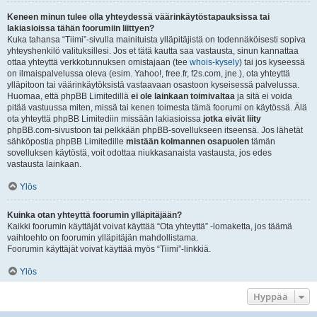
Keneen minun tulee olla yhteydessä väärinkäytöstapauksissa tai
lakiasioissa tähän foorumiin liittyen?
Kuka tahansa “Tiimi”-sivulla mainituista ylläpitäjistä on todennäköisesti sopiva
yhteyshenkilö valituksillesi. Jos et tätä kautta saa vastausta, sinun kannattaa
ottaa yhteyttä verkkotunnuksen omistajaan (tee
whois-kysely
) tai jos kyseessä
on ilmaispalvelussa oleva (esim. Yahoo!, free.fr, f2s.com, jne.), ota yhteyttä
ylläpitoon tai väärinkäytöksistä vastaavaan osastoon kyseisessä palvelussa.
Huomaa, että phpBB Limitedillä
ei ole lainkaan toimivaltaa
ja sitä ei voida
pitää vastuussa miten, missä tai kenen toimesta tämä foorumi on käytössä. Älä
ota yhteyttä phpBB Limitediin missään lakiasioissa
jotka eivät liity
phpBB.com-sivustoon tai pelkkään phpBB-sovellukseen itseensä. Jos lähetät
sähköpostia phpBB Limitedille
mistään kolmannen osapuolen
tämän
sovelluksen käytöstä, voit odottaa niukkasanaista vastausta, jos edes
vastausta lainkaan.
Ylös
Kuinka otan yhteyttä foorumin ylläpitäjään?
Kaikki foorumin käyttäjät voivat käyttää “Ota yhteyttä” -lomaketta, jos täämä
vaihtoehto on foorumin ylläpitäjän mahdollistama.
Foorumin käyttäjät voivat käyttää myös “Tiimi”-linkkiä.
Ylös
Hyppää