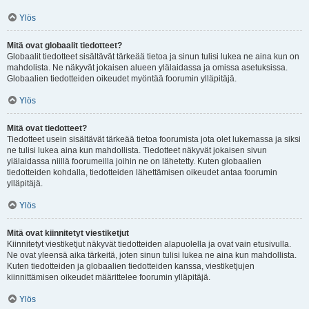
Ylös
Mitä ovat globaalit tiedotteet?
Globaalit tiedotteet sisältävät tärkeää tietoa ja sinun tulisi lukea ne aina kun on
mahdolista. Ne näkyvät jokaisen alueen ylälaidassa ja omissa asetuksissa.
Globaalien tiedotteiden oikeudet myöntää foorumin ylläpitäjä.
Ylös
Mitä ovat tiedotteet?
Tiedotteet usein sisältävät tärkeää tietoa foorumista jota olet lukemassa ja siksi
ne tulisi lukea aina kun mahdollista. Tiedotteet näkyvät jokaisen sivun
ylälaidassa niillä foorumeilla joihin ne on lähetetty. Kuten globaalien
tiedotteiden kohdalla, tiedotteiden lähettämisen oikeudet antaa foorumin
ylläpitäjä.
Ylös
Mitä ovat kiinnitetyt viestiketjut
Kiinnitetyt viestiketjut näkyvät tiedotteiden alapuolella ja ovat vain etusivulla.
Ne ovat yleensä aika tärkeitä, joten sinun tulisi lukea ne aina kun mahdollista.
Kuten tiedotteiden ja globaalien tiedotteiden kanssa, viestiketjujen
kiinnittämisen oikeudet määrittelee foorumin ylläpitäjä.
Ylös