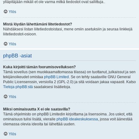
ylläpitäjään mikäli et ole varma mitkä tiedostot ovat sallittuja..
Ylös
Mistä löydän lähettämäni liitetiedostot?
Nähdäksesi listan liitetiedostoistasi, mene omiin asetuksiin ja seuraa linkkejä
liitetiedostot-osioon.
Ylös
phpBB -asiat
Kuka kirjoitti tämän foorumisovelluksen?
Tämä sovellus (sen muokkaamattomassa tilassa) on tuottanut, julkaissut ja sen
tekijänoikeudet omistaa
phpBB Limited
. Se on tehty saataville GNU General
Public Licensenssin, versiolla 2 (GPL-2.0) ja sitä voidaan jakaa vapaasti. Katso
Tietoja phpBB:stä
saadaksesi lisätietoja.
Ylös
Miksi ominaisuutta X ei ole saatavilla?
Tämä ohjelmisto on phpBB Limitedin kirjoittama ja lisensoima. Jos uskot, että
ominaisuus tulisi lisätä, vieraile
phpBB ideakeskuksessa
, jossa voit äänestää
olemassa olevia ideoita tai lähettää uuden.
Ylös