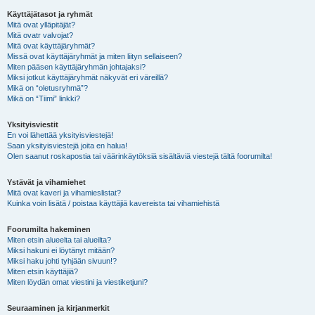
Käyttäjätasot ja ryhmät
Mitä ovat ylläpitäjät?
Mitä ovatr valvojat?
Mitä ovat käyttäjäryhmät?
Missä ovat käyttäjäryhmät ja miten liityn sellaiseen?
Miten pääsen käyttäjäryhmän johtajaksi?
Miksi jotkut käyttäjäryhmät näkyvät eri väreillä?
Mikä on “oletusryhmä”?
Mikä on “Tiimi” linkki?
Yksityisviestit
En voi lähettää yksityisviestejä!
Saan yksityisviestejä joita en halua!
Olen saanut roskapostia tai väärinkäytöksiä sisältäviä viestejä tältä foorumilta!
Ystävät ja vihamiehet
Mitä ovat kaveri ja vihamieslistat?
Kuinka voin lisätä / poistaa käyttäjiä kavereista tai vihamiehistä
Foorumilta hakeminen
Miten etsin alueelta tai alueilta?
Miksi hakuni ei löytänyt mitään?
Miksi haku johti tyhjään sivuun!?
Miten etsin käyttäjiä?
Miten löydän omat viestini ja viestiketjuni?
Seuraaminen ja kirjanmerkit