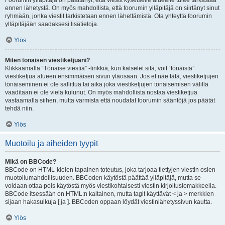
Foorumin ylläpitäjä on päättänyt, että viestit kyseiselle alueelle tulee tarkastaa
ennen lähetystä. On myös mahdollista, että foorumin ylläpitäjä on siirtänyt sinut
ryhmään, jonka viestit tarkistetaan ennen lähettämistä. Ota yhteyttä foorumin
ylläpitäjään saadaksesi lisätietoja.
Ylös
Miten tönäisen viestiketjuani?
Klikkaamalla “Tönaise viestiä” -linkkiä, kun katselet sitä, voit “tönäistä”
viestiketjua alueen ensimmäisen sivun yläosaan. Jos et näe tätä, viestiketjujen
tönäiseminen ei ole sallittua tai aika joka viestiketjujen tönäisemisen välillä
vaaditaan ei ole vielä kulunut. On myös mahdollista nostaa viestiketjua
vastaamalla siihen, mutta varmista että noudatat foorumin sääntöjä jos päätät
tehdä niin.
Ylös
Muotoilu ja aiheiden tyypit
Mikä on BBCode?
BBCode on HTML-kielen tapainen toteutus, joka tarjoaa tiettyjen viestin osien
muotoilumahdollisuuden. BBCoden käytöstä päättää ylläpitäjä, mutta se
voidaan ottaa pois käytöstä myös viestikohtaisesti viestin kirjoituslomakkeella.
BBCode itsessään on HTML:n kaltainen, mutta tagit käyttävät < ja > merkkien
sijaan hakasulkuja [ ja ]. BBCoden oppaan löydät viestinlähetyssivun kautta.
Ylös