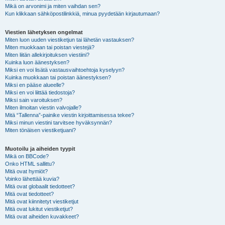
Mikä on arvonimi ja miten vaihdan sen?
Kun klikkaan sähköpostilinkkiä, minua pyydetään kirjautumaan?
Viestien lähetyksen ongelmat
Miten luon uuden viestiketjun tai lähetän vastauksen?
Miten muokkaan tai poistan viestejä?
Miten liitän allekirjoituksen viestiini?
Kuinka luon äänestyksen?
Miksi en voi lisätä vastausvaihtoehtoja kyselyyn?
Kuinka muokkaan tai poistan äänestyksen?
Miksi en pääse alueelle?
Miksi en voi liittää tiedostoja?
Miksi sain varoituksen?
Miten ilmoitan viestin valvojalle?
Mitä “Tallenna”-painike viestin kirjoittamisessa tekee?
Miksi minun viestini tarvitsee hyväksynnän?
Miten tönäisen viestiketjuani?
Muotoilu ja aiheiden tyypit
Mikä on BBCode?
Onko HTML sallittu?
Mitä ovat hymiöt?
Voinko lähettää kuvia?
Mitä ovat globaalit tiedotteet?
Mitä ovat tiedotteet?
Mitä ovat kiinnitetyt viestiketjut
Mitä ovat lukitut viestiketjut?
Mitä ovat aiheiden kuvakkeet?