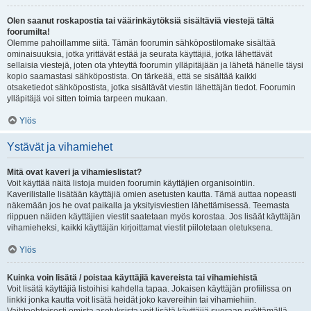
Olen saanut roskapostia tai väärinkäytöksiä sisältäviä viestejä tältä
foorumilta!
Olemme pahoillamme siitä. Tämän foorumin sähköpostilomake sisältää
ominaisuuksia, jotka yrittävät estää ja seurata käyttäjiä, jotka lähettävät
sellaisia viestejä, joten ota yhteyttä foorumin ylläpitäjään ja lähetä hänelle täysi
kopio saamastasi sähköpostista. On tärkeää, että se sisältää kaikki
otsaketiedot sähköpostista, jotka sisältävät viestin lähettäjän tiedot. Foorumin
ylläpitäjä voi sitten toimia tarpeen mukaan.
Ylös
Ystävät ja vihamiehet
Mitä ovat kaveri ja vihamieslistat?
Voit käyttää näitä listoja muiden foorumin käyttäjien organisointiin.
Kaverilistalle lisätään käyttäjiä omien asetusten kautta. Tämä auttaa nopeasti
näkemään jos he ovat paikalla ja yksityisviestien lähettämisessä. Teemasta
riippuen näiden käyttäjien viestit saatetaan myös korostaa. Jos lisäät käyttäjän
vihamieheksi, kaikki käyttäjän kirjoittamat viestit piilotetaan oletuksena.
Ylös
Kuinka voin lisätä / poistaa käyttäjiä kavereista tai vihamiehistä
Voit lisätä käyttäjiä listoihisi kahdella tapaa. Jokaisen käyttäjän profiilissa on
linkki jonka kautta voit lisätä heidät joko kavereihin tai vihamiehiin.