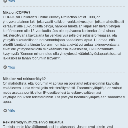
Ylös
Mikä on COPPA?
COPPA, tai Children’s Online Privacy Protection Act of 1998, on
yhdysvaltalainen laki, joka vaatii kaikkien verkkosivustojen, jotka mahdollisesti
keräävät alle 13-vuotiailta tietoja, hankkia huoltajan kirjallisen luvan tietojen
keräämiseen alle 13-vuotiaalta. Jos olet epävarma koskeeko tämä sinua
rekisteröityvänä käyttäjänä tai verkkosivua jolle olet rekisteröitymässä, ota
yhteyttä oikeudelliseen neuvonantajaan saadaksesi apua. Huomaa, että
phpBB Limited ja tämän foorumin omistajat eivät voi antaa lakineuvontaa ja
eivät ole yhteyshenkilöitä minkäänlaisissa lakiasioissa, lukuunottamatta
kysymystä “Keneen minun tulee olla yhteydessä väärinkäytöstapauksissa tai
lakiasioissa tähän foorumiin liittyen?”.
Ylös
Miksi en voi rekisteröityä?
On mahdollista, että foorumin ylläpitäjä on poistanut rekisteröinnin käytöstä
estääkseen uusia vierailijoita rekisteröitymästä. Foorumin ylläpitäjä on voinut
myös asettaa porttikiellon IP-osoitteellesi tai estänyt valitsemasi
käyttäjätunnuksen rekisteröinnin. Ota yhteyttä foorumin ylläpitäjään saadaksesi
apua.
Ylös
Rekisteröidyin, mutta en voi kirjautua!
Tarkista ensin käyttäjätunnuksesi ja salasanasi. Jos ne ovat oikein, yksi