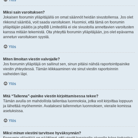
Ylös
Miksi sain varoituksen?
Jokaisen foorumin ylläpitäjällä on omat säännöt heidän sivustollensa. Jos olet
rikkonut sääntöä, voit saada varoituksen. Huomioi, että tämä on foorumin
ylläpitäjän päätös ja phpBB Limitedillä ei ole sivustolla annettavien varoitusten
kanssa mitään tekemistä. Ota yhteyttä foorumin ylläpitäjään, jos olet epävarma
annetun varoituksen syystä.
Ylös
Miten ilmoitan viestin valvojalle?
Jos foorumin ylläpitäjä on sallinut sen, sinun pitäisi nähdä raportointipainike
viestin yhteydessä. Tämän klikkaaminen vie sinut viestin raportoinnin
vaiheiden läpi.
Ylös
Mitä “Tallenna”-painike viestin kirjoittamisessa tekee?
Tämän avulla on mahdollista tallentaa luonnoksia, jotka voit kirjoittaa loppuun
ja lähettää myöhemmin. Avataksesi tallennetun luonnoksen, vieraile komissa
asetuksissa.
Ylös
Miksi minun viestini tarvitsee hyväksynnän?