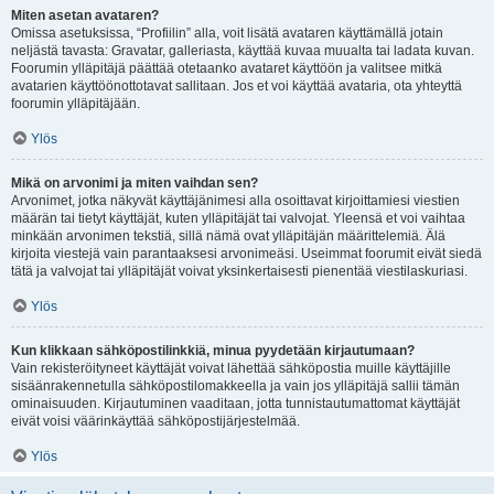
Miten asetan avataren?
Omissa asetuksissa, “Profiilin” alla, voit lisätä avataren käyttämällä jotain
neljästä tavasta: Gravatar, galleriasta, käyttää kuvaa muualta tai ladata kuvan.
Foorumin ylläpitäjä päättää otetaanko avataret käyttöön ja valitsee mitkä
avatarien käyttöönottotavat sallitaan. Jos et voi käyttää avataria, ota yhteyttä
foorumin ylläpitäjään.
Ylös
Mikä on arvonimi ja miten vaihdan sen?
Arvonimet, jotka näkyvät käyttäjänimesi alla osoittavat kirjoittamiesi viestien
määrän tai tietyt käyttäjät, kuten ylläpitäjät tai valvojat. Yleensä et voi vaihtaa
minkään arvonimen tekstiä, sillä nämä ovat ylläpitäjän määrittelemiä. Älä
kirjoita viestejä vain parantaaksesi arvonimeäsi. Useimmat foorumit eivät siedä
tätä ja valvojat tai ylläpitäjät voivat yksinkertaisesti pienentää viestilaskuriasi.
Ylös
Kun klikkaan sähköpostilinkkiä, minua pyydetään kirjautumaan?
Vain rekisteröityneet käyttäjät voivat lähettää sähköpostia muille käyttäjille
sisäänrakennetulla sähköpostilomakkeella ja vain jos ylläpitäjä sallii tämän
ominaisuuden. Kirjautuminen vaaditaan, jotta tunnistautumattomat käyttäjät
eivät voisi väärinkäyttää sähköpostijärjestelmää.
Ylös