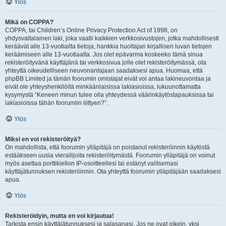
Ylös
Mikä on COPPA?
COPPA, tai Children’s Online Privacy Protection Act of 1998, on
yhdysvaltalainen laki, joka vaatii kaikkien verkkosivustojen, jotka mahdollisesti
keräävät alle 13-vuotiailta tietoja, hankkia huoltajan kirjallisen luvan tietojen
keräämiseen alle 13-vuotiaalta. Jos olet epävarma koskeeko tämä sinua
rekisteröityvänä käyttäjänä tai verkkosivua jolle olet rekisteröitymässä, ota
yhteyttä oikeudelliseen neuvonantajaan saadaksesi apua. Huomaa, että
phpBB Limited ja tämän foorumin omistajat eivät voi antaa lakineuvontaa ja
eivät ole yhteyshenkilöitä minkäänlaisissa lakiasioissa, lukuunottamatta
kysymystä “Keneen minun tulee olla yhteydessä väärinkäytöstapauksissa tai
lakiasioissa tähän foorumiin liittyen?”.
Ylös
Miksi en voi rekisteröityä?
On mahdollista, että foorumin ylläpitäjä on poistanut rekisteröinnin käytöstä
estääkseen uusia vierailijoita rekisteröitymästä. Foorumin ylläpitäjä on voinut
myös asettaa porttikiellon IP-osoitteellesi tai estänyt valitsemasi
käyttäjätunnuksen rekisteröinnin. Ota yhteyttä foorumin ylläpitäjään saadaksesi
apua.
Ylös
Rekisteröidyin, mutta en voi kirjautua!
Tarkista ensin käyttäjätunnuksesi ja salasanasi. Jos ne ovat oikein, yksi