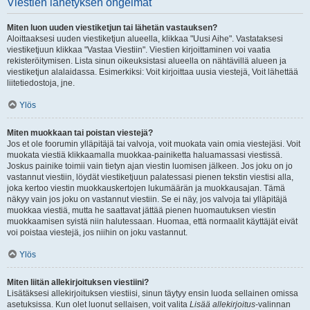
Viestien lähetyksen ongelmat
Miten luon uuden viestiketjun tai lähetän vastauksen?
Aloittaaksesi uuden viestiketjun alueella, klikkaa "Uusi Aihe". Vastataksesi
viestiketjuun klikkaa "Vastaa Viestiin". Viestien kirjoittaminen voi vaatia
rekisteröitymisen. Lista sinun oikeuksistasi alueella on nähtävillä alueen ja
viestiketjun alalaidassa. Esimerkiksi: Voit kirjoittaa uusia viestejä, Voit lähettää
liitetiedostoja, jne.
Ylös
Miten muokkaan tai poistan viestejä?
Jos et ole foorumin ylläpitäjä tai valvoja, voit muokata vain omia viestejäsi. Voit
muokata viestiä klikkaamalla muokkaa-painiketta haluamassasi viestissä.
Joskus painike toimii vain tietyn ajan viestin luomisen jälkeen. Jos joku on jo
vastannut viestiin, löydät viestiketjuun palatessasi pienen tekstin viestisi alla,
joka kertoo viestin muokkauskertojen lukumäärän ja muokkausajan. Tämä
näkyy vain jos joku on vastannut viestiin. Se ei näy, jos valvoja tai ylläpitäjä
muokkaa viestiä, mutta he saattavat jättää pienen huomautuksen viestin
muokkaamisen syistä niin halutessaan. Huomaa, että normaalit käyttäjät eivät
voi poistaa viestejä, jos niihin on joku vastannut.
Ylös
Miten liitän allekirjoituksen viestiini?
Lisätäksesi allekirjoituksen viestiisi, sinun täytyy ensin luoda sellainen omissa
asetuksissa. Kun olet luonut sellaisen, voit valita
Lisää allekirjoitus
-valinnan