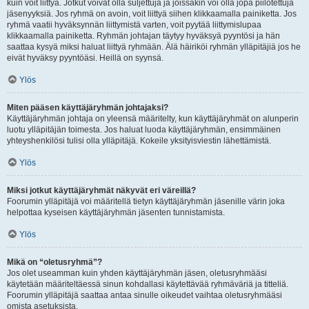
kuin voit liittyä. Jotkut voivat olla suljettuja ja joissakin voi olla jopa piilotettuja
jäsenyyksiä. Jos ryhmä on avoin, voit liittyä siihen klikkaamalla painiketta. Jos
ryhmä vaatii hyväksynnän liittymistä varten, voit pyytää liittymislupaa
klikkaamalla painiketta. Ryhmän johtajan täytyy hyväksyä pyyntösi ja hän
saattaa kysyä miksi haluat liittyä ryhmään. Älä häiriköi ryhmän ylläpitäjiä jos he
eivät hyväksy pyyntöäsi. Heillä on syynsä.
Ylös
Miten pääsen käyttäjäryhmän johtajaksi?
Käyttäjäryhmän johtaja on yleensä määritelty, kun käyttäjäryhmät on alunperin
luotu ylläpitäjän toimesta. Jos haluat luoda käyttäjäryhmän, ensimmäinen
yhteyshenkilösi tulisi olla ylläpitäjä. Kokeile yksityisviestin lähettämistä.
Ylös
Miksi jotkut käyttäjäryhmät näkyvät eri väreillä?
Foorumin ylläpitäjä voi määritellä tietyn käyttäjäryhmän jäsenille värin joka
helpottaa kyseisen käyttäjäryhmän jäsenten tunnistamista.
Ylös
Mikä on “oletusryhmä”?
Jos olet useamman kuin yhden käyttäjäryhmän jäsen, oletusryhmääsi
käytetään määriteltäessä sinun kohdallasi käytettävää ryhmäväriä ja titteliä.
Foorumin ylläpitäjä saattaa antaa sinulle oikeudet vaihtaa oletusryhmääsi
omista asetuksista.