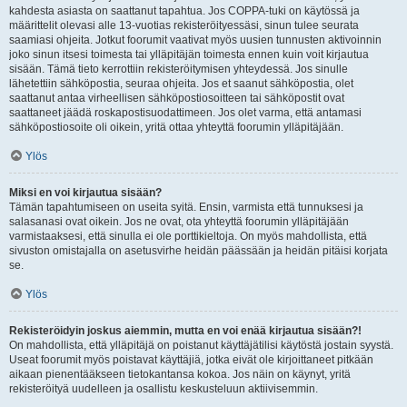
kahdesta asiasta on saattanut tapahtua. Jos COPPA-tuki on käytössä ja
määrittelit olevasi alle 13-vuotias rekisteröityessäsi, sinun tulee seurata
saamiasi ohjeita. Jotkut foorumit vaativat myös uusien tunnusten aktivoinnin
joko sinun itsesi toimesta tai ylläpitäjän toimesta ennen kuin voit kirjautua
sisään. Tämä tieto kerrottiin rekisteröitymisen yhteydessä. Jos sinulle
lähetettiin sähköpostia, seuraa ohjeita. Jos et saanut sähköpostia, olet
saattanut antaa virheellisen sähköpostiosoitteen tai sähköpostit ovat
saattaneet jäädä roskapostisuodattimeen. Jos olet varma, että antamasi
sähköpostiosoite oli oikein, yritä ottaa yhteyttä foorumin ylläpitäjään.
Ylös
Miksi en voi kirjautua sisään?
Tämän tapahtumiseen on useita syitä. Ensin, varmista että tunnuksesi ja
salasanasi ovat oikein. Jos ne ovat, ota yhteyttä foorumin ylläpitäjään
varmistaaksesi, että sinulla ei ole porttikieltoja. On myös mahdollista, että
sivuston omistajalla on asetusvirhe heidän päässään ja heidän pitäisi korjata
se.
Ylös
Rekisteröidyin joskus aiemmin, mutta en voi enää kirjautua sisään?!
On mahdollista, että ylläpitäjä on poistanut käyttäjätilisi käytöstä jostain syystä.
Useat foorumit myös poistavat käyttäjiä, jotka eivät ole kirjoittaneet pitkään
aikaan pienentääkseen tietokantansa kokoa. Jos näin on käynyt, yritä
rekisteröityä uudelleen ja osallistu keskusteluun aktiivisemmin.