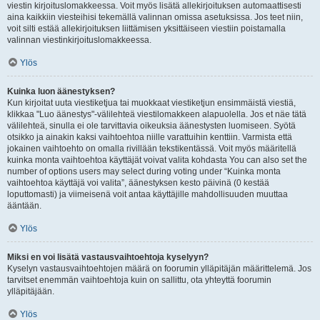
viestin kirjoituslomakkeessa. Voit myös lisätä allekirjoituksen automaattisesti
aina kaikkiin viesteihisi tekemällä valinnan omissa asetuksissa. Jos teet niin,
voit silti estää allekirjoituksen liittämisen yksittäiseen viestiin poistamalla
valinnan viestinkirjoituslomakkeessa.
Ylös
Kuinka luon äänestyksen?
Kun kirjoitat uuta viestiketjua tai muokkaat viestiketjun ensimmäistä viestiä,
klikkaa "Luo äänestys"-välilehteä viestilomakkeen alapuolella. Jos et näe tätä
välilehteä, sinulla ei ole tarvittavia oikeuksia äänestysten luomiseen. Syötä
otsikko ja ainakin kaksi vaihtoehtoa niille varattuihin kenttiin. Varmista että
jokainen vaihtoehto on omalla rivillään tekstikentässä. Voit myös määritellä
kuinka monta vaihtoehtoa käyttäjät voivat valita kohdasta You can also set the
number of options users may select during voting under “Kuinka monta
vaihtoehtoa käyttäjä voi valita”, äänestyksen kesto päivinä (0 kestää
loputtomasti) ja viimeisenä voit antaa käyttäjille mahdollisuuden muuttaa
ääntään.
Ylös
Miksi en voi lisätä vastausvaihtoehtoja kyselyyn?
Kyselyn vastausvaihtoehtojen määrä on foorumin ylläpitäjän määrittelemä. Jos
tarvitset enemmän vaihtoehtoja kuin on sallittu, ota yhteyttä foorumin
ylläpitäjään.
Ylös