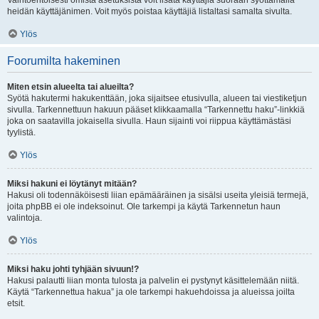
Vaihtoehtoisesti omista asetuksista voit lisätä käyttäjiä suoraan syöttämällä
heidän käyttäjänimen. Voit myös poistaa käyttäjiä listaltasi samalta sivulta.
Ylös
Foorumilta hakeminen
Miten etsin alueelta tai alueilta?
Syötä hakutermi hakukenttään, joka sijaitsee etusivulla, alueen tai viestiketjun
sivulla. Tarkennettuun hakuun pääset klikkaamalla “Tarkennettu haku”-linkkiä
joka on saatavilla jokaisella sivulla. Haun sijainti voi riippua käyttämästäsi
tyylistä.
Ylös
Miksi hakuni ei löytänyt mitään?
Hakusi oli todennäköisesti liian epämääräinen ja sisälsi useita yleisiä termejä,
joita phpBB ei ole indeksoinut. Ole tarkempi ja käytä Tarkennetun haun
valintoja.
Ylös
Miksi haku johti tyhjään sivuun!?
Hakusi palautti liian monta tulosta ja palvelin ei pystynyt käsittelemään niitä.
Käytä “Tarkennettua hakua” ja ole tarkempi hakuehdoissa ja alueissa joilta
etsit.