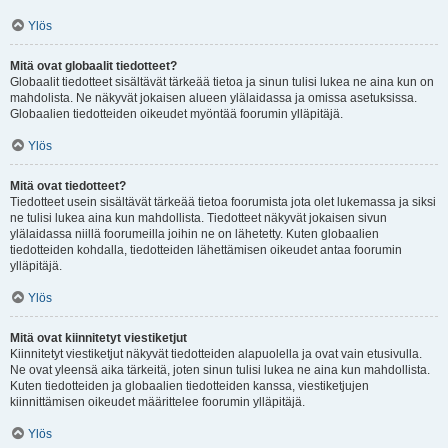
Ylös
Mitä ovat globaalit tiedotteet?
Globaalit tiedotteet sisältävät tärkeää tietoa ja sinun tulisi lukea ne aina kun on
mahdolista. Ne näkyvät jokaisen alueen ylälaidassa ja omissa asetuksissa.
Globaalien tiedotteiden oikeudet myöntää foorumin ylläpitäjä.
Ylös
Mitä ovat tiedotteet?
Tiedotteet usein sisältävät tärkeää tietoa foorumista jota olet lukemassa ja siksi
ne tulisi lukea aina kun mahdollista. Tiedotteet näkyvät jokaisen sivun
ylälaidassa niillä foorumeilla joihin ne on lähetetty. Kuten globaalien
tiedotteiden kohdalla, tiedotteiden lähettämisen oikeudet antaa foorumin
ylläpitäjä.
Ylös
Mitä ovat kiinnitetyt viestiketjut
Kiinnitetyt viestiketjut näkyvät tiedotteiden alapuolella ja ovat vain etusivulla.
Ne ovat yleensä aika tärkeitä, joten sinun tulisi lukea ne aina kun mahdollista.
Kuten tiedotteiden ja globaalien tiedotteiden kanssa, viestiketjujen
kiinnittämisen oikeudet määrittelee foorumin ylläpitäjä.
Ylös