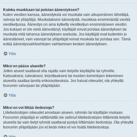
Kuinka muokkaan tai poistan äänestyksen?
Kuten viestien kanssa, äänestyksiä voi muokata vain alkuperäinen lähettäjä,
valvoja tai ylläpitäjä. Muokataksesi äänestystä, muokkaa ensimmäistä viestiä
viestiketjussa. Äänestys on aina kytketty viestiketjun ensimmäiseen viestiin.
Jos kukaan ei ole vielä äänestänyt, käyttäjät voivat poistaa äänestyksen tai
muokata mitä tahansa äänestyksen asetusta. Jos käyttäjät ovat kuitenkin jo
äänestäneet, vain valvojat tai ylläpitäjät voivat muokata tai poistaa sen. Tämä
estää äänestysvaihtoehtojen vaihtamisen kesken äänestyksen.
Ylös
Miksi en pääse alueelle?
Jotkin alueet saattavat olla rajattu vain tietyille käyttäjille tai ryhmille.
Katsoaksesi, lukeaksesi, kirjoittaaksesi tai muiden toimintojen tekeminen
alueella saattaa tarvita erikoisoikeuksia. Jos haluat oikeudet, ota yhteyttä
foorumin valvojaan tai ylläpitäjään.
Ylös
Miksi en voi liittää tiedostoja?
Liitetiedostojen oikeudet annetaan alueen, ryhmän tai käyttäjän mukaan.
Foorumin ylläpitäjä ei välttämättä ole sallinut liitetiedostojen liittämistä tietyllä
alueella tai vain tietyt ryhmät saattavat pystyä liittämään tiedostoja. Ota yhteyttä
foorumin ylläpitäjään jos et tiedä miksi et voi lisätä liitetiedostoja.