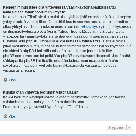
Keneen minun tulee olla yhteydessä väärinkäytöstapauksissa tai
lakiasioissa tähän foorumiin liittyen?
Kuka tahansa “Tiimi”-sivulla mainituista ylläpitäjistä on todennäköisesti sopiva
yhteyshenkilö valituksillesi. Jos et tätä kautta saa vastausta, sinun kannattaa
ottaa yhteyttä verkkotunnuksen omistajaan (tee
whois-kysely
) tai jos kyseessä
on ilmaispalvelussa oleva (esim. Yahoo!, free.fr, f2s.com, jne.), ota yhteyttä
ylläpitoon tai väärinkäytöksistä vastaavaan osastoon kyseisessä palvelussa.
Huomaa, että phpBB Limitedillä
ei ole lainkaan toimivaltaa
ja sitä ei voida
pitää vastuussa miten, missä tai kenen toimesta tämä foorumi on käytössä. Älä
ota yhteyttä phpBB Limitediin missään lakiasioissa
jotka eivät liity
phpBB.com-sivustoon tai pelkkään phpBB-sovellukseen itseensä. Jos lähetät
sähköpostia phpBB Limitedille
mistään kolmannen osapuolen
tämän
sovelluksen käytöstä, voit odottaa niukkasanaista vastausta, jos edes
vastausta lainkaan.
Ylös
Kuinka otan yhteyttä foorumin ylläpitäjään?
Kaikki foorumin käyttäjät voivat käyttää “Ota yhteyttä” -lomaketta, jos täämä
vaihtoehto on foorumin ylläpitäjän mahdollistama.
Foorumin käyttäjät voivat käyttää myös “Tiimi”-linkkiä.
Ylös
Hyppää