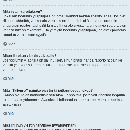
Ylös
Miksi sain varoituksen?
Jokaisen foorumin ylläpitäjällä on omat säännöt heidän sivustollensa. Jos olet
rikkonut sääntöä, voit saada varoituksen. Huomioi, että tämä on foorumin
ylläpitäjän päätös ja phpBB Limitedillä ei ole sivustolla annettavien varoitusten
kanssa mitään tekemistä. Ota yhteyttä foorumin ylläpitäjään, jos olet epävarma
annetun varoituksen syystä.
Ylös
Miten ilmoitan viestin valvojalle?
Jos foorumin ylläpitäjä on sallinut sen, sinun pitäisi nähdä raportointipainike
viestin yhteydessä. Tämän klikkaaminen vie sinut viestin raportoinnin
vaiheiden läpi.
Ylös
Mitä “Tallenna”-painike viestin kirjoittamisessa tekee?
Tämän avulla on mahdollista tallentaa luonnoksia, jotka voit kirjoittaa loppuun
ja lähettää myöhemmin. Avataksesi tallennetun luonnoksen, vieraile komissa
asetuksissa.
Ylös
Miksi minun viestini tarvitsee hyväksynnän?