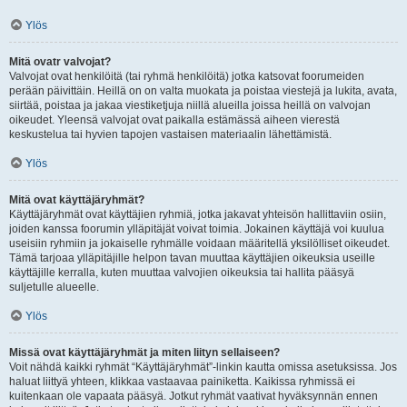
Ylös
Mitä ovatr valvojat?
Valvojat ovat henkilöitä (tai ryhmä henkilöitä) jotka katsovat foorumeiden
perään päivittäin. Heillä on on valta muokata ja poistaa viestejä ja lukita, avata,
siirtää, poistaa ja jakaa viestiketjuja niillä alueilla joissa heillä on valvojan
oikeudet. Yleensä valvojat ovat paikalla estämässä aiheen vierestä
keskustelua tai hyvien tapojen vastaisen materiaalin lähettämistä.
Ylös
Mitä ovat käyttäjäryhmät?
Käyttäjäryhmät ovat käyttäjien ryhmiä, jotka jakavat yhteisön hallittaviin osiin,
joiden kanssa foorumin ylläpitäjät voivat toimia. Jokainen käyttäjä voi kuulua
useisiin ryhmiin ja jokaiselle ryhmälle voidaan määritellä yksilölliset oikeudet.
Tämä tarjoaa ylläpitäjille helpon tavan muuttaa käyttäjien oikeuksia useille
käyttäjille kerralla, kuten muuttaa valvojien oikeuksia tai hallita pääsyä
suljetulle alueelle.
Ylös
Missä ovat käyttäjäryhmät ja miten liityn sellaiseen?
Voit nähdä kaikki ryhmät “Käyttäjäryhmät”-linkin kautta omissa asetuksissa. Jos
haluat liittyä yhteen, klikkaa vastaavaa painiketta. Kaikissa ryhmissä ei
kuitenkaan ole vapaata pääsyä. Jotkut ryhmät vaativat hyväksynnän ennen