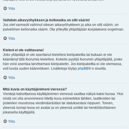
Ylös
Vaihdoin aikavyöhykkeen ja kellonaika on silti väärin!
Jos olet varmasti valinnut oikean aikavyöhykkeen ja aika on silti väärin, on
palvelimen kellonaika väärin. Ota yhteyttä ylläpitäjään korjataksesi ongelman.
Ylös
Kieleni ei ole valittavana!
Joko ylläpitäjä ei ole asentanut kielellesi kielipakettia tai kukaan ei ole
kääntänyt tätä foorumia kielellesi. Kokeile pyytää foorumin ylläpitäjältä, josko
hän voisi asentaa tarvitsemasi kielipaketin. Jos kielipakettia ei ole olemassa,
voit luoda uuden käännöksen. Lisätietoja löytyy
phpBB
®:n sivuilta.
Ylös
Mitä kuvia on käyttäjänimeni vieressä?
Viestejä katsottaessa käyttäjänimen vieressä saattaa näkyä kaksi kuvaa. Yksi
niistä voi olla arvonimeesi liitetty kuva esimerkiksi tähtien, laatikoiden tai
pisteiden muodossa viestimäärästäsi tai statuksestasi riippuen. Toinen,
yleensä isompi kuva on avatar ja on yleensä uniikki tai henkilökohtainen
jokaisella käyttäjällä.
Ylös