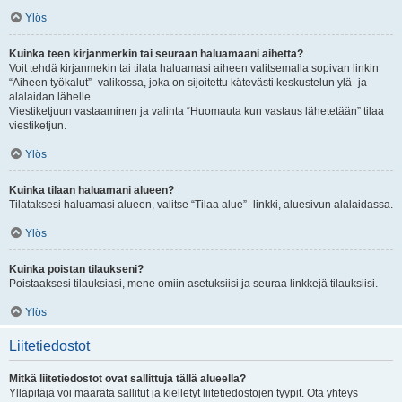
Ylös
Kuinka teen kirjanmerkin tai seuraan haluamaani aihetta?
Voit tehdä kirjanmekin tai tilata haluamasi aiheen valitsemalla sopivan linkin
“Aiheen työkalut” -valikossa, joka on sijoitettu kätevästi keskustelun ylä- ja
alalaidan lähelle.
Viestiketjuun vastaaminen ja valinta “Huomauta kun vastaus lähetetään” tilaa
viestiketjun.
Ylös
Kuinka tilaan haluamani alueen?
Tilataksesi haluamasi alueen, valitse “Tilaa alue” -linkki, aluesivun alalaidassa.
Ylös
Kuinka poistan tilaukseni?
Poistaaksesi tilauksiasi, mene omiin asetuksiisi ja seuraa linkkejä tilauksiisi.
Ylös
Liitetiedostot
Mitkä liitetiedostot ovat sallittuja tällä alueella?
Ylläpitäjä voi määrätä sallitut ja kielletyt liitetiedostojen tyypit. Ota yhteys