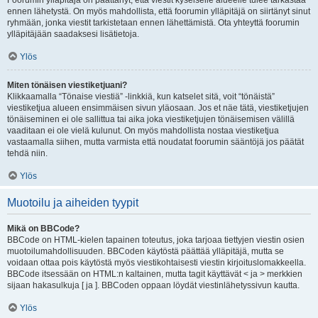
Foorumin ylläpitäjä on päättänyt, että viestit kyseiselle alueelle tulee tarkastaa
ennen lähetystä. On myös mahdollista, että foorumin ylläpitäjä on siirtänyt sinut
ryhmään, jonka viestit tarkistetaan ennen lähettämistä. Ota yhteyttä foorumin
ylläpitäjään saadaksesi lisätietoja.
Ylös
Miten tönäisen viestiketjuani?
Klikkaamalla “Tönaise viestiä” -linkkiä, kun katselet sitä, voit “tönäistä”
viestiketjua alueen ensimmäisen sivun yläosaan. Jos et näe tätä, viestiketjujen
tönäiseminen ei ole sallittua tai aika joka viestiketjujen tönäisemisen välillä
vaaditaan ei ole vielä kulunut. On myös mahdollista nostaa viestiketjua
vastaamalla siihen, mutta varmista että noudatat foorumin sääntöjä jos päätät
tehdä niin.
Ylös
Muotoilu ja aiheiden tyypit
Mikä on BBCode?
BBCode on HTML-kielen tapainen toteutus, joka tarjoaa tiettyjen viestin osien
muotoilumahdollisuuden. BBCoden käytöstä päättää ylläpitäjä, mutta se
voidaan ottaa pois käytöstä myös viestikohtaisesti viestin kirjoituslomakkeella.
BBCode itsessään on HTML:n kaltainen, mutta tagit käyttävät < ja > merkkien
sijaan hakasulkuja [ ja ]. BBCoden oppaan löydät viestinlähetyssivun kautta.
Ylös