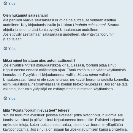
Ylös
Olen hukannut salasanani!
Älä panikoi! Vaikka salasanaasi ei voida palauttaa, se voidaan asettaa
uudelleen. Käy kirjautumissivulla ja klikkaa
Unohdin salasanani
. Seuraa
ohjeita ja sinun pitäisi kohta pystyä kirjautumaan uudelleen.
Jos et pysty asettamaan salasanaasi uudelleen, ota yhteyttä foorumin
ylläpitäjään.
Ylös
Miksi minut kirjataan ulos automaattisesti?
Jos et valitse
Muista minut
-laatikkoa kirjautuessasi, foorumi pitää sinut
kirjautuneena ennalta määritellyn ajan. Tämä estää muita väärinkäyttämästä
tunnuksiasi. Pysyäksesi kirjautuneena, valitse
Muista minut
-valinta
kirjautuessasi. Tämä ei ole suositeltavaa, jos käytät foorumia jaetulta koneelta,
esim. kirjastossa, nettikahvilassa tai koulun tietokoneluokassa. Jos et näe tätä
valintaa, foorumin ylläpitäjä on estänyt tämän toiminnon käyttämisen.
Ylös
Mitä “Poista foorumin evästeet” tekee?
“Poista foorumin evästeet” poistaa evästeet, jotka ovat phpBB:n luomia. Ne
tunnistavat sinut ja pitävät sinut kirjautuneena foorumille. Evästeet tarjoavat
myös toimintoja, kuten luettujen seurantaa, jos ne ovat foorumin ylläpitäjän
käyttöönottamia. Jos sinulla on sisään tai uloskirjautumisen kanssa ongelmia,