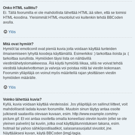
Onko HTML sallittu?
Ei. Tällä foorumilla ei ole mahdollista lähettää HTML:ää siten, että se toimisi
HTML-koodina. Yleisimmät HTML-muotoilut voi kuitenkin tehdä BBCoden
avulla.
Ylös
Mitä ovat hymiöt?
Hymiöt tai emoticonit ovat pieniä kuvia joita voidaan käyttää tunteiden
ilmaisemiseen lyhyitä koodeja käyttämällä. Esimerkiksi :) tarkoittaa iloista ja :(
tarkoittaa surullista. Hymiöiden täysi lista on nähtävillä
viestinlähetyslomakkeessa. Älä käytä hymiöitä liikaa, sillä ne voivat tehdä
viestistä lukukelvottoman ja valvoja voi poistaa niitä tai viestin kokonaan.
Foorumin ylläpitäjä on voinut myös määritellä rajan yksittäisen viestin
hymiöiden määrälle.
Ylös
Voinko lähettää kuvia?
Kyllä, kuvia voidaan käyttää viesteissäsi. Jos ylläpitäjä on sallinut liitteet, voit
mahdollisesti ladata kuvan foorumille. Muutoin sinun täytyy antaa osoite
julkisesti saatavilla olevaan kuvaan, esim. http://www.example.com/my-
picture.gif. Et voi antaa osoitetta omalla koneellasi oleviin kuviin (ellei se ole
yleinen palvelin) tai kuviin, jotka ovat käyttäjätunnistuksen takana, esim.
hotmail tai yahoo sähköpostilaatikot, salasanasuojatut sivustot, jne.
Näyttääksesi kuvan, käytä BBCoden [img]-tagia.