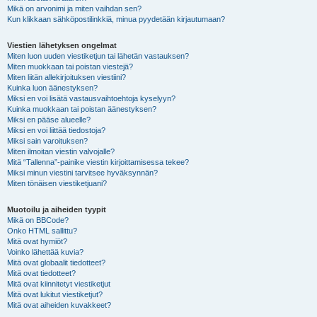
Mikä on arvonimi ja miten vaihdan sen?
Kun klikkaan sähköpostilinkkiä, minua pyydetään kirjautumaan?
Viestien lähetyksen ongelmat
Miten luon uuden viestiketjun tai lähetän vastauksen?
Miten muokkaan tai poistan viestejä?
Miten liitän allekirjoituksen viestiini?
Kuinka luon äänestyksen?
Miksi en voi lisätä vastausvaihtoehtoja kyselyyn?
Kuinka muokkaan tai poistan äänestyksen?
Miksi en pääse alueelle?
Miksi en voi liittää tiedostoja?
Miksi sain varoituksen?
Miten ilmoitan viestin valvojalle?
Mitä “Tallenna”-painike viestin kirjoittamisessa tekee?
Miksi minun viestini tarvitsee hyväksynnän?
Miten tönäisen viestiketjuani?
Muotoilu ja aiheiden tyypit
Mikä on BBCode?
Onko HTML sallittu?
Mitä ovat hymiöt?
Voinko lähettää kuvia?
Mitä ovat globaalit tiedotteet?
Mitä ovat tiedotteet?
Mitä ovat kiinnitetyt viestiketjut
Mitä ovat lukitut viestiketjut?
Mitä ovat aiheiden kuvakkeet?