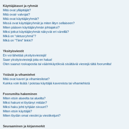
Käyttäjätasot ja ryhmät
Mitä ovat ylläpitäjät?
Mitä ovatr valvojat?
Mitä ovat käyttäjäryhmät?
Missä ovat käyttäjäryhmät ja miten liityn sellaiseen?
Miten pääsen käyttäjäryhmän johtajaksi?
Miksi jotkut käyttäjäryhmät näkyvät eri väreillä?
Mikä on “oletusryhmä”?
Mikä on “Tiimi” linkki?
Yksityisviestit
En voi lähettää yksityisviestejä!
Saan yksityisviestejä joita en halua!
Olen saanut roskapostia tai väärinkäytöksiä sisältäviä viestejä tältä foorumilta!
Ystävät ja vihamiehet
Mitä ovat kaveri ja vihamieslistat?
Kuinka voin lisätä / poistaa käyttäjiä kavereista tai vihamiehistä
Foorumilta hakeminen
Miten etsin alueelta tai alueilta?
Miksi hakuni ei löytänyt mitään?
Miksi haku johti tyhjään sivuun!?
Miten etsin käyttäjiä?
Miten löydän omat viestini ja viestiketjuni?
Seuraaminen ja kirjanmerkit