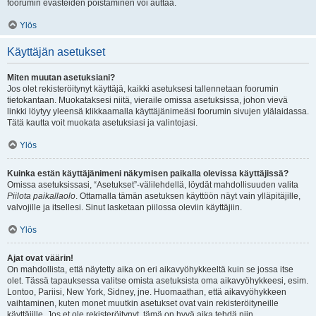
foorumin evästeiden poistaminen voi auttaa.
Ylös
Käyttäjän asetukset
Miten muutan asetuksiani?
Jos olet rekisteröitynyt käyttäjä, kaikki asetuksesi tallennetaan foorumin
tietokantaan. Muokataksesi niitä, vieraile omissa asetuksissa, johon vievä
linkki löytyy yleensä klikkaamalla käyttäjänimeäsi foorumin sivujen ylälaidassa.
Tätä kautta voit muokata asetuksiasi ja valintojasi.
Ylös
Kuinka estän käyttäjänimeni näkymisen paikalla olevissa käyttäjissä?
Omissa asetuksissasi, “Asetukset”-välilehdellä, löydät mahdollisuuden valita
Piilota paikallaolo
. Ottamalla tämän asetuksen käyttöön näyt vain ylläpitäjille,
valvojille ja itsellesi. Sinut lasketaan piilossa oleviin käyttäjiin.
Ylös
Ajat ovat väärin!
On mahdollista, että näytetty aika on eri aikavyöhykkeeltä kuin se jossa itse
olet. Tässä tapauksessa valitse omista asetuksista oma aikavyöhykkeesi, esim.
Lontoo, Pariisi, New York, Sidney, jne. Huomaathan, että aikavyöhykkeen
vaihtaminen, kuten monet muutkin asetukset ovat vain rekisteröityneille
käyttäjille. Jos et ole rekisteröitynyt, tämä on hyvä aika tehdä niin.