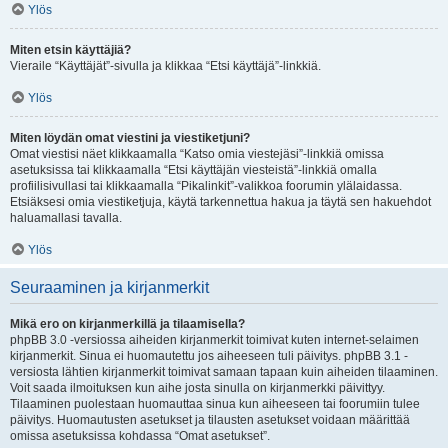
Ylös
Miten etsin käyttäjiä?
Vieraile “Käyttäjät”-sivulla ja klikkaa “Etsi käyttäjä”-linkkiä.
Ylös
Miten löydän omat viestini ja viestiketjuni?
Omat viestisi näet klikkaamalla “Katso omia viestejäsi”-linkkiä omissa
asetuksissa tai klikkaamalla “Etsi käyttäjän viesteistä”-linkkiä omalla
profiilisivullasi tai klikkaamalla “Pikalinkit”-valikkoa foorumin ylälaidassa.
Etsiäksesi omia viestiketjuja, käytä tarkennettua hakua ja täytä sen hakuehdot
haluamallasi tavalla.
Ylös
Seuraaminen ja kirjanmerkit
Mikä ero on kirjanmerkillä ja tilaamisella?
phpBB 3.0 -versiossa aiheiden kirjanmerkit toimivat kuten internet-selaimen
kirjanmerkit. Sinua ei huomautettu jos aiheeseen tuli päivitys. phpBB 3.1 -
versiosta lähtien kirjanmerkit toimivat samaan tapaan kuin aiheiden tilaaminen.
Voit saada ilmoituksen kun aihe josta sinulla on kirjanmerkki päivittyy.
Tilaaminen puolestaan huomauttaa sinua kun aiheeseen tai foorumiin tulee
päivitys. Huomautusten asetukset ja tilausten asetukset voidaan määrittää
omissa asetuksissa kohdassa “Omat asetukset”.