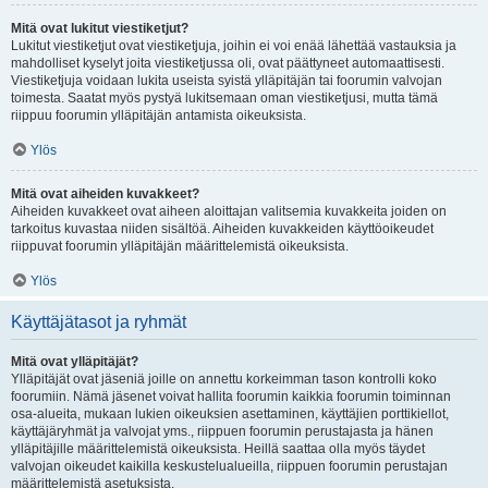
Mitä ovat lukitut viestiketjut?
Lukitut viestiketjut ovat viestiketjuja, joihin ei voi enää lähettää vastauksia ja
mahdolliset kyselyt joita viestiketjussa oli, ovat päättyneet automaattisesti.
Viestiketjuja voidaan lukita useista syistä ylläpitäjän tai foorumin valvojan
toimesta. Saatat myös pystyä lukitsemaan oman viestiketjusi, mutta tämä
riippuu foorumin ylläpitäjän antamista oikeuksista.
Ylös
Mitä ovat aiheiden kuvakkeet?
Aiheiden kuvakkeet ovat aiheen aloittajan valitsemia kuvakkeita joiden on
tarkoitus kuvastaa niiden sisältöä. Aiheiden kuvakkeiden käyttöoikeudet
riippuvat foorumin ylläpitäjän määrittelemistä oikeuksista.
Ylös
Käyttäjätasot ja ryhmät
Mitä ovat ylläpitäjät?
Ylläpitäjät ovat jäseniä joille on annettu korkeimman tason kontrolli koko
foorumiin. Nämä jäsenet voivat hallita foorumin kaikkia foorumin toiminnan
osa-alueita, mukaan lukien oikeuksien asettaminen, käyttäjien porttikiellot,
käyttäjäryhmät ja valvojat yms., riippuen foorumin perustajasta ja hänen
ylläpitäjille määrittelemistä oikeuksista. Heillä saattaa olla myös täydet
valvojan oikeudet kaikilla keskustelualueilla, riippuen foorumin perustajan
määrittelemistä asetuksista.