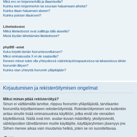
Mikä ero on kirjanmerkillä ja tilaamisella?
Kuinka teen kirjanmerkin tai seuraan haluamaani aihetta?
Kuinka tilaan haluamani alueen?
Kuinka poistan tilaukseni?
Liitetiedostot
Mitkä liitetiedostot ovat sallittuja tällä alueella?
Mistä löydän lähettämäni liitetiedostot?
phpBB -asiat
Kuka kirjoitti tämän foorumisovelluksen?
Miksi ominaisuutta X ei ole saatavilla?
Keneen minun tulee olla yhteydessä väärinkäytöstapauksissa tai lakiasioissa tähän
foorumiin liittyen?
Kuinka otan yhteyttä foorumin ylläpitäjään?
Kirjautumisen ja rekisteröitymisen ongelmat
Miksi minun pitää rekisteröityä?
Sinun ei välttämättä tarvitse, riippuu foorumin ylläpitäjästä, tarvitaanko
foorumilla kirjoittamiseen rekisteröitymistä. Rekisteröityminen voi kuitenkin
antaa sinulle lisää ominaisuuksia käyttöön, jotka eivät ole vieraiden
käytettävissä. Näitä ovat mm. avatar-kuvan määrittely, yksityisviestit,
sähköpostien lähettäminen muille käyttäjille, käyttäjäryhmien jäsenyys jne.
Siihen menee aikaa vain muutamia hetkiä, joten se on suositeltavaa.