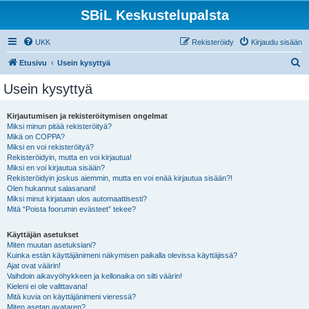
SBiL Keskustelupalsta
UKK
Rekisteröidy
Kirjaudu sisään
E
Etusivu
Usein kysyttyä
t
Usein kysyttyä
s
i
Kirjautumisen ja rekisteröitymisen ongelmat
Miksi minun pitää rekisteröityä?
Mikä on COPPA?
Miksi en voi rekisteröityä?
Rekisteröidyin, mutta en voi kirjautua!
Miksi en voi kirjautua sisään?
Rekisteröidyin joskus aiemmin, mutta en voi enää kirjautua sisään?!
Olen hukannut salasanani!
Miksi minut kirjataan ulos automaattisesti?
Mitä “Poista foorumin evästeet” tekee?
Käyttäjän asetukset
Miten muutan asetuksiani?
Kuinka estän käyttäjänimeni näkymisen paikalla olevissa käyttäjissä?
Ajat ovat väärin!
Vaihdoin aikavyöhykkeen ja kellonaika on silti väärin!
Kieleni ei ole valittavana!
Mitä kuvia on käyttäjänimeni vieressä?
Miten asetan avataren?