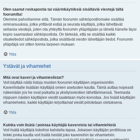
Olen saanut roskapostia tai väärinkäytöksiä sisältäviä viestejä tältä
foorumilta!
Olemme pahoillamme siitä. Tämän foorumin sähköpostilomake sisältää
ominaisuuksia, jotka yrittävät estää ja seurata käyttäjiä, jotka lähettävät
sellaisia viestejä, joten ota yhteyttä foorumin ylläpitäjään ja lähetä hänelle täysi
kopio saamastasi sähköpostista. On tärkeää, että se sisältää kaikki
otsaketiedot sähköpostista, jotka sisältävät viestin lähettäjän tiedot. Foorumin
ylläpitäjä voi sitten toimia tarpeen mukaan.
Ylös
Ystävät ja vihamiehet
Mitä ovat kaveri ja vihamieslistat?
Voit käyttää näitä listoja muiden foorumin käyttäjien organisointiin.
Kaverilistalle lisätään käyttäjiä omien asetusten kautta. Tämä auttaa nopeasti
näkemään jos he ovat paikalla ja yksityisviestien lähettämisessä. Teemasta
riippuen näiden käyttäjien viestit saatetaan myös korostaa. Jos lisäät käyttäjän
vihamieheksi, kaikki käyttäjän kirjoittamat viestit piilotetaan oletuksena.
Ylös
Kuinka voin lisätä / poistaa käyttäjiä kavereista tai vihamiehistä
Voit lisätä käyttäjiä listoihisi kahdella tapaa. Jokaisen käyttäjän profiilissa on
linkki jonka kautta voit lisätä heidät joko kavereihin tai vihamiehiin.