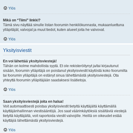
Ylös
Mikä on “Tiimi” linkki?
Tämä sivu näyttää sinulle listan foorumin henkilökunnasta, mukaanluettuna
ylläpitäjät, valvojat ja muut tiedot, kuten alueet joita he valvovat.
Ylös
Yksityisviestit
En voi lähettää yksityisviestejä!
Tähän on kolme mahdollista syytä. Et ole rekisteröitynyt ja/tai kirjautunut
sisään, foorumin ylläpitäjä on poistanut yksityisviestit käytöstä koko foorumilta
tai foorumin ylläpitäjä on estänyt sinua lähettämästä yksityisviestejä. Ota
yhteyttä foorumin ylläpitäjään saadaksesi lisätietoja.
Ylös
Saan yksityisviestejä joita en halua!
Voit automaattisesti poistaa yksityisviestit tietyltä käyttäjältä käyttämällä
käyttäjänhallinnan viestisääntöjä. Jos saat väärinkäytöksiä sisältäviä viestejä
tietyltä käyttäjältä, voit raportoida viestit valvojille. Heillä on oikeudet estää
käyttäjiä lähettämästä yksityisviestejä.
Ylös