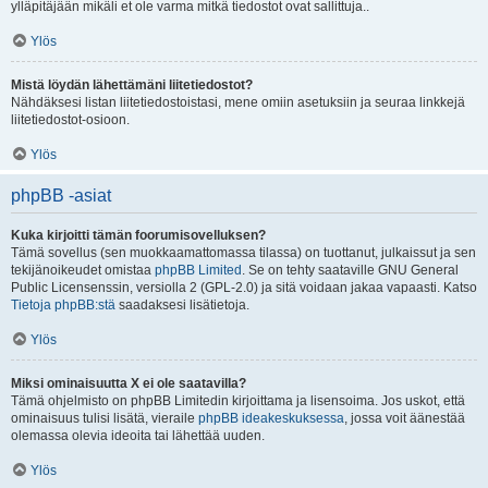
ylläpitäjään mikäli et ole varma mitkä tiedostot ovat sallittuja..
Ylös
Mistä löydän lähettämäni liitetiedostot?
Nähdäksesi listan liitetiedostoistasi, mene omiin asetuksiin ja seuraa linkkejä
liitetiedostot-osioon.
Ylös
phpBB -asiat
Kuka kirjoitti tämän foorumisovelluksen?
Tämä sovellus (sen muokkaamattomassa tilassa) on tuottanut, julkaissut ja sen
tekijänoikeudet omistaa
phpBB Limited
. Se on tehty saataville GNU General
Public Licensenssin, versiolla 2 (GPL-2.0) ja sitä voidaan jakaa vapaasti. Katso
Tietoja phpBB:stä
saadaksesi lisätietoja.
Ylös
Miksi ominaisuutta X ei ole saatavilla?
Tämä ohjelmisto on phpBB Limitedin kirjoittama ja lisensoima. Jos uskot, että
ominaisuus tulisi lisätä, vieraile
phpBB ideakeskuksessa
, jossa voit äänestää
olemassa olevia ideoita tai lähettää uuden.
Ylös