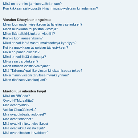
Mikä on arvonimi ja miten vaihdan sen?
Kun klikkaan sähköpostilinkkiä, minua pyydetään kirjautumaan?
Viestien lähetyksen ongelmat
Miten luon uuden viestiketjun tai lähetän vastauksen?
Miten muokkaan tai poistan viestejä?
Miten liitän allekirjoituksen viestiini?
Kuinka luon äänestyksen?
Miksi en voi lisätä vastausvaihtoehtoja kyselyyn?
Kuinka muokkaan tai poistan äänestyksen?
Miksi en pääse alueelle?
Miksi en voi liittää tiedostoja?
Miksi sain varoituksen?
Miten ilmoitan viestin valvojalle?
Mitä “Tallenna”-painike viestin kirjoittamisessa tekee?
Miksi minun viestini tarvitsee hyväksynnän?
Miten tönäisen viestiketjuani?
Muotoilu ja aiheiden tyypit
Mikä on BBCode?
Onko HTML sallittu?
Mitä ovat hymiöt?
Voinko lähettää kuvia?
Mitä ovat globaalit tiedotteet?
Mitä ovat tiedotteet?
Mitä ovat kiinnitetyt viestiketjut
Mitä ovat lukitut viestiketjut?
Mitä ovat aiheiden kuvakkeet?