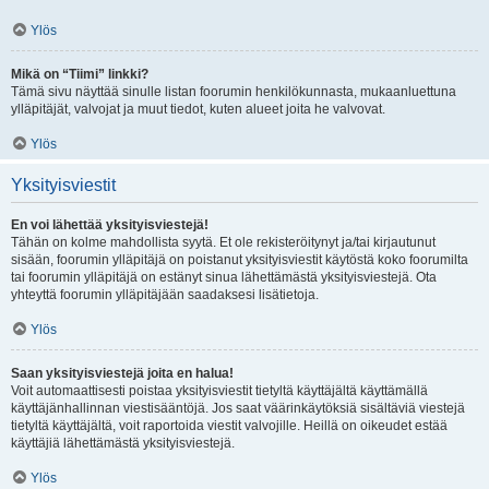
Ylös
Mikä on “Tiimi” linkki?
Tämä sivu näyttää sinulle listan foorumin henkilökunnasta, mukaanluettuna
ylläpitäjät, valvojat ja muut tiedot, kuten alueet joita he valvovat.
Ylös
Yksityisviestit
En voi lähettää yksityisviestejä!
Tähän on kolme mahdollista syytä. Et ole rekisteröitynyt ja/tai kirjautunut
sisään, foorumin ylläpitäjä on poistanut yksityisviestit käytöstä koko foorumilta
tai foorumin ylläpitäjä on estänyt sinua lähettämästä yksityisviestejä. Ota
yhteyttä foorumin ylläpitäjään saadaksesi lisätietoja.
Ylös
Saan yksityisviestejä joita en halua!
Voit automaattisesti poistaa yksityisviestit tietyltä käyttäjältä käyttämällä
käyttäjänhallinnan viestisääntöjä. Jos saat väärinkäytöksiä sisältäviä viestejä
tietyltä käyttäjältä, voit raportoida viestit valvojille. Heillä on oikeudet estää
käyttäjiä lähettämästä yksityisviestejä.
Ylös