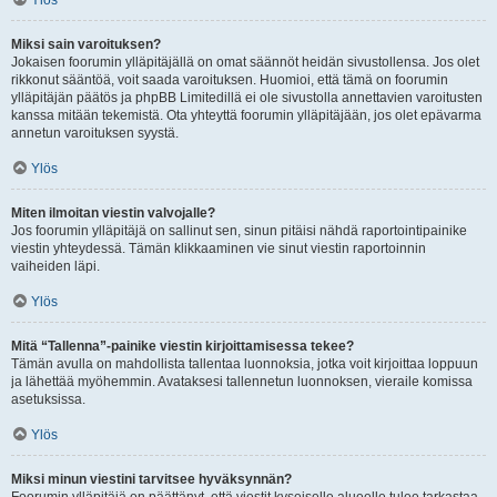
Ylös
Miksi sain varoituksen?
Jokaisen foorumin ylläpitäjällä on omat säännöt heidän sivustollensa. Jos olet
rikkonut sääntöä, voit saada varoituksen. Huomioi, että tämä on foorumin
ylläpitäjän päätös ja phpBB Limitedillä ei ole sivustolla annettavien varoitusten
kanssa mitään tekemistä. Ota yhteyttä foorumin ylläpitäjään, jos olet epävarma
annetun varoituksen syystä.
Ylös
Miten ilmoitan viestin valvojalle?
Jos foorumin ylläpitäjä on sallinut sen, sinun pitäisi nähdä raportointipainike
viestin yhteydessä. Tämän klikkaaminen vie sinut viestin raportoinnin
vaiheiden läpi.
Ylös
Mitä “Tallenna”-painike viestin kirjoittamisessa tekee?
Tämän avulla on mahdollista tallentaa luonnoksia, jotka voit kirjoittaa loppuun
ja lähettää myöhemmin. Avataksesi tallennetun luonnoksen, vieraile komissa
asetuksissa.
Ylös
Miksi minun viestini tarvitsee hyväksynnän?