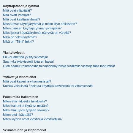
Käyttäjätasot ja ryhmät
Mitä ovat ylläpitäjät?
Mitä ovatr valvojat?
Mitä ovat käyttäjäryhmät?
Missä ovat käyttäjäryhmät ja miten liityn sellaiseen?
Miten pääsen käyttäjäryhmän johtajaksi?
Miksi jotkut käyttäjäryhmät näkyvät eri väreillä?
Mikä on “oletusryhmä”?
Mikä on “Tiimi” linkki?
Yksityisviestit
En voi lähettää yksityisviestejä!
Saan yksityisviestejä joita en halua!
Olen saanut roskapostia tai väärinkäytöksiä sisältäviä viestejä tältä foorumilta!
Ystävät ja vihamiehet
Mitä ovat kaveri ja vihamieslistat?
Kuinka voin lisätä / poistaa käyttäjiä kavereista tai vihamiehistä
Foorumilta hakeminen
Miten etsin alueelta tai alueilta?
Miksi hakuni ei löytänyt mitään?
Miksi haku johti tyhjään sivuun!?
Miten etsin käyttäjiä?
Miten löydän omat viestini ja viestiketjuni?
Seuraaminen ja kirjanmerkit