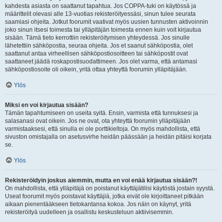
kahdesta asiasta on saattanut tapahtua. Jos COPPA-tuki on käytössä ja
määrittelit olevasi alle 13-vuotias rekisteröityessäsi, sinun tulee seurata
saamiasi ohjeita. Jotkut foorumit vaativat myös uusien tunnusten aktivoinnin
joko sinun itsesi toimesta tai ylläpitäjän toimesta ennen kuin voit kirjautua
sisään. Tämä tieto kerrottiin rekisteröitymisen yhteydessä. Jos sinulle
lähetettiin sähköpostia, seuraa ohjeita. Jos et saanut sähköpostia, olet
saattanut antaa virheellisen sähköpostiosoitteen tai sähköpostit ovat
saattaneet jäädä roskapostisuodattimeen. Jos olet varma, että antamasi
sähköpostiosoite oli oikein, yritä ottaa yhteyttä foorumin ylläpitäjään.
Ylös
Miksi en voi kirjautua sisään?
Tämän tapahtumiseen on useita syitä. Ensin, varmista että tunnuksesi ja
salasanasi ovat oikein. Jos ne ovat, ota yhteyttä foorumin ylläpitäjään
varmistaaksesi, että sinulla ei ole porttikieltoja. On myös mahdollista, että
sivuston omistajalla on asetusvirhe heidän päässään ja heidän pitäisi korjata
se.
Ylös
Rekisteröidyin joskus aiemmin, mutta en voi enää kirjautua sisään?!
On mahdollista, että ylläpitäjä on poistanut käyttäjätilisi käytöstä jostain syystä.
Useat foorumit myös poistavat käyttäjiä, jotka eivät ole kirjoittaneet pitkään
aikaan pienentääkseen tietokantansa kokoa. Jos näin on käynyt, yritä
rekisteröityä uudelleen ja osallistu keskusteluun aktiivisemmin.