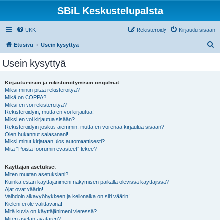
SBiL Keskustelupalsta
UKK
Rekisteröidy
Kirjaudu sisään
E
Etusivu
Usein kysyttyä
t
Usein kysyttyä
s
i
Kirjautumisen ja rekisteröitymisen ongelmat
Miksi minun pitää rekisteröityä?
Mikä on COPPA?
Miksi en voi rekisteröityä?
Rekisteröidyin, mutta en voi kirjautua!
Miksi en voi kirjautua sisään?
Rekisteröidyin joskus aiemmin, mutta en voi enää kirjautua sisään?!
Olen hukannut salasanani!
Miksi minut kirjataan ulos automaattisesti?
Mitä “Poista foorumin evästeet” tekee?
Käyttäjän asetukset
Miten muutan asetuksiani?
Kuinka estän käyttäjänimeni näkymisen paikalla olevissa käyttäjissä?
Ajat ovat väärin!
Vaihdoin aikavyöhykkeen ja kellonaika on silti väärin!
Kieleni ei ole valittavana!
Mitä kuvia on käyttäjänimeni vieressä?
Miten asetan avataren?