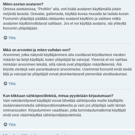
Miten asetan avataren?
Omissa asetuksissa, “Profiilin” alla, voit lisätä avataren käyttämällä jotain
neljästä tavasta: Gravatar, galleriasta, käyttää kuvaa muualta tai ladata kuvan.
Foorumin ylläpitäjä päättää otetaanko avataret käyttöön ja valitsee mitkä
avatarien käyttöönottotavat sallitaan. Jos et voi käyttää avataria, ota yhteyttä
foorumin ylläpitäjään.
Ylös
Mikä on arvonimi ja miten vaihdan sen?
Arvonimet, jotka näkyvät käyttäjänimesi alla osoittavat kirjoittamiesi viestien
määrän tai tietyt käyttäjät, kuten ylläpitäjät tai valvojat. Yleensä et voi vaihtaa
minkään arvonimen tekstiä, sillä nämä ovat ylläpitäjän määrittelemiä. Älä
kirjoita viestejä vain parantaaksesi arvonimeäsi. Useimmat foorumit eivät siedä
tätä ja valvojat tai ylläpitäjät voivat yksinkertaisesti pienentää viestilaskuriasi.
Ylös
Kun klikkaan sähköpostilinkkiä, minua pyydetään kirjautumaan?
Vain rekisteröityneet käyttäjät voivat lähettää sähköpostia muille käyttäjille
sisäänrakennetulla sähköpostilomakkeella ja vain jos ylläpitäjä sallii tämän
ominaisuuden. Kirjautuminen vaaditaan, jotta tunnistautumattomat käyttäjät
eivät voisi väärinkäyttää sähköpostijärjestelmää.
Ylös