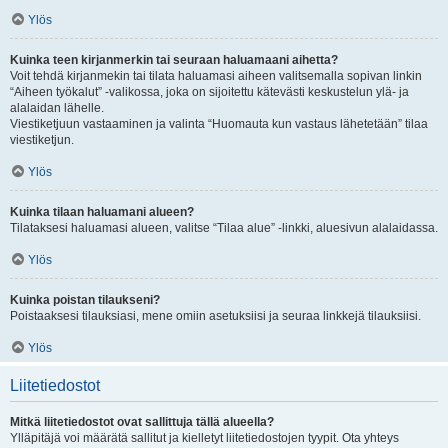
Ylös
Kuinka teen kirjanmerkin tai seuraan haluamaani aihetta?
Voit tehdä kirjanmekin tai tilata haluamasi aiheen valitsemalla sopivan linkin
“Aiheen työkalut” -valikossa, joka on sijoitettu kätevästi keskustelun ylä- ja
alalaidan lähelle.
Viestiketjuun vastaaminen ja valinta “Huomauta kun vastaus lähetetään” tilaa
viestiketjun.
Ylös
Kuinka tilaan haluamani alueen?
Tilataksesi haluamasi alueen, valitse “Tilaa alue” -linkki, aluesivun alalaidassa.
Ylös
Kuinka poistan tilaukseni?
Poistaaksesi tilauksiasi, mene omiin asetuksiisi ja seuraa linkkejä tilauksiisi.
Ylös
Liitetiedostot
Mitkä liitetiedostot ovat sallittuja tällä alueella?
Ylläpitäjä voi määrätä sallitut ja kielletyt liitetiedostojen tyypit. Ota yhteys