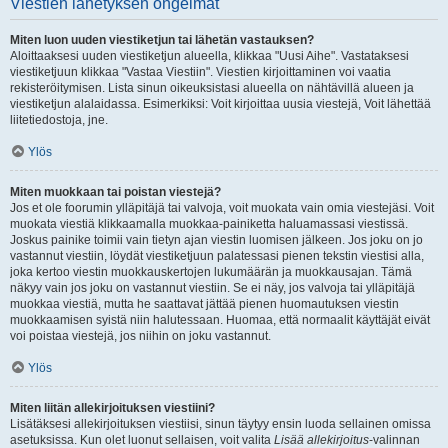
Viestien lähetyksen ongelmat
Miten luon uuden viestiketjun tai lähetän vastauksen?
Aloittaaksesi uuden viestiketjun alueella, klikkaa "Uusi Aihe". Vastataksesi
viestiketjuun klikkaa "Vastaa Viestiin". Viestien kirjoittaminen voi vaatia
rekisteröitymisen. Lista sinun oikeuksistasi alueella on nähtävillä alueen ja
viestiketjun alalaidassa. Esimerkiksi: Voit kirjoittaa uusia viestejä, Voit lähettää
liitetiedostoja, jne.
Ylös
Miten muokkaan tai poistan viestejä?
Jos et ole foorumin ylläpitäjä tai valvoja, voit muokata vain omia viestejäsi. Voit
muokata viestiä klikkaamalla muokkaa-painiketta haluamassasi viestissä.
Joskus painike toimii vain tietyn ajan viestin luomisen jälkeen. Jos joku on jo
vastannut viestiin, löydät viestiketjuun palatessasi pienen tekstin viestisi alla,
joka kertoo viestin muokkauskertojen lukumäärän ja muokkausajan. Tämä
näkyy vain jos joku on vastannut viestiin. Se ei näy, jos valvoja tai ylläpitäjä
muokkaa viestiä, mutta he saattavat jättää pienen huomautuksen viestin
muokkaamisen syistä niin halutessaan. Huomaa, että normaalit käyttäjät eivät
voi poistaa viestejä, jos niihin on joku vastannut.
Ylös
Miten liitän allekirjoituksen viestiini?
Lisätäksesi allekirjoituksen viestiisi, sinun täytyy ensin luoda sellainen omissa
asetuksissa. Kun olet luonut sellaisen, voit valita
Lisää allekirjoitus
-valinnan