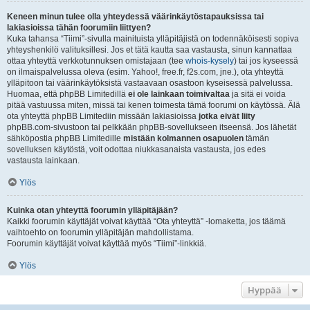
Keneen minun tulee olla yhteydessä väärinkäytöstapauksissa tai
lakiasioissa tähän foorumiin liittyen?
Kuka tahansa “Tiimi”-sivulla mainituista ylläpitäjistä on todennäköisesti sopiva
yhteyshenkilö valituksillesi. Jos et tätä kautta saa vastausta, sinun kannattaa
ottaa yhteyttä verkkotunnuksen omistajaan (tee
whois-kysely
) tai jos kyseessä
on ilmaispalvelussa oleva (esim. Yahoo!, free.fr, f2s.com, jne.), ota yhteyttä
ylläpitoon tai väärinkäytöksistä vastaavaan osastoon kyseisessä palvelussa.
Huomaa, että phpBB Limitedillä
ei ole lainkaan toimivaltaa
ja sitä ei voida
pitää vastuussa miten, missä tai kenen toimesta tämä foorumi on käytössä. Älä
ota yhteyttä phpBB Limitediin missään lakiasioissa
jotka eivät liity
phpBB.com-sivustoon tai pelkkään phpBB-sovellukseen itseensä. Jos lähetät
sähköpostia phpBB Limitedille
mistään kolmannen osapuolen
tämän
sovelluksen käytöstä, voit odottaa niukkasanaista vastausta, jos edes
vastausta lainkaan.
Ylös
Kuinka otan yhteyttä foorumin ylläpitäjään?
Kaikki foorumin käyttäjät voivat käyttää “Ota yhteyttä” -lomaketta, jos täämä
vaihtoehto on foorumin ylläpitäjän mahdollistama.
Foorumin käyttäjät voivat käyttää myös “Tiimi”-linkkiä.
Ylös
Hyppää