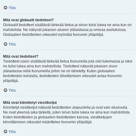
Ylös
Mitä ovat globaalit tiedotteet?
Globaalit tiedotteet sisältävät tärkeää tietoa ja sinun tulisi lukea ne aina kun on
mahdolista. Ne näkyvät jokaisen alueen ylälaidassa ja omissa asetuksissa.
Globaalien tiedotteiden oikeudet myöntää foorumin ylläpitäjä.
Ylös
Mitä ovat tiedotteet?
Tiedotteet usein sisältävät tärkeää tietoa foorumista jota olet lukemassa ja siksi
ne tulisi lukea aina kun mahdollista. Tiedotteet näkyvät jokaisen sivun
ylälaidassa niillä foorumeilla joihin ne on lähetetty. Kuten globaalien
tiedotteiden kohdalla, tiedotteiden lähettämisen oikeudet antaa foorumin
ylläpitäjä.
Ylös
Mitä ovat kiinnitetyt viestiketjut
Kiinnitetyt viestiketjut näkyvät tiedotteiden alapuolella ja ovat vain etusivulla.
Ne ovat yleensä aika tärkeitä, joten sinun tulisi lukea ne aina kun mahdollista.
Kuten tiedotteiden ja globaalien tiedotteiden kanssa, viestiketjujen
kiinnittämisen oikeudet määrittelee foorumin ylläpitäjä.
Ylös