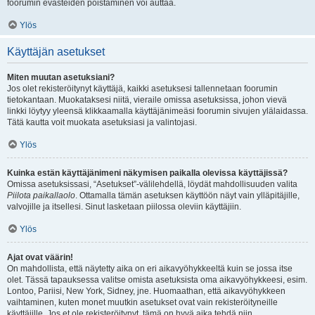
foorumin evästeiden poistaminen voi auttaa.
Ylös
Käyttäjän asetukset
Miten muutan asetuksiani?
Jos olet rekisteröitynyt käyttäjä, kaikki asetuksesi tallennetaan foorumin
tietokantaan. Muokataksesi niitä, vieraile omissa asetuksissa, johon vievä
linkki löytyy yleensä klikkaamalla käyttäjänimeäsi foorumin sivujen ylälaidassa.
Tätä kautta voit muokata asetuksiasi ja valintojasi.
Ylös
Kuinka estän käyttäjänimeni näkymisen paikalla olevissa käyttäjissä?
Omissa asetuksissasi, “Asetukset”-välilehdellä, löydät mahdollisuuden valita
Piilota paikallaolo
. Ottamalla tämän asetuksen käyttöön näyt vain ylläpitäjille,
valvojille ja itsellesi. Sinut lasketaan piilossa oleviin käyttäjiin.
Ylös
Ajat ovat väärin!
On mahdollista, että näytetty aika on eri aikavyöhykkeeltä kuin se jossa itse
olet. Tässä tapauksessa valitse omista asetuksista oma aikavyöhykkeesi, esim.
Lontoo, Pariisi, New York, Sidney, jne. Huomaathan, että aikavyöhykkeen
vaihtaminen, kuten monet muutkin asetukset ovat vain rekisteröityneille
käyttäjille. Jos et ole rekisteröitynyt, tämä on hyvä aika tehdä niin.