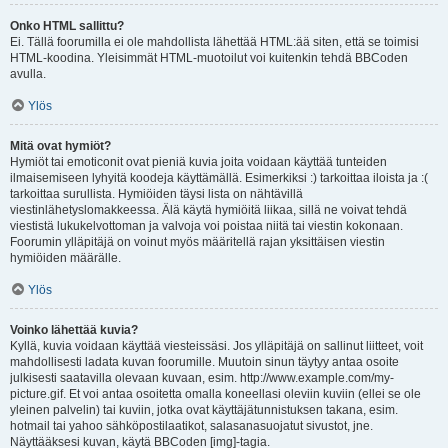
Onko HTML sallittu?
Ei. Tällä foorumilla ei ole mahdollista lähettää HTML:ää siten, että se toimisi
HTML-koodina. Yleisimmät HTML-muotoilut voi kuitenkin tehdä BBCoden
avulla.
Ylös
Mitä ovat hymiöt?
Hymiöt tai emoticonit ovat pieniä kuvia joita voidaan käyttää tunteiden
ilmaisemiseen lyhyitä koodeja käyttämällä. Esimerkiksi :) tarkoittaa iloista ja :(
tarkoittaa surullista. Hymiöiden täysi lista on nähtävillä
viestinlähetyslomakkeessa. Älä käytä hymiöitä liikaa, sillä ne voivat tehdä
viestistä lukukelvottoman ja valvoja voi poistaa niitä tai viestin kokonaan.
Foorumin ylläpitäjä on voinut myös määritellä rajan yksittäisen viestin
hymiöiden määrälle.
Ylös
Voinko lähettää kuvia?
Kyllä, kuvia voidaan käyttää viesteissäsi. Jos ylläpitäjä on sallinut liitteet, voit
mahdollisesti ladata kuvan foorumille. Muutoin sinun täytyy antaa osoite
julkisesti saatavilla olevaan kuvaan, esim. http://www.example.com/my-
picture.gif. Et voi antaa osoitetta omalla koneellasi oleviin kuviin (ellei se ole
yleinen palvelin) tai kuviin, jotka ovat käyttäjätunnistuksen takana, esim.
hotmail tai yahoo sähköpostilaatikot, salasanasuojatut sivustot, jne.
Näyttääksesi kuvan, käytä BBCoden [img]-tagia.