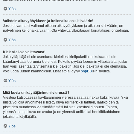
Ylös
Vaihdoin aikavyöhykkeen ja kellonaika on silti väärin!
Jos olet varmasti valinnut oikean aikavyöhykkeen ja aika on silti väärin, on
palvelimen kellonaika väärin. Ota yhteyttä ylläpitäjään korjataksesi ongelman.
Ylös
Kieleni ei ole valittavana!
Joko ylläpitäjä ei ole asentanut kielellesi kielipakettia tai kukaan ei ole
kääntänyt tätä foorumia kielellesi. Kokeile pyytää foorumin ylläpitäjältä, josko
hän voisi asentaa tarvitsemasi kielipaketin. Jos kielipakettia ei ole olemassa,
voit luoda uuden käännöksen. Lisätietoja löytyy
phpBB
®:n sivuilta.
Ylös
Mitä kuvia on käyttäjänimeni vieressä?
Viestejä katsottaessa käyttäjänimen vieressä saattaa näkyä kaksi kuvaa. Yksi
niistä voi olla arvonimeesi liitetty kuva esimerkiksi tähtien, laatikoiden tai
pisteiden muodossa viestimäärästäsi tai statuksestasi riippuen. Toinen,
yleensä isompi kuva on avatar ja on yleensä uniikki tai henkilökohtainen
jokaisella käyttäjällä.
Ylös