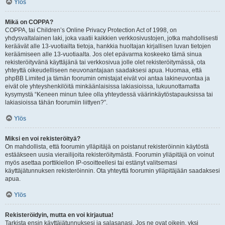
Ylös
Mikä on COPPA?
COPPA, tai Children’s Online Privacy Protection Act of 1998, on
yhdysvaltalainen laki, joka vaatii kaikkien verkkosivustojen, jotka mahdollisesti
keräävät alle 13-vuotiailta tietoja, hankkia huoltajan kirjallisen luvan tietojen
keräämiseen alle 13-vuotiaalta. Jos olet epävarma koskeeko tämä sinua
rekisteröityvänä käyttäjänä tai verkkosivua jolle olet rekisteröitymässä, ota
yhteyttä oikeudelliseen neuvonantajaan saadaksesi apua. Huomaa, että
phpBB Limited ja tämän foorumin omistajat eivät voi antaa lakineuvontaa ja
eivät ole yhteyshenkilöitä minkäänlaisissa lakiasioissa, lukuunottamatta
kysymystä “Keneen minun tulee olla yhteydessä väärinkäytöstapauksissa tai
lakiasioissa tähän foorumiin liittyen?”.
Ylös
Miksi en voi rekisteröityä?
On mahdollista, että foorumin ylläpitäjä on poistanut rekisteröinnin käytöstä
estääkseen uusia vierailijoita rekisteröitymästä. Foorumin ylläpitäjä on voinut
myös asettaa porttikiellon IP-osoitteellesi tai estänyt valitsemasi
käyttäjätunnuksen rekisteröinnin. Ota yhteyttä foorumin ylläpitäjään saadaksesi
apua.
Ylös
Rekisteröidyin, mutta en voi kirjautua!
Tarkista ensin käyttäjätunnuksesi ja salasanasi. Jos ne ovat oikein, yksi