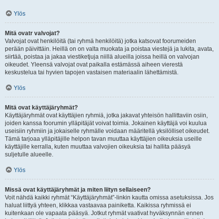
Ylös
Mitä ovatr valvojat?
Valvojat ovat henkilöitä (tai ryhmä henkilöitä) jotka katsovat foorumeiden
perään päivittäin. Heillä on on valta muokata ja poistaa viestejä ja lukita, avata,
siirtää, poistaa ja jakaa viestiketjuja niillä alueilla joissa heillä on valvojan
oikeudet. Yleensä valvojat ovat paikalla estämässä aiheen vierestä
keskustelua tai hyvien tapojen vastaisen materiaalin lähettämistä.
Ylös
Mitä ovat käyttäjäryhmät?
Käyttäjäryhmät ovat käyttäjien ryhmiä, jotka jakavat yhteisön hallittaviin osiin,
joiden kanssa foorumin ylläpitäjät voivat toimia. Jokainen käyttäjä voi kuulua
useisiin ryhmiin ja jokaiselle ryhmälle voidaan määritellä yksilölliset oikeudet.
Tämä tarjoaa ylläpitäjille helpon tavan muuttaa käyttäjien oikeuksia useille
käyttäjille kerralla, kuten muuttaa valvojien oikeuksia tai hallita pääsyä
suljetulle alueelle.
Ylös
Missä ovat käyttäjäryhmät ja miten liityn sellaiseen?
Voit nähdä kaikki ryhmät “Käyttäjäryhmät”-linkin kautta omissa asetuksissa. Jos
haluat liittyä yhteen, klikkaa vastaavaa painiketta. Kaikissa ryhmissä ei
kuitenkaan ole vapaata pääsyä. Jotkut ryhmät vaativat hyväksynnän ennen