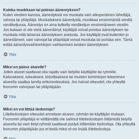
Kuinka muokkaan tai poistan äänestyksen?
Kuten viestien kanssa, äänestyksiä voi muokata vain alkuperäinen lähettäjä,
valvoja tai ylläpitäjä. Muokataksesi äänestystä, muokkaa ensimmäistä viestiä
viestiketjussa. Äänestys on aina kytketty viestiketjun ensimmäiseen viestiin.
Jos kukaan ei ole vielä äänestänyt, käyttäjät voivat poistaa äänestyksen tai
muokata mitä tahansa äänestyksen asetusta. Jos käyttäjät ovat kuitenkin jo
äänestäneet, vain valvojat tai ylläpitäjät voivat muokata tai poistaa sen. Tämä
estää äänestysvaihtoehtojen vaihtamisen kesken äänestyksen.
Ylös
Miksi en pääse alueelle?
Jotkin alueet saattavat olla rajattu vain tietyille käyttäjille tai ryhmille.
Katsoaksesi, lukeaksesi, kirjoittaaksesi tai muiden toimintojen tekeminen
alueella saattaa tarvita erikoisoikeuksia. Jos haluat oikeudet, ota yhteyttä
foorumin valvojaan tai ylläpitäjään.
Ylös
Miksi en voi liittää tiedostoja?
Liitetiedostojen oikeudet annetaan alueen, ryhmän tai käyttäjän mukaan.
Foorumin ylläpitäjä ei välttämättä ole sallinut liitetiedostojen liittämistä tietyllä
alueella tai vain tietyt ryhmät saattavat pystyä liittämään tiedostoja. Ota yhteyttä
foorumin ylläpitäjään jos et tiedä miksi et voi lisätä liitetiedostoja.