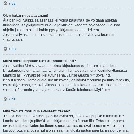
Ylös
Olen hukannut salasanani!
Älä panikoi! Vaikka salasanaasi ei voida palauttaa, se voidaan asettaa
uudelleen. Käy kirjautumissivulla ja klikkaa
Unohdin salasanani
. Seuraa
ohjeita ja sinun pitäisi kohta pystyä kirjautumaan uudelleen.
Jos et pysty asettamaan salasanaasi uudelleen, ota yhteyttä foorumin
ylläpitäjään.
Ylös
Miksi minut kirjataan ulos automaattisesti?
Jos et valitse
Muista minut
-laatikkoa kirjautuessasi, foorumi pitää sinut
kirjautuneena ennalta määritellyn ajan. Tämä estää muita väärinkäyttämästä
tunnuksiasi. Pysyäksesi kirjautuneena, valitse
Muista minut
-valinta
kirjautuessasi. Tämä ei ole suositeltavaa, jos käytät foorumia jaetulta koneelta,
esim. kirjastossa, nettikahvilassa tai koulun tietokoneluokassa. Jos et näe tätä
valintaa, foorumin ylläpitäjä on estänyt tämän toiminnon käyttämisen.
Ylös
Mitä “Poista foorumin evästeet” tekee?
“Poista foorumin evästeet” poistaa evästeet, jotka ovat phpBB:n luomia. Ne
tunnistavat sinut ja pitävät sinut kirjautuneena foorumille. Evästeet tarjoavat
myös toimintoja, kuten luettujen seurantaa, jos ne ovat foorumin ylläpitäjän
käyttöönottamia. Jos sinulla on sisään tai uloskirjautumisen kanssa ongelmia,