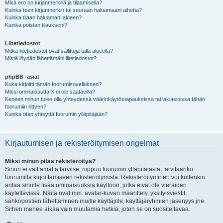
Mikä ero on kirjanmerkillä ja tilaamisella?
Kuinka teen kirjanmerkin tai seuraan haluamaani aihetta?
Kuinka tilaan haluamani alueen?
Kuinka poistan tilaukseni?
Liitetiedostot
Mitkä liitetiedostot ovat sallittuja tällä alueella?
Mistä löydän lähettämäni liitetiedostot?
phpBB -asiat
Kuka kirjoitti tämän foorumisovelluksen?
Miksi ominaisuutta X ei ole saatavilla?
Keneen minun tulee olla yhteydessä väärinkäytöstapauksissa tai lakiasioissa tähän
foorumiin liittyen?
Kuinka otan yhteyttä foorumin ylläpitäjään?
Kirjautumisen ja rekisteröitymisen ongelmat
Miksi minun pitää rekisteröityä?
Sinun ei välttämättä tarvitse, riippuu foorumin ylläpitäjästä, tarvitaanko
foorumilla kirjoittamiseen rekisteröitymistä. Rekisteröityminen voi kuitenkin
antaa sinulle lisää ominaisuuksia käyttöön, jotka eivät ole vieraiden
käytettävissä. Näitä ovat mm. avatar-kuvan määrittely, yksityisviestit,
sähköpostien lähettäminen muille käyttäjille, käyttäjäryhmien jäsenyys jne.
Siihen menee aikaa vain muutamia hetkiä, joten se on suositeltavaa.