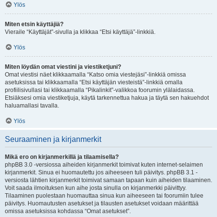
Ylös
Miten etsin käyttäjiä?
Vieraile “Käyttäjät”-sivulla ja klikkaa “Etsi käyttäjä”-linkkiä.
Ylös
Miten löydän omat viestini ja viestiketjuni?
Omat viestisi näet klikkaamalla “Katso omia viestejäsi”-linkkiä omissa
asetuksissa tai klikkaamalla “Etsi käyttäjän viesteistä”-linkkiä omalla
profiilisivullasi tai klikkaamalla “Pikalinkit”-valikkoa foorumin ylälaidassa.
Etsiäksesi omia viestiketjuja, käytä tarkennettua hakua ja täytä sen hakuehdot
haluamallasi tavalla.
Ylös
Seuraaminen ja kirjanmerkit
Mikä ero on kirjanmerkillä ja tilaamisella?
phpBB 3.0 -versiossa aiheiden kirjanmerkit toimivat kuten internet-selaimen
kirjanmerkit. Sinua ei huomautettu jos aiheeseen tuli päivitys. phpBB 3.1 -
versiosta lähtien kirjanmerkit toimivat samaan tapaan kuin aiheiden tilaaminen.
Voit saada ilmoituksen kun aihe josta sinulla on kirjanmerkki päivittyy.
Tilaaminen puolestaan huomauttaa sinua kun aiheeseen tai foorumiin tulee
päivitys. Huomautusten asetukset ja tilausten asetukset voidaan määrittää
omissa asetuksissa kohdassa “Omat asetukset”.