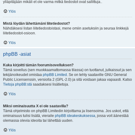
ylläpitäjään mikäli et ole varma mitkä tiedostot ovat sallittuja..
Ylös
Mistä löydän lähettämäni liitetiedostot?
Nähdäksesi listan liitetiedostoistasi, mene omiin asetuksiin ja seuraa linkkejä
liitetiedostot-osioon.
Ylös
phpBB -asiat
Kuka kirjoitti tämän foorumisovelluksen?
Tämä sovellus (sen muokkaamattomassa tilassa) on tuottanut, julkaissut ja sen
tekijänoikeudet omistaa
phpBB Limited
. Se on tehty saataville GNU General
Public Licensenssin, versiolla 2 (GPL-2.0) ja sitä voidaan jakaa vapaasti. Katso
Tietoja phpBB:stä
saadaksesi lisätietoja.
Ylös
Miksi ominaisuutta X ei ole saatavilla?
Tämä ohjelmisto on phpBB Limitedin kirjoittama ja lisensoima. Jos uskot, että
ominaisuus tulisi lisätä, vieraile
phpBB ideakeskuksessa
, jossa voit äänestää
olemassa olevia ideoita tai lähettää uuden.
Ylös