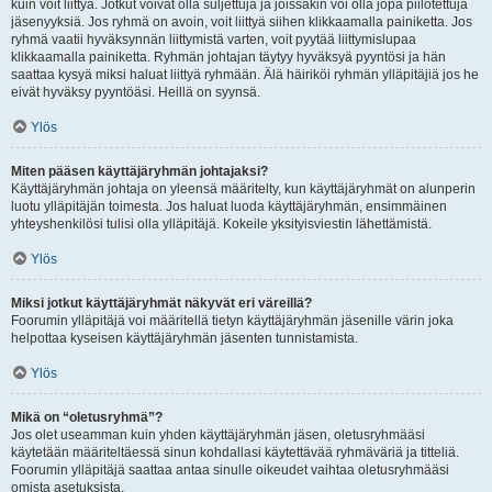
kuin voit liittyä. Jotkut voivat olla suljettuja ja joissakin voi olla jopa piilotettuja
jäsenyyksiä. Jos ryhmä on avoin, voit liittyä siihen klikkaamalla painiketta. Jos
ryhmä vaatii hyväksynnän liittymistä varten, voit pyytää liittymislupaa
klikkaamalla painiketta. Ryhmän johtajan täytyy hyväksyä pyyntösi ja hän
saattaa kysyä miksi haluat liittyä ryhmään. Älä häiriköi ryhmän ylläpitäjiä jos he
eivät hyväksy pyyntöäsi. Heillä on syynsä.
Ylös
Miten pääsen käyttäjäryhmän johtajaksi?
Käyttäjäryhmän johtaja on yleensä määritelty, kun käyttäjäryhmät on alunperin
luotu ylläpitäjän toimesta. Jos haluat luoda käyttäjäryhmän, ensimmäinen
yhteyshenkilösi tulisi olla ylläpitäjä. Kokeile yksityisviestin lähettämistä.
Ylös
Miksi jotkut käyttäjäryhmät näkyvät eri väreillä?
Foorumin ylläpitäjä voi määritellä tietyn käyttäjäryhmän jäsenille värin joka
helpottaa kyseisen käyttäjäryhmän jäsenten tunnistamista.
Ylös
Mikä on “oletusryhmä”?
Jos olet useamman kuin yhden käyttäjäryhmän jäsen, oletusryhmääsi
käytetään määriteltäessä sinun kohdallasi käytettävää ryhmäväriä ja titteliä.
Foorumin ylläpitäjä saattaa antaa sinulle oikeudet vaihtaa oletusryhmääsi
omista asetuksista.