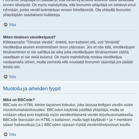
Foorumin ylläpitäjä on päättänyt, että viestit kyseiselle alueelle tulee tarkastaa
ennen lähetystä. On myös mahdollista, että foorumin ylläpitäjä on siirtänyt sinut
ryhmään, jonka viestit tarkistetaan ennen lähettämistä. Ota yhteyttä foorumin
ylläpitäjään saadaksesi lisätietoja.
Ylös
Miten tönäisen viestiketjuani?
Klikkaamalla “Tönaise viestiä” -linkkiä, kun katselet sitä, voit “tönäistä”
viestiketjua alueen ensimmäisen sivun yläosaan. Jos et näe tätä, viestiketjujen
tönäiseminen ei ole sallittua tai aika joka viestiketjujen tönäisemisen välillä
vaaditaan ei ole vielä kulunut. On myös mahdollista nostaa viestiketjua
vastaamalla siihen, mutta varmista että noudatat foorumin sääntöjä jos päätät
tehdä niin.
Ylös
Muotoilu ja aiheiden tyypit
Mikä on BBCode?
BBCode on HTML-kielen tapainen toteutus, joka tarjoaa tiettyjen viestin osien
muotoilumahdollisuuden. BBCoden käytöstä päättää ylläpitäjä, mutta se
voidaan ottaa pois käytöstä myös viestikohtaisesti viestin kirjoituslomakkeella.
BBCode itsessään on HTML:n kaltainen, mutta tagit käyttävät < ja > merkkien
sijaan hakasulkuja [ ja ]. BBCoden oppaan löydät viestinlähetyssivun kautta.
Ylös