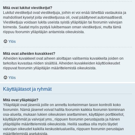
Mitä ovat lukitut viestiketjut?
Lukitut viestiketjut ovat viestiketjuja, joihin ei voi enää lähettää vastauksia ja
mahdolliset kyselyt joita viestiketjussa oli, ovat päättyneet automaattisesti.
Viestiketjuja voidaan lukita useista syistä ylläpitäjän tai foorumin valvojan
toimesta. Saatat myös pystyä lukitsemaan oman viestiketjusi, mutta tämä
riippuu foorumin ylläpitäjän antamista oikeuksista.
Ylös
Mitä ovat aiheiden kuvakkeet?
Aiheiden kuvakkeet ovat aiheen aloittajan valitsemia kuvakkeita joiden on
tarkoitus kuvastaa niiden sisältöä. Aiheiden kuvakkeiden käyttöoikeudet
riippuvat foorumin ylläpitäjän määrittelemistä oikeuksista.
Ylös
Käyttäjätasot ja ryhmät
Mitä ovat ylläpitäjät?
Ylläpitäjät ovat jäseniä joille on annettu korkeimman tason kontrolli koko
foorumiin. Nämä jäsenet voivat hallita foorumin kaikkia foorumin toiminnan
osa-alueita, mukaan lukien oikeuksien asettaminen, käyttäjien porttikiellot,
käyttäjäryhmät ja valvojat yms., riippuen foorumin perustajasta ja hänen
ylläpitäjille määrittelemistä oikeuksista. Heillä saattaa olla myös täydet
valvojan oikeudet kaikilla keskustelualueilla, riippuen foorumin perustajan
määrittelemistä asetuksista.