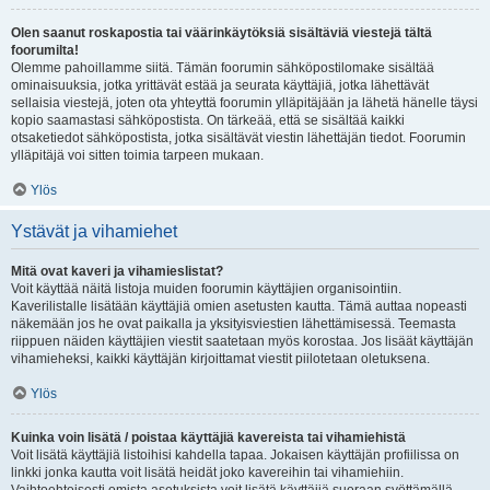
Olen saanut roskapostia tai väärinkäytöksiä sisältäviä viestejä tältä
foorumilta!
Olemme pahoillamme siitä. Tämän foorumin sähköpostilomake sisältää
ominaisuuksia, jotka yrittävät estää ja seurata käyttäjiä, jotka lähettävät
sellaisia viestejä, joten ota yhteyttä foorumin ylläpitäjään ja lähetä hänelle täysi
kopio saamastasi sähköpostista. On tärkeää, että se sisältää kaikki
otsaketiedot sähköpostista, jotka sisältävät viestin lähettäjän tiedot. Foorumin
ylläpitäjä voi sitten toimia tarpeen mukaan.
Ylös
Ystävät ja vihamiehet
Mitä ovat kaveri ja vihamieslistat?
Voit käyttää näitä listoja muiden foorumin käyttäjien organisointiin.
Kaverilistalle lisätään käyttäjiä omien asetusten kautta. Tämä auttaa nopeasti
näkemään jos he ovat paikalla ja yksityisviestien lähettämisessä. Teemasta
riippuen näiden käyttäjien viestit saatetaan myös korostaa. Jos lisäät käyttäjän
vihamieheksi, kaikki käyttäjän kirjoittamat viestit piilotetaan oletuksena.
Ylös
Kuinka voin lisätä / poistaa käyttäjiä kavereista tai vihamiehistä
Voit lisätä käyttäjiä listoihisi kahdella tapaa. Jokaisen käyttäjän profiilissa on
linkki jonka kautta voit lisätä heidät joko kavereihin tai vihamiehiin.