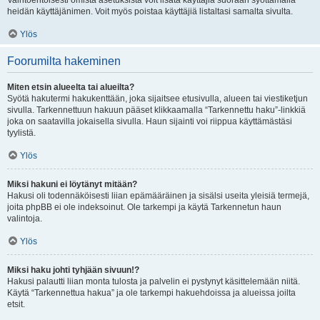
Vaihtoehtoisesti omista asetuksista voit lisätä käyttäjiä suoraan syöttämällä
heidän käyttäjänimen. Voit myös poistaa käyttäjiä listaltasi samalta sivulta.
Ylös
Foorumilta hakeminen
Miten etsin alueelta tai alueilta?
Syötä hakutermi hakukenttään, joka sijaitsee etusivulla, alueen tai viestiketjun
sivulla. Tarkennettuun hakuun pääset klikkaamalla “Tarkennettu haku”-linkkiä
joka on saatavilla jokaisella sivulla. Haun sijainti voi riippua käyttämästäsi
tyylistä.
Ylös
Miksi hakuni ei löytänyt mitään?
Hakusi oli todennäköisesti liian epämääräinen ja sisälsi useita yleisiä termejä,
joita phpBB ei ole indeksoinut. Ole tarkempi ja käytä Tarkennetun haun
valintoja.
Ylös
Miksi haku johti tyhjään sivuun!?
Hakusi palautti liian monta tulosta ja palvelin ei pystynyt käsittelemään niitä.
Käytä “Tarkennettua hakua” ja ole tarkempi hakuehdoissa ja alueissa joilta
etsit.