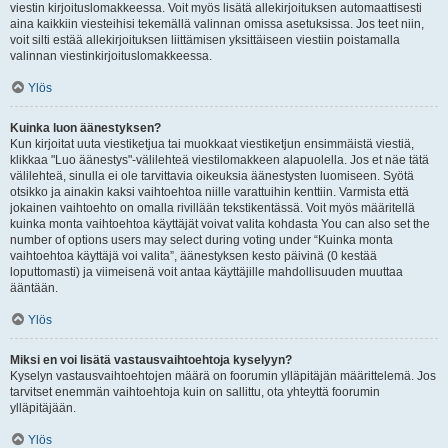
viestin kirjoituslomakkeessa. Voit myös lisätä allekirjoituksen automaattisesti
aina kaikkiin viesteihisi tekemällä valinnan omissa asetuksissa. Jos teet niin,
voit silti estää allekirjoituksen liittämisen yksittäiseen viestiin poistamalla
valinnan viestinkirjoituslomakkeessa.
Ylös
Kuinka luon äänestyksen?
Kun kirjoitat uuta viestiketjua tai muokkaat viestiketjun ensimmäistä viestiä,
klikkaa "Luo äänestys"-välilehteä viestilomakkeen alapuolella. Jos et näe tätä
välilehteä, sinulla ei ole tarvittavia oikeuksia äänestysten luomiseen. Syötä
otsikko ja ainakin kaksi vaihtoehtoa niille varattuihin kenttiin. Varmista että
jokainen vaihtoehto on omalla rivillään tekstikentässä. Voit myös määritellä
kuinka monta vaihtoehtoa käyttäjät voivat valita kohdasta You can also set the
number of options users may select during voting under “Kuinka monta
vaihtoehtoa käyttäjä voi valita”, äänestyksen kesto päivinä (0 kestää
loputtomasti) ja viimeisenä voit antaa käyttäjille mahdollisuuden muuttaa
ääntään.
Ylös
Miksi en voi lisätä vastausvaihtoehtoja kyselyyn?
Kyselyn vastausvaihtoehtojen määrä on foorumin ylläpitäjän määrittelemä. Jos
tarvitset enemmän vaihtoehtoja kuin on sallittu, ota yhteyttä foorumin
ylläpitäjään.
Ylös