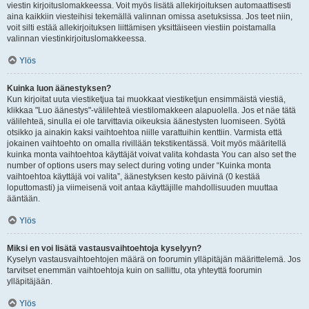
viestin kirjoituslomakkeessa. Voit myös lisätä allekirjoituksen automaattisesti
aina kaikkiin viesteihisi tekemällä valinnan omissa asetuksissa. Jos teet niin,
voit silti estää allekirjoituksen liittämisen yksittäiseen viestiin poistamalla
valinnan viestinkirjoituslomakkeessa.
Ylös
Kuinka luon äänestyksen?
Kun kirjoitat uuta viestiketjua tai muokkaat viestiketjun ensimmäistä viestiä,
klikkaa "Luo äänestys"-välilehteä viestilomakkeen alapuolella. Jos et näe tätä
välilehteä, sinulla ei ole tarvittavia oikeuksia äänestysten luomiseen. Syötä
otsikko ja ainakin kaksi vaihtoehtoa niille varattuihin kenttiin. Varmista että
jokainen vaihtoehto on omalla rivillään tekstikentässä. Voit myös määritellä
kuinka monta vaihtoehtoa käyttäjät voivat valita kohdasta You can also set the
number of options users may select during voting under “Kuinka monta
vaihtoehtoa käyttäjä voi valita”, äänestyksen kesto päivinä (0 kestää
loputtomasti) ja viimeisenä voit antaa käyttäjille mahdollisuuden muuttaa
ääntään.
Ylös
Miksi en voi lisätä vastausvaihtoehtoja kyselyyn?
Kyselyn vastausvaihtoehtojen määrä on foorumin ylläpitäjän määrittelemä. Jos
tarvitset enemmän vaihtoehtoja kuin on sallittu, ota yhteyttä foorumin
ylläpitäjään.
Ylös