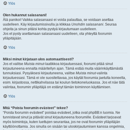
Ylös
Olen hukannut salasanani!
Älä panikoi! Vaikka salasanaasi ei voida palauttaa, se voidaan asettaa
uudelleen. Käy kirjautumissivulla ja klikkaa
Unohdin salasanani
. Seuraa
ohjeita ja sinun pitäisi kohta pystyä kirjautumaan uudelleen.
Jos et pysty asettamaan salasanaasi uudelleen, ota yhteyttä foorumin
ylläpitäjään.
Ylös
Miksi minut kirjataan ulos automaattisesti?
Jos et valitse
Muista minut
-laatikkoa kirjautuessasi, foorumi pitää sinut
kirjautuneena ennalta määritellyn ajan. Tämä estää muita väärinkäyttämästä
tunnuksiasi. Pysyäksesi kirjautuneena, valitse
Muista minut
-valinta
kirjautuessasi. Tämä ei ole suositeltavaa, jos käytät foorumia jaetulta koneelta,
esim. kirjastossa, nettikahvilassa tai koulun tietokoneluokassa. Jos et näe tätä
valintaa, foorumin ylläpitäjä on estänyt tämän toiminnon käyttämisen.
Ylös
Mitä “Poista foorumin evästeet” tekee?
“Poista foorumin evästeet” poistaa evästeet, jotka ovat phpBB:n luomia. Ne
tunnistavat sinut ja pitävät sinut kirjautuneena foorumille. Evästeet tarjoavat
myös toimintoja, kuten luettujen seurantaa, jos ne ovat foorumin ylläpitäjän
käyttöönottamia. Jos sinulla on sisään tai uloskirjautumisen kanssa ongelmia,