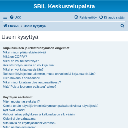
SBiL Keskustelupalsta
UKK
Rekisteröidy
Kirjaudu sisään
E
Etusivu
Usein kysyttyä
t
Usein kysyttyä
s
i
Kirjautumisen ja rekisteröitymisen ongelmat
Miksi minun pitää rekisteröityä?
Mikä on COPPA?
Miksi en voi rekisteröityä?
Rekisteröidyin, mutta en voi kirjautua!
Miksi en voi kirjautua sisään?
Rekisteröidyin joskus aiemmin, mutta en voi enää kirjautua sisään?!
Olen hukannut salasanani!
Miksi minut kirjataan ulos automaattisesti?
Mitä “Poista foorumin evästeet” tekee?
Käyttäjän asetukset
Miten muutan asetuksiani?
Kuinka estän käyttäjänimeni näkymisen paikalla olevissa käyttäjissä?
Ajat ovat väärin!
Vaihdoin aikavyöhykkeen ja kellonaika on silti väärin!
Kieleni ei ole valittavana!
Mitä kuvia on käyttäjänimeni vieressä?
Miten asetan avataren?