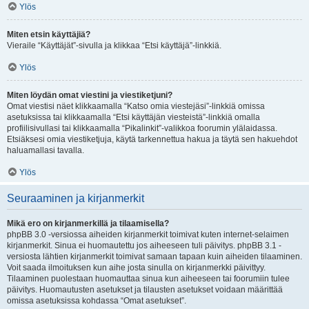
Ylös
Miten etsin käyttäjiä?
Vieraile “Käyttäjät”-sivulla ja klikkaa “Etsi käyttäjä”-linkkiä.
Ylös
Miten löydän omat viestini ja viestiketjuni?
Omat viestisi näet klikkaamalla “Katso omia viestejäsi”-linkkiä omissa
asetuksissa tai klikkaamalla “Etsi käyttäjän viesteistä”-linkkiä omalla
profiilisivullasi tai klikkaamalla “Pikalinkit”-valikkoa foorumin ylälaidassa.
Etsiäksesi omia viestiketjuja, käytä tarkennettua hakua ja täytä sen hakuehdot
haluamallasi tavalla.
Ylös
Seuraaminen ja kirjanmerkit
Mikä ero on kirjanmerkillä ja tilaamisella?
phpBB 3.0 -versiossa aiheiden kirjanmerkit toimivat kuten internet-selaimen
kirjanmerkit. Sinua ei huomautettu jos aiheeseen tuli päivitys. phpBB 3.1 -
versiosta lähtien kirjanmerkit toimivat samaan tapaan kuin aiheiden tilaaminen.
Voit saada ilmoituksen kun aihe josta sinulla on kirjanmerkki päivittyy.
Tilaaminen puolestaan huomauttaa sinua kun aiheeseen tai foorumiin tulee
päivitys. Huomautusten asetukset ja tilausten asetukset voidaan määrittää
omissa asetuksissa kohdassa “Omat asetukset”.