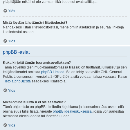
ylläpitäjään mikäli et ole varma mitkä tiedostot ovat sallittuja..
Ylös
Mistä löydän lähettämäni liitetiedostot?
Nähdäksesi listan liitetiedostoistasi, mene omiin asetuksiin ja seuraa linkkejä
liitetiedostot-osioon.
Ylös
phpBB -asiat
Kuka kirjoitti tämän foorumisovelluksen?
Tämä sovellus (sen muokkaamattomassa tilassa) on tuottanut, julkaissut ja sen
tekijänoikeudet omistaa
phpBB Limited
. Se on tehty saataville GNU General
Public Licensenssin, versiolla 2 (GPL-2.0) ja sitä voidaan jakaa vapaasti. Katso
Tietoja phpBB:stä
saadaksesi lisätietoja.
Ylös
Miksi ominaisuutta X ei ole saatavilla?
Tämä ohjelmisto on phpBB Limitedin kirjoittama ja lisensoima. Jos uskot, että
ominaisuus tulisi lisätä, vieraile
phpBB ideakeskuksessa
, jossa voit äänestää
olemassa olevia ideoita tai lähettää uuden.
Ylös