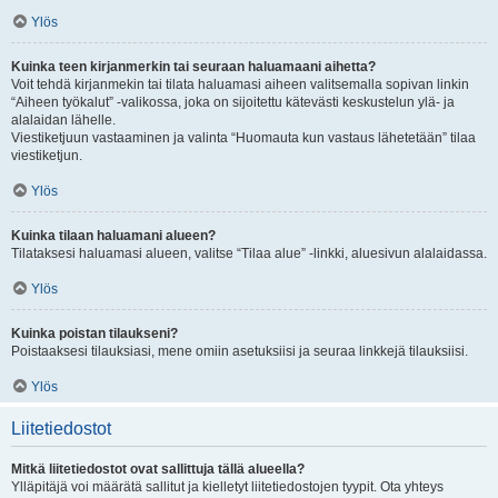
Ylös
Kuinka teen kirjanmerkin tai seuraan haluamaani aihetta?
Voit tehdä kirjanmekin tai tilata haluamasi aiheen valitsemalla sopivan linkin
“Aiheen työkalut” -valikossa, joka on sijoitettu kätevästi keskustelun ylä- ja
alalaidan lähelle.
Viestiketjuun vastaaminen ja valinta “Huomauta kun vastaus lähetetään” tilaa
viestiketjun.
Ylös
Kuinka tilaan haluamani alueen?
Tilataksesi haluamasi alueen, valitse “Tilaa alue” -linkki, aluesivun alalaidassa.
Ylös
Kuinka poistan tilaukseni?
Poistaaksesi tilauksiasi, mene omiin asetuksiisi ja seuraa linkkejä tilauksiisi.
Ylös
Liitetiedostot
Mitkä liitetiedostot ovat sallittuja tällä alueella?
Ylläpitäjä voi määrätä sallitut ja kielletyt liitetiedostojen tyypit. Ota yhteys