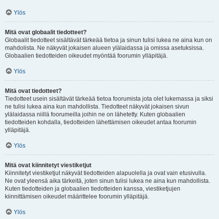
Ylös
Mitä ovat globaalit tiedotteet?
Globaalit tiedotteet sisältävät tärkeää tietoa ja sinun tulisi lukea ne aina kun on
mahdolista. Ne näkyvät jokaisen alueen ylälaidassa ja omissa asetuksissa.
Globaalien tiedotteiden oikeudet myöntää foorumin ylläpitäjä.
Ylös
Mitä ovat tiedotteet?
Tiedotteet usein sisältävät tärkeää tietoa foorumista jota olet lukemassa ja siksi
ne tulisi lukea aina kun mahdollista. Tiedotteet näkyvät jokaisen sivun
ylälaidassa niillä foorumeilla joihin ne on lähetetty. Kuten globaalien
tiedotteiden kohdalla, tiedotteiden lähettämisen oikeudet antaa foorumin
ylläpitäjä.
Ylös
Mitä ovat kiinnitetyt viestiketjut
Kiinnitetyt viestiketjut näkyvät tiedotteiden alapuolella ja ovat vain etusivulla.
Ne ovat yleensä aika tärkeitä, joten sinun tulisi lukea ne aina kun mahdollista.
Kuten tiedotteiden ja globaalien tiedotteiden kanssa, viestiketjujen
kiinnittämisen oikeudet määrittelee foorumin ylläpitäjä.
Ylös