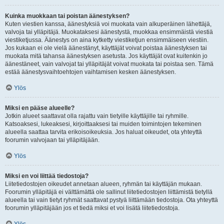
Kuinka muokkaan tai poistan äänestyksen?
Kuten viestien kanssa, äänestyksiä voi muokata vain alkuperäinen lähettäjä,
valvoja tai ylläpitäjä. Muokataksesi äänestystä, muokkaa ensimmäistä viestiä
viestiketjussa. Äänestys on aina kytketty viestiketjun ensimmäiseen viestiin.
Jos kukaan ei ole vielä äänestänyt, käyttäjät voivat poistaa äänestyksen tai
muokata mitä tahansa äänestyksen asetusta. Jos käyttäjät ovat kuitenkin jo
äänestäneet, vain valvojat tai ylläpitäjät voivat muokata tai poistaa sen. Tämä
estää äänestysvaihtoehtojen vaihtamisen kesken äänestyksen.
Ylös
Miksi en pääse alueelle?
Jotkin alueet saattavat olla rajattu vain tietyille käyttäjille tai ryhmille.
Katsoaksesi, lukeaksesi, kirjoittaaksesi tai muiden toimintojen tekeminen
alueella saattaa tarvita erikoisoikeuksia. Jos haluat oikeudet, ota yhteyttä
foorumin valvojaan tai ylläpitäjään.
Ylös
Miksi en voi liittää tiedostoja?
Liitetiedostojen oikeudet annetaan alueen, ryhmän tai käyttäjän mukaan.
Foorumin ylläpitäjä ei välttämättä ole sallinut liitetiedostojen liittämistä tietyllä
alueella tai vain tietyt ryhmät saattavat pystyä liittämään tiedostoja. Ota yhteyttä
foorumin ylläpitäjään jos et tiedä miksi et voi lisätä liitetiedostoja.