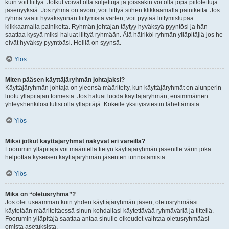
kuin voit liittyä. Jotkut voivat olla suljettuja ja joissakin voi olla jopa piilotettuja
jäsenyyksiä. Jos ryhmä on avoin, voit liittyä siihen klikkaamalla painiketta. Jos
ryhmä vaatii hyväksynnän liittymistä varten, voit pyytää liittymislupaa
klikkaamalla painiketta. Ryhmän johtajan täytyy hyväksyä pyyntösi ja hän
saattaa kysyä miksi haluat liittyä ryhmään. Älä häiriköi ryhmän ylläpitäjiä jos he
eivät hyväksy pyyntöäsi. Heillä on syynsä.
Ylös
Miten pääsen käyttäjäryhmän johtajaksi?
Käyttäjäryhmän johtaja on yleensä määritelty, kun käyttäjäryhmät on alunperin
luotu ylläpitäjän toimesta. Jos haluat luoda käyttäjäryhmän, ensimmäinen
yhteyshenkilösi tulisi olla ylläpitäjä. Kokeile yksityisviestin lähettämistä.
Ylös
Miksi jotkut käyttäjäryhmät näkyvät eri väreillä?
Foorumin ylläpitäjä voi määritellä tietyn käyttäjäryhmän jäsenille värin joka
helpottaa kyseisen käyttäjäryhmän jäsenten tunnistamista.
Ylös
Mikä on “oletusryhmä”?
Jos olet useamman kuin yhden käyttäjäryhmän jäsen, oletusryhmääsi
käytetään määriteltäessä sinun kohdallasi käytettävää ryhmäväriä ja titteliä.
Foorumin ylläpitäjä saattaa antaa sinulle oikeudet vaihtaa oletusryhmääsi
omista asetuksista.