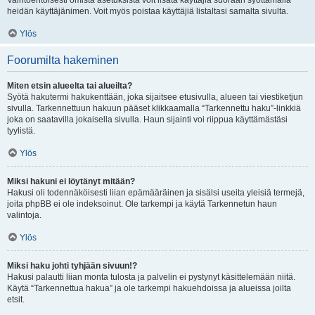
Vaihtoehtoisesti omista asetuksista voit lisätä käyttäjiä suoraan syöttämällä
heidän käyttäjänimen. Voit myös poistaa käyttäjiä listaltasi samalta sivulta.
Ylös
Foorumilta hakeminen
Miten etsin alueelta tai alueilta?
Syötä hakutermi hakukenttään, joka sijaitsee etusivulla, alueen tai viestiketjun
sivulla. Tarkennettuun hakuun pääset klikkaamalla “Tarkennettu haku”-linkkiä
joka on saatavilla jokaisella sivulla. Haun sijainti voi riippua käyttämästäsi
tyylistä.
Ylös
Miksi hakuni ei löytänyt mitään?
Hakusi oli todennäköisesti liian epämääräinen ja sisälsi useita yleisiä termejä,
joita phpBB ei ole indeksoinut. Ole tarkempi ja käytä Tarkennetun haun
valintoja.
Ylös
Miksi haku johti tyhjään sivuun!?
Hakusi palautti liian monta tulosta ja palvelin ei pystynyt käsittelemään niitä.
Käytä “Tarkennettua hakua” ja ole tarkempi hakuehdoissa ja alueissa joilta
etsit.