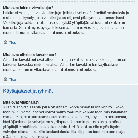
Mitä ovat lukitut viestiketjut?
Lukitut viestiketjut ovat viestiketjuja, joihin ei voi enää lähettää vastauksia ja
mahdolliset kyselyt joita viestiketjussa oli, ovat päättyneet automaattisesti.
Viestiketjuja voidaan lukita useista syistä ylläpitäjän tai foorumin valvojan
toimesta. Saatat myös pystyä lukitsemaan oman viestiketjusi, mutta tämä
riippuu foorumin ylläpitäjän antamista oikeuksista.
Ylös
Mitä ovat aiheiden kuvakkeet?
Aiheiden kuvakkeet ovat aiheen aloittajan valitsemia kuvakkeita joiden on
tarkoitus kuvastaa niiden sisältöä. Aiheiden kuvakkeiden käyttöoikeudet
riippuvat foorumin ylläpitäjän määrittelemistä oikeuksista.
Ylös
Käyttäjätasot ja ryhmät
Mitä ovat ylläpitäjät?
Ylläpitäjät ovat jäseniä joille on annettu korkeimman tason kontrolli koko
foorumiin. Nämä jäsenet voivat hallita foorumin kaikkia foorumin toiminnan
osa-alueita, mukaan lukien oikeuksien asettaminen, käyttäjien porttikiellot,
käyttäjäryhmät ja valvojat yms., riippuen foorumin perustajasta ja hänen
ylläpitäjille määrittelemistä oikeuksista. Heillä saattaa olla myös täydet
valvojan oikeudet kaikilla keskustelualueilla, riippuen foorumin perustajan
määrittelemistä asetuksista.