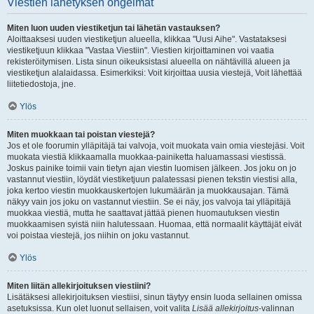
Viestien lähetyksen ongelmat
Miten luon uuden viestiketjun tai lähetän vastauksen?
Aloittaaksesi uuden viestiketjun alueella, klikkaa "Uusi Aihe". Vastataksesi
viestiketjuun klikkaa "Vastaa Viestiin". Viestien kirjoittaminen voi vaatia
rekisteröitymisen. Lista sinun oikeuksistasi alueella on nähtävillä alueen ja
viestiketjun alalaidassa. Esimerkiksi: Voit kirjoittaa uusia viestejä, Voit lähettää
liitetiedostoja, jne.
Ylös
Miten muokkaan tai poistan viestejä?
Jos et ole foorumin ylläpitäjä tai valvoja, voit muokata vain omia viestejäsi. Voit
muokata viestiä klikkaamalla muokkaa-painiketta haluamassasi viestissä.
Joskus painike toimii vain tietyn ajan viestin luomisen jälkeen. Jos joku on jo
vastannut viestiin, löydät viestiketjuun palatessasi pienen tekstin viestisi alla,
joka kertoo viestin muokkauskertojen lukumäärän ja muokkausajan. Tämä
näkyy vain jos joku on vastannut viestiin. Se ei näy, jos valvoja tai ylläpitäjä
muokkaa viestiä, mutta he saattavat jättää pienen huomautuksen viestin
muokkaamisen syistä niin halutessaan. Huomaa, että normaalit käyttäjät eivät
voi poistaa viestejä, jos niihin on joku vastannut.
Ylös
Miten liitän allekirjoituksen viestiini?
Lisätäksesi allekirjoituksen viestiisi, sinun täytyy ensin luoda sellainen omissa
asetuksissa. Kun olet luonut sellaisen, voit valita
Lisää allekirjoitus
-valinnan