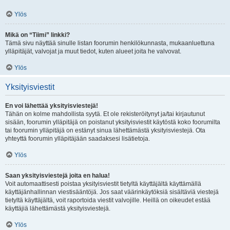
Ylös
Mikä on “Tiimi” linkki?
Tämä sivu näyttää sinulle listan foorumin henkilökunnasta, mukaanluettuna
ylläpitäjät, valvojat ja muut tiedot, kuten alueet joita he valvovat.
Ylös
Yksityisviestit
En voi lähettää yksityisviestejä!
Tähän on kolme mahdollista syytä. Et ole rekisteröitynyt ja/tai kirjautunut
sisään, foorumin ylläpitäjä on poistanut yksityisviestit käytöstä koko foorumilta
tai foorumin ylläpitäjä on estänyt sinua lähettämästä yksityisviestejä. Ota
yhteyttä foorumin ylläpitäjään saadaksesi lisätietoja.
Ylös
Saan yksityisviestejä joita en halua!
Voit automaattisesti poistaa yksityisviestit tietyltä käyttäjältä käyttämällä
käyttäjänhallinnan viestisääntöjä. Jos saat väärinkäytöksiä sisältäviä viestejä
tietyltä käyttäjältä, voit raportoida viestit valvojille. Heillä on oikeudet estää
käyttäjiä lähettämästä yksityisviestejä.
Ylös