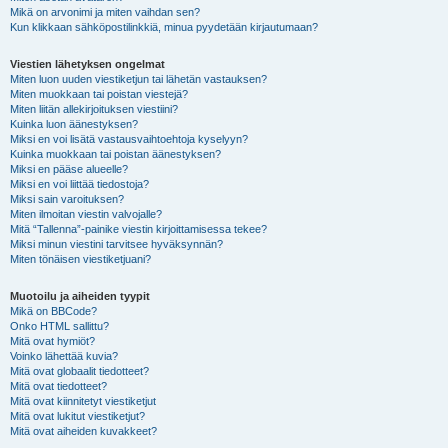
Mikä on arvonimi ja miten vaihdan sen?
Kun klikkaan sähköpostilinkkiä, minua pyydetään kirjautumaan?
Viestien lähetyksen ongelmat
Miten luon uuden viestiketjun tai lähetän vastauksen?
Miten muokkaan tai poistan viestejä?
Miten liitän allekirjoituksen viestiini?
Kuinka luon äänestyksen?
Miksi en voi lisätä vastausvaihtoehtoja kyselyyn?
Kuinka muokkaan tai poistan äänestyksen?
Miksi en pääse alueelle?
Miksi en voi liittää tiedostoja?
Miksi sain varoituksen?
Miten ilmoitan viestin valvojalle?
Mitä “Tallenna”-painike viestin kirjoittamisessa tekee?
Miksi minun viestini tarvitsee hyväksynnän?
Miten tönäisen viestiketjuani?
Muotoilu ja aiheiden tyypit
Mikä on BBCode?
Onko HTML sallittu?
Mitä ovat hymiöt?
Voinko lähettää kuvia?
Mitä ovat globaalit tiedotteet?
Mitä ovat tiedotteet?
Mitä ovat kiinnitetyt viestiketjut
Mitä ovat lukitut viestiketjut?
Mitä ovat aiheiden kuvakkeet?