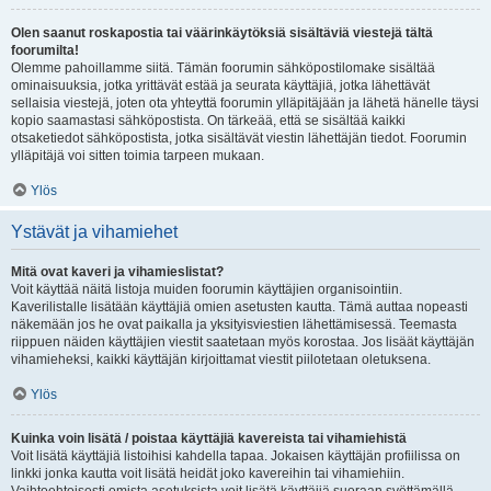
Olen saanut roskapostia tai väärinkäytöksiä sisältäviä viestejä tältä
foorumilta!
Olemme pahoillamme siitä. Tämän foorumin sähköpostilomake sisältää
ominaisuuksia, jotka yrittävät estää ja seurata käyttäjiä, jotka lähettävät
sellaisia viestejä, joten ota yhteyttä foorumin ylläpitäjään ja lähetä hänelle täysi
kopio saamastasi sähköpostista. On tärkeää, että se sisältää kaikki
otsaketiedot sähköpostista, jotka sisältävät viestin lähettäjän tiedot. Foorumin
ylläpitäjä voi sitten toimia tarpeen mukaan.
Ylös
Ystävät ja vihamiehet
Mitä ovat kaveri ja vihamieslistat?
Voit käyttää näitä listoja muiden foorumin käyttäjien organisointiin.
Kaverilistalle lisätään käyttäjiä omien asetusten kautta. Tämä auttaa nopeasti
näkemään jos he ovat paikalla ja yksityisviestien lähettämisessä. Teemasta
riippuen näiden käyttäjien viestit saatetaan myös korostaa. Jos lisäät käyttäjän
vihamieheksi, kaikki käyttäjän kirjoittamat viestit piilotetaan oletuksena.
Ylös
Kuinka voin lisätä / poistaa käyttäjiä kavereista tai vihamiehistä
Voit lisätä käyttäjiä listoihisi kahdella tapaa. Jokaisen käyttäjän profiilissa on
linkki jonka kautta voit lisätä heidät joko kavereihin tai vihamiehiin.