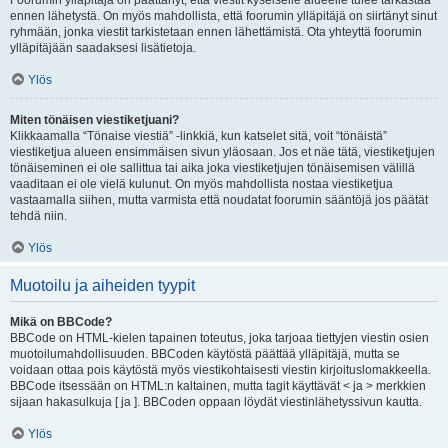
Foorumin ylläpitäjä on päättänyt, että viestit kyseiselle alueelle tulee tarkastaa
ennen lähetystä. On myös mahdollista, että foorumin ylläpitäjä on siirtänyt sinut
ryhmään, jonka viestit tarkistetaan ennen lähettämistä. Ota yhteyttä foorumin
ylläpitäjään saadaksesi lisätietoja.
Ylös
Miten tönäisen viestiketjuani?
Klikkaamalla “Tönaise viestiä” -linkkiä, kun katselet sitä, voit “tönäistä”
viestiketjua alueen ensimmäisen sivun yläosaan. Jos et näe tätä, viestiketjujen
tönäiseminen ei ole sallittua tai aika joka viestiketjujen tönäisemisen välillä
vaaditaan ei ole vielä kulunut. On myös mahdollista nostaa viestiketjua
vastaamalla siihen, mutta varmista että noudatat foorumin sääntöjä jos päätät
tehdä niin.
Ylös
Muotoilu ja aiheiden tyypit
Mikä on BBCode?
BBCode on HTML-kielen tapainen toteutus, joka tarjoaa tiettyjen viestin osien
muotoilumahdollisuuden. BBCoden käytöstä päättää ylläpitäjä, mutta se
voidaan ottaa pois käytöstä myös viestikohtaisesti viestin kirjoituslomakkeella.
BBCode itsessään on HTML:n kaltainen, mutta tagit käyttävät < ja > merkkien
sijaan hakasulkuja [ ja ]. BBCoden oppaan löydät viestinlähetyssivun kautta.
Ylös