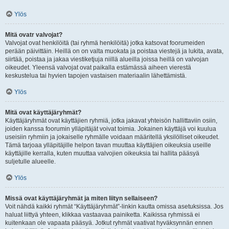
Ylös
Mitä ovatr valvojat?
Valvojat ovat henkilöitä (tai ryhmä henkilöitä) jotka katsovat foorumeiden
perään päivittäin. Heillä on on valta muokata ja poistaa viestejä ja lukita, avata,
siirtää, poistaa ja jakaa viestiketjuja niillä alueilla joissa heillä on valvojan
oikeudet. Yleensä valvojat ovat paikalla estämässä aiheen vierestä
keskustelua tai hyvien tapojen vastaisen materiaalin lähettämistä.
Ylös
Mitä ovat käyttäjäryhmät?
Käyttäjäryhmät ovat käyttäjien ryhmiä, jotka jakavat yhteisön hallittaviin osiin,
joiden kanssa foorumin ylläpitäjät voivat toimia. Jokainen käyttäjä voi kuulua
useisiin ryhmiin ja jokaiselle ryhmälle voidaan määritellä yksilölliset oikeudet.
Tämä tarjoaa ylläpitäjille helpon tavan muuttaa käyttäjien oikeuksia useille
käyttäjille kerralla, kuten muuttaa valvojien oikeuksia tai hallita pääsyä
suljetulle alueelle.
Ylös
Missä ovat käyttäjäryhmät ja miten liityn sellaiseen?
Voit nähdä kaikki ryhmät “Käyttäjäryhmät”-linkin kautta omissa asetuksissa. Jos
haluat liittyä yhteen, klikkaa vastaavaa painiketta. Kaikissa ryhmissä ei
kuitenkaan ole vapaata pääsyä. Jotkut ryhmät vaativat hyväksynnän ennen