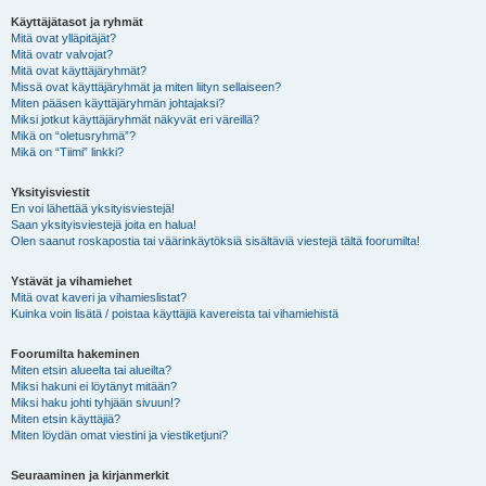
Käyttäjätasot ja ryhmät
Mitä ovat ylläpitäjät?
Mitä ovatr valvojat?
Mitä ovat käyttäjäryhmät?
Missä ovat käyttäjäryhmät ja miten liityn sellaiseen?
Miten pääsen käyttäjäryhmän johtajaksi?
Miksi jotkut käyttäjäryhmät näkyvät eri väreillä?
Mikä on “oletusryhmä”?
Mikä on “Tiimi” linkki?
Yksityisviestit
En voi lähettää yksityisviestejä!
Saan yksityisviestejä joita en halua!
Olen saanut roskapostia tai väärinkäytöksiä sisältäviä viestejä tältä foorumilta!
Ystävät ja vihamiehet
Mitä ovat kaveri ja vihamieslistat?
Kuinka voin lisätä / poistaa käyttäjiä kavereista tai vihamiehistä
Foorumilta hakeminen
Miten etsin alueelta tai alueilta?
Miksi hakuni ei löytänyt mitään?
Miksi haku johti tyhjään sivuun!?
Miten etsin käyttäjiä?
Miten löydän omat viestini ja viestiketjuni?
Seuraaminen ja kirjanmerkit