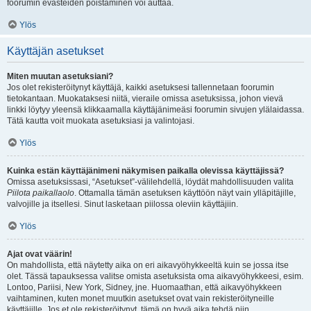
foorumin evästeiden poistaminen voi auttaa.
Ylös
Käyttäjän asetukset
Miten muutan asetuksiani?
Jos olet rekisteröitynyt käyttäjä, kaikki asetuksesi tallennetaan foorumin
tietokantaan. Muokataksesi niitä, vieraile omissa asetuksissa, johon vievä
linkki löytyy yleensä klikkaamalla käyttäjänimeäsi foorumin sivujen ylälaidassa.
Tätä kautta voit muokata asetuksiasi ja valintojasi.
Ylös
Kuinka estän käyttäjänimeni näkymisen paikalla olevissa käyttäjissä?
Omissa asetuksissasi, “Asetukset”-välilehdellä, löydät mahdollisuuden valita
Piilota paikallaolo
. Ottamalla tämän asetuksen käyttöön näyt vain ylläpitäjille,
valvojille ja itsellesi. Sinut lasketaan piilossa oleviin käyttäjiin.
Ylös
Ajat ovat väärin!
On mahdollista, että näytetty aika on eri aikavyöhykkeeltä kuin se jossa itse
olet. Tässä tapauksessa valitse omista asetuksista oma aikavyöhykkeesi, esim.
Lontoo, Pariisi, New York, Sidney, jne. Huomaathan, että aikavyöhykkeen
vaihtaminen, kuten monet muutkin asetukset ovat vain rekisteröityneille
käyttäjille. Jos et ole rekisteröitynyt, tämä on hyvä aika tehdä niin.