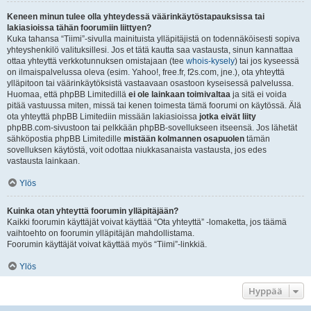
Keneen minun tulee olla yhteydessä väärinkäytöstapauksissa tai
lakiasioissa tähän foorumiin liittyen?
Kuka tahansa “Tiimi”-sivulla mainituista ylläpitäjistä on todennäköisesti sopiva
yhteyshenkilö valituksillesi. Jos et tätä kautta saa vastausta, sinun kannattaa
ottaa yhteyttä verkkotunnuksen omistajaan (tee
whois-kysely
) tai jos kyseessä
on ilmaispalvelussa oleva (esim. Yahoo!, free.fr, f2s.com, jne.), ota yhteyttä
ylläpitoon tai väärinkäytöksistä vastaavaan osastoon kyseisessä palvelussa.
Huomaa, että phpBB Limitedillä
ei ole lainkaan toimivaltaa
ja sitä ei voida
pitää vastuussa miten, missä tai kenen toimesta tämä foorumi on käytössä. Älä
ota yhteyttä phpBB Limitediin missään lakiasioissa
jotka eivät liity
phpBB.com-sivustoon tai pelkkään phpBB-sovellukseen itseensä. Jos lähetät
sähköpostia phpBB Limitedille
mistään kolmannen osapuolen
tämän
sovelluksen käytöstä, voit odottaa niukkasanaista vastausta, jos edes
vastausta lainkaan.
Ylös
Kuinka otan yhteyttä foorumin ylläpitäjään?
Kaikki foorumin käyttäjät voivat käyttää “Ota yhteyttä” -lomaketta, jos täämä
vaihtoehto on foorumin ylläpitäjän mahdollistama.
Foorumin käyttäjät voivat käyttää myös “Tiimi”-linkkiä.
Ylös
Hyppää