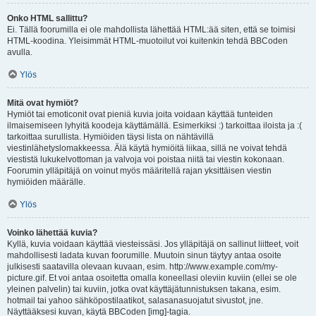
Onko HTML sallittu?
Ei. Tällä foorumilla ei ole mahdollista lähettää HTML:ää siten, että se toimisi
HTML-koodina. Yleisimmät HTML-muotoilut voi kuitenkin tehdä BBCoden
avulla.
Ylös
Mitä ovat hymiöt?
Hymiöt tai emoticonit ovat pieniä kuvia joita voidaan käyttää tunteiden
ilmaisemiseen lyhyitä koodeja käyttämällä. Esimerkiksi :) tarkoittaa iloista ja :(
tarkoittaa surullista. Hymiöiden täysi lista on nähtävillä
viestinlähetyslomakkeessa. Älä käytä hymiöitä liikaa, sillä ne voivat tehdä
viestistä lukukelvottoman ja valvoja voi poistaa niitä tai viestin kokonaan.
Foorumin ylläpitäjä on voinut myös määritellä rajan yksittäisen viestin
hymiöiden määrälle.
Ylös
Voinko lähettää kuvia?
Kyllä, kuvia voidaan käyttää viesteissäsi. Jos ylläpitäjä on sallinut liitteet, voit
mahdollisesti ladata kuvan foorumille. Muutoin sinun täytyy antaa osoite
julkisesti saatavilla olevaan kuvaan, esim. http://www.example.com/my-
picture.gif. Et voi antaa osoitetta omalla koneellasi oleviin kuviin (ellei se ole
yleinen palvelin) tai kuviin, jotka ovat käyttäjätunnistuksen takana, esim.
hotmail tai yahoo sähköpostilaatikot, salasanasuojatut sivustot, jne.
Näyttääksesi kuvan, käytä BBCoden [img]-tagia.