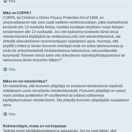
Ylös
Mikä on COPPA?
COPPA, tai Children’s Online Privacy Protection Act of 1998, on
yhdysvaltalainen laki, joka vaatii kaikkien verkkosivustojen, jotka mahdollisesti
keräävät alle 13-vuotiailta tietoja, hankkia huoltajan kirjallisen luvan tietojen
keräämiseen alle 13-vuotiaalta. Jos olet epävarma koskeeko tämä sinua
rekisteröityvänä käyttäjänä tai verkkosivua jolle olet rekisteröitymässä, ota
yhteyttä oikeudelliseen neuvonantajaan saadaksesi apua. Huomaa, että
phpBB Limited ja tämän foorumin omistajat eivät voi antaa lakineuvontaa ja
eivät ole yhteyshenkilöitä minkäänlaisissa lakiasioissa, lukuunottamatta
kysymystä “Keneen minun tulee olla yhteydessä väärinkäytöstapauksissa tai
lakiasioissa tähän foorumiin liittyen?”.
Ylös
Miksi en voi rekisteröityä?
On mahdollista, että foorumin ylläpitäjä on poistanut rekisteröinnin käytöstä
estääkseen uusia vierailijoita rekisteröitymästä. Foorumin ylläpitäjä on voinut
myös asettaa porttikiellon IP-osoitteellesi tai estänyt valitsemasi
käyttäjätunnuksen rekisteröinnin. Ota yhteyttä foorumin ylläpitäjään saadaksesi
apua.
Ylös
Rekisteröidyin, mutta en voi kirjautua!
Tarkista ensin käyttäjätunnuksesi ja salasanasi. Jos ne ovat oikein, yksi