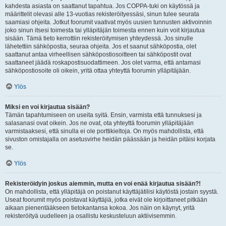
kahdesta asiasta on saattanut tapahtua. Jos COPPA-tuki on käytössä ja
määrittelit olevasi alle 13-vuotias rekisteröityessäsi, sinun tulee seurata
saamiasi ohjeita. Jotkut foorumit vaativat myös uusien tunnusten aktivoinnin
joko sinun itsesi toimesta tai ylläpitäjän toimesta ennen kuin voit kirjautua
sisään. Tämä tieto kerrottiin rekisteröitymisen yhteydessä. Jos sinulle
lähetettiin sähköpostia, seuraa ohjeita. Jos et saanut sähköpostia, olet
saattanut antaa virheellisen sähköpostiosoitteen tai sähköpostit ovat
saattaneet jäädä roskapostisuodattimeen. Jos olet varma, että antamasi
sähköpostiosoite oli oikein, yritä ottaa yhteyttä foorumin ylläpitäjään.
Ylös
Miksi en voi kirjautua sisään?
Tämän tapahtumiseen on useita syitä. Ensin, varmista että tunnuksesi ja
salasanasi ovat oikein. Jos ne ovat, ota yhteyttä foorumin ylläpitäjään
varmistaaksesi, että sinulla ei ole porttikieltoja. On myös mahdollista, että
sivuston omistajalla on asetusvirhe heidän päässään ja heidän pitäisi korjata
se.
Ylös
Rekisteröidyin joskus aiemmin, mutta en voi enää kirjautua sisään?!
On mahdollista, että ylläpitäjä on poistanut käyttäjätilisi käytöstä jostain syystä.
Useat foorumit myös poistavat käyttäjiä, jotka eivät ole kirjoittaneet pitkään
aikaan pienentääkseen tietokantansa kokoa. Jos näin on käynyt, yritä
rekisteröityä uudelleen ja osallistu keskusteluun aktiivisemmin.