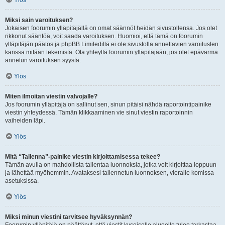
Ylös
Miksi sain varoituksen?
Jokaisen foorumin ylläpitäjällä on omat säännöt heidän sivustollensa. Jos olet
rikkonut sääntöä, voit saada varoituksen. Huomioi, että tämä on foorumin
ylläpitäjän päätös ja phpBB Limitedillä ei ole sivustolla annettavien varoitusten
kanssa mitään tekemistä. Ota yhteyttä foorumin ylläpitäjään, jos olet epävarma
annetun varoituksen syystä.
Ylös
Miten ilmoitan viestin valvojalle?
Jos foorumin ylläpitäjä on sallinut sen, sinun pitäisi nähdä raportointipainike
viestin yhteydessä. Tämän klikkaaminen vie sinut viestin raportoinnin
vaiheiden läpi.
Ylös
Mitä “Tallenna”-painike viestin kirjoittamisessa tekee?
Tämän avulla on mahdollista tallentaa luonnoksia, jotka voit kirjoittaa loppuun
ja lähettää myöhemmin. Avataksesi tallennetun luonnoksen, vieraile komissa
asetuksissa.
Ylös
Miksi minun viestini tarvitsee hyväksynnän?