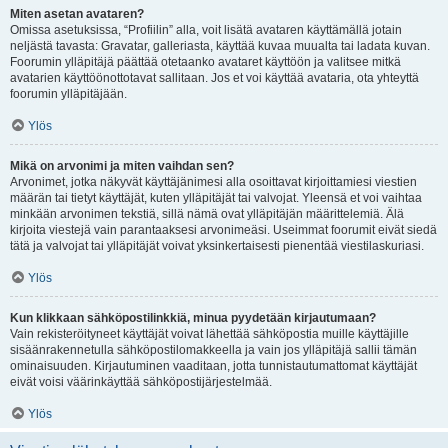
Miten asetan avataren?
Omissa asetuksissa, “Profiilin” alla, voit lisätä avataren käyttämällä jotain
neljästä tavasta: Gravatar, galleriasta, käyttää kuvaa muualta tai ladata kuvan.
Foorumin ylläpitäjä päättää otetaanko avataret käyttöön ja valitsee mitkä
avatarien käyttöönottotavat sallitaan. Jos et voi käyttää avataria, ota yhteyttä
foorumin ylläpitäjään.
Ylös
Mikä on arvonimi ja miten vaihdan sen?
Arvonimet, jotka näkyvät käyttäjänimesi alla osoittavat kirjoittamiesi viestien
määrän tai tietyt käyttäjät, kuten ylläpitäjät tai valvojat. Yleensä et voi vaihtaa
minkään arvonimen tekstiä, sillä nämä ovat ylläpitäjän määrittelemiä. Älä
kirjoita viestejä vain parantaaksesi arvonimeäsi. Useimmat foorumit eivät siedä
tätä ja valvojat tai ylläpitäjät voivat yksinkertaisesti pienentää viestilaskuriasi.
Ylös
Kun klikkaan sähköpostilinkkiä, minua pyydetään kirjautumaan?
Vain rekisteröityneet käyttäjät voivat lähettää sähköpostia muille käyttäjille
sisäänrakennetulla sähköpostilomakkeella ja vain jos ylläpitäjä sallii tämän
ominaisuuden. Kirjautuminen vaaditaan, jotta tunnistautumattomat käyttäjät
eivät voisi väärinkäyttää sähköpostijärjestelmää.
Ylös