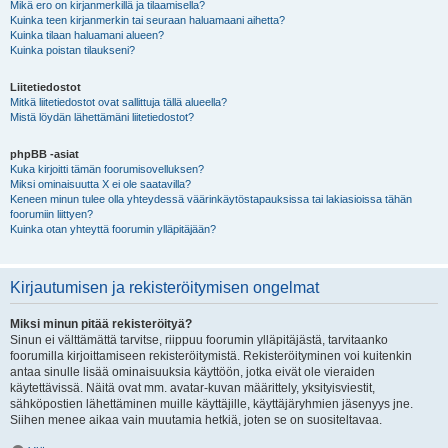
Mikä ero on kirjanmerkillä ja tilaamisella?
Kuinka teen kirjanmerkin tai seuraan haluamaani aihetta?
Kuinka tilaan haluamani alueen?
Kuinka poistan tilaukseni?
Liitetiedostot
Mitkä liitetiedostot ovat sallittuja tällä alueella?
Mistä löydän lähettämäni liitetiedostot?
phpBB -asiat
Kuka kirjoitti tämän foorumisovelluksen?
Miksi ominaisuutta X ei ole saatavilla?
Keneen minun tulee olla yhteydessä väärinkäytöstapauksissa tai lakiasioissa tähän
foorumiin liittyen?
Kuinka otan yhteyttä foorumin ylläpitäjään?
Kirjautumisen ja rekisteröitymisen ongelmat
Miksi minun pitää rekisteröityä?
Sinun ei välttämättä tarvitse, riippuu foorumin ylläpitäjästä, tarvitaanko
foorumilla kirjoittamiseen rekisteröitymistä. Rekisteröityminen voi kuitenkin
antaa sinulle lisää ominaisuuksia käyttöön, jotka eivät ole vieraiden
käytettävissä. Näitä ovat mm. avatar-kuvan määrittely, yksityisviestit,
sähköpostien lähettäminen muille käyttäjille, käyttäjäryhmien jäsenyys jne.
Siihen menee aikaa vain muutamia hetkiä, joten se on suositeltavaa.