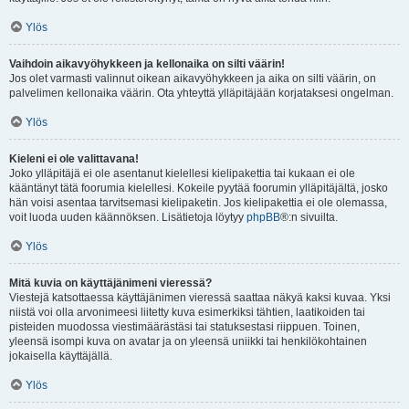
Ylös
Vaihdoin aikavyöhykkeen ja kellonaika on silti väärin!
Jos olet varmasti valinnut oikean aikavyöhykkeen ja aika on silti väärin, on
palvelimen kellonaika väärin. Ota yhteyttä ylläpitäjään korjataksesi ongelman.
Ylös
Kieleni ei ole valittavana!
Joko ylläpitäjä ei ole asentanut kielellesi kielipakettia tai kukaan ei ole
kääntänyt tätä foorumia kielellesi. Kokeile pyytää foorumin ylläpitäjältä, josko
hän voisi asentaa tarvitsemasi kielipaketin. Jos kielipakettia ei ole olemassa,
voit luoda uuden käännöksen. Lisätietoja löytyy
phpBB
®:n sivuilta.
Ylös
Mitä kuvia on käyttäjänimeni vieressä?
Viestejä katsottaessa käyttäjänimen vieressä saattaa näkyä kaksi kuvaa. Yksi
niistä voi olla arvonimeesi liitetty kuva esimerkiksi tähtien, laatikoiden tai
pisteiden muodossa viestimäärästäsi tai statuksestasi riippuen. Toinen,
yleensä isompi kuva on avatar ja on yleensä uniikki tai henkilökohtainen
jokaisella käyttäjällä.
Ylös