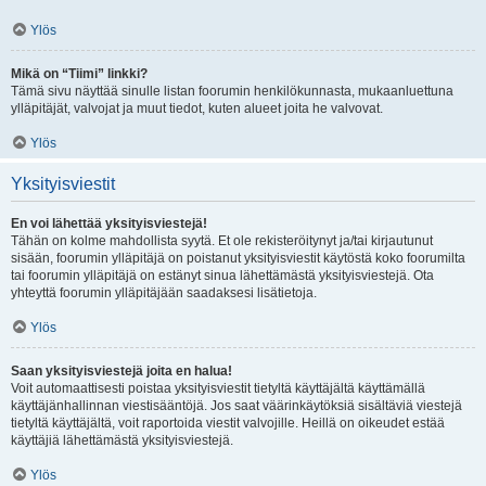
Ylös
Mikä on “Tiimi” linkki?
Tämä sivu näyttää sinulle listan foorumin henkilökunnasta, mukaanluettuna
ylläpitäjät, valvojat ja muut tiedot, kuten alueet joita he valvovat.
Ylös
Yksityisviestit
En voi lähettää yksityisviestejä!
Tähän on kolme mahdollista syytä. Et ole rekisteröitynyt ja/tai kirjautunut
sisään, foorumin ylläpitäjä on poistanut yksityisviestit käytöstä koko foorumilta
tai foorumin ylläpitäjä on estänyt sinua lähettämästä yksityisviestejä. Ota
yhteyttä foorumin ylläpitäjään saadaksesi lisätietoja.
Ylös
Saan yksityisviestejä joita en halua!
Voit automaattisesti poistaa yksityisviestit tietyltä käyttäjältä käyttämällä
käyttäjänhallinnan viestisääntöjä. Jos saat väärinkäytöksiä sisältäviä viestejä
tietyltä käyttäjältä, voit raportoida viestit valvojille. Heillä on oikeudet estää
käyttäjiä lähettämästä yksityisviestejä.
Ylös