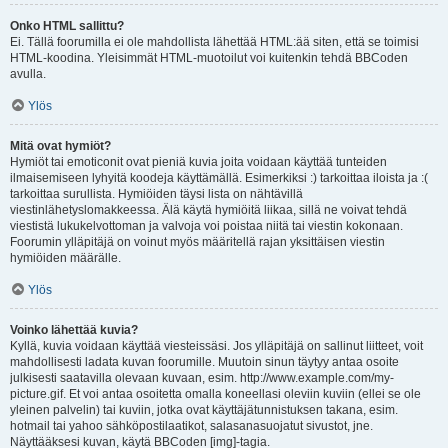
Onko HTML sallittu?
Ei. Tällä foorumilla ei ole mahdollista lähettää HTML:ää siten, että se toimisi
HTML-koodina. Yleisimmät HTML-muotoilut voi kuitenkin tehdä BBCoden
avulla.
Ylös
Mitä ovat hymiöt?
Hymiöt tai emoticonit ovat pieniä kuvia joita voidaan käyttää tunteiden
ilmaisemiseen lyhyitä koodeja käyttämällä. Esimerkiksi :) tarkoittaa iloista ja :(
tarkoittaa surullista. Hymiöiden täysi lista on nähtävillä
viestinlähetyslomakkeessa. Älä käytä hymiöitä liikaa, sillä ne voivat tehdä
viestistä lukukelvottoman ja valvoja voi poistaa niitä tai viestin kokonaan.
Foorumin ylläpitäjä on voinut myös määritellä rajan yksittäisen viestin
hymiöiden määrälle.
Ylös
Voinko lähettää kuvia?
Kyllä, kuvia voidaan käyttää viesteissäsi. Jos ylläpitäjä on sallinut liitteet, voit
mahdollisesti ladata kuvan foorumille. Muutoin sinun täytyy antaa osoite
julkisesti saatavilla olevaan kuvaan, esim. http://www.example.com/my-
picture.gif. Et voi antaa osoitetta omalla koneellasi oleviin kuviin (ellei se ole
yleinen palvelin) tai kuviin, jotka ovat käyttäjätunnistuksen takana, esim.
hotmail tai yahoo sähköpostilaatikot, salasanasuojatut sivustot, jne.
Näyttääksesi kuvan, käytä BBCoden [img]-tagia.