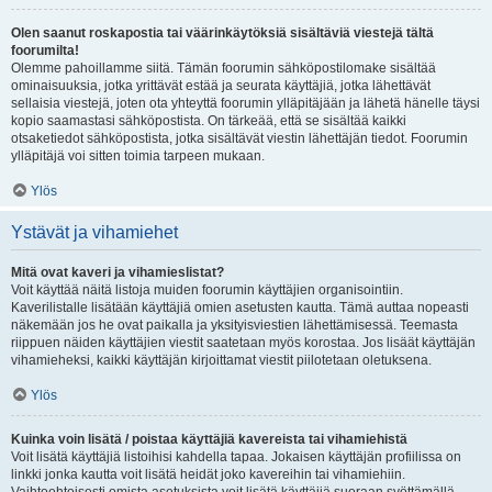
Olen saanut roskapostia tai väärinkäytöksiä sisältäviä viestejä tältä
foorumilta!
Olemme pahoillamme siitä. Tämän foorumin sähköpostilomake sisältää
ominaisuuksia, jotka yrittävät estää ja seurata käyttäjiä, jotka lähettävät
sellaisia viestejä, joten ota yhteyttä foorumin ylläpitäjään ja lähetä hänelle täysi
kopio saamastasi sähköpostista. On tärkeää, että se sisältää kaikki
otsaketiedot sähköpostista, jotka sisältävät viestin lähettäjän tiedot. Foorumin
ylläpitäjä voi sitten toimia tarpeen mukaan.
Ylös
Ystävät ja vihamiehet
Mitä ovat kaveri ja vihamieslistat?
Voit käyttää näitä listoja muiden foorumin käyttäjien organisointiin.
Kaverilistalle lisätään käyttäjiä omien asetusten kautta. Tämä auttaa nopeasti
näkemään jos he ovat paikalla ja yksityisviestien lähettämisessä. Teemasta
riippuen näiden käyttäjien viestit saatetaan myös korostaa. Jos lisäät käyttäjän
vihamieheksi, kaikki käyttäjän kirjoittamat viestit piilotetaan oletuksena.
Ylös
Kuinka voin lisätä / poistaa käyttäjiä kavereista tai vihamiehistä
Voit lisätä käyttäjiä listoihisi kahdella tapaa. Jokaisen käyttäjän profiilissa on
linkki jonka kautta voit lisätä heidät joko kavereihin tai vihamiehiin.