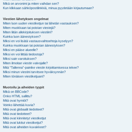
Mikä on arvonimi ja miten vaihdan sen?
Kun klikkaan sähköpostilinkkiä, minua pyydetään kirjautumaan?
Viestien lähetyksen ongelmat
Miten luon uuden viestiketjun tai lähetän vastauksen?
Miten muokkaan tai poistan viestejä?
Miten liitän allekirjoituksen viestiini?
Kuinka luon äänestyksen?
Miksi en voi lisätä vastausvaihtoehtoja kyselyyn?
Kuinka muokkaan tai poistan äänestyksen?
Miksi en pääse alueelle?
Miksi en voi liittää tiedostoja?
Miksi sain varoituksen?
Miten ilmoitan viestin valvojalle?
Mitä “Tallenna”-painike viestin kirjoittamisessa tekee?
Miksi minun viestini tarvitsee hyväksynnän?
Miten tönäisen viestiketjuani?
Muotoilu ja aiheiden tyypit
Mikä on BBCode?
Onko HTML sallittu?
Mitä ovat hymiöt?
Voinko lähettää kuvia?
Mitä ovat globaalit tiedotteet?
Mitä ovat tiedotteet?
Mitä ovat kiinnitetyt viestiketjut
Mitä ovat lukitut viestiketjut?
Mitä ovat aiheiden kuvakkeet?