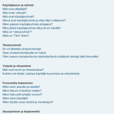
Käyttäjätasot ja ryhmät
Mitä ovat ylläpitäjät?
Mitä ovatr valvojat?
Mitä ovat käyttäjäryhmät?
Missä ovat käyttäjäryhmät ja miten liityn sellaiseen?
Miten pääsen käyttäjäryhmän johtajaksi?
Miksi jotkut käyttäjäryhmät näkyvät eri väreillä?
Mikä on “oletusryhmä”?
Mikä on “Tiimi” linkki?
Yksityisviestit
En voi lähettää yksityisviestejä!
Saan yksityisviestejä joita en halua!
Olen saanut roskapostia tai väärinkäytöksiä sisältäviä viestejä tältä foorumilta!
Ystävät ja vihamiehet
Mitä ovat kaveri ja vihamieslistat?
Kuinka voin lisätä / poistaa käyttäjiä kavereista tai vihamiehistä
Foorumilta hakeminen
Miten etsin alueelta tai alueilta?
Miksi hakuni ei löytänyt mitään?
Miksi haku johti tyhjään sivuun!?
Miten etsin käyttäjiä?
Miten löydän omat viestini ja viestiketjuni?
Seuraaminen ja kirjanmerkit