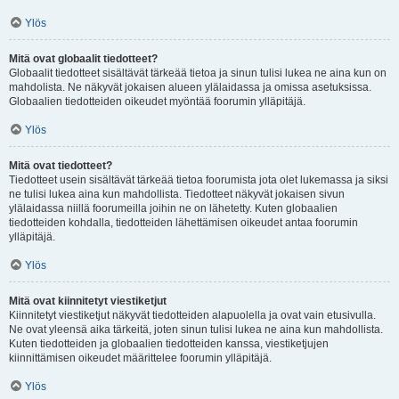
Ylös
Mitä ovat globaalit tiedotteet?
Globaalit tiedotteet sisältävät tärkeää tietoa ja sinun tulisi lukea ne aina kun on
mahdolista. Ne näkyvät jokaisen alueen ylälaidassa ja omissa asetuksissa.
Globaalien tiedotteiden oikeudet myöntää foorumin ylläpitäjä.
Ylös
Mitä ovat tiedotteet?
Tiedotteet usein sisältävät tärkeää tietoa foorumista jota olet lukemassa ja siksi
ne tulisi lukea aina kun mahdollista. Tiedotteet näkyvät jokaisen sivun
ylälaidassa niillä foorumeilla joihin ne on lähetetty. Kuten globaalien
tiedotteiden kohdalla, tiedotteiden lähettämisen oikeudet antaa foorumin
ylläpitäjä.
Ylös
Mitä ovat kiinnitetyt viestiketjut
Kiinnitetyt viestiketjut näkyvät tiedotteiden alapuolella ja ovat vain etusivulla.
Ne ovat yleensä aika tärkeitä, joten sinun tulisi lukea ne aina kun mahdollista.
Kuten tiedotteiden ja globaalien tiedotteiden kanssa, viestiketjujen
kiinnittämisen oikeudet määrittelee foorumin ylläpitäjä.
Ylös