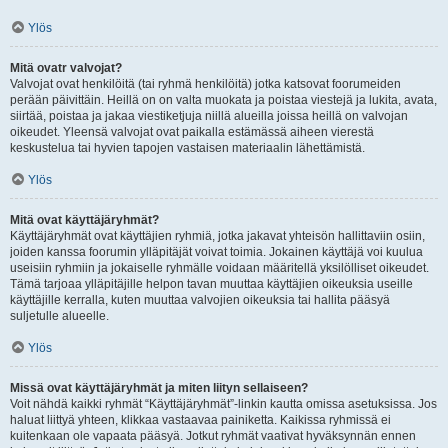
Ylös
Mitä ovatr valvojat?
Valvojat ovat henkilöitä (tai ryhmä henkilöitä) jotka katsovat foorumeiden
perään päivittäin. Heillä on on valta muokata ja poistaa viestejä ja lukita, avata,
siirtää, poistaa ja jakaa viestiketjuja niillä alueilla joissa heillä on valvojan
oikeudet. Yleensä valvojat ovat paikalla estämässä aiheen vierestä
keskustelua tai hyvien tapojen vastaisen materiaalin lähettämistä.
Ylös
Mitä ovat käyttäjäryhmät?
Käyttäjäryhmät ovat käyttäjien ryhmiä, jotka jakavat yhteisön hallittaviin osiin,
joiden kanssa foorumin ylläpitäjät voivat toimia. Jokainen käyttäjä voi kuulua
useisiin ryhmiin ja jokaiselle ryhmälle voidaan määritellä yksilölliset oikeudet.
Tämä tarjoaa ylläpitäjille helpon tavan muuttaa käyttäjien oikeuksia useille
käyttäjille kerralla, kuten muuttaa valvojien oikeuksia tai hallita pääsyä
suljetulle alueelle.
Ylös
Missä ovat käyttäjäryhmät ja miten liityn sellaiseen?
Voit nähdä kaikki ryhmät “Käyttäjäryhmät”-linkin kautta omissa asetuksissa. Jos
haluat liittyä yhteen, klikkaa vastaavaa painiketta. Kaikissa ryhmissä ei
kuitenkaan ole vapaata pääsyä. Jotkut ryhmät vaativat hyväksynnän ennen