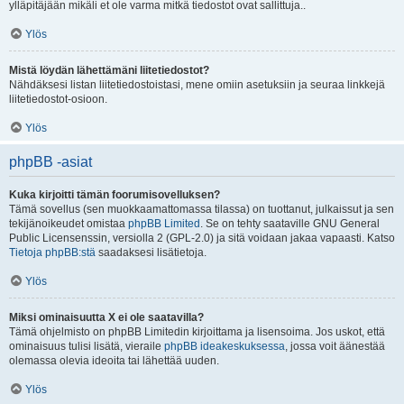
ylläpitäjään mikäli et ole varma mitkä tiedostot ovat sallittuja..
Ylös
Mistä löydän lähettämäni liitetiedostot?
Nähdäksesi listan liitetiedostoistasi, mene omiin asetuksiin ja seuraa linkkejä
liitetiedostot-osioon.
Ylös
phpBB -asiat
Kuka kirjoitti tämän foorumisovelluksen?
Tämä sovellus (sen muokkaamattomassa tilassa) on tuottanut, julkaissut ja sen
tekijänoikeudet omistaa
phpBB Limited
. Se on tehty saataville GNU General
Public Licensenssin, versiolla 2 (GPL-2.0) ja sitä voidaan jakaa vapaasti. Katso
Tietoja phpBB:stä
saadaksesi lisätietoja.
Ylös
Miksi ominaisuutta X ei ole saatavilla?
Tämä ohjelmisto on phpBB Limitedin kirjoittama ja lisensoima. Jos uskot, että
ominaisuus tulisi lisätä, vieraile
phpBB ideakeskuksessa
, jossa voit äänestää
olemassa olevia ideoita tai lähettää uuden.
Ylös