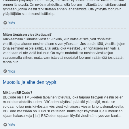
Foorumin ylläpitäjä on päättänyt, että viestit kyseiselle alueelle tulee tarkastaa
ennen lähetystä. On myös mahdollista, että foorumin ylläpitäjä on siirtänyt sinut
ryhmään, jonka viestit tarkistetaan ennen lähettämistä. Ota yhteyttä foorumin
ylläpitäjään saadaksesi lisätietoja.
Ylös
Miten tönäisen viestiketjuani?
Klikkaamalla “Tönaise viestiä” -linkkiä, kun katselet sitä, voit “tönäistä”
viestiketjua alueen ensimmäisen sivun yläosaan. Jos et näe tätä, viestiketjujen
tönäiseminen ei ole sallittua tai aika joka viestiketjujen tönäisemisen välillä
vaaditaan ei ole vielä kulunut. On myös mahdollista nostaa viestiketjua
vastaamalla siihen, mutta varmista että noudatat foorumin sääntöjä jos päätät
tehdä niin.
Ylös
Muotoilu ja aiheiden tyypit
Mikä on BBCode?
BBCode on HTML-kielen tapainen toteutus, joka tarjoaa tiettyjen viestin osien
muotoilumahdollisuuden. BBCoden käytöstä päättää ylläpitäjä, mutta se
voidaan ottaa pois käytöstä myös viestikohtaisesti viestin kirjoituslomakkeella.
BBCode itsessään on HTML:n kaltainen, mutta tagit käyttävät < ja > merkkien
sijaan hakasulkuja [ ja ]. BBCoden oppaan löydät viestinlähetyssivun kautta.
Ylös