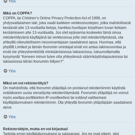
Ylös
Mikä on COPPA?
COPPA, tai Children’s Online Privacy Protection Act of 1998, on
yhdysvaltalainen laki, joka vaatii kaikkien verkkosivustojen, jotka mahdollisesti
keräävät alle 13-vuotiailta tietoja, hankkia huoltajan kirjallisen luvan tietojen
keräämiseen alle 13-vuotiaalta. Jos olet epävarma koskeeko tämä sinua
rekisteröityvänä käyttäjänä tai verkkosivua jolle olet rekisteröitymässä, ota
yhteyttä oikeudelliseen neuvonantajaan saadaksesi apua. Huomaa, että
phpBB Limited ja tämän foorumin omistajat eivät voi antaa lakineuvontaa ja
eivät ole yhteyshenkilöitä minkäänlaisissa lakiasioissa, lukuunottamatta
kysymystä “Keneen minun tulee olla yhteydessä väärinkäytöstapauksissa tai
lakiasioissa tähän foorumiin liittyen?”.
Ylös
Miksi en voi rekisteröityä?
On mahdollista, että foorumin ylläpitäjä on poistanut rekisteröinnin käytöstä
estääkseen uusia vierailijoita rekisteröitymästä. Foorumin ylläpitäjä on voinut
myös asettaa porttikiellon IP-osoitteellesi tai estänyt valitsemasi
käyttäjätunnuksen rekisteröinnin. Ota yhteyttä foorumin ylläpitäjään saadaksesi
apua.
Ylös
Rekisteröidyin, mutta en voi kirjautua!
Tarkista ensin käyttäjätunnuksesi ja salasanasi. Jos ne ovat oikein, yksi