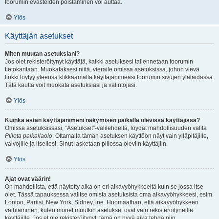
foorumin evästeiden poistaminen voi auttaa.
Ylös
Käyttäjän asetukset
Miten muutan asetuksiani?
Jos olet rekisteröitynyt käyttäjä, kaikki asetuksesi tallennetaan foorumin
tietokantaan. Muokataksesi niitä, vieraile omissa asetuksissa, johon vievä
linkki löytyy yleensä klikkaamalla käyttäjänimeäsi foorumin sivujen ylälaidassa.
Tätä kautta voit muokata asetuksiasi ja valintojasi.
Ylös
Kuinka estän käyttäjänimeni näkymisen paikalla olevissa käyttäjissä?
Omissa asetuksissasi, “Asetukset”-välilehdellä, löydät mahdollisuuden valita
Piilota paikallaolo
. Ottamalla tämän asetuksen käyttöön näyt vain ylläpitäjille,
valvojille ja itsellesi. Sinut lasketaan piilossa oleviin käyttäjiin.
Ylös
Ajat ovat väärin!
On mahdollista, että näytetty aika on eri aikavyöhykkeeltä kuin se jossa itse
olet. Tässä tapauksessa valitse omista asetuksista oma aikavyöhykkeesi, esim.
Lontoo, Pariisi, New York, Sidney, jne. Huomaathan, että aikavyöhykkeen
vaihtaminen, kuten monet muutkin asetukset ovat vain rekisteröityneille
käyttäjille. Jos et ole rekisteröitynyt, tämä on hyvä aika tehdä niin.