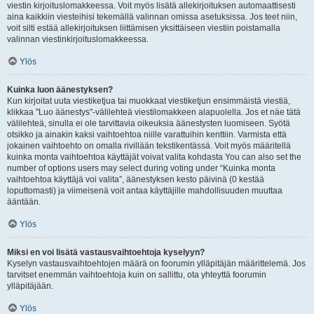
viestin kirjoituslomakkeessa. Voit myös lisätä allekirjoituksen automaattisesti
aina kaikkiin viesteihisi tekemällä valinnan omissa asetuksissa. Jos teet niin,
voit silti estää allekirjoituksen liittämisen yksittäiseen viestiin poistamalla
valinnan viestinkirjoituslomakkeessa.
Ylös
Kuinka luon äänestyksen?
Kun kirjoitat uuta viestiketjua tai muokkaat viestiketjun ensimmäistä viestiä,
klikkaa "Luo äänestys"-välilehteä viestilomakkeen alapuolella. Jos et näe tätä
välilehteä, sinulla ei ole tarvittavia oikeuksia äänestysten luomiseen. Syötä
otsikko ja ainakin kaksi vaihtoehtoa niille varattuihin kenttiin. Varmista että
jokainen vaihtoehto on omalla rivillään tekstikentässä. Voit myös määritellä
kuinka monta vaihtoehtoa käyttäjät voivat valita kohdasta You can also set the
number of options users may select during voting under “Kuinka monta
vaihtoehtoa käyttäjä voi valita”, äänestyksen kesto päivinä (0 kestää
loputtomasti) ja viimeisenä voit antaa käyttäjille mahdollisuuden muuttaa
ääntään.
Ylös
Miksi en voi lisätä vastausvaihtoehtoja kyselyyn?
Kyselyn vastausvaihtoehtojen määrä on foorumin ylläpitäjän määrittelemä. Jos
tarvitset enemmän vaihtoehtoja kuin on sallittu, ota yhteyttä foorumin
ylläpitäjään.
Ylös