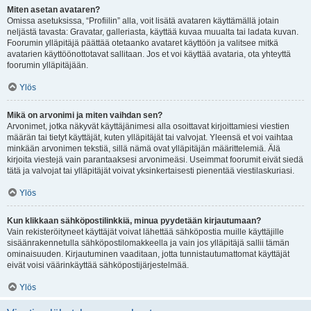
Miten asetan avataren?
Omissa asetuksissa, “Profiilin” alla, voit lisätä avataren käyttämällä jotain
neljästä tavasta: Gravatar, galleriasta, käyttää kuvaa muualta tai ladata kuvan.
Foorumin ylläpitäjä päättää otetaanko avataret käyttöön ja valitsee mitkä
avatarien käyttöönottotavat sallitaan. Jos et voi käyttää avataria, ota yhteyttä
foorumin ylläpitäjään.
Ylös
Mikä on arvonimi ja miten vaihdan sen?
Arvonimet, jotka näkyvät käyttäjänimesi alla osoittavat kirjoittamiesi viestien
määrän tai tietyt käyttäjät, kuten ylläpitäjät tai valvojat. Yleensä et voi vaihtaa
minkään arvonimen tekstiä, sillä nämä ovat ylläpitäjän määrittelemiä. Älä
kirjoita viestejä vain parantaaksesi arvonimeäsi. Useimmat foorumit eivät siedä
tätä ja valvojat tai ylläpitäjät voivat yksinkertaisesti pienentää viestilaskuriasi.
Ylös
Kun klikkaan sähköpostilinkkiä, minua pyydetään kirjautumaan?
Vain rekisteröityneet käyttäjät voivat lähettää sähköpostia muille käyttäjille
sisäänrakennetulla sähköpostilomakkeella ja vain jos ylläpitäjä sallii tämän
ominaisuuden. Kirjautuminen vaaditaan, jotta tunnistautumattomat käyttäjät
eivät voisi väärinkäyttää sähköpostijärjestelmää.
Ylös