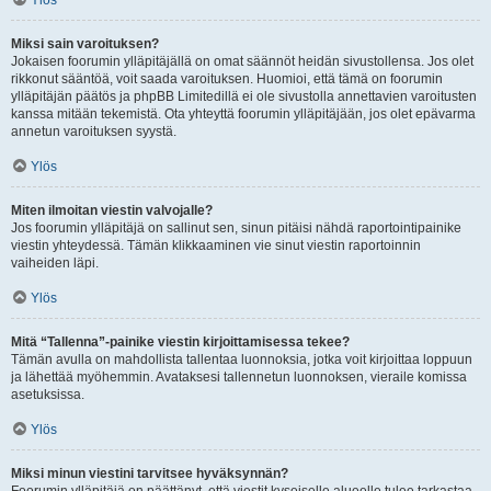
Ylös
Miksi sain varoituksen?
Jokaisen foorumin ylläpitäjällä on omat säännöt heidän sivustollensa. Jos olet
rikkonut sääntöä, voit saada varoituksen. Huomioi, että tämä on foorumin
ylläpitäjän päätös ja phpBB Limitedillä ei ole sivustolla annettavien varoitusten
kanssa mitään tekemistä. Ota yhteyttä foorumin ylläpitäjään, jos olet epävarma
annetun varoituksen syystä.
Ylös
Miten ilmoitan viestin valvojalle?
Jos foorumin ylläpitäjä on sallinut sen, sinun pitäisi nähdä raportointipainike
viestin yhteydessä. Tämän klikkaaminen vie sinut viestin raportoinnin
vaiheiden läpi.
Ylös
Mitä “Tallenna”-painike viestin kirjoittamisessa tekee?
Tämän avulla on mahdollista tallentaa luonnoksia, jotka voit kirjoittaa loppuun
ja lähettää myöhemmin. Avataksesi tallennetun luonnoksen, vieraile komissa
asetuksissa.
Ylös
Miksi minun viestini tarvitsee hyväksynnän?