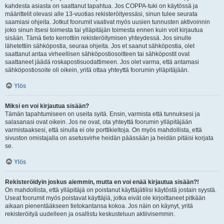
kahdesta asiasta on saattanut tapahtua. Jos COPPA-tuki on käytössä ja
määrittelit olevasi alle 13-vuotias rekisteröityessäsi, sinun tulee seurata
saamiasi ohjeita. Jotkut foorumit vaativat myös uusien tunnusten aktivoinnin
joko sinun itsesi toimesta tai ylläpitäjän toimesta ennen kuin voit kirjautua
sisään. Tämä tieto kerrottiin rekisteröitymisen yhteydessä. Jos sinulle
lähetettiin sähköpostia, seuraa ohjeita. Jos et saanut sähköpostia, olet
saattanut antaa virheellisen sähköpostiosoitteen tai sähköpostit ovat
saattaneet jäädä roskapostisuodattimeen. Jos olet varma, että antamasi
sähköpostiosoite oli oikein, yritä ottaa yhteyttä foorumin ylläpitäjään.
Ylös
Miksi en voi kirjautua sisään?
Tämän tapahtumiseen on useita syitä. Ensin, varmista että tunnuksesi ja
salasanasi ovat oikein. Jos ne ovat, ota yhteyttä foorumin ylläpitäjään
varmistaaksesi, että sinulla ei ole porttikieltoja. On myös mahdollista, että
sivuston omistajalla on asetusvirhe heidän päässään ja heidän pitäisi korjata
se.
Ylös
Rekisteröidyin joskus aiemmin, mutta en voi enää kirjautua sisään?!
On mahdollista, että ylläpitäjä on poistanut käyttäjätilisi käytöstä jostain syystä.
Useat foorumit myös poistavat käyttäjiä, jotka eivät ole kirjoittaneet pitkään
aikaan pienentääkseen tietokantansa kokoa. Jos näin on käynyt, yritä
rekisteröityä uudelleen ja osallistu keskusteluun aktiivisemmin.