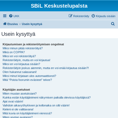
SBiL Keskustelupalsta
UKK
Rekisteröidy
Kirjaudu sisään
E
Etusivu
Usein kysyttyä
t
Usein kysyttyä
s
i
Kirjautumisen ja rekisteröitymisen ongelmat
Miksi minun pitää rekisteröityä?
Mikä on COPPA?
Miksi en voi rekisteröityä?
Rekisteröidyin, mutta en voi kirjautua!
Miksi en voi kirjautua sisään?
Rekisteröidyin joskus aiemmin, mutta en voi enää kirjautua sisään?!
Olen hukannut salasanani!
Miksi minut kirjataan ulos automaattisesti?
Mitä “Poista foorumin evästeet” tekee?
Käyttäjän asetukset
Miten muutan asetuksiani?
Kuinka estän käyttäjänimeni näkymisen paikalla olevissa käyttäjissä?
Ajat ovat väärin!
Vaihdoin aikavyöhykkeen ja kellonaika on silti väärin!
Kieleni ei ole valittavana!
Mitä kuvia on käyttäjänimeni vieressä?
Miten asetan avataren?