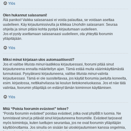
Ylös
Olen hukannut salasanani!
Älä panikoi! Vaikka salasanaasi ei voida palauttaa, se voidaan asettaa
uudelleen. Käy kirjautumissivulla ja klikkaa
Unohdin salasanani
. Seuraa
ohjeita ja sinun pitäisi kohta pystyä kirjautumaan uudelleen.
Jos et pysty asettamaan salasanaasi uudelleen, ota yhteyttä foorumin
ylläpitäjään.
Ylös
Miksi minut kirjataan ulos automaattisesti?
Jos et valitse
Muista minut
-laatikkoa kirjautuessasi, foorumi pitää sinut
kirjautuneena ennalta määritellyn ajan. Tämä estää muita väärinkäyttämästä
tunnuksiasi. Pysyäksesi kirjautuneena, valitse
Muista minut
-valinta
kirjautuessasi. Tämä ei ole suositeltavaa, jos käytät foorumia jaetulta koneelta,
esim. kirjastossa, nettikahvilassa tai koulun tietokoneluokassa. Jos et näe tätä
valintaa, foorumin ylläpitäjä on estänyt tämän toiminnon käyttämisen.
Ylös
Mitä “Poista foorumin evästeet” tekee?
“Poista foorumin evästeet” poistaa evästeet, jotka ovat phpBB:n luomia. Ne
tunnistavat sinut ja pitävät sinut kirjautuneena foorumille. Evästeet tarjoavat
myös toimintoja, kuten luettujen seurantaa, jos ne ovat foorumin ylläpitäjän
käyttöönottamia. Jos sinulla on sisään tai uloskirjautumisen kanssa ongelmia,