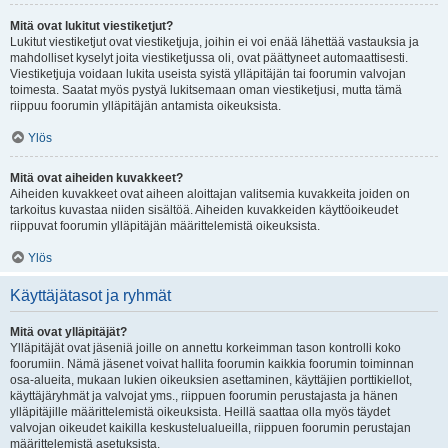
Mitä ovat lukitut viestiketjut?
Lukitut viestiketjut ovat viestiketjuja, joihin ei voi enää lähettää vastauksia ja
mahdolliset kyselyt joita viestiketjussa oli, ovat päättyneet automaattisesti.
Viestiketjuja voidaan lukita useista syistä ylläpitäjän tai foorumin valvojan
toimesta. Saatat myös pystyä lukitsemaan oman viestiketjusi, mutta tämä
riippuu foorumin ylläpitäjän antamista oikeuksista.
Ylös
Mitä ovat aiheiden kuvakkeet?
Aiheiden kuvakkeet ovat aiheen aloittajan valitsemia kuvakkeita joiden on
tarkoitus kuvastaa niiden sisältöä. Aiheiden kuvakkeiden käyttöoikeudet
riippuvat foorumin ylläpitäjän määrittelemistä oikeuksista.
Ylös
Käyttäjätasot ja ryhmät
Mitä ovat ylläpitäjät?
Ylläpitäjät ovat jäseniä joille on annettu korkeimman tason kontrolli koko
foorumiin. Nämä jäsenet voivat hallita foorumin kaikkia foorumin toiminnan
osa-alueita, mukaan lukien oikeuksien asettaminen, käyttäjien porttikiellot,
käyttäjäryhmät ja valvojat yms., riippuen foorumin perustajasta ja hänen
ylläpitäjille määrittelemistä oikeuksista. Heillä saattaa olla myös täydet
valvojan oikeudet kaikilla keskustelualueilla, riippuen foorumin perustajan
määrittelemistä asetuksista.