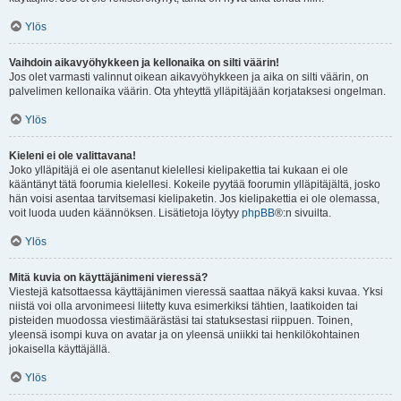
Ylös
Vaihdoin aikavyöhykkeen ja kellonaika on silti väärin!
Jos olet varmasti valinnut oikean aikavyöhykkeen ja aika on silti väärin, on
palvelimen kellonaika väärin. Ota yhteyttä ylläpitäjään korjataksesi ongelman.
Ylös
Kieleni ei ole valittavana!
Joko ylläpitäjä ei ole asentanut kielellesi kielipakettia tai kukaan ei ole
kääntänyt tätä foorumia kielellesi. Kokeile pyytää foorumin ylläpitäjältä, josko
hän voisi asentaa tarvitsemasi kielipaketin. Jos kielipakettia ei ole olemassa,
voit luoda uuden käännöksen. Lisätietoja löytyy
phpBB
®:n sivuilta.
Ylös
Mitä kuvia on käyttäjänimeni vieressä?
Viestejä katsottaessa käyttäjänimen vieressä saattaa näkyä kaksi kuvaa. Yksi
niistä voi olla arvonimeesi liitetty kuva esimerkiksi tähtien, laatikoiden tai
pisteiden muodossa viestimäärästäsi tai statuksestasi riippuen. Toinen,
yleensä isompi kuva on avatar ja on yleensä uniikki tai henkilökohtainen
jokaisella käyttäjällä.
Ylös