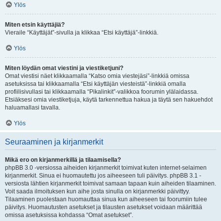
Ylös
Miten etsin käyttäjiä?
Vieraile “Käyttäjät”-sivulla ja klikkaa “Etsi käyttäjä”-linkkiä.
Ylös
Miten löydän omat viestini ja viestiketjuni?
Omat viestisi näet klikkaamalla “Katso omia viestejäsi”-linkkiä omissa
asetuksissa tai klikkaamalla “Etsi käyttäjän viesteistä”-linkkiä omalla
profiilisivullasi tai klikkaamalla “Pikalinkit”-valikkoa foorumin ylälaidassa.
Etsiäksesi omia viestiketjuja, käytä tarkennettua hakua ja täytä sen hakuehdot
haluamallasi tavalla.
Ylös
Seuraaminen ja kirjanmerkit
Mikä ero on kirjanmerkillä ja tilaamisella?
phpBB 3.0 -versiossa aiheiden kirjanmerkit toimivat kuten internet-selaimen
kirjanmerkit. Sinua ei huomautettu jos aiheeseen tuli päivitys. phpBB 3.1 -
versiosta lähtien kirjanmerkit toimivat samaan tapaan kuin aiheiden tilaaminen.
Voit saada ilmoituksen kun aihe josta sinulla on kirjanmerkki päivittyy.
Tilaaminen puolestaan huomauttaa sinua kun aiheeseen tai foorumiin tulee
päivitys. Huomautusten asetukset ja tilausten asetukset voidaan määrittää
omissa asetuksissa kohdassa “Omat asetukset”.