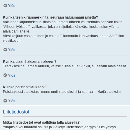
Ylös
Kuinka teen kirjanmerkin tai seuraan haluamaani aihetta?
Voit tehdä kirjanmekin tai tilata haluamasi aiheen valitsemalla sopivan linkin
“Aiheen työkalut” -valikossa, joka on sijoitettu kätevästi keskustelun ylä- ja
alalaidan lähelle.
Viestiketjuun vastaaminen ja valinta “Huomauta kun vastaus lähetetään” tilaa
viestiketjun.
Ylös
Kuinka tilaan haluamani alueen?
Tilataksesi haluamasi alueen, valitse “Tilaa alue” -linkki, aluesivun alalaidassa.
Ylös
Kuinka poistan tilaukseni?
Poistaaksesi tilauksiasi, mene omiin asetuksiisi ja seuraa linkkejä tilauksiisi.
Ylös
Liitetiedostot
Mitkä liitetiedostot ovat sallittuja tällä alueella?
Ylläpitäjä voi määrätä sallitut ja kielletyt liitetiedostojen tyypit. Ota yhteys