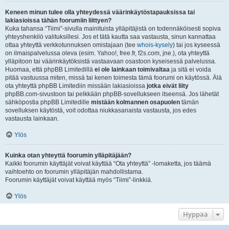
Keneen minun tulee olla yhteydessä väärinkäytöstapauksissa tai
lakiasioissa tähän foorumiin liittyen?
Kuka tahansa “Tiimi”-sivulla mainituista ylläpitäjistä on todennäköisesti sopiva
yhteyshenkilö valituksillesi. Jos et tätä kautta saa vastausta, sinun kannattaa
ottaa yhteyttä verkkotunnuksen omistajaan (tee
whois-kysely
) tai jos kyseessä
on ilmaispalvelussa oleva (esim. Yahoo!, free.fr, f2s.com, jne.), ota yhteyttä
ylläpitoon tai väärinkäytöksistä vastaavaan osastoon kyseisessä palvelussa.
Huomaa, että phpBB Limitedillä
ei ole lainkaan toimivaltaa
ja sitä ei voida
pitää vastuussa miten, missä tai kenen toimesta tämä foorumi on käytössä. Älä
ota yhteyttä phpBB Limitediin missään lakiasioissa
jotka eivät liity
phpBB.com-sivustoon tai pelkkään phpBB-sovellukseen itseensä. Jos lähetät
sähköpostia phpBB Limitedille
mistään kolmannen osapuolen
tämän
sovelluksen käytöstä, voit odottaa niukkasanaista vastausta, jos edes
vastausta lainkaan.
Ylös
Kuinka otan yhteyttä foorumin ylläpitäjään?
Kaikki foorumin käyttäjät voivat käyttää “Ota yhteyttä” -lomaketta, jos täämä
vaihtoehto on foorumin ylläpitäjän mahdollistama.
Foorumin käyttäjät voivat käyttää myös “Tiimi”-linkkiä.
Ylös
Hyppää