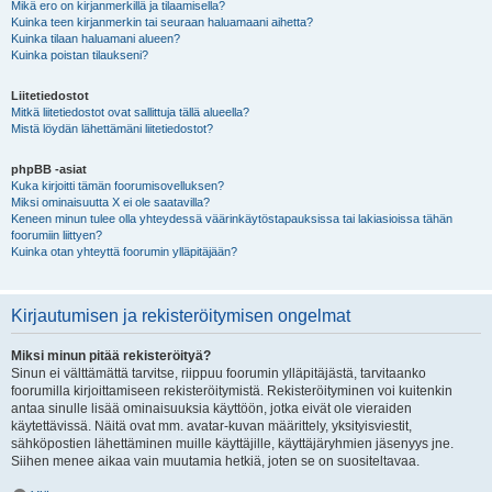
Mikä ero on kirjanmerkillä ja tilaamisella?
Kuinka teen kirjanmerkin tai seuraan haluamaani aihetta?
Kuinka tilaan haluamani alueen?
Kuinka poistan tilaukseni?
Liitetiedostot
Mitkä liitetiedostot ovat sallittuja tällä alueella?
Mistä löydän lähettämäni liitetiedostot?
phpBB -asiat
Kuka kirjoitti tämän foorumisovelluksen?
Miksi ominaisuutta X ei ole saatavilla?
Keneen minun tulee olla yhteydessä väärinkäytöstapauksissa tai lakiasioissa tähän
foorumiin liittyen?
Kuinka otan yhteyttä foorumin ylläpitäjään?
Kirjautumisen ja rekisteröitymisen ongelmat
Miksi minun pitää rekisteröityä?
Sinun ei välttämättä tarvitse, riippuu foorumin ylläpitäjästä, tarvitaanko
foorumilla kirjoittamiseen rekisteröitymistä. Rekisteröityminen voi kuitenkin
antaa sinulle lisää ominaisuuksia käyttöön, jotka eivät ole vieraiden
käytettävissä. Näitä ovat mm. avatar-kuvan määrittely, yksityisviestit,
sähköpostien lähettäminen muille käyttäjille, käyttäjäryhmien jäsenyys jne.
Siihen menee aikaa vain muutamia hetkiä, joten se on suositeltavaa.