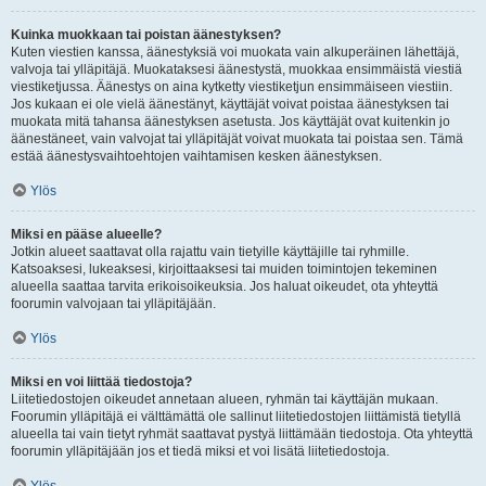
Kuinka muokkaan tai poistan äänestyksen?
Kuten viestien kanssa, äänestyksiä voi muokata vain alkuperäinen lähettäjä,
valvoja tai ylläpitäjä. Muokataksesi äänestystä, muokkaa ensimmäistä viestiä
viestiketjussa. Äänestys on aina kytketty viestiketjun ensimmäiseen viestiin.
Jos kukaan ei ole vielä äänestänyt, käyttäjät voivat poistaa äänestyksen tai
muokata mitä tahansa äänestyksen asetusta. Jos käyttäjät ovat kuitenkin jo
äänestäneet, vain valvojat tai ylläpitäjät voivat muokata tai poistaa sen. Tämä
estää äänestysvaihtoehtojen vaihtamisen kesken äänestyksen.
Ylös
Miksi en pääse alueelle?
Jotkin alueet saattavat olla rajattu vain tietyille käyttäjille tai ryhmille.
Katsoaksesi, lukeaksesi, kirjoittaaksesi tai muiden toimintojen tekeminen
alueella saattaa tarvita erikoisoikeuksia. Jos haluat oikeudet, ota yhteyttä
foorumin valvojaan tai ylläpitäjään.
Ylös
Miksi en voi liittää tiedostoja?
Liitetiedostojen oikeudet annetaan alueen, ryhmän tai käyttäjän mukaan.
Foorumin ylläpitäjä ei välttämättä ole sallinut liitetiedostojen liittämistä tietyllä
alueella tai vain tietyt ryhmät saattavat pystyä liittämään tiedostoja. Ota yhteyttä
foorumin ylläpitäjään jos et tiedä miksi et voi lisätä liitetiedostoja.