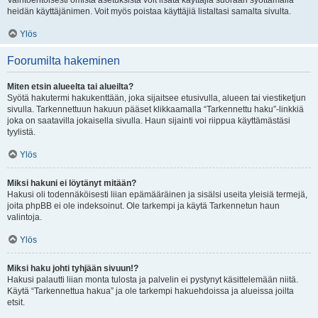
Vaihtoehtoisesti omista asetuksista voit lisätä käyttäjiä suoraan syöttämällä
heidän käyttäjänimen. Voit myös poistaa käyttäjiä listaltasi samalta sivulta.
Ylös
Foorumilta hakeminen
Miten etsin alueelta tai alueilta?
Syötä hakutermi hakukenttään, joka sijaitsee etusivulla, alueen tai viestiketjun
sivulla. Tarkennettuun hakuun pääset klikkaamalla “Tarkennettu haku”-linkkiä
joka on saatavilla jokaisella sivulla. Haun sijainti voi riippua käyttämästäsi
tyylistä.
Ylös
Miksi hakuni ei löytänyt mitään?
Hakusi oli todennäköisesti liian epämääräinen ja sisälsi useita yleisiä termejä,
joita phpBB ei ole indeksoinut. Ole tarkempi ja käytä Tarkennetun haun
valintoja.
Ylös
Miksi haku johti tyhjään sivuun!?
Hakusi palautti liian monta tulosta ja palvelin ei pystynyt käsittelemään niitä.
Käytä “Tarkennettua hakua” ja ole tarkempi hakuehdoissa ja alueissa joilta
etsit.