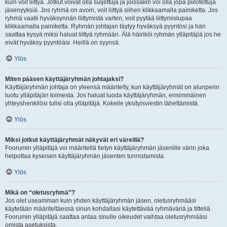
kuin voit liittyä. Jotkut voivat olla suljettuja ja joissakin voi olla jopa piilotettuja
jäsenyyksiä. Jos ryhmä on avoin, voit liittyä siihen klikkaamalla painiketta. Jos
ryhmä vaatii hyväksynnän liittymistä varten, voit pyytää liittymislupaa
klikkaamalla painiketta. Ryhmän johtajan täytyy hyväksyä pyyntösi ja hän
saattaa kysyä miksi haluat liittyä ryhmään. Älä häiriköi ryhmän ylläpitäjiä jos he
eivät hyväksy pyyntöäsi. Heillä on syynsä.
Ylös
Miten pääsen käyttäjäryhmän johtajaksi?
Käyttäjäryhmän johtaja on yleensä määritelty, kun käyttäjäryhmät on alunperin
luotu ylläpitäjän toimesta. Jos haluat luoda käyttäjäryhmän, ensimmäinen
yhteyshenkilösi tulisi olla ylläpitäjä. Kokeile yksityisviestin lähettämistä.
Ylös
Miksi jotkut käyttäjäryhmät näkyvät eri väreillä?
Foorumin ylläpitäjä voi määritellä tietyn käyttäjäryhmän jäsenille värin joka
helpottaa kyseisen käyttäjäryhmän jäsenten tunnistamista.
Ylös
Mikä on “oletusryhmä”?
Jos olet useamman kuin yhden käyttäjäryhmän jäsen, oletusryhmääsi
käytetään määriteltäessä sinun kohdallasi käytettävää ryhmäväriä ja titteliä.
Foorumin ylläpitäjä saattaa antaa sinulle oikeudet vaihtaa oletusryhmääsi
omista asetuksista.