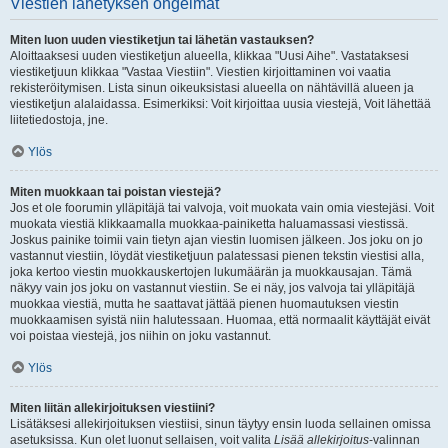
Viestien lähetyksen ongelmat
Miten luon uuden viestiketjun tai lähetän vastauksen?
Aloittaaksesi uuden viestiketjun alueella, klikkaa "Uusi Aihe". Vastataksesi
viestiketjuun klikkaa "Vastaa Viestiin". Viestien kirjoittaminen voi vaatia
rekisteröitymisen. Lista sinun oikeuksistasi alueella on nähtävillä alueen ja
viestiketjun alalaidassa. Esimerkiksi: Voit kirjoittaa uusia viestejä, Voit lähettää
liitetiedostoja, jne.
Ylös
Miten muokkaan tai poistan viestejä?
Jos et ole foorumin ylläpitäjä tai valvoja, voit muokata vain omia viestejäsi. Voit
muokata viestiä klikkaamalla muokkaa-painiketta haluamassasi viestissä.
Joskus painike toimii vain tietyn ajan viestin luomisen jälkeen. Jos joku on jo
vastannut viestiin, löydät viestiketjuun palatessasi pienen tekstin viestisi alla,
joka kertoo viestin muokkauskertojen lukumäärän ja muokkausajan. Tämä
näkyy vain jos joku on vastannut viestiin. Se ei näy, jos valvoja tai ylläpitäjä
muokkaa viestiä, mutta he saattavat jättää pienen huomautuksen viestin
muokkaamisen syistä niin halutessaan. Huomaa, että normaalit käyttäjät eivät
voi poistaa viestejä, jos niihin on joku vastannut.
Ylös
Miten liitän allekirjoituksen viestiini?
Lisätäksesi allekirjoituksen viestiisi, sinun täytyy ensin luoda sellainen omissa
asetuksissa. Kun olet luonut sellaisen, voit valita
Lisää allekirjoitus
-valinnan