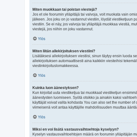
Miten muokkaan tai poistan viestejä?
Jos et ole foorumin ylläpitäjä tai valvoja, voit muokata vain om
jälkeen. Jos joku on jo vastannut viestiin, löydät viestiketjuu
viestiin. Se ei näy, jos valvoja tai ylläpitäjä muokkaa viestiä,
viestejä, jos niihin on joku vastannut.
Ylös
Miten liitän allekirjoituksen viestiini?
Lisätäksesi allekirjoituksen viestiisi, sinun täytyy ensin luoda s
allekirjoituksen automaattisesti aina kaikkiin viesteihisi tekemäl
viestinkirjoituslomakkeessa.
Ylös
Kuinka luon äänestyksen?
Kun kirjoitat uuta viestiketjua tai muokkaat viestiketjun ensimmäi
äänestysten luomiseen. Syötä otsikko ja ainakin kaksi vaihtoehto
käyttäjät voivat valita kohdasta You can also set the number of
viimeisenä voit antaa käyttäjille mahdollisuuden muuttaa ääntä
Ylös
Miksi en voi lisätä vastausvaihtoehtoja kyselyyn?
Kyselyn vastausvaihtoehtojen määrä on foorumin ylläpitäjän määr