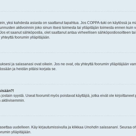
ein, yksi kahdesta asiasta on saattanut tapahtua. Jos COPPA-tuki on käytössä ja määri
nnusten aktivoinnin joko sinun itsesi toimesta tai ylläpitäjän toimesta ennen kuin vo
. Jos et saanut sähköpostia, olet saattanut antaa virheellisen sähköpostiosoitteen t
 yhteyttä foorumin ylläpitäjään.
sesi ja salasanasi ovat oikein. Jos ne ovat, ota yhteyttä foorumin ylläpitäjään varmi
ssään ja heidän pitäisi korjata se.
sisään?!
stä jostain syystä. Useat foorumit myös poistavat käyttäjiä, jotka eivät ole kirjoitta
n aktiivisemmin.
asettaa uudelleen. Käy kirjautumissivulla ja klikkaa
Unohdin salasanani
. Seuraa oh
rumin ylläpitäjään.