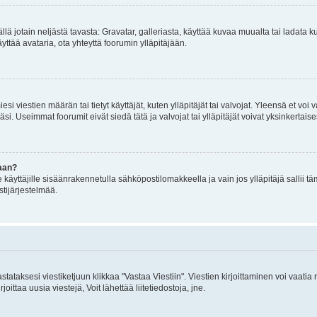
mällä jotain neljästä tavasta: Gravatar, galleriasta, käyttää kuvaa muualta tai ladata
äyttää avataria, ota yhteyttä foorumin ylläpitäjään.
iesi viestien määrän tai tietyt käyttäjät, kuten ylläpitäjät tai valvojat. Yleensä et vo
i. Useimmat foorumit eivät siedä tätä ja valvojat tai ylläpitäjät voivat yksinkertaise
aan?
le käyttäjille sisäänrakennetulla sähköpostilomakkeella ja vain jos ylläpitäjä sallii
stijärjestelmää.
stataksesi viestiketjuun klikkaa "Vastaa Viestiin". Viestien kirjoittaminen voi vaatia
joittaa uusia viestejä, Voit lähettää liitetiedostoja, jne.