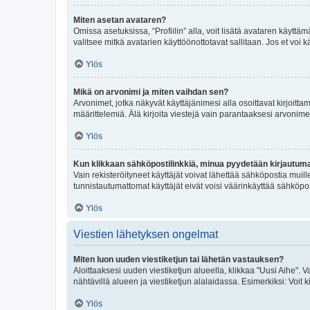
Miten asetan avataren?
Omissa asetuksissa, “Profiilin” alla, voit lisätä avataren käyttä
valitsee mitkä avatarien käyttöönottotavat sallitaan. Jos et voi k
Ylös
Mikä on arvonimi ja miten vaihdan sen?
Arvonimet, jotka näkyvät käyttäjänimesi alla osoittavat kirjoittam
määrittelemiä. Älä kirjoita viestejä vain parantaaksesi arvonimeäs
Ylös
Kun klikkaan sähköpostilinkkiä, minua pyydetään kirjautum
Vain rekisteröityneet käyttäjät voivat lähettää sähköpostia muil
tunnistautumattomat käyttäjät eivät voisi väärinkäyttää sähköpo
Ylös
Viestien lähetyksen ongelmat
Miten luon uuden viestiketjun tai lähetän vastauksen?
Aloittaaksesi uuden viestiketjun alueella, klikkaa "Uusi Aihe". Va
nähtävillä alueen ja viestiketjun alalaidassa. Esimerkiksi: Voit kir
Ylös