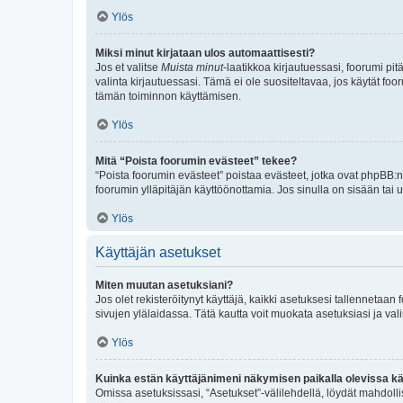
Ylös
Miksi minut kirjataan ulos automaattisesti?
Jos et valitse
Muista minut
-laatikkoa kirjautuessasi, foorumi pi
valinta kirjautuessasi. Tämä ei ole suositeltavaa, jos käytät foo
tämän toiminnon käyttämisen.
Ylös
Mitä “Poista foorumin evästeet” tekee?
“Poista foorumin evästeet” poistaa evästeet, jotka ovat phpBB:n 
foorumin ylläpitäjän käyttöönottamia. Jos sinulla on sisään ta
Ylös
Käyttäjän asetukset
Miten muutan asetuksiani?
Jos olet rekisteröitynyt käyttäjä, kaikki asetuksesi tallennetaa
sivujen ylälaidassa. Tätä kautta voit muokata asetuksiasi ja vali
Ylös
Kuinka estän käyttäjänimeni näkymisen paikalla olevissa kä
Omissa asetuksissasi, “Asetukset”-välilehdellä, löydät mahdoll