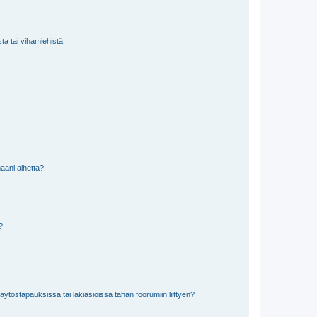
sta tai vihamiehistä
aani aihetta?
a?
töstapauksissa tai lakiasioissa tähän foorumiin liittyen?