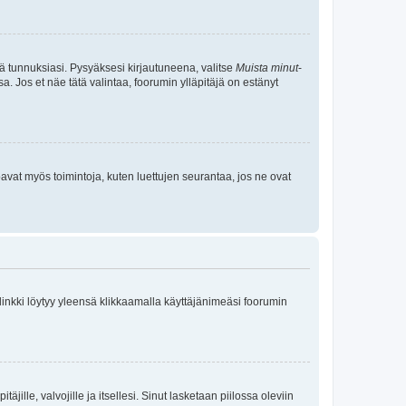
tä tunnuksiasi. Pysyäksesi kirjautuneena, valitse
Muista minut
-
sa. Jos et näe tätä valintaa, foorumin ylläpitäjä on estänyt
oavat myös toimintoja, kuten luettujen seurantaa, jos ne ovat
 linkki löytyy yleensä klikkaamalla käyttäjänimeäsi foorumin
äjille, valvojille ja itsellesi. Sinut lasketaan piilossa oleviin