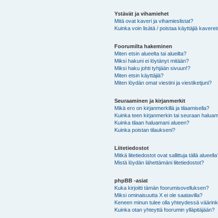
Ystävät ja vihamiehet
Mitä ovat kaveri ja vihamieslistat?
Kuinka voin lisätä / poistaa käyttäjiä kaverei
Foorumilta hakeminen
Miten etsin alueelta tai alueilta?
Miksi hakuni ei löytänyt mitään?
Miksi haku johti tyhjään sivuun!?
Miten etsin käyttäjiä?
Miten löydän omat viestini ja viestiketjuni?
Seuraaminen ja kirjanmerkit
Mikä ero on kirjanmerkillä ja tilaamisella?
Kuinka teen kirjanmerkin tai seuraan haluam
Kuinka tilaan haluamani alueen?
Kuinka poistan tilaukseni?
Liitetiedostot
Mitkä liitetiedostot ovat sallittuja tällä alueell
Mistä löydän lähettämäni liitetiedostot?
phpBB -asiat
Kuka kirjoitti tämän foorumisovelluksen?
Miksi ominaisuutta X ei ole saatavilla?
Keneen minun tulee olla yhteydessä väärinkäy
Kuinka otan yhteyttä foorumin ylläpitäjään?