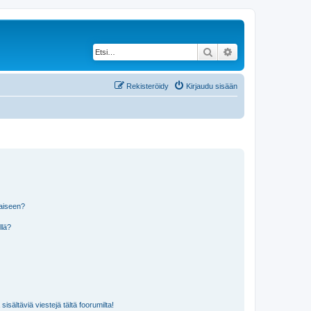
Etsi
Tarkennettu haku
Rekisteröidy
Kirjaudu sisään
laiseen?
llä?
isältäviä viestejä tältä foorumilta!