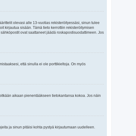
ttelit olevasi alle 13-vuotias rekisteröityessäsi, sinun tulee
it kirjautua sisään. Tämä tieto kerrottiin rekisteröitymisen
ai sähköpostit ovat saattaneet jäädä roskapostisuodattimeen. Jos
staaksesi, että sinulla ei ole porttikieltoja. On myös
neet pitkään aikaan pienentääkseen tietokantansa kokoa. Jos näin
jeita ja sinun pitäisi kohta pystyä kirjautumaan uudelleen.