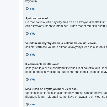
käyttäjiin.
Ylös
Ajat ovat väärin!
On mahdollista, että näytetty aika on eri aikavyöhykkeeltä kuin
että aikavyöhykkeen vaihtaminen, kuten monet muutkin asetukset o
Ylös
Vaihdoin aikavyöhykkeen ja kellonaika on silti väärin!
Jos olet varmasti valinnut oikean aikavyöhykkeen ja aika on silt
Ylös
Kieleni ei ole valittavana!
Joko ylläpitäjä ei ole asentanut kielellesi kielipakettia tai kuka
ei ole olemassa, voit luoda uuden käännöksen. Lisätietoja löyt
Ylös
Mitä kuvia on käyttäjänimeni vieressä?
Viestejä katsottaessa käyttäjänimen vieressä saattaa näkyä kaksi
riippuen. Toinen, yleensä isompi kuva on avatar ja on yleensä un
Ylös