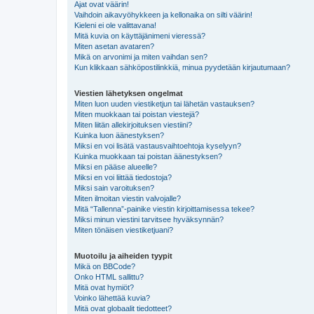
Ajat ovat väärin!
Vaihdoin aikavyöhykkeen ja kellonaika on silti väärin!
Kieleni ei ole valittavana!
Mitä kuvia on käyttäjänimeni vieressä?
Miten asetan avataren?
Mikä on arvonimi ja miten vaihdan sen?
Kun klikkaan sähköpostilinkkiä, minua pyydetään kirjautumaan?
Viestien lähetyksen ongelmat
Miten luon uuden viestiketjun tai lähetän vastauksen?
Miten muokkaan tai poistan viestejä?
Miten liitän allekirjoituksen viestiini?
Kuinka luon äänestyksen?
Miksi en voi lisätä vastausvaihtoehtoja kyselyyn?
Kuinka muokkaan tai poistan äänestyksen?
Miksi en pääse alueelle?
Miksi en voi liittää tiedostoja?
Miksi sain varoituksen?
Miten ilmoitan viestin valvojalle?
Mitä “Tallenna”-painike viestin kirjoittamisessa tekee?
Miksi minun viestini tarvitsee hyväksynnän?
Miten tönäisen viestiketjuani?
Muotoilu ja aiheiden tyypit
Mikä on BBCode?
Onko HTML sallittu?
Mitä ovat hymiöt?
Voinko lähettää kuvia?
Mitä ovat globaalit tiedotteet?