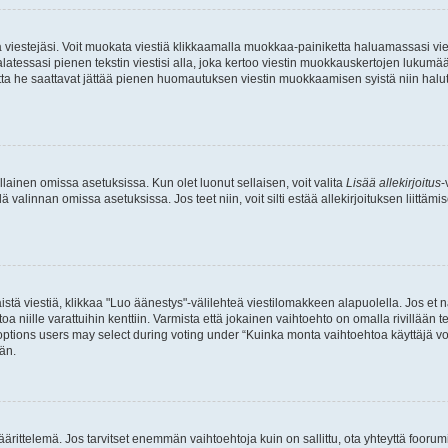
ia viestejäsi. Voit muokata viestiä klikkaamalla muokkaa-painiketta haluamassasi vies
n palatessasi pienen tekstin viestisi alla, joka kertoo viestin muokkauskertojen luk
 mutta he saattavat jättää pienen huomautuksen viestin muokkaamisen syistä niin halu
ellainen omissa asetuksissa. Kun olet luonut sellaisen, voit valita
Lisää allekirjoitus
-
lä valinnan omissa asetuksissa. Jos teet niin, voit silti estää allekirjoituksen liittäm
stä viestiä, klikkaa "Luo äänestys"-välilehteä viestilomakkeen alapuolella. Jos et näe
a niille varattuihin kenttiin. Varmista että jokainen vaihtoehto on omalla rivillään
 options users may select during voting under “Kuinka monta vaihtoehtoa käyttäjä voi
än.
ittelemä. Jos tarvitset enemmän vaihtoehtoja kuin on sallittu, ota yhteyttä foorumi