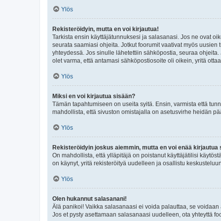
Ylös
Rekisteröidyin, mutta en voi kirjautua!
Tarkista ensin käyttäjätunnuksesi ja salasanasi. Jos ne ovat oik
seurata saamiasi ohjeita. Jotkut foorumit vaativat myös uusien tu
yhteydessä. Jos sinulle lähetettiin sähköpostia, seuraa ohjeita
olet varma, että antamasi sähköpostiosoite oli oikein, yritä ottaa
Ylös
Miksi en voi kirjautua sisään?
Tämän tapahtumiseen on useita syitä. Ensin, varmista että tunnuk
mahdollista, että sivuston omistajalla on asetusvirhe heidän pää
Ylös
Rekisteröidyin joskus aiemmin, mutta en voi enää kirjautua 
On mahdollista, että ylläpitäjä on poistanut käyttäjätilisi käytö
on käynyt, yritä rekisteröityä uudelleen ja osallistu keskusteluu
Ylös
Olen hukannut salasanani!
Älä panikoi! Vaikka salasanaasi ei voida palauttaa, se voidaan 
Jos et pysty asettamaan salasanaasi uudelleen, ota yhteyttä foo