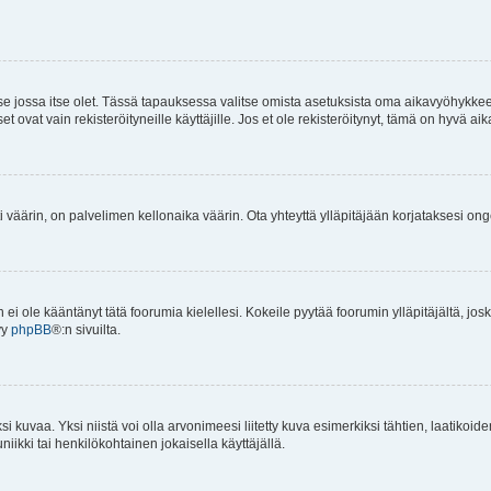
 se jossa itse olet. Tässä tapauksessa valitse omista asetuksista oma aikavyöhykke
vat vain rekisteröityneille käyttäjille. Jos et ole rekisteröitynyt, tämä on hyvä aik
i väärin, on palvelimen kellonaika väärin. Ota yhteyttä ylläpitäjään korjataksesi on
an ei ole kääntänyt tätä foorumia kielellesi. Kokeile pyytää foorumin ylläpitäjältä, jos
yy
phpBB
®:n sivuilta.
 kuvaa. Yksi niistä voi olla arvonimeesi liitetty kuva esimerkiksi tähtien, laatikoid
iikki tai henkilökohtainen jokaisella käyttäjällä.