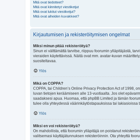
Mitä ovat tiedotteet?
Mitä ovat kiinnitetyt viestiketjut
Mitä ovat lukitut viestiketjut?
Mitä ovat aiheiden kuvakkeet?
Kirjautumisen ja rekisteröitymisen ongelmat
Miksi minun pitää rekisteröityä?
Sinun ei välttämättä tarvitse, riippuu foorumin ylläpitäjästä, tar
vieraiden käytettävissä. Näitä ovat mm. avatar-kuvan määrittely,
suositeltavaa.
Ylös
Mikä on COPPA?
COPPA, tai Children’s Online Privacy Protection Act of 1998, on y
luvan tietojen keräämiseen alle 13-vuotiaalta. Jos olet epävarm
saadaksesi apua. Huomaa, että phpBB Limited ja tämän foorumin
tulee olla yhteydessä väärinkäytöstapauksissa tai lakiasioissa t
Ylös
Miksi en voi rekisteröityä?
On mahdollista, että foorumin ylläpitäjä on poistanut rekisteröin
valitsemasi käyttäjätunnuksen rekisteröinnin. Ota yhteyttä foor