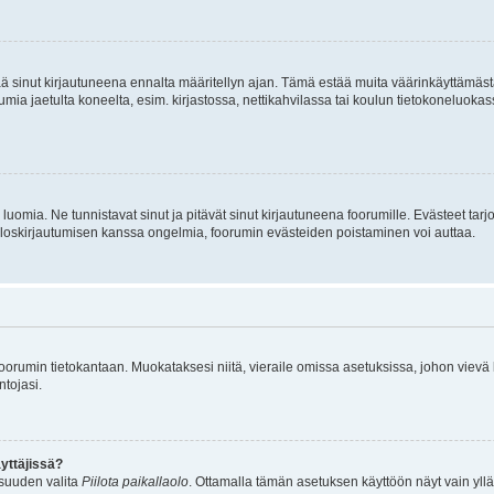
tää sinut kirjautuneena ennalta määritellyn ajan. Tämä estää muita väärinkäyttämäs
rumia jaetulta koneelta, esim. kirjastossa, nettikahvilassa tai koulun tietokoneluokas
luomia. Ne tunnistavat sinut ja pitävät sinut kirjautuneena foorumille. Evästeet tarj
i uloskirjautumisen kanssa ongelmia, foorumin evästeiden poistaminen voi auttaa.
n foorumin tietokantaan. Muokataksesi niitä, vieraile omissa asetuksissa, johon vievä
ntojasi.
yttäjissä?
isuuden valita
Piilota paikallaolo
. Ottamalla tämän asetuksen käyttöön näyt vain ylläpit