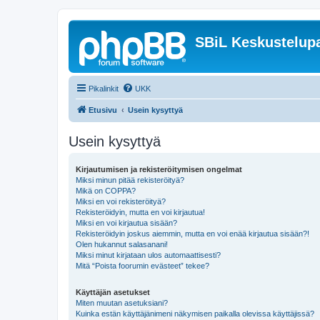
SBiL Keskustelupa
Pikalinkit
UKK
Etusivu
Usein kysyttyä
Usein kysyttyä
Kirjautumisen ja rekisteröitymisen ongelmat
Miksi minun pitää rekisteröityä?
Mikä on COPPA?
Miksi en voi rekisteröityä?
Rekisteröidyin, mutta en voi kirjautua!
Miksi en voi kirjautua sisään?
Rekisteröidyin joskus aiemmin, mutta en voi enää kirjautua sisään?!
Olen hukannut salasanani!
Miksi minut kirjataan ulos automaattisesti?
Mitä “Poista foorumin evästeet” tekee?
Käyttäjän asetukset
Miten muutan asetuksiani?
Kuinka estän käyttäjänimeni näkymisen paikalla olevissa käyttäjissä?