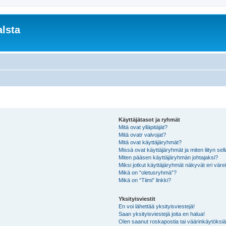
lsta
Käyttäjätasot ja ryhmät
Mitä ovat ylläpitäjät?
Mitä ovatr valvojat?
Mitä ovat käyttäjäryhmät?
Missä ovat käyttäjäryhmät ja miten liityn sel
Miten pääsen käyttäjäryhmän johtajaksi?
Miksi jotkut käyttäjäryhmät näkyvät eri värei
Mikä on “oletusryhmä”?
Mikä on “Tiimi” linkki?
Yksityisviestit
En voi lähettää yksityisviestejä!
Saan yksityisviestejä joita en halua!
Olen saanut roskapostia tai väärinkäytöksiä s