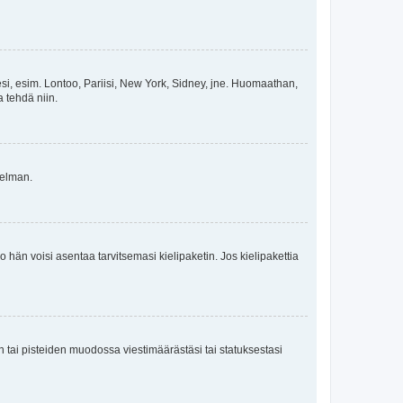
esi, esim. Lontoo, Pariisi, New York, Sidney, jne. Huomaathan,
a tehdä niin.
gelman.
ko hän voisi asentaa tarvitsemasi kielipaketin. Jos kielipakettia
en tai pisteiden muodossa viestimäärästäsi tai statuksestasi