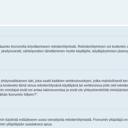
vitaanko foorumilla kirjoittamiseen rekisteröitymistä. Rekisteröityminen voi kuitenkin
 yksityisviestit, sähköpostien lähettäminen muille käyttäjille, käyttäjäryhmien jäs
hdysvaltalainen laki, joka vaatii kaikkien verkkosivustojen, jotka mahdollisesti kerää
a koskeeko tämä sinua rekisteröityvänä käyttäjänä tai verkkosivua jolle olet rekis
 omistajat eivät voi antaa lakineuvontaa ja eivät ole yhteyshenkilöitä minkäänla
ähän foorumiin liittyen?”.
nin käytöstä estääkseen uusia vierailijoita rekisteröitymästä. Foorumin ylläpitäjä on v
umin ylläpitäjään saadaksesi apua.