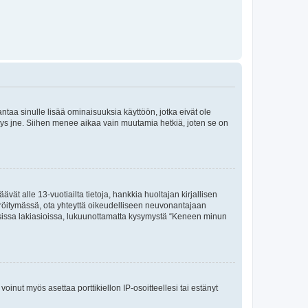
 antaa sinulle lisää ominaisuuksia käyttöön, jotka eivät ole
enyys jne. Siihen menee aikaa vain muutamia hetkiä, joten se on
vät alle 13-vuotiailta tietoja, hankkia huoltajan kirjallisen
teröitymässä, ota yhteyttä oikeudelliseen neuvonantajaan
isissa lakiasioissa, lukuunottamatta kysymystä “Keneen minun
oinut myös asettaa porttikiellon IP-osoitteellesi tai estänyt