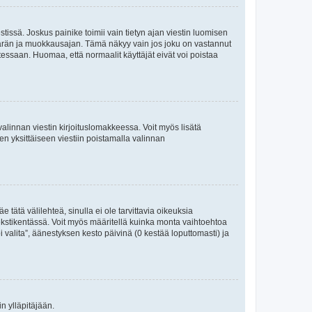
tissä. Joskus painike toimii vain tietyn ajan viestin luomisen
umäärän ja muokkausajan. Tämä näkyy vain jos joku on vastannut
tessaan. Huomaa, että normaalit käyttäjät eivät voi poistaa
valinnan viestin kirjoituslomakkeessa. Voit myös lisätä
isen yksittäiseen viestiin poistamalla valinnan
 tätä välilehteä, sinulla ei ole tarvittavia oikeuksia
 tekstikentässä. Voit myös määritellä kuinka monta vaihtoehtoa
 valita”, äänestyksen kesto päivinä (0 kestää loputtomasti) ja
n ylläpitäjään.