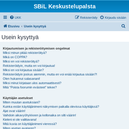
SBiL Keskustelupalsta
UKK
Rekisteröidy
Kirjaudu sisään
E
Etusivu
Usein kysyttyä
t
Usein kysyttyä
s
i
Kirjautumisen ja rekisteröitymisen ongelmat
Miksi minun pitää rekisteröityä?
Mikä on COPPA?
Miksi en voi rekisteröityä?
Rekisteröidyin, mutta en voi kirjautua!
Miksi en voi kirjautua sisään?
Rekisteröidyin joskus aiemmin, mutta en voi enää kirjautua sisään?!
Olen hukannut salasanani!
Miksi minut kirjataan ulos automaattisesti?
Mitä “Poista foorumin evästeet” tekee?
Käyttäjän asetukset
Miten muutan asetuksiani?
Kuinka estän käyttäjänimeni näkymisen paikalla olevissa käyttäjissä?
Ajat ovat väärin!
Vaihdoin aikavyöhykkeen ja kellonaika on silti väärin!
Kieleni ei ole valittavana!
Mitä kuvia on käyttäjänimeni vieressä?
Miten asetan avataren?