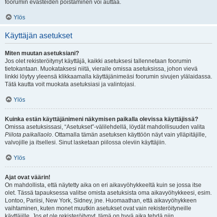
foorumin evästeiden poistaminen voi auttaa.
Ylös
Käyttäjän asetukset
Miten muutan asetuksiani?
Jos olet rekisteröitynyt käyttäjä, kaikki asetuksesi tallennetaan foorumin
tietokantaan. Muokataksesi niitä, vieraile omissa asetuksissa, johon vievä
linkki löytyy yleensä klikkaamalla käyttäjänimeäsi foorumin sivujen ylälaidassa.
Tätä kautta voit muokata asetuksiasi ja valintojasi.
Ylös
Kuinka estän käyttäjänimeni näkymisen paikalla olevissa käyttäjissä?
Omissa asetuksissasi, “Asetukset”-välilehdellä, löydät mahdollisuuden valita
Piilota paikallaolo
. Ottamalla tämän asetuksen käyttöön näyt vain ylläpitäjille,
valvojille ja itsellesi. Sinut lasketaan piilossa oleviin käyttäjiin.
Ylös
Ajat ovat väärin!
On mahdollista, että näytetty aika on eri aikavyöhykkeeltä kuin se jossa itse
olet. Tässä tapauksessa valitse omista asetuksista oma aikavyöhykkeesi, esim.
Lontoo, Pariisi, New York, Sidney, jne. Huomaathan, että aikavyöhykkeen
vaihtaminen, kuten monet muutkin asetukset ovat vain rekisteröityneille
käyttäjille. Jos et ole rekisteröitynyt, tämä on hyvä aika tehdä niin.