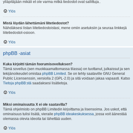
ylläpitäjään mikäli et ole varma mitkä tiedostot ovat sallittuja..
Ylös
Mistä löydän lähettämäni liitetiedostot?
Nähdäksesi listan liitetiedostoistasi, mene omiin asetuksiin ja seuraa linkkejä
liitetiedostot-osioon.
Ylös
phpBB -asiat
Kuka kirjoitti tämän foorumisovelluksen?
Tämä sovellus (sen muokkaamattomassa tilassa) on tuottanut, julkaissut ja sen
tekijänoikeudet omistaa
phpBB Limited
. Se on tehty saataville GNU General
Public Licensenssin, versiolla 2 (GPL-2.0) ja sitä voidaan jakaa vapaasti. Katso
Tietoja phpBB:stä
saadaksesi lisätietoja.
Ylös
Miksi ominaisuutta X ei ole saatavilla?
Tämä ohjelmisto on phpBB Limitedin kirjoittama ja lisensoima. Jos uskot, että
ominaisuus tulisi lisätä, vieraile
phpBB ideakeskuksessa
, jossa voit äänestää
olemassa olevia ideoita tai lähettää uuden.
Ylös