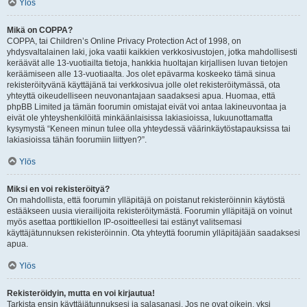
Ylös
Mikä on COPPA?
COPPA, tai Children’s Online Privacy Protection Act of 1998, on
yhdysvaltalainen laki, joka vaatii kaikkien verkkosivustojen, jotka mahdollisesti
keräävät alle 13-vuotiailta tietoja, hankkia huoltajan kirjallisen luvan tietojen
keräämiseen alle 13-vuotiaalta. Jos olet epävarma koskeeko tämä sinua
rekisteröityvänä käyttäjänä tai verkkosivua jolle olet rekisteröitymässä, ota
yhteyttä oikeudelliseen neuvonantajaan saadaksesi apua. Huomaa, että
phpBB Limited ja tämän foorumin omistajat eivät voi antaa lakineuvontaa ja
eivät ole yhteyshenkilöitä minkäänlaisissa lakiasioissa, lukuunottamatta
kysymystä “Keneen minun tulee olla yhteydessä väärinkäytöstapauksissa tai
lakiasioissa tähän foorumiin liittyen?”.
Ylös
Miksi en voi rekisteröityä?
On mahdollista, että foorumin ylläpitäjä on poistanut rekisteröinnin käytöstä
estääkseen uusia vierailijoita rekisteröitymästä. Foorumin ylläpitäjä on voinut
myös asettaa porttikiellon IP-osoitteellesi tai estänyt valitsemasi
käyttäjätunnuksen rekisteröinnin. Ota yhteyttä foorumin ylläpitäjään saadaksesi
apua.
Ylös
Rekisteröidyin, mutta en voi kirjautua!
Tarkista ensin käyttäjätunnuksesi ja salasanasi. Jos ne ovat oikein, yksi