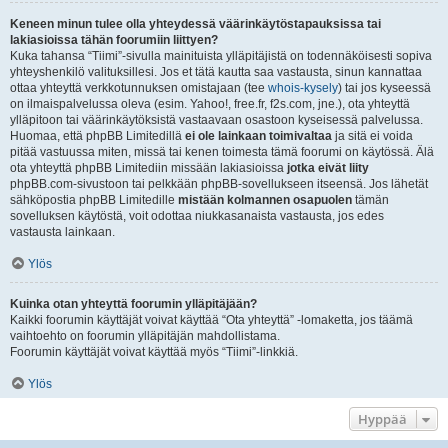
Keneen minun tulee olla yhteydessä väärinkäytöstapauksissa tai
lakiasioissa tähän foorumiin liittyen?
Kuka tahansa “Tiimi”-sivulla mainituista ylläpitäjistä on todennäköisesti sopiva
yhteyshenkilö valituksillesi. Jos et tätä kautta saa vastausta, sinun kannattaa
ottaa yhteyttä verkkotunnuksen omistajaan (tee
whois-kysely
) tai jos kyseessä
on ilmaispalvelussa oleva (esim. Yahoo!, free.fr, f2s.com, jne.), ota yhteyttä
ylläpitoon tai väärinkäytöksistä vastaavaan osastoon kyseisessä palvelussa.
Huomaa, että phpBB Limitedillä
ei ole lainkaan toimivaltaa
ja sitä ei voida
pitää vastuussa miten, missä tai kenen toimesta tämä foorumi on käytössä. Älä
ota yhteyttä phpBB Limitediin missään lakiasioissa
jotka eivät liity
phpBB.com-sivustoon tai pelkkään phpBB-sovellukseen itseensä. Jos lähetät
sähköpostia phpBB Limitedille
mistään kolmannen osapuolen
tämän
sovelluksen käytöstä, voit odottaa niukkasanaista vastausta, jos edes
vastausta lainkaan.
Ylös
Kuinka otan yhteyttä foorumin ylläpitäjään?
Kaikki foorumin käyttäjät voivat käyttää “Ota yhteyttä” -lomaketta, jos täämä
vaihtoehto on foorumin ylläpitäjän mahdollistama.
Foorumin käyttäjät voivat käyttää myös “Tiimi”-linkkiä.
Ylös
Hyppää