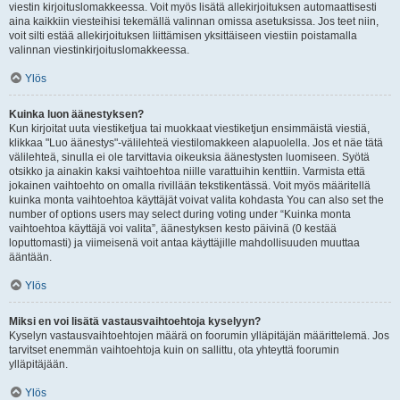
viestin kirjoituslomakkeessa. Voit myös lisätä allekirjoituksen automaattisesti
aina kaikkiin viesteihisi tekemällä valinnan omissa asetuksissa. Jos teet niin,
voit silti estää allekirjoituksen liittämisen yksittäiseen viestiin poistamalla
valinnan viestinkirjoituslomakkeessa.
Ylös
Kuinka luon äänestyksen?
Kun kirjoitat uuta viestiketjua tai muokkaat viestiketjun ensimmäistä viestiä,
klikkaa "Luo äänestys"-välilehteä viestilomakkeen alapuolella. Jos et näe tätä
välilehteä, sinulla ei ole tarvittavia oikeuksia äänestysten luomiseen. Syötä
otsikko ja ainakin kaksi vaihtoehtoa niille varattuihin kenttiin. Varmista että
jokainen vaihtoehto on omalla rivillään tekstikentässä. Voit myös määritellä
kuinka monta vaihtoehtoa käyttäjät voivat valita kohdasta You can also set the
number of options users may select during voting under “Kuinka monta
vaihtoehtoa käyttäjä voi valita”, äänestyksen kesto päivinä (0 kestää
loputtomasti) ja viimeisenä voit antaa käyttäjille mahdollisuuden muuttaa
ääntään.
Ylös
Miksi en voi lisätä vastausvaihtoehtoja kyselyyn?
Kyselyn vastausvaihtoehtojen määrä on foorumin ylläpitäjän määrittelemä. Jos
tarvitset enemmän vaihtoehtoja kuin on sallittu, ota yhteyttä foorumin
ylläpitäjään.
Ylös