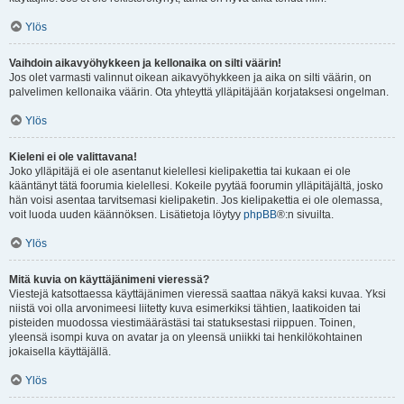
Ylös
Vaihdoin aikavyöhykkeen ja kellonaika on silti väärin!
Jos olet varmasti valinnut oikean aikavyöhykkeen ja aika on silti väärin, on
palvelimen kellonaika väärin. Ota yhteyttä ylläpitäjään korjataksesi ongelman.
Ylös
Kieleni ei ole valittavana!
Joko ylläpitäjä ei ole asentanut kielellesi kielipakettia tai kukaan ei ole
kääntänyt tätä foorumia kielellesi. Kokeile pyytää foorumin ylläpitäjältä, josko
hän voisi asentaa tarvitsemasi kielipaketin. Jos kielipakettia ei ole olemassa,
voit luoda uuden käännöksen. Lisätietoja löytyy
phpBB
®:n sivuilta.
Ylös
Mitä kuvia on käyttäjänimeni vieressä?
Viestejä katsottaessa käyttäjänimen vieressä saattaa näkyä kaksi kuvaa. Yksi
niistä voi olla arvonimeesi liitetty kuva esimerkiksi tähtien, laatikoiden tai
pisteiden muodossa viestimäärästäsi tai statuksestasi riippuen. Toinen,
yleensä isompi kuva on avatar ja on yleensä uniikki tai henkilökohtainen
jokaisella käyttäjällä.
Ylös