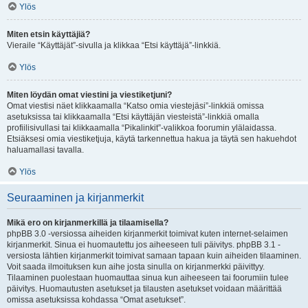
Ylös
Miten etsin käyttäjiä?
Vieraile “Käyttäjät”-sivulla ja klikkaa “Etsi käyttäjä”-linkkiä.
Ylös
Miten löydän omat viestini ja viestiketjuni?
Omat viestisi näet klikkaamalla “Katso omia viestejäsi”-linkkiä omissa
asetuksissa tai klikkaamalla “Etsi käyttäjän viesteistä”-linkkiä omalla
profiilisivullasi tai klikkaamalla “Pikalinkit”-valikkoa foorumin ylälaidassa.
Etsiäksesi omia viestiketjuja, käytä tarkennettua hakua ja täytä sen hakuehdot
haluamallasi tavalla.
Ylös
Seuraaminen ja kirjanmerkit
Mikä ero on kirjanmerkillä ja tilaamisella?
phpBB 3.0 -versiossa aiheiden kirjanmerkit toimivat kuten internet-selaimen
kirjanmerkit. Sinua ei huomautettu jos aiheeseen tuli päivitys. phpBB 3.1 -
versiosta lähtien kirjanmerkit toimivat samaan tapaan kuin aiheiden tilaaminen.
Voit saada ilmoituksen kun aihe josta sinulla on kirjanmerkki päivittyy.
Tilaaminen puolestaan huomauttaa sinua kun aiheeseen tai foorumiin tulee
päivitys. Huomautusten asetukset ja tilausten asetukset voidaan määrittää
omissa asetuksissa kohdassa “Omat asetukset”.