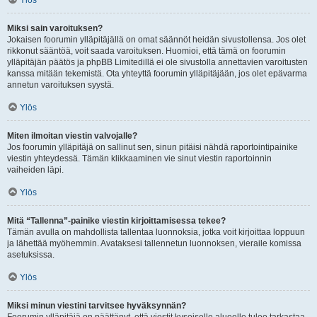
Ylös
Miksi sain varoituksen?
Jokaisen foorumin ylläpitäjällä on omat säännöt heidän sivustollensa. Jos olet
rikkonut sääntöä, voit saada varoituksen. Huomioi, että tämä on foorumin
ylläpitäjän päätös ja phpBB Limitedillä ei ole sivustolla annettavien varoitusten
kanssa mitään tekemistä. Ota yhteyttä foorumin ylläpitäjään, jos olet epävarma
annetun varoituksen syystä.
Ylös
Miten ilmoitan viestin valvojalle?
Jos foorumin ylläpitäjä on sallinut sen, sinun pitäisi nähdä raportointipainike
viestin yhteydessä. Tämän klikkaaminen vie sinut viestin raportoinnin
vaiheiden läpi.
Ylös
Mitä “Tallenna”-painike viestin kirjoittamisessa tekee?
Tämän avulla on mahdollista tallentaa luonnoksia, jotka voit kirjoittaa loppuun
ja lähettää myöhemmin. Avataksesi tallennetun luonnoksen, vieraile komissa
asetuksissa.
Ylös
Miksi minun viestini tarvitsee hyväksynnän?