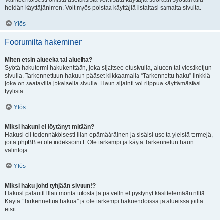
Vaihtoehtoisesti omista asetuksista voit lisätä käyttäjiä suoraan syöttämällä
heidän käyttäjänimen. Voit myös poistaa käyttäjiä listaltasi samalta sivulta.
Ylös
Foorumilta hakeminen
Miten etsin alueelta tai alueilta?
Syötä hakutermi hakukenttään, joka sijaitsee etusivulla, alueen tai viestiketjun
sivulla. Tarkennettuun hakuun pääset klikkaamalla “Tarkennettu haku”-linkkiä
joka on saatavilla jokaisella sivulla. Haun sijainti voi riippua käyttämästäsi
tyylistä.
Ylös
Miksi hakuni ei löytänyt mitään?
Hakusi oli todennäköisesti liian epämääräinen ja sisälsi useita yleisiä termejä,
joita phpBB ei ole indeksoinut. Ole tarkempi ja käytä Tarkennetun haun
valintoja.
Ylös
Miksi haku johti tyhjään sivuun!?
Hakusi palautti liian monta tulosta ja palvelin ei pystynyt käsittelemään niitä.
Käytä “Tarkennettua hakua” ja ole tarkempi hakuehdoissa ja alueissa joilta
etsit.