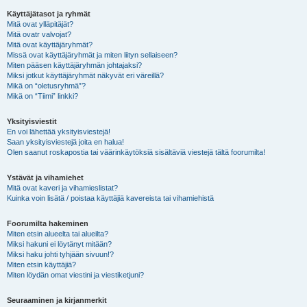
Käyttäjätasot ja ryhmät
Mitä ovat ylläpitäjät?
Mitä ovatr valvojat?
Mitä ovat käyttäjäryhmät?
Missä ovat käyttäjäryhmät ja miten liityn sellaiseen?
Miten pääsen käyttäjäryhmän johtajaksi?
Miksi jotkut käyttäjäryhmät näkyvät eri väreillä?
Mikä on “oletusryhmä”?
Mikä on “Tiimi” linkki?
Yksityisviestit
En voi lähettää yksityisviestejä!
Saan yksityisviestejä joita en halua!
Olen saanut roskapostia tai väärinkäytöksiä sisältäviä viestejä tältä foorumilta!
Ystävät ja vihamiehet
Mitä ovat kaveri ja vihamieslistat?
Kuinka voin lisätä / poistaa käyttäjiä kavereista tai vihamiehistä
Foorumilta hakeminen
Miten etsin alueelta tai alueilta?
Miksi hakuni ei löytänyt mitään?
Miksi haku johti tyhjään sivuun!?
Miten etsin käyttäjiä?
Miten löydän omat viestini ja viestiketjuni?
Seuraaminen ja kirjanmerkit