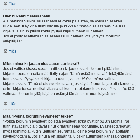
Ylös
Olen hukannut salasanani!
Älä panikoi! Vaikka salasanaasi ei voida palauttaa, se voidaan asettaa
uudelleen. Käy kirjautumissivulla ja klikkaa
Unohdin salasanani
. Seuraa
ohjeita ja sinun pitäisi kohta pystyä kirjautumaan uudelleen.
Jos et pysty asettamaan salasanaasi uudelleen, ota yhteyttä foorumin
ylläpitäjään.
Ylös
Miksi minut kirjataan ulos automaattisesti?
Jos et valitse
Muista minut
-laatikkoa kirjautuessasi, foorumi pitää sinut
kirjautuneena ennalta määritellyn ajan. Tämä estää muita väärinkäyttämästä
tunnuksiasi. Pysyäksesi kirjautuneena, valitse
Muista minut
-valinta
kirjautuessasi. Tämä ei ole suositeltavaa, jos käytät foorumia jaetulta koneelta,
esim. kirjastossa, nettikahvilassa tai koulun tietokoneluokassa. Jos et näe tätä
valintaa, foorumin ylläpitäjä on estänyt tämän toiminnon käyttämisen.
Ylös
Mitä “Poista foorumin evästeet” tekee?
“Poista foorumin evästeet” poistaa evästeet, jotka ovat phpBB:n luomia. Ne
tunnistavat sinut ja pitävät sinut kirjautuneena foorumille. Evästeet tarjoavat
myös toimintoja, kuten luettujen seurantaa, jos ne ovat foorumin ylläpitäjän
käyttöönottamia. Jos sinulla on sisään tai uloskirjautumisen kanssa ongelmia,