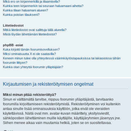
Mikä ero on kirjanmerkillä ja tilaamisella?
Kuinka teen kirjanmerkin tai seuraan haluamaani aihetta?
Kuinka tilaan haluamani alueen?
Kuinka poistan tilaukseni?
Liitetiedostot
Mitkä liitetiedostot ovat sallittuja tällä alueella?
Mistä löydän lähettämäni liitetiedostot?
phpBB -asiat
Kuka kirjoitti tämän foorumisovelluksen?
Miksi ominaisuutta X ei ole saatavilla?
Keneen minun tulee olla yhteydessä väärinkäytöstapauksissa tai lakiasioissa tähän
foorumiin liittyen?
Kuinka otan yhteyttä foorumin ylläpitäjään?
Kirjautumisen ja rekisteröitymisen ongelmat
Miksi minun pitää rekisteröityä?
Sinun ei välttämättä tarvitse, riippuu foorumin ylläpitäjästä, tarvitaanko
foorumilla kirjoittamiseen rekisteröitymistä. Rekisteröityminen voi kuitenkin
antaa sinulle lisää ominaisuuksia käyttöön, jotka eivät ole vieraiden
käytettävissä. Näitä ovat mm. avatar-kuvan määrittely, yksityisviestit,
sähköpostien lähettäminen muille käyttäjille, käyttäjäryhmien jäsenyys jne.
Siihen menee aikaa vain muutamia hetkiä, joten se on suositeltavaa.