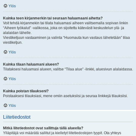
Ylös
Kuinka teen kirjanmerkin tai seuraan haluamaani aihetta?
Voit tehdä kirjanmekin tai tilata haluamasi aiheen valitsemalla sopivan linkin
“Aiheen työkalut” -valikossa, joka on sijoitettu kätevästi keskustelun ylä- ja
alalaidan lähelle.
Viestiketjuun vastaaminen ja valinta “Huomauta kun vastaus lähetetään” tilaa
viestiketjun.
Ylös
Kuinka tilaan haluamani alueen?
Tilataksesi haluamasi alueen, valitse “Tilaa alue” -linkki, aluesivun alalaidassa.
Ylös
Kuinka poistan tilaukseni?
Poistaaksesi tilauksiasi, mene omiin asetuksiisi ja seuraa linkkejä tilauksiisi.
Ylös
Liitetiedostot
Mitkä liitetiedostot ovat sallittuja tällä alueella?
Ylläpitäjä voi määrätä sallitut ja kielletyt liitetiedostojen tyypit. Ota yhteys