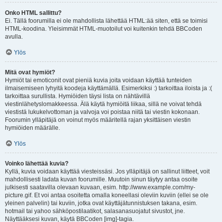
Onko HTML sallittu?
Ei. Tällä foorumilla ei ole mahdollista lähettää HTML:ää siten, että se toimisi
HTML-koodina. Yleisimmät HTML-muotoilut voi kuitenkin tehdä BBCoden
avulla.
Ylös
Mitä ovat hymiöt?
Hymiöt tai emoticonit ovat pieniä kuvia joita voidaan käyttää tunteiden
ilmaisemiseen lyhyitä koodeja käyttämällä. Esimerkiksi :) tarkoittaa iloista ja :(
tarkoittaa surullista. Hymiöiden täysi lista on nähtävillä
viestinlähetyslomakkeessa. Älä käytä hymiöitä liikaa, sillä ne voivat tehdä
viestistä lukukelvottoman ja valvoja voi poistaa niitä tai viestin kokonaan.
Foorumin ylläpitäjä on voinut myös määritellä rajan yksittäisen viestin
hymiöiden määrälle.
Ylös
Voinko lähettää kuvia?
Kyllä, kuvia voidaan käyttää viesteissäsi. Jos ylläpitäjä on sallinut liitteet, voit
mahdollisesti ladata kuvan foorumille. Muutoin sinun täytyy antaa osoite
julkisesti saatavilla olevaan kuvaan, esim. http://www.example.com/my-
picture.gif. Et voi antaa osoitetta omalla koneellasi oleviin kuviin (ellei se ole
yleinen palvelin) tai kuviin, jotka ovat käyttäjätunnistuksen takana, esim.
hotmail tai yahoo sähköpostilaatikot, salasanasuojatut sivustot, jne.
Näyttääksesi kuvan, käytä BBCoden [img]-tagia.