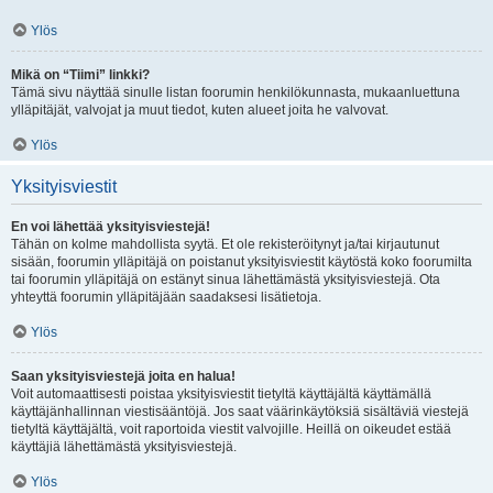
Ylös
Mikä on “Tiimi” linkki?
Tämä sivu näyttää sinulle listan foorumin henkilökunnasta, mukaanluettuna
ylläpitäjät, valvojat ja muut tiedot, kuten alueet joita he valvovat.
Ylös
Yksityisviestit
En voi lähettää yksityisviestejä!
Tähän on kolme mahdollista syytä. Et ole rekisteröitynyt ja/tai kirjautunut
sisään, foorumin ylläpitäjä on poistanut yksityisviestit käytöstä koko foorumilta
tai foorumin ylläpitäjä on estänyt sinua lähettämästä yksityisviestejä. Ota
yhteyttä foorumin ylläpitäjään saadaksesi lisätietoja.
Ylös
Saan yksityisviestejä joita en halua!
Voit automaattisesti poistaa yksityisviestit tietyltä käyttäjältä käyttämällä
käyttäjänhallinnan viestisääntöjä. Jos saat väärinkäytöksiä sisältäviä viestejä
tietyltä käyttäjältä, voit raportoida viestit valvojille. Heillä on oikeudet estää
käyttäjiä lähettämästä yksityisviestejä.
Ylös