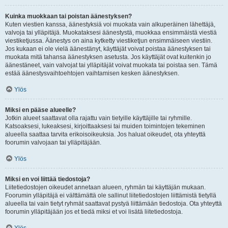
Kuinka muokkaan tai poistan äänestyksen?
Kuten viestien kanssa, äänestyksiä voi muokata vain alkuperäinen lähettäjä,
valvoja tai ylläpitäjä. Muokataksesi äänestystä, muokkaa ensimmäistä viestiä
viestiketjussa. Äänestys on aina kytketty viestiketjun ensimmäiseen viestiin.
Jos kukaan ei ole vielä äänestänyt, käyttäjät voivat poistaa äänestyksen tai
muokata mitä tahansa äänestyksen asetusta. Jos käyttäjät ovat kuitenkin jo
äänestäneet, vain valvojat tai ylläpitäjät voivat muokata tai poistaa sen. Tämä
estää äänestysvaihtoehtojen vaihtamisen kesken äänestyksen.
Ylös
Miksi en pääse alueelle?
Jotkin alueet saattavat olla rajattu vain tietyille käyttäjille tai ryhmille.
Katsoaksesi, lukeaksesi, kirjoittaaksesi tai muiden toimintojen tekeminen
alueella saattaa tarvita erikoisoikeuksia. Jos haluat oikeudet, ota yhteyttä
foorumin valvojaan tai ylläpitäjään.
Ylös
Miksi en voi liittää tiedostoja?
Liitetiedostojen oikeudet annetaan alueen, ryhmän tai käyttäjän mukaan.
Foorumin ylläpitäjä ei välttämättä ole sallinut liitetiedostojen liittämistä tietyllä
alueella tai vain tietyt ryhmät saattavat pystyä liittämään tiedostoja. Ota yhteyttä
foorumin ylläpitäjään jos et tiedä miksi et voi lisätä liitetiedostoja.