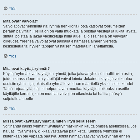
Ylös
Mitä ovatr valvojat?
Valvojat ovat henkilöitä (tai ryhmä henkilöitä) jotka katsovat foorumeiden
perään päivittäin. Heillä on on valta muokata ja poistaa viestejä ja lukita, avata,
siirtää, poistaa ja jakaa viestiketjuja niillä alueilla joissa heillä on valvojan
oikeudet. Yleensä valvojat ovat paikalla estämässä aiheen vierestä
keskustelua tai hyvien tapojen vastaisen materiaalin lähettämistä.
Ylös
Mitä ovat käyttäjäryhmät?
Käyttäjäryhmät ovat käyttäjien ryhmiä, jotka jakavat yhteisön hallittaviin osiin,
joiden kanssa foorumin ylläpitäjät voivat toimia. Jokainen käyttäjä voi kuulua
useisiin ryhmiin ja jokaiselle ryhmälle voidaan määritellä yksilölliset oikeudet.
Tämä tarjoaa ylläpitäjille helpon tavan muuttaa käyttäjien oikeuksia useille
käyttäjille kerralla, kuten muuttaa valvojien oikeuksia tai hallita pääsyä
suljetulle alueelle.
Ylös
Missä ovat käyttäjäryhmät ja miten liityn sellaiseen?
Voit nähdä kaikki ryhmät “Käyttäjäryhmät”-linkin kautta omissa asetuksissa. Jos
haluat liittyä yhteen, klikkaa vastaavaa painiketta. Kaikissa ryhmissä ei
kuitenkaan ole vapaata pääsyä. Jotkut ryhmät vaativat hyväksynnän ennen