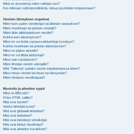
Mikä on arvonimi ja miten vaihdan sen?
Kun klikkaan sähköpostilinkkiä, minua pyydetään kirjautumaan?
Viestien lähetyksen ongelmat
Miten luon uuden viestiketjun tai lähetän vastauksen?
Miten muokkaan tai poistan viestejä?
Miten liitän allekirjoituksen viestiini?
Kuinka luon äänestyksen?
Miksi en voi lisätä vastausvaihtoehtoja kyselyyn?
Kuinka muokkaan tai poistan äänestyksen?
Miksi en pääse alueelle?
Miksi en voi liittää tiedostoja?
Miksi sain varoituksen?
Miten ilmoitan viestin valvojalle?
Mitä “Tallenna”-painike viestin kirjoittamisessa tekee?
Miksi minun viestini tarvitsee hyväksynnän?
Miten tönäisen viestiketjuani?
Muotoilu ja aiheiden tyypit
Mikä on BBCode?
Onko HTML sallittu?
Mitä ovat hymiöt?
Voinko lähettää kuvia?
Mitä ovat globaalit tiedotteet?
Mitä ovat tiedotteet?
Mitä ovat kiinnitetyt viestiketjut
Mitä ovat lukitut viestiketjut?
Mitä ovat aiheiden kuvakkeet?