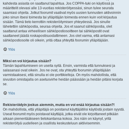
kahdesta asiasta on saattanut tapahtua. Jos COPPA-tuki on käytössä ja
määrittelit olevasi alle 13-vuotias rekisteröityessäsi, sinun tulee seurata
saamiasi ohjeita. Jotkut foorumit vaativat myös uusien tunnusten aktivoinnin
joko sinun itsesi toimesta tai ylläpitäjän toimesta ennen kuin voit kirjautua
sisään. Tämä tieto kerrottiin rekisteröitymisen yhteydessä. Jos sinulle
lähetettiin sähköpostia, seuraa ohjeita. Jos et saanut sähköpostia, olet
saattanut antaa virheellisen sähköpostiosoitteen tai sähköpostit ovat
saattaneet jäädä roskapostisuodattimeen. Jos olet varma, että antamasi
sähköpostiosoite oli oikein, yritä ottaa yhteyttä foorumin ylläpitäjään.
Ylös
Miksi en voi kirjautua sisään?
Tämän tapahtumiseen on useita syitä. Ensin, varmista että tunnuksesi ja
salasanasi ovat oikein. Jos ne ovat, ota yhteyttä foorumin ylläpitäjään
varmistaaksesi, että sinulla ei ole porttikieltoja. On myös mahdollista, että
sivuston omistajalla on asetusvirhe heidän päässään ja heidän pitäisi korjata
se.
Ylös
Rekisteröidyin joskus aiemmin, mutta en voi enää kirjautua sisään?!
On mahdollista, että ylläpitäjä on poistanut käyttäjätilisi käytöstä jostain syystä.
Useat foorumit myös poistavat käyttäjiä, jotka eivät ole kirjoittaneet pitkään
aikaan pienentääkseen tietokantansa kokoa. Jos näin on käynyt, yritä
rekisteröityä uudelleen ja osallistu keskusteluun aktiivisemmin.