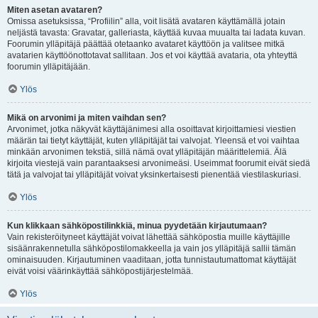
Miten asetan avataren?
Omissa asetuksissa, “Profiilin” alla, voit lisätä avataren käyttämällä jotain
neljästä tavasta: Gravatar, galleriasta, käyttää kuvaa muualta tai ladata kuvan.
Foorumin ylläpitäjä päättää otetaanko avataret käyttöön ja valitsee mitkä
avatarien käyttöönottotavat sallitaan. Jos et voi käyttää avataria, ota yhteyttä
foorumin ylläpitäjään.
Ylös
Mikä on arvonimi ja miten vaihdan sen?
Arvonimet, jotka näkyvät käyttäjänimesi alla osoittavat kirjoittamiesi viestien
määrän tai tietyt käyttäjät, kuten ylläpitäjät tai valvojat. Yleensä et voi vaihtaa
minkään arvonimen tekstiä, sillä nämä ovat ylläpitäjän määrittelemiä. Älä
kirjoita viestejä vain parantaaksesi arvonimeäsi. Useimmat foorumit eivät siedä
tätä ja valvojat tai ylläpitäjät voivat yksinkertaisesti pienentää viestilaskuriasi.
Ylös
Kun klikkaan sähköpostilinkkiä, minua pyydetään kirjautumaan?
Vain rekisteröityneet käyttäjät voivat lähettää sähköpostia muille käyttäjille
sisäänrakennetulla sähköpostilomakkeella ja vain jos ylläpitäjä sallii tämän
ominaisuuden. Kirjautuminen vaaditaan, jotta tunnistautumattomat käyttäjät
eivät voisi väärinkäyttää sähköpostijärjestelmää.
Ylös