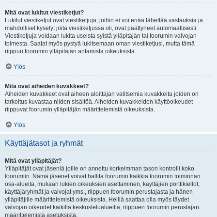
Mitä ovat lukitut viestiketjut?
Lukitut viestiketjut ovat viestiketjuja, joihin ei voi enää lähettää vastauksia ja
mahdolliset kyselyt joita viestiketjussa oli, ovat päättyneet automaattisesti.
Viestiketjuja voidaan lukita useista syistä ylläpitäjän tai foorumin valvojan
toimesta. Saatat myös pystyä lukitsemaan oman viestiketjusi, mutta tämä
riippuu foorumin ylläpitäjän antamista oikeuksista.
Ylös
Mitä ovat aiheiden kuvakkeet?
Aiheiden kuvakkeet ovat aiheen aloittajan valitsemia kuvakkeita joiden on
tarkoitus kuvastaa niiden sisältöä. Aiheiden kuvakkeiden käyttöoikeudet
riippuvat foorumin ylläpitäjän määrittelemistä oikeuksista.
Ylös
Käyttäjätasot ja ryhmät
Mitä ovat ylläpitäjät?
Ylläpitäjät ovat jäseniä joille on annettu korkeimman tason kontrolli koko
foorumiin. Nämä jäsenet voivat hallita foorumin kaikkia foorumin toiminnan
osa-alueita, mukaan lukien oikeuksien asettaminen, käyttäjien porttikiellot,
käyttäjäryhmät ja valvojat yms., riippuen foorumin perustajasta ja hänen
ylläpitäjille määrittelemistä oikeuksista. Heillä saattaa olla myös täydet
valvojan oikeudet kaikilla keskustelualueilla, riippuen foorumin perustajan
määrittelemistä asetuksista.