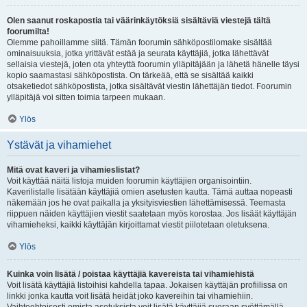
Olen saanut roskapostia tai väärinkäytöksiä sisältäviä viestejä tältä
foorumilta!
Olemme pahoillamme siitä. Tämän foorumin sähköpostilomake sisältää
ominaisuuksia, jotka yrittävät estää ja seurata käyttäjiä, jotka lähettävät
sellaisia viestejä, joten ota yhteyttä foorumin ylläpitäjään ja lähetä hänelle täysi
kopio saamastasi sähköpostista. On tärkeää, että se sisältää kaikki
otsaketiedot sähköpostista, jotka sisältävät viestin lähettäjän tiedot. Foorumin
ylläpitäjä voi sitten toimia tarpeen mukaan.
Ylös
Ystävät ja vihamiehet
Mitä ovat kaveri ja vihamieslistat?
Voit käyttää näitä listoja muiden foorumin käyttäjien organisointiin.
Kaverilistalle lisätään käyttäjiä omien asetusten kautta. Tämä auttaa nopeasti
näkemään jos he ovat paikalla ja yksityisviestien lähettämisessä. Teemasta
riippuen näiden käyttäjien viestit saatetaan myös korostaa. Jos lisäät käyttäjän
vihamieheksi, kaikki käyttäjän kirjoittamat viestit piilotetaan oletuksena.
Ylös
Kuinka voin lisätä / poistaa käyttäjiä kavereista tai vihamiehistä
Voit lisätä käyttäjiä listoihisi kahdella tapaa. Jokaisen käyttäjän profiilissa on
linkki jonka kautta voit lisätä heidät joko kavereihin tai vihamiehiin.