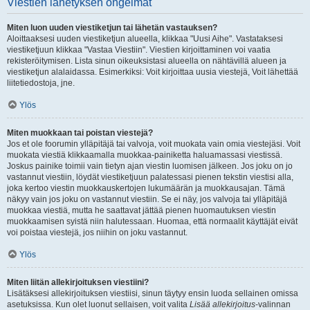
Viestien lähetyksen ongelmat
Miten luon uuden viestiketjun tai lähetän vastauksen?
Aloittaaksesi uuden viestiketjun alueella, klikkaa "Uusi Aihe". Vastataksesi
viestiketjuun klikkaa "Vastaa Viestiin". Viestien kirjoittaminen voi vaatia
rekisteröitymisen. Lista sinun oikeuksistasi alueella on nähtävillä alueen ja
viestiketjun alalaidassa. Esimerkiksi: Voit kirjoittaa uusia viestejä, Voit lähettää
liitetiedostoja, jne.
Ylös
Miten muokkaan tai poistan viestejä?
Jos et ole foorumin ylläpitäjä tai valvoja, voit muokata vain omia viestejäsi. Voit
muokata viestiä klikkaamalla muokkaa-painiketta haluamassasi viestissä.
Joskus painike toimii vain tietyn ajan viestin luomisen jälkeen. Jos joku on jo
vastannut viestiin, löydät viestiketjuun palatessasi pienen tekstin viestisi alla,
joka kertoo viestin muokkauskertojen lukumäärän ja muokkausajan. Tämä
näkyy vain jos joku on vastannut viestiin. Se ei näy, jos valvoja tai ylläpitäjä
muokkaa viestiä, mutta he saattavat jättää pienen huomautuksen viestin
muokkaamisen syistä niin halutessaan. Huomaa, että normaalit käyttäjät eivät
voi poistaa viestejä, jos niihin on joku vastannut.
Ylös
Miten liitän allekirjoituksen viestiini?
Lisätäksesi allekirjoituksen viestiisi, sinun täytyy ensin luoda sellainen omissa
asetuksissa. Kun olet luonut sellaisen, voit valita
Lisää allekirjoitus
-valinnan