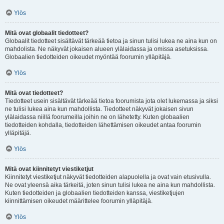
Ylös
Mitä ovat globaalit tiedotteet?
Globaalit tiedotteet sisältävät tärkeää tietoa ja sinun tulisi lukea ne aina kun on
mahdolista. Ne näkyvät jokaisen alueen ylälaidassa ja omissa asetuksissa.
Globaalien tiedotteiden oikeudet myöntää foorumin ylläpitäjä.
Ylös
Mitä ovat tiedotteet?
Tiedotteet usein sisältävät tärkeää tietoa foorumista jota olet lukemassa ja siksi
ne tulisi lukea aina kun mahdollista. Tiedotteet näkyvät jokaisen sivun
ylälaidassa niillä foorumeilla joihin ne on lähetetty. Kuten globaalien
tiedotteiden kohdalla, tiedotteiden lähettämisen oikeudet antaa foorumin
ylläpitäjä.
Ylös
Mitä ovat kiinnitetyt viestiketjut
Kiinnitetyt viestiketjut näkyvät tiedotteiden alapuolella ja ovat vain etusivulla.
Ne ovat yleensä aika tärkeitä, joten sinun tulisi lukea ne aina kun mahdollista.
Kuten tiedotteiden ja globaalien tiedotteiden kanssa, viestiketjujen
kiinnittämisen oikeudet määrittelee foorumin ylläpitäjä.
Ylös