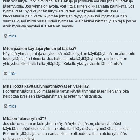
kuin voit liittyä. Jotkut voivat olla suljettuja ja joissakin voi olla jopa piilotettuja
jäsenyyksiä. Jos ryhmä on avoin, voit liittyä siihen klikkaamalla painiketta. Jos
ryhmä vaatii hyväksynnän liittymistä varten, voit pyytää liittymislupaa
klikkaamalla painiketta. Ryhmän johtajan täytyy hyväksyä pyyntösi ja hän
saattaa kysyä miksi haluat liittyä ryhmään. Älä häiriköi ryhmän ylläpitäjiä jos he
eivät hyväksy pyyntöäsi. Heillä on syynsä.
Ylös
Miten pääsen käyttäjäryhmän johtajaksi?
Käyttäjäryhmän johtaja on yleensä määritelty, kun käyttäjäryhmät on alunperin
luotu ylläpitäjän toimesta. Jos haluat luoda käyttäjäryhmän, ensimmäinen
yhteyshenkilösi tulisi olla ylläpitäjä. Kokeile yksityisviestin lähettämistä.
Ylös
Miksi jotkut käyttäjäryhmät näkyvät eri väreillä?
Foorumin ylläpitäjä voi määritellä tietyn käyttäjäryhmän jäsenille värin joka
helpottaa kyseisen käyttäjäryhmän jäsenten tunnistamista.
Ylös
Mikä on “oletusryhmä”?
Jos olet useamman kuin yhden käyttäjäryhmän jäsen, oletusryhmääsi
käytetään määriteltäessä sinun kohdallasi käytettävää ryhmäväriä ja titteliä.
Foorumin ylläpitäjä saattaa antaa sinulle oikeudet vaihtaa oletusryhmääsi
omista asetuksista.