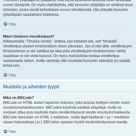
Foorumin ylläpitäjä on päättänyt, että viestit kyseiselle alueelle tulee tarkastaa
ennen lähetystä. On myös mahdollista, että foorumin ylläpitäjä on siirtänyt sinut
ryhmään, jonka viestit tarkistetaan ennen lähettämistä. Ota yhteyttä foorumin
ylläpitäjään saadaksesi lisätietoja.
Ylös
Miten tönäisen viestiketjuani?
Klikkaamalla “Tönaise viestiä” -linkkiä, kun katselet sitä, voit “tönäistä”
viestiketjua alueen ensimmäisen sivun yläosaan. Jos et näe tätä, viestiketjujen
tönäiseminen ei ole sallittua tai aika joka viestiketjujen tönäisemisen välillä
vaaditaan ei ole vielä kulunut. On myös mahdollista nostaa viestiketjua
vastaamalla siihen, mutta varmista että noudatat foorumin sääntöjä jos päätät
tehdä niin.
Ylös
Muotoilu ja aiheiden tyypit
Mikä on BBCode?
BBCode on HTML-kielen tapainen toteutus, joka tarjoaa tiettyjen viestin osien
muotoilumahdollisuuden. BBCoden käytöstä päättää ylläpitäjä, mutta se
voidaan ottaa pois käytöstä myös viestikohtaisesti viestin kirjoituslomakkeella.
BBCode itsessään on HTML:n kaltainen, mutta tagit käyttävät < ja > merkkien
sijaan hakasulkuja [ ja ]. BBCoden oppaan löydät viestinlähetyssivun kautta.
Ylös