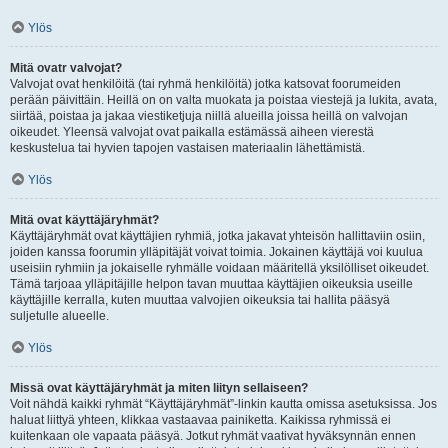
Ylös
Mitä ovatr valvojat?
Valvojat ovat henkilöitä (tai ryhmä henkilöitä) jotka katsovat foorumeiden
perään päivittäin. Heillä on on valta muokata ja poistaa viestejä ja lukita, avata,
siirtää, poistaa ja jakaa viestiketjuja niillä alueilla joissa heillä on valvojan
oikeudet. Yleensä valvojat ovat paikalla estämässä aiheen vierestä
keskustelua tai hyvien tapojen vastaisen materiaalin lähettämistä.
Ylös
Mitä ovat käyttäjäryhmät?
Käyttäjäryhmät ovat käyttäjien ryhmiä, jotka jakavat yhteisön hallittaviin osiin,
joiden kanssa foorumin ylläpitäjät voivat toimia. Jokainen käyttäjä voi kuulua
useisiin ryhmiin ja jokaiselle ryhmälle voidaan määritellä yksilölliset oikeudet.
Tämä tarjoaa ylläpitäjille helpon tavan muuttaa käyttäjien oikeuksia useille
käyttäjille kerralla, kuten muuttaa valvojien oikeuksia tai hallita pääsyä
suljetulle alueelle.
Ylös
Missä ovat käyttäjäryhmät ja miten liityn sellaiseen?
Voit nähdä kaikki ryhmät “Käyttäjäryhmät”-linkin kautta omissa asetuksissa. Jos
haluat liittyä yhteen, klikkaa vastaavaa painiketta. Kaikissa ryhmissä ei
kuitenkaan ole vapaata pääsyä. Jotkut ryhmät vaativat hyväksynnän ennen