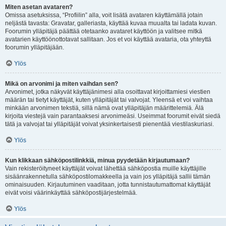
Miten asetan avataren?
Omissa asetuksissa, “Profiilin” alla, voit lisätä avataren käyttämällä jotain
neljästä tavasta: Gravatar, galleriasta, käyttää kuvaa muualta tai ladata kuvan.
Foorumin ylläpitäjä päättää otetaanko avataret käyttöön ja valitsee mitkä
avatarien käyttöönottotavat sallitaan. Jos et voi käyttää avataria, ota yhteyttä
foorumin ylläpitäjään.
Ylös
Mikä on arvonimi ja miten vaihdan sen?
Arvonimet, jotka näkyvät käyttäjänimesi alla osoittavat kirjoittamiesi viestien
määrän tai tietyt käyttäjät, kuten ylläpitäjät tai valvojat. Yleensä et voi vaihtaa
minkään arvonimen tekstiä, sillä nämä ovat ylläpitäjän määrittelemiä. Älä
kirjoita viestejä vain parantaaksesi arvonimeäsi. Useimmat foorumit eivät siedä
tätä ja valvojat tai ylläpitäjät voivat yksinkertaisesti pienentää viestilaskuriasi.
Ylös
Kun klikkaan sähköpostilinkkiä, minua pyydetään kirjautumaan?
Vain rekisteröityneet käyttäjät voivat lähettää sähköpostia muille käyttäjille
sisäänrakennetulla sähköpostilomakkeella ja vain jos ylläpitäjä sallii tämän
ominaisuuden. Kirjautuminen vaaditaan, jotta tunnistautumattomat käyttäjät
eivät voisi väärinkäyttää sähköpostijärjestelmää.
Ylös