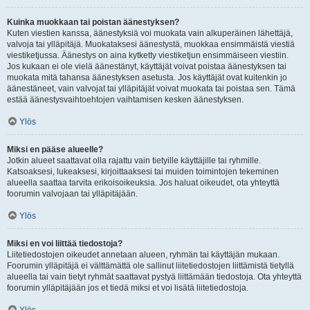
Kuinka muokkaan tai poistan äänestyksen?
Kuten viestien kanssa, äänestyksiä voi muokata vain alkuperäinen lähettäjä,
valvoja tai ylläpitäjä. Muokataksesi äänestystä, muokkaa ensimmäistä viestiä
viestiketjussa. Äänestys on aina kytketty viestiketjun ensimmäiseen viestiin.
Jos kukaan ei ole vielä äänestänyt, käyttäjät voivat poistaa äänestyksen tai
muokata mitä tahansa äänestyksen asetusta. Jos käyttäjät ovat kuitenkin jo
äänestäneet, vain valvojat tai ylläpitäjät voivat muokata tai poistaa sen. Tämä
estää äänestysvaihtoehtojen vaihtamisen kesken äänestyksen.
Ylös
Miksi en pääse alueelle?
Jotkin alueet saattavat olla rajattu vain tietyille käyttäjille tai ryhmille.
Katsoaksesi, lukeaksesi, kirjoittaaksesi tai muiden toimintojen tekeminen
alueella saattaa tarvita erikoisoikeuksia. Jos haluat oikeudet, ota yhteyttä
foorumin valvojaan tai ylläpitäjään.
Ylös
Miksi en voi liittää tiedostoja?
Liitetiedostojen oikeudet annetaan alueen, ryhmän tai käyttäjän mukaan.
Foorumin ylläpitäjä ei välttämättä ole sallinut liitetiedostojen liittämistä tietyllä
alueella tai vain tietyt ryhmät saattavat pystyä liittämään tiedostoja. Ota yhteyttä
foorumin ylläpitäjään jos et tiedä miksi et voi lisätä liitetiedostoja.