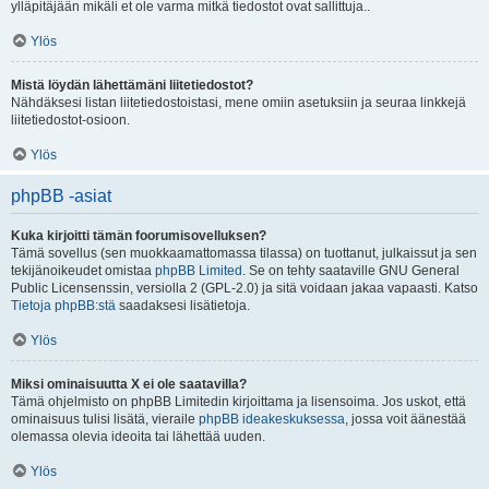
ylläpitäjään mikäli et ole varma mitkä tiedostot ovat sallittuja..
Ylös
Mistä löydän lähettämäni liitetiedostot?
Nähdäksesi listan liitetiedostoistasi, mene omiin asetuksiin ja seuraa linkkejä
liitetiedostot-osioon.
Ylös
phpBB -asiat
Kuka kirjoitti tämän foorumisovelluksen?
Tämä sovellus (sen muokkaamattomassa tilassa) on tuottanut, julkaissut ja sen
tekijänoikeudet omistaa
phpBB Limited
. Se on tehty saataville GNU General
Public Licensenssin, versiolla 2 (GPL-2.0) ja sitä voidaan jakaa vapaasti. Katso
Tietoja phpBB:stä
saadaksesi lisätietoja.
Ylös
Miksi ominaisuutta X ei ole saatavilla?
Tämä ohjelmisto on phpBB Limitedin kirjoittama ja lisensoima. Jos uskot, että
ominaisuus tulisi lisätä, vieraile
phpBB ideakeskuksessa
, jossa voit äänestää
olemassa olevia ideoita tai lähettää uuden.
Ylös