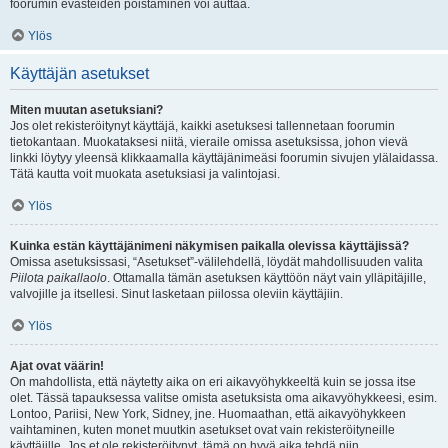
foorumin evästeiden poistaminen voi auttaa.
Ylös
Käyttäjän asetukset
Miten muutan asetuksiani?
Jos olet rekisteröitynyt käyttäjä, kaikki asetuksesi tallennetaan foorumin
tietokantaan. Muokataksesi niitä, vieraile omissa asetuksissa, johon vievä
linkki löytyy yleensä klikkaamalla käyttäjänimeäsi foorumin sivujen ylälaidassa.
Tätä kautta voit muokata asetuksiasi ja valintojasi.
Ylös
Kuinka estän käyttäjänimeni näkymisen paikalla olevissa käyttäjissä?
Omissa asetuksissasi, “Asetukset”-välilehdellä, löydät mahdollisuuden valita
Piilota paikallaolo
. Ottamalla tämän asetuksen käyttöön näyt vain ylläpitäjille,
valvojille ja itsellesi. Sinut lasketaan piilossa oleviin käyttäjiin.
Ylös
Ajat ovat väärin!
On mahdollista, että näytetty aika on eri aikavyöhykkeeltä kuin se jossa itse
olet. Tässä tapauksessa valitse omista asetuksista oma aikavyöhykkeesi, esim.
Lontoo, Pariisi, New York, Sidney, jne. Huomaathan, että aikavyöhykkeen
vaihtaminen, kuten monet muutkin asetukset ovat vain rekisteröityneille
käyttäjille. Jos et ole rekisteröitynyt, tämä on hyvä aika tehdä niin.