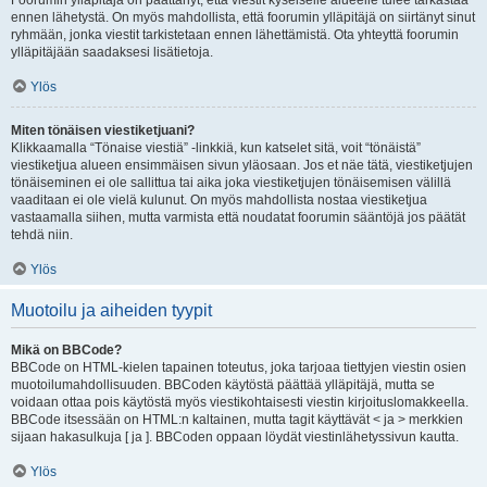
Foorumin ylläpitäjä on päättänyt, että viestit kyseiselle alueelle tulee tarkastaa
ennen lähetystä. On myös mahdollista, että foorumin ylläpitäjä on siirtänyt sinut
ryhmään, jonka viestit tarkistetaan ennen lähettämistä. Ota yhteyttä foorumin
ylläpitäjään saadaksesi lisätietoja.
Ylös
Miten tönäisen viestiketjuani?
Klikkaamalla “Tönaise viestiä” -linkkiä, kun katselet sitä, voit “tönäistä”
viestiketjua alueen ensimmäisen sivun yläosaan. Jos et näe tätä, viestiketjujen
tönäiseminen ei ole sallittua tai aika joka viestiketjujen tönäisemisen välillä
vaaditaan ei ole vielä kulunut. On myös mahdollista nostaa viestiketjua
vastaamalla siihen, mutta varmista että noudatat foorumin sääntöjä jos päätät
tehdä niin.
Ylös
Muotoilu ja aiheiden tyypit
Mikä on BBCode?
BBCode on HTML-kielen tapainen toteutus, joka tarjoaa tiettyjen viestin osien
muotoilumahdollisuuden. BBCoden käytöstä päättää ylläpitäjä, mutta se
voidaan ottaa pois käytöstä myös viestikohtaisesti viestin kirjoituslomakkeella.
BBCode itsessään on HTML:n kaltainen, mutta tagit käyttävät < ja > merkkien
sijaan hakasulkuja [ ja ]. BBCoden oppaan löydät viestinlähetyssivun kautta.
Ylös