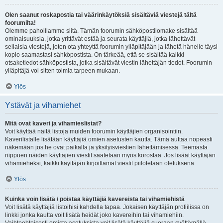
Olen saanut roskapostia tai väärinkäytöksiä sisältäviä viestejä tältä
foorumilta!
Olemme pahoillamme siitä. Tämän foorumin sähköpostilomake sisältää
ominaisuuksia, jotka yrittävät estää ja seurata käyttäjiä, jotka lähettävät
sellaisia viestejä, joten ota yhteyttä foorumin ylläpitäjään ja lähetä hänelle täysi
kopio saamastasi sähköpostista. On tärkeää, että se sisältää kaikki
otsaketiedot sähköpostista, jotka sisältävät viestin lähettäjän tiedot. Foorumin
ylläpitäjä voi sitten toimia tarpeen mukaan.
Ylös
Ystävät ja vihamiehet
Mitä ovat kaveri ja vihamieslistat?
Voit käyttää näitä listoja muiden foorumin käyttäjien organisointiin.
Kaverilistalle lisätään käyttäjiä omien asetusten kautta. Tämä auttaa nopeasti
näkemään jos he ovat paikalla ja yksityisviestien lähettämisessä. Teemasta
riippuen näiden käyttäjien viestit saatetaan myös korostaa. Jos lisäät käyttäjän
vihamieheksi, kaikki käyttäjän kirjoittamat viestit piilotetaan oletuksena.
Ylös
Kuinka voin lisätä / poistaa käyttäjiä kavereista tai vihamiehistä
Voit lisätä käyttäjiä listoihisi kahdella tapaa. Jokaisen käyttäjän profiilissa on
linkki jonka kautta voit lisätä heidät joko kavereihin tai vihamiehiin.