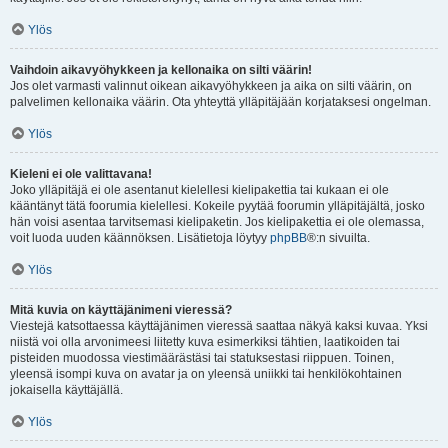
Ylös
Vaihdoin aikavyöhykkeen ja kellonaika on silti väärin!
Jos olet varmasti valinnut oikean aikavyöhykkeen ja aika on silti väärin, on
palvelimen kellonaika väärin. Ota yhteyttä ylläpitäjään korjataksesi ongelman.
Ylös
Kieleni ei ole valittavana!
Joko ylläpitäjä ei ole asentanut kielellesi kielipakettia tai kukaan ei ole
kääntänyt tätä foorumia kielellesi. Kokeile pyytää foorumin ylläpitäjältä, josko
hän voisi asentaa tarvitsemasi kielipaketin. Jos kielipakettia ei ole olemassa,
voit luoda uuden käännöksen. Lisätietoja löytyy
phpBB
®:n sivuilta.
Ylös
Mitä kuvia on käyttäjänimeni vieressä?
Viestejä katsottaessa käyttäjänimen vieressä saattaa näkyä kaksi kuvaa. Yksi
niistä voi olla arvonimeesi liitetty kuva esimerkiksi tähtien, laatikoiden tai
pisteiden muodossa viestimäärästäsi tai statuksestasi riippuen. Toinen,
yleensä isompi kuva on avatar ja on yleensä uniikki tai henkilökohtainen
jokaisella käyttäjällä.
Ylös