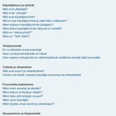
Käyttäjätasot ja ryhmät
Mitä ovat ylläpitäjät?
Mitä ovatr valvojat?
Mitä ovat käyttäjäryhmät?
Missä ovat käyttäjäryhmät ja miten liityn sellaiseen?
Miten pääsen käyttäjäryhmän johtajaksi?
Miksi jotkut käyttäjäryhmät näkyvät eri väreillä?
Mikä on “oletusryhmä”?
Mikä on “Tiimi” linkki?
Yksityisviestit
En voi lähettää yksityisviestejä!
Saan yksityisviestejä joita en halua!
Olen saanut roskapostia tai väärinkäytöksiä sisältäviä viestejä tältä foorumilta!
Ystävät ja vihamiehet
Mitä ovat kaveri ja vihamieslistat?
Kuinka voin lisätä / poistaa käyttäjiä kavereista tai vihamiehistä
Foorumilta hakeminen
Miten etsin alueelta tai alueilta?
Miksi hakuni ei löytänyt mitään?
Miksi haku johti tyhjään sivuun!?
Miten etsin käyttäjiä?
Miten löydän omat viestini ja viestiketjuni?
Seuraaminen ja kirjanmerkit