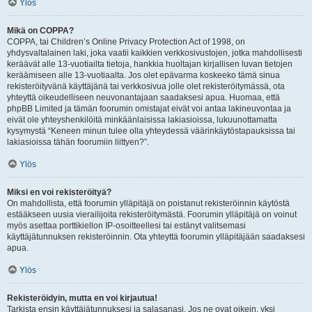
Ylös
Mikä on COPPA?
COPPA, tai Children’s Online Privacy Protection Act of 1998, on
yhdysvaltalainen laki, joka vaatii kaikkien verkkosivustojen, jotka mahdollisesti
keräävät alle 13-vuotiailta tietoja, hankkia huoltajan kirjallisen luvan tietojen
keräämiseen alle 13-vuotiaalta. Jos olet epävarma koskeeko tämä sinua
rekisteröityvänä käyttäjänä tai verkkosivua jolle olet rekisteröitymässä, ota
yhteyttä oikeudelliseen neuvonantajaan saadaksesi apua. Huomaa, että
phpBB Limited ja tämän foorumin omistajat eivät voi antaa lakineuvontaa ja
eivät ole yhteyshenkilöitä minkäänlaisissa lakiasioissa, lukuunottamatta
kysymystä “Keneen minun tulee olla yhteydessä väärinkäytöstapauksissa tai
lakiasioissa tähän foorumiin liittyen?”.
Ylös
Miksi en voi rekisteröityä?
On mahdollista, että foorumin ylläpitäjä on poistanut rekisteröinnin käytöstä
estääkseen uusia vierailijoita rekisteröitymästä. Foorumin ylläpitäjä on voinut
myös asettaa porttikiellon IP-osoitteellesi tai estänyt valitsemasi
käyttäjätunnuksen rekisteröinnin. Ota yhteyttä foorumin ylläpitäjään saadaksesi
apua.
Ylös
Rekisteröidyin, mutta en voi kirjautua!
Tarkista ensin käyttäjätunnuksesi ja salasanasi. Jos ne ovat oikein, yksi