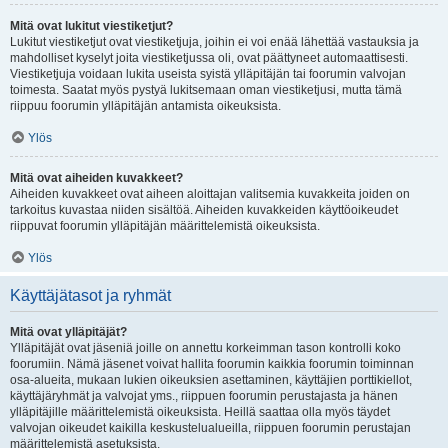
Mitä ovat lukitut viestiketjut?
Lukitut viestiketjut ovat viestiketjuja, joihin ei voi enää lähettää vastauksia ja
mahdolliset kyselyt joita viestiketjussa oli, ovat päättyneet automaattisesti.
Viestiketjuja voidaan lukita useista syistä ylläpitäjän tai foorumin valvojan
toimesta. Saatat myös pystyä lukitsemaan oman viestiketjusi, mutta tämä
riippuu foorumin ylläpitäjän antamista oikeuksista.
Ylös
Mitä ovat aiheiden kuvakkeet?
Aiheiden kuvakkeet ovat aiheen aloittajan valitsemia kuvakkeita joiden on
tarkoitus kuvastaa niiden sisältöä. Aiheiden kuvakkeiden käyttöoikeudet
riippuvat foorumin ylläpitäjän määrittelemistä oikeuksista.
Ylös
Käyttäjätasot ja ryhmät
Mitä ovat ylläpitäjät?
Ylläpitäjät ovat jäseniä joille on annettu korkeimman tason kontrolli koko
foorumiin. Nämä jäsenet voivat hallita foorumin kaikkia foorumin toiminnan
osa-alueita, mukaan lukien oikeuksien asettaminen, käyttäjien porttikiellot,
käyttäjäryhmät ja valvojat yms., riippuen foorumin perustajasta ja hänen
ylläpitäjille määrittelemistä oikeuksista. Heillä saattaa olla myös täydet
valvojan oikeudet kaikilla keskustelualueilla, riippuen foorumin perustajan
määrittelemistä asetuksista.