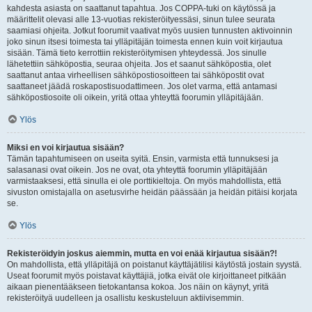
kahdesta asiasta on saattanut tapahtua. Jos COPPA-tuki on käytössä ja
määrittelit olevasi alle 13-vuotias rekisteröityessäsi, sinun tulee seurata
saamiasi ohjeita. Jotkut foorumit vaativat myös uusien tunnusten aktivoinnin
joko sinun itsesi toimesta tai ylläpitäjän toimesta ennen kuin voit kirjautua
sisään. Tämä tieto kerrottiin rekisteröitymisen yhteydessä. Jos sinulle
lähetettiin sähköpostia, seuraa ohjeita. Jos et saanut sähköpostia, olet
saattanut antaa virheellisen sähköpostiosoitteen tai sähköpostit ovat
saattaneet jäädä roskapostisuodattimeen. Jos olet varma, että antamasi
sähköpostiosoite oli oikein, yritä ottaa yhteyttä foorumin ylläpitäjään.
Ylös
Miksi en voi kirjautua sisään?
Tämän tapahtumiseen on useita syitä. Ensin, varmista että tunnuksesi ja
salasanasi ovat oikein. Jos ne ovat, ota yhteyttä foorumin ylläpitäjään
varmistaaksesi, että sinulla ei ole porttikieltoja. On myös mahdollista, että
sivuston omistajalla on asetusvirhe heidän päässään ja heidän pitäisi korjata
se.
Ylös
Rekisteröidyin joskus aiemmin, mutta en voi enää kirjautua sisään?!
On mahdollista, että ylläpitäjä on poistanut käyttäjätilisi käytöstä jostain syystä.
Useat foorumit myös poistavat käyttäjiä, jotka eivät ole kirjoittaneet pitkään
aikaan pienentääkseen tietokantansa kokoa. Jos näin on käynyt, yritä
rekisteröityä uudelleen ja osallistu keskusteluun aktiivisemmin.