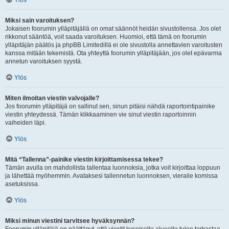
Ylös
Miksi sain varoituksen?
Jokaisen foorumin ylläpitäjällä on omat säännöt heidän sivustollensa. Jos olet
rikkonut sääntöä, voit saada varoituksen. Huomioi, että tämä on foorumin
ylläpitäjän päätös ja phpBB Limitedillä ei ole sivustolla annettavien varoitusten
kanssa mitään tekemistä. Ota yhteyttä foorumin ylläpitäjään, jos olet epävarma
annetun varoituksen syystä.
Ylös
Miten ilmoitan viestin valvojalle?
Jos foorumin ylläpitäjä on sallinut sen, sinun pitäisi nähdä raportointipainike
viestin yhteydessä. Tämän klikkaaminen vie sinut viestin raportoinnin
vaiheiden läpi.
Ylös
Mitä “Tallenna”-painike viestin kirjoittamisessa tekee?
Tämän avulla on mahdollista tallentaa luonnoksia, jotka voit kirjoittaa loppuun
ja lähettää myöhemmin. Avataksesi tallennetun luonnoksen, vieraile komissa
asetuksissa.
Ylös
Miksi minun viestini tarvitsee hyväksynnän?