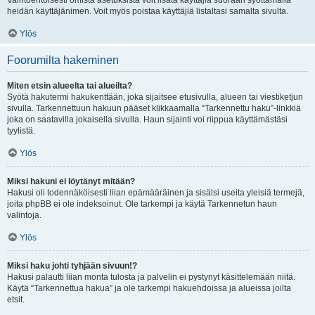
Vaihtoehtoisesti omista asetuksista voit lisätä käyttäjiä suoraan syöttämällä
heidän käyttäjänimen. Voit myös poistaa käyttäjiä listaltasi samalta sivulta.
Ylös
Foorumilta hakeminen
Miten etsin alueelta tai alueilta?
Syötä hakutermi hakukenttään, joka sijaitsee etusivulla, alueen tai viestiketjun
sivulla. Tarkennettuun hakuun pääset klikkaamalla “Tarkennettu haku”-linkkiä
joka on saatavilla jokaisella sivulla. Haun sijainti voi riippua käyttämästäsi
tyylistä.
Ylös
Miksi hakuni ei löytänyt mitään?
Hakusi oli todennäköisesti liian epämääräinen ja sisälsi useita yleisiä termejä,
joita phpBB ei ole indeksoinut. Ole tarkempi ja käytä Tarkennetun haun
valintoja.
Ylös
Miksi haku johti tyhjään sivuun!?
Hakusi palautti liian monta tulosta ja palvelin ei pystynyt käsittelemään niitä.
Käytä “Tarkennettua hakua” ja ole tarkempi hakuehdoissa ja alueissa joilta
etsit.