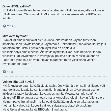
Onko HTML sallittu?
Ei. Tällä foorumilla ei ole mahdollista lähettää HTML:ää siten, että se toimisi
HTML-koodina. Yleisimmät HTML-muotoilut voi kuitenkin tehdä BBCoden
avulla.
Ylös
Mitä ovat hymiöt?
Hymiöt tai emoticonit ovat pieniä kuvia joita voidaan käyttää tunteiden
ilmaisemiseen lyhyitä koodeja käyttämällä. Esimerkiksi :) tarkoittaa iloista ja :(
tarkoittaa surullista. Hymiöiden täysi lista on nähtävillä
viestinlähetyslomakkeessa. Älä käytä hymiöitä liikaa, sillä ne voivat tehdä
viestistä lukukelvottoman ja valvoja voi poistaa niitä tai viestin kokonaan.
Foorumin ylläpitäjä on voinut myös määritellä rajan yksittäisen viestin
hymiöiden määrälle.
Ylös
Voinko lähettää kuvia?
Kyllä, kuvia voidaan käyttää viesteissäsi. Jos ylläpitäjä on sallinut liitteet, voit
mahdollisesti ladata kuvan foorumille. Muutoin sinun täytyy antaa osoite
julkisesti saatavilla olevaan kuvaan, esim. http://www.example.com/my-
picture.gif. Et voi antaa osoitetta omalla koneellasi oleviin kuviin (ellei se ole
yleinen palvelin) tai kuviin, jotka ovat käyttäjätunnistuksen takana, esim.
hotmail tai yahoo sähköpostilaatikot, salasanasuojatut sivustot, jne.
Näyttääksesi kuvan, käytä BBCoden [img]-tagia.