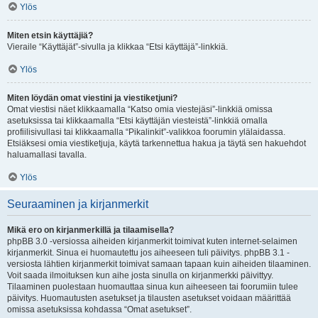
Ylös
Miten etsin käyttäjiä?
Vieraile “Käyttäjät”-sivulla ja klikkaa “Etsi käyttäjä”-linkkiä.
Ylös
Miten löydän omat viestini ja viestiketjuni?
Omat viestisi näet klikkaamalla “Katso omia viestejäsi”-linkkiä omissa
asetuksissa tai klikkaamalla “Etsi käyttäjän viesteistä”-linkkiä omalla
profiilisivullasi tai klikkaamalla “Pikalinkit”-valikkoa foorumin ylälaidassa.
Etsiäksesi omia viestiketjuja, käytä tarkennettua hakua ja täytä sen hakuehdot
haluamallasi tavalla.
Ylös
Seuraaminen ja kirjanmerkit
Mikä ero on kirjanmerkillä ja tilaamisella?
phpBB 3.0 -versiossa aiheiden kirjanmerkit toimivat kuten internet-selaimen
kirjanmerkit. Sinua ei huomautettu jos aiheeseen tuli päivitys. phpBB 3.1 -
versiosta lähtien kirjanmerkit toimivat samaan tapaan kuin aiheiden tilaaminen.
Voit saada ilmoituksen kun aihe josta sinulla on kirjanmerkki päivittyy.
Tilaaminen puolestaan huomauttaa sinua kun aiheeseen tai foorumiin tulee
päivitys. Huomautusten asetukset ja tilausten asetukset voidaan määrittää
omissa asetuksissa kohdassa “Omat asetukset”.