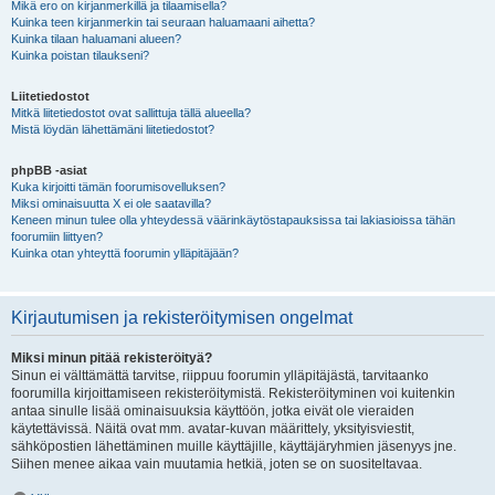
Mikä ero on kirjanmerkillä ja tilaamisella?
Kuinka teen kirjanmerkin tai seuraan haluamaani aihetta?
Kuinka tilaan haluamani alueen?
Kuinka poistan tilaukseni?
Liitetiedostot
Mitkä liitetiedostot ovat sallittuja tällä alueella?
Mistä löydän lähettämäni liitetiedostot?
phpBB -asiat
Kuka kirjoitti tämän foorumisovelluksen?
Miksi ominaisuutta X ei ole saatavilla?
Keneen minun tulee olla yhteydessä väärinkäytöstapauksissa tai lakiasioissa tähän
foorumiin liittyen?
Kuinka otan yhteyttä foorumin ylläpitäjään?
Kirjautumisen ja rekisteröitymisen ongelmat
Miksi minun pitää rekisteröityä?
Sinun ei välttämättä tarvitse, riippuu foorumin ylläpitäjästä, tarvitaanko
foorumilla kirjoittamiseen rekisteröitymistä. Rekisteröityminen voi kuitenkin
antaa sinulle lisää ominaisuuksia käyttöön, jotka eivät ole vieraiden
käytettävissä. Näitä ovat mm. avatar-kuvan määrittely, yksityisviestit,
sähköpostien lähettäminen muille käyttäjille, käyttäjäryhmien jäsenyys jne.
Siihen menee aikaa vain muutamia hetkiä, joten se on suositeltavaa.