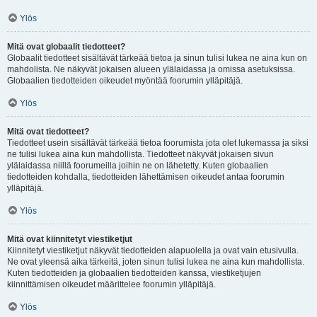
Ylös
Mitä ovat globaalit tiedotteet?
Globaalit tiedotteet sisältävät tärkeää tietoa ja sinun tulisi lukea ne aina kun on
mahdolista. Ne näkyvät jokaisen alueen ylälaidassa ja omissa asetuksissa.
Globaalien tiedotteiden oikeudet myöntää foorumin ylläpitäjä.
Ylös
Mitä ovat tiedotteet?
Tiedotteet usein sisältävät tärkeää tietoa foorumista jota olet lukemassa ja siksi
ne tulisi lukea aina kun mahdollista. Tiedotteet näkyvät jokaisen sivun
ylälaidassa niillä foorumeilla joihin ne on lähetetty. Kuten globaalien
tiedotteiden kohdalla, tiedotteiden lähettämisen oikeudet antaa foorumin
ylläpitäjä.
Ylös
Mitä ovat kiinnitetyt viestiketjut
Kiinnitetyt viestiketjut näkyvät tiedotteiden alapuolella ja ovat vain etusivulla.
Ne ovat yleensä aika tärkeitä, joten sinun tulisi lukea ne aina kun mahdollista.
Kuten tiedotteiden ja globaalien tiedotteiden kanssa, viestiketjujen
kiinnittämisen oikeudet määrittelee foorumin ylläpitäjä.
Ylös