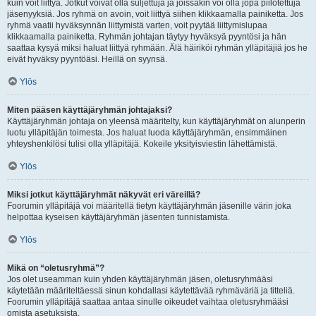
kuin voit liittyä. Jotkut voivat olla suljettuja ja joissakin voi olla jopa piilotettuja
jäsenyyksiä. Jos ryhmä on avoin, voit liittyä siihen klikkaamalla painiketta. Jos
ryhmä vaatii hyväksynnän liittymistä varten, voit pyytää liittymislupaa
klikkaamalla painiketta. Ryhmän johtajan täytyy hyväksyä pyyntösi ja hän
saattaa kysyä miksi haluat liittyä ryhmään. Älä häiriköi ryhmän ylläpitäjiä jos he
eivät hyväksy pyyntöäsi. Heillä on syynsä.
Ylös
Miten pääsen käyttäjäryhmän johtajaksi?
Käyttäjäryhmän johtaja on yleensä määritelty, kun käyttäjäryhmät on alunperin
luotu ylläpitäjän toimesta. Jos haluat luoda käyttäjäryhmän, ensimmäinen
yhteyshenkilösi tulisi olla ylläpitäjä. Kokeile yksityisviestin lähettämistä.
Ylös
Miksi jotkut käyttäjäryhmät näkyvät eri väreillä?
Foorumin ylläpitäjä voi määritellä tietyn käyttäjäryhmän jäsenille värin joka
helpottaa kyseisen käyttäjäryhmän jäsenten tunnistamista.
Ylös
Mikä on “oletusryhmä”?
Jos olet useamman kuin yhden käyttäjäryhmän jäsen, oletusryhmääsi
käytetään määriteltäessä sinun kohdallasi käytettävää ryhmäväriä ja titteliä.
Foorumin ylläpitäjä saattaa antaa sinulle oikeudet vaihtaa oletusryhmääsi
omista asetuksista.