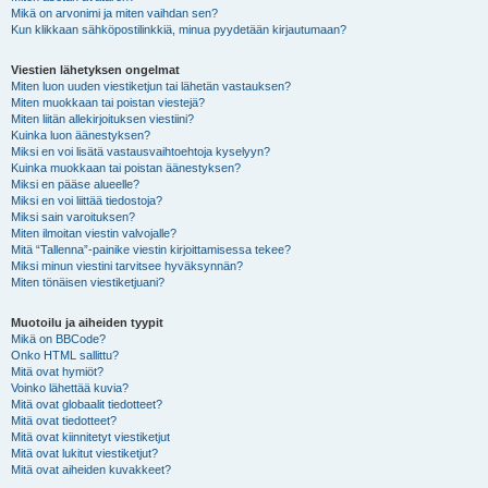
Mikä on arvonimi ja miten vaihdan sen?
Kun klikkaan sähköpostilinkkiä, minua pyydetään kirjautumaan?
Viestien lähetyksen ongelmat
Miten luon uuden viestiketjun tai lähetän vastauksen?
Miten muokkaan tai poistan viestejä?
Miten liitän allekirjoituksen viestiini?
Kuinka luon äänestyksen?
Miksi en voi lisätä vastausvaihtoehtoja kyselyyn?
Kuinka muokkaan tai poistan äänestyksen?
Miksi en pääse alueelle?
Miksi en voi liittää tiedostoja?
Miksi sain varoituksen?
Miten ilmoitan viestin valvojalle?
Mitä “Tallenna”-painike viestin kirjoittamisessa tekee?
Miksi minun viestini tarvitsee hyväksynnän?
Miten tönäisen viestiketjuani?
Muotoilu ja aiheiden tyypit
Mikä on BBCode?
Onko HTML sallittu?
Mitä ovat hymiöt?
Voinko lähettää kuvia?
Mitä ovat globaalit tiedotteet?
Mitä ovat tiedotteet?
Mitä ovat kiinnitetyt viestiketjut
Mitä ovat lukitut viestiketjut?
Mitä ovat aiheiden kuvakkeet?