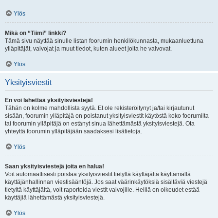
Ylös
Mikä on “Tiimi” linkki?
Tämä sivu näyttää sinulle listan foorumin henkilökunnasta, mukaanluettuna
ylläpitäjät, valvojat ja muut tiedot, kuten alueet joita he valvovat.
Ylös
Yksityisviestit
En voi lähettää yksityisviestejä!
Tähän on kolme mahdollista syytä. Et ole rekisteröitynyt ja/tai kirjautunut
sisään, foorumin ylläpitäjä on poistanut yksityisviestit käytöstä koko foorumilta
tai foorumin ylläpitäjä on estänyt sinua lähettämästä yksityisviestejä. Ota
yhteyttä foorumin ylläpitäjään saadaksesi lisätietoja.
Ylös
Saan yksityisviestejä joita en halua!
Voit automaattisesti poistaa yksityisviestit tietyltä käyttäjältä käyttämällä
käyttäjänhallinnan viestisääntöjä. Jos saat väärinkäytöksiä sisältäviä viestejä
tietyltä käyttäjältä, voit raportoida viestit valvojille. Heillä on oikeudet estää
käyttäjiä lähettämästä yksityisviestejä.
Ylös