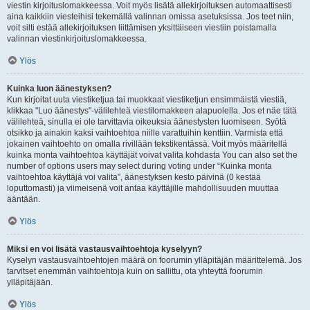
viestin kirjoituslomakkeessa. Voit myös lisätä allekirjoituksen automaattisesti
aina kaikkiin viesteihisi tekemällä valinnan omissa asetuksissa. Jos teet niin,
voit silti estää allekirjoituksen liittämisen yksittäiseen viestiin poistamalla
valinnan viestinkirjoituslomakkeessa.
Ylös
Kuinka luon äänestyksen?
Kun kirjoitat uuta viestiketjua tai muokkaat viestiketjun ensimmäistä viestiä,
klikkaa "Luo äänestys"-välilehteä viestilomakkeen alapuolella. Jos et näe tätä
välilehteä, sinulla ei ole tarvittavia oikeuksia äänestysten luomiseen. Syötä
otsikko ja ainakin kaksi vaihtoehtoa niille varattuihin kenttiin. Varmista että
jokainen vaihtoehto on omalla rivillään tekstikentässä. Voit myös määritellä
kuinka monta vaihtoehtoa käyttäjät voivat valita kohdasta You can also set the
number of options users may select during voting under “Kuinka monta
vaihtoehtoa käyttäjä voi valita”, äänestyksen kesto päivinä (0 kestää
loputtomasti) ja viimeisenä voit antaa käyttäjille mahdollisuuden muuttaa
ääntään.
Ylös
Miksi en voi lisätä vastausvaihtoehtoja kyselyyn?
Kyselyn vastausvaihtoehtojen määrä on foorumin ylläpitäjän määrittelemä. Jos
tarvitset enemmän vaihtoehtoja kuin on sallittu, ota yhteyttä foorumin
ylläpitäjään.
Ylös