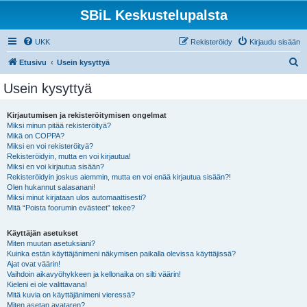
SBiL Keskustelupalsta
UKK
Rekisteröidy
Kirjaudu sisään
E
Etusivu
Usein kysyttyä
t
Usein kysyttyä
s
i
Kirjautumisen ja rekisteröitymisen ongelmat
Miksi minun pitää rekisteröityä?
Mikä on COPPA?
Miksi en voi rekisteröityä?
Rekisteröidyin, mutta en voi kirjautua!
Miksi en voi kirjautua sisään?
Rekisteröidyin joskus aiemmin, mutta en voi enää kirjautua sisään?!
Olen hukannut salasanani!
Miksi minut kirjataan ulos automaattisesti?
Mitä “Poista foorumin evästeet” tekee?
Käyttäjän asetukset
Miten muutan asetuksiani?
Kuinka estän käyttäjänimeni näkymisen paikalla olevissa käyttäjissä?
Ajat ovat väärin!
Vaihdoin aikavyöhykkeen ja kellonaika on silti väärin!
Kieleni ei ole valittavana!
Mitä kuvia on käyttäjänimeni vieressä?
Miten asetan avataren?