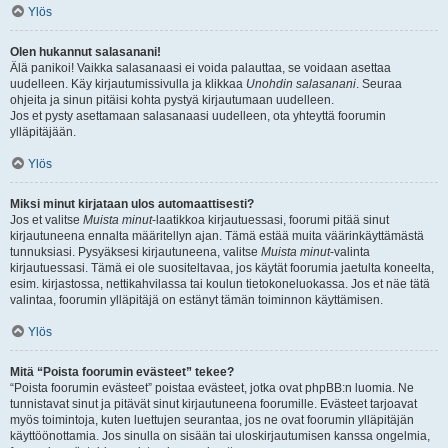
Ylös
Olen hukannut salasanani!
Älä panikoi! Vaikka salasanaasi ei voida palauttaa, se voidaan asettaa
uudelleen. Käy kirjautumissivulla ja klikkaa
Unohdin salasanani
. Seuraa
ohjeita ja sinun pitäisi kohta pystyä kirjautumaan uudelleen.
Jos et pysty asettamaan salasanaasi uudelleen, ota yhteyttä foorumin
ylläpitäjään.
Ylös
Miksi minut kirjataan ulos automaattisesti?
Jos et valitse
Muista minut
-laatikkoa kirjautuessasi, foorumi pitää sinut
kirjautuneena ennalta määritellyn ajan. Tämä estää muita väärinkäyttämästä
tunnuksiasi. Pysyäksesi kirjautuneena, valitse
Muista minut
-valinta
kirjautuessasi. Tämä ei ole suositeltavaa, jos käytät foorumia jaetulta koneelta,
esim. kirjastossa, nettikahvilassa tai koulun tietokoneluokassa. Jos et näe tätä
valintaa, foorumin ylläpitäjä on estänyt tämän toiminnon käyttämisen.
Ylös
Mitä “Poista foorumin evästeet” tekee?
“Poista foorumin evästeet” poistaa evästeet, jotka ovat phpBB:n luomia. Ne
tunnistavat sinut ja pitävät sinut kirjautuneena foorumille. Evästeet tarjoavat
myös toimintoja, kuten luettujen seurantaa, jos ne ovat foorumin ylläpitäjän
käyttöönottamia. Jos sinulla on sisään tai uloskirjautumisen kanssa ongelmia,