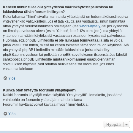
Keneen minun tulee olla yhteydessä väärinkäytöstapauksissa tai
lakiasioissa tähän foorumiin liittyen?
Kuka tahansa “Tiimi”-sivulla mainituista ylläpitäjistä on todennäköisesti sopiva
yhteyshenkilö valituksillesi. Jos et tätä kautta saa vastausta, sinun kannattaa
ottaa yhteyttä verkkotunnuksen omistajaan (tee
whois-kysely
) tai jos kyseessä
on ilmaispalvelussa oleva (esim. Yahoo!, free.fr, f2s.com, jne.), ota yhteyttä
ylläpitoon tai väärinkäytöksistä vastaavaan osastoon kyseisessä palvelussa.
Huomaa, että phpBB Limitedillä
ei ole lainkaan toimivaltaa
ja sitä ei voida
pitää vastuussa miten, missä tai kenen toimesta tämä foorumi on käytössä. Älä
ota yhteyttä phpBB Limitediin missään lakiasioissa
jotka eivät liity
phpBB.com-sivustoon tai pelkkään phpBB-sovellukseen itseensä. Jos lähetät
sähköpostia phpBB Limitedille
mistään kolmannen osapuolen
tämän
sovelluksen käytöstä, voit odottaa niukkasanaista vastausta, jos edes
vastausta lainkaan.
Ylös
Kuinka otan yhteyttä foorumin ylläpitäjään?
Kaikki foorumin käyttäjät voivat käyttää “Ota yhteyttä” -lomaketta, jos täämä
vaihtoehto on foorumin ylläpitäjän mahdollistama.
Foorumin käyttäjät voivat käyttää myös “Tiimi”-linkkiä.
Ylös
Hyppää