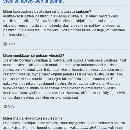
Viestien lähetyksen ongelmat
Miten luon uuden viestiketjun tai lähetän vastauksen?
Aloittaaksesi uuden viestiketjun alueella, klikkaa "Uusi Aihe". Vastataksesi
viestiketjuun klikkaa "Vastaa Viestiin". Viestien kirjoittaminen voi vaatia
rekisteröitymisen. Lista sinun oikeuksistasi alueella on nähtävillä alueen ja
viestiketjun alalaidassa. Esimerkiksi: Voit kirjoittaa uusia viestejä, Voit lähettää
liitetiedostoja, jne.
Ylös
Miten muokkaan tai poistan viestejä?
Jos et ole foorumin ylläpitäjä tai valvoja, voit muokata vain omia viestejäsi. Voit
muokata viestiä klikkaamalla muokkaa-painiketta haluamassasi viestissä.
Joskus painike toimii vain tietyn ajan viestin luomisen jälkeen. Jos joku on jo
vastannut viestiin, löydät viestiketjuun palatessasi pienen tekstin viestisi alla,
joka kertoo viestin muokkauskertojen lukumäärän ja muokkausajan. Tämä
näkyy vain jos joku on vastannut viestiin. Se ei näy, jos valvoja tai ylläpitäjä
muokkaa viestiä, mutta he saattavat jättää pienen huomautuksen viestin
muokkaamisen syistä niin halutessaan. Huomaa, että normaalit käyttäjät eivät
voi poistaa viestejä, jos niihin on joku vastannut.
Ylös
Miten liitän allekirjoituksen viestiini?
Lisätäksesi allekirjoituksen viestiisi, sinun täytyy ensin luoda sellainen omissa
asetuksissa. Kun olet luonut sellaisen, voit valita
Lisää allekirjoitus
-valinnan