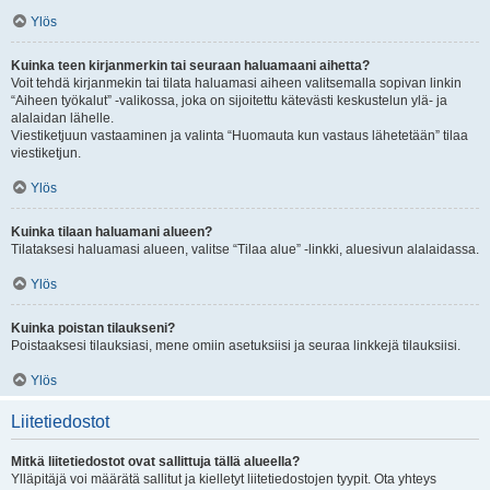
Ylös
Kuinka teen kirjanmerkin tai seuraan haluamaani aihetta?
Voit tehdä kirjanmekin tai tilata haluamasi aiheen valitsemalla sopivan linkin
“Aiheen työkalut” -valikossa, joka on sijoitettu kätevästi keskustelun ylä- ja
alalaidan lähelle.
Viestiketjuun vastaaminen ja valinta “Huomauta kun vastaus lähetetään” tilaa
viestiketjun.
Ylös
Kuinka tilaan haluamani alueen?
Tilataksesi haluamasi alueen, valitse “Tilaa alue” -linkki, aluesivun alalaidassa.
Ylös
Kuinka poistan tilaukseni?
Poistaaksesi tilauksiasi, mene omiin asetuksiisi ja seuraa linkkejä tilauksiisi.
Ylös
Liitetiedostot
Mitkä liitetiedostot ovat sallittuja tällä alueella?
Ylläpitäjä voi määrätä sallitut ja kielletyt liitetiedostojen tyypit. Ota yhteys