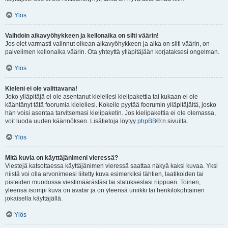
Ylös
Vaihdoin aikavyöhykkeen ja kellonaika on silti väärin!
Jos olet varmasti valinnut oikean aikavyöhykkeen ja aika on silti väärin, on
palvelimen kellonaika väärin. Ota yhteyttä ylläpitäjään korjataksesi ongelman.
Ylös
Kieleni ei ole valittavana!
Joko ylläpitäjä ei ole asentanut kielellesi kielipakettia tai kukaan ei ole
kääntänyt tätä foorumia kielellesi. Kokeile pyytää foorumin ylläpitäjältä, josko
hän voisi asentaa tarvitsemasi kielipaketin. Jos kielipakettia ei ole olemassa,
voit luoda uuden käännöksen. Lisätietoja löytyy
phpBB
®:n sivuilta.
Ylös
Mitä kuvia on käyttäjänimeni vieressä?
Viestejä katsottaessa käyttäjänimen vieressä saattaa näkyä kaksi kuvaa. Yksi
niistä voi olla arvonimeesi liitetty kuva esimerkiksi tähtien, laatikoiden tai
pisteiden muodossa viestimäärästäsi tai statuksestasi riippuen. Toinen,
yleensä isompi kuva on avatar ja on yleensä uniikki tai henkilökohtainen
jokaisella käyttäjällä.
Ylös