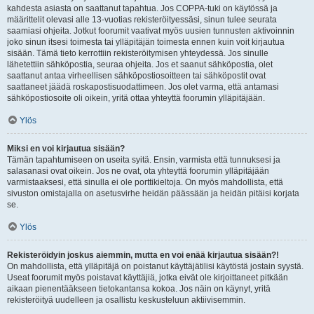
kahdesta asiasta on saattanut tapahtua. Jos COPPA-tuki on käytössä ja
määrittelit olevasi alle 13-vuotias rekisteröityessäsi, sinun tulee seurata
saamiasi ohjeita. Jotkut foorumit vaativat myös uusien tunnusten aktivoinnin
joko sinun itsesi toimesta tai ylläpitäjän toimesta ennen kuin voit kirjautua
sisään. Tämä tieto kerrottiin rekisteröitymisen yhteydessä. Jos sinulle
lähetettiin sähköpostia, seuraa ohjeita. Jos et saanut sähköpostia, olet
saattanut antaa virheellisen sähköpostiosoitteen tai sähköpostit ovat
saattaneet jäädä roskapostisuodattimeen. Jos olet varma, että antamasi
sähköpostiosoite oli oikein, yritä ottaa yhteyttä foorumin ylläpitäjään.
Ylös
Miksi en voi kirjautua sisään?
Tämän tapahtumiseen on useita syitä. Ensin, varmista että tunnuksesi ja
salasanasi ovat oikein. Jos ne ovat, ota yhteyttä foorumin ylläpitäjään
varmistaaksesi, että sinulla ei ole porttikieltoja. On myös mahdollista, että
sivuston omistajalla on asetusvirhe heidän päässään ja heidän pitäisi korjata
se.
Ylös
Rekisteröidyin joskus aiemmin, mutta en voi enää kirjautua sisään?!
On mahdollista, että ylläpitäjä on poistanut käyttäjätilisi käytöstä jostain syystä.
Useat foorumit myös poistavat käyttäjiä, jotka eivät ole kirjoittaneet pitkään
aikaan pienentääkseen tietokantansa kokoa. Jos näin on käynyt, yritä
rekisteröityä uudelleen ja osallistu keskusteluun aktiivisemmin.