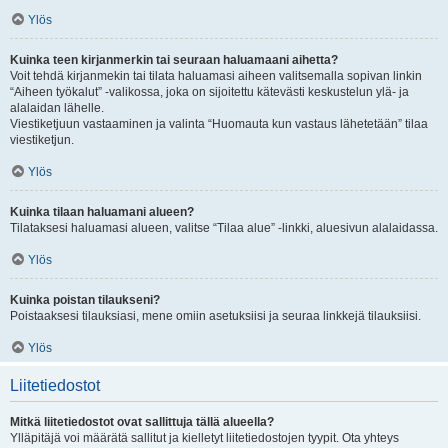
Ylös
Kuinka teen kirjanmerkin tai seuraan haluamaani aihetta?
Voit tehdä kirjanmekin tai tilata haluamasi aiheen valitsemalla sopivan linkin
“Aiheen työkalut” -valikossa, joka on sijoitettu kätevästi keskustelun ylä- ja
alalaidan lähelle.
Viestiketjuun vastaaminen ja valinta “Huomauta kun vastaus lähetetään” tilaa
viestiketjun.
Ylös
Kuinka tilaan haluamani alueen?
Tilataksesi haluamasi alueen, valitse “Tilaa alue” -linkki, aluesivun alalaidassa.
Ylös
Kuinka poistan tilaukseni?
Poistaaksesi tilauksiasi, mene omiin asetuksiisi ja seuraa linkkejä tilauksiisi.
Ylös
Liitetiedostot
Mitkä liitetiedostot ovat sallittuja tällä alueella?
Ylläpitäjä voi määrätä sallitut ja kielletyt liitetiedostojen tyypit. Ota yhteys