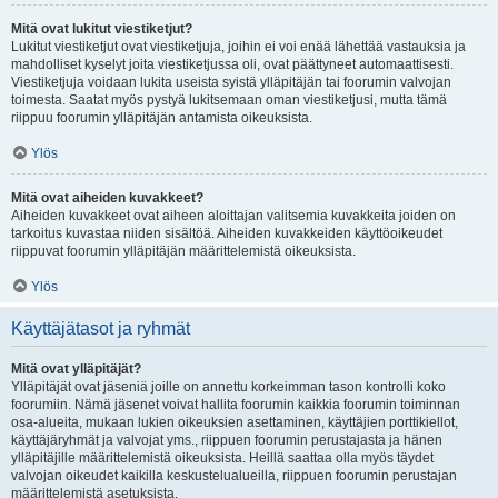
Mitä ovat lukitut viestiketjut?
Lukitut viestiketjut ovat viestiketjuja, joihin ei voi enää lähettää vastauksia ja
mahdolliset kyselyt joita viestiketjussa oli, ovat päättyneet automaattisesti.
Viestiketjuja voidaan lukita useista syistä ylläpitäjän tai foorumin valvojan
toimesta. Saatat myös pystyä lukitsemaan oman viestiketjusi, mutta tämä
riippuu foorumin ylläpitäjän antamista oikeuksista.
Ylös
Mitä ovat aiheiden kuvakkeet?
Aiheiden kuvakkeet ovat aiheen aloittajan valitsemia kuvakkeita joiden on
tarkoitus kuvastaa niiden sisältöä. Aiheiden kuvakkeiden käyttöoikeudet
riippuvat foorumin ylläpitäjän määrittelemistä oikeuksista.
Ylös
Käyttäjätasot ja ryhmät
Mitä ovat ylläpitäjät?
Ylläpitäjät ovat jäseniä joille on annettu korkeimman tason kontrolli koko
foorumiin. Nämä jäsenet voivat hallita foorumin kaikkia foorumin toiminnan
osa-alueita, mukaan lukien oikeuksien asettaminen, käyttäjien porttikiellot,
käyttäjäryhmät ja valvojat yms., riippuen foorumin perustajasta ja hänen
ylläpitäjille määrittelemistä oikeuksista. Heillä saattaa olla myös täydet
valvojan oikeudet kaikilla keskustelualueilla, riippuen foorumin perustajan
määrittelemistä asetuksista.