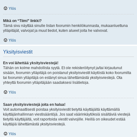
Ylös
Mikä on “Tiimi” linkki?
Tämä sivu näyttää sinulle listan foorumin henkilökunnasta, mukaanluettuna
ylläpitäjät, valvojat ja muut tiedot, kuten alueet joita he valvovat.
Ylös
Yksityisviestit
En voi lähettää yksityisviestejä!
Tähän on kolme mahdollista syytä. Et ole rekisteröitynyt ja/tai kirjautunut
sisään, foorumin ylläpitäjä on poistanut yksityisviestit käytöstä koko foorumilta
tai foorumin ylläpitäjä on estänyt sinua lähettämästä yksityisviestejä. Ota
yhteyttä foorumin ylläpitäjään saadaksesi lisätietoja.
Ylös
Saan yksityisviestejä joita en halua!
Voit automaattisesti poistaa yksityisviestit tietyltä käyttäjältä käyttämällä
käyttäjänhallinnan viestisääntöjä. Jos saat väärinkäytöksiä sisältäviä viestejä
tietyltä käyttäjältä, voit raportoida viestit valvojille. Heillä on oikeudet estää
käyttäjiä lähettämästä yksityisviestejä.
Ylös