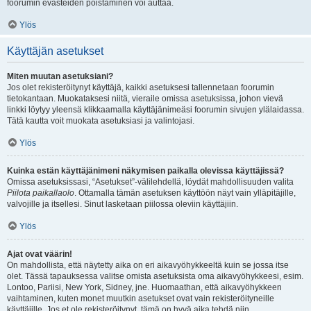
foorumin evästeiden poistaminen voi auttaa.
Ylös
Käyttäjän asetukset
Miten muutan asetuksiani?
Jos olet rekisteröitynyt käyttäjä, kaikki asetuksesi tallennetaan foorumin
tietokantaan. Muokataksesi niitä, vieraile omissa asetuksissa, johon vievä
linkki löytyy yleensä klikkaamalla käyttäjänimeäsi foorumin sivujen ylälaidassa.
Tätä kautta voit muokata asetuksiasi ja valintojasi.
Ylös
Kuinka estän käyttäjänimeni näkymisen paikalla olevissa käyttäjissä?
Omissa asetuksissasi, “Asetukset”-välilehdellä, löydät mahdollisuuden valita
Piilota paikallaolo
. Ottamalla tämän asetuksen käyttöön näyt vain ylläpitäjille,
valvojille ja itsellesi. Sinut lasketaan piilossa oleviin käyttäjiin.
Ylös
Ajat ovat väärin!
On mahdollista, että näytetty aika on eri aikavyöhykkeeltä kuin se jossa itse
olet. Tässä tapauksessa valitse omista asetuksista oma aikavyöhykkeesi, esim.
Lontoo, Pariisi, New York, Sidney, jne. Huomaathan, että aikavyöhykkeen
vaihtaminen, kuten monet muutkin asetukset ovat vain rekisteröityneille
käyttäjille. Jos et ole rekisteröitynyt, tämä on hyvä aika tehdä niin.