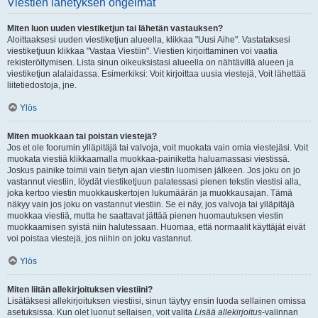
Viestien lähetyksen ongelmat
Miten luon uuden viestiketjun tai lähetän vastauksen?
Aloittaaksesi uuden viestiketjun alueella, klikkaa "Uusi Aihe". Vastataksesi
viestiketjuun klikkaa "Vastaa Viestiin". Viestien kirjoittaminen voi vaatia
rekisteröitymisen. Lista sinun oikeuksistasi alueella on nähtävillä alueen ja
viestiketjun alalaidassa. Esimerkiksi: Voit kirjoittaa uusia viestejä, Voit lähettää
liitetiedostoja, jne.
Ylös
Miten muokkaan tai poistan viestejä?
Jos et ole foorumin ylläpitäjä tai valvoja, voit muokata vain omia viestejäsi. Voit
muokata viestiä klikkaamalla muokkaa-painiketta haluamassasi viestissä.
Joskus painike toimii vain tietyn ajan viestin luomisen jälkeen. Jos joku on jo
vastannut viestiin, löydät viestiketjuun palatessasi pienen tekstin viestisi alla,
joka kertoo viestin muokkauskertojen lukumäärän ja muokkausajan. Tämä
näkyy vain jos joku on vastannut viestiin. Se ei näy, jos valvoja tai ylläpitäjä
muokkaa viestiä, mutta he saattavat jättää pienen huomautuksen viestin
muokkaamisen syistä niin halutessaan. Huomaa, että normaalit käyttäjät eivät
voi poistaa viestejä, jos niihin on joku vastannut.
Ylös
Miten liitän allekirjoituksen viestiini?
Lisätäksesi allekirjoituksen viestiisi, sinun täytyy ensin luoda sellainen omissa
asetuksissa. Kun olet luonut sellaisen, voit valita
Lisää allekirjoitus
-valinnan