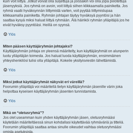
kuin voit liittyä. Jotkut voivat olla suljettuja ja joissakin voi olla jopa piilotettuja
jäsenyyksiä. Jos ryhmä on avoin, voit liittyä siihen klikkaamalla painiketta. Jos
ryhmä vaatii hyväksynnän liittymistä varten, voit pyytää liittymislupaa
klikkaamalla painiketta. Ryhmän johtajan täytyy hyväksyä pyyntösi ja hän
saattaa kysyä miksi haluat liittyä ryhmään. Älä häiriköi ryhmän ylläpitäjiä jos he
eivät hyväksy pyyntöäsi. Heillä on syynsä.
Ylös
Miten pääsen käyttäjäryhmän johtajaksi?
Käyttäjäryhmän johtaja on yleensä määritelty, kun käyttäjäryhmät on alunperin
luotu ylläpitäjän toimesta. Jos haluat luoda käyttäjäryhmän, ensimmäinen
yhteyshenkilösi tulisi olla ylläpitäjä. Kokeile yksityisviestin lähettämistä.
Ylös
Miksi jotkut käyttäjäryhmät näkyvät eri väreillä?
Foorumin ylläpitäjä voi määritellä tietyn käyttäjäryhmän jäsenille värin joka
helpottaa kyseisen käyttäjäryhmän jäsenten tunnistamista.
Ylös
Mikä on “oletusryhmä”?
Jos olet useamman kuin yhden käyttäjäryhmän jäsen, oletusryhmääsi
käytetään määriteltäessä sinun kohdallasi käytettävää ryhmäväriä ja titteliä.
Foorumin ylläpitäjä saattaa antaa sinulle oikeudet vaihtaa oletusryhmääsi
omista asetuksista.