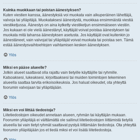
Kuinka muokkaan tai poistan äänestyksen?
Kuten viestien kanssa, äänestyksiä voi muokata vain alkuperäinen lähettäjä,
valvoja tai ylläpitäjä. Muokataksesi äänestystä, muokkaa ensimmäistä viestiä
viestiketjussa. Äänestys on aina kytketty viestiketjun ensimmäiseen viestiin.
Jos kukaan ei ole vielä äänestänyt, käyttäjät voivat poistaa äänestyksen tai
muokata mitä tahansa äänestyksen asetusta. Jos käyttäjät ovat kuitenkin jo
äänestäneet, vain valvojat tai ylläpitäjät voivat muokata tai poistaa sen. Tämä
estää äänestysvaihtoehtojen vaihtamisen kesken äänestyksen.
Ylös
Miksi en pääse alueelle?
Jotkin alueet saattavat olla rajattu vain tietyille käyttäjille tai ryhmille.
Katsoaksesi, lukeaksesi, kirjoittaaksesi tai muiden toimintojen tekeminen
alueella saattaa tarvita erikoisoikeuksia. Jos haluat oikeudet, ota yhteyttä
foorumin valvojaan tai ylläpitäjään.
Ylös
Miksi en voi liittää tiedostoja?
Liitetiedostojen oikeudet annetaan alueen, ryhmän tai käyttäjän mukaan.
Foorumin ylläpitäjä ei välttämättä ole sallinut liitetiedostojen liittämistä tietyllä
alueella tai vain tietyt ryhmät saattavat pystyä liittämään tiedostoja. Ota yhteyttä
foorumin ylläpitäjään jos et tiedä miksi et voi lisätä liitetiedostoja.