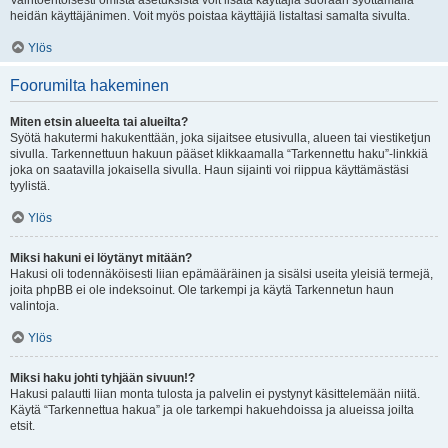
Vaihtoehtoisesti omista asetuksista voit lisätä käyttäjiä suoraan syöttämällä
heidän käyttäjänimen. Voit myös poistaa käyttäjiä listaltasi samalta sivulta.
Ylös
Foorumilta hakeminen
Miten etsin alueelta tai alueilta?
Syötä hakutermi hakukenttään, joka sijaitsee etusivulla, alueen tai viestiketjun
sivulla. Tarkennettuun hakuun pääset klikkaamalla “Tarkennettu haku”-linkkiä
joka on saatavilla jokaisella sivulla. Haun sijainti voi riippua käyttämästäsi
tyylistä.
Ylös
Miksi hakuni ei löytänyt mitään?
Hakusi oli todennäköisesti liian epämääräinen ja sisälsi useita yleisiä termejä,
joita phpBB ei ole indeksoinut. Ole tarkempi ja käytä Tarkennetun haun
valintoja.
Ylös
Miksi haku johti tyhjään sivuun!?
Hakusi palautti liian monta tulosta ja palvelin ei pystynyt käsittelemään niitä.
Käytä “Tarkennettua hakua” ja ole tarkempi hakuehdoissa ja alueissa joilta
etsit.