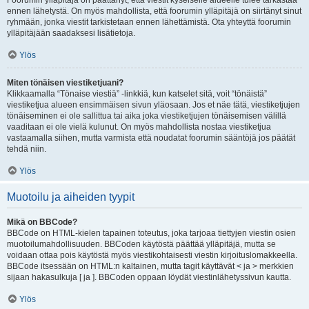
Foorumin ylläpitäjä on päättänyt, että viestit kyseiselle alueelle tulee tarkastaa
ennen lähetystä. On myös mahdollista, että foorumin ylläpitäjä on siirtänyt sinut
ryhmään, jonka viestit tarkistetaan ennen lähettämistä. Ota yhteyttä foorumin
ylläpitäjään saadaksesi lisätietoja.
Ylös
Miten tönäisen viestiketjuani?
Klikkaamalla “Tönaise viestiä” -linkkiä, kun katselet sitä, voit “tönäistä”
viestiketjua alueen ensimmäisen sivun yläosaan. Jos et näe tätä, viestiketjujen
tönäiseminen ei ole sallittua tai aika joka viestiketjujen tönäisemisen välillä
vaaditaan ei ole vielä kulunut. On myös mahdollista nostaa viestiketjua
vastaamalla siihen, mutta varmista että noudatat foorumin sääntöjä jos päätät
tehdä niin.
Ylös
Muotoilu ja aiheiden tyypit
Mikä on BBCode?
BBCode on HTML-kielen tapainen toteutus, joka tarjoaa tiettyjen viestin osien
muotoilumahdollisuuden. BBCoden käytöstä päättää ylläpitäjä, mutta se
voidaan ottaa pois käytöstä myös viestikohtaisesti viestin kirjoituslomakkeella.
BBCode itsessään on HTML:n kaltainen, mutta tagit käyttävät < ja > merkkien
sijaan hakasulkuja [ ja ]. BBCoden oppaan löydät viestinlähetyssivun kautta.
Ylös