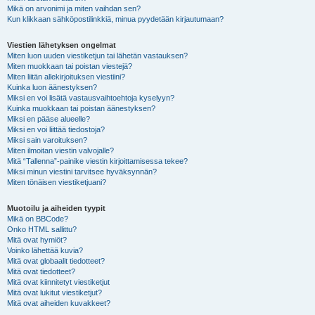
Mikä on arvonimi ja miten vaihdan sen?
Kun klikkaan sähköpostilinkkiä, minua pyydetään kirjautumaan?
Viestien lähetyksen ongelmat
Miten luon uuden viestiketjun tai lähetän vastauksen?
Miten muokkaan tai poistan viestejä?
Miten liitän allekirjoituksen viestiini?
Kuinka luon äänestyksen?
Miksi en voi lisätä vastausvaihtoehtoja kyselyyn?
Kuinka muokkaan tai poistan äänestyksen?
Miksi en pääse alueelle?
Miksi en voi liittää tiedostoja?
Miksi sain varoituksen?
Miten ilmoitan viestin valvojalle?
Mitä “Tallenna”-painike viestin kirjoittamisessa tekee?
Miksi minun viestini tarvitsee hyväksynnän?
Miten tönäisen viestiketjuani?
Muotoilu ja aiheiden tyypit
Mikä on BBCode?
Onko HTML sallittu?
Mitä ovat hymiöt?
Voinko lähettää kuvia?
Mitä ovat globaalit tiedotteet?
Mitä ovat tiedotteet?
Mitä ovat kiinnitetyt viestiketjut
Mitä ovat lukitut viestiketjut?
Mitä ovat aiheiden kuvakkeet?