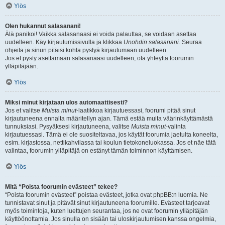
Ylös
Olen hukannut salasanani!
Älä panikoi! Vaikka salasanaasi ei voida palauttaa, se voidaan asettaa
uudelleen. Käy kirjautumissivulla ja klikkaa
Unohdin salasanani
. Seuraa
ohjeita ja sinun pitäisi kohta pystyä kirjautumaan uudelleen.
Jos et pysty asettamaan salasanaasi uudelleen, ota yhteyttä foorumin
ylläpitäjään.
Ylös
Miksi minut kirjataan ulos automaattisesti?
Jos et valitse
Muista minut
-laatikkoa kirjautuessasi, foorumi pitää sinut
kirjautuneena ennalta määritellyn ajan. Tämä estää muita väärinkäyttämästä
tunnuksiasi. Pysyäksesi kirjautuneena, valitse
Muista minut
-valinta
kirjautuessasi. Tämä ei ole suositeltavaa, jos käytät foorumia jaetulta koneelta,
esim. kirjastossa, nettikahvilassa tai koulun tietokoneluokassa. Jos et näe tätä
valintaa, foorumin ylläpitäjä on estänyt tämän toiminnon käyttämisen.
Ylös
Mitä “Poista foorumin evästeet” tekee?
“Poista foorumin evästeet” poistaa evästeet, jotka ovat phpBB:n luomia. Ne
tunnistavat sinut ja pitävät sinut kirjautuneena foorumille. Evästeet tarjoavat
myös toimintoja, kuten luettujen seurantaa, jos ne ovat foorumin ylläpitäjän
käyttöönottamia. Jos sinulla on sisään tai uloskirjautumisen kanssa ongelmia,