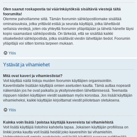
Olen saanut roskapostia tai väärinkäytöksiä sisältäviä viestejä tältä
foorumilta!
Olemme pahoillamme siitä. Tämän foorumin sähköpostilomake sisältää
ominaisuuksia, jotka yrittävät estää ja seurata käyttäjiä, jotka lähettävät
sellaisia viestejä, joten ota yhteyttä foorumin ylläpitäjään ja lähetä hänelle täysi
kopio saamastasi sähköpostista. On tärkeää, että se sisältää kaikki
otsaketiedot sähköpostista, jotka sisältävät viestin lähettäjän tiedot. Foorumin
ylläpitäjä voi sitten toimia tarpeen mukaan.
Ylös
Ystävät ja vihamiehet
Mitä ovat kaveri ja vihamieslistat?
Voit käyttää näitä listoja muiden foorumin käyttäjien organisointiin.
Kaverilistalle lisätään käyttäjiä omien asetusten kautta. Tämä auttaa nopeasti
näkemään jos he ovat paikalla ja yksityisviestien lähettämisessä. Teemasta
riippuen näiden käyttäjien viestit saatetaan myös korostaa. Jos lisäät käyttäjän
vihamieheksi, kaikki käyttäjän kirjoittamat viestit piilotetaan oletuksena.
Ylös
Kuinka voin lisätä / poistaa käyttäjiä kavereista tai vihamiehistä
Voit lisätä käyttäjiä listoihisi kahdella tapaa. Jokaisen käyttäjän profiilissa on
linkki jonka kautta voit lisätä heidät joko kavereihin tai vihamiehiin.