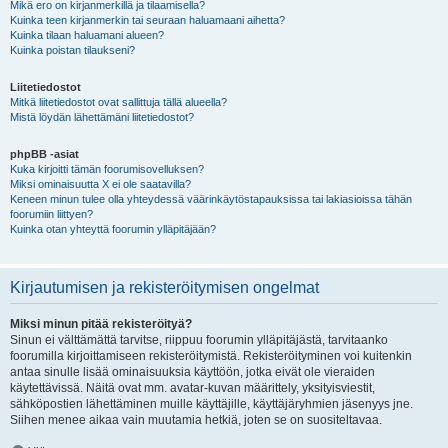
Mikä ero on kirjanmerkillä ja tilaamisella?
Kuinka teen kirjanmerkin tai seuraan haluamaani aihetta?
Kuinka tilaan haluamani alueen?
Kuinka poistan tilaukseni?
Liitetiedostot
Mitkä liitetiedostot ovat sallittuja tällä alueella?
Mistä löydän lähettämäni liitetiedostot?
phpBB -asiat
Kuka kirjoitti tämän foorumisovelluksen?
Miksi ominaisuutta X ei ole saatavilla?
Keneen minun tulee olla yhteydessä väärinkäytöstapauksissa tai lakiasioissa tähän
foorumiin liittyen?
Kuinka otan yhteyttä foorumin ylläpitäjään?
Kirjautumisen ja rekisteröitymisen ongelmat
Miksi minun pitää rekisteröityä?
Sinun ei välttämättä tarvitse, riippuu foorumin ylläpitäjästä, tarvitaanko
foorumilla kirjoittamiseen rekisteröitymistä. Rekisteröityminen voi kuitenkin
antaa sinulle lisää ominaisuuksia käyttöön, jotka eivät ole vieraiden
käytettävissä. Näitä ovat mm. avatar-kuvan määrittely, yksityisviestit,
sähköpostien lähettäminen muille käyttäjille, käyttäjäryhmien jäsenyys jne.
Siihen menee aikaa vain muutamia hetkiä, joten se on suositeltavaa.