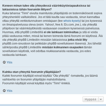
Keneen minun tulee olla yhteydessä väärinkäytöstapauksissa tai
lakiasioissa tähän foorumiin liittyen?
Kuka tahansa “Tiimi”-sivulla mainituista ylläpitäjistä on todennäköisesti sopiva
yhteyshenkilö valituksillesi. Jos et tätä kautta saa vastausta, sinun kannattaa
ottaa yhteyttä verkkotunnuksen omistajaan (tee
whois-kysely
) tai jos kyseessä
on ilmaispalvelussa oleva (esim. Yahoo!, free.fr, f2s.com, jne.), ota yhteyttä
ylläpitoon tai väärinkäytöksistä vastaavaan osastoon kyseisessä palvelussa.
Huomaa, että phpBB Limitedillä
ei ole lainkaan toimivaltaa
ja sitä ei voida
pitää vastuussa miten, missä tai kenen toimesta tämä foorumi on käytössä. Älä
ota yhteyttä phpBB Limitediin missään lakiasioissa
jotka eivät liity
phpBB.com-sivustoon tai pelkkään phpBB-sovellukseen itseensä. Jos lähetät
sähköpostia phpBB Limitedille
mistään kolmannen osapuolen
tämän
sovelluksen käytöstä, voit odottaa niukkasanaista vastausta, jos edes
vastausta lainkaan.
Ylös
Kuinka otan yhteyttä foorumin ylläpitäjään?
Kaikki foorumin käyttäjät voivat käyttää “Ota yhteyttä” -lomaketta, jos täämä
vaihtoehto on foorumin ylläpitäjän mahdollistama.
Foorumin käyttäjät voivat käyttää myös “Tiimi”-linkkiä.
Ylös
Hyppää