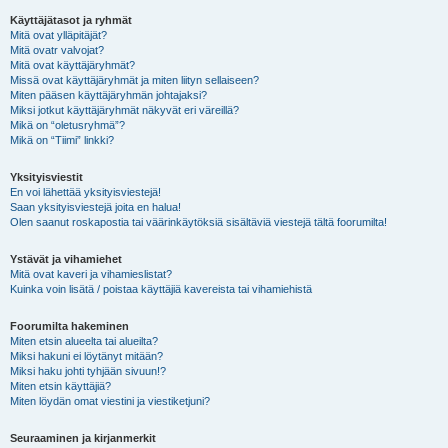
Käyttäjätasot ja ryhmät
Mitä ovat ylläpitäjät?
Mitä ovatr valvojat?
Mitä ovat käyttäjäryhmät?
Missä ovat käyttäjäryhmät ja miten liityn sellaiseen?
Miten pääsen käyttäjäryhmän johtajaksi?
Miksi jotkut käyttäjäryhmät näkyvät eri väreillä?
Mikä on “oletusryhmä”?
Mikä on “Tiimi” linkki?
Yksityisviestit
En voi lähettää yksityisviestejä!
Saan yksityisviestejä joita en halua!
Olen saanut roskapostia tai väärinkäytöksiä sisältäviä viestejä tältä foorumilta!
Ystävät ja vihamiehet
Mitä ovat kaveri ja vihamieslistat?
Kuinka voin lisätä / poistaa käyttäjiä kavereista tai vihamiehistä
Foorumilta hakeminen
Miten etsin alueelta tai alueilta?
Miksi hakuni ei löytänyt mitään?
Miksi haku johti tyhjään sivuun!?
Miten etsin käyttäjiä?
Miten löydän omat viestini ja viestiketjuni?
Seuraaminen ja kirjanmerkit