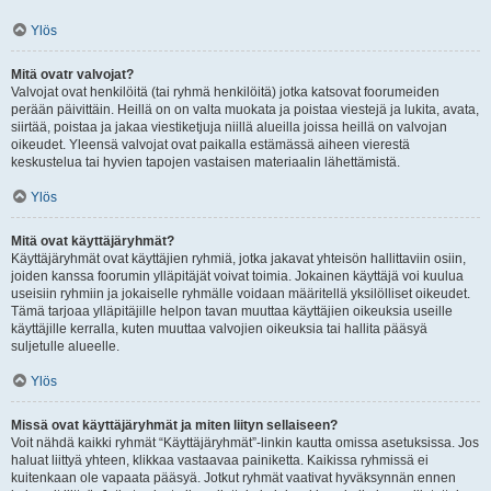
Ylös
Mitä ovatr valvojat?
Valvojat ovat henkilöitä (tai ryhmä henkilöitä) jotka katsovat foorumeiden
perään päivittäin. Heillä on on valta muokata ja poistaa viestejä ja lukita, avata,
siirtää, poistaa ja jakaa viestiketjuja niillä alueilla joissa heillä on valvojan
oikeudet. Yleensä valvojat ovat paikalla estämässä aiheen vierestä
keskustelua tai hyvien tapojen vastaisen materiaalin lähettämistä.
Ylös
Mitä ovat käyttäjäryhmät?
Käyttäjäryhmät ovat käyttäjien ryhmiä, jotka jakavat yhteisön hallittaviin osiin,
joiden kanssa foorumin ylläpitäjät voivat toimia. Jokainen käyttäjä voi kuulua
useisiin ryhmiin ja jokaiselle ryhmälle voidaan määritellä yksilölliset oikeudet.
Tämä tarjoaa ylläpitäjille helpon tavan muuttaa käyttäjien oikeuksia useille
käyttäjille kerralla, kuten muuttaa valvojien oikeuksia tai hallita pääsyä
suljetulle alueelle.
Ylös
Missä ovat käyttäjäryhmät ja miten liityn sellaiseen?
Voit nähdä kaikki ryhmät “Käyttäjäryhmät”-linkin kautta omissa asetuksissa. Jos
haluat liittyä yhteen, klikkaa vastaavaa painiketta. Kaikissa ryhmissä ei
kuitenkaan ole vapaata pääsyä. Jotkut ryhmät vaativat hyväksynnän ennen