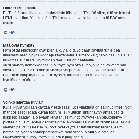
Onko HTML sallittu?
Ei. Tällä foorumilla ei ole mahdollista lähettää HTML:ää siten, että se toimisi
HTML-koodina. Yleisimmät HTML-muotoilut voi kuitenkin tehdä BBCoden
avulla.
Ylös
Mitä ovat hymiöt?
Hymiöt tai emoticonit ovat pieniä kuvia joita voidaan käyttää tunteiden
ilmaisemiseen lyhyitä koodeja käyttämällä. Esimerkiksi :) tarkoittaa iloista ja :(
tarkoittaa surullista. Hymiöiden täysi lista on nähtävillä
viestinlähetyslomakkeessa. Älä käytä hymiöitä liikaa, sillä ne voivat tehdä
viestistä lukukelvottoman ja valvoja voi poistaa niitä tai viestin kokonaan.
Foorumin ylläpitäjä on voinut myös määritellä rajan yksittäisen viestin
hymiöiden määrälle.
Ylös
Voinko lähettää kuvia?
Kyllä, kuvia voidaan käyttää viesteissäsi. Jos ylläpitäjä on sallinut liitteet, voit
mahdollisesti ladata kuvan foorumille. Muutoin sinun täytyy antaa osoite
julkisesti saatavilla olevaan kuvaan, esim. http://www.example.com/my-
picture.gif. Et voi antaa osoitetta omalla koneellasi oleviin kuviin (ellei se ole
yleinen palvelin) tai kuviin, jotka ovat käyttäjätunnistuksen takana, esim.
hotmail tai yahoo sähköpostilaatikot, salasanasuojatut sivustot, jne.
Näyttääksesi kuvan, käytä BBCoden [img]-tagia.