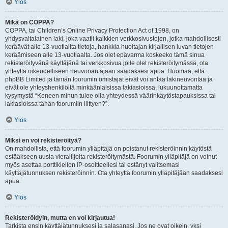
Ylös
Mikä on COPPA?
COPPA, tai Children’s Online Privacy Protection Act of 1998, on
yhdysvaltalainen laki, joka vaatii kaikkien verkkosivustojen, jotka mahdollisesti
keräävät alle 13-vuotiailta tietoja, hankkia huoltajan kirjallisen luvan tietojen
keräämiseen alle 13-vuotiaalta. Jos olet epävarma koskeeko tämä sinua
rekisteröityvänä käyttäjänä tai verkkosivua jolle olet rekisteröitymässä, ota
yhteyttä oikeudelliseen neuvonantajaan saadaksesi apua. Huomaa, että
phpBB Limited ja tämän foorumin omistajat eivät voi antaa lakineuvontaa ja
eivät ole yhteyshenkilöitä minkäänlaisissa lakiasioissa, lukuunottamatta
kysymystä “Keneen minun tulee olla yhteydessä väärinkäytöstapauksissa tai
lakiasioissa tähän foorumiin liittyen?”.
Ylös
Miksi en voi rekisteröityä?
On mahdollista, että foorumin ylläpitäjä on poistanut rekisteröinnin käytöstä
estääkseen uusia vierailijoita rekisteröitymästä. Foorumin ylläpitäjä on voinut
myös asettaa porttikiellon IP-osoitteellesi tai estänyt valitsemasi
käyttäjätunnuksen rekisteröinnin. Ota yhteyttä foorumin ylläpitäjään saadaksesi
apua.
Ylös
Rekisteröidyin, mutta en voi kirjautua!
Tarkista ensin käyttäjätunnuksesi ja salasanasi. Jos ne ovat oikein, yksi