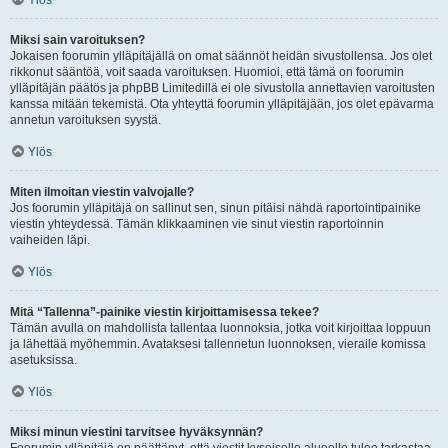
Ylös
Miksi sain varoituksen?
Jokaisen foorumin ylläpitäjällä on omat säännöt heidän sivustollensa. Jos olet
rikkonut sääntöä, voit saada varoituksen. Huomioi, että tämä on foorumin
ylläpitäjän päätös ja phpBB Limitedillä ei ole sivustolla annettavien varoitusten
kanssa mitään tekemistä. Ota yhteyttä foorumin ylläpitäjään, jos olet epävarma
annetun varoituksen syystä.
Ylös
Miten ilmoitan viestin valvojalle?
Jos foorumin ylläpitäjä on sallinut sen, sinun pitäisi nähdä raportointipainike
viestin yhteydessä. Tämän klikkaaminen vie sinut viestin raportoinnin
vaiheiden läpi.
Ylös
Mitä “Tallenna”-painike viestin kirjoittamisessa tekee?
Tämän avulla on mahdollista tallentaa luonnoksia, jotka voit kirjoittaa loppuun
ja lähettää myöhemmin. Avataksesi tallennetun luonnoksen, vieraile komissa
asetuksissa.
Ylös
Miksi minun viestini tarvitsee hyväksynnän?