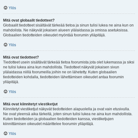
Ylös
Mitä ovat globaalit tiedotteet?
Globaalit tiedotteet sisältävät tärkeää tietoa ja sinun tulisi lukea ne aina kun on
mahdolista. Ne näkyvät jokaisen alueen ylälaidassa ja omissa asetuksissa.
Globaalien tiedotteiden oikeudet myöntää foorumin ylläpitäjä.
Ylös
Mitä ovat tiedotteet?
Tiedotteet usein sisältävät tärkeää tietoa foorumista jota olet lukemassa ja siksi
ne tulisi lukea aina kun mahdollista. Tiedotteet näkyvät jokaisen sivun
ylälaidassa niillä foorumeilla joihin ne on lähetetty. Kuten globaalien
tiedotteiden kohdalla, tiedotteiden lähettämisen oikeudet antaa foorumin
ylläpitäjä.
Ylös
Mitä ovat kiinnitetyt viestiketjut
Kiinnitetyt viestiketjut näkyvät tiedotteiden alapuolella ja ovat vain etusivulla.
Ne ovat yleensä aika tärkeitä, joten sinun tulisi lukea ne aina kun mahdollista.
Kuten tiedotteiden ja globaalien tiedotteiden kanssa, viestiketjujen
kiinnittämisen oikeudet määrittelee foorumin ylläpitäjä.
Ylös