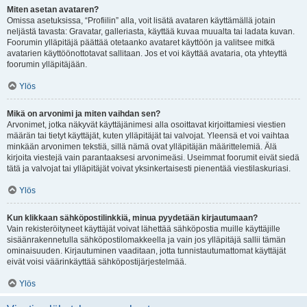
Miten asetan avataren?
Omissa asetuksissa, “Profiilin” alla, voit lisätä avataren käyttämällä jotain
neljästä tavasta: Gravatar, galleriasta, käyttää kuvaa muualta tai ladata kuvan.
Foorumin ylläpitäjä päättää otetaanko avataret käyttöön ja valitsee mitkä
avatarien käyttöönottotavat sallitaan. Jos et voi käyttää avataria, ota yhteyttä
foorumin ylläpitäjään.
Ylös
Mikä on arvonimi ja miten vaihdan sen?
Arvonimet, jotka näkyvät käyttäjänimesi alla osoittavat kirjoittamiesi viestien
määrän tai tietyt käyttäjät, kuten ylläpitäjät tai valvojat. Yleensä et voi vaihtaa
minkään arvonimen tekstiä, sillä nämä ovat ylläpitäjän määrittelemiä. Älä
kirjoita viestejä vain parantaaksesi arvonimeäsi. Useimmat foorumit eivät siedä
tätä ja valvojat tai ylläpitäjät voivat yksinkertaisesti pienentää viestilaskuriasi.
Ylös
Kun klikkaan sähköpostilinkkiä, minua pyydetään kirjautumaan?
Vain rekisteröityneet käyttäjät voivat lähettää sähköpostia muille käyttäjille
sisäänrakennetulla sähköpostilomakkeella ja vain jos ylläpitäjä sallii tämän
ominaisuuden. Kirjautuminen vaaditaan, jotta tunnistautumattomat käyttäjät
eivät voisi väärinkäyttää sähköpostijärjestelmää.
Ylös