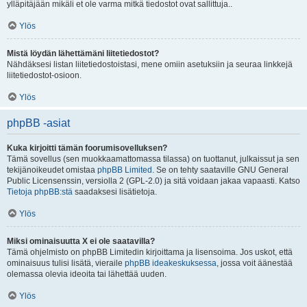
ylläpitäjään mikäli et ole varma mitkä tiedostot ovat sallittuja..
Ylös
Mistä löydän lähettämäni liitetiedostot?
Nähdäksesi listan liitetiedostoistasi, mene omiin asetuksiin ja seuraa linkkejä
liitetiedostot-osioon.
Ylös
phpBB -asiat
Kuka kirjoitti tämän foorumisovelluksen?
Tämä sovellus (sen muokkaamattomassa tilassa) on tuottanut, julkaissut ja sen
tekijänoikeudet omistaa
phpBB Limited
. Se on tehty saataville GNU General
Public Licensenssin, versiolla 2 (GPL-2.0) ja sitä voidaan jakaa vapaasti. Katso
Tietoja phpBB:stä
saadaksesi lisätietoja.
Ylös
Miksi ominaisuutta X ei ole saatavilla?
Tämä ohjelmisto on phpBB Limitedin kirjoittama ja lisensoima. Jos uskot, että
ominaisuus tulisi lisätä, vieraile
phpBB ideakeskuksessa
, jossa voit äänestää
olemassa olevia ideoita tai lähettää uuden.
Ylös