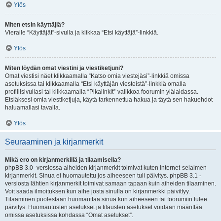
Ylös
Miten etsin käyttäjiä?
Vieraile “Käyttäjät”-sivulla ja klikkaa “Etsi käyttäjä”-linkkiä.
Ylös
Miten löydän omat viestini ja viestiketjuni?
Omat viestisi näet klikkaamalla “Katso omia viestejäsi”-linkkiä omissa
asetuksissa tai klikkaamalla “Etsi käyttäjän viesteistä”-linkkiä omalla
profiilisivullasi tai klikkaamalla “Pikalinkit”-valikkoa foorumin ylälaidassa.
Etsiäksesi omia viestiketjuja, käytä tarkennettua hakua ja täytä sen hakuehdot
haluamallasi tavalla.
Ylös
Seuraaminen ja kirjanmerkit
Mikä ero on kirjanmerkillä ja tilaamisella?
phpBB 3.0 -versiossa aiheiden kirjanmerkit toimivat kuten internet-selaimen
kirjanmerkit. Sinua ei huomautettu jos aiheeseen tuli päivitys. phpBB 3.1 -
versiosta lähtien kirjanmerkit toimivat samaan tapaan kuin aiheiden tilaaminen.
Voit saada ilmoituksen kun aihe josta sinulla on kirjanmerkki päivittyy.
Tilaaminen puolestaan huomauttaa sinua kun aiheeseen tai foorumiin tulee
päivitys. Huomautusten asetukset ja tilausten asetukset voidaan määrittää
omissa asetuksissa kohdassa “Omat asetukset”.