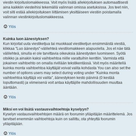
viestin kirjoituslomakkeessa. Voit myös lisätä allekirjoituksen automaattisesti
aina kaikkiin viesteihisi tekemällä valinnan omissa asetuksissa. Jos teet niin,
voit silti estää allekirjoituksen liittämisen yksittäiseen viestiin poistamalla
valinnan viestinkirjoituslomakkeessa.
Ylös
Kuinka luon äänestyksen?
Kun kirjoitat uuta viestiketjua tai muokkaat viestiketjun ensimmäistä viestiä,
klikkaa "Luo äänestys"-välilehteä viestilomakkeen alapuolella. Jos et näe tätä
välilehteä, sinulla ei ole tarvittavia oikeuksia äänestysten luomiseen. Syötä
otsikko ja ainakin kaksi vaihtoehtoa niille varattuihin kenttiin. Varmista että
jokainen vaihtoehto on omalla rivillään tekstikentässä. Voit myös määritellä
kuinka monta vaihtoehtoa käyttäjät voivat valita kohdasta You can also set the
number of options users may select during voting under “Kuinka monta
vaihtoehtoa käyttäjä voi valita”, äänestyksen kesto päivinä (0 kestää
loputtomasti) ja viimeisenä voit antaa käyttäjille mahdollisuuden muuttaa
ääntään.
Ylös
Miksi en voi lisätä vastausvaihtoehtoja kyselyyn?
Kyselyn vastausvaihtoehtojen määrä on foorumin ylläpitäjän määrittelemä. Jos
tarvitset enemmän vaihtoehtoja kuin on sallittu, ota yhteyttä foorumin
ylläpitäjään.
Ylös