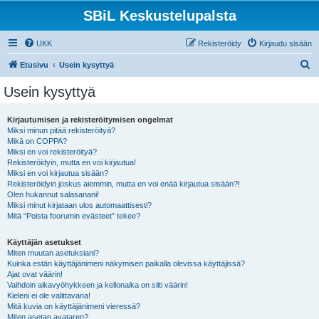
SBiL Keskustelupalsta
UKK
Rekisteröidy
Kirjaudu sisään
E
Etusivu
Usein kysyttyä
t
Usein kysyttyä
s
i
Kirjautumisen ja rekisteröitymisen ongelmat
Miksi minun pitää rekisteröityä?
Mikä on COPPA?
Miksi en voi rekisteröityä?
Rekisteröidyin, mutta en voi kirjautua!
Miksi en voi kirjautua sisään?
Rekisteröidyin joskus aiemmin, mutta en voi enää kirjautua sisään?!
Olen hukannut salasanani!
Miksi minut kirjataan ulos automaattisesti?
Mitä “Poista foorumin evästeet” tekee?
Käyttäjän asetukset
Miten muutan asetuksiani?
Kuinka estän käyttäjänimeni näkymisen paikalla olevissa käyttäjissä?
Ajat ovat väärin!
Vaihdoin aikavyöhykkeen ja kellonaika on silti väärin!
Kieleni ei ole valittavana!
Mitä kuvia on käyttäjänimeni vieressä?
Miten asetan avataren?