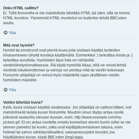
Onko HTML sallittu?
Ei. Tällä foorumilla ei ole mahdollista lähettää HTML:ää siten, että se toimisi
HTML-koodina. Yleisimmät HTML-muotoilut voi kuitenkin tehdä BBCoden
avulla.
Ylös
Mitä ovat hymiöt?
Hymiöt tai emoticonit ovat pieniä kuvia joita voidaan käyttää tunteiden
ilmaisemiseen lyhyitä koodeja käyttämällä. Esimerkiksi :) tarkoittaa iloista ja :(
tarkoittaa surullista. Hymiöiden täysi lista on nähtävillä
viestinlähetyslomakkeessa. Älä käytä hymiöitä liikaa, sillä ne voivat tehdä
viestistä lukukelvottoman ja valvoja voi poistaa niitä tai viestin kokonaan.
Foorumin ylläpitäjä on voinut myös määritellä rajan yksittäisen viestin
hymiöiden määrälle.
Ylös
Voinko lähettää kuvia?
Kyllä, kuvia voidaan käyttää viesteissäsi. Jos ylläpitäjä on sallinut liitteet, voit
mahdollisesti ladata kuvan foorumille. Muutoin sinun täytyy antaa osoite
julkisesti saatavilla olevaan kuvaan, esim. http://www.example.com/my-
picture.gif. Et voi antaa osoitetta omalla koneellasi oleviin kuviin (ellei se ole
yleinen palvelin) tai kuviin, jotka ovat käyttäjätunnistuksen takana, esim.
hotmail tai yahoo sähköpostilaatikot, salasanasuojatut sivustot, jne.
Näyttääksesi kuvan, käytä BBCoden [img]-tagia.