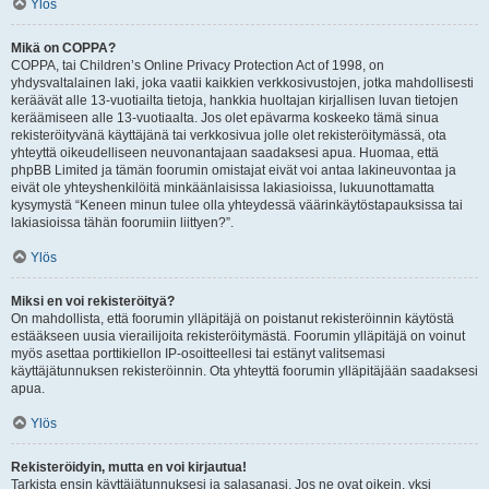
Ylös
Mikä on COPPA?
COPPA, tai Children’s Online Privacy Protection Act of 1998, on
yhdysvaltalainen laki, joka vaatii kaikkien verkkosivustojen, jotka mahdollisesti
keräävät alle 13-vuotiailta tietoja, hankkia huoltajan kirjallisen luvan tietojen
keräämiseen alle 13-vuotiaalta. Jos olet epävarma koskeeko tämä sinua
rekisteröityvänä käyttäjänä tai verkkosivua jolle olet rekisteröitymässä, ota
yhteyttä oikeudelliseen neuvonantajaan saadaksesi apua. Huomaa, että
phpBB Limited ja tämän foorumin omistajat eivät voi antaa lakineuvontaa ja
eivät ole yhteyshenkilöitä minkäänlaisissa lakiasioissa, lukuunottamatta
kysymystä “Keneen minun tulee olla yhteydessä väärinkäytöstapauksissa tai
lakiasioissa tähän foorumiin liittyen?”.
Ylös
Miksi en voi rekisteröityä?
On mahdollista, että foorumin ylläpitäjä on poistanut rekisteröinnin käytöstä
estääkseen uusia vierailijoita rekisteröitymästä. Foorumin ylläpitäjä on voinut
myös asettaa porttikiellon IP-osoitteellesi tai estänyt valitsemasi
käyttäjätunnuksen rekisteröinnin. Ota yhteyttä foorumin ylläpitäjään saadaksesi
apua.
Ylös
Rekisteröidyin, mutta en voi kirjautua!
Tarkista ensin käyttäjätunnuksesi ja salasanasi. Jos ne ovat oikein, yksi