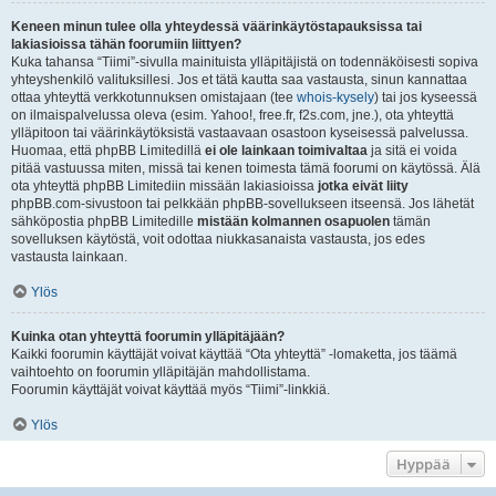
Keneen minun tulee olla yhteydessä väärinkäytöstapauksissa tai
lakiasioissa tähän foorumiin liittyen?
Kuka tahansa “Tiimi”-sivulla mainituista ylläpitäjistä on todennäköisesti sopiva
yhteyshenkilö valituksillesi. Jos et tätä kautta saa vastausta, sinun kannattaa
ottaa yhteyttä verkkotunnuksen omistajaan (tee
whois-kysely
) tai jos kyseessä
on ilmaispalvelussa oleva (esim. Yahoo!, free.fr, f2s.com, jne.), ota yhteyttä
ylläpitoon tai väärinkäytöksistä vastaavaan osastoon kyseisessä palvelussa.
Huomaa, että phpBB Limitedillä
ei ole lainkaan toimivaltaa
ja sitä ei voida
pitää vastuussa miten, missä tai kenen toimesta tämä foorumi on käytössä. Älä
ota yhteyttä phpBB Limitediin missään lakiasioissa
jotka eivät liity
phpBB.com-sivustoon tai pelkkään phpBB-sovellukseen itseensä. Jos lähetät
sähköpostia phpBB Limitedille
mistään kolmannen osapuolen
tämän
sovelluksen käytöstä, voit odottaa niukkasanaista vastausta, jos edes
vastausta lainkaan.
Ylös
Kuinka otan yhteyttä foorumin ylläpitäjään?
Kaikki foorumin käyttäjät voivat käyttää “Ota yhteyttä” -lomaketta, jos täämä
vaihtoehto on foorumin ylläpitäjän mahdollistama.
Foorumin käyttäjät voivat käyttää myös “Tiimi”-linkkiä.
Ylös
Hyppää