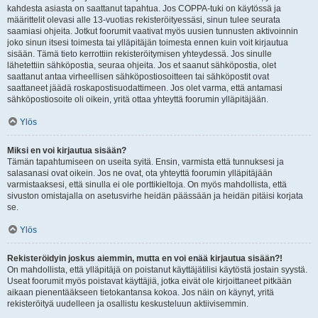
kahdesta asiasta on saattanut tapahtua. Jos COPPA-tuki on käytössä ja
määrittelit olevasi alle 13-vuotias rekisteröityessäsi, sinun tulee seurata
saamiasi ohjeita. Jotkut foorumit vaativat myös uusien tunnusten aktivoinnin
joko sinun itsesi toimesta tai ylläpitäjän toimesta ennen kuin voit kirjautua
sisään. Tämä tieto kerrottiin rekisteröitymisen yhteydessä. Jos sinulle
lähetettiin sähköpostia, seuraa ohjeita. Jos et saanut sähköpostia, olet
saattanut antaa virheellisen sähköpostiosoitteen tai sähköpostit ovat
saattaneet jäädä roskapostisuodattimeen. Jos olet varma, että antamasi
sähköpostiosoite oli oikein, yritä ottaa yhteyttä foorumin ylläpitäjään.
Ylös
Miksi en voi kirjautua sisään?
Tämän tapahtumiseen on useita syitä. Ensin, varmista että tunnuksesi ja
salasanasi ovat oikein. Jos ne ovat, ota yhteyttä foorumin ylläpitäjään
varmistaaksesi, että sinulla ei ole porttikieltoja. On myös mahdollista, että
sivuston omistajalla on asetusvirhe heidän päässään ja heidän pitäisi korjata
se.
Ylös
Rekisteröidyin joskus aiemmin, mutta en voi enää kirjautua sisään?!
On mahdollista, että ylläpitäjä on poistanut käyttäjätilisi käytöstä jostain syystä.
Useat foorumit myös poistavat käyttäjiä, jotka eivät ole kirjoittaneet pitkään
aikaan pienentääkseen tietokantansa kokoa. Jos näin on käynyt, yritä
rekisteröityä uudelleen ja osallistu keskusteluun aktiivisemmin.