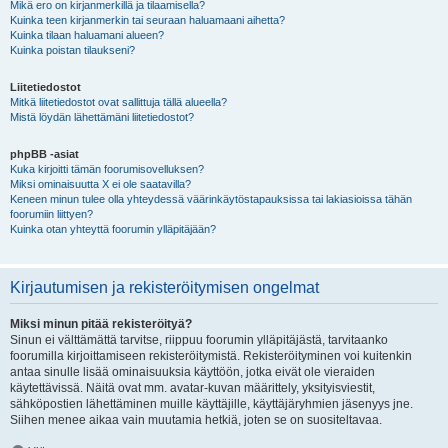
Mikä ero on kirjanmerkillä ja tilaamisella?
Kuinka teen kirjanmerkin tai seuraan haluamaani aihetta?
Kuinka tilaan haluamani alueen?
Kuinka poistan tilaukseni?
Liitetiedostot
Mitkä liitetiedostot ovat sallittuja tällä alueella?
Mistä löydän lähettämäni liitetiedostot?
phpBB -asiat
Kuka kirjoitti tämän foorumisovelluksen?
Miksi ominaisuutta X ei ole saatavilla?
Keneen minun tulee olla yhteydessä väärinkäytöstapauksissa tai lakiasioissa tähän
foorumiin liittyen?
Kuinka otan yhteyttä foorumin ylläpitäjään?
Kirjautumisen ja rekisteröitymisen ongelmat
Miksi minun pitää rekisteröityä?
Sinun ei välttämättä tarvitse, riippuu foorumin ylläpitäjästä, tarvitaanko
foorumilla kirjoittamiseen rekisteröitymistä. Rekisteröityminen voi kuitenkin
antaa sinulle lisää ominaisuuksia käyttöön, jotka eivät ole vieraiden
käytettävissä. Näitä ovat mm. avatar-kuvan määrittely, yksityisviestit,
sähköpostien lähettäminen muille käyttäjille, käyttäjäryhmien jäsenyys jne.
Siihen menee aikaa vain muutamia hetkiä, joten se on suositeltavaa.