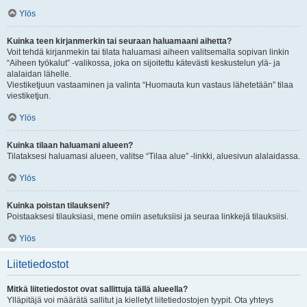
Ylös
Kuinka teen kirjanmerkin tai seuraan haluamaani aihetta?
Voit tehdä kirjanmekin tai tilata haluamasi aiheen valitsemalla sopivan linkin
“Aiheen työkalut” -valikossa, joka on sijoitettu kätevästi keskustelun ylä- ja
alalaidan lähelle.
Viestiketjuun vastaaminen ja valinta “Huomauta kun vastaus lähetetään” tilaa
viestiketjun.
Ylös
Kuinka tilaan haluamani alueen?
Tilataksesi haluamasi alueen, valitse “Tilaa alue” -linkki, aluesivun alalaidassa.
Ylös
Kuinka poistan tilaukseni?
Poistaaksesi tilauksiasi, mene omiin asetuksiisi ja seuraa linkkejä tilauksiisi.
Ylös
Liitetiedostot
Mitkä liitetiedostot ovat sallittuja tällä alueella?
Ylläpitäjä voi määrätä sallitut ja kielletyt liitetiedostojen tyypit. Ota yhteys