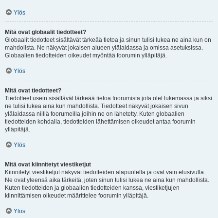
Ylös
Mitä ovat globaalit tiedotteet?
Globaalit tiedotteet sisältävät tärkeää tietoa ja sinun tulisi lukea ne aina kun on
mahdolista. Ne näkyvät jokaisen alueen ylälaidassa ja omissa asetuksissa.
Globaalien tiedotteiden oikeudet myöntää foorumin ylläpitäjä.
Ylös
Mitä ovat tiedotteet?
Tiedotteet usein sisältävät tärkeää tietoa foorumista jota olet lukemassa ja siksi
ne tulisi lukea aina kun mahdollista. Tiedotteet näkyvät jokaisen sivun
ylälaidassa niillä foorumeilla joihin ne on lähetetty. Kuten globaalien
tiedotteiden kohdalla, tiedotteiden lähettämisen oikeudet antaa foorumin
ylläpitäjä.
Ylös
Mitä ovat kiinnitetyt viestiketjut
Kiinnitetyt viestiketjut näkyvät tiedotteiden alapuolella ja ovat vain etusivulla.
Ne ovat yleensä aika tärkeitä, joten sinun tulisi lukea ne aina kun mahdollista.
Kuten tiedotteiden ja globaalien tiedotteiden kanssa, viestiketjujen
kiinnittämisen oikeudet määrittelee foorumin ylläpitäjä.
Ylös