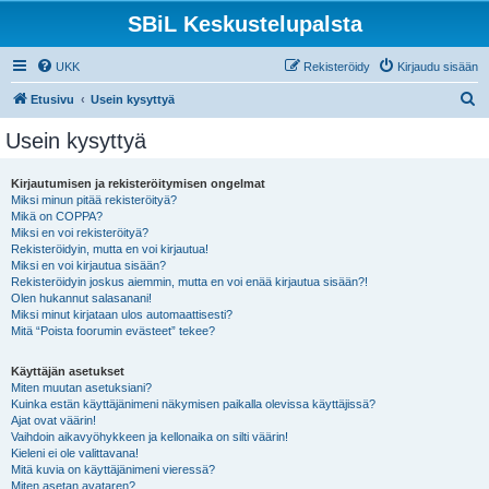
SBiL Keskustelupalsta
UKK
Rekisteröidy
Kirjaudu sisään
E
Etusivu
Usein kysyttyä
t
Usein kysyttyä
s
i
Kirjautumisen ja rekisteröitymisen ongelmat
Miksi minun pitää rekisteröityä?
Mikä on COPPA?
Miksi en voi rekisteröityä?
Rekisteröidyin, mutta en voi kirjautua!
Miksi en voi kirjautua sisään?
Rekisteröidyin joskus aiemmin, mutta en voi enää kirjautua sisään?!
Olen hukannut salasanani!
Miksi minut kirjataan ulos automaattisesti?
Mitä “Poista foorumin evästeet” tekee?
Käyttäjän asetukset
Miten muutan asetuksiani?
Kuinka estän käyttäjänimeni näkymisen paikalla olevissa käyttäjissä?
Ajat ovat väärin!
Vaihdoin aikavyöhykkeen ja kellonaika on silti väärin!
Kieleni ei ole valittavana!
Mitä kuvia on käyttäjänimeni vieressä?
Miten asetan avataren?