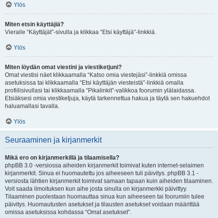
Ylös
Miten etsin käyttäjiä?
Vieraile “Käyttäjät”-sivulla ja klikkaa “Etsi käyttäjä”-linkkiä.
Ylös
Miten löydän omat viestini ja viestiketjuni?
Omat viestisi näet klikkaamalla “Katso omia viestejäsi”-linkkiä omissa
asetuksissa tai klikkaamalla “Etsi käyttäjän viesteistä”-linkkiä omalla
profiilisivullasi tai klikkaamalla “Pikalinkit”-valikkoa foorumin ylälaidassa.
Etsiäksesi omia viestiketjuja, käytä tarkennettua hakua ja täytä sen hakuehdot
haluamallasi tavalla.
Ylös
Seuraaminen ja kirjanmerkit
Mikä ero on kirjanmerkillä ja tilaamisella?
phpBB 3.0 -versiossa aiheiden kirjanmerkit toimivat kuten internet-selaimen
kirjanmerkit. Sinua ei huomautettu jos aiheeseen tuli päivitys. phpBB 3.1 -
versiosta lähtien kirjanmerkit toimivat samaan tapaan kuin aiheiden tilaaminen.
Voit saada ilmoituksen kun aihe josta sinulla on kirjanmerkki päivittyy.
Tilaaminen puolestaan huomauttaa sinua kun aiheeseen tai foorumiin tulee
päivitys. Huomautusten asetukset ja tilausten asetukset voidaan määrittää
omissa asetuksissa kohdassa “Omat asetukset”.