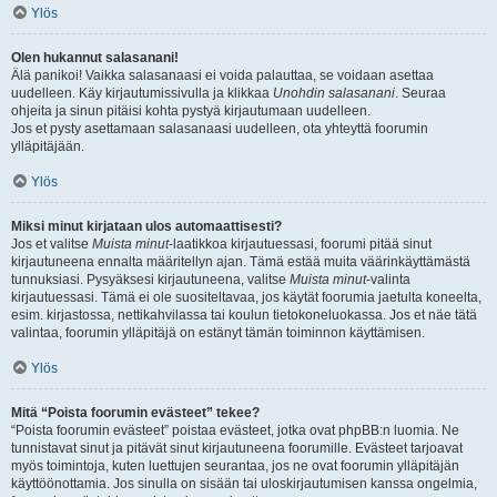
Ylös
Olen hukannut salasanani!
Älä panikoi! Vaikka salasanaasi ei voida palauttaa, se voidaan asettaa
uudelleen. Käy kirjautumissivulla ja klikkaa
Unohdin salasanani
. Seuraa
ohjeita ja sinun pitäisi kohta pystyä kirjautumaan uudelleen.
Jos et pysty asettamaan salasanaasi uudelleen, ota yhteyttä foorumin
ylläpitäjään.
Ylös
Miksi minut kirjataan ulos automaattisesti?
Jos et valitse
Muista minut
-laatikkoa kirjautuessasi, foorumi pitää sinut
kirjautuneena ennalta määritellyn ajan. Tämä estää muita väärinkäyttämästä
tunnuksiasi. Pysyäksesi kirjautuneena, valitse
Muista minut
-valinta
kirjautuessasi. Tämä ei ole suositeltavaa, jos käytät foorumia jaetulta koneelta,
esim. kirjastossa, nettikahvilassa tai koulun tietokoneluokassa. Jos et näe tätä
valintaa, foorumin ylläpitäjä on estänyt tämän toiminnon käyttämisen.
Ylös
Mitä “Poista foorumin evästeet” tekee?
“Poista foorumin evästeet” poistaa evästeet, jotka ovat phpBB:n luomia. Ne
tunnistavat sinut ja pitävät sinut kirjautuneena foorumille. Evästeet tarjoavat
myös toimintoja, kuten luettujen seurantaa, jos ne ovat foorumin ylläpitäjän
käyttöönottamia. Jos sinulla on sisään tai uloskirjautumisen kanssa ongelmia,