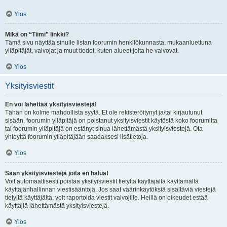
Ylös
Mikä on “Tiimi” linkki?
Tämä sivu näyttää sinulle listan foorumin henkilökunnasta, mukaanluettuna
ylläpitäjät, valvojat ja muut tiedot, kuten alueet joita he valvovat.
Ylös
Yksityisviestit
En voi lähettää yksityisviestejä!
Tähän on kolme mahdollista syytä. Et ole rekisteröitynyt ja/tai kirjautunut
sisään, foorumin ylläpitäjä on poistanut yksityisviestit käytöstä koko foorumilta
tai foorumin ylläpitäjä on estänyt sinua lähettämästä yksityisviestejä. Ota
yhteyttä foorumin ylläpitäjään saadaksesi lisätietoja.
Ylös
Saan yksityisviestejä joita en halua!
Voit automaattisesti poistaa yksityisviestit tietyltä käyttäjältä käyttämällä
käyttäjänhallinnan viestisääntöjä. Jos saat väärinkäytöksiä sisältäviä viestejä
tietyltä käyttäjältä, voit raportoida viestit valvojille. Heillä on oikeudet estää
käyttäjiä lähettämästä yksityisviestejä.
Ylös