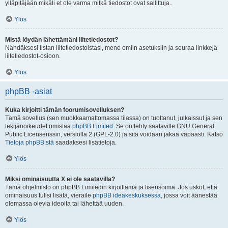
ylläpitäjään mikäli et ole varma mitkä tiedostot ovat sallittuja..
Ylös
Mistä löydän lähettämäni liitetiedostot?
Nähdäksesi listan liitetiedostoistasi, mene omiin asetuksiin ja seuraa linkkejä
liitetiedostot-osioon.
Ylös
phpBB -asiat
Kuka kirjoitti tämän foorumisovelluksen?
Tämä sovellus (sen muokkaamattomassa tilassa) on tuottanut, julkaissut ja sen
tekijänoikeudet omistaa
phpBB Limited
. Se on tehty saataville GNU General
Public Licensenssin, versiolla 2 (GPL-2.0) ja sitä voidaan jakaa vapaasti. Katso
Tietoja phpBB:stä
saadaksesi lisätietoja.
Ylös
Miksi ominaisuutta X ei ole saatavilla?
Tämä ohjelmisto on phpBB Limitedin kirjoittama ja lisensoima. Jos uskot, että
ominaisuus tulisi lisätä, vieraile
phpBB ideakeskuksessa
, jossa voit äänestää
olemassa olevia ideoita tai lähettää uuden.
Ylös