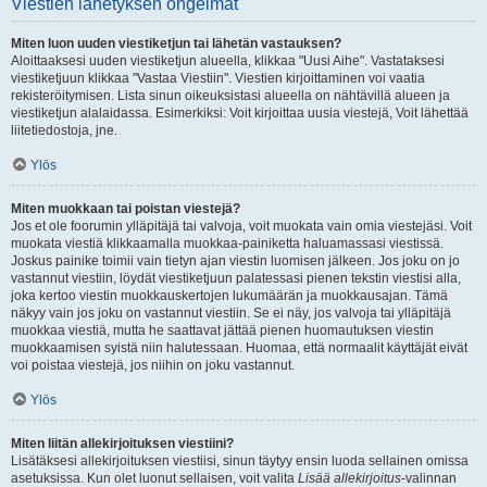
Viestien lähetyksen ongelmat
Miten luon uuden viestiketjun tai lähetän vastauksen?
Aloittaaksesi uuden viestiketjun alueella, klikkaa "Uusi Aihe". Vastataksesi
viestiketjuun klikkaa "Vastaa Viestiin". Viestien kirjoittaminen voi vaatia
rekisteröitymisen. Lista sinun oikeuksistasi alueella on nähtävillä alueen ja
viestiketjun alalaidassa. Esimerkiksi: Voit kirjoittaa uusia viestejä, Voit lähettää
liitetiedostoja, jne.
Ylös
Miten muokkaan tai poistan viestejä?
Jos et ole foorumin ylläpitäjä tai valvoja, voit muokata vain omia viestejäsi. Voit
muokata viestiä klikkaamalla muokkaa-painiketta haluamassasi viestissä.
Joskus painike toimii vain tietyn ajan viestin luomisen jälkeen. Jos joku on jo
vastannut viestiin, löydät viestiketjuun palatessasi pienen tekstin viestisi alla,
joka kertoo viestin muokkauskertojen lukumäärän ja muokkausajan. Tämä
näkyy vain jos joku on vastannut viestiin. Se ei näy, jos valvoja tai ylläpitäjä
muokkaa viestiä, mutta he saattavat jättää pienen huomautuksen viestin
muokkaamisen syistä niin halutessaan. Huomaa, että normaalit käyttäjät eivät
voi poistaa viestejä, jos niihin on joku vastannut.
Ylös
Miten liitän allekirjoituksen viestiini?
Lisätäksesi allekirjoituksen viestiisi, sinun täytyy ensin luoda sellainen omissa
asetuksissa. Kun olet luonut sellaisen, voit valita
Lisää allekirjoitus
-valinnan