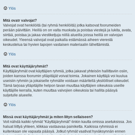
Ylös
Mitä ovatr valvojat?
Valvojat ovat henkilöitä (tai ryhmä henkilöitä) jotka katsovat foorumeiden
perään päivittäin. Heillä on on valta muokata ja poistaa viestejä ja lukita, avata,
siirtää, poistaa ja jakaa viestiketjuja niillä alueilla joissa heillä on valvojan
oikeudet. Yleensä valvojat ovat paikalla estämässä aiheen vierestä
keskustelua tai hyvien tapojen vastaisen materiaalin lähettämistä.
Ylös
Mitä ovat käyttäjäryhmät?
Käyttäjäryhmät ovat käyttäjien ryhmiä, jotka jakavat yhteisön hallittaviin osiin,
joiden kanssa foorumin ylläpitäjät voivat toimia. Jokainen käyttäjä voi kuulua
useisiin ryhmiin ja jokaiselle ryhmälle voidaan määritellä yksilölliset oikeudet.
Tämä tarjoaa ylläpitäjille helpon tavan muuttaa käyttäjien oikeuksia useille
käyttäjille kerralla, kuten muuttaa valvojien oikeuksia tai hallita pääsyä
suljetulle alueelle.
Ylös
Missä ovat käyttäjäryhmät ja miten liityn sellaiseen?
Voit nähdä kaikki ryhmät “Käyttäjäryhmät”-linkin kautta omissa asetuksissa. Jos
haluat liittyä yhteen, klikkaa vastaavaa painiketta. Kaikissa ryhmissä ei
kuitenkaan ole vapaata pääsyä. Jotkut ryhmät vaativat hyväksynnän ennen