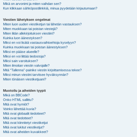
Mikä on arvonimi ja miten vaihdan sen?
Kun klikkaan sähköpostilinkkiä, minua pyydetään kirjautumaan?
Viestien lähetyksen ongelmat
Miten luon uuden viestiketjun tai lähetän vastauksen?
Miten muokkaan tai poistan viestejä?
Miten liitän allekirjoituksen viestiini?
Kuinka luon äänestyksen?
Miksi en voi lisätä vastausvaihtoehtoja kyselyyn?
Kuinka muokkaan tai poistan äänestyksen?
Miksi en pääse alueelle?
Miksi en voi liittää tiedostoja?
Miksi sain varoituksen?
Miten ilmoitan viestin valvojalle?
Mitä “Tallenna”-painike viestin kirjoittamisessa tekee?
Miksi minun viestini tarvitsee hyväksynnän?
Miten tönäisen viestiketjuani?
Muotoilu ja aiheiden tyypit
Mikä on BBCode?
Onko HTML sallittu?
Mitä ovat hymiöt?
Voinko lähettää kuvia?
Mitä ovat globaalit tiedotteet?
Mitä ovat tiedotteet?
Mitä ovat kiinnitetyt viestiketjut
Mitä ovat lukitut viestiketjut?
Mitä ovat aiheiden kuvakkeet?