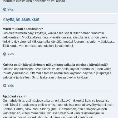
foorumin evästeiden poistaminen voi auttaa.
Ylös
Käyttäjän asetukset
Miten muutan asetuksiani?
Jos olet rekisteröitynyt käyttäjä, kaikki asetuksesi tallennetaan foorumin
tietokantaan. Muokataksesi niitä, vieraile omissa asetuksissa, johon vievä
linkki löytyy yleensä klikkaamalla käyttäjänimeäsi foorumin sivujen ylälaidassa.
Tätä kautta voit muokata asetuksiasi ja valintojasi.
Ylös
Kuinka estän käyttäjänimeni näkymisen paikalla olevissa käyttäjissä?
Omissa asetuksissasi, “Asetukset”-välilehdellä, löydät mahdollisuuden valita
Piilota paikallaolo
. Ottamalla tämän asetuksen käyttöön näyt vain ylläpitäjille,
valvojille ja itsellesi. Sinut lasketaan piilossa oleviin käyttäjiin.
Ylös
Ajat ovat väärin!
On mahdollista, että näytetty aika on eri aikavyöhykkeeltä kuin se jossa itse
olet. Tässä tapauksessa valitse omista asetuksista oma aikavyöhykkeesi, esim.
Lontoo, Pariisi, New York, Sidney, jne. Huomaathan, että aikavyöhykkeen
vaihtaminen, kuten monet muutkin asetukset ovat vain rekisteröityneille
käyttäjille. Jos et ole rekisteröitynyt, tämä on hyvä aika tehdä niin.