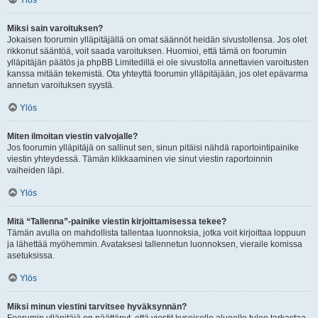
Ylös
Miksi sain varoituksen?
Jokaisen foorumin ylläpitäjällä on omat säännöt heidän sivustollensa. Jos olet
rikkonut sääntöä, voit saada varoituksen. Huomioi, että tämä on foorumin
ylläpitäjän päätös ja phpBB Limitedillä ei ole sivustolla annettavien varoitusten
kanssa mitään tekemistä. Ota yhteyttä foorumin ylläpitäjään, jos olet epävarma
annetun varoituksen syystä.
Ylös
Miten ilmoitan viestin valvojalle?
Jos foorumin ylläpitäjä on sallinut sen, sinun pitäisi nähdä raportointipainike
viestin yhteydessä. Tämän klikkaaminen vie sinut viestin raportoinnin
vaiheiden läpi.
Ylös
Mitä “Tallenna”-painike viestin kirjoittamisessa tekee?
Tämän avulla on mahdollista tallentaa luonnoksia, jotka voit kirjoittaa loppuun
ja lähettää myöhemmin. Avataksesi tallennetun luonnoksen, vieraile komissa
asetuksissa.
Ylös
Miksi minun viestini tarvitsee hyväksynnän?