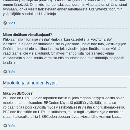
Foorumin ylläpitäjä on päättänyt, että viestit kyseiselle alueelle tulee tarkastaa
ennen lähetystä. On myös mahdollista, että foorumin ylläpitäjä on siirtänyt sinut
ryhmään, jonka viestit tarkistetaan ennen lähettämistä. Ota yhteyttä foorumin
ylläpitäjään saadaksesi lisätietoja.
Ylös
Miten tönäisen viestiketjuani?
Klikkaamalla “Tönaise viestiä” -linkkiä, kun katselet sitä, voit “tönäistä”
viestiketjua alueen ensimmäisen sivun yläosaan. Jos et näe tätä, viestiketjujen
tönäiseminen ei ole sallittua tai aika joka viestiketjujen tönäisemisen välillä
vaaditaan ei ole vielä kulunut. On myös mahdollista nostaa viestiketjua
vastaamalla siihen, mutta varmista että noudatat foorumin sääntöjä jos päätät
tehdä niin.
Ylös
Muotoilu ja aiheiden tyypit
Mikä on BBCode?
BBCode on HTML-kielen tapainen toteutus, joka tarjoaa tiettyjen viestin osien
muotoilumahdollisuuden. BBCoden käytöstä päättää ylläpitäjä, mutta se
voidaan ottaa pois käytöstä myös viestikohtaisesti viestin kirjoituslomakkeella.
BBCode itsessään on HTML:n kaltainen, mutta tagit käyttävät < ja > merkkien
sijaan hakasulkuja [ ja ]. BBCoden oppaan löydät viestinlähetyssivun kautta.
Ylös