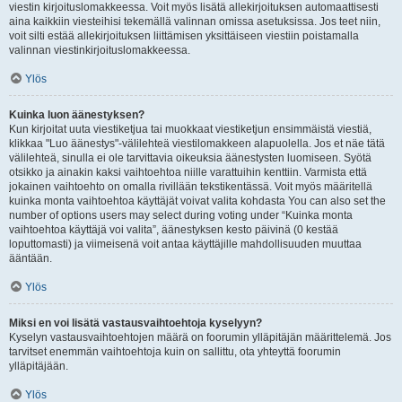
viestin kirjoituslomakkeessa. Voit myös lisätä allekirjoituksen automaattisesti
aina kaikkiin viesteihisi tekemällä valinnan omissa asetuksissa. Jos teet niin,
voit silti estää allekirjoituksen liittämisen yksittäiseen viestiin poistamalla
valinnan viestinkirjoituslomakkeessa.
Ylös
Kuinka luon äänestyksen?
Kun kirjoitat uuta viestiketjua tai muokkaat viestiketjun ensimmäistä viestiä,
klikkaa "Luo äänestys"-välilehteä viestilomakkeen alapuolella. Jos et näe tätä
välilehteä, sinulla ei ole tarvittavia oikeuksia äänestysten luomiseen. Syötä
otsikko ja ainakin kaksi vaihtoehtoa niille varattuihin kenttiin. Varmista että
jokainen vaihtoehto on omalla rivillään tekstikentässä. Voit myös määritellä
kuinka monta vaihtoehtoa käyttäjät voivat valita kohdasta You can also set the
number of options users may select during voting under “Kuinka monta
vaihtoehtoa käyttäjä voi valita”, äänestyksen kesto päivinä (0 kestää
loputtomasti) ja viimeisenä voit antaa käyttäjille mahdollisuuden muuttaa
ääntään.
Ylös
Miksi en voi lisätä vastausvaihtoehtoja kyselyyn?
Kyselyn vastausvaihtoehtojen määrä on foorumin ylläpitäjän määrittelemä. Jos
tarvitset enemmän vaihtoehtoja kuin on sallittu, ota yhteyttä foorumin
ylläpitäjään.
Ylös