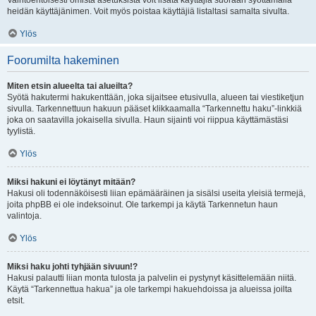
Vaihtoehtoisesti omista asetuksista voit lisätä käyttäjiä suoraan syöttämällä
heidän käyttäjänimen. Voit myös poistaa käyttäjiä listaltasi samalta sivulta.
Ylös
Foorumilta hakeminen
Miten etsin alueelta tai alueilta?
Syötä hakutermi hakukenttään, joka sijaitsee etusivulla, alueen tai viestiketjun
sivulla. Tarkennettuun hakuun pääset klikkaamalla “Tarkennettu haku”-linkkiä
joka on saatavilla jokaisella sivulla. Haun sijainti voi riippua käyttämästäsi
tyylistä.
Ylös
Miksi hakuni ei löytänyt mitään?
Hakusi oli todennäköisesti liian epämääräinen ja sisälsi useita yleisiä termejä,
joita phpBB ei ole indeksoinut. Ole tarkempi ja käytä Tarkennetun haun
valintoja.
Ylös
Miksi haku johti tyhjään sivuun!?
Hakusi palautti liian monta tulosta ja palvelin ei pystynyt käsittelemään niitä.
Käytä “Tarkennettua hakua” ja ole tarkempi hakuehdoissa ja alueissa joilta
etsit.