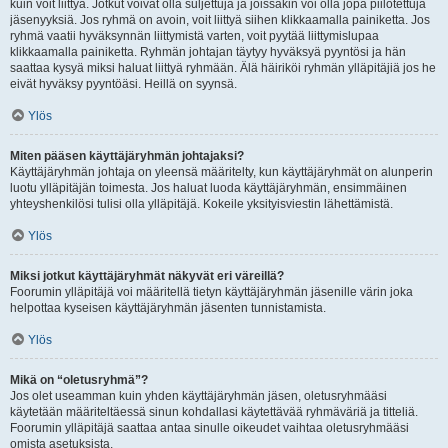
kuin voit liittyä. Jotkut voivat olla suljettuja ja joissakin voi olla jopa piilotettuja
jäsenyyksiä. Jos ryhmä on avoin, voit liittyä siihen klikkaamalla painiketta. Jos
ryhmä vaatii hyväksynnän liittymistä varten, voit pyytää liittymislupaa
klikkaamalla painiketta. Ryhmän johtajan täytyy hyväksyä pyyntösi ja hän
saattaa kysyä miksi haluat liittyä ryhmään. Älä häiriköi ryhmän ylläpitäjiä jos he
eivät hyväksy pyyntöäsi. Heillä on syynsä.
Ylös
Miten pääsen käyttäjäryhmän johtajaksi?
Käyttäjäryhmän johtaja on yleensä määritelty, kun käyttäjäryhmät on alunperin
luotu ylläpitäjän toimesta. Jos haluat luoda käyttäjäryhmän, ensimmäinen
yhteyshenkilösi tulisi olla ylläpitäjä. Kokeile yksityisviestin lähettämistä.
Ylös
Miksi jotkut käyttäjäryhmät näkyvät eri väreillä?
Foorumin ylläpitäjä voi määritellä tietyn käyttäjäryhmän jäsenille värin joka
helpottaa kyseisen käyttäjäryhmän jäsenten tunnistamista.
Ylös
Mikä on “oletusryhmä”?
Jos olet useamman kuin yhden käyttäjäryhmän jäsen, oletusryhmääsi
käytetään määriteltäessä sinun kohdallasi käytettävää ryhmäväriä ja titteliä.
Foorumin ylläpitäjä saattaa antaa sinulle oikeudet vaihtaa oletusryhmääsi
omista asetuksista.