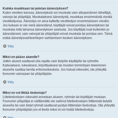
Kuinka muokkaan tai poistan äänestyksen?
Kuten viestien kanssa, äänestyksiä voi muokata vain alkuperäinen lähettäjä,
valvoja tai ylläpitäjä. Muokataksesi äänestystä, muokkaa ensimmäistä viestiä
viestiketjussa. Äänestys on aina kytketty viestiketjun ensimmäiseen viestiin.
Jos kukaan ei ole vielä äänestänyt, käyttäjät voivat poistaa äänestyksen tai
muokata mitä tahansa äänestyksen asetusta. Jos käyttäjät ovat kuitenkin jo
äänestäneet, vain valvojat tai ylläpitäjät voivat muokata tai poistaa sen. Tämä
estää äänestysvaihtoehtojen vaihtamisen kesken äänestyksen.
Ylös
Miksi en pääse alueelle?
Jotkin alueet saattavat olla rajattu vain tietyille käyttäjille tai ryhmille.
Katsoaksesi, lukeaksesi, kirjoittaaksesi tai muiden toimintojen tekeminen
alueella saattaa tarvita erikoisoikeuksia. Jos haluat oikeudet, ota yhteyttä
foorumin valvojaan tai ylläpitäjään.
Ylös
Miksi en voi liittää tiedostoja?
Liitetiedostojen oikeudet annetaan alueen, ryhmän tai käyttäjän mukaan.
Foorumin ylläpitäjä ei välttämättä ole sallinut liitetiedostojen liittämistä tietyllä
alueella tai vain tietyt ryhmät saattavat pystyä liittämään tiedostoja. Ota yhteyttä
foorumin ylläpitäjään jos et tiedä miksi et voi lisätä liitetiedostoja.