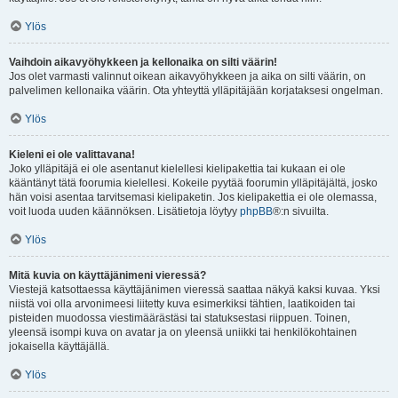
Ylös
Vaihdoin aikavyöhykkeen ja kellonaika on silti väärin!
Jos olet varmasti valinnut oikean aikavyöhykkeen ja aika on silti väärin, on
palvelimen kellonaika väärin. Ota yhteyttä ylläpitäjään korjataksesi ongelman.
Ylös
Kieleni ei ole valittavana!
Joko ylläpitäjä ei ole asentanut kielellesi kielipakettia tai kukaan ei ole
kääntänyt tätä foorumia kielellesi. Kokeile pyytää foorumin ylläpitäjältä, josko
hän voisi asentaa tarvitsemasi kielipaketin. Jos kielipakettia ei ole olemassa,
voit luoda uuden käännöksen. Lisätietoja löytyy
phpBB
®:n sivuilta.
Ylös
Mitä kuvia on käyttäjänimeni vieressä?
Viestejä katsottaessa käyttäjänimen vieressä saattaa näkyä kaksi kuvaa. Yksi
niistä voi olla arvonimeesi liitetty kuva esimerkiksi tähtien, laatikoiden tai
pisteiden muodossa viestimäärästäsi tai statuksestasi riippuen. Toinen,
yleensä isompi kuva on avatar ja on yleensä uniikki tai henkilökohtainen
jokaisella käyttäjällä.
Ylös