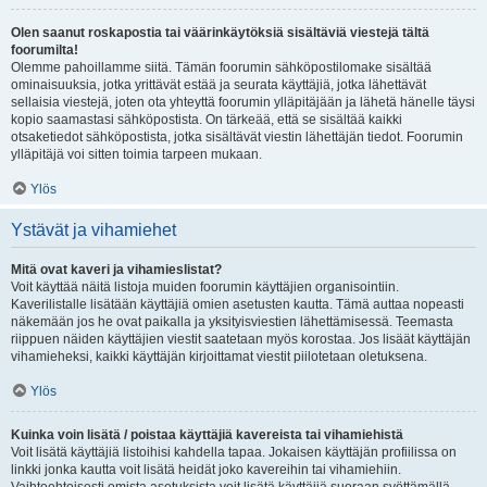
Olen saanut roskapostia tai väärinkäytöksiä sisältäviä viestejä tältä
foorumilta!
Olemme pahoillamme siitä. Tämän foorumin sähköpostilomake sisältää
ominaisuuksia, jotka yrittävät estää ja seurata käyttäjiä, jotka lähettävät
sellaisia viestejä, joten ota yhteyttä foorumin ylläpitäjään ja lähetä hänelle täysi
kopio saamastasi sähköpostista. On tärkeää, että se sisältää kaikki
otsaketiedot sähköpostista, jotka sisältävät viestin lähettäjän tiedot. Foorumin
ylläpitäjä voi sitten toimia tarpeen mukaan.
Ylös
Ystävät ja vihamiehet
Mitä ovat kaveri ja vihamieslistat?
Voit käyttää näitä listoja muiden foorumin käyttäjien organisointiin.
Kaverilistalle lisätään käyttäjiä omien asetusten kautta. Tämä auttaa nopeasti
näkemään jos he ovat paikalla ja yksityisviestien lähettämisessä. Teemasta
riippuen näiden käyttäjien viestit saatetaan myös korostaa. Jos lisäät käyttäjän
vihamieheksi, kaikki käyttäjän kirjoittamat viestit piilotetaan oletuksena.
Ylös
Kuinka voin lisätä / poistaa käyttäjiä kavereista tai vihamiehistä
Voit lisätä käyttäjiä listoihisi kahdella tapaa. Jokaisen käyttäjän profiilissa on
linkki jonka kautta voit lisätä heidät joko kavereihin tai vihamiehiin.