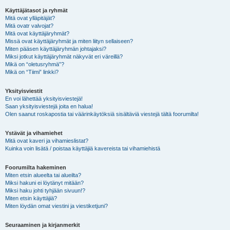
Käyttäjätasot ja ryhmät
Mitä ovat ylläpitäjät?
Mitä ovatr valvojat?
Mitä ovat käyttäjäryhmät?
Missä ovat käyttäjäryhmät ja miten liityn sellaiseen?
Miten pääsen käyttäjäryhmän johtajaksi?
Miksi jotkut käyttäjäryhmät näkyvät eri väreillä?
Mikä on “oletusryhmä”?
Mikä on “Tiimi” linkki?
Yksityisviestit
En voi lähettää yksityisviestejä!
Saan yksityisviestejä joita en halua!
Olen saanut roskapostia tai väärinkäytöksiä sisältäviä viestejä tältä foorumilta!
Ystävät ja vihamiehet
Mitä ovat kaveri ja vihamieslistat?
Kuinka voin lisätä / poistaa käyttäjiä kavereista tai vihamiehistä
Foorumilta hakeminen
Miten etsin alueelta tai alueilta?
Miksi hakuni ei löytänyt mitään?
Miksi haku johti tyhjään sivuun!?
Miten etsin käyttäjiä?
Miten löydän omat viestini ja viestiketjuni?
Seuraaminen ja kirjanmerkit