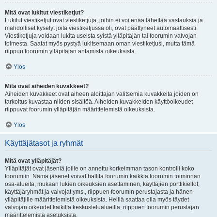
Mitä ovat lukitut viestiketjut?
Lukitut viestiketjut ovat viestiketjuja, joihin ei voi enää lähettää vastauksia ja
mahdolliset kyselyt joita viestiketjussa oli, ovat päättyneet automaattisesti.
Viestiketjuja voidaan lukita useista syistä ylläpitäjän tai foorumin valvojan
toimesta. Saatat myös pystyä lukitsemaan oman viestiketjusi, mutta tämä
riippuu foorumin ylläpitäjän antamista oikeuksista.
Ylös
Mitä ovat aiheiden kuvakkeet?
Aiheiden kuvakkeet ovat aiheen aloittajan valitsemia kuvakkeita joiden on
tarkoitus kuvastaa niiden sisältöä. Aiheiden kuvakkeiden käyttöoikeudet
riippuvat foorumin ylläpitäjän määrittelemistä oikeuksista.
Ylös
Käyttäjätasot ja ryhmät
Mitä ovat ylläpitäjät?
Ylläpitäjät ovat jäseniä joille on annettu korkeimman tason kontrolli koko
foorumiin. Nämä jäsenet voivat hallita foorumin kaikkia foorumin toiminnan
osa-alueita, mukaan lukien oikeuksien asettaminen, käyttäjien porttikiellot,
käyttäjäryhmät ja valvojat yms., riippuen foorumin perustajasta ja hänen
ylläpitäjille määrittelemistä oikeuksista. Heillä saattaa olla myös täydet
valvojan oikeudet kaikilla keskustelualueilla, riippuen foorumin perustajan
määrittelemistä asetuksista.