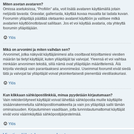
Miten asetan avataren?
Omissa asetuksissa, “Profiilin” alla, voit lisätä avataren käyttämällä jotain
neljästä tavasta: Gravatar, galleriasta, käyttää kuvaa muualta tai ladata kuvan.
Foorumin ylläpitäjä päättää otetaanko avataret käyttöön ja valitsee mitkä
avatarien käyttöönottotavat sallitaan. Jos et voi käyttää avataria, ota yhteyttä
foorumin ylläpitäjään.
Ylös
Mikä on arvonimi ja miten vaihdan sen?
Arvonimet, jotka näkyvät käyttäjänimesi alla osoittavat kirjoittamiesi viestien
määrän tai tietyt käyttäjät, kuten ylläpitäjät tai valvojat. Yleensä et voi vaihtaa
minkään arvonimen tekstiä, sillä nämä ovat ylläpitäjän määrittelemiä. Älä
kirjoita viestejä vain parantaaksesi arvonimeäsi. Useimmat foorumit eivät siedä
tätä ja valvojat tai ylläpitäjät voivat yksinkertaisesti pienentää viestilaskuriasi.
Ylös
Kun klikkaan sähköpostilinkkiä, minua pyydetään kirjautumaan?
Vain rekisteröityneet käyttäjät voivat lähettää sähköpostia muille käyttäjille
sisäänrakennetulla sähköpostilomakkeella ja vain jos ylläpitäjä sallii tämän
ominaisuuden. Kirjautuminen vaaditaan, jotta tunnistautumattomat käyttäjät
eivät voisi väärinkäyttää sähköpostijärjestelmää.
Ylös